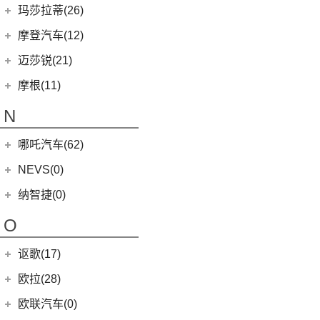
MINI 5-DOOR
(10)
(20)
马自达3 昂克赛拉
迈凯伦
(16)
玛莎拉蒂(26)
MG ONE
(11)
MINI CLUBMAN
(11)
(0)
马自达EZ-6
(0)
塞纳
玛莎拉蒂
(26)
摩登汽车(12)
(2)
名爵5
MINI COUNTRYMAN
(15)
(11)
马自达CX-50行也
(1)
迈凯伦540C
Ghibli
(5)
摩登汽车
(12)
迈莎锐(21)
(5)
名爵6新能源
MINI CABRIO
(6)
(23)
马自达CX-5
(2)
迈凯伦570S
(5)
总裁
Modern in
(12)
迈莎锐
(21)
(3)
MG领航新能源
摩根(11)
MINI JCW
(5)
(4)
马自达CX-8
(1)
迈凯伦765LT
MC20
(5)
MG7
(6)
(1)
迈莎锐Urus
摩根
(11)
MINI JCW
(2)
N
(19)
马自达CX-30
(3)
迈凯伦GT
Levante
(6)
(7)
(1)
名爵6
迈莎锐Cayenne
3-Wheeler
(2)
MINI JCW CLUBMAN
(1)
一汽马自达
(14)
(2)
迈凯伦600LT
Grecale
(5)
哪吒汽车(62)
(3)
(15)
名爵eHS
迈莎锐MV600
(1)
摩根4-4
MINI JCW COUNTRYMAN
(2)
(8)
马自达CX-4
(2)
迈凯伦720S
合众新能源
(62)
NEVS(0)
(4)
(3)
名爵ZS
迈莎锐G级
(2)
摩根Aero
(6)
阿特兹
Artura
(4)
(9)
哪吒S
(4)
(1)
名爵EZS
迈莎锐揽胜
国能汽车
(0)
纳智捷(0)
(2)
摩根Roadster
(1)
迈凯伦570GT
(4)
哪吒AYA
(10)
名爵HS
NEVS 9-3
(0)
(1)
摩根Plus 8
O
(22)
哪吒U
(7)
MG领航
NEVS 9-3X
(0)
(1)
摩根Aero 8
讴歌(17)
(9)
哪吒V
(2)
摩根Plus 4
(0)
哪吒GT
广汽讴歌
(17)
欧拉(28)
(9)
哪吒L
(8)
讴歌RDX
欧拉
(28)
欧联汽车(0)
(9)
哪吒X