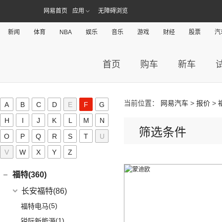
(1)
风行T1EV
(22)
(11)
迈腾
风光S560
(2)
小康EC36
(1)
富康ES500
(30)
御风P16
东风汽车
(21)
(4)
网易首页
应用
东风日产启辰-T60EV
无障碍浏览
大运汽车(98)
(3)
风神AX7
(12)
风行雷霆
(21)
(4)
速腾
风光370
(2)
小康K01
(4)
富康ES600
(1)
俊风E11K
(7)
(6)
纳米BOX
东风日产启辰-启辰星
大运汽车
(98)
(14)
奕炫
电动屋(8)
(13)
风行S50 EV
新闻
体育
NBA
娱乐
音乐
游戏
财经
股票
汽
(14)
(7)
揽巡
风光ix5
(4)
小康D52
(6)
e爱丽舍
(1)
俊风ER30
(8)
(5)
东风日产启辰-T60
东风EX1
(51)
(19)
风神E70
远志M1
重庆小电天体
(8)
(2)
菱智M3
电咖(0)
(12)
(2)
宝来·纯电
风光580
(8)
小康D72 PLUS
(6)
纳米01
(12)
(31)
皓瀚
大运皮卡
(5)
(8)
星海V9
YOUNG光小新
ID.6 CROZZ
(17)
(4)
风光E1
首页
购车
新车
道奇(0)
(4)
小康C32
SKY EV01
(6)
(16)
悦虎
(27)
风行T5
(10)
(6)
T-ROC探歌
风光ix7
(1)
小康C52
东风风度(7)
(29)
菱智M5
(6)
(3)
高尔夫GTI
风光E3
(2)
小康C56
郑州日产
(7)
大乘汽车(0)
当前位置：
网易汽车
>
报价
>
A
B
C
D
E
F
G
(20)
风行T5 EVO
(16)
(10)
大众CC
风光MINI EV
(4)
小康D51
(7)
帕拉丁
东风奕派(5)
(8)
H
风行游艇
I
J
K
L
M
N
ID.4 CROZZ
(19)
(17)
风光380
(1)
小康K02
筛选条件
东风乘用车
(5)
F
(16)
风行M7
O
P
Q
R
S
T
U
(2)
迈腾GTE
(4)
小康C31
eπ 007
(5)
(3)
菱智V3
V
W
X
(4)
Y
Z
探岳X
(2)
小康C37
丰田(375)
(25)
菱智PLUS
(11)
探岳
(3)
小康K07S
广汽丰田
(161)
福特(360)
(10)
风行S60 EV
(6)
大众CC猎装车
(1)
小康C51
(6)
锋兰达
长安福特
(86)
(0)
风行M7新能源
上汽大众
(225)
(2)
小康C36
(2)
致炫
(5)
福特电马
(20)
途昂X
(1)
小康C35
(4)
雷凌双擎E+
(1)
锐际新能源