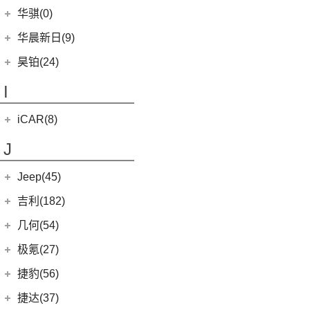
(2)
黄海N1
苏州金龙
(16)
(6)
哈弗F7x
华骐(0)
(0)
恒驰1
(3)
(12)
红旗HS5
幸福e+
(11)
黄海N3
(3)
(10)
枭龙
海格H5V
(0)
恒驰7
华晨新日(9)
(19)
(3)
红旗HS7
汉腾X5 EV
(20)
黄海N7
(7)
(6)
哈弗H9
海格H5C
(1)
恒驰5
华晨新日
(9)
昊铂(24)
(8)
大牛
(7)
哈弗H6
(0)
恒驰6
(3)
华晨新日i03A
昊铂
(24)
I
(40)
黄海N2
(4)
哈弗酷狗
(6)
华晨新日i03
(14)
昊铂HT
(12)
哈弗大狗
iCAR(8)
(10)
昊铂GT
(4)
哈弗H7
奇瑞新能源
(8)
J
(10)
哈弗H6S
iCAR 03
(8)
Jeep(45)
广汽菲克
(26)
吉利(182)
(6)
自由侠
吉利汽车
(182)
几何(54)
(4)
大指挥官
(1)
帝豪GL PHEV
几何汽车
(54)
极氪(27)
(7)
指南者
(4)
星越S
(8)
几何E
极氪汽车
(27)
捷豹(56)
(8)
自由光
(6)
星越
(11)
几何G6
(3)
极氪X
奇瑞捷豹
(34)
捷达(37)
(1)
大指挥官PHEV
(7)
帝豪EV