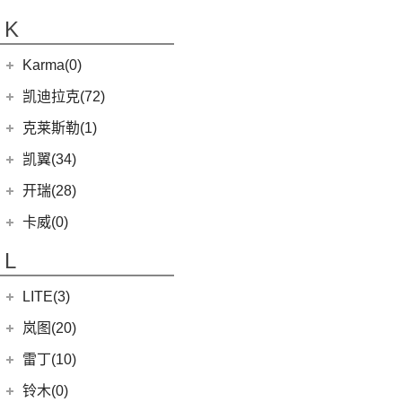
(20)
金威
(6)
银河L6
(2)
金典
(7)
域虎EV
集度汽车
(4)
(3)
捷途山海T2
K
(10)
(5)
豪越
嘉悦X7
(5)
银河L7
(8)
大力神K5
(10)
福顺
ROBO-01
(4)
(6)
捷途X95
(2)
(4)
缤越ePro
江淮iEVA50
华晨鑫源
(54)
Karma(0)
(58)
域虎7
(7)
(0)
捷途旅行者
集度SIMUCar
(4)
(102)
博越X
帅铃T8
(12)
新海狮
Karma
(0)
凯迪拉克(72)
(12)
捷途X90 PRO
(5)
(2)
帝豪GSe
江淮IEV7S
(15)
新海狮S
Revero GT
(0)
上汽通用凯迪拉克
(72)
克莱斯勒(1)
(40)
捷途X70 PLUS
(5)
(66)
远景
悍途
(27)
小海狮
(11)
凯迪拉克XT6
进口克莱斯勒
(1)
凯翼(34)
(3)
远景X3
(9)
凯迪拉克XT4
(1)
大捷龙PHEV
(11)
缤越
凯翼
(34)
开瑞(28)
(15)
凯迪拉克XT5
(11)
帝豪
(3)
凯翼E5 EV
开瑞汽车
(28)
卡威(0)
(13)
凯迪拉克CT5
(2)
帝豪L雷神HiP
(4)
凯翼V7
(11)
江豚
L
(5)
LYRIQ锐歌
(13)
星越L
(3)
凯翼X5
(0)
开瑞K50EV
(4)
凯迪拉克GT4
(6)
博越PRO
LITE(3)
(4)
凯翼X3
(2)
开瑞K60
(8)
凯迪拉克CT6
(7)
炫界Pro EV
北汽新能源
(3)
岚图(20)
(4)
优优EV
(7)
凯迪拉克CT4
(9)
轩度
LITE
(3)
(11)
海豚EV
岚图
(20)
雷丁(10)
(4)
炫界
(6)
岚图梦想家
雷丁
(10)
铃木(0)