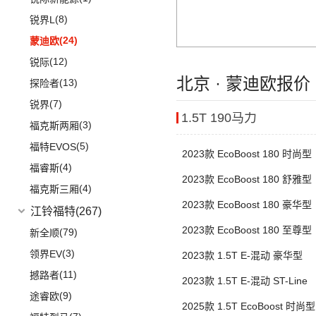
(2)
途观L PHEV
(2)
小康K05S
(8)
凌尚
(8)
锐界L
(21)
朗逸
(2)
致享
(24)
蒙迪欧
(30)
帕萨特
(9)
赛那SIENNA
(12)
锐际
(9)
途观L
(18)
威飒
北京 · 蒙迪欧报价
(13)
探险者
(11)
途安L
(15)
雷凌
(7)
锐界
ID.6 X
(10)
1.5T 190马力
(10)
凯美瑞
(3)
福克斯两厢
(9)
凌渡
(21)
汉兰达
(5)
福特EVOS
2023款 EcoBoost 180 时尚型
(17)
途岳
(7)
广汽丰田iA5
(4)
福睿斯
(22)
途昂
2023款 EcoBoost 180 舒雅型
(13)
丰田C-HR
(4)
福克斯三厢
ID.4 X
(14)
2023款 EcoBoost 180 豪华型
(5)
丰田C-HR EV
江铃福特
(267)
(4)
新桑塔纳
(23)
威兰达
2023款 EcoBoost 180 至尊型
(79)
新全顺
(4)
帕萨特PHEV
(6)
威兰达高性能版
(3)
领界EV
2023款 1.5T E-混动 豪华型
ID.3
(7)
(3)
致炫X
(11)
撼路者
2023款 1.5T E-混动 ST-Line
(12)
途铠
(9)
广汽丰田bZ4X
(9)
途睿欧
(5)
途观X
2025款 1.5T EcoBoost 时尚型
一汽丰田
(192)