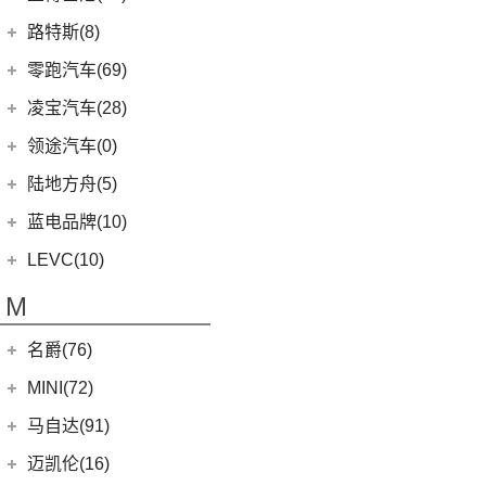
卫士
(0)
猎豹CT7
(1)
飞行家PHEV
(0)
(5)
领克ZERO
雷克萨斯LC
(5)
古思特
兰博基尼
(13)
路特斯(8)
(9)
揽胜运动版
(14)
领航员
(4)
(2)
领克02 Hatchback
雷克萨斯UX新能源
(2)
魅影
Huracan
(5)
路特斯
(8)
零跑汽车(69)
(7)
大陆
(6)
(2)
领克03 PHEV
雷克萨斯CT
(6)
库里南
Urus
(3)
ELETRE
(4)
零跑汽车
(69)
凌宝汽车(28)
(9)
(23)
领克05
雷克萨斯NX
(0)
浮影
Aventador
(5)
EMIRA
(2)
(14)
零跑T03
吉麦新能源
(28)
领途汽车(0)
(21)
(2)
领克02 PHEV
雷克萨斯ES
(2)
幻影
Evija
(1)
(6)
零跑S01
(17)
凌宝BOX
(5)
(2)
领克05 PHEV
雷克萨斯LM
陆地方舟(5)
(2)
曜影
Evora
(1)
(26)
零跑C11
(4)
凌宝uni
(3)
(14)
领克07
雷克萨斯LS
陆地方舟
(5)
蓝电品牌(10)
(23)
零跑C01
(7)
凌宝COCO
(15)
雷克萨斯UX
(5)
威途X35
蓝电品牌
(10)
LEVC(10)
(8)
蓝电E5
LEVC
(10)
M
(2)
蓝电E5 PLUS
L380
(4)
名爵(76)
LEVC TX
(6)
上汽集团
(76)
MINI(72)
Cyberster
(4)
MINI
(67)
马自达(91)
(3)
MG5天蝎座
MINI 3-DOOR
(25)
长安马自达
(77)
迈凯伦(16)
MG MULAN
(7)