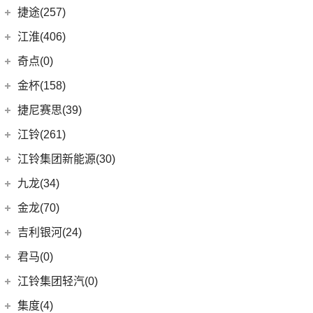
(4)
几何M6
ZEEKR 001
(4)
(9)
捷豹E-PACE
一汽-大众
(37)
捷途(257)
进口Jeep
(19)
(3)
嘉际ePro
(16)
几何A
ZEEKR 009
(11)
(14)
捷豹XFL
(11)
捷达VA3
奇瑞汽车
(257)
江淮(406)
(5)
牧马人4xe
(2)
博瑞ePro
(15)
几何C
(9)
极氪007
(11)
捷豹XEL
(7)
捷达VS5
(20)
捷途X70 PRO
(6)
大切诺基(进口)
江淮汽车
(406)
(9)
星越L 雷神Hi·P
奇点(0)
进口捷豹
(22)
(19)
捷达VS7
(5)
捷途大圣i-DM
(7)
牧马人
(98)
(3)
帝豪S
星锐
奇点汽车
(0)
金杯(158)
(3)
捷豹I-PACE
(53)
捷途X90 PLUS
(1)
角斗士
(10)
(4)
星越ePro
瑞风S4
(0)
奇点iC3
华晨雷诺
(94)
捷尼赛思(39)
(11)
捷豹F-PACE
(31)
捷途X70
(1)
(5)
帝豪EV Pro
瑞风M5
(0)
奇点iS6
(0)
领坤EV
捷尼赛思
(39)
江铃(261)
(8)
捷豹F-TYPE
(15)
捷途大圣
(5)
(4)
远景X6
江淮iEV7L
(11)
大海狮
(12)
捷尼赛思GV80
江铃汽车
(261)
江铃集团新能源(30)
(3)
捷途X70 Coupe
(6)
(5)
吉利ICON
瑞风S7
(31)
阁瑞斯
(4)
捷尼赛思G80
(34)
大道
江铃集团新能源
(10)
(0)
捷途自由者
九龙(34)
(6)
(12)
豪越L
江淮iEV6E
(8)
金杯快运
(4)
捷尼赛思GV60
(16)
域虎3
(18)
(4)
捷途X90
易至EX5
九龙汽车
(34)
(8)
(5)
缤瑞COOL
江淮V7
金龙(70)
(3)
新海狮
(2)
捷尼赛思纯电G80
(30)
域虎9
(6)
(2)
捷途X70S EV
易至EV3
(10)
(64)
(2)
博越L
帅铃T6
九龙A5S
金龙客车
(70)
吉利银河(24)
(21)
海狮王
(17)
捷尼赛思G70
(8)
域虎5
(6)
捷途X70 C-DM
雷诺 江铃集团
(20)
(2)
(9)
(3)
博瑞
江淮iEVS4
九龙A4
(24)
凯锐浩克
吉利银河
(24)
(4)
金杯F50
君马(0)
(10)
特顺EV
(14)
捷途X70S
(20)
羿
(3)
(4)
(6)
嘉际
嘉悦X4
艾菲
(24)
凯歌
(7)
(16)
金杯海狮
银河E8
江铃集团轻汽(0)
(40)
宝典
(14)
捷途X70M
(17)
(7)
(4)
博越
江淮iC5
九龙A6
(2)
凯特
(6)
银河E5
绵阳金杯
(10)
(48)
特顺
集度(4)
(8)
山海L9
(13)
(11)
(12)
星瑞
嘉悦A5
九龙A5