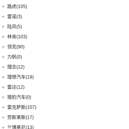
(10)
岚图FREE
(2)
雷丁i9
进口铃木
(0)
路虎(105)
(4)
岚图追光
(8)
芒果
(0)
吉姆尼
奇瑞路虎
(28)
雷诺(3)
(0)
英格尼斯
(0)
揽胜极光L P300e
东风雷诺
(3)
陆风(5)
(11)
发现运动版
(3)
雷诺e诺
陆风汽车
(5)
林肯(103)
(15)
揽胜极光L
进口雷诺
(0)
(5)
陆风荣曜
长安林肯
(60)
领克(90)
(2)
发现运动版P300e
Espace
(0)
(18)
冒险家
领克汽车
(90)
力帆(0)
进口路虎
(77)
(0)
达斯特
(12)
航海家
(13)
领克03
重庆力帆
(0)
理念(12)
(1)
卫士P400e
(2)
冒险家PHEV
(12)
领克01
(0)
乐途
理念汽车
(12)
理想汽车(19)
(0)
揽胜极光(进口)
(13)
林肯Z
(6)
领克06 PHEV
(12)
广汽本田VE-1
(2)
揽胜运动版新能源
理想汽车
(19)
雷达(12)
(15)
飞行家
(6)
领克02
(17)
揽胜
(6)
理想L9
雷达汽车
(12)
猎豹汽车(0)
林肯(进口)
(43)
(3)
领克01新能源
(16)
发现
(6)
理想L8
(12)
雷达RD6
猎豹汽车
(0)
MKZ
(11)
雷克萨斯(107)
(6)
领克09
(11)
揽胜星脉
(1)
理想MEGA
(0)
猎豹Coupe
(5)
航海家(进口)
雷克萨斯
(107)
(14)
领克09 PHEV
劳斯莱斯(17)
(1)
揽胜P400e
(6)
理想L7
(0)
缤歌
MKC
(5)
(8)
(16)
领克06
雷克萨斯RX
劳斯莱斯
(17)
兰博基尼(13)
(20)