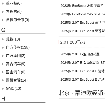
(6)
枫叶30x
(19)
揽福
福汽新龙马
(23)
菲亚特(0)
Portofino
(1)
2023款 EcoBoost 245 至尊型
(11)
征服者3
(22)
卡罗拉
(15)
枫叶60s
(12)
雄狮F16
(8)
启腾M70EV
方程豹(6)
(2)
法拉利488
(14)
征服者5
(6)
威驰
2023款 EcoBoost 245 ST-Lin
(5)
睿蓝9
(24)
雄狮F22
(3)
启腾EX80
方程豹
(6)
法拉第未来(0)
(3)
伽途ix5
进口丰田
(22)
(11)
睿蓝7
2025款 2.0T EcoBoost 豪华型
(2)
启腾EX7
(6)
豹5
法拉第未来
(0)
(2)
萨普
(6)
埃尔法
G
(6)
睿蓝X3 PRO
(10)
2025款 2.0T EcoBoost 至尊型
启腾M70
FF91
(0)
(65)
风景G7
(11)
威尔法
(2)
枫叶80v PRO
观致(13)
(128)
大将军G9
2.0T 288马力
SUPRA
(5)
观致汽车
(13)
广汽传祺(138)
(27)
风景G9
(6)
观致7
2024款 2.0T E-混动运动版
广汽乘用车
(138)
广汽集团(2)
(3)
伽途ix7
(1)
观致3
(8)
传祺E8
(16)
2024款 2.0T E-混动运动版 ST-
拓陆者胜途5
广汽本田
(2)
高合汽车(9)
(6)
观致5
(8)
影酷
(39)
拓陆者驭途9
(2)
绎乐
2025款 2.0T EcoBoost E 
华人运通
(9)
国金汽车(0)
(4)
影豹
(8)
拓陆者胜途7
(5)
高合HiPhi X
2025款 2.0T EcoBoost E 混
国机智骏(14)
(4)
传祺GS4
Line
(4)
高合HiPhi Z
国机智骏
(14)
GMC(10)
(15)
传祺M6
北京 · 蒙迪欧经销
GX5
(6)
GMC
(10)
H
(4)
传祺ES9
GC1
(3)
YUKON
(3)
(17)
传祺GS8