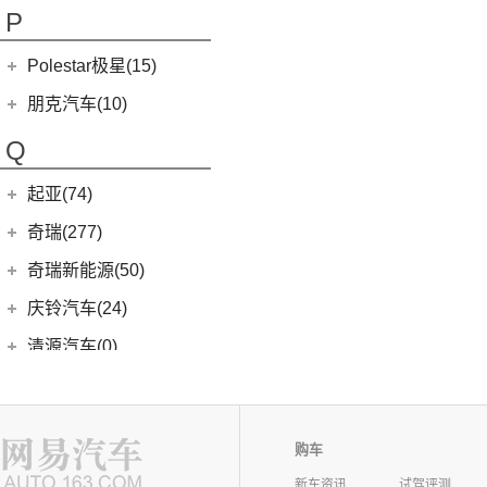
(9)
讴歌CDX
(5)
欧拉5
P
(3)
芭蕾猫
Polestar极星(15)
(8)
好猫
Polestar
(15)
朋克汽车(10)
(5)
好猫GT
Polestar 1
(1)
(0)
朋克猫
朋克汽车
(10)
Q
Precept
(0)
(0)
樱桃猫
(5)
朋克美美
起亚(74)
Polestar 4
(6)
(7)
闪电猫
(1)
朋克啦啦
起亚
(74)
Polestar 2
(6)
奇瑞(277)
(4)
朋克多多
(11)
狮铂拓界
Polestar 3
(2)
奇瑞汽车
(277)
奇瑞新能源(50)
(4)
福瑞迪
(0)
奇瑞TJ-1
奇瑞新能源
(50)
庆铃汽车(24)
(5)
智跑
(16)
瑞虎7
(1)
艾瑞泽5e
庆铃汽车
(24)
清源汽车(0)
(13)
起亚K3
(27)
瑞虎3x
(3)
瑞虎3xe
(24)
TAGA达咖H
清源汽车
(0)
前途(0)
(6)
奕跑
(6)
风云T9
(3)
大蚂蚁
(0)
清源尊者
全球鹰(0)
(4)
嘉华
(7)
艾瑞泽5 GT
(16)
QQ冰淇淋
(0)
清源小尊
购车
(4)
K5凯酷
乔治·巴顿(0)
(35)
瑞虎8
(10)
小蚂蚁
新车资讯
试驾评测