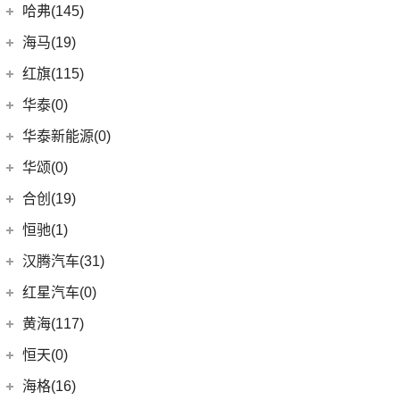
哈弗(145)
GC2
(5)
SAVANA
(2)
(5)
传祺GA4 PLUS
长城汽车
(145)
海马(19)
SIERRA
(5)
(9)
传祺E9
(15)
哈弗神兽
一汽海马
(7)
红旗(115)
(4)
传祺GA8
(4)
哈弗二代大狗
(7)
海马7X
一汽红旗
(115)
华泰(0)
(29)
传祺M8
(5)
哈弗H2
海马汽车
(10)
(2)
红旗E-HS3
(1)
传祺M6 MAX
华泰新能源(0)
(13)
哈弗M6
(8)
海马8S
(11)
红旗HQ9
(6)
传祺GA6
华颂(0)
(8)
哈弗F7
(2)
海马6P
(17)
红旗H9
(13)
传祺GS4 PLUS
合创(19)
(6)
哈弗初恋
海马新能源
(2)
(5)
红旗H6
(9)
传祺GS3
合创汽车
(19)
(7)
哈弗H6 Coupe
恒驰(1)
(2)
爱尚EV
(12)
红旗E-HS9
(2)
传祺GS4 COUPE
(5)
(0)
哈弗H5
合创V09
恒大新能源
(1)
汉腾汽车(31)
(5)
红旗EH7
(17)
(3)
枭龙MAX
合创Z03
(0)
恒驰9
汉腾汽车
(31)
(2)
红旗L5
红星汽车(0)
(7)
(2)
哈弗F5
合创007
(0)
恒驰2
(0)
(14)
红旗H5
汉腾X8
黄海(117)
(12)
哈弗赤兔
(0)
恒驰3
(7)
(13)
红旗E-QM5
汉腾X7
黄海汽车
(117)
恒天(0)
(3)
哈弗H6 DHT-PHEV
(0)
恒驰8
(10)
(3)
红旗H7
汉腾V7
(36)
黄海N1S
海格(16)
(4)
哈弗二代大狗新能源
(0)
恒驰4
(8)
(0)
红旗H7 PHEV
汉腾X5