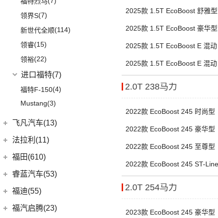
(7)
福特烈马
(10)
威然
2025款 1.5T EcoBoost 舒雅型
(5)
卡罗拉双擎E+
(7)
领界S
(3)
辉昂
(3)
奕泽E进擎
2025款 1.5T EcoBoost 豪华型
(114)
新世代全顺
POLO
(15)
(17)
奕泽IZOA
(15)
领睿
2025款 1.5T EcoBoost E 
进口大众
(15)
(5)
一汽丰田bZ4X
(22)
领裕
2025款 1.5T EcoBoost E 
(2)
途锐eHybrid
(7)
RAV4荣放双擎E+
进口福特
(7)
(10)
途锐
(18)
2.0T 238马力
皇冠陆放
(4)
福特F-150
(3)
蔚揽
(16)
凌放HARRIER
Mustang
(3)
大众R
(1)
2022款 EcoBoost 245 时尚型
(21)
RAV4荣放
飞凡汽车(13)
(1)
高尔夫R
2022款 EcoBoost 245 豪华型
(6)
威驰FS
上汽集团
(13)
法拉利(11)
安徽大众
(1)
(21)
卡罗拉锐放
2022款 EcoBoost 245 至尊型
(3)
飞凡ER6
(1)
法拉利
(11)
大众ID.UNYX 与众
福田(610)
(5)
一汽丰田bZ3
2022款 EcoBoost 245 ST-Lin
(3)
飞凡MARVEL R
(2)
法拉利F8
福田汽车
(610)
(7)
睿蓝汽车(53)
格瑞维亚
(7)
飞凡R7
(2)
法拉利812
2.0T 254马力
(45)
福田G5
(13)
亚洲狮
睿蓝汽车
(53)
福迪(55)
Roma
(2)
(222)
图雅诺
(7)
柯斯达
(8)
枫叶80v
福迪汽车
(55)
福汽启腾(23)
2023款 EcoBoost 245 豪华型
SF90
(2)
(27)
拓陆者驭途8
(13)
亚洲龙