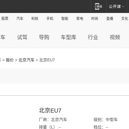
股票
汽车
科技
手机
智能
家电
时尚
直播
文化
新车
试驾
导购
车型库
行业
视频
车
>
报价
>
北京汽车
> 北京EU7
北京EU7
厂商：北京汽车
级别：中型车
排量（L）:--
档位：--