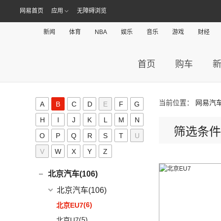
华晨宝马
(90)
宝骏(188)
网易首页
应用
无障碍浏览
(12)
奥迪Q4 e-tron
(2)
奔驰EQA
(3)
宝马1系
上汽通用五菱
(188)
保时捷(160)
(12)
奥迪Q5L Sportback
(4)
奔驰A级AMG
(7)
宝马5系新能源
(10)
新闻
宝骏RS-7
体育
NBA
娱乐
音乐
游戏
财经
保时捷
(160)
别克(167)
(20)
奥迪Q3 Sportback
(6)
奔驰GLA
(1)
宝马X1新能源
(7)
宝骏RC-5
(35)
保时捷911
上汽通用别克
(167)
本田(285)
(17)
奥迪A4L
(4)
奔驰E级新能源
(18)
宝马3系
(6)
宝骏730
首页
购车
Panamera
(26)
(5)
昂科旗
广汽本田
(164)
标致(39)
(19)
进口奥迪
(97)
奔驰C级
(6)
宝马X3
(7)
宝骏310W
(23)
保时捷718
(34)
别克GL8
(15)
雅阁
东风标致
(39)
(5)
奔驰EQB
(19)
奔腾(114)
奥迪A5
(5)
宝马X2
(2)
宝骏E100
Taycan
(21)
(3)
阅朗
(8)
e:NP1 极湃1
(3)
(4)
奔驰EQE
标致5008
(1)
奥迪e-tron GT
当前位置：
网易汽
一汽奔腾
(114)
(6)
A
B
宝马iX3
C
D
E
F
G
宝沃(16)
(4)
宝骏悦也
(14)
Cayenne新能源
(4)
昂科拉GX
(27)
皓影
(15)
(2)
奔驰GLB
标致4008 PHEV
(5)
奥迪A4 Allroad
(14)
(30)
宝马X5
奔腾NAT
H
I
J
K
L
M
N
宝沃
(16)
(7)
宝骏360
比亚迪(282)
(19)
Panamera新能源
(11)
君威
(24)
型格
筛选条件
(24)
(3)
奔驰GLC
标致408X
(8)
奥迪A4 Avant
(9)
(5)
宝马X1
奔腾E01
O
P
Q
(4)
R
(2)
S
T
U
宝骏悦也Plus
宝沃BX5
Cayenne
(13)
比亚迪
(282)
宾利(38)
(5)
昂科拉
(9)
ZR-V 致在
(5)
(2)
奔驰EQC
标致e2008
(3)
奥迪e-tron(进口)
(17)
(6)
宝马5系
奔腾小马
(7)
(10)
云朵
宝沃BX7
V
W
X
Y
Z
(15)
(2)
Macan新能源
元PLUS
宾利
(38)
(2)
微蓝7
北京(49)
(6)
皓影新能源
(20)
(13)
奔驰E级
标致508L
(11)
奥迪Q8
(4)
(10)
宝马i3
奔腾T55
(4)
(2)
宝骏310
宝沃BXi7
Macan
(7)
(8)
海狮07 EV
(9)
(12)
微蓝6
添越
北京越野
(49)
(16)
凌派
北京汽车(106)
(3)
标致408
(10)
福建奔驰
(28)
奥迪A7
(8)
奔腾T77
进口宝马
(126)
(4)
宝骏云海
(6)
海鸥
(9)
(6)
威朗
添越PHEV
(15)
(5)
奥德赛
北京BJ30
北京汽车
(106)
(2)
标致508L PHEV
(19)
奥迪A8L
(18)
威霆
(5)
奔腾T33
(8)
宝马5系(进口)
(55)
宝骏530
(12)
护卫舰07
(10)
(3)
别克GL6
飞驰
(13)
(4)
缤智
北京BJ90
(6)
(1)
标致2008
北京EU7
(1)
奥迪A8L新能源
(10)
奔驰V级
(14)
奔腾B70S
(11)
宝马X7
(6)
宝骏RC-6
(5)
宋L
(13)
(15)
昂科威Plus
欧陆
(14)
(27)
飞度
北京BJ40
(5)
(9)
标致4008
北京U7
(6)
奥迪A6 Avant