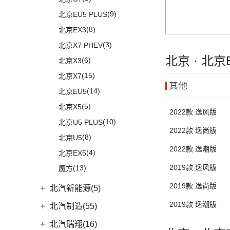
进口奔驰
(104)
(15)
奔腾T99
(3)
宝马i4
(6)
宝骏RS-5
(11)
宋PLUS EV
(15)
昂科威S
(17)
(12)
冠道
北京BJ80
(9)
北京EU5 PLUS
(9)
奥迪Q7
EQA
(1)
(8)
奔腾T90
(1)
宝马X5新能源
(4)
宝骏RS-3
(15)
宋Pro DM-i
(15)
昂科威
(1)
北京F40
东风本田
(121)
(8)
北京EX3
(5)
奥迪A6 Allroad
(17)
奔驰GLE
(13)
奔腾B70
(9)
宝马8系
(4)
宝骏Valli
(6)
秦EV
(4)
别克GL8新能源
(6)
本田CR-V新能源
(3)
北京X7 PHEV
Audi Sport
(58)
(6)
奔驰GLS
(2)
宝马2系Gran Tourer
(2)
宝骏E200
(19)
汉DM-i
(7)
世纪
北京 · 北
(9)
本田HR-V
(6)
北京X3
(8)
奥迪RS4
(8)
奔驰G级
(10)
宝马2系
(4)
宝骏享境
(3)
海狮05 EV
(12)
君越
LIFE
(8)
(15)
北京X7
(3)
奥迪S6
(4)
奔驰C级(进口)
(8)
宝马Z4
(21)
宝骏510
(14)
海豚
其他
(3)
凯越
(4)
本田e:NS1
(14)
北京EU5
(9)
奥迪S5
(4)
奔驰GLE新能源
(6)
宝马6系GT
KiWi EV
(8)
(5)
宋MAX DM-i
(8)
英朗
(4)
东风本田M-NV
(5)
北京X5
(3)
奥迪SQ5
(11)
奔驰CLS级
(9)
宝马iX
(18)
宝骏RM-5
2022款 逸风版
(3)
元UP
(16)
英仕派
(10)
北京U5 PLUS
(1)
奥迪RS e-tron GT
(2)
奔驰C级旅行版
(23)
宝马4系
(19)
秦PLUS EV
2022款 逸尚版
(13)
本田UR-V
(8)
北京U5
(2)
奥迪RS6
(12)
奔驰CLA级
(6)
宝马X6
(11)
秦PLUS DM-i
2022款 逸潮版
(11)
本田XR-V
(4)
北京EX5
(16)
奥迪RS5
(3)
奔驰GLC(进口)
(3)
宝马X5(进口)
(5)
秦L
(23)
思域
2019款 逸风版
(13)
魔方
(1)
奥迪R8
(6)
奔驰B级
(22)
宝马7系
(2)
海狮07DM-i
(10)
本田CR-V
(2)
奥迪RS7
(6)
奔驰A级(进口)
2019款 逸尚版
(5)
宝马X4
北汽新能源(5)
(3)
比亚迪D1
(8)
享域
(5)
奥迪S4
(11)
奔驰E级(进口)
宝马M
(32)
2019款 逸潮版
北汽新能源
(5)
北汽制造(55)
(6)
秦Pro DM
(9)
艾力绅
(4)
奥迪S7
(13)
奔驰S级
(9)
宝马M4
EC5
(3)
(9)
比亚迪e2
北京汽车制造厂
(55)
北汽瑞翔(16)