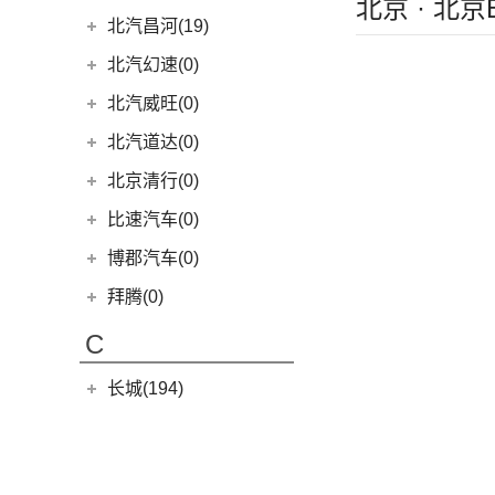
(1)
北京 · 北
奥迪RS Q8
梅赛德斯-AMG
(74)
(4)
宝马M3
EC3
(2)
(8)
秦Pro EV
BJ 212
(12)
北汽瑞翔
(16)
北汽昌河(19)
(3)
奥迪S8
(6)
奔驰GLC AMG
(10)
宝马M8
(5)
海豹06 DM-i
(1)
北汽小猫
(11)
北汽瑞翔X5
北汽昌河
(19)
北汽幻速(0)
(5)
奔驰GLE AMG
(1)
宝马M5
(0)
海豹06GT
(17)
勇士皮卡
(5)
北汽瑞翔X3
(2)
北汽昌河A6
北汽威旺(0)
(3)
奔驰GLA AMG
(2)
宝马X3M
(10)
唐EV
(5)
战旗
(3)
北汽昌河M50S
(1)
奔驰GLS AMG
北汽道达(0)
(2)
宝马X5M
(16)
宋PLUS DM-i
(11)
元宝
(2)
北汽EC100
(3)
奔驰GLB AMG
(2)
宝马X6M
北京清行(0)
(17)
汉EV
(9)
勇士
(2)
北汽EV5
(3)
奔驰S级AMG
(2)
宝马X4M
(15)
海豹
比速汽车(0)
(6)
北汽EV2
(12)
奔驰AMG GT
(11)
驱逐舰05
博郡汽车(0)
(2)
昌河北斗星X5
(7)
奔驰A级AMG(进口)
(2)
比亚迪e9
(2)
昌河北斗星
拜腾(0)
(9)
奔驰CLA AMG
(2)
比亚迪e3
拜腾汽车
(0)
(6)
C
奔驰E级AMG
(13)
唐新能源
M-Byte Concept
(0)
(5)
奔驰G AMG
(6)
元Pro
长城(194)
K-Byte Concept
(0)
(14)
奔驰C级AMG
长城汽车
(194)
长安(190)
梅赛德斯-EQ
(7)
(98)
炮
长安汽车
(190)
长安深蓝(34)
(7)
奔驰EQS
(8)
风骏7