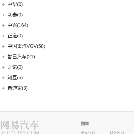
中华(0)
众泰(0)
众泰汽车
(0)
中兴(164)
(0)
众泰TS5
中兴汽车
(164)
正道(0)
(95)
领主
正道
(0)
中国重汽VGV(58)
(14)
小老虎
(0)
正道K350
中国重汽VGV
(58)
智己汽车(21)
(55)
威虎
(0)
正道H500
VGV U70Pro
(14)
智己汽车
(21)
之诺(0)
(0)
正道H600
VGV U70
(18)
(9)
智己LS6
知豆(5)
(0)
正道K750
VGV U75PLUS
(26)
(2)
智己LS7
知豆电动车
(5)
自游家(3)
(0)
正道GT
(5)
智己L7
(5)
知豆彩虹
大乘汽车
(3)
(0)
正道K550
(5)
智己L6
(3)
自游家NV
购车
新车资讯
试驾评测