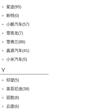
(7)
五菱星驰
(7)
沃尔沃XC60
(27)
mu-X牧游侠
北京现代
(129)
星途(95)
(4)
威马W6
(17)
宏光PLUS
(0)
沃尔沃EX90
(2)
EO 羿欧
(0)
威马M7
星途
(95)
新特(0)
(3)
荣光V
(6)
沃尔沃XC40纯电
(4)
悦纳
(6)
星纪元 ES
小鹏汽车(57)
(9)
凯捷
(8)
沃尔沃S60 E驱混动
(11)
胜达
(14)
星途追风
小鹏汽车
(57)
雪铁龙(7)
(8)
五菱Air ev晴空
(13)
沃尔沃S90
(3)
昂希诺 纯电动
(7)
星途瑶光C-DM
(4)
小鹏汽车X9
(8)
荣光EV
东风雪铁龙
(7)
雪佛兰(86)
(7)
沃尔沃XC40
(7)
瑞纳
(17)
星途瑶光
(9)
小鹏汽车G3i
(3)
之光小卡
(4)
凡尔赛C5 X
进口沃尔沃
(35)
上汽通用雪佛兰
(86)
鑫源汽车(41)
(4)
昂希诺
(22)
星途揽月
(11)
小鹏汽车G9
(7)
宏光
(1)
天逸BEYOND PHEV
(3)
(3)
沃尔沃XC90 E驱混动
科沃兹
华晨鑫源
(37)
(3)
领动 PHEV
小米汽车(5)
(8)
星纪元 ET
(23)
小鹏汽车P7
(18)
荣光小卡
(2)
天逸BEYOND
(8)
沃尔沃V60
(6)
科鲁泽
(6)
(6)
库斯途
鑫源X30
小米汽车
(5)
(3)
星途追风C-DM
Y
(10)
小鹏汽车P5
(9)
缤果
(6)
沃尔沃V90
(13)
开拓者
(19)
(3)
索纳塔PHEV
金海狮
(5)
(18)
星途凌云
小米SU7
(6)
五菱征程
(18)
仰望(5)
沃尔沃XC90
(7)
星迈罗
(17)
(12)
途胜L
鑫源X30L
(24)
荣光新卡
(9)
畅巡
仰望
(5)
英菲尼迪(38)
(5)
全新一代 名图
鑫源新能源
(4)
(2)
星云
(5)
沃兰多
(3)
仰望U8
(6)
MUFASA 沐飒
(2)
东风英菲尼迪
(34)
好运1号
驭胜(8)
(2)
五菱龙卡
(8)
创酷
(1)
仰望U9
(3)
菲斯塔 纯电动
(2)
QX50
(11)
新海狮EV
江铃汽车
(8)
云度(6)
(6)
宏光V
(11)
探界者
(1)
仰望U7
(10)
现代ix35
Q50L
(11)