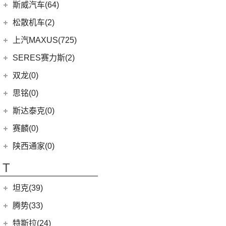
(9)
速派
(14)
ARIYA艾睿雅
斯巴鲁
(28)
斯威汽车(64)
(5)
荣威RX5 MAX
(1)
阿图柯
(4)
思皓X7
(6)
柯珞克
(2)
新蓝鸟
(11)
森林人
(3)
荣威ei6
华晨鑫源
(64)
松散机车(2)
(5)
思皓E40X
(7)
柯米克
郑州日产
(51)
(3)
力狮
(5)
荣威iMAX8 EV
(12)
斯威G01
松散机车
(2)
上汽MAXUS(725)
(3)
爱跑
(17)
明锐
(38)
纳瓦拉
(4)
斯巴鲁BRZ
(3)
荣威RX3
(5)
斯威X3
(1)
SS SUMMER 夏天
上汽大通
(725)
SERES赛力斯(2)
(5)
思皓E50A
(8)
柯迪亚克GT
(5)
锐骐7虎啸
(6)
傲虎
(4)
荣威i6 MAX
(11)
斯威X7
(1)
SS DOLPHIN 海豚
G20
(23)
(7)
思皓曜
金康赛力斯
(2)
双龙(0)
(5)
柯米克GT
(6)
途达
(4)
斯巴鲁XV
(3)
荣威ei6 MAX
(4)
钢铁侠
EUNIQ 7
(2)
(8)
思皓E10X
(2)
赛力斯SF5
(4)
昕锐
思铭(0)
(2)
奇骏·荣耀
(5)
荣威RX5新能源
(2)
斯威X2
EUNIQ 6
(8)
(9)
思皓A5
SF7
(0)
(4)
昕动
进口日产
(4)
斯达泰克(0)
(29)
斯威G05
FCV80
(1)
(10)
思皓QX
(9)
柯迪亚克
(0)
日产Ariya
(1)
斯威G01 EV
赛麟(0)
T70 EV
(1)
(33)
思皓X8
(4)
途乐
陕西通家(0)
T90
(37)
T70
(120)
T
EG10
(2)
坦克(39)
EV80
(11)
长城汽车
(39)
腾势(33)
G50
(18)
(0)
坦克800
腾势
(33)
T60
(9)
特斯拉(24)