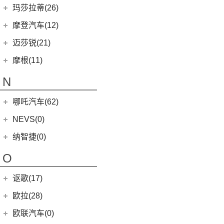
MINI 5-DOOR
(10)
(20)
马自达3 昂克赛拉
迈凯伦
(16)
玛莎拉蒂(26)
MG ONE
(11)
MINI CLUBMAN
(11)
(0)
马自达EZ-6
(0)
塞纳
玛莎拉蒂
(26)
摩登汽车(12)
(2)
名爵5
MINI COUNTRYMAN
(15)
(11)
马自达CX-50行也
(2)
迈凯伦570S
Ghibli
(5)
摩登汽车
(12)
迈莎锐(21)
(5)
名爵6新能源
MINI CABRIO
(6)
(23)
马自达CX-5
(1)
迈凯伦540C
(5)
总裁
Modern in
(12)
迈莎锐
(21)
(3)
MG领航新能源
摩根(11)
MINI JCW
(5)
(4)
马自达CX-8
(1)
迈凯伦765LT
MC20
(5)
(3)
(1)
名爵eHS
迈莎锐Urus
摩根
(11)
MINI JCW
(2)
N
(19)
马自达CX-30
(2)
迈凯伦720S
Levante
(6)
MG7
(6)
(1)
迈莎锐Cayenne
3-Wheeler
(2)
MINI JCW CLUBMAN
(1)
一汽马自达
(14)
(3)
迈凯伦GT
Grecale
(5)
哪吒汽车(62)
(7)
(15)
名爵6
迈莎锐MV600
(1)
摩根4-4
MINI JCW COUNTRYMAN
(2)
(8)
马自达CX-4
(2)
迈凯伦600LT
合众新能源
(62)
NEVS(0)
(4)
(3)
名爵ZS
迈莎锐G级
(2)
摩根Aero
(6)
阿特兹
Artura
(4)
(9)
哪吒S
(4)
(1)
名爵EZS
迈莎锐揽胜
国能汽车
(0)
纳智捷(0)
(1)
摩根Plus 8
(1)
迈凯伦570GT
(4)
哪吒AYA
(10)
名爵HS
NEVS 9-3
(0)
(2)
摩根Roadster
O
(22)
哪吒U
(7)
MG领航
NEVS 9-3X
(0)
(1)
摩根Aero 8
讴歌(17)
(9)
哪吒V
(2)
摩根Plus 4
(9)
哪吒L
广汽讴歌
(17)
欧拉(28)
(0)
哪吒GT
(8)
讴歌RDX
欧拉
(28)
欧联汽车(0)
(9)
哪吒X