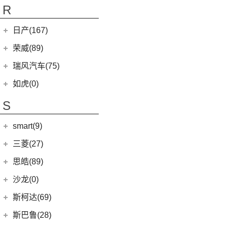
(4)
K5凯酷
(14)
欧萌达
R
(10)
艾瑞泽e
KX CROSS
(2)
(5)
艾瑞泽5
(4)
瑞虎e
日产(167)
(1)
起亚KX3 EV
(7)
瑞虎8 L
eQ7
(3)
东风日产
(112)
荣威(89)
(4)
起亚K3 EV
(24)
瑞虎7 PLUS
(3)
楼兰
(2)
起亚K5 PHEV
上汽集团
(89)
瑞风汽车(75)
(14)
瑞虎8 PRO
(12)
逍客
(4)
凯绅
(2)
龙猫
(4)
艾瑞泽GX
江汽集团
(75)
如虎(0)
(7)
骐达
(2)
焕驰
(12)
荣威RX5
(24)
艾瑞泽5 PLUS
(12)
瑞风L6 MAX
S
(5)
日产N7
(5)
起亚KX5
(9)
荣威iMAX8
(6)
瑞虎8 PLUS鲲鹏e+
(3)
瑞风L5
(2)
轩逸·纯电
(5)
KX3傲跑
smart(9)
(5)
荣威RX9
(7)
瑞虎7 PLUS新能源
(51)
瑞风M3
(25)
轩逸
(1)
科莱威CLEVER
(17)
smart
(9)
探索06
三菱(27)
(9)
瑞风M4
(9)
探陆
(8)
荣威i6 MAX新能源
(23)
瑞虎8 PLUS
(9)
smart精灵#1
广汽三菱
(27)
思皓(89)
(6)
劲客
(3)
荣威Ei5
(14)
艾瑞泽8
(13)
欧蓝德
江淮大众
(2)
沙龙(0)
(6)
天籁
(3)
鲸
(7)
瑞虎3
(7)
奕歌
(2)
思皓E20X
沙龙汽车
(0)
斯柯达(69)
(6)
途达
(4)
荣威D5X DMH
(13)
瑞虎5x
(2)
祺智EV
江汽集团
(87)
(0)
机甲龙
上汽斯柯达
(69)
斯巴鲁(28)
(15)
奇骏
(14)
荣威i5
(7)
风云A8
(4)
劲炫
(3)
思皓X4