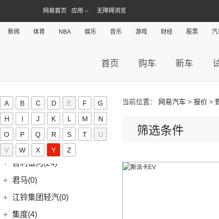
(4)
几何M6
(3)
极氪X
(9)
捷豹E-PACE
一汽-大众
(37)
捷途(257)
进口Jeep
(19)
网易首页
应用
无障碍浏览
(6)
星越
(16)
几何A
ZEEKR 009
(11)
(14)
捷豹XFL
(11)
捷达VA3
奇瑞汽车
(257)
江淮(406)
(5)
牧马人4xe
(2)
博瑞ePro
(15)
几何C
新闻
体育
(9)
NBA
娱乐
音乐
游戏
财经
股票
汽
极氪007
(11)
捷豹XEL
(7)
捷达VS5
(20)
捷途X70 PRO
(6)
大切诺基(进口)
江淮汽车
(406)
(3)
帝豪S
奇点(0)
进口捷豹
(22)
(19)
捷达VS7
(31)
捷途X70
(7)
牧马人
(10)
(9)
星越L 雷神Hi·P
瑞风S4
奇点汽车
(0)
金杯(158)
首页
购车
新车
(3)
捷豹I-PACE
(15)
捷途大圣
(1)
角斗士
(98)
(4)
星越ePro
星锐
(0)
奇点iC3
华晨雷诺
(94)
捷尼赛思(39)
(11)
捷豹F-PACE
(5)
捷途大圣i-DM
(1)
(5)
帝豪EV Pro
瑞风M5
(0)
奇点iS6
(8)
金杯快运
捷尼赛思
(39)
江铃(261)
(8)
捷豹F-TYPE
(53)
捷途X90 PLUS
(5)
(4)
远景X6
江淮iEV7L
当前位置：
网易汽车
>
报价
>
A
B
C
D
E
F
G
(0)
领坤EV
(12)
捷尼赛思GV80
江铃汽车
(261)
江铃集团新能源(30)
(18)
捷途X90
(6)
(6)
豪越L
瑞风S7
H
I
J
K
L
M
N
(11)
大海狮
(4)
捷尼赛思G80
(16)
域虎3
江铃集团新能源
(10)
(3)
筛选条件
捷途X70 Coupe
九龙(34)
(64)
(5)
吉利ICON
帅铃T6
O
P
Q
R
S
T
U
(31)
阁瑞斯
(4)
捷尼赛思GV60
(34)
大道
(4)
(0)
捷途自由者
易至EX5
九龙汽车
(34)
(12)
(5)
缤瑞COOL
江淮iEV6E
金龙(70)
(3)
V
W
新海狮
X
Y
Z
(2)
捷尼赛思纯电G80
(30)
域虎9
(6)
(2)
捷途X70S EV
易至EV3
(10)
(8)
(2)
博越L
江淮V7
九龙A5S
金龙客车
(70)
吉利银河(24)
(21)
海狮王
(17)
捷尼赛思G70
(8)
域虎5
(14)
捷途X70S
雷诺 江铃集团
(20)
(2)
(9)
(3)
博瑞
江淮iEVS4
九龙A4
(24)
凯锐浩克
吉利银河
(24)
(4)
金杯F50
君马(0)
(10)
特顺EV
(14)
捷途X70M
(20)
羿
(3)
(4)
(6)
嘉际
嘉悦X4
艾菲
(2)
凯特
(7)
(16)
金杯海狮
银河E8
江铃集团轻汽(0)
(40)
宝典
(6)
捷途X70 C-DM
(10)
(7)
(4)
豪越
江淮iC5
九龙A6
(24)
凯歌
(6)
银河E5
绵阳金杯
(10)
(48)
特顺
集度(4)
(8)
山海L9
(17)
(5)
(12)
博越
嘉悦X7
九龙A5