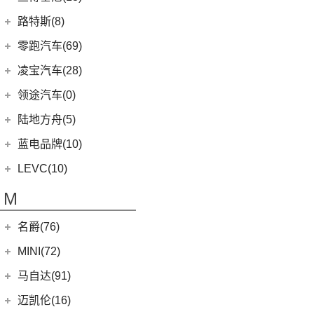
(9)
揽胜运动版
(0)
猎豹CT7
MKC
(5)
(5)
(4)
领克02 Hatchback
雷克萨斯LC
(5)
古思特
兰博基尼
(13)
路特斯(8)
(20)
卫士
(14)
领航员
(0)
(6)
领克ZERO
雷克萨斯CT
(2)
魅影
Huracan
(5)
路特斯
(8)
零跑汽车(69)
(7)
大陆
(9)
(2)
领克05
雷克萨斯UX新能源
(6)
库里南
Urus
(3)
ELETRE
(4)
零跑汽车
(69)
凌宝汽车(28)
(23)
(2)
领克03 PHEV
雷克萨斯NX
(0)
浮影
Aventador
(5)
EMIRA
(2)
(14)
零跑T03
吉麦新能源
(28)
领途汽车(0)
(21)
(2)
领克05 PHEV
雷克萨斯ES
(2)
幻影
Evija
(1)
(6)
零跑S01
(4)
凌宝uni
(5)
(2)
领克02 PHEV
雷克萨斯LM
陆地方舟(5)
(2)
曜影
Evora
(1)
(26)
零跑C11
(17)
凌宝BOX
(3)
(14)
领克07
雷克萨斯LS
陆地方舟
(5)
蓝电品牌(10)
(23)
零跑C01
(7)
凌宝COCO
(15)
雷克萨斯UX
(5)
威途X35
蓝电品牌
(10)
LEVC(10)
(8)
蓝电E5
LEVC
(10)
M
(2)
蓝电E5 PLUS
L380
(4)
名爵(76)
LEVC TX
(6)
上汽集团
(76)
MINI(72)
Cyberster
(4)
MINI
(67)
马自达(91)
MG MULAN
(7)
MINI 3-DOOR
(25)
长安马自达
(77)
迈凯伦(16)
(3)
MG5天蝎座