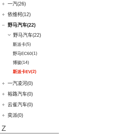
(8)
驭胜S350
云度
(6)
一汽(26)
(26)
宏光MINIEV
(6)
创界
(5)
领动
QX60
(12)
(4)
云度π3
(7)
一汽吉林
(6)
五菱星辰
依维柯(12)
(14)
迈锐宝XL
(3)
名图 纯电动
进口英菲尼迪
(4)
(1)
云度V01L
(5)
五菱星光S
(4)
森雅R8
南京依维柯
(12)
野马汽车(22)
(4)
探界者Plus
(4)
现代ix25
QX55
(4)
(0)
云度π7
(6)
五菱NanoEV
(2)
森雅鸿雁
(12)
Daily欧胜
野马汽车
(22)
(15)
伊兰特
(1)
云度π1
(12)
五菱之光
一汽红塔
(20)
(5)
斯派卡
(11)
索纳塔
(2)
五菱征途
(20)
蓝舰T340
(1)
野马EC60
(4)
悦动
五菱工业
(23)
(14)
博骏
(3)
菲斯塔
(23)
五菱EV50
(2)
斯派卡EV
进口现代
(6)
(6)
帕里斯帝
一汽凌河(0)
裕路汽车(0)
云雀汽车(0)
奕派(0)
Z