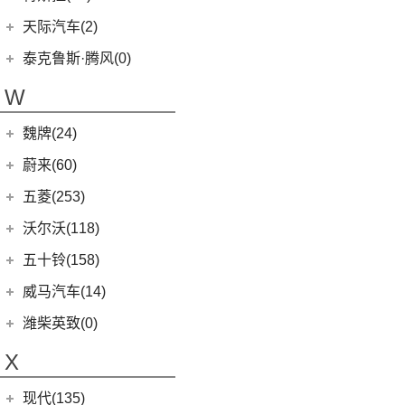
(1)
坦克500新能源
(9)
腾势D9 DM-i
T90 EV
(2)
特斯拉中国
(13)
天际汽车(2)
(18)
坦克500
(10)
腾势N7
V80
(212)
Model Y
(6)
天际汽车
(2)
泰克鲁斯·腾风(0)
(3)
坦克700
(6)
腾势D9 EV
EV90
(21)
Model 3
(7)
(0)
天际ME-S
泰克鲁斯·腾风
(0)
W
(4)
坦克400新能源
(8)
腾势X
MIFA 9
(29)
进口特斯拉
(11)
(2)
天际ME7
GT96 TREV
(0)
(13)
坦克300
EUNIQ 5
(9)
魏牌(24)
Cybertruck
(3)
(0)
天际ME5
EV30
(19)
Roadster
(0)
长城汽车
(24)
蔚来(60)
G90
(27)
Model S
(4)
(3)
玛奇朵DHT
蔚来汽车
(60)
五菱(253)
V90
(122)
Model X
(4)
(7)
摩卡
(6)
蔚来ET5
上汽通用五菱
(230)
沃尔沃(118)
D60
(12)
(4)
拿铁DHT
(12)
蔚来ES6
(14)
荣光S
沃尔沃亚太
(83)
五十铃(158)
(6)
领地
(0)
圆梦
(1)
蔚来ET9
(6)
五菱佳辰
(13)
沃尔沃XC60 E驱混动
江西五十铃
(158)
威马汽车(14)
D90 Pro
(16)
(2)
玛奇朵DHT-PHEV
(11)
蔚来EC6
(6)
五菱星光
(8)
沃尔沃S60
(44)
经典瑞迈
G10
(18)
威马汽车
(14)
潍柴英致(0)
(4)
摩卡新能源
(0)
蔚来EP9
(6)
宏光S3
(8)
沃尔沃S90 E驱混动
D-MAX
(14)
(3)
威马EX6
(4)
拿铁DHT-PHEV
X
(18)
蔚来ES8
(9)
荣光
(9)
沃尔沃C40纯电
(57)
铃拓
(3)
威马EX5
(12)
蔚来ET7
(2)
缤果PLUS
(4)
沃尔沃EX30
现代(135)
(16)
瑞迈S
(4)
威马E.5