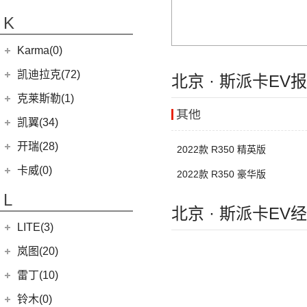
(20)
金威
(6)
银河L6
(2)
金典
(7)
域虎EV
集度汽车
(4)
(3)
捷途山海T2
K
(2)
(4)
缤越ePro
江淮iEVA50
(5)
银河L7
(8)
大力神K5
(58)
域虎7
ROBO-01
(4)
(6)
捷途X95
(4)
(11)
博越X
嘉悦A5
华晨鑫源
(54)
Karma(0)
(10)
福顺
(0)
(12)
捷途X90 PRO
集度SIMUCar
(13)
(102)
星瑞
帅铃T8
(12)
新海狮
Karma
(0)
凯迪拉克(72)
(40)
北京 · 斯派卡EV
捷途X70 PLUS
(5)
(2)
帝豪GSe
江淮IEV7S
(15)
新海狮S
Revero GT
(0)
上汽通用凯迪拉克
(72)
克莱斯勒(1)
(7)
捷途旅行者
(5)
(66)
远景
悍途
(27)
小海狮
其他
(11)
凯迪拉克XT6
进口克莱斯勒
(1)
凯翼(34)
(3)
远景X3
(13)
凯迪拉克CT5
(1)
大捷龙PHEV
(11)
缤越
凯翼
(34)
开瑞(28)
2022款 R350 精英版
(15)
凯迪拉克XT5
(11)
帝豪
(4)
凯翼V7
开瑞汽车
(28)
卡威(0)
2022款 R350 豪华版
(9)
凯迪拉克XT4
(2)
帝豪L雷神HiP
(3)
凯翼E5 EV
(11)
江豚
L
(5)
LYRIQ锐歌
(13)
星越L
(3)
凯翼X5
(0)
北京 · 斯派卡EV
开瑞K50EV
(4)
凯迪拉克GT4
(6)
博越PRO
LITE(3)
(4)
凯翼X3
(2)
开瑞K60
(8)
凯迪拉克CT6
(7)
炫界Pro EV
北汽新能源
(3)
岚图(20)
(4)
优优EV
(7)
凯迪拉克CT4
(9)
轩度
LITE
(3)
(11)
海豚EV
岚图
(20)
雷丁(10)
(4)
炫界
(6)
岚图梦想家
雷丁
(10)
铃木(0)