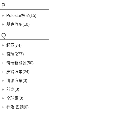
(9)
讴歌CDX
(3)
芭蕾猫
P
(5)
欧拉5
Polestar极星(15)
(8)
好猫
Polestar
(15)
朋克汽车(10)
(5)
好猫GT
Polestar 1
(1)
(0)
朋克猫
朋克汽车
(10)
Q
Precept
(0)
(0)
樱桃猫
(5)
朋克美美
起亚(74)
Polestar 4
(6)
(7)
闪电猫
(1)
朋克啦啦
起亚
(74)
Polestar 2
(6)
奇瑞(277)
(4)
朋克多多
(4)
福瑞迪
Polestar 3
(2)
奇瑞汽车
(277)
奇瑞新能源(50)
(13)
起亚K3
(6)
风云T9
奇瑞新能源
(50)
庆铃汽车(24)
(11)
狮铂拓界
(0)
奇瑞TJ-1
(1)
艾瑞泽5e
庆铃汽车
(24)
清源汽车(0)
(5)
智跑
(16)
瑞虎7
(3)
瑞虎3xe
(24)
TAGA达咖H
清源汽车
(0)
前途(0)
(6)
奕跑
(27)
瑞虎3x
(3)
大蚂蚁
(0)
清源尊者
全球鹰(0)
(2)
起亚K3 PHEV
(7)
艾瑞泽5 GT
(16)
QQ冰淇淋
(0)
清源小尊
(4)
嘉华
乔治·巴顿(0)
(35)
瑞虎8
(10)
小蚂蚁