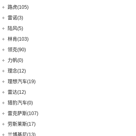
(10)
岚图FREE
(2)
雷丁i9
进口铃木
(0)
路虎(105)
(4)
岚图追光
(8)
芒果
(0)
吉姆尼
奇瑞路虎
(28)
雷诺(3)
(0)
英格尼斯
(0)
揽胜极光L P300e
东风雷诺
(3)
陆风(5)
(11)
发现运动版
(3)
雷诺e诺
陆风汽车
(5)
林肯(103)
(15)
揽胜极光L
进口雷诺
(0)
(5)
陆风荣曜
长安林肯
(60)
领克(90)
(2)
发现运动版P300e
Espace
(0)
(18)
冒险家
领克汽车
(90)
力帆(0)
进口路虎
(77)
(0)
达斯特
(12)
航海家
(6)
领克02
重庆力帆
(0)
理念(12)
(1)
卫士P400e
(2)
冒险家PHEV
(13)
领克03
(0)
乐途
理念汽车
(12)
理想汽车(19)
(0)
揽胜极光(进口)
(13)
林肯Z
(6)
领克06 PHEV
(12)
广汽本田VE-1
(2)
揽胜运动版新能源
理想汽车
(19)
雷达(12)
(15)
飞行家
(12)
领克01
(17)
揽胜
(6)
理想L8
雷达汽车
(12)
猎豹汽车(0)
林肯(进口)
(43)
(6)
领克09
(16)
发现
(6)
理想L9
(12)
雷达RD6
猎豹汽车
(0)
MKZ
(11)
雷克萨斯(107)
(3)
领克01新能源
(11)
揽胜星脉
(1)
理想MEGA
(0)
猎豹Coupe
(5)
航海家(进口)
雷克萨斯
(107)
(14)
领克09 PHEV
劳斯莱斯(17)
(1)
揽胜P400e
(6)
理想L7
(0)
缤歌
(1)
飞行家PHEV
(8)
(16)
领克06
雷克萨斯RX
劳斯莱斯
(17)
兰博基尼(13)