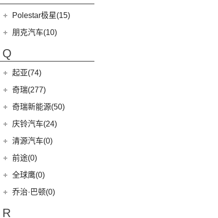
(3)
芭蕾猫
Polestar极星(15)
(8)
好猫
Polestar
(15)
朋克汽车(10)
(5)
好猫GT
Polestar 1
(1)
(0)
朋克猫
朋克汽车
(10)
Q
Precept
(0)
(0)
樱桃猫
(5)
朋克美美
起亚(74)
Polestar 4
(6)
(7)
闪电猫
(1)
朋克啦啦
起亚
(74)
Polestar 2
(6)
奇瑞(277)
(4)
朋克多多
(11)
狮铂拓界
Polestar 3
(2)
奇瑞汽车
(277)
奇瑞新能源(50)
(4)
福瑞迪
(0)
奇瑞TJ-1
奇瑞新能源
(50)
庆铃汽车(24)
(5)
智跑
(16)
瑞虎7
(1)
艾瑞泽5e
庆铃汽车
(24)
清源汽车(0)
(13)
起亚K3
(27)
瑞虎3x
(3)
瑞虎3xe
(24)
TAGA达咖H
清源汽车
(0)
前途(0)
(6)
奕跑
(6)
风云T9
(3)
大蚂蚁
(0)
清源尊者
全球鹰(0)
(4)
嘉华
(7)
艾瑞泽5 GT
(16)
QQ冰淇淋
(0)
清源小尊
(4)
K5凯酷
乔治·巴顿(0)
(35)
瑞虎8
(10)
小蚂蚁
KX CROSS
(2)
(14)
欧萌达
R
(10)
艾瑞泽e