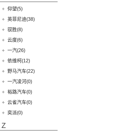
开拓者
(19)
(3)
索纳塔PHEV
金海狮
(5)
(18)
星途凌云
小米SU7
(6)
五菱征程
(18)
仰望(5)
沃尔沃XC90
(7)
星迈罗
(17)
(12)
途胜L
鑫源X30L
(24)
荣光新卡
(9)
畅巡
仰望
(5)
英菲尼迪(38)
(5)
全新一代 名图
鑫源新能源
(4)
(2)
星云
(5)
沃兰多
(3)
仰望U8
(6)
MUFASA 沐飒
(2)
东风英菲尼迪
(34)
好运1号
驭胜(8)
(2)
五菱龙卡
(8)
创酷
(1)
仰望U9
(3)
菲斯塔 纯电动
(2)
QX50
(11)
新海狮EV
江铃汽车
(8)
云度(6)
(6)
宏光V
(11)
探界者
(1)
仰望U7
(10)
现代ix35
Q50L
(11)
(8)
驭胜S350
云度
(6)
一汽(26)
(26)
宏光MINIEV
(6)
创界
(5)
领动
QX60
(12)
(4)
云度π3
(7)
一汽吉林
(6)
五菱星辰
依维柯(12)
(14)
迈锐宝XL
(3)
名图 纯电动
进口英菲尼迪
(4)
(1)
云度V01L
(5)
五菱星光S
(4)
森雅R8
南京依维柯
(12)
野马汽车(22)
(4)
探界者Plus
(4)
现代ix25
QX55
(4)
(0)
云度π7
(6)
五菱NanoEV
(2)
森雅鸿雁
(12)
Daily欧胜
野马汽车
(22)
一汽凌河(0)
(15)
伊兰特
(1)
云度π1
(12)
五菱之光
一汽红塔
(20)
(5)
斯派卡
(11)
索纳塔
裕路汽车(0)
(2)
五菱征途
(20)
蓝舰T340
(1)
野马EC60
(4)
悦动
云雀汽车(0)
五菱工业
(23)
(14)
博骏
(3)
菲斯塔
奕派(0)
(23)
五菱EV50
(2)
斯派卡EV
进口现代
(6)
Z
(6)
帕里斯帝