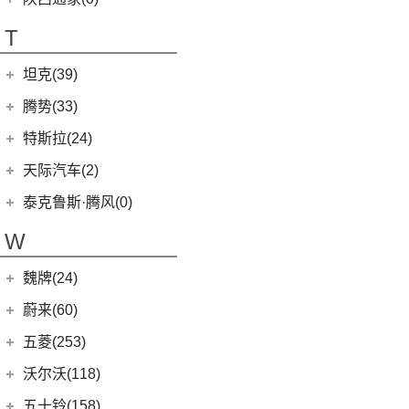
T90
(37)
T70
(120)
T
EG10
(2)
坦克(39)
EV80
(11)
长城汽车
(39)
腾势(33)
G50
(18)
(0)
坦克800
腾势
(33)
T60
(9)
特斯拉(24)
(1)
坦克500新能源
(9)
腾势D9 DM-i
T90 EV
(2)
特斯拉中国
(13)
天际汽车(2)
(18)
坦克500
(10)
腾势N7
V80
(212)
Model Y
(6)
天际汽车
(2)
泰克鲁斯·腾风(0)
(3)
坦克700
(6)
腾势D9 EV
EV90
(21)
Model 3
(7)
(0)
天际ME-S
泰克鲁斯·腾风
(0)
W
(4)
坦克400新能源
(8)
腾势X
MIFA 9
(29)
进口特斯拉
(11)
(2)
天际ME7
GT96 TREV
(0)
(13)
坦克300
EUNIQ 5
(9)
魏牌(24)
Cybertruck
(3)
(0)
天际ME5
EV30
(19)
Roadster
(0)
长城汽车
(24)
蔚来(60)
G90
(27)
Model S
(4)
(3)
玛奇朵DHT
蔚来汽车
(60)
五菱(253)
V90
(122)
Model X
(4)
(7)
摩卡
(6)
蔚来ET5
上汽通用五菱
(230)
沃尔沃(118)
D60
(12)
(4)
拿铁DHT
(12)
蔚来ES6
(14)
荣光S
沃尔沃亚太
(83)
五十铃(158)