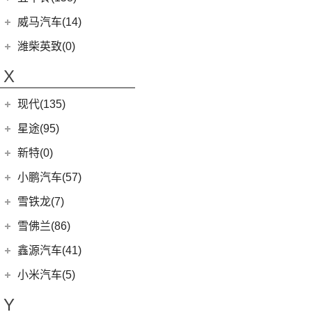
(6)
领地
(0)
圆梦
(1)
蔚来ET9
(6)
五菱佳辰
(13)
沃尔沃XC60 E驱混动
江西五十铃
(158)
威马汽车(14)
D90 Pro
(16)
(2)
玛奇朵DHT-PHEV
(11)
蔚来EC6
(6)
五菱星光
(8)
沃尔沃S60
(44)
经典瑞迈
G10
(18)
威马汽车
(14)
潍柴英致(0)
(4)
摩卡新能源
(0)
蔚来EP9
(6)
宏光S3
(8)
沃尔沃S90 E驱混动
D-MAX
(14)
(3)
威马EX6
(4)
拿铁DHT-PHEV
X
(18)
蔚来ES8
(9)
荣光
(9)
沃尔沃C40纯电
(57)
铃拓
(3)
威马EX5
(12)
蔚来ET7
(2)
缤果PLUS
(4)
沃尔沃EX30
现代(135)
(16)
瑞迈S
(4)
威马E.5
(7)
五菱星驰
(7)
沃尔沃XC60
(27)
mu-X牧游侠
北京现代
(129)
星途(95)
(4)
威马W6
(17)
宏光PLUS
(0)
沃尔沃EX90
(2)
EO 羿欧
(0)
威马M7
星途
(95)
新特(0)
(3)
荣光V
(6)
沃尔沃XC40纯电
(4)
悦纳
(6)
星纪元 ES
小鹏汽车(57)
(9)
凯捷
(8)
沃尔沃S60 E驱混动
(11)
胜达
(14)
星途追风
小鹏汽车
(57)
雪铁龙(7)
(8)
五菱Air ev晴空
(13)
沃尔沃S90
(3)
昂希诺 纯电动
(7)
星途瑶光C-DM
(4)
小鹏汽车X9
(8)
荣光EV
东风雪铁龙
(7)
雪佛兰(86)
(7)
沃尔沃XC40
(7)
瑞纳
(17)
星途瑶光
(9)
小鹏汽车G3i
(3)
之光小卡
(4)
凡尔赛C5 X
进口沃尔沃
(35)
上汽通用雪佛兰
(86)
鑫源汽车(41)
(4)
昂希诺
(22)
星途揽月
(11)
小鹏汽车G9
(7)
宏光
(1)
天逸BEYOND PHEV
(3)
(3)
沃尔沃XC90 E驱混动
科沃兹
华晨鑫源
(37)
(3)
领动 PHEV
小米汽车(5)
(8)
星纪元 ET
(23)
小鹏汽车P7
(18)
荣光小卡
(2)
天逸BEYOND
(8)
沃尔沃V60
(6)
科鲁泽
(6)
(6)
库斯途
鑫源X30
小米汽车
(5)
(3)
星途追风C-DM
Y
(10)
小鹏汽车P5
(9)
缤果
(6)
沃尔沃V90
(13)