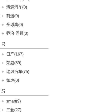
(11)
狮铂拓界
(0)
奇瑞TJ-1
(1)
艾瑞泽5e
庆铃汽车
(24)
清源汽车(0)
(5)
智跑
(16)
瑞虎7
(3)
瑞虎3xe
(24)
TAGA达咖H
清源汽车
(0)
前途(0)
(6)
奕跑
(27)
瑞虎3x
(3)
大蚂蚁
(0)
清源尊者
全球鹰(0)
(2)
起亚K3 PHEV
(7)
艾瑞泽5 GT
(16)
QQ冰淇淋
(0)
清源小尊
(4)
嘉华
乔治·巴顿(0)
(35)
瑞虎8
(10)
小蚂蚁
(4)
K5凯酷
(14)
欧萌达
R
(10)
艾瑞泽e
KX CROSS
(2)
(5)
艾瑞泽5
(4)
瑞虎e
日产(167)
(1)
起亚KX3 EV
(7)
瑞虎8 L
eQ7
(3)
东风日产
(112)
荣威(89)
(4)
起亚K3 EV
(24)
瑞虎7 PLUS
(3)
楼兰
(2)
起亚K5 PHEV
上汽集团
(89)
瑞风汽车(75)
(14)
瑞虎8 PRO
(12)
逍客
(4)
凯绅
(2)
龙猫
(4)
艾瑞泽GX
江汽集团
(75)
如虎(0)
(7)
骐达
(2)
焕驰
(12)
荣威RX5
(24)
艾瑞泽5 PLUS
(12)
瑞风L6 MAX
S
(5)
日产N7
(5)
起亚KX5
(9)
荣威iMAX8
(6)
瑞虎8 PLUS鲲鹏e+
(3)
瑞风L5
(2)
轩逸·纯电
(5)
KX3傲跑
smart(9)
(5)
荣威RX9
(7)
瑞虎7 PLUS新能源
(51)
瑞风M3
(25)
轩逸
(1)
科莱威CLEVER
(17)
smart
(9)
探索06
三菱(27)
(9)
瑞风M4