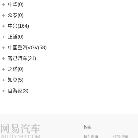
中华(0)
众泰(0)
众泰汽车
(0)
中兴(164)
(0)
众泰TS5
中兴汽车
(164)
正道(0)
(95)
领主
正道
(0)
中国重汽VGV(58)
(14)
小老虎
(0)
正道K350
中国重汽VGV
(58)
智己汽车(21)
(55)
威虎
(0)
正道H500
VGV U70Pro
(14)
智己汽车
(21)
之诺(0)
(0)
正道H600
VGV U70
(18)
(9)
智己LS6
知豆(5)
(0)
正道K750
VGV U75PLUS
(26)
(2)
智己LS7
知豆电动车
(5)
自游家(3)
(0)
正道GT
(5)
智己L7
(5)
知豆彩虹
大乘汽车
(3)
(0)
正道K550
(5)
智己L6
(3)
自游家NV
购车
新车资讯
试驾评测