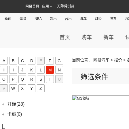
(3)
新海狮
(2)
捷尼赛思纯电G80
(30)
域虎9
(6)
(2)
捷途X70S EV
易至EV3
网易首页
应用
无障碍浏览
(10)
(8)
(2)
博越L
江淮V7
九龙A5S
金龙客车
(70)
吉利银河(24)
(21)
海狮王
(17)
捷尼赛思G70
(8)
域虎5
(14)
捷途X70S
雷诺 江铃集团
(20)
(2)
(9)
(3)
博瑞
江淮iEVS4
九龙A4
(24)
凯锐浩克
吉利银河
(24)
新闻
体育
(4)
NBA
娱乐
音乐
游戏
财经
股票
汽
金杯F50
君马(0)
(10)
特顺EV
(14)
捷途X70M
(20)
羿
(3)
(4)
(6)
嘉际
嘉悦X4
艾菲
(2)
凯特
(7)
(16)
金杯海狮
银河E8
江铃集团轻汽(0)
(40)
宝典
(6)
捷途X70 C-DM
(10)
(7)
(4)
豪越
江淮iC5
九龙A6
(24)
凯歌
(6)
银河E5
绵阳金杯
(10)
首页
购车
新车
(48)
特顺
集度(4)
(8)
山海L9
(17)
(5)
(12)
博越
嘉悦X7
九龙A5
(20)
金威
(6)
银河L6
(2)
金典
(7)
域虎EV
集度汽车
(4)
(3)
捷途山海T2
K
(2)
(4)
缤越ePro
江淮iEVA50
(5)
银河L7
(8)
大力神K5
(58)
域虎7
ROBO-01
(4)
(6)
捷途X95
(4)
(11)
博越X
嘉悦A5
当前位置：
网易汽车
>
报价
>
A
B
C
D
E
F
G
华晨鑫源
(54)
Karma(0)
(10)
福顺
(0)
(12)
捷途X90 PRO
集度SIMUCar
(13)
(102)
星瑞
帅铃T8
H
I
J
K
L
M
N
(12)
新海狮
Karma
(0)
凯迪拉克(72)
(40)
筛选条件
捷途X70 PLUS
(5)
(2)
帝豪GSe
江淮IEV7S
O
P
Q
R
S
T
U
(15)
新海狮S
Revero GT
(0)
上汽通用凯迪拉克
(72)
克莱斯勒(1)
(7)
捷途旅行者
(5)
(66)
远景
悍途
V
W
X
Y
Z
(27)
小海狮
(11)
凯迪拉克XT6
进口克莱斯勒
(1)
凯翼(34)
(3)
远景X3
(13)
凯迪拉克CT5
(1)
大捷龙PHEV
(11)
缤越
凯翼
(34)
开瑞(28)
(15)
凯迪拉克XT5
(11)
帝豪
(4)
凯翼V7
开瑞汽车
(28)
卡威(0)
(9)
凯迪拉克XT4
(2)
帝豪L雷神HiP
(3)
凯翼E5 EV
(11)
江豚
L
(5)
LYRIQ锐歌
(13)
星越L