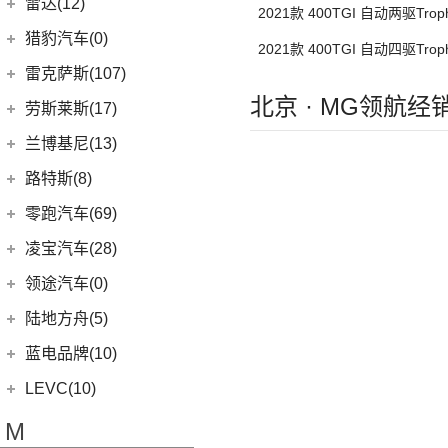
理想汽车
(19)
雷达(12)
(15)
飞行家
2021款 400TGI 自动两驱Tro
(12)
领克01
(17)
揽胜
(6)
理想L8
雷达汽车
(12)
猎豹汽车(0)
林肯(进口)
(43)
(6)
领克09
2021款 400TGI 自动四驱Tro
(16)
发现
(6)
理想L9
(12)
雷达RD6
猎豹汽车
(0)
MKZ
(11)
雷克萨斯(107)
(3)
领克01新能源
(11)
揽胜星脉
(1)
理想MEGA
(0)
北京 · MG领航经
猎豹Coupe
(5)
航海家(进口)
雷克萨斯
(107)
(14)
领克09 PHEV
劳斯莱斯(17)
(1)
揽胜P400e
(6)
理想L7
(0)
缤歌
(1)
飞行家PHEV
(8)
(16)
领克06
雷克萨斯RX
劳斯莱斯
(17)
兰博基尼(13)
(9)
揽胜运动版
(0)
猎豹CT7
MKC
(5)
(5)
(4)
领克02 Hatchback
雷克萨斯LC
(5)
古思特
兰博基尼
(13)
路特斯(8)
(20)
卫士
(14)
领航员
(0)
(6)
领克ZERO
雷克萨斯CT
(2)
魅影
Huracan
(5)
路特斯
(8)
零跑汽车(69)
(7)
大陆
(9)
(2)
领克05
雷克萨斯UX新能源
(6)
库里南
Urus
(3)
ELETRE
(4)
零跑汽车
(69)
凌宝汽车(28)
(23)
(2)
领克03 PHEV
雷克萨斯NX
(0)
浮影
Aventador
(5)
EMIRA
(2)
(14)
零跑T03
吉麦新能源
(28)
领途汽车(0)
(21)
(2)
领克05 PHEV
雷克萨斯ES
(2)
幻影
Evija
(1)
(6)
零跑S01
(4)
凌宝uni
(5)
(2)
领克02 PHEV
雷克萨斯LM
陆地方舟(5)
(2)
曜影
Evora
(1)
(26)
零跑C11
(17)
凌宝BOX
(3)
(14)
领克07
雷克萨斯LS
陆地方舟
(5)
蓝电品牌(10)
(23)
零跑C01
(7)
凌宝COCO
(15)
雷克萨斯UX
(5)
威途X35
蓝电品牌
(10)
LEVC(10)
(8)
蓝电E5
LEVC
(10)
M
(2)
蓝电E5 PLUS