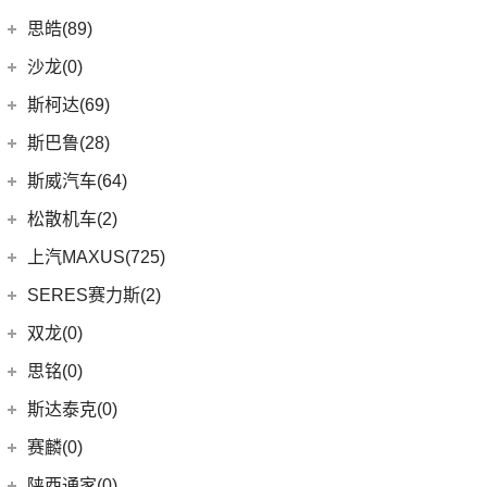
(9)
探陆
(8)
荣威i6 MAX新能源
(23)
瑞虎8 PLUS
(9)
smart精灵#1
广汽三菱
(27)
思皓(89)
(6)
劲客
(3)
荣威Ei5
(14)
艾瑞泽8
(13)
欧蓝德
江淮大众
(2)
沙龙(0)
(6)
天籁
(3)
鲸
(7)
瑞虎3
(7)
奕歌
(2)
思皓E20X
沙龙汽车
(0)
斯柯达(69)
(6)
途达
(4)
荣威D5X DMH
(13)
瑞虎5x
(2)
祺智EV
江汽集团
(87)
(0)
机甲龙
上汽斯柯达
(69)
斯巴鲁(28)
(15)
奇骏
(14)
荣威i5
(7)
风云A8
(4)
劲炫
(3)
思皓X4
(9)
速派
(14)
ARIYA艾睿雅
斯巴鲁
(28)
斯威汽车(64)
(5)
荣威RX5 MAX
(1)
阿图柯
(4)
思皓X7
(6)
柯珞克
(2)
新蓝鸟
(11)
森林人
(3)
荣威ei6
华晨鑫源
(64)
松散机车(2)
(5)
思皓E40X
(7)
柯米克
郑州日产
(51)
(3)
力狮
(5)
荣威iMAX8 EV
(12)
斯威G01
松散机车
(2)
上汽MAXUS(725)
(3)
爱跑
(17)
明锐
(38)
纳瓦拉
(4)
斯巴鲁BRZ
(3)
荣威RX3
(5)
斯威X3
(1)
SS SUMMER 夏天
上汽大通
(725)
SERES赛力斯(2)
(5)
思皓E50A
(8)
柯迪亚克GT
(5)
锐骐7虎啸
(6)
傲虎
(4)
荣威i6 MAX
(11)
斯威X7
(1)
SS DOLPHIN 海豚
G20
(23)
(7)
思皓曜
金康赛力斯
(2)
双龙(0)
(5)
柯米克GT
(6)
途达
(4)
斯巴鲁XV
(3)
荣威ei6 MAX
(4)
钢铁侠
EUNIQ 7
(2)
(8)
思皓E10X
(2)
赛力斯SF5
(4)
昕锐
思铭(0)
(2)
奇骏·荣耀
(5)
荣威RX5新能源
(2)
斯威X2
EUNIQ 6
(8)
(9)
思皓A5
SF7
(0)
(4)
昕动
进口日产
(4)
斯达泰克(0)
(29)
斯威G05
FCV80
(1)
(10)
思皓QX
(9)
柯迪亚克
(0)
日产Ariya
(1)
斯威G01 EV
赛麟(0)
T70 EV
(1)
(33)
思皓X8
(4)
途乐
陕西通家(0)