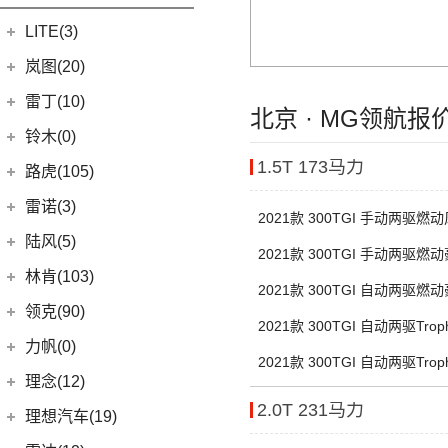
(3)
凯翼X5
(0)
开瑞K50EV
(4)
凯迪拉克GT4
(6)
博越PRO
LITE(3)
(4)
凯翼X3
(2)
开瑞K60
(8)
凯迪拉克CT6
(7)
炫界Pro EV
北汽新能源
(3)
岚图(20)
(4)
优优EV
(7)
凯迪拉克CT4
(9)
轩度
LITE
(3)
(11)
海豚EV
岚图
(20)
雷丁(10)
北京 · MG领航报
(4)
炫界
(6)
岚图梦想家
雷丁
(10)
铃木(0)
(10)
岚图FREE
(2)
雷丁i9
1.5T 173马力
进口铃木
(0)
路虎(105)
(4)
岚图追光
(8)
芒果
(0)
吉姆尼
奇瑞路虎
(28)
雷诺(3)
2021款 300TGI 手动两驱燃
(0)
英格尼斯
(0)
揽胜极光L P300e
东风雷诺
(3)
陆风(5)
2021款 300TGI 手动两驱燃
(11)
发现运动版
(3)
雷诺e诺
陆风汽车
(5)
林肯(103)
2021款 300TGI 自动两驱燃
(15)
揽胜极光L
进口雷诺
(0)
(5)
陆风荣曜
长安林肯
(60)
领克(90)
(2)
发现运动版P300e
2021款 300TGI 自动两驱Tro
Espace
(0)
(18)
冒险家
领克汽车
(90)
力帆(0)
进口路虎
(77)
(0)
达斯特
2021款 300TGI 自动两驱Tro
(12)
航海家
(6)
领克02
重庆力帆
(0)
理念(12)
(1)
卫士P400e
(2)
冒险家PHEV
(13)
领克03
2.0T 231马力
(0)
乐途
理念汽车
(12)
理想汽车(19)
(0)
揽胜极光(进口)
(13)
林肯Z
(6)
领克06 PHEV
(12)
广汽本田VE-1
(2)
揽胜运动版新能源