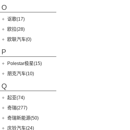
(4)
哪吒AYA
NEVS 9-3
(0)
(2)
摩根Roadster
O
(22)
哪吒U
NEVS 9-3X
(0)
(1)
摩根Aero 8
讴歌(17)
(9)
哪吒V
(2)
摩根Plus 4
(9)
哪吒L
广汽讴歌
(17)
欧拉(28)
(0)
哪吒GT
(8)
讴歌RDX
欧拉
(28)
欧联汽车(0)
(9)
哪吒X
(9)
讴歌CDX
(3)
芭蕾猫
P
(5)
欧拉5
Polestar极星(15)
(8)
好猫
Polestar
(15)
朋克汽车(10)
(5)
好猫GT
Polestar 1
(1)
(0)
朋克猫
朋克汽车
(10)
Q
Precept
(0)
(0)
樱桃猫
(5)
朋克美美
起亚(74)
Polestar 4
(6)
(7)
闪电猫
(1)
朋克啦啦
起亚
(74)
Polestar 2
(6)
奇瑞(277)
(4)
朋克多多
(4)
福瑞迪
Polestar 3
(2)
奇瑞汽车
(277)
奇瑞新能源(50)
(13)
起亚K3
(6)
风云T9
奇瑞新能源
(50)
庆铃汽车(24)