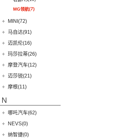
(7)
MG领航
MINI(72)
MINI
(67)
马自达(91)
MINI 3-DOOR
(25)
长安马自达
(77)
迈凯伦(16)
MINI 5-DOOR
(10)
(20)
马自达3 昂克赛拉
迈凯伦
(16)
玛莎拉蒂(26)
MINI CLUBMAN
(11)
(0)
马自达EZ-6
(0)
塞纳
玛莎拉蒂
(26)
摩登汽车(12)
MINI COUNTRYMAN
(15)
(11)
马自达CX-50行也
(2)
迈凯伦570S
Ghibli
(5)
摩登汽车
(12)
迈莎锐(21)
MINI CABRIO
(6)
(23)
马自达CX-5
(1)
迈凯伦540C
(5)
总裁
Modern in
(12)
迈莎锐
(21)
摩根(11)
MINI JCW
(5)
(4)
马自达CX-8
(1)
迈凯伦765LT
MC20
(5)
(1)
迈莎锐Urus
摩根
(11)
MINI JCW
(2)
N
(19)
马自达CX-30
(2)
迈凯伦720S
Levante
(6)
(1)
迈莎锐Cayenne
3-Wheeler
(2)
MINI JCW CLUBMAN
(1)
一汽马自达
(14)
(3)
迈凯伦GT
Grecale
(5)
哪吒汽车(62)
(15)
迈莎锐MV600
(1)
摩根4-4
MINI JCW COUNTRYMAN
(2)
(8)
马自达CX-4
(2)
迈凯伦600LT
合众新能源
(62)
NEVS(0)
(3)
迈莎锐G级
(2)
摩根Aero
(6)
阿特兹
Artura
(4)
(9)
哪吒S
(1)
迈莎锐揽胜
国能汽车
(0)
纳智捷(0)
(1)
摩根Plus 8
(1)
迈凯伦570GT