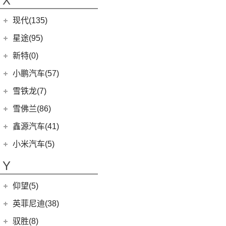
X
(9)
荣光
(9)
沃尔沃C40纯电
(57)
铃拓
(3)
威马EX5
(12)
蔚来ET7
(2)
缤果PLUS
(13)
沃尔沃S90
现代(135)
(16)
瑞迈S
(4)
威马E.5
(7)
五菱星驰
(7)
沃尔沃XC40
(27)
mu-X牧游侠
北京现代
(129)
星途(95)
(4)
威马W6
(9)
凯捷
(4)
沃尔沃EX30
(2)
EO 羿欧
(0)
威马M7
星途
(95)
新特(0)
(17)
宏光PLUS
(8)
沃尔沃S60 E驱混动
(3)
昂希诺 纯电动
(6)
星纪元 ES
小鹏汽车(57)
(3)
荣光V
(0)
沃尔沃EX90
(11)
胜达
(14)
星途追风
小鹏汽车
(57)
雪铁龙(7)
(8)
五菱Air ev晴空
(6)
沃尔沃XC40纯电
(4)
悦纳
(7)
星途瑶光C-DM
(4)
小鹏汽车X9
(8)
荣光EV
东风雪铁龙
(7)
雪佛兰(86)
(7)
沃尔沃XC60
(3)
领动 PHEV
(17)
星途瑶光
(9)
小鹏汽车G3i
(3)
之光小卡
(4)
凡尔赛C5 X
进口沃尔沃
(35)
上汽通用雪佛兰
(86)
鑫源汽车(41)
(7)
瑞纳
(18)
星途凌云
(11)
小鹏汽车G9
(7)
宏光
(1)
天逸BEYOND PHEV
(3)
(6)
沃尔沃XC90 E驱混动
科鲁泽
华晨鑫源
(37)
(4)
昂希诺
小米汽车(5)
(22)
星途揽月
(23)
小鹏汽车P7
(18)
荣光小卡
(2)
天逸BEYOND
(8)
沃尔沃V60
(3)
科沃兹
(6)
(6)
库斯途
鑫源X30
小米汽车
(5)
(8)
星纪元 ET
Y
(10)
小鹏汽车P5
(6)
五菱征程
(6)
沃尔沃V90
(13)
开拓者
(19)
(3)
索纳塔PHEV
金海狮
(5)
(3)
星途追风C-DM
小米SU7
(9)
缤果
(18)
仰望(5)
沃尔沃XC90
(9)
畅巡
(17)
(12)
途胜L
鑫源X30L
(24)
荣光新卡
(7)
星迈罗
仰望
(5)
英菲尼迪(38)
(5)
全新一代 名图
鑫源新能源
(4)
(2)
五菱龙卡
(5)
沃兰多
(3)
仰望U8
(6)
MUFASA 沐飒
(2)
东风英菲尼迪
(34)
好运1号
驭胜(8)