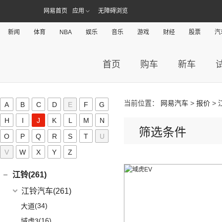
广汽菲克
(26)
吉利(182)
网易首页
应用
无障碍浏览
(6)
自由侠
吉利汽车
(182)
几何(54)
(4)
大指挥官
(1)
新闻
帝豪GL PHEV
体育
NBA
娱乐
音乐
游戏
财经
股票
汽
几何汽车
(54)
极氪(27)
(7)
指南者
(4)
星越S
(8)
几何E
极氪汽车
(27)
捷豹(56)
(8)
自由光
(6)
星越
首页
购车
新车
(11)
几何G6
(3)
极氪X
奇瑞捷豹
(34)
捷达(37)
(1)
大指挥官PHEV
(7)
帝豪EV
(4)
几何M6
ZEEKR 001
(4)
(9)
捷豹E-PACE
一汽-大众
(37)
捷途(257)
进口Jeep
(19)
(3)
嘉际ePro
(16)
几何A
ZEEKR 009
(11)
(14)
捷豹XFL
(11)
捷达VA3
当前位置：
网易汽车
>
报价
>
奇瑞汽车
(257)
A
B
C
D
E
F
G
江淮(406)
(5)
牧马人4xe
(2)
博瑞ePro
(15)
几何C
(9)
极氪007
(11)
捷豹XEL
(7)
捷达VS5
(20)
捷途X70 PRO
(6)
H
大切诺基(进口)
I
J
K
L
M
N
江淮汽车
(406)
(9)
星越L 雷神Hi·P
奇点(0)
筛选条件
进口捷豹
(22)
(19)
捷达VS7
(5)
捷途大圣i-DM
(7)
牧马人
O
P
(98)
Q
(3)
R
S
T
U
帝豪S
星锐
奇点汽车
(0)
金杯(158)
(3)
捷豹I-PACE
(53)
捷途X90 PLUS
(1)
角斗士
(10)
(4)
星越ePro
瑞风S4
V
W
X
Y
Z
(0)
奇点iC3
华晨雷诺
(94)
捷尼赛思(39)
(11)
捷豹F-PACE
(31)
捷途X70
(1)
(5)
帝豪EV Pro
瑞风M5
(0)
奇点iS6
(0)
领坤EV
捷尼赛思
(39)
江铃(261)
(8)
捷豹F-TYPE
(15)
捷途大圣
(5)
(4)
远景X6
江淮iEV7L
(11)
大海狮
(12)
捷尼赛思GV80
江铃汽车
(261)
(3)
捷途X70 Coupe
(6)
(5)
吉利ICON
瑞风S7
(31)
阁瑞斯
(4)
捷尼赛思G80
(34)
大道
(0)
捷途自由者
(6)
(12)
豪越L
江淮iEV6E
(8)
金杯快运
(4)
捷尼赛思GV60
(16)
域虎3