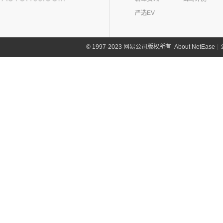
(0)
众泰TS5
中兴汽车
(164)
正道(0)
严选EV
(95)
领主
正道
(0)
中国重汽VGV(58)
(14)
小老虎
(0)
正道K350
中国重汽VGV
(58)
智己汽车(21)
About NetEase
|
1997-2023 网易公司版权所有
©
(55)
威虎
(0)
正道H500
VGV U70
(18)
智己汽车
(21)
之诺(0)
(0)
正道K750
VGV U70Pro
(14)
(9)
智己LS6
知豆(5)
(0)
正道H600
VGV U75PLUS
(26)
(2)
智己LS7
知豆电动车
(5)
自游家(3)
(0)
正道GT
(5)
智己L7
(5)
知豆彩虹
大乘汽车
(3)
(0)
正道K550
(5)
智己L6
(3)
自游家NV