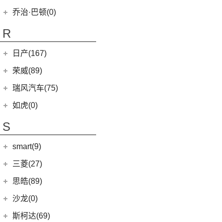
(16)
QQ冰淇淋
(0)
清源小尊
(4)
K5凯酷
乔治·巴顿(0)
(35)
瑞虎8
(10)
小蚂蚁
KX CROSS
(2)
(14)
欧萌达
R
(10)
艾瑞泽e
(2)
起亚K3 PHEV
(5)
艾瑞泽5
(4)
瑞虎e
日产(167)
(1)
起亚KX3 EV
(14)
瑞虎8 PRO
eQ7
(3)
东风日产
(112)
荣威(89)
(4)
起亚K3 EV
(7)
瑞虎8 L
(12)
逍客
(2)
起亚K5 PHEV
上汽集团
(89)
瑞风汽车(75)
(24)
瑞虎7 PLUS
(7)
骐达
(4)
凯绅
(2)
龙猫
(4)
艾瑞泽GX
江汽集团
(75)
如虎(0)
(3)
楼兰
(2)
焕驰
(1)
科莱威CLEVER
(24)
艾瑞泽5 PLUS
(12)
瑞风L6 MAX
S
(5)
日产N7
(5)
KX3傲跑
(12)
荣威RX5
(6)
瑞虎8 PLUS鲲鹏e+
(51)
瑞风M3
(9)
探陆
(5)
起亚KX5
smart(9)
(5)
荣威RX9
(17)
探索06
(3)
瑞风L5
(25)
轩逸
(9)
荣威iMAX8
(7)
smart
(9)
瑞虎7 PLUS新能源
三菱(27)
(9)
瑞风M4
(2)
轩逸·纯电
(8)
荣威i6 MAX新能源
(23)
瑞虎8 PLUS
(9)
smart精灵#1
广汽三菱
(27)
思皓(89)
(6)
劲客
(3)
荣威Ei5
(7)
瑞虎3
(13)
欧蓝德
江淮大众
(2)
沙龙(0)
(6)
天籁
(3)
鲸
(14)
艾瑞泽8
(7)
奕歌
(2)
思皓E20X
沙龙汽车
(0)
斯柯达(69)
(6)
途达
(4)
荣威D5X DMH
(13)