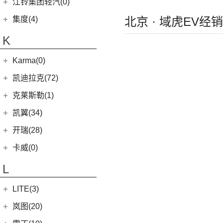
江铃集团轻汽(0)
(13)
星越L
(7)
九龙A6
(2)
凯特
(6)
银河E5
集度(4)
北京 · 域虎EV经
(6)
博越PRO
(12)
九龙A5
(20)
金威
(6)
银河L6
集度汽车
(4)
K
(5)
银河L7
ROBO-01
(4)
Karma(0)
(0)
集度SIMUCar
Karma
(0)
凯迪拉克(72)
Revero GT
(0)
上汽通用凯迪拉克
(72)
克莱斯勒(1)
(11)
凯迪拉克XT6
进口克莱斯勒
(1)
凯翼(34)
(9)
凯迪拉克XT4
(1)
大捷龙PHEV
凯翼
(34)
开瑞(28)
(15)
凯迪拉克XT5
(3)
凯翼E5 EV
开瑞汽车
(28)
卡威(0)
(13)
凯迪拉克CT5
(4)
凯翼V7
(11)
江豚
L
(5)
LYRIQ锐歌
(3)
凯翼X5
(0)
开瑞K50EV
(4)
凯迪拉克GT4
LITE(3)
(4)
凯翼X3
(2)
开瑞K60
(8)
凯迪拉克CT6
(7)
炫界Pro EV
北汽新能源
(3)
岚图(20)
(4)
优优EV
(7)
凯迪拉克CT4
(9)
轩度
LITE
(3)
(11)
海豚EV
岚图
(20)