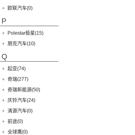
(9)
哪吒L
(8)
讴歌RDX
欧拉
(28)
欧联汽车(0)
(9)
哪吒X
(9)
讴歌CDX
(5)
欧拉5
P
(3)
芭蕾猫
Polestar极星(15)
(8)
好猫
Polestar
(15)
朋克汽车(10)
(5)
好猫GT
Polestar 1
(1)
(0)
朋克猫
朋克汽车
(10)
Q
Precept
(0)
(0)
樱桃猫
(5)
朋克美美
起亚(74)
Polestar 4
(6)
(7)
闪电猫
(1)
朋克啦啦
起亚
(74)
Polestar 2
(6)
奇瑞(277)
(4)
朋克多多
(11)
狮铂拓界
Polestar 3
(2)
奇瑞汽车
(277)
奇瑞新能源(50)
(4)
福瑞迪
(0)
奇瑞TJ-1
奇瑞新能源
(50)
庆铃汽车(24)
(5)
智跑
(16)
瑞虎7
(1)
艾瑞泽5e
庆铃汽车
(24)
清源汽车(0)
(13)
起亚K3
(27)
瑞虎3x
(3)
瑞虎3xe
(24)
TAGA达咖H
清源汽车
(0)
前途(0)
(6)
奕跑
(6)
风云T9
(3)
大蚂蚁
(0)
清源尊者
全球鹰(0)
(4)
嘉华
(7)
艾瑞泽5 GT