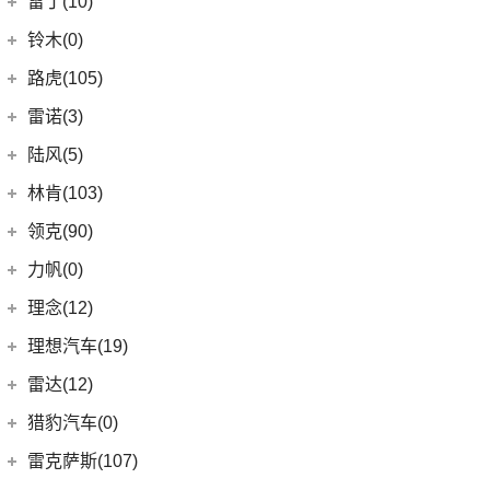
雷丁(10)
(4)
炫界
(6)
岚图梦想家
雷丁
(10)
铃木(0)
(10)
岚图FREE
(2)
雷丁i9
进口铃木
(0)
路虎(105)
(4)
岚图追光
(8)
芒果
(0)
吉姆尼
奇瑞路虎
(28)
雷诺(3)
(0)
英格尼斯
(0)
揽胜极光L P300e
东风雷诺
(3)
陆风(5)
(11)
发现运动版
(3)
雷诺e诺
陆风汽车
(5)
林肯(103)
(15)
揽胜极光L
进口雷诺
(0)
(5)
陆风荣曜
长安林肯
(60)
领克(90)
(2)
发现运动版P300e
Espace
(0)
(18)
冒险家
领克汽车
(90)
力帆(0)
进口路虎
(77)
(0)
达斯特
(12)
航海家
(13)
领克03
重庆力帆
(0)
理念(12)
(1)
卫士P400e
(2)
冒险家PHEV
(12)
领克01
(0)
乐途
理念汽车
(12)
理想汽车(19)
(0)
揽胜极光(进口)
(13)
林肯Z
(6)
领克06 PHEV
(12)
广汽本田VE-1
(2)
揽胜运动版新能源
理想汽车
(19)
雷达(12)
(15)
飞行家
(6)
领克02
(17)
揽胜
(6)
理想L9
雷达汽车
(12)
猎豹汽车(0)
林肯(进口)
(43)
(3)
领克01新能源
(16)
发现
(6)
理想L8
(12)
雷达RD6
猎豹汽车
(0)
MKZ
(11)
雷克萨斯(107)
(6)
领克09
(11)
揽胜星脉
(1)
理想MEGA