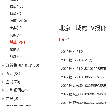
(18)
捷途X90
(8)
(5)
缤瑞COOL
江淮V7
(3)
新海狮
(2)
捷尼赛思纯电G80
(30)
域虎9
(2)
捷途X70S EV
(10)
(64)
博越L
帅铃T6
(21)
海狮王
(17)
捷尼赛思G70
(8)
域虎5
(6)
捷途X70 C-DM
(2)
(3)
博瑞
江淮iEVS4
(4)
金杯F50
(10)
特顺EV
(14)
捷途X70S
(3)
(6)
嘉际
嘉悦X4
(16)
金杯海狮
北京 · 域虎EV报
(40)
宝典
(14)
捷途X70M
(17)
(4)
博越
江淮iC5
绵阳金杯
(10)
(48)
特顺
(8)
山海L9
(13)
(11)
星瑞
嘉悦A5
其他
(2)
金典
(7)
域虎EV
(3)
捷途山海T2
(10)
(5)
豪越
嘉悦X7
(8)
大力神K5
(10)
福顺
(6)
捷途X95
(2)
(4)
缤越ePro
江淮iEVA50
2019款 4x2 LX
华晨鑫源
(54)
(58)
域虎7
(7)
捷途旅行者
(4)
(102)
博越X
帅铃T8
2019款 4x2 LX(M1类)
(12)
新海狮
(12)
捷途X90 PRO
江铃集团新能源(30)
(5)
(2)
帝豪GSe
江淮IEV7S
2022款 4x2 LX JX1032PSEF
(15)
新海狮S
(40)
捷途X70 PLUS
(5)
(66)
远景
悍途
江铃集团新能源
(10)
九龙(34)
(27)
小海狮
2022款 4x2 LX JX6510PA5B
(3)
远景X3
(4)
易至EX5
九龙汽车
(34)
金龙(70)
2022款 斗式JX1032PSEG5BE
(11)
缤越
(6)
易至EV3
(2)
九龙A5S
金龙客车
(70)
吉利银河(24)
(11)
帝豪
2022款 厢式JX5032XGCMS
雷诺 江铃集团
(20)
(9)
九龙A4
(24)
凯锐浩克
吉利银河
(24)
君马(0)
(2)
帝豪L雷神HiP
(20)
羿
(4)
2022款 厢式JX5032XGCMS
艾菲
(24)
凯歌
(7)
银河E8