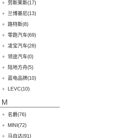
(0)
猎豹Coupe
(5)
航海家(进口)
雷克萨斯
(107)
(14)
领克09 PHEV
劳斯莱斯(17)
(1)
揽胜P400e
(6)
理想L7
(0)
缤歌
MKC
(5)
(8)
(16)
领克06
雷克萨斯RX
劳斯莱斯
(17)
兰博基尼(13)
(20)
卫士
(0)
猎豹CT7
(1)
飞行家PHEV
(0)
(5)
领克ZERO
雷克萨斯LC
(5)
古思特
兰博基尼
(13)
路特斯(8)
(9)
揽胜运动版
(14)
领航员
(4)
(2)
领克02 Hatchback
雷克萨斯UX新能源
(2)
魅影
Huracan
(5)
路特斯
(8)
零跑汽车(69)
(7)
大陆
(6)
(2)
领克03 PHEV
雷克萨斯CT
(6)
库里南
Urus
(3)
ELETRE
(4)
零跑汽车
(69)
凌宝汽车(28)
(9)
(23)
领克05
雷克萨斯NX
(0)
浮影
Aventador
(5)
EMIRA
(2)
(14)
零跑T03
吉麦新能源
(28)
领途汽车(0)
(21)
(2)
领克02 PHEV
雷克萨斯ES
(2)
幻影
Evija
(1)
(6)
零跑S01
(17)
凌宝BOX
(5)
(2)
领克05 PHEV
雷克萨斯LM
陆地方舟(5)
(2)
曜影
Evora
(1)
(26)
零跑C11
(4)
凌宝uni
(3)
(14)
领克07
雷克萨斯LS
陆地方舟
(5)
蓝电品牌(10)
(23)
零跑C01
(7)
凌宝COCO
(15)
雷克萨斯UX
(5)
威途X35
蓝电品牌
(10)
LEVC(10)
(8)
蓝电E5
LEVC
(10)
M
(2)
蓝电E5 PLUS
L380
(4)
名爵(76)
LEVC TX
(6)
上汽集团
(76)
MINI(72)
Cyberster
(4)
MINI
(67)
马自达(91)