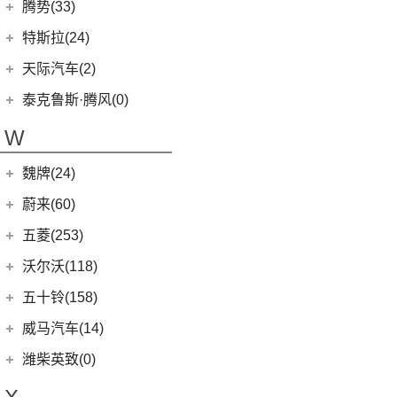
长城汽车
(39)
腾势(33)
G50
(18)
(0)
坦克800
腾势
(33)
T60
(9)
特斯拉(24)
(1)
坦克500新能源
(9)
腾势D9 DM-i
T90 EV
(2)
特斯拉中国
(13)
天际汽车(2)
(4)
坦克400新能源
(10)
腾势N7
V80
(212)
Model Y
(6)
天际汽车
(2)
泰克鲁斯·腾风(0)
(3)
坦克700
(6)
腾势D9 EV
EV90
(21)
Model 3
(7)
(0)
天际ME-S
泰克鲁斯·腾风
(0)
W
(13)
坦克300
(8)
腾势X
MIFA 9
(29)
进口特斯拉
(11)
(2)
天际ME7
GT96 TREV
(0)
(18)
坦克500
EUNIQ 5
(9)
魏牌(24)
Cybertruck
(3)
(0)
天际ME5
EV30
(19)
Roadster
(0)
长城汽车
(24)
蔚来(60)
G90
(27)
Model S
(4)
(3)
玛奇朵DHT
蔚来汽车
(60)
五菱(253)
V90
(122)
Model X
(4)
(7)
摩卡
(6)
蔚来ET5
上汽通用五菱
(230)
沃尔沃(118)
D60
(12)
(4)
拿铁DHT
(12)
蔚来ES6
(14)
荣光S
沃尔沃亚太
(83)
五十铃(158)
(6)
领地
(4)
摩卡新能源
(1)
蔚来ET9
(6)
五菱佳辰
(13)
沃尔沃XC60 E驱混动
江西五十铃
(158)
威马汽车(14)
D90 Pro
(16)
(0)
圆梦
(11)
蔚来EC6
(6)
五菱星光
(8)
沃尔沃S60
(44)
经典瑞迈
G10
(18)
威马汽车
(14)
潍柴英致(0)
(2)
玛奇朵DHT-PHEV
(0)
蔚来EP9
(6)
宏光S3
(8)
沃尔沃S90 E驱混动
D-MAX
(14)
(3)
威马EX6
(4)
拿铁DHT-PHEV
(18)
蔚来ES8