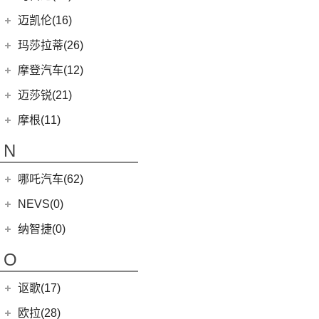
(3)
MG5天蝎座
MINI 3-DOOR
(25)
长安马自达
(77)
迈凯伦(16)
MG MULAN
(7)
MINI 5-DOOR
(10)
(20)
马自达3 昂克赛拉
迈凯伦
(16)
玛莎拉蒂(26)
MG ONE
(11)
MINI CLUBMAN
(11)
(0)
马自达EZ-6
(0)
塞纳
玛莎拉蒂
(26)
摩登汽车(12)
(2)
名爵5
MINI COUNTRYMAN
(15)
(11)
马自达CX-50行也
(1)
迈凯伦540C
Ghibli
(5)
摩登汽车
(12)
迈莎锐(21)
(5)
名爵6新能源
MINI CABRIO
(6)
(23)
马自达CX-5
(2)
迈凯伦570S
(5)
总裁
Modern in
(12)
迈莎锐
(21)
(3)
MG领航新能源
摩根(11)
MINI JCW
(5)
(4)
马自达CX-8
(1)
迈凯伦765LT
MC20
(5)
MG7
(6)
(1)
迈莎锐Urus
摩根
(11)
MINI JCW
(2)
N
(19)
马自达CX-30
(3)
迈凯伦GT
Levante
(6)
(7)
(1)
名爵6
迈莎锐Cayenne
3-Wheeler
(2)
MINI JCW CLUBMAN
(1)
一汽马自达
(14)
(2)
迈凯伦600LT
Grecale
(5)
哪吒汽车(62)
(3)
(15)
名爵eHS
迈莎锐MV600
(1)
摩根4-4
MINI JCW COUNTRYMAN
(2)
(8)
马自达CX-4
(2)
迈凯伦720S
合众新能源
(62)
NEVS(0)
(4)
(3)
名爵ZS
迈莎锐G级
(2)
摩根Aero
(6)
阿特兹
Artura
(4)
(9)
哪吒S
(4)
(1)
名爵EZS
迈莎锐揽胜
国能汽车
(0)
纳智捷(0)
(2)
摩根Roadster
(1)
迈凯伦570GT
(4)
哪吒AYA
(10)
名爵HS
NEVS 9-3
(0)
(1)
摩根Plus 8
O
(22)
哪吒U
(7)
MG领航
NEVS 9-3X
(0)
(1)
摩根Aero 8
讴歌(17)
(9)
哪吒V
(2)
摩根Plus 4
(0)
哪吒GT
广汽讴歌
(17)
欧拉(28)