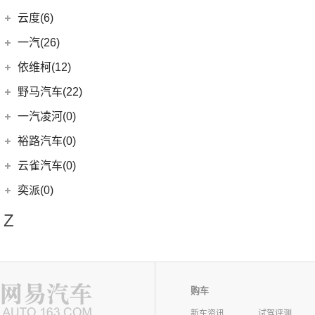
(2)
星云
(8)
创酷
(1)
仰望U9
(5)
领动
(2)
QX50
(11)
新海狮EV
江铃汽车
(8)
云度(6)
(6)
宏光V
(11)
探界者
(1)
仰望U7
(10)
现代ix35
Q50L
(11)
(8)
驭胜S350
云度
(6)
一汽(26)
(26)
宏光MINIEV
(6)
创界
(4)
现代ix25
QX60
(12)
(4)
云度π3
(12)
一汽吉林
(6)
五菱之光
依维柯(12)
(14)
迈锐宝XL
(3)
名图 纯电动
进口英菲尼迪
(4)
(1)
云度V01L
(7)
五菱星辰
(4)
森雅R8
南京依维柯
(12)
野马汽车(22)
(4)
探界者Plus
(3)
菲斯塔 纯电动
QX55
(4)
(1)
云度π1
(5)
五菱星光S
(2)
森雅鸿雁
(12)
Daily欧胜
野马汽车
(22)
一汽凌河(0)
(15)
伊兰特
(0)
云度π7
(6)
五菱NanoEV
一汽红塔
(20)
(5)
斯派卡
(11)
索纳塔
裕路汽车(0)
(2)
五菱征途
(20)
蓝舰T340
(1)
野马EC60
(4)
悦动
云雀汽车(0)
五菱工业
(23)
(14)
博骏
(3)
菲斯塔
奕派(0)
(23)
五菱EV50
(2)
斯派卡EV
进口现代
(6)
Z
(6)
帕里斯帝
中华(0)
众泰(0)
购车
众泰汽车
(0)
中兴(164)
新车资讯
试驾评测