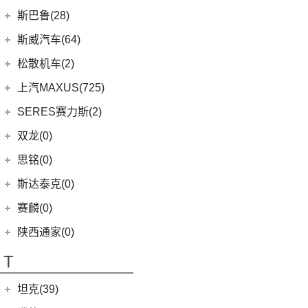
瑞虎5x
(4)
劲炫
江汽集团
(87)
(0)
机甲龙
上汽斯柯达
(69)
斯巴鲁(28)
(15)
奇骏
(14)
荣威i5
(7)
风云A8
(2)
祺智EV
(3)
思皓X4
(7)
柯米克
(14)
ARIYA艾睿雅
斯巴鲁
(28)
斯威汽车(64)
(5)
荣威RX5 MAX
(1)
阿图柯
(5)
思皓E40X
(6)
柯珞克
(2)
新蓝鸟
(11)
森林人
(3)
荣威RX3
华晨鑫源
(64)
松散机车(2)
(4)
思皓X7
(9)
速派
郑州日产
(51)
(3)
力狮
(3)
荣威ei6
(12)
斯威G01
松散机车
(2)
上汽MAXUS(725)
(5)
思皓E50A
(17)
明锐
(38)
纳瓦拉
(4)
斯巴鲁BRZ
(5)
荣威iMAX8 EV
(5)
斯威X3
(1)
SS SUMMER 夏天
上汽大通
(725)
SERES赛力斯(2)
(3)
爱跑
(5)
柯米克GT
(5)
锐骐7虎啸
(4)
斯巴鲁XV
(3)
荣威ei6 MAX
(11)
斯威X7
(1)
SS DOLPHIN 海豚
G20
(23)
(9)
思皓A5
金康赛力斯
(2)
双龙(0)
(8)
柯迪亚克GT
(6)
途达
(6)
傲虎
(4)
荣威i6 MAX
(4)
钢铁侠
EUNIQ 6
(8)
(10)
思皓QX
(2)
赛力斯SF5
(4)
昕锐
思铭(0)
(2)
奇骏·荣耀
(5)
荣威RX5新能源
(2)
斯威X2
EUNIQ 7
(2)
(7)
思皓曜
SF7
(0)
(4)
昕动
进口日产
(4)
斯达泰克(0)
(29)
斯威G05
FCV80
(1)
(8)
思皓E10X
(9)
柯迪亚克
(0)
日产Ariya
(1)
斯威G01 EV
赛麟(0)
T90
(37)
(33)
思皓X8
(4)
途乐
陕西通家(0)
T70 EV
(1)
T70
(120)
T
EV80
(11)
坦克(39)
EG10
(2)