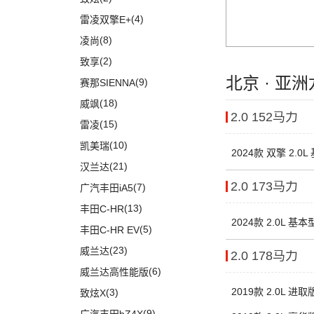
(20)
途昂X
(1)
小康C35
(4)
雷凌双擎E+
(2)
途观L PHEV
(2)
小康K05S
(8)
凌尚
(21)
朗逸
(2)
致享
(30)
帕萨特
北京 · 亚
(9)
赛那SIENNA
(9)
途观L
(18)
威飒
2.0 152马力
(11)
途安L
(15)
雷凌
ID.6 X
(10)
(10)
凯美瑞
2024款 双擎 2.0
(9)
凌渡
(21)
汉兰达
(17)
途岳
2.0 173马力
(7)
广汽丰田iA5
(22)
途昂
(13)
丰田C-HR
ID.4 X
(14)
2024款 2.0L 基本
(5)
丰田C-HR EV
(4)
新桑塔纳
(23)
威兰达
2.0 178马力
(4)
帕萨特PHEV
(6)
威兰达高性能版
ID.3
(7)
2019款 2.0L 进取
(3)
致炫X
(12)
途铠
(9)