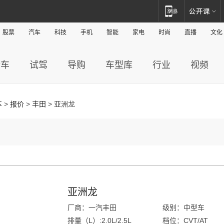
股票
汽车
科技
手机
智能
家电
时尚
直播
文化
新车
试驾
导购
车型库
行业
视频
车
>
报价
>
丰田
> 亚洲龙
亚洲龙
厂商：一汽丰田
级别：中型车
排量（L）:2.0L/2.5L
档位：CVT/AT