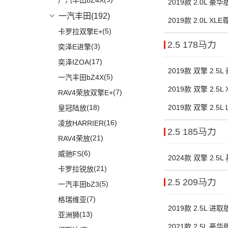
广汽丰田bZ4X
2019款 2.0L 豪华
(5)
途观X
一汽丰田
(192)
2019款 2.0L XL
(10)
威然
(5)
卡罗拉双擎E+
(3)
辉昂
2.5 178马力
(3)
奕泽E进擎
POLO
(15)
(17)
奕泽IZOA
2019款 双擎 2.5
进口大众
(15)
(5)
一汽丰田bZ4X
(2)
途锐eHybrid
2019款 双擎 2.5L
(7)
RAV4荣放双擎E+
(10)
途锐
(18)
2019款 双擎 2.5L 
皇冠陆放
(3)
蔚揽
(16)
凌放HARRIER
2.5 185马力
大众R
(1)
(21)
RAV4荣放
(1)
高尔夫R
(6)
威驰FS
2024款 双擎 2.5
安徽大众
(1)
(21)
卡罗拉锐放
(1)
大众ID.UNYX 与众
2.5 209马力
(5)
一汽丰田bZ3
(7)
格瑞维亚
2019款 2.5L 进取
(13)
亚洲狮
2021款 2.5L 豪华