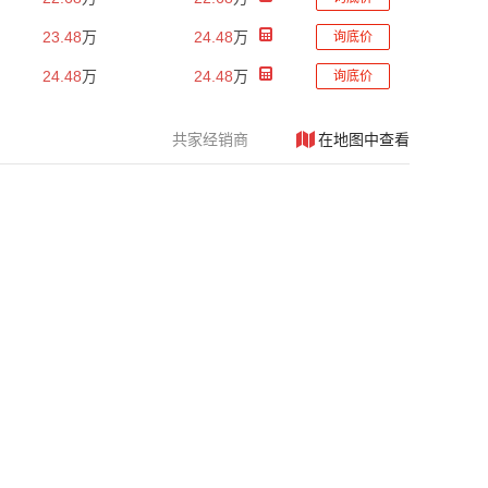
23.48
万
24.48
万
询底价
24.48
万
24.48
万
询底价
共
家经销商
在地图中查看