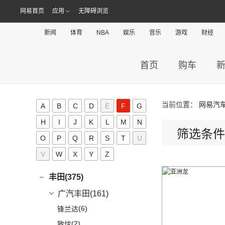
(5)
风神L7
(9)
风行SX6
(9)
(5)
高尔夫·嘉旅
风光330
(6)
小康D71 PLUS
东风富康
(11)
网易首页
应用
无障碍浏览
东风纳米(21)
(41)
御风
(9)
启辰大V
(25)
奕炫MAX
(1)
风行T1EV
(22)
(11)
迈腾
风光S560
(2)
小康EC36
(1)
富康ES500
(30)
御风P16
东风汽车
(21)
(4)
东风日产启辰-T60EV
大运汽车(98)
(3)
风神AX7
新闻
体育
NBA
娱乐
音乐
游戏
财经
(12)
风行雷霆
(21)
(4)
速腾
风光370
(2)
小康K01
(4)
富康ES600
(1)
俊风E11K
(7)
(6)
纳米BOX
东风日产启辰-启辰星
大运汽车
(98)
(14)
奕炫
电动屋(8)
(13)
风行S50 EV
(14)
(7)
揽巡
风光ix5
(4)
小康D52
(6)
e爱丽舍
(1)
俊风ER30
(8)
(5)
东风日产启辰-T60
东风EX1
(51)
(19)
风神E70
远志M1
重庆小电天体
(8)
(2)
菱智M3
首页
购车
电咖(0)
(12)
(2)
宝来·纯电
风光580
(8)
小康D72 PLUS
(6)
纳米01
(12)
(31)
皓瀚
大运皮卡
(5)
(8)
星海V9
YOUNG光小新
ID.6 CROZZ
(17)
(4)
风光E1
道奇(0)
(4)
小康C32
SKY EV01
(6)
(16)
悦虎
(27)
风行T5
(10)
(6)
T-ROC探歌
风光ix7
(1)
小康C52
东风风度(7)
当前位置：
网易汽
A
B
C
D
E
F
G
(29)
菱智M5
(6)
(3)
高尔夫GTI
风光E3
(2)
小康C56
郑州日产
(7)
大乘汽车(0)
H
I
J
K
L
M
N
(20)
风行T5 EVO
(16)
(10)
大众CC
风光MINI EV
(4)
小康D51
筛选条件
(7)
帕拉丁
东风奕派(5)
O
P
Q
R
S
T
U
(8)
风行游艇
ID.4 CROZZ
(19)
(17)
风光380
(1)
小康K02
东风乘用车
(5)
F
V
W
X
(16)
Y
Z
风行M7
(2)
迈腾GTE
(4)
小康C31
eπ 007
(5)
(3)
菱智V3
(4)
探岳X
(2)
小康C37
丰田(375)
(25)
菱智PLUS
(11)
探岳
(3)
小康K07S
广汽丰田
(161)
(10)
风行S60 EV
(6)
大众CC猎装车
(1)
小康C51
(6)
锋兰达
(0)
风行M7新能源
上汽大众
(225)
(2)
小康C36
(2)
致炫