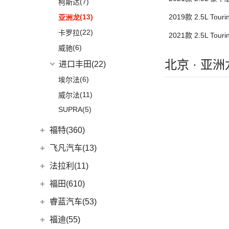
(7)
柯斯达
(13)
2019款 2.5L Tou
亚洲龙
(22)
卡罗拉
2021款 2.5L Tou
(6)
威驰
北京 · 亚
进口丰田
(22)
(6)
埃尔法
(11)
威尔法
SUPRA
(5)
福特(360)
长安福特
(86)
飞凡汽车(13)
(5)
福特电马
上汽集团
(13)
法拉利(11)
(1)
锐际新能源
(3)
飞凡ER6
法拉利
(11)
福田(610)
(8)
锐界L
(3)
飞凡MARVEL R
(2)
法拉利F8
福田汽车
(610)
睿蓝汽车(53)
(24)
蒙迪欧
(7)
飞凡R7
(2)
法拉利812
(45)
福田G5
睿蓝汽车
(53)
福迪(55)
(12)
锐际
Roma
(2)