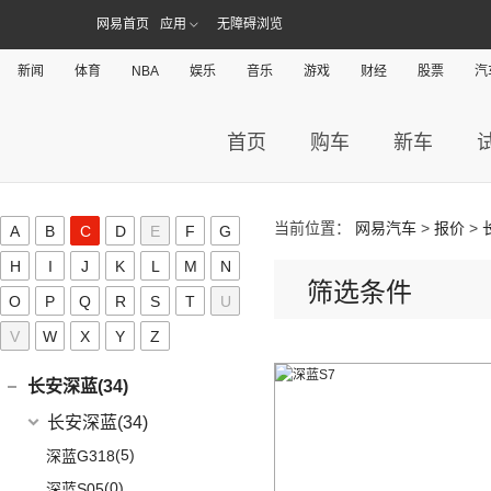
Audi Sport
(58)
(6)
奔驰GLS
(9)
宝马8系
KiWi EV
(8)
(17)
勇士皮卡
(3)
(5)
海狮05 EV
北汽瑞翔X3
(7)
(2)
世纪
北汽昌河A6
网易首页
应用
无障碍浏览
北汽威旺(0)
(9)
本田HR-V
(3)
北京X7 PHEV
(8)
奥迪RS4
(8)
奔驰G级
(2)
宝马2系Gran Tourer
(5)
(2)
宝骏E200
战旗
(14)
海豚
(12)
(3)
君越
北汽昌河M50S
LIFE
(8)
(15)
北京X7
北汽道达(0)
(3)
奥迪S6
(4)
奔驰C级(进口)
(6)
宝马6系GT
新闻
体育
NBA
娱乐
音乐
游戏
财经
股票
汽
(11)
(4)
宝骏享境
元宝
(5)
宋MAX DM-i
(3)
(2)
凯越
北汽EC100
(4)
本田e:NS1
(5)
北京X5
(3)
奥迪SQ5
(4)
奔驰GLE新能源
北京清行(0)
(9)
宝马iX
(9)
(21)
宝骏510
勇士
(19)
汉DM-i
(8)
(2)
英朗
昌河北斗星X5
(4)
东风本田M-NV
(14)
北京EU5
(9)
奥迪S5
(12)
奔驰CLA级
(8)
宝马Z4
(18)
宝骏RM-5
首页
购车
新车
比速汽车(0)
(19)
秦PLUS EV
(2)
北汽EV5
(16)
英仕派
(8)
北京U5
(1)
奥迪RS e-tron GT
(2)
奔驰C级旅行版
(23)
宝马4系
(3)
元UP
博郡汽车(0)
(6)
北汽EV2
(13)
本田UR-V
(10)
北京U5 PLUS
(2)
奥迪RS6
(11)
奔驰CLS级
(6)
宝马X6
(11)
秦PLUS DM-i
(2)
昌河北斗星
拜腾(0)
(11)
本田XR-V
(4)
北京EX5
当前位置：
网易汽车
>
报价
>
(2)
A
B
奥迪RS7
C
(6)
D
E
F
G
奔驰B级
(3)
宝马X5(进口)
(5)
秦L
拜腾汽车
(0)
(23)
思域
C
(13)
魔方
(16)
奥迪RS5
(3)
奔驰GLC(进口)
H
I
J
K
L
M
N
(22)
宝马7系
(2)
海狮07DM-i
筛选条件
M-Byte Concept
(0)
(10)
本田CR-V
(1)
奥迪R8
(6)
奔驰A级(进口)
(5)
O
P
宝马X4
Q
R
S
T
U
长城(194)
(3)
比亚迪D1
K-Byte Concept
(0)
(8)
享域
(1)
奥迪RS Q8
(11)
奔驰E级(进口)
宝马M
(32)
V
W
X
Y
Z
(6)
秦Pro DM
长城汽车
(194)
长安(190)
(9)
艾力绅
(5)
奥迪S4
(13)
奔驰S级
(9)
宝马M4
(9)
比亚迪e2
(98)
炮
长安汽车
(190)
长安深蓝(34)
(4)
奥迪S7
梅赛德斯-AMG
(74)
(4)
宝马M3
(8)
秦Pro EV
(8)
风骏7
(10)
长安CS75
长安深蓝
(34)
(3)
奥迪S8
(6)
奔驰GLC AMG
(10)
宝马M8
(5)
海豹06 DM-i
(8)
风骏7 EV
(8)
长安UNI-V
(5)
深蓝G318
(3)
奔驰GLA AMG
(1)
宝马M5
(0)
海豹06GT
(41)
金刚炮
(9)
逸动
(0)
深蓝S05