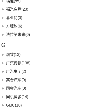
睿蓝汽车
(53)
福迪(55)
(9)
赛那SIENNA
(12)
锐际
Roma
(2)
(9)
途观L
(27)
拓陆者驭途8
(5)
睿蓝9
福迪汽车
(55)
(18)
威飒
福汽启腾(23)
(7)
锐界
SF90
(2)
(11)
途安L
(45)
福田G5
(8)
枫叶80v
(15)
(19)
雷凌
揽福
福汽新龙马
(23)
(13)
探险者
菲亚特(0)
Portofino
(1)
ID.6 X
(10)
(11)
征服者3
(6)
枫叶30x
(12)
(7)
广汽丰田iA5
雄狮F16
(3)
(8)
福克斯两厢
启腾M70EV
方程豹(6)
(2)
法拉利488
(9)
凌渡
(14)
征服者5
(15)
枫叶60s
(21)
(24)
汉兰达
雄狮F22
(4)
(3)
福睿斯
启腾EX80
方程豹
(6)
法拉第未来(0)
ID.4 X
(14)
(3)
伽途ix5
(11)
睿蓝7
(10)
凯美瑞
(10)
(5)
福特EVOS
启腾M70
(6)
豹5
(17)
法拉第未来
(0)
途岳
(2)
萨普
G
(6)
睿蓝X3 PRO
(13)
丰田C-HR
(2)
(4)
福克斯三厢
启腾EX7
(22)
FF91
(0)
途昂
(128)
大将军G9
(2)
枫叶80v PRO
(5)
丰田C-HR EV
江铃福特
(267)
观致(13)
(4)
新桑塔纳
(27)
风景G9
(23)
威兰达
(79)
新全顺
观致汽车
(13)
广汽传祺(138)
(4)
帕萨特PHEV
(65)
风景G7
(6)
威兰达高性能版
(3)
领界EV
(1)
观致3
广汽乘用车
(138)
(3)
广汽集团(2)
辉昂
(3)
伽途ix7
(9)
广汽丰田bZ4X
(11)
撼路者
(6)
观致7
(8)
ID.3
(7)
传祺E8
(16)
拓陆者胜途5
广汽本田
(2)
高合汽车(9)
(3)
致炫X
(9)
途睿欧
(6)
观致5
(4)
影豹
(5)
途观X
(39)
拓陆者驭途9
(2)
绎乐
华人运通
(9)
国金汽车(0)
一汽丰田
(192)
(7)
福特烈马
(4)
传祺GS4
(12)
途铠
(8)
拓陆者胜途7
(5)
高合HiPhi X
(5)
卡罗拉双擎E+
国机智骏(14)
(7)
领界S
(8)
影酷
(10)
威然
(4)
高合HiPhi Z
(3)
奕泽E进擎
(114)
国机智骏
(14)
新世代全顺
GMC(10)
(15)
POLO
(15)
传祺M6