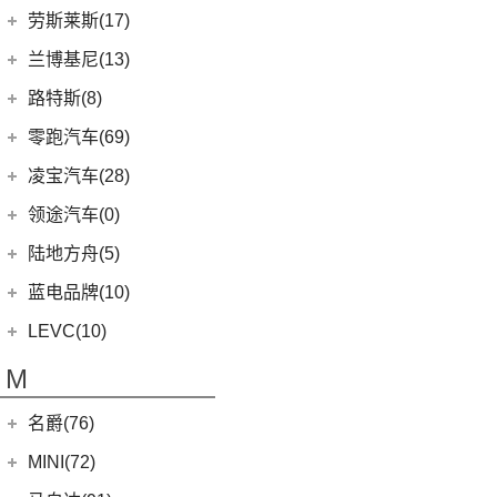
(1)
理想MEGA
(0)
猎豹Coupe
(5)
航海家(进口)
雷克萨斯
(107)
(14)
领克09 PHEV
劳斯莱斯(17)
(1)
揽胜P400e
(6)
理想L7
(0)
缤歌
MKC
(5)
(0)
(16)
领克ZERO
雷克萨斯RX
劳斯莱斯
(17)
兰博基尼(13)
(20)
卫士
(0)
猎豹CT7
(1)
飞行家PHEV
(8)
(5)
领克06
雷克萨斯LC
(5)
古思特
兰博基尼
(13)
路特斯(8)
(9)
揽胜运动版
(14)
领航员
(4)
(2)
领克02 Hatchback
雷克萨斯UX新能源
(2)
魅影
Huracan
(5)
路特斯
(8)
零跑汽车(69)
(7)
大陆
(6)
(2)
领克03 PHEV
雷克萨斯CT
(6)
库里南
Urus
(3)
ELETRE
(4)
零跑汽车
(69)
凌宝汽车(28)
(9)
(23)
领克05
雷克萨斯NX
(0)
浮影
Aventador
(5)
EMIRA
(2)
(14)
零跑T03
吉麦新能源
(28)
领途汽车(0)
(21)
(2)
领克02 PHEV
雷克萨斯ES
(2)
幻影
Evija
(1)
(6)
零跑S01
(17)
凌宝BOX
(3)
(5)
领克07
雷克萨斯LM
陆地方舟(5)
(2)
曜影
Evora
(1)
(26)
零跑C11
(4)
凌宝uni
(14)
(2)
领克05 PHEV
雷克萨斯LS
陆地方舟
(5)
蓝电品牌(10)
(23)
零跑C01
(7)
凌宝COCO
(15)
雷克萨斯UX
(5)
威途X35
蓝电品牌
(10)
LEVC(10)
(8)
蓝电E5
LEVC
(10)
M
(2)
蓝电E5 PLUS
L380
(4)
名爵(76)
LEVC TX
(6)
上汽集团
(76)
MINI(72)
Cyberster
(4)