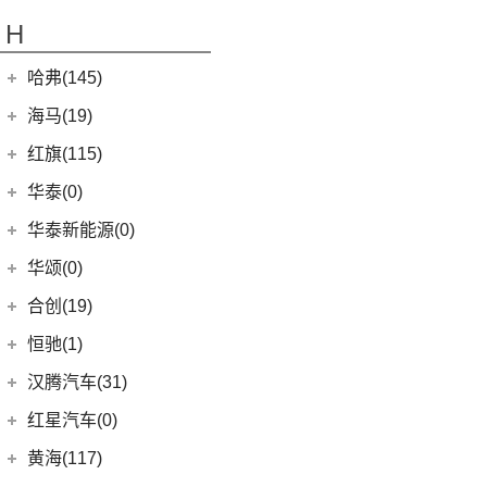
(17)
奕泽IZOA
(15)
GX5
(6)
领睿
GMC
(10)
H
(4)
传祺ES9
进口大众
(15)
(5)
一汽丰田bZ4X
(22)
GC1
(3)
领裕
YUKON
(3)
(17)
传祺GS8
(2)
途锐eHybrid
(7)
哈弗(145)
RAV4荣放双擎E+
GC2
(5)
进口福特
(7)
SAVANA
(2)
(9)
传祺E9
(10)
途锐
(18)
皇冠陆放
长城汽车
(145)
海马(19)
Mustang
(3)
SIERRA
(5)
(5)
传祺GA4 PLUS
(3)
蔚揽
(16)
凌放HARRIER
(5)
哈弗H2
(4)
福特F-150
一汽海马
(7)
红旗(115)
(4)
传祺GA8
大众R
(1)
(21)
RAV4荣放
(8)
哈弗F7
(7)
海马7X
一汽红旗
(115)
华泰(0)
(29)
传祺M8
(1)
高尔夫R
(21)
卡罗拉锐放
(13)
哈弗M6
海马汽车
(10)
(11)
红旗HQ9
(13)
传祺GS4 PLUS
华泰新能源(0)
安徽大众
(1)
(6)
威驰FS
(15)
哈弗神兽
(8)
海马8S
(2)
红旗E-HS3
(1)
传祺M6 MAX
(1)
大众ID.UNYX 与众
华颂(0)
(7)
格瑞维亚
(4)
哈弗二代大狗
(2)
海马6P
(17)
红旗H9
(6)
传祺GA6
(5)
合创(19)
一汽丰田bZ3
(5)
哈弗H5
海马新能源
(2)
(5)
红旗H6
(9)
传祺GS3
(13)
亚洲狮
合创汽车
(19)
(6)
哈弗初恋
恒驰(1)
(2)
爱尚EV
(12)
红旗E-HS9
(2)
传祺GS4 COUPE
(7)
柯斯达
(17)
(7)
哈弗H6 Coupe
合创Z03
恒大新能源
(1)
汉腾汽车(31)
(5)
红旗EH7
(13)
亚洲龙
(0)
(3)
枭龙MAX
合创V09
(0)
恒驰9
汉腾汽车
(31)
(2)
红旗L5
红星汽车(0)
(22)
卡罗拉
(6)
(2)
哈弗F7x
合创007
(0)
恒驰2
(10)
(14)
红旗H5
汉腾V7
黄海(117)
(6)
威驰
(7)
哈弗F5
(0)
恒驰3
(0)
(13)
红旗E-QM5
汉腾X8