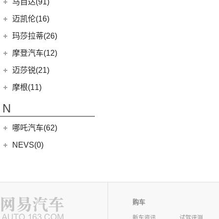
MINI
(67)
马自达(91)
(3)
MG5天蝎座
MINI 5-DOOR
(10)
长安马自达
(77)
迈凯伦(16)
MG MULAN
(7)
MINI 3-DOOR
(25)
(20)
马自达3 昂克赛拉
迈凯伦
(16)
玛莎拉蒂(26)
MG ONE
(11)
MINI CLUBMAN
(11)
(0)
马自达EZ-6
(0)
塞纳
玛莎拉蒂
(26)
摩登汽车(12)
(2)
名爵5
MINI COUNTRYMAN
(15)
(11)
马自达CX-50行也
(2)
迈凯伦570S
Ghibli
(5)
摩登汽车
(12)
迈莎锐(21)
(5)
名爵6新能源
MINI CABRIO
(6)
(23)
马自达CX-5
(1)
迈凯伦540C
(5)
总裁
Modern in
(12)
迈莎锐
(21)
(3)
MG领航新能源
摩根(11)
MINI JCW
(5)
(4)
马自达CX-8
(1)
迈凯伦765LT
MC20
(5)
(7)
(1)
名爵6
迈莎锐Urus
摩根
(11)
MINI JCW
(2)
N
(19)
马自达CX-30
(2)
迈凯伦600LT
Levante
(6)
MG7
(6)
(1)
迈莎锐Cayenne
3-Wheeler
(2)
MINI JCW CLUBMAN
(1)
一汽马自达
(14)
(3)
迈凯伦GT
Grecale
(5)
哪吒汽车(62)
(3)
(15)
名爵eHS
迈莎锐MV600
(1)
摩根4-4
MINI JCW COUNTRYMAN
(2)
(8)
马自达CX-4
(2)
迈凯伦720S
合众新能源
(62)
NEVS(0)
(4)
(3)
名爵ZS
迈莎锐G级
(2)
摩根Aero
(6)
阿特兹
Artura
(4)
(9)
哪吒S
(4)
(1)
名爵EZS
迈莎锐揽胜
国能汽车
(0)
纳智捷(0)
(1)
摩根Plus 8
(1)
迈凯伦570GT
(4)
哪吒AYA
(10)
名爵HS
NEVS 9-3
(0)
(2)
摩根Roadster
O
(22)
哪吒U
(7)
MG领航
NEVS 9-3X
(0)
(1)
摩根Aero 8
讴歌(17)
(9)
购车
哪吒V
(2)
摩根Plus 4
(9)
哪吒L
广汽讴歌
(17)
新车资讯
试驾评测