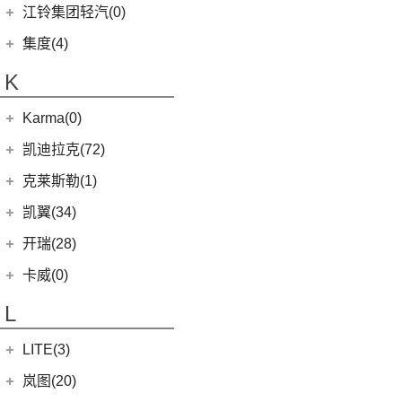
(24)
凯歌
(7)
(16)
金杯海狮
银河E8
江铃集团轻汽(0)
(40)
宝典
(14)
捷途X70M
(10)
(5)
(7)
豪越
嘉悦X7
九龙A6
(2)
凯特
(6)
银河E5
绵阳金杯
(10)
(48)
特顺
集度(4)
(6)
捷途X95
(17)
(12)
(4)
博越
江淮iC5
九龙A5
(20)
金威
(6)
银河L6
(2)
金典
(58)
域虎7
集度汽车
(4)
(8)
山海L9
K
(2)
(4)
缤越ePro
江淮iEVA50
(5)
银河L7
(8)
大力神K5
(7)
域虎EV
ROBO-01
(4)
(3)
捷途山海T2
(4)
(11)
博越X
嘉悦A5
华晨鑫源
(54)
Karma(0)
(10)
福顺
(7)
(0)
捷途旅行者
集度SIMUCar
(13)
(2)
星瑞
江淮IEV7S
(12)
新海狮
Karma
(0)
凯迪拉克(72)
(12)
捷途X90 PRO
(5)
(102)
远景
帅铃T8
(15)
新海狮S
Revero GT
(0)
上汽通用凯迪拉克
(72)
克莱斯勒(1)
(40)
捷途X70 PLUS
(66)
(5)
帝豪GSe
悍途
(27)
小海狮
(11)
凯迪拉克XT6
进口克莱斯勒
(1)
凯翼(34)
(3)
远景X3
(9)
凯迪拉克XT4
(1)
大捷龙PHEV
(11)
缤越
凯翼
(34)
开瑞(28)
(15)
凯迪拉克XT5
(13)
星越L
(4)
凯翼V7
开瑞汽车
(28)
卡威(0)
(13)
凯迪拉克CT5
(6)
博越PRO
(3)
凯翼E5 EV
(11)
江豚
L
(5)
LYRIQ锐歌
(11)
帝豪
(3)
凯翼X5
(0)
开瑞K50EV
(4)
凯迪拉克GT4
(2)
帝豪L雷神HiP
LITE(3)
(4)
凯翼X3
(2)
开瑞K60
(8)
凯迪拉克CT6
(7)
炫界Pro EV
北汽新能源
(3)
岚图(20)
(4)
优优EV
(7)
凯迪拉克CT4