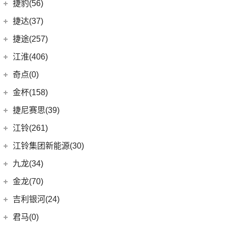
几何E
极氪汽车
(27)
捷豹(56)
(8)
自由光
(4)
星越S
(11)
几何G6
ZEEKR 001
(4)
奇瑞捷豹
(34)
捷达(37)
(1)
大指挥官PHEV
(6)
星越
(4)
几何M6
(3)
极氪X
(9)
捷豹E-PACE
一汽-大众
(37)
捷途(257)
进口Jeep
(19)
(7)
帝豪EV
(16)
几何A
ZEEKR 009
(11)
(14)
捷豹XFL
(11)
捷达VA3
奇瑞汽车
(257)
江淮(406)
(5)
牧马人4xe
(2)
博瑞ePro
(15)
几何C
(9)
极氪007
(11)
捷豹XEL
(7)
捷达VS5
(20)
捷途X70 PRO
(6)
大切诺基(进口)
江淮汽车
(406)
(5)
帝豪EV Pro
奇点(0)
进口捷豹
(22)
(19)
捷达VS7
(31)
捷途X70
(7)
牧马人
(3)
(10)
帝豪S
瑞风S4
奇点汽车
(0)
金杯(158)
(3)
捷豹I-PACE
(15)
捷途大圣
(1)
角斗士
(98)
(9)
星越L 雷神Hi·P
星锐
(0)
奇点iC3
华晨雷诺
(94)
捷尼赛思(39)
(11)
捷豹F-PACE
(5)
捷途大圣i-DM
(1)
(4)
星越ePro
瑞风M5
(0)
奇点iS6
(8)
金杯快运
捷尼赛思
(39)
江铃(261)
(8)
捷豹F-TYPE
(53)
捷途X90 PLUS
(5)
(4)
远景X6
江淮iEV7L
(11)
大海狮
(12)
捷尼赛思GV80
江铃汽车
(261)
江铃集团新能源(30)
(3)
捷途X70 Coupe
(6)
(6)
豪越L
瑞风S7
(0)
领坤EV
(4)
捷尼赛思G80
(34)
大道
江铃集团新能源
(10)
(0)
捷途自由者
九龙(34)
(64)
(5)
吉利ICON
帅铃T6
(31)
阁瑞斯
(4)
捷尼赛思GV60
(16)
域虎3
(18)
(4)
捷途X90
易至EX5
九龙汽车
(34)
(12)
(5)
缤瑞COOL
江淮iEV6E
金龙(70)
(3)
新海狮
(2)
捷尼赛思纯电G80
(8)
域虎5
(6)
(6)
捷途X70 C-DM
易至EV3
(10)
(8)
(2)
博越L
江淮V7
九龙A5S
金龙客车
(70)
吉利银河(24)
(21)
海狮王
(17)
捷尼赛思G70
(30)
域虎9
(2)
捷途X70S EV
雷诺 江铃集团
(20)
(2)
(9)
(3)
博瑞
江淮iEVS4
九龙A4
(24)
凯锐浩克
吉利银河
(24)
(4)
金杯F50
君马(0)
(10)
特顺EV
(14)
捷途X70S
(20)
羿
(3)
(4)
(6)
嘉际
嘉悦X4
艾菲