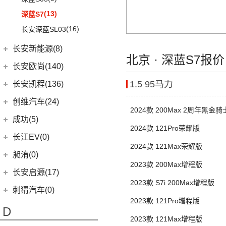
(5)
奔驰GLE AMG
(2)
宝马X3M
(10)
唐EV
(13)
山海炮
(6)
长安CS95
(13)
深蓝S7
(1)
奔驰GLS AMG
(2)
宝马X5M
(17)
汉EV
(4)
炮EV
(16)
长安UNI-K
(16)
长安深蓝SL03
(3)
奔驰GLB AMG
(2)
宝马X6M
(15)
海豹
(22)
风骏5
(3)
锐程CC
(3)
长安新能源(8)
奔驰S级AMG
(2)
宝马X4M
(16)
宋PLUS DM-i
(10)
UNI-K 智电iDD
北京 · 深蓝S7报
(12)
奔驰AMG GT
长安新能源
(8)
长安欧尚(140)
(11)
驱逐舰05
(6)
悦翔
(9)
奔驰CLA AMG
(8)
逸动EV
长安欧尚
(140)
(2)
比亚迪e9
1.5 95马力
长安凯程(136)
(20)
长安CS75 PLUS
(6)
奔驰E级AMG
(13)
(3)
唐新能源
长安欧尚Z6智电iDD
长安凯程
(136)
创维汽车(24)
(12)
长安CS85 COUPE
(7)
奔驰A级AMG(进口)
2024款 200Max 2周年黑金
(2)
(4)
比亚迪e3
长安欧尚A600 EV
(4)
凯程F300
(24)
长安览拓者
创维汽车
(24)
成功(5)
(5)
奔驰G AMG
(6)
(13)
2024款 121Pro荣耀版
元Pro
长安欧尚Z6
(5)
睿行M90
(10)
长安CS55 PLUS
(24)
创维汽车EV6
航天成功
(5)
长江EV(0)
(14)
奔驰C级AMG
(0)
欧尚E01
(3)
睿行S50
2024款 121Max荣耀版
(9)
长安Lumin
(1)
成功BEV6
昶洧(0)
梅赛德斯-EQ
(7)
(7)
欧尚X5 PLUS
(8)
神骐F30
(15)
长安UNI-T
2023款 200Max增程版
(4)
成功V2
(7)
奔驰EQS
昶洧
(0)
长安启源(17)
(1)
长安欧尚科尚EV
(18)
神骐PLUS
(5)
锐程PLUS
2023款 S7i 200Max增程版
(0)
奔驰EQC(进口)
(0)
昶洧TP-488c
长安启源
(17)
(4)
长安欧尚科赛5
刺猬汽车(0)
(18)
睿行M60
(3)
逸动DT
2023款 121Pro增程版
梅赛德斯-迈巴赫
(20)
(7)
(4)
长安欧尚X70A
长安启源E07
(9)
睿行EM80
(3)
逸达
D
(0)
迈巴赫G级
(10)
(3)
2023款 121Max增程版
长安欧尚A800
长安启源A07
(18)
睿行M80
(8)
长安F70蓝鲸版