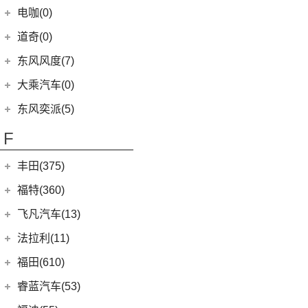
(6)
e爱丽舍
(1)
俊风ER30
(7)
(6)
纳米BOX
东风日产启辰-启辰星
(51)
(19)
风神E70
远志M1
重庆小电天体
(8)
(5)
星海V9
电咖(0)
(12)
(3)
高尔夫GTI
风光580
(8)
小康D72 PLUS
(6)
纳米01
(12)
(31)
皓瀚
大运皮卡
(2)
(8)
菱智M3
YOUNG光小新
(10)
(2)
宝来·纯电
风光ix7
道奇(0)
(4)
小康C32
SKY EV01
(6)
(16)
悦虎
(27)
风行T5
ID.6 CROZZ
(17)
(4)
风光E1
(1)
小康C52
东风风度(7)
(29)
菱智M5
(6)
(10)
T-ROC探歌
风光MINI EV
(2)
小康C56
郑州日产
(7)
大乘汽车(0)
(20)
风行T5 EVO
(16)
(17)
大众CC
风光380
(4)
小康D51
(7)
帕拉丁
东风奕派(5)
(8)
风行游艇
ID.4 CROZZ
(19)
(6)
风光E3
(1)
小康K02
东风乘用车
(5)
F
(16)
风行M7
(2)
迈腾GTE
(4)
小康C31
eπ 007
(5)
(3)
菱智V3
(4)
探岳X
(2)
小康C37
丰田(375)
(25)
菱智PLUS
(11)
探岳
(3)
小康K07S
广汽丰田
(161)
福特(360)
(0)
风行M7新能源
(6)
大众CC猎装车
(1)
小康C51
(6)
锋兰达
长安福特
(86)
飞凡汽车(13)
(10)
风行S60 EV
上汽大众
(225)
(1)
小康C35
(2)
致炫
(5)
福特电马
上汽集团
(13)
法拉利(11)
(20)
途昂X
(2)
小康K05S
(4)
雷凌双擎E+
(1)
锐际新能源
(3)
飞凡ER6
法拉利
(11)
福田(610)
(2)
途观L PHEV
(2)
小康C36
(8)
凌尚
(8)
锐界L
(3)
飞凡MARVEL R
(2)
法拉利F8
(21)
福田汽车
(610)
朗逸
睿蓝汽车(53)
(2)
致享
(24)
蒙迪欧
(7)
飞凡R7
(2)
法拉利812
(30)
帕萨特
(222)
图雅诺