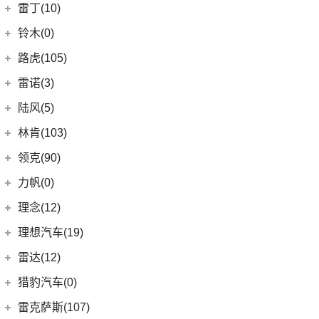
(9)
轩度
LITE
(3)
(11)
海豚EV
岚图
(20)
雷丁(10)
(4)
炫界
(6)
岚图梦想家
雷丁
(10)
铃木(0)
(10)
岚图FREE
(2)
雷丁i9
进口铃木
(0)
路虎(105)
(4)
岚图追光
(8)
芒果
(0)
吉姆尼
奇瑞路虎
(28)
雷诺(3)
(0)
英格尼斯
(0)
揽胜极光L P300e
东风雷诺
(3)
陆风(5)
(11)
发现运动版
(3)
雷诺e诺
陆风汽车
(5)
林肯(103)
(15)
揽胜极光L
进口雷诺
(0)
(5)
陆风荣曜
长安林肯
(60)
领克(90)
(2)
发现运动版P300e
Espace
(0)
(18)
冒险家
领克汽车
(90)
力帆(0)
进口路虎
(77)
(0)
达斯特
(12)
航海家
(6)
领克06 PHEV
重庆力帆
(0)
理念(12)
(1)
卫士P400e
(2)
冒险家PHEV
(6)
领克02
(0)
乐途
理念汽车
(12)
理想汽车(19)
(0)
揽胜极光(进口)
(13)
林肯Z
(13)
领克03
(12)
广汽本田VE-1
(2)
揽胜运动版新能源
理想汽车
(19)
雷达(12)
(15)
飞行家
(12)
领克01
(17)
揽胜
(6)
理想L9
雷达汽车
(12)
猎豹汽车(0)
林肯(进口)
(43)
(6)
领克09
(16)
发现
(6)
理想L8
(12)
雷达RD6
猎豹汽车
(0)
MKZ
(11)
雷克萨斯(107)
(3)
领克01新能源
(11)
揽胜星脉