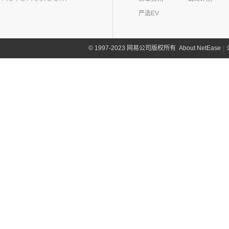
欧拉(28)
(0)
哪吒GT
严选EV
(8)
讴歌RDX
欧拉
(28)
欧联汽车(0)
(9)
哪吒X
(9)
讴歌CDX
(3)
芭蕾猫
P
(5)
欧拉5
About NetEase
|
1997-2023 网易公司版权所有
©
Polestar极星(15)
(8)
好猫
Polestar
(15)
朋克汽车(10)
(5)
好猫GT
Polestar 1
(1)
(0)
朋克猫
朋克汽车
(10)
Q
Precept
(0)
(0)
樱桃猫
(1)
朋克啦啦
起亚(74)
Polestar 4
(6)
(7)
闪电猫
(5)
朋克美美
起亚
(74)
Polestar 2
(6)
奇瑞(277)
(4)
朋克多多
(11)
狮铂拓界
Polestar 3
(2)
奇瑞汽车
(277)
奇瑞新能源(50)
(4)
福瑞迪
(0)
奇瑞TJ-1
奇瑞新能源
(50)
庆铃汽车(24)
(5)
智跑
(16)
瑞虎7
(1)
艾瑞泽5e
庆铃汽车
(24)
清源汽车(0)
(13)
起亚K3
(27)
瑞虎3x
(3)
瑞虎3xe
(24)
TAGA达咖H
清源汽车
(0)
前途(0)
(6)
奕跑
(6)
风云T9
(3)
大蚂蚁
(0)
清源尊者
全球鹰(0)