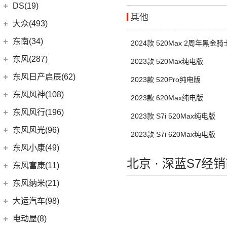
DS(19)
(11)
迈巴赫S级
(21)
长安欧尚X7 PLUS
(36)
凯程F70
(3)
长安CS15
其他
(9)
迈巴赫GLS
DS汽车
(16)
大众(493)
(5)
奔奔E-Star
(1)
睿行S50T
(10)
长安CS35PLUS
DS 9
(5)
(7)
欧诺S
一汽-大众
(251)
东南(34)
(2)
睿行ES30
2024款 520Max 2周年黑金
(3)
DS 9新能源
(18)
长安欧尚X5
ID.7 VIZZION
(7)
(4)
睿行M70
东南汽车
(34)
东风(287)
2023款 520Max纯电版
DS 7
(8)
(1)
长安欧尚A600
(32)
揽境
(10)
长安之星9
(3)
东南DX3 EV
郑州日产
(214)
东风日产启辰(62)
2023款 520Pro纯电版
进口DS
(3)
(8)
长安欧尚科尚
(2)
高尔夫·纯电
(7)
A5翼舞
(70)
锐骐6
东风日产
(62)
东风风神(108)
2023款 620Max纯电版
(3)
(3)
长安欧尚X7 EV
DS 3新能源
(30)
宝来
(10)
东南DX5
(69)
锐骐7
(4)
东风日产启辰-T90
东风乘用车
(108)
东风风行(196)
(27)
科赛Pro
(11)
2023款 S7i 520Max纯电版
探影
(4)
东南DX7
(16)
帕拉索
(3)
东风日产启辰-T70
(9)
皓极
东风柳汽
(196)
东风风光(96)
(9)
长安欧尚X7
(15)
高尔夫
(10)
东南DX3
2023款 S7i 620Max纯电版
(13)
锐骐6EV
(21)
东风日产启辰-D60EV
(13)
奕炫GS
(3)
景逸S50
(2)
欧尚长行
东风小康
(96)
(3)
C-TREK蔚领
东风小康(49)
(46)
锐骐
(3)
东风日产启辰-e30
(2)
奕炫EV
(13)
菱智M5 EV
北京 · 深蓝S7经
(6)
(5)
高尔夫·嘉旅
风光500
东风小康
(49)
东风富康(11)
东风汽车
(73)
(7)
东风日产启辰-D60
(5)
风神L7
(1)
风行T1EV
(3)
(11)
探岳GTE
风光S560
(6)
小康D71 PLUS
东风富康
(11)
东风纳米(21)
(41)
御风
(9)
启辰大V
(25)
奕炫MAX
(9)
风行SX6
(22)
(7)
迈腾
风光ix5
(2)
小康EC36
(4)
富康ES600
(30)
御风P16
东风汽车
(21)
(4)
东风日产启辰-T60EV
大运汽车(98)
(14)
奕炫
(12)
风行雷霆
(21)
(4)
速腾
风光370
(2)
小康K01
(1)
富康ES500
(1)
俊风E11K
(8)
(5)
东风日产启辰-T60
东风EX1
大运汽车
(98)
(3)
风神AX7
电动屋(8)
(13)
风行S50 EV
(14)
(9)
揽巡
风光330
(4)
小康D52