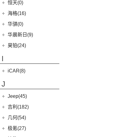
黄海汽车
(117)
恒天(0)
进口丰田
(22)
(12)
哈弗赤兔
(0)
恒驰4
(7)
(12)
红旗HS5
汉腾X7
(36)
黄海N1S
海格(16)
(6)
埃尔法
(3)
哈弗H6 DHT-PHEV
(0)
恒驰8
(8)
(3)
红旗H7
汉腾X5
(2)
黄海N1
(11)
威尔法
苏州金龙
(16)
(4)
哈弗二代大狗新能源
华骐(0)
(0)
恒驰1
(3)
(0)
红旗H7 PHEV
幸福e+
(11)
黄海N3
SUPRA
(5)
(3)
(10)
枭龙
海格H5V
(0)
恒驰7
华晨新日(9)
(19)
(3)
红旗HS7
汉腾X5 EV
(20)
黄海N7
(4)
(6)
哈弗酷狗
海格H5C
(1)
恒驰5
华晨新日
(9)
昊铂(24)
(8)
大牛
(12)
哈弗大狗
(0)
恒驰6
(3)
华晨新日i03A
昊铂
(24)
I
(40)
黄海N2
(10)
哈弗H6S
(6)
华晨新日i03
(14)
昊铂HT
(4)
哈弗H7
iCAR(8)
(10)
昊铂GT
(7)
哈弗H9
奇瑞新能源
(8)
J
(7)
哈弗H6
iCAR 03
(8)
Jeep(45)
广汽菲克
(26)
吉利(182)
(6)
自由侠
吉利汽车
(182)
几何(54)
(4)
大指挥官
(3)
嘉际ePro
几何汽车
(54)
极氪(27)
(7)
指南者
(1)
帝豪GL PHEV
(8)