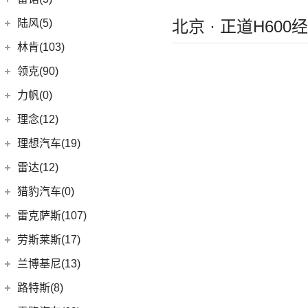
(0)
英格尼斯
(0)
揽胜极光L P300e
东风雷诺
(3)
陆风(5)
北京 · 正道H600
(11)
发现运动版
(3)
雷诺e诺
陆风汽车
(5)
林肯(103)
(15)
揽胜极光L
进口雷诺
(0)
(5)
陆风荣曜
长安林肯
(60)
领克(90)
(2)
发现运动版P300e
Espace
(0)
(18)
冒险家
领克汽车
(90)
力帆(0)
进口路虎
(77)
(0)
达斯特
(12)
航海家
(6)
领克06 PHEV
重庆力帆
(0)
理念(12)
(1)
卫士P400e
(2)
冒险家PHEV
(13)
领克03
(0)
乐途
理念汽车
(12)
理想汽车(19)
(0)
揽胜极光(进口)
(13)
林肯Z
(6)
领克02
(12)
广汽本田VE-1
(2)
揽胜运动版新能源
理想汽车
(19)
雷达(12)
(15)
飞行家
(12)
领克01
(17)
揽胜
(6)
理想L9
雷达汽车
(12)
猎豹汽车(0)
林肯(进口)
(43)
(6)
领克09
(16)
发现
(6)
理想L8
(12)
雷达RD6
猎豹汽车
(0)
MKZ
(11)
雷克萨斯(107)
(3)
领克01新能源
(11)
揽胜星脉
(1)
理想MEGA
(0)
猎豹Coupe
(5)
航海家(进口)
雷克萨斯
(107)
(14)
领克09 PHEV
劳斯莱斯(17)
(1)
揽胜P400e
(6)
理想L7
(0)
缤歌
MKC
(5)
(8)
(16)
领克06
雷克萨斯RX
劳斯莱斯
(17)
兰博基尼(13)
(20)
卫士
(0)
猎豹CT7
(1)
飞行家PHEV
(5)
(4)
领克02 Hatchback
雷克萨斯LC
(5)
古思特
兰博基尼
(13)
路特斯(8)
(9)
揽胜运动版
(14)
领航员
(0)
(2)
领克ZERO
雷克萨斯UX新能源
(2)
魅影
Huracan
(5)