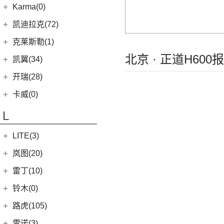
华晨鑫源
(54)
Karma(0)
(48)
特顺
(7)
(0)
捷途旅行者
集度SIMUCar
(102)
(5)
帝豪GSe
帅铃T8
(12)
新海狮
Karma
(0)
凯迪拉克(72)
(12)
捷途X90 PRO
(13)
(2)
星瑞
江淮IEV7S
(15)
新海狮S
Revero GT
(0)
上汽通用凯迪拉克
(72)
克莱斯勒(1)
(40)
捷途X70 PLUS
(66)
(3)
远景X3
悍途
(27)
小海狮
(11)
凯迪拉克XT6
北京 · 正道H600
进口克莱斯勒
(1)
凯翼(34)
(5)
远景
(15)
凯迪拉克XT5
(1)
大捷龙PHEV
(11)
缤越
凯翼
(34)
开瑞(28)
(9)
凯迪拉克XT4
(13)
星越L
(4)
凯翼V7
开瑞汽车
(28)
卡威(0)
(13)
凯迪拉克CT5
(6)
博越PRO
(3)
凯翼E5 EV
(11)
江豚
L
(5)
LYRIQ锐歌
(11)
帝豪
(3)
凯翼X5
(0)
开瑞K50EV
(4)
凯迪拉克GT4
(2)
帝豪L雷神HiP
LITE(3)
(4)
凯翼X3
(2)
开瑞K60
(8)
凯迪拉克CT6
(7)
炫界Pro EV
北汽新能源
(3)
岚图(20)
(4)
优优EV
(7)
凯迪拉克CT4
(9)
轩度
LITE
(3)
(11)
海豚EV
岚图
(20)
雷丁(10)
(4)
炫界
(6)
岚图梦想家
雷丁
(10)
铃木(0)
(10)
岚图FREE
(2)
雷丁i9
进口铃木
(0)
路虎(105)
(4)
岚图追光
(8)
芒果
(0)
吉姆尼
奇瑞路虎
(28)
雷诺(3)