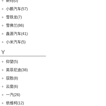
星途
(95)
新特(0)
(17)
宏光PLUS
(4)
沃尔沃EX30
(11)
胜达
(6)
星纪元 ES
小鹏汽车(57)
(8)
五菱Air ev晴空
(7)
沃尔沃XC60
(2)
EO 羿欧
(14)
星途追风
小鹏汽车
(57)
雪铁龙(7)
(9)
凯捷
(0)
沃尔沃EX90
(4)
悦纳
(7)
星途瑶光C-DM
(9)
小鹏汽车G3i
(8)
荣光EV
东风雪铁龙
(7)
雪佛兰(86)
(6)
沃尔沃XC40纯电
(7)
瑞纳
(17)
星途瑶光
(4)
小鹏汽车X9
(3)
之光小卡
(4)
凡尔赛C5 X
进口沃尔沃
(35)
上汽通用雪佛兰
(86)
鑫源汽车(41)
(4)
昂希诺
(22)
星途揽月
(11)
小鹏汽车G9
(7)
宏光
(1)
天逸BEYOND PHEV
(3)
(3)
沃尔沃XC90 E驱混动
科沃兹
华晨鑫源
(37)
(3)
领动 PHEV
小米汽车(5)
(3)
星途追风C-DM
(23)
小鹏汽车P7
(18)
荣光小卡
(2)
天逸BEYOND
(8)
沃尔沃V60
(6)
科鲁泽
(6)
(6)
库斯途
鑫源X30
小米汽车
(5)
(8)
星纪元 ET
Y
(10)
小鹏汽车P5
(9)
缤果
(6)
沃尔沃V90
(13)
开拓者
(19)
(3)
索纳塔PHEV
金海狮
(5)
(18)
星途凌云
小米SU7
(6)
五菱征程
(18)
仰望(5)
沃尔沃XC90
(7)
星迈罗
(17)
(12)
途胜L
鑫源X30L
(24)
荣光新卡
(9)
畅巡
仰望
(5)
英菲尼迪(38)
(5)
全新一代 名图
鑫源新能源
(4)
(2)
五菱龙卡
(5)
沃兰多
(3)
仰望U8
(6)
MUFASA 沐飒
(2)
东风英菲尼迪
(34)
好运1号
驭胜(8)
(2)
星云
(8)
创酷
(1)
仰望U9
(3)
菲斯塔 纯电动
(2)
QX50
(11)
新海狮EV
江铃汽车
(8)
云度(6)
(6)
宏光V
(11)
探界者
(1)
仰望U7
(15)
伊兰特
Q50L
(11)
(8)
驭胜S350
云度
(6)
一汽(26)
(26)
宏光MINIEV
(6)
创界
(5)
领动
QX60
(12)
(4)
云度π3
(12)
一汽吉林
(6)
五菱之光
依维柯(12)
(14)
迈锐宝XL
(10)
现代ix35