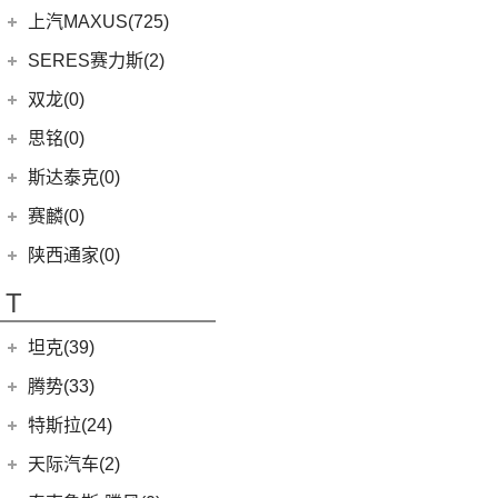
(7)
柯米克
郑州日产
(51)
(3)
力狮
(5)
荣威iMAX8 EV
(12)
斯威G01
松散机车
(2)
上汽MAXUS(725)
(3)
爱跑
(17)
明锐
(38)
纳瓦拉
(4)
斯巴鲁BRZ
(3)
荣威RX3
(5)
斯威X3
(1)
SS SUMMER 夏天
上汽大通
(725)
SERES赛力斯(2)
(5)
思皓E50A
(8)
柯迪亚克GT
(5)
锐骐7虎啸
(6)
傲虎
(4)
荣威i6 MAX
(11)
斯威X7
(1)
SS DOLPHIN 海豚
G20
(23)
(7)
思皓曜
金康赛力斯
(2)
双龙(0)
(5)
柯米克GT
(6)
途达
(4)
斯巴鲁XV
(3)
荣威ei6 MAX
(4)
钢铁侠
EUNIQ 7
(2)
(10)
思皓QX
(2)
赛力斯SF5
(4)
昕锐
思铭(0)
(2)
奇骏·荣耀
(5)
荣威RX5新能源
(2)
斯威X2
EUNIQ 6
(8)
(8)
思皓E10X
SF7
(0)
(4)
昕动
进口日产
(4)
斯达泰克(0)
(29)
斯威G05
FCV80
(1)
(9)
思皓A5
(9)
柯迪亚克
(0)
日产Ariya
(1)
斯威G01 EV
赛麟(0)
T70 EV
(1)
(33)
思皓X8
(4)
途乐
陕西通家(0)
T90
(37)
T70
(120)
T
EV80
(11)
坦克(39)
EG10
(2)
长城汽车
(39)
腾势(33)
G50
(18)
(0)
坦克800
腾势
(33)
T60
(9)
特斯拉(24)
(1)
坦克500新能源
(9)
腾势D9 DM-i
T90 EV
(2)
特斯拉中国
(13)
天际汽车(2)
(4)
坦克400新能源
(10)
腾势N7
V80
(212)
Model Y
(6)