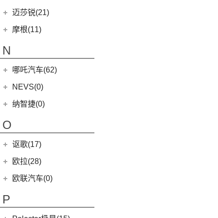
MINI COUNTRYMAN
(15)
(11)
马自达CX-50行也
(2)
迈凯伦570S
Ghibli
(5)
摩登汽车
(12)
迈莎锐(21)
(5)
名爵6新能源
MINI CABRIO
(6)
(4)
马自达CX-8
(3)
迈凯伦GT
(5)
总裁
Modern in
(12)
迈莎锐
(21)
(3)
MG领航新能源
摩根(11)
MINI JCW
(5)
(23)
马自达CX-5
(2)
迈凯伦600LT
MC20
(5)
(4)
(1)
名爵ZS
迈莎锐Urus
摩根
(11)
MINI JCW
(2)
N
(19)
马自达CX-30
(2)
迈凯伦720S
Levante
(6)
(3)
(1)
名爵eHS
迈莎锐Cayenne
3-Wheeler
(2)
MINI JCW CLUBMAN
(1)
一汽马自达
(14)
(1)
迈凯伦540C
Grecale
(5)
哪吒汽车(62)
MG7
(6)
(15)
迈莎锐MV600
(1)
摩根4-4
MINI JCW COUNTRYMAN
(2)
(8)
马自达CX-4
(1)
迈凯伦765LT
合众新能源
(62)
NEVS(0)
(7)
(3)
名爵6
迈莎锐G级
(2)
摩根Aero
(6)
阿特兹
Artura
(4)
(9)
哪吒S
(4)
(1)
名爵EZS
迈莎锐揽胜
国能汽车
(0)
纳智捷(0)
(2)
摩根Roadster
(1)
迈凯伦570GT
(4)
哪吒AYA
(10)
名爵HS
NEVS 9-3
(0)
(1)
摩根Plus 8
O
(22)
哪吒U
(7)
MG领航
NEVS 9-3X
(0)
(1)
摩根Aero 8
讴歌(17)
(9)
哪吒V
(2)
摩根Plus 4
(9)
哪吒L
广汽讴歌
(17)
欧拉(28)
(0)
哪吒GT
(8)
讴歌RDX
欧拉
(28)
欧联汽车(0)
(9)
哪吒X
(9)
讴歌CDX
(3)
芭蕾猫
P
(5)
欧拉5