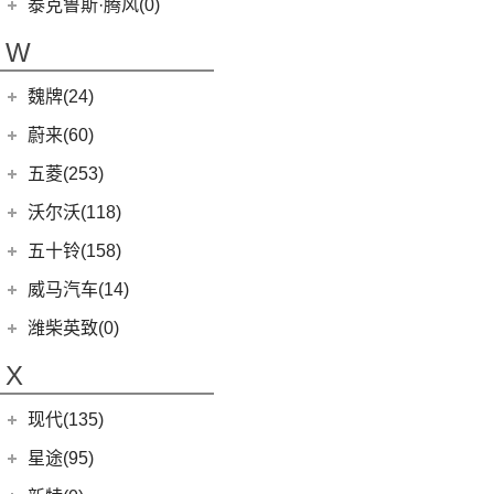
天际汽车
(2)
泰克鲁斯·腾风(0)
(13)
坦克300
(6)
腾势D9 EV
EV90
(21)
Model 3
(7)
(2)
天际ME7
泰克鲁斯·腾风
(0)
W
(3)
坦克700
(8)
腾势X
MIFA 9
(29)
进口特斯拉
(11)
(0)
天际ME-S
GT96 TREV
(0)
(18)
坦克500
EUNIQ 5
(9)
魏牌(24)
Cybertruck
(3)
(0)
天际ME5
EV30
(19)
Roadster
(0)
长城汽车
(24)
蔚来(60)
G90
(27)
Model S
(4)
(3)
玛奇朵DHT
蔚来汽车
(60)
五菱(253)
V90
(122)
Model X
(4)
(7)
摩卡
(6)
蔚来ET5
上汽通用五菱
(230)
沃尔沃(118)
(6)
领地
(4)
拿铁DHT
(12)
蔚来ES6
(14)
荣光S
沃尔沃亚太
(83)
五十铃(158)
D60
(12)
(0)
圆梦
(1)
蔚来ET9
(6)
五菱佳辰
(13)
沃尔沃XC60 E驱混动
江西五十铃
(158)
威马汽车(14)
D90 Pro
(16)
(2)
玛奇朵DHT-PHEV
(11)
蔚来EC6
(6)
五菱星光
(8)
沃尔沃S60
(44)
经典瑞迈
G10
(18)
威马汽车
(14)
潍柴英致(0)
(4)
摩卡新能源
(0)
蔚来EP9
(6)
宏光S3
(8)
沃尔沃S90 E驱混动
D-MAX
(14)
(3)
威马EX6
(4)
拿铁DHT-PHEV
X
(18)
蔚来ES8
(9)
荣光
(9)
沃尔沃C40纯电
(57)
铃拓
(4)
威马E.5
(12)
蔚来ET7
(2)
缤果PLUS
(8)
沃尔沃S60 E驱混动
现代(135)
(16)
瑞迈S
(3)
威马EX5
(7)
五菱星驰
(13)
沃尔沃S90
(27)
mu-X牧游侠
北京现代
(129)
星途(95)
(4)
威马W6
(3)
荣光V
(7)
沃尔沃XC40
(3)
昂希诺 纯电动
(0)
威马M7