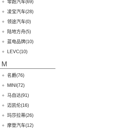
路特斯
(8)
零跑汽车(69)
(7)
大陆
(9)
(6)
领克05
雷克萨斯CT
(6)
库里南
Urus
(3)
ELETRE
(4)
零跑汽车
(69)
凌宝汽车(28)
(23)
(2)
领克03 PHEV
雷克萨斯NX
(0)
浮影
Aventador
(5)
EMIRA
(2)
(14)
零跑T03
吉麦新能源
(28)
领途汽车(0)
(21)
(2)
领克02 PHEV
雷克萨斯ES
(2)
幻影
Evija
(1)
(6)
零跑S01
(17)
凌宝BOX
(3)
(5)
领克07
雷克萨斯LM
陆地方舟(5)
(2)
曜影
Evora
(1)
(26)
零跑C11
(4)
凌宝uni
(14)
(2)
领克05 PHEV
雷克萨斯LS
陆地方舟
(5)
蓝电品牌(10)
(23)
零跑C01
(7)
凌宝COCO
(15)
雷克萨斯UX
(5)
威途X35
蓝电品牌
(10)
LEVC(10)
(8)
蓝电E5
LEVC
(10)
M
(2)
蓝电E5 PLUS
L380
(4)
名爵(76)
LEVC TX
(6)
上汽集团
(76)
MINI(72)
Cyberster
(4)
MINI
(67)
马自达(91)
(3)
MG5天蝎座
MINI 3-DOOR
(25)
长安马自达
(77)
迈凯伦(16)
MG MULAN
(7)
MINI 5-DOOR
(10)
(20)
马自达3 昂克赛拉
迈凯伦
(16)
玛莎拉蒂(26)
MG ONE
(11)
MINI CLUBMAN
(11)
(0)
马自达EZ-6
(0)
塞纳
玛莎拉蒂
(26)
摩登汽车(12)
(2)
名爵5