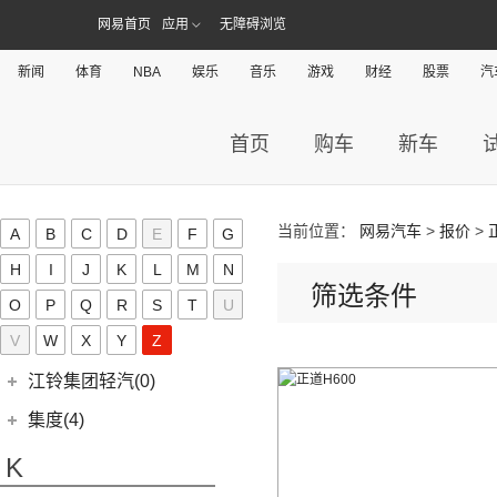
(15)
几何C
(9)
极氪007
(11)
捷豹XEL
(7)
捷达VS5
(20)
捷途X70 PRO
网易首页
(6)
应用
无障碍浏览
大切诺基(进口)
江淮汽车
(406)
(2)
博瑞ePro
奇点(0)
进口捷豹
(22)
(19)
捷达VS7
(31)
捷途X70
(7)
牧马人
(3)
(10)
帝豪S
瑞风S4
奇点汽车
(0)
金杯(158)
新闻
体育
NBA
娱乐
音乐
游戏
财经
股票
汽
(3)
捷豹I-PACE
(15)
捷途大圣
(1)
角斗士
(98)
(9)
星越L 雷神Hi·P
星锐
(0)
奇点iC3
华晨雷诺
(94)
捷尼赛思(39)
(11)
捷豹F-PACE
(5)
捷途大圣i-DM
(1)
(4)
星越ePro
瑞风M5
(0)
奇点iS6
(8)
金杯快运
首页
购车
新车
捷尼赛思
(39)
江铃(261)
(8)
捷豹F-TYPE
(53)
捷途X90 PLUS
(5)
(4)
远景X6
江淮iEV7L
(11)
大海狮
(12)
捷尼赛思GV80
江铃汽车
(261)
江铃集团新能源(30)
(3)
捷途X70 Coupe
(6)
(6)
豪越L
瑞风S7
(0)
领坤EV
(4)
捷尼赛思G80
(34)
大道
江铃集团新能源
(10)
(0)
捷途自由者
九龙(34)
(64)
(5)
吉利ICON
帅铃T6
当前位置：
网易汽车
>
报价
>
A
B
C
D
E
F
G
(31)
阁瑞斯
(4)
捷尼赛思GV60
(16)
域虎3
(18)
(4)
捷途X90
易至EX5
九龙汽车
(34)
(10)
(12)
博越L
江淮iEV6E
金龙(70)
H
I
J
K
L
M
N
(3)
新海狮
(2)
捷尼赛思纯电G80
(30)
域虎9
(6)
(6)
筛选条件
捷途X70 C-DM
易至EV3
(8)
(2)
(5)
缤瑞COOL
江淮V7
九龙A5S
金龙客车
(70)
吉利银河(24)
O
P
Q
R
S
T
U
(21)
海狮王
(17)
捷尼赛思G70
(8)
域虎5
(2)
捷途X70S EV
雷诺 江铃集团
(20)
(2)
(9)
(3)
博瑞
江淮iEVS4
九龙A4
(24)
凯锐浩克
吉利银河
(24)
(4)
V
W
金杯F50
X
Y
Z
君马(0)
(10)
特顺EV
(14)
捷途X70S
(20)
羿
(3)
(4)
(6)
嘉际
嘉悦X4
艾菲
(24)
凯歌
(7)
(16)
金杯海狮
银河E8
江铃集团轻汽(0)
(40)
宝典
(14)
捷途X70M
(10)
(7)
(4)
豪越
江淮iEVA50
九龙A6
(2)
凯特
(6)
银河E5
绵阳金杯
(10)
(58)
域虎7
集度(4)
(8)
山海L9
(17)
(11)
(12)
博越
嘉悦A5
九龙A5
(20)
金威
(6)
银河L6
(2)
金典
(10)
福顺
集度汽车
(4)
(3)
捷途山海T2
K
(5)
(2)
缤越ePro
嘉悦X7
(5)
银河L7
(8)
大力神K5
(7)
域虎EV
ROBO-01
(4)
(6)
捷途X95
(4)
(4)
博越X
江淮iC5