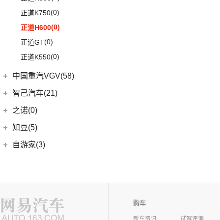
(0)
正道K750
(0)
正道H600
(0)
正道GT
(0)
正道K550
中国重汽VGV(58)
中国重汽VGV
(58)
智己汽车(21)
VGV U70Pro
(14)
智己汽车
(21)
之诺(0)
VGV U70
(18)
(9)
智己LS6
知豆(5)
VGV U75PLUS
(26)
(2)
智己LS7
知豆电动车
(5)
自游家(3)
(5)
智己L7
(5)
知豆彩虹
大乘汽车
(3)
(5)
智己L6
(3)
自游家NV
购车
新车资讯
试驾评测