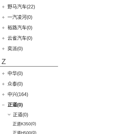
进口英菲尼迪
(4)
(1)
云度V01L
(7)
五菱星辰
(4)
森雅R8
南京依维柯
(12)
野马汽车(22)
(4)
探界者Plus
(4)
现代ix25
QX55
(4)
(0)
云度π7
(5)
五菱星光S
(2)
森雅鸿雁
(12)
Daily欧胜
野马汽车
(22)
一汽凌河(0)
(3)
名图 纯电动
(1)
云度π1
(6)
五菱NanoEV
一汽红塔
(20)
(5)
斯派卡
(11)
索纳塔
裕路汽车(0)
(2)
五菱征途
(20)
蓝舰T340
(1)
野马EC60
(4)
悦动
云雀汽车(0)
五菱工业
(23)
(14)
博骏
(3)
菲斯塔
奕派(0)
(23)
五菱EV50
(2)
斯派卡EV
进口现代
(6)
Z
(6)
帕里斯帝
中华(0)
众泰(0)
众泰汽车
(0)
中兴(164)
(0)
众泰TS5
中兴汽车
(164)
正道(0)
(95)
领主
正道
(0)
(14)
小老虎
(0)
正道K350
(55)
威虎
(0)
正道H500