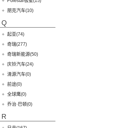
Polestar极星(15)
(8)
好猫
Polestar
(15)
朋克汽车(10)
(5)
好猫GT
Polestar 1
(1)
(0)
朋克猫
朋克汽车
(10)
Q
Precept
(0)
(0)
樱桃猫
(5)
朋克美美
起亚(74)
Polestar 4
(6)
(7)
闪电猫
(1)
朋克啦啦
起亚
(74)
Polestar 3
(2)
奇瑞(277)
(4)
朋克多多
(11)
狮铂拓界
Polestar 2
(6)
奇瑞汽车
(277)
奇瑞新能源(50)
(13)
起亚K3
(0)
奇瑞TJ-1
奇瑞新能源
(50)
庆铃汽车(24)
(4)
福瑞迪
(16)
瑞虎7
(1)
艾瑞泽5e
庆铃汽车
(24)
清源汽车(0)
(5)
智跑
(27)
瑞虎3x
(3)
瑞虎3xe
(24)
TAGA达咖H
清源汽车
(0)
前途(0)
(6)
奕跑
(6)
风云T9
(3)
大蚂蚁
(0)
清源尊者
全球鹰(0)
(2)
起亚K3 PHEV
(7)
艾瑞泽5 GT
(16)
QQ冰淇淋
(0)
清源小尊
(4)
K5凯酷
乔治·巴顿(0)
(35)
瑞虎8
(10)
小蚂蚁
KX CROSS
(2)
(14)
欧萌达
R
(10)
艾瑞泽e
(4)
嘉华
(5)
艾瑞泽5
(4)
瑞虎e
日产(167)