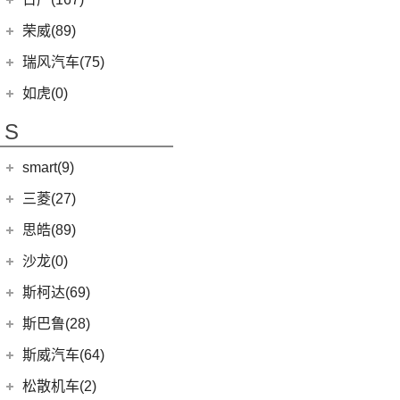
(1)
起亚KX3 EV
(14)
瑞虎8 PRO
eQ7
(3)
东风日产
(112)
荣威(89)
(4)
起亚K3 EV
(7)
瑞虎8 L
(3)
楼兰
(2)
起亚K5 PHEV
上汽集团
(89)
瑞风汽车(75)
(24)
瑞虎7 PLUS
(12)
逍客
(4)
凯绅
(2)
龙猫
(6)
瑞虎8 PLUS鲲鹏e+
江汽集团
(75)
如虎(0)
(7)
骐达
(2)
焕驰
(12)
荣威RX5
(24)
艾瑞泽5 PLUS
(12)
瑞风L6 MAX
S
(5)
日产N7
(5)
起亚KX5
(5)
荣威RX9
(4)
艾瑞泽GX
(3)
瑞风L5
(25)
轩逸
(5)
KX3傲跑
smart(9)
(9)
荣威iMAX8
(7)
瑞虎7 PLUS新能源
(51)
瑞风M3
(9)
探陆
(1)
科莱威CLEVER
(17)
smart
(9)
探索06
三菱(27)
(9)
瑞风M4
(2)
轩逸·纯电
(8)
荣威i6 MAX新能源
(14)
艾瑞泽8
(9)
smart精灵#1
广汽三菱
(27)
思皓(89)
(6)
劲客
(3)
荣威Ei5
(7)
瑞虎3
(13)
欧蓝德
江淮大众
(2)
沙龙(0)
(6)
天籁
(3)
鲸
(23)
瑞虎8 PLUS
(7)
奕歌
(2)
思皓E20X
沙龙汽车
(0)
斯柯达(69)
(6)
途达
(14)
荣威i5
(13)
瑞虎5x
(2)
祺智EV
江汽集团
(87)
(0)
机甲龙
上汽斯柯达
(69)
斯巴鲁(28)
(15)
奇骏
(4)
荣威D5X DMH
(7)
风云A8
(4)
劲炫
(3)
思皓X4
(9)
速派
(14)
ARIYA艾睿雅
斯巴鲁
(28)
斯威汽车(64)
(5)
荣威RX5 MAX
(1)
阿图柯
(4)
思皓X7
(6)
柯珞克
(2)
新蓝鸟
(11)
森林人
(3)
荣威ei6
华晨鑫源
(64)
松散机车(2)
(5)
思皓E40X