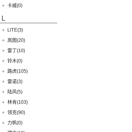
(9)
凯迪拉克XT4
(13)
星越L
(4)
凯翼V7
开瑞汽车
(28)
卡威(0)
(13)
凯迪拉克CT5
(6)
博越PRO
(3)
凯翼E5 EV
(11)
江豚
L
(5)
LYRIQ锐歌
(11)
帝豪
(3)
凯翼X5
(0)
开瑞K50EV
(4)
凯迪拉克GT4
(2)
帝豪L雷神HiP
LITE(3)
(4)
凯翼X3
(2)
开瑞K60
(8)
凯迪拉克CT6
(7)
炫界Pro EV
北汽新能源
(3)
岚图(20)
(4)
优优EV
(7)
凯迪拉克CT4
(9)
轩度
LITE
(3)
(11)
海豚EV
岚图
(20)
雷丁(10)
(4)
炫界
(6)
岚图梦想家
雷丁
(10)
铃木(0)
(10)
岚图FREE
(2)
雷丁i9
进口铃木
(0)
路虎(105)
(4)
岚图追光
(8)
芒果
(0)
吉姆尼
奇瑞路虎
(28)
雷诺(3)
(0)
英格尼斯
(0)
揽胜极光L P300e
东风雷诺
(3)
陆风(5)
(11)
发现运动版
(3)
雷诺e诺
陆风汽车
(5)
林肯(103)
(15)
揽胜极光L
进口雷诺
(0)
(5)
陆风荣曜
长安林肯
(60)
领克(90)
(2)
发现运动版P300e
Espace
(0)
(18)
冒险家
领克汽车
(90)
力帆(0)
进口路虎
(77)
(0)
达斯特
(12)
航海家
(6)
领克06 PHEV