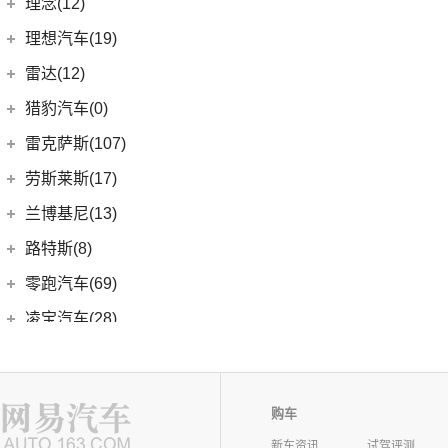
重庆力帆
(0)
理念(12)
(1)
卫士P400e
(2)
冒险家PHEV
(13)
领克03
(0)
乐途
理念汽车
(12)
理想汽车(19)
(0)
揽胜极光(进口)
(13)
林肯Z
(6)
领克02
(12)
广汽本田VE-1
(2)
揽胜运动版新能源
理想汽车
(19)
雷达(12)
(15)
飞行家
(12)
领克01
(17)
揽胜
(6)
理想L9
雷达汽车
(12)
猎豹汽车(0)
林肯(进口)
(43)
(6)
领克09
(16)
发现
(6)
理想L8
(12)
雷达RD6
猎豹汽车
(0)
MKZ
(11)
雷克萨斯(107)
(3)
领克01新能源
(11)
揽胜星脉
(1)
理想MEGA
(0)
猎豹Coupe
(5)
航海家(进口)
雷克萨斯
(107)
(14)
领克09 PHEV
劳斯莱斯(17)
(1)
揽胜P400e
(6)
理想L7
(0)
缤歌
MKC
(5)
(8)
(16)
领克06
雷克萨斯RX
劳斯莱斯
(17)
兰博基尼(13)
(20)
卫士
(0)
猎豹CT7
(1)
飞行家PHEV
(5)
(4)
领克02 Hatchback
雷克萨斯LC
(5)
古思特
兰博基尼
(13)
路特斯(8)
(9)
揽胜运动版
(14)
领航员
(0)
(2)
领克ZERO
雷克萨斯UX新能源
(2)
魅影
Huracan
(5)
路特斯
(8)
零跑汽车(69)
(7)
大陆
(9)
(6)
领克05
雷克萨斯CT
(6)
库里南
Urus
(3)
ELETRE
(4)
零跑汽车
(69)
凌宝汽车(28)
(23)
(2)
领克03 PHEV
雷克萨斯NX
(0)
浮影
Aventador
(5)
EMIRA
(2)
(14)
零跑T03
吉麦新能源
(28)
领途汽车(0)
(21)
(2)
领克02 PHEV
雷克萨斯ES
(2)
幻影
Evija
(1)
(6)
零跑S01
(17)
凌宝BOX
(3)
(5)
领克07
雷克萨斯LM
陆地方舟(5)
(2)
曜影
Evora
(1)
(26)
零跑C11
(4)
凌宝uni
购车
(14)
(2)
领克05 PHEV
雷克萨斯LS
陆地方舟
(5)
蓝电品牌(10)
(23)
零跑C01
(7)
凌宝COCO
(15)
雷克萨斯UX
新车资讯
试驾评测