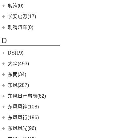
(3)
睿行S50
(6)
(1)
悦翔
成功BEV6
昶洧(0)
梅赛德斯-EQ
(7)
(13)
长安欧尚Z6
(8)
神骐F30
(4)
(20)
长安CS75 PLUS
成功V2
(7)
奔驰EQS
昶洧
(0)
长安启源(17)
(1)
长安欧尚科尚EV
(18)
神骐PLUS
(12)
长安CS85 COUPE
(0)
奔驰EQC(进口)
(0)
昶洧TP-488c
长安启源
(17)
(4)
长安欧尚科赛5
刺猬汽车(0)
(18)
睿行M60
(24)
长安览拓者
梅赛德斯-迈巴赫
(20)
(7)
(4)
长安欧尚X70A
长安启源E07
(9)
睿行EM80
D
(10)
长安CS55 PLUS
(0)
迈巴赫G级
(10)
(21)
长安欧尚X7 PLUS
长安启源A07
(18)
睿行M80
(15)
长安UNI-T
DS(19)
(9)
迈巴赫GLS
(3)
长安欧尚A800
(36)
凯程F70
(9)
长安Lumin
(11)
迈巴赫S级
DS汽车
(16)
大众(493)
(5)
奔奔E-Star
(1)
睿行S50T
(5)
锐程PLUS
DS 9
(5)
(7)
欧诺S
一汽-大众
(251)
东南(34)
(2)
睿行ES30
(10)
长安CS35PLUS
(3)
DS 9新能源
(1)
长安欧尚A600
ID.7 VIZZION
(7)
(10)
长安之星9
东南汽车
(34)
东风(287)
(8)
长安F70蓝鲸版
DS 7
(8)
(18)
长安欧尚X5
(32)
揽境
(4)
睿行M70
(3)
东南DX3 EV
郑州日产
(214)
东风日产启辰(62)
(3)
长安CS15
进口DS
(3)
(8)
长安欧尚科尚
(2)
高尔夫·纯电
(7)
A5翼舞
(70)
锐骐6
(3)
逸达
东风日产
(62)
东风风神(108)
(3)
(3)
长安欧尚X7 EV
DS 3新能源
(30)
宝来
(10)
东南DX5
(69)
锐骐7
(3)
逸动DT
(4)
东风日产启辰-T90
东风乘用车
(108)
东风风行(196)
(9)
长安欧尚X7
(11)
探影
(4)
东南DX7
(16)
帕拉索
(3)
东风日产启辰-T70
(9)
皓极
东风柳汽
(196)
东风风光(96)
(27)
科赛Pro
(15)
高尔夫
(10)
东南DX3
(13)
锐骐6EV
(21)
东风日产启辰-D60EV
(13)
奕炫GS
(3)
景逸S50
(2)
欧尚长行