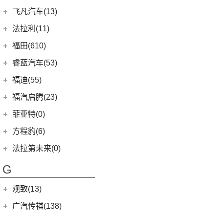
(4)
探岳X
(2)
小康K05S
(6)
锋兰达
长安福特
(86)
飞凡汽车(13)
(0)
风行M7新能源
上汽大众
(225)
(1)
小康C51
(2)
致炫
(5)
福特电马
上汽集团
(13)
法拉利(11)
(21)
朗逸
(2)
小康C36
(8)
凌尚
(1)
锐际新能源
(3)
飞凡ER6
法拉利
(11)
福田(610)
(20)
途昂X
(1)
小康C35
(4)
雷凌双擎E+
(8)
锐界L
(3)
飞凡MARVEL R
(2)
法拉利F8
(2)
福田汽车
(610)
途观L PHEV
睿蓝汽车(53)
(2)
致享
(24)
蒙迪欧
(7)
飞凡R7
(2)
法拉利812
(30)
帕萨特
(222)
图雅诺
睿蓝汽车
(53)
福迪(55)
(15)
雷凌
(12)
锐际
SF90
(2)
(9)
途观L
(27)
拓陆者驭途8
(5)
睿蓝9
福迪汽车
(55)
(9)
赛那SIENNA
福汽启腾(23)
(7)
锐界
Roma
(2)
(11)
途安L
(45)
福田G5
(8)
枫叶80v
(18)
(19)
威飒
揽福
福汽新龙马
(23)
(13)
探险者
菲亚特(0)
Portofino
(1)
ID.6 X
(10)
(11)
征服者3
(15)
枫叶60s
(12)
(7)
广汽丰田iA5
雄狮F16
(3)
(8)
福克斯两厢
启腾M70EV
方程豹(6)
(2)
法拉利488
(9)
凌渡
(14)
征服者5
(6)
枫叶30x
(21)
(24)
汉兰达
雄狮F22
(4)
(3)
福睿斯
启腾EX80
方程豹
(6)
法拉第未来(0)
ID.4 X
(14)
(3)
伽途ix5
(11)
睿蓝7
(10)
凯美瑞
(2)
(5)
福特EVOS
启腾EX7
(6)
豹5
(17)
法拉第未来
(0)
途岳
(2)
萨普
G
(6)
睿蓝X3 PRO
(13)
丰田C-HR
(10)
(4)
福克斯三厢
启腾M70
(22)
FF91
(0)
途昂
(27)
风景G9
(2)
枫叶80v PRO
(5)
丰田C-HR EV
江铃福特
(267)
观致(13)
(4)
新桑塔纳
(65)
风景G7
(23)
威兰达
(79)
新全顺
观致汽车
(13)
广汽传祺(138)
(4)
帕萨特PHEV
(128)
大将军G9
(6)
威兰达高性能版
(3)
领界EV