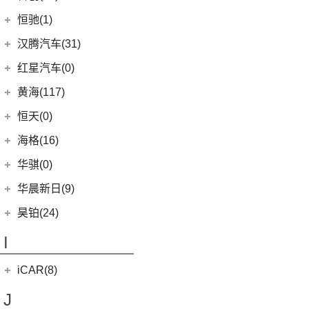
海马新能源
(2)
(17)
红旗H9
(6)
传祺GA6
(13)
亚洲狮
合创汽车
(19)
(7)
哈弗H6 Coupe
恒驰(1)
(2)
爱尚EV
(12)
红旗E-HS9
(2)
传祺GS4 COUPE
(7)
柯斯达
(5)
(17)
哈弗H5
合创Z03
恒大新能源
(1)
汉腾汽车(31)
(5)
红旗EH7
(13)
亚洲龙
(0)
(3)
枭龙MAX
合创V09
(0)
恒驰9
汉腾汽车
(31)
(2)
红旗L5
红星汽车(0)
(22)
卡罗拉
(6)
(2)
哈弗F7x
合创007
(0)
恒驰2
(10)
(13)
红旗E-QM5
汉腾V7
黄海(117)
(6)
威驰
(7)
哈弗F5
(0)
恒驰3
(7)
(14)
红旗H5
汉腾X7
黄海汽车
(117)
恒天(0)
进口丰田
(22)
(12)
哈弗赤兔
(0)
恒驰8
(0)
(3)
红旗H7
汉腾X8
(36)
黄海N1S
海格(16)
(6)
埃尔法
(3)
哈弗H6 DHT-PHEV
(0)
恒驰4
(8)
(0)
红旗H7 PHEV
汉腾X5
(2)
黄海N1
(11)
威尔法
苏州金龙
(16)
(4)
哈弗二代大狗新能源
华骐(0)
(0)
恒驰1
(3)
(12)
红旗HS5
幸福e+
(11)
黄海N3
SUPRA
(5)
(3)
(10)
枭龙
海格H5V
(0)
恒驰7
华晨新日(9)
(19)
(3)
红旗HS7
汉腾X5 EV
(20)
黄海N7
(4)
(6)
哈弗酷狗
海格H5C
(0)
恒驰6
华晨新日
(9)
昊铂(24)
(8)
大牛
(12)
哈弗大狗
(1)
恒驰5
(3)
华晨新日i03A
昊铂
(24)
I
(40)
黄海N2
(4)
哈弗H7
(6)
华晨新日i03
(14)
昊铂HT
(10)
哈弗H6S
iCAR(8)
(10)
昊铂GT
(7)
哈弗H9
奇瑞新能源
(8)
J
(7)
哈弗H6