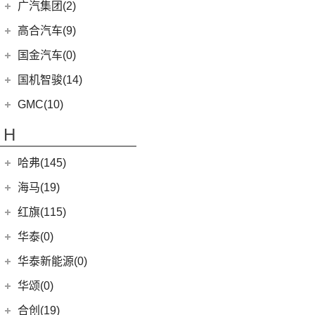
(6)
观致7
广汽乘用车
(138)
(3)
广汽集团(2)
辉昂
(3)
伽途ix7
(9)
广汽丰田bZ4X
(9)
途睿欧
(1)
观致3
(8)
ID.3
(7)
传祺E8
(16)
拓陆者胜途5
广汽本田
(2)
高合汽车(9)
(3)
致炫X
(11)
撼路者
(6)
观致5
(4)
传祺GS4
(10)
威然
(8)
拓陆者胜途7
(2)
绎乐
华人运通
(9)
国金汽车(0)
一汽丰田
(192)
(7)
福特烈马
(8)
影酷
(5)
途观X
(39)
拓陆者驭途9
(5)
高合HiPhi X
(5)
卡罗拉双擎E+
国机智骏(14)
(7)
领界S
(4)
影豹
(12)
途铠
(4)
高合HiPhi Z
(3)
奕泽E进擎
(15)
国机智骏
(14)
领睿
GMC(10)
(15)
POLO
(15)
传祺M6
(5)
一汽丰田bZ4X
(22)
GX5
(6)
领裕
GMC
(10)
H
(4)
传祺ES9
进口大众
(15)
(17)
奕泽IZOA
(114)
GC1
(3)
新世代全顺
YUKON
(3)
(17)
传祺GS8
(2)
途锐eHybrid
(7)
哈弗(145)
RAV4荣放双擎E+
GC2
(5)
进口福特
(7)
SAVANA
(2)
(5)
传祺GA4 PLUS
(10)
途锐
(18)
皇冠陆放
长城汽车
(145)
海马(19)
(4)
福特F-150
SIERRA
(5)
(9)
传祺E9
(3)
蔚揽
(16)
凌放HARRIER
(5)
哈弗H2
Mustang
(3)
一汽海马
(7)
红旗(115)
(9)
传祺GS3
大众R
(1)
(21)
RAV4荣放
(8)
哈弗F7
(7)
海马7X
一汽红旗
(115)
华泰(0)
(4)
传祺GA8
(1)
高尔夫R
(6)
威驰FS
(13)
哈弗M6
海马汽车
(10)
(11)
红旗HQ9
(29)
传祺M8
华泰新能源(0)
安徽大众
(1)
(21)
卡罗拉锐放
(15)
哈弗神兽
(8)
海马8S
(2)
红旗E-HS3
(1)
传祺M6 MAX
(1)
大众ID.UNYX 与众
华颂(0)
(7)
格瑞维亚
(4)
哈弗二代大狗
(2)
海马6P
(5)
红旗H6
(13)
传祺GS4 PLUS
(5)
合创(19)
一汽丰田bZ3
(6)
哈弗初恋