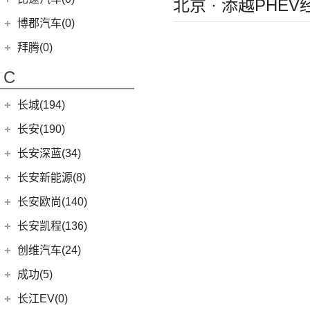
北京 · 添越PHE
(8)
(2)
享域
北汽EV5
(5)
奥迪S4
(11)
奔驰E级(进口)
(8)
北京U5
宝马M
(32)
(6)
秦Pro DM
博郡汽车(0)
(9)
(2)
艾力绅
昌河北斗星X5
(4)
奥迪S7
(13)
奔驰S级
(10)
北京U5 PLUS
(9)
宝马M4
(9)
比亚迪e2
(2)
昌河北斗星
拜腾(0)
(1)
奥迪RS Q8
梅赛德斯-AMG
(74)
(13)
魔方
(4)
宝马M3
(8)
秦Pro EV
拜腾汽车
(0)
(3)
奥迪S8
(6)
C
奔驰GLC AMG
(4)
北京EX5
(10)
宝马M8
(5)
海豹06 DM-i
M-Byte Concept
(0)
(3)
奔驰GLA AMG
(1)
宝马M5
(0)
海豹06GT
长城(194)
K-Byte Concept
(0)
(5)
奔驰GLE AMG
(2)
宝马X3M
(10)
唐EV
长城汽车
(194)
长安(190)
(1)
奔驰GLS AMG
(2)
宝马X6M
(15)
海豹
(98)
炮
长安汽车
(190)
长安深蓝(34)
(3)
奔驰GLB AMG
(2)
宝马X5M
(17)
汉EV
(8)
风骏7
(10)
长安CS75
长安深蓝
(34)
(3)
长安新能源(8)
奔驰S级AMG
(2)
宝马X4M
(2)
比亚迪e9
(8)
风骏7 EV
(8)
长安UNI-V
(5)
深蓝G318
(12)
奔驰AMG GT
长安新能源
(8)
长安欧尚(140)
(11)
驱逐舰05
(41)
金刚炮
(9)
逸动
(0)
深蓝S05
(9)
奔驰CLA AMG
(8)
逸动EV
长安欧尚
(140)
(16)
宋PLUS DM-i
长安凯程(136)
(13)
山海炮
(6)
长安CS95
(13)
深蓝S7
(6)
奔驰E级AMG
(2)
(3)
比亚迪e3
长安欧尚Z6智电iDD
长安凯程
(136)
创维汽车(24)
(4)
炮EV
(16)
长安UNI-K
(16)
长安深蓝SL03
(7)
奔驰A级AMG(进口)
(13)
(4)
唐新能源
长安欧尚A600 EV
(4)
凯程F300
创维汽车
(24)
(22)
风骏5
成功(5)
(3)
锐程CC
(5)
奔驰G AMG
(6)
(0)
元Pro
欧尚E01
(5)
睿行M90
(24)
创维汽车EV6
航天成功
(5)
(10)
UNI-K 智电iDD
长江EV(0)
(14)
奔驰C级AMG
(7)
欧尚X5 PLUS