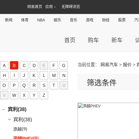
奔驰(349)
(33)
奥迪A3两厢
网易首页
应用
无障碍浏览
(19)
北京奔驰
(116)
奥迪A3三厢
宝马(248)
(28)
奥迪Q3
(2)
新闻
奔驰EQA
体育
NBA
娱乐
音乐
游戏
财经
股票
汽
华晨宝马
(90)
宝骏(188)
(12)
奥迪Q4 e-tron
(9)
奔驰A级
(3)
宝马1系
上汽通用五菱
(188)
保时捷(160)
(12)
奥迪Q5L Sportback
(4)
奔驰A级AMG
首页
购车
新车
(7)
宝马5系新能源
(6)
宝骏730
保时捷
(160)
别克(167)
(17)
奥迪A4L
(4)
奔驰E级新能源
(1)
宝马X1新能源
(7)
宝骏310W
(35)
保时捷911
上汽通用别克
(167)
本田(285)
(20)
奥迪Q3 Sportback
(19)
奔驰C级
(18)
宝马3系
(2)
宝骏E100
Panamera
(26)
(5)
昂科旗
当前位置：
网易汽车
>
报价
>
广汽本田
(164)
A
B
C
D
E
F
G
标致(39)
(6)
进口奥迪
(97)
奔驰GLA
(6)
宝马iX3
(7)
宝骏RC-5
(23)
保时捷718
(34)
别克GL8
(15)
雅阁
H
I
J
K
L
M
N
东风标致
(39)
(5)
奔驰EQB
(19)
奔腾(114)
奥迪A5
(6)
宝马X3
(10)
宝骏RS-7
(14)
Cayenne新能源
筛选条件
(3)
阅朗
(27)
皓影
O
P
Q
(3)
(4)
R
S
T
U
奔驰EQE
标致5008
(1)
奥迪e-tron GT
一汽奔腾
(114)
(5)
宝马X2
宝沃(16)
(7)
宝骏360
Taycan
(21)
(4)
昂科拉GX
(8)
e:NP1 极湃1
(15)
(2)
奔驰GLB
标致4008 PHEV
(5)
V
W
奥迪A4 Allroad
X
Y
Z
(14)
(30)
宝马X5
奔腾NAT
宝沃
(16)
(2)
宝骏悦也Plus
比亚迪(282)
(19)
Panamera新能源
(11)
君威
(24)
型格
(24)
(13)
奔驰GLC
标致508L
(8)
奥迪A4 Avant
(9)
(5)
宝马X1
奔腾E01
(4)
(4)
宝骏悦也
宝沃BX5
Cayenne
(13)
比亚迪
(282)
宾利(38)
(5)
昂科拉
(9)
ZR-V 致在
(5)
(2)
奔驰EQC
标致e2008
(3)
奥迪e-tron(进口)
(17)
(6)
宝马5系
奔腾小马
(7)
(10)
云朵
宝沃BX7
(8)
(2)
Macan新能源
海狮07 EV
宾利
(38)
(3)
别克GL6
(6)
皓影新能源
(20)
(3)
奔驰E级
标致408X
(11)
奥迪Q8
(4)
(10)
宝马i3
奔腾T55
(4)
(2)
宝骏310
宝沃BXi7
Macan
(7)
(12)
护卫舰07
(9)
(2)
微蓝7
添越
(16)
凌派
(3)
标致408
(1)
福建奔驰
(28)
奥迪A8L新能源
(8)
奔腾T77
进口宝马
(126)
(4)
宝骏云海
(6)
海鸥
(12)
(6)
微蓝6
添越PHEV