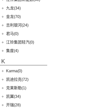
(3)
捷途X70 Coupe
(6)
(6)
豪越L
瑞风S7
(0)
领坤EV
(4)
捷尼赛思G80
(34)
大道
江铃集团新能源
(10)
(0)
捷途自由者
九龙(34)
(64)
(5)
吉利ICON
帅铃T6
(31)
阁瑞斯
(4)
捷尼赛思GV60
(16)
域虎3
(18)
(4)
捷途X90
易至EX5
九龙汽车
(34)
(10)
(12)
博越L
江淮iEV6E
金龙(70)
(3)
新海狮
(2)
捷尼赛思纯电G80
(30)
域虎9
(6)
(6)
捷途X70 C-DM
易至EV3
(8)
(2)
(5)
缤瑞COOL
江淮V7
九龙A5S
金龙客车
(70)
吉利银河(24)
(21)
海狮王
(17)
捷尼赛思G70
(8)
域虎5
(2)
捷途X70S EV
雷诺 江铃集团
(20)
(2)
(9)
(3)
博瑞
江淮iEVS4
九龙A4
(24)
凯锐浩克
吉利银河
(24)
(4)
金杯F50
君马(0)
(10)
特顺EV
(14)
捷途X70S
(20)
羿
(3)
(4)
(6)
嘉际
嘉悦X4
艾菲
(24)
凯歌
(7)
(16)
金杯海狮
银河E8
江铃集团轻汽(0)
(40)
宝典
(14)
捷途X70M
(10)
(7)
(4)
豪越
江淮iEVA50
九龙A6
(2)
凯特
(6)
银河E5
绵阳金杯
(10)
(58)
域虎7
集度(4)
(8)
山海L9
(17)
(11)
(12)
博越
嘉悦A5
九龙A5
(20)
金威
(6)
银河L6
(2)
金典
(10)
福顺
集度汽车
(4)
(3)
捷途山海T2
K
(5)
(2)
缤越ePro
嘉悦X7
(5)
银河L7
(8)
大力神K5
(7)
域虎EV
ROBO-01
(4)
(6)
捷途X95
(4)
(4)
博越X
江淮iC5
华晨鑫源
(54)
Karma(0)
(48)
特顺
(7)
(0)
捷途旅行者
集度SIMUCar
(102)
(5)
帝豪GSe
帅铃T8
(12)
新海狮
Karma
(0)
凯迪拉克(72)
(12)
捷途X90 PRO
(13)
(2)
星瑞
江淮IEV7S
(15)
新海狮S
Revero GT
(0)
上汽通用凯迪拉克
(72)
克莱斯勒(1)
(40)
捷途X70 PLUS
(66)
(3)
远景X3
悍途
(27)
小海狮
(11)
凯迪拉克XT6
进口克莱斯勒
(1)
凯翼(34)
(5)
远景
(15)
凯迪拉克XT5
(1)
大捷龙PHEV
(11)
缤越
凯翼
(34)
开瑞(28)