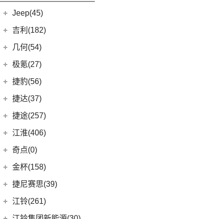
iCAR 03
(8)
Jeep(45)
广汽菲克
(26)
吉利(182)
(6)
自由侠
吉利汽车
(182)
几何(54)
(4)
大指挥官
(3)
嘉际ePro
几何汽车
(54)
极氪(27)
(7)
指南者
(7)
帝豪EV
(8)
几何E
极氪汽车
(27)
捷豹(56)
(8)
自由光
(1)
帝豪GL PHEV
(11)
几何G6
ZEEKR 001
(4)
奇瑞捷豹
(34)
捷达(37)
(1)
大指挥官PHEV
(4)
星越S
(4)
几何M6
(3)
极氪X
(9)
捷豹E-PACE
一汽-大众
(37)
捷途(257)
进口Jeep
(19)
(6)
星越
(16)
几何A
ZEEKR 009
(11)
(14)
捷豹XFL
(11)
捷达VA3
奇瑞汽车
(257)
江淮(406)
(5)
牧马人4xe
(5)
帝豪EV Pro
(15)
几何C
(9)
极氪007
(11)
捷豹XEL
(7)
捷达VS5
(20)
捷途X70 PRO
(6)
大切诺基(进口)
江淮汽车
(406)
(2)
博瑞ePro
奇点(0)
进口捷豹
(22)
(19)
捷达VS7
(31)
捷途X70
(7)
牧马人
(3)
(10)
帝豪S
瑞风S4
奇点汽车
(0)
金杯(158)
(3)
捷豹I-PACE
(15)
捷途大圣
(1)
角斗士
(98)
(9)
星越L 雷神Hi·P
星锐
(0)
奇点iC3
华晨雷诺
(94)
捷尼赛思(39)
(11)
捷豹F-PACE
(5)
捷途大圣i-DM
(1)
(4)
星越ePro
瑞风M5
(0)
奇点iS6
(8)
金杯快运
捷尼赛思
(39)
江铃(261)
(8)
捷豹F-TYPE
(53)
捷途X90 PLUS
(5)
(4)
远景X6
江淮iEV7L
(11)
大海狮
(12)
捷尼赛思GV80
江铃汽车
(261)
江铃集团新能源(30)