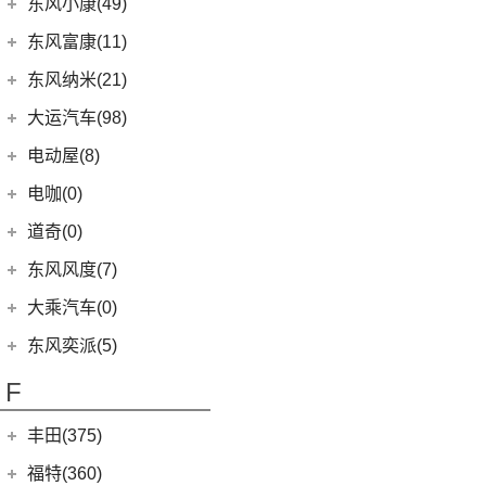
东风小康
(96)
(3)
C-TREK蔚领
东风小康(49)
(46)
锐骐
(3)
东风日产启辰-e30
(2)
奕炫EV
(13)
菱智M5 EV
(6)
(5)
高尔夫·嘉旅
风光500
东风小康
(49)
东风富康(11)
东风汽车
(73)
(7)
东风日产启辰-D60
(5)
风神L7
(9)
风行SX6
(3)
(11)
探岳GTE
风光S560
(6)
小康D71 PLUS
东风富康
(11)
东风纳米(21)
(41)
御风
(9)
启辰大V
(25)
奕炫MAX
(1)
风行T1EV
(22)
(4)
迈腾
风光370
(2)
小康EC36
(4)
富康ES600
(30)
御风P16
东风汽车
(21)
(4)
东风日产启辰-T60EV
大运汽车(98)
(3)
风神AX7
(12)
风行雷霆
(21)
(7)
速腾
风光ix5
(2)
小康K01
(1)
富康ES500
(1)
俊风E11K
(8)
(6)
东风EX1
东风日产启辰-启辰星
大运汽车
(98)
(14)
奕炫
电动屋(8)
(13)
风行S50 EV
(14)
(9)
揽巡
风光330
(4)
小康D52
(6)
e爱丽舍
(1)
俊风ER30
(7)
(5)
东风日产启辰-T60
纳米BOX
(51)
(19)
风神E70
远志M1
重庆小电天体
(8)
(2)
菱智M3
电咖(0)
(12)
(3)
高尔夫GTI
风光580
(8)
小康D72 PLUS
(6)
纳米01
(12)
(31)
皓瀚
大运皮卡
(5)
(8)
星海V9
YOUNG光小新
ID.6 CROZZ
(17)
(4)
风光E1
道奇(0)
(1)
小康C52
SKY EV01
(6)
(16)
悦虎
(27)
风行T5
(10)
(2)
宝来·纯电
风光ix7
(4)
小康C32
东风风度(7)
(29)
菱智M5
(6)
(10)
T-ROC探歌
风光MINI EV
(4)
小康D51
郑州日产
(7)
大乘汽车(0)
(20)
风行T5 EVO
(16)
(17)
大众CC
风光380
(1)
小康K02
(7)
帕拉丁
东风奕派(5)
(8)
风行游艇
ID.4 CROZZ
(19)
(6)
风光E3
(2)
小康C56
东风乘用车
(5)
F
(16)
风行M7
(2)
迈腾GTE
(2)
小康C37
eπ 007
(5)
(3)
菱智V3
(11)
探岳
(4)
小康C31
丰田(375)
(25)
菱智PLUS
(6)
大众CC猎装车
(3)
小康K07S
广汽丰田
(161)
福特(360)
(10)
风行S60 EV