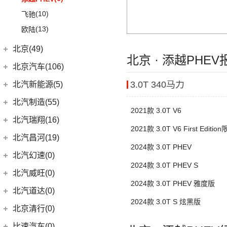
(15)
奥德赛
(2)
标致508L PHEV
(10)
奥迪A7
(18)
威霆
(5)
奔腾T33
(1)
宝马X5新能源
(55)
宝骏530
(5)
宋L
(9)
(10)
威朗
飞驰
(13)
缤智
(1)
标致2008
(19)
奥迪A8L
(10)
奔驰V级
(14)
奔腾B70S
(8)
宝马5系(进口)
(6)
宝骏RC-6
(11)
宋PLUS EV
(13)
(15)
昂科威Plus
欧陆
(14)
飞度
(9)
标致4008
(6)
奥迪A6 Avant
进口奔驰
(104)
(15)
奔腾T99
(3)
宝马i4
(6)
宝骏RS-5
(15)
宋Pro DM-i
(15)
昂科威
(17)
冠道
北京(49)
(9)
奥迪Q7
EQA
(1)
(8)
奔腾T90
(11)
宝马X7
(4)
宝骏RS-3
(15)
元PLUS
北京 · 添越PHE
(15)
昂科威S
东风本田
(121)
(5)
北京越野
(49)
奥迪A6 Allroad
北京汽车(106)
(17)
奔驰GLE
(13)
奔腾B70
(10)
宝马2系
(4)
宝骏Valli
(6)
秦EV
(4)
别克GL8新能源
(6)
本田CR-V新能源
(5)
Audi Sport
(58)
北京BJ30
(6)
奔驰GLS
北京汽车
(106)
(9)
宝马8系
3.0T 340马力
北汽新能源(5)
KiWi EV
(8)
(3)
海狮05 EV
(7)
世纪
(9)
本田HR-V
(4)
北京BJ90
(8)
奥迪RS4
(8)
奔驰G级
(6)
(2)
北京EU7
宝马2系Gran Tourer
(2)
宝骏E200
北汽新能源
(5)
北汽制造(55)
(19)
汉DM-i
(12)
君越
LIFE
(8)
2021款 3.0T V6
(27)
北京BJ40
(3)
奥迪S6
(4)
奔驰C级(进口)
(6)
(9)
宝马6系GT
北京EU5 PLUS
(4)
宝骏享境
EC5
(3)
(14)
海豚
北京汽车制造厂
(55)
北汽瑞翔(16)
(8)
英朗
(4)
本田e:NS1
(12)
北京BJ80
(3)
奥迪SQ5
(4)
奔驰GLE新能源
(9)
(5)
2021款 3.0T V6 First Editi
宝马iX
北京U7
(18)
宝骏RM-5
EC3
(2)
(5)
宋MAX DM-i
BJ 212
(12)
(3)
凯越
北汽瑞翔
(16)
北汽昌河(19)
(4)
东风本田M-NV
(1)
北京F40
(1)
奥迪RS e-tron GT
(12)
奔驰CLA级
(8)
(8)
宝马Z4
北京EX3
(21)
宝骏510
2024款 3.0T PHEV
(3)
元UP
(1)
北汽小猫
(11)
北汽瑞翔X5
北汽昌河
(19)
(16)
英仕派
北汽幻速(0)
(9)
奥迪S5
(11)
奔驰CLS级
(6)
(23)
宝马4系
北京X3
(19)
秦PLUS EV
(17)
勇士皮卡
2024款 3.0T PHEV S
(5)
北汽瑞翔X3
(13)
(2)
本田UR-V
北汽昌河A6
(2)
北汽威旺(0)
奥迪RS6
(2)
奔驰C级旅行版
(6)
(3)
宝马X6
北京X7 PHEV
(11)
秦PLUS DM-i
(5)
战旗
2024款 3.0T PHEV 雅度版
(11)
(3)
本田XR-V
北汽昌河M50S
(2)
奥迪RS7
(3)
奔驰GLC(进口)
(15)
(3)
宝马X5(进口)
北京X7
北汽道达(0)
(5)
秦L
(11)
元宝
(23)
(2)
思域
北汽EC100
2024款 3.0T S 炫黑版
(16)
奥迪RS5
(6)
奔驰B级
(22)
(14)
宝马7系
北京EU5
北京清行(0)
(3)
比亚迪D1
(9)
勇士
(6)
(10)
本田CR-V
北汽EV2
(1)
奥迪R8
(6)
奔驰A级(进口)
(5)
(5)
宝马X4
北京X5
(2)
海狮07DM-i
比速汽车(0)