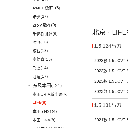
(3)
奔驰EQE
(1)
奥迪e-tron GT
(5)
宝马X2
(7)
宝骏360
(14)
Cayenne新能源
(4)
昂科拉GX
(8)
e:NP1 极湃1
(15)
奔驰GLB
(5)
奥迪A4 Allroad
(14)
宝马X5
(4)
宝骏悦也
Taycan
(21)
(11)
君威
(27)
皓影
(24)
奔驰GLC
(8)
奥迪A4 Avant
(9)
宝马X1
(2)
宝骏悦也Plus
Macan
(7)
(5)
昂科拉
(9)
ZR-V 致在
(5)
奔驰EQC
(3)
奥迪e-tron(进口)
(17)
宝马5系
(7)
云朵
Cayenne
(13)
北京 · LI
(3)
别克GL6
(6)
皓影新能源
(20)
奔驰E级
(11)
奥迪Q8
(4)
宝马i3
(4)
宝骏310
(2)
Macan新能源
(12)
微蓝6
(16)
凌派
(1)
福建奔驰
(28)
奥迪A8L新能源
进口宝马
(126)
1.5 124马力
(4)
宝骏云海
(2)
微蓝7
(13)
缤智
(10)
奥迪A7
(18)
威霆
(1)
宝马X5新能源
(55)
宝骏530
(9)
威朗
(15)
奥德赛
2023款 1.5L CV
(19)
奥迪A8L
(10)
奔驰V级
(8)
宝马5系(进口)
(6)
宝骏RC-6
(15)
昂科威Plus
(14)
飞度
(6)
奥迪A6 Avant
进口奔驰
(104)
2023款 1.5L CV
(11)
宝马X7
(6)
宝骏RS-5
(15)
昂科威
(17)
冠道
(9)
奥迪Q7
EQA
(1)
(3)
宝马i4
(4)
宝骏Valli
2023款 1.5L CV
(15)
昂科威S
东风本田
(121)
(5)
奥迪A6 Allroad
(17)
奔驰GLE
(10)
宝马2系
(4)
宝骏RS-3
2023款 1.5L CV
(4)
别克GL8新能源
(6)
本田CR-V新能源
Audi Sport
(58)
(6)
奔驰GLS
(9)
宝马8系
KiWi EV
(8)
(7)
世纪
LIFE
(8)
(8)
奥迪RS4
(8)
1.5 131马力
奔驰G级
(2)
宝马2系Gran Tourer
(2)
宝骏E200
(12)
君越
(4)
本田e:NS1
(3)
奥迪S6
(4)
奔驰C级(进口)
(6)
宝马6系GT
(18)
宝骏RM-5
(3)
凯越
(9)
2021款 1.5L CV
本田HR-V
(3)
奥迪SQ5
(4)
奔驰GLE新能源
(9)
宝马iX
(4)
宝骏享境
(8)
英朗