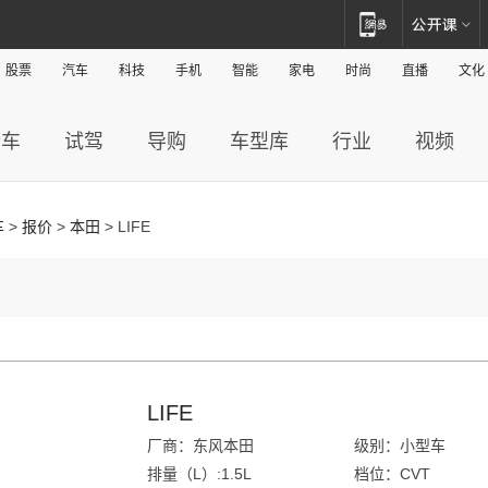
股票
汽车
科技
手机
智能
家电
时尚
直播
文化
新车
试驾
导购
车型库
行业
视频
车
>
报价
>
本田
> LIFE
LIFE
厂商：东风本田
级别：小型车
排量（L）:1.5L
档位：CVT