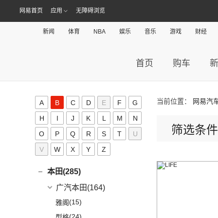
奥迪e-tron
AION S Plus
(9)
DBS
(4)
阿尔法·罗密欧
(19)
网易首页
应用
无障碍浏览
ARCFOX极狐(39)
(1)
奥迪Q2L e-tron
Aion Y
(29)
V8 Vantage
(5)
Stelvio
(8)
北汽新能源
(39)
ALPINA(0)
(22)
奥迪A6L
Aion S
(22)
新闻
体育
NBA
娱乐
音乐
游戏
财经
DBX
(6)
Giulia
(11)
(20)
极狐 阿尔法S(ARCFOX αS)
(2)
奥迪A6L新能源
Aion LX
(4)
艾康尼克(0)
DB11
(4)
(19)
极狐 阿尔法T(ARCFOX αT)
(14)
奥迪Q2L
(3)
传祺GE3
艾康尼克
(0)
首页
购车
B
Valhalla
(1)
(20)
奥迪Q5L
(0)
艾康尼克七系
奔驰(349)
(33)
奥迪A3两厢
当前位置：
网易汽
(19)
北京奔驰
(116)
奥迪A3三厢
A
B
C
D
E
F
G
宝马(248)
(28)
奥迪Q3
(9)
奔驰A级
H
I
J
K
L
M
N
华晨宝马
(90)
宝骏(188)
筛选条件
(12)
奥迪Q4 e-tron
(2)
奔驰EQA
O
P
Q
R
(7)
S
T
U
宝马5系新能源
上汽通用五菱
(188)
保时捷(160)
(12)
奥迪Q5L Sportback
(4)
奔驰A级AMG
(3)
宝马1系
V
W
X
Y
Z
(6)
宝骏730
保时捷
(160)
别克(167)
(17)
奥迪A4L
(4)
奔驰E级新能源
(1)
宝马X1新能源
(7)
宝骏310W
Panamera
(26)
上汽通用别克
(167)
本田(285)
(20)
奥迪Q3 Sportback
(19)
奔驰C级
(18)
宝马3系
(2)
宝骏E100
(35)
保时捷911
(5)
昂科旗
广汽本田
(164)
(6)
进口奥迪
(97)
奔驰GLA
(6)
宝马iX3
(7)
宝骏RC-5
(23)
保时捷718
(34)
别克GL8
(15)
雅阁
(5)
奔驰EQB
(19)
奥迪A5
(6)
宝马X3
(10)
宝骏RS-7
(19)
Panamera新能源
(3)
阅朗
(24)
型格