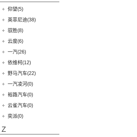
开拓者
(19)
(3)
索纳塔PHEV
金海狮
(5)
(8)
星纪元 ET
小米SU7
(6)
五菱征程
(18)
仰望(5)
沃尔沃XC90
(7)
星迈罗
(17)
(12)
途胜L
鑫源X30L
(24)
荣光新卡
(9)
畅巡
仰望
(5)
英菲尼迪(38)
(5)
全新一代 名图
鑫源新能源
(4)
(2)
五菱龙卡
(5)
沃兰多
(3)
仰望U8
(6)
MUFASA 沐飒
(2)
东风英菲尼迪
(34)
好运1号
驭胜(8)
(2)
星云
(8)
创酷
(1)
仰望U9
(10)
现代ix35
(2)
QX50
(11)
新海狮EV
江铃汽车
(8)
云度(6)
(6)
宏光V
(11)
探界者
(1)
仰望U7
(5)
领动
Q50L
(11)
(8)
驭胜S350
云度
(6)
一汽(26)
(26)
宏光MINIEV
(6)
创界
(4)
现代ix25
QX60
(12)
(4)
云度π3
(12)
一汽吉林
(6)
五菱之光
依维柯(12)
(14)
迈锐宝XL
(3)
名图 纯电动
进口英菲尼迪
(4)
(1)
云度V01L
(5)
五菱星光S
(4)
森雅R8
南京依维柯
(12)
野马汽车(22)
(4)
探界者Plus
(3)
菲斯塔 纯电动
QX55
(4)
(0)
云度π7
(7)
五菱星辰
(2)
森雅鸿雁
(12)
Daily欧胜
野马汽车
(22)
一汽凌河(0)
(15)
伊兰特
(1)
云度π1
(6)
五菱NanoEV
一汽红塔
(20)
(5)
斯派卡
(11)
索纳塔
裕路汽车(0)
(2)
五菱征途
(20)
蓝舰T340
(1)
野马EC60
(4)
悦动
云雀汽车(0)
五菱工业
(23)
(14)
博骏
(3)
菲斯塔
奕派(0)
(23)
五菱EV50
(2)
斯派卡EV
进口现代
(6)
Z
(6)
帕里斯帝