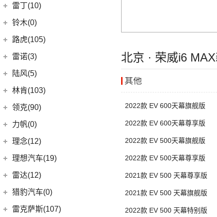
(9)
轩度
LITE
(3)
(11)
海豚EV
岚图
(20)
雷丁(10)
(4)
炫界
(6)
岚图梦想家
雷丁
(10)
铃木(0)
(10)
岚图FREE
(2)
雷丁i9
进口铃木
(0)
路虎(105)
(4)
岚图追光
(8)
芒果
(0)
吉姆尼
北京 · 荣威i6 M
奇瑞路虎
(28)
雷诺(3)
(0)
英格尼斯
(0)
揽胜极光L P300e
东风雷诺
(3)
陆风(5)
其他
(11)
发现运动版
(3)
雷诺e诺
陆风汽车
(5)
林肯(103)
(15)
揽胜极光L
进口雷诺
(0)
(5)
陆风荣曜
2022款 EV 600天幕旗舰版
长安林肯
(60)
领克(90)
(2)
发现运动版P300e
Espace
(0)
(18)
冒险家
领克汽车
(90)
2022款 EV 600天幕尊享版
力帆(0)
进口路虎
(77)
(0)
达斯特
(12)
航海家
(6)
领克06 PHEV
重庆力帆
(0)
2022款 EV 500天幕旗舰版
理念(12)
(1)
卫士P400e
(2)
冒险家PHEV
(6)
领克02
(0)
乐途
理念汽车
(12)
理想汽车(19)
(0)
2022款 EV 500天幕尊享版
揽胜极光(进口)
(13)
林肯Z
(13)
领克03
(12)
广汽本田VE-1
(2)
揽胜运动版新能源
理想汽车
(19)
雷达(12)
2021款 EV 500 天幕尊享版
(15)
飞行家
(12)
领克01
(17)
揽胜
(6)
理想L9
雷达汽车
(12)
猎豹汽车(0)
2021款 EV 500 天幕旗舰版
林肯(进口)
(43)
(6)
领克09
(16)
发现
(6)
理想L8
(12)
雷达RD6
猎豹汽车
(0)
MKZ
(11)
雷克萨斯(107)
(3)
2022款 EV 500 天幕特别版
领克01新能源
(11)
揽胜星脉