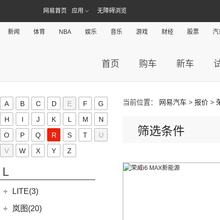
(24)
凯歌
(7)
(16)
金杯海狮
银河E8
江铃集团轻汽(0)
(40)
宝典
(14)
捷途X70M
网易首页
应用
无障碍浏览
(10)
(5)
(7)
豪越
嘉悦X7
九龙A6
(2)
凯特
(6)
银河E5
绵阳金杯
(10)
(48)
特顺
集度(4)
(6)
捷途X95
(17)
(12)
(4)
博越
江淮iC5
九龙A5
(20)
金威
新闻
体育
(6)
NBA
娱乐
音乐
游戏
财经
股票
汽
银河L6
(2)
金典
(58)
域虎7
集度汽车
(4)
(8)
山海L9
K
(2)
(4)
缤越ePro
江淮iEVA50
(5)
银河L7
(8)
大力神K5
(7)
域虎EV
ROBO-01
(4)
(3)
捷途山海T2
(4)
(11)
博越X
嘉悦A5
首页
购车
新车
华晨鑫源
(54)
Karma(0)
(10)
福顺
(7)
(0)
捷途旅行者
集度SIMUCar
(13)
(2)
星瑞
江淮IEV7S
(12)
新海狮
Karma
(0)
凯迪拉克(72)
(12)
捷途X90 PRO
(5)
(102)
远景
帅铃T8
(15)
新海狮S
Revero GT
(0)
上汽通用凯迪拉克
(72)
克莱斯勒(1)
(40)
捷途X70 PLUS
(66)
(5)
帝豪GSe
悍途
当前位置：
网易汽车
>
报价
>
A
B
C
D
E
F
G
(27)
小海狮
(11)
凯迪拉克XT6
进口克莱斯勒
(1)
凯翼(34)
(3)
远景X3
H
I
J
K
L
M
N
(9)
凯迪拉克XT4
筛选条件
(1)
大捷龙PHEV
(11)
缤越
凯翼
(34)
开瑞(28)
O
P
Q
R
S
T
U
(15)
凯迪拉克XT5
(13)
星越L
(4)
凯翼V7
开瑞汽车
(28)
卡威(0)
V
W
X
Y
Z
(13)
凯迪拉克CT5
(6)
博越PRO
(3)
凯翼E5 EV
(11)
江豚
L
(5)
LYRIQ锐歌
(11)
帝豪
(3)
凯翼X5
(0)
开瑞K50EV
(4)
凯迪拉克GT4
(2)
帝豪L雷神HiP
LITE(3)
(4)
凯翼X3
(2)
开瑞K60
(8)
凯迪拉克CT6
(7)
炫界Pro EV
北汽新能源
(3)
岚图(20)
(4)
优优EV
(7)
凯迪拉克CT4