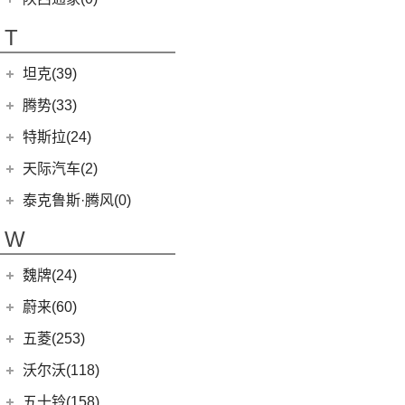
T70 EV
(1)
T70
(120)
T
EV80
(11)
坦克(39)
EG10
(2)
长城汽车
(39)
腾势(33)
G50
(18)
(0)
坦克800
腾势
(33)
EV90
(21)
特斯拉(24)
(1)
坦克500新能源
(9)
腾势D9 DM-i
MIFA 9
(29)
特斯拉中国
(13)
天际汽车(2)
(4)
坦克400新能源
(10)
腾势N7
EUNIQ 5
(9)
Model Y
(6)
天际汽车
(2)
泰克鲁斯·腾风(0)
(3)
坦克700
(6)
腾势D9 EV
T60
(9)
Model 3
(7)
(0)
天际ME-S
泰克鲁斯·腾风
(0)
W
(13)
坦克300
(8)
腾势X
T90 EV
(2)
进口特斯拉
(11)
(2)
天际ME7
GT96 TREV
(0)
(18)
坦克500
V80
(212)
魏牌(24)
Cybertruck
(3)
(0)
天际ME5
EV30
(19)
Roadster
(0)
长城汽车
(24)
蔚来(60)
G90
(27)
Model S
(4)
(3)
玛奇朵DHT
蔚来汽车
(60)
五菱(253)
V90
(122)
Model X
(4)
(7)
摩卡
(6)
蔚来ET5
上汽通用五菱
(230)
沃尔沃(118)
D60
(12)
(4)
拿铁DHT
(12)
蔚来ES6
(14)
荣光S
沃尔沃亚太
(83)
五十铃(158)