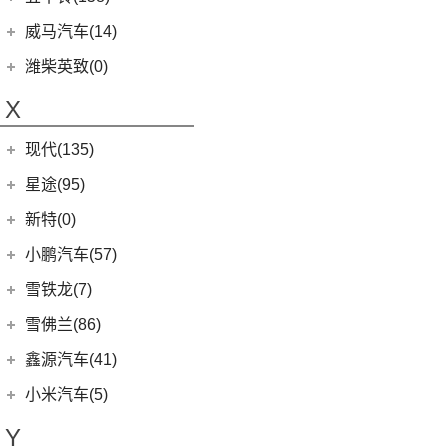
(6)
领地
(0)
圆梦
(1)
蔚来ET9
(6)
五菱佳辰
(13)
沃尔沃XC60 E驱混动
江西五十铃
(158)
威马汽车(14)
D90 Pro
(16)
(2)
玛奇朵DHT-PHEV
(11)
蔚来EC6
(6)
五菱星光
(8)
沃尔沃S60
(44)
经典瑞迈
G10
(18)
威马汽车
(14)
潍柴英致(0)
(4)
拿铁DHT-PHEV
(0)
蔚来EP9
(6)
宏光S3
(8)
沃尔沃S90 E驱混动
D-MAX
(14)
(3)
威马EX6
(4)
摩卡新能源
X
(18)
蔚来ES8
(9)
荣光
(9)
沃尔沃C40纯电
(57)
铃拓
(3)
威马EX5
(12)
蔚来ET7
(2)
缤果PLUS
(13)
沃尔沃S90
现代(135)
(16)
瑞迈S
(4)
威马E.5
(7)
五菱星驰
(7)
沃尔沃XC40
(27)
mu-X牧游侠
北京现代
(129)
星途(95)
(4)
威马W6
(3)
荣光V
(8)
沃尔沃S60 E驱混动
(3)
昂希诺 纯电动
(0)
威马M7
星途
(95)
新特(0)
(17)
宏光PLUS
(4)
沃尔沃EX30
(11)
胜达
(6)
星纪元 ES
小鹏汽车(57)
(9)
凯捷
(6)
沃尔沃XC40纯电
(2)
EO 羿欧
(14)
星途追风
小鹏汽车
(57)
雪铁龙(7)
(8)
五菱Air ev晴空
(7)
沃尔沃XC60
(4)
悦纳
(7)
星途瑶光C-DM
(4)
小鹏汽车X9
(8)
荣光EV
东风雪铁龙
(7)
雪佛兰(86)
(0)
沃尔沃EX90
(7)
瑞纳
(17)
星途瑶光
(9)
小鹏汽车G3i
(3)
之光小卡
(4)
凡尔赛C5 X
进口沃尔沃
(35)
上汽通用雪佛兰
(86)
鑫源汽车(41)
(4)
昂希诺
(22)
星途揽月
(11)
小鹏汽车G9
(7)
宏光
(1)
天逸BEYOND PHEV
(3)
(3)
沃尔沃XC90 E驱混动
科沃兹
华晨鑫源
(37)
(3)
领动 PHEV
小米汽车(5)
(3)
星途追风C-DM
(23)
小鹏汽车P7
(18)
荣光小卡
(2)
天逸BEYOND
(8)
沃尔沃V60
(6)
科鲁泽
(6)
(6)
库斯途
鑫源X30
小米汽车
(5)
(18)
星途凌云
Y
(10)
小鹏汽车P5
(9)
缤果
(6)
沃尔沃V90
(13)