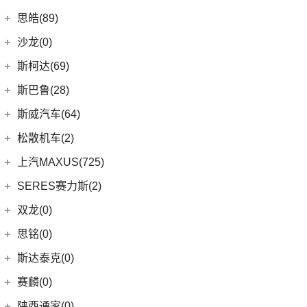
(9)
smart精灵#1
广汽三菱
(27)
思皓(89)
(13)
欧蓝德
江淮大众
(2)
沙龙(0)
(7)
奕歌
(2)
思皓E20X
沙龙汽车
(0)
斯柯达(69)
(2)
祺智EV
江汽集团
(87)
(0)
机甲龙
上汽斯柯达
(69)
斯巴鲁(28)
(4)
劲炫
(3)
思皓X4
(9)
速派
斯巴鲁
(28)
斯威汽车(64)
(1)
阿图柯
(5)
思皓E40X
(6)
柯珞克
(11)
森林人
华晨鑫源
(64)
松散机车(2)
(4)
思皓X7
(7)
柯米克
(3)
力狮
(12)
斯威G01
松散机车
(2)
上汽MAXUS(725)
(5)
思皓E50A
(17)
明锐
(4)
斯巴鲁BRZ
(5)
斯威X3
(1)
SS SUMMER 夏天
上汽大通
(725)
SERES赛力斯(2)
(3)
爱跑
(5)
柯米克GT
(6)
傲虎
(11)
斯威X7
(1)
SS DOLPHIN 海豚
G20
(23)
(9)
思皓A5
金康赛力斯
(2)
双龙(0)
(8)
柯迪亚克GT
(4)
斯巴鲁XV
(4)
钢铁侠
EUNIQ 6
(8)
(10)
思皓QX
(2)
赛力斯SF5
(4)
昕锐
思铭(0)
(2)
斯威X2
EUNIQ 7
(2)
(8)
思皓E10X
SF7
(0)
(4)
昕动
斯达泰克(0)
(29)
斯威G05
FCV80
(1)
(7)
思皓曜
(9)
柯迪亚克
(1)
斯威G01 EV
赛麟(0)
T90
(37)
(33)
思皓X8
陕西通家(0)