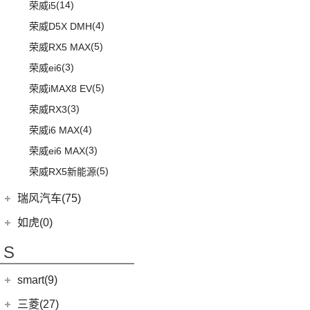
(6)
途达
(14)
荣威i5
(13)
瑞虎5x
(15)
奇骏
(4)
荣威D5X DMH
(7)
风云A8
(14)
ARIYA艾睿雅
(5)
荣威RX5 MAX
(2)
新蓝鸟
(3)
荣威ei6
郑州日产
(51)
(5)
荣威iMAX8 EV
(38)
纳瓦拉
(3)
荣威RX3
(5)
锐骐7虎啸
(4)
荣威i6 MAX
(6)
途达
(3)
荣威ei6 MAX
(2)
奇骏·荣耀
(5)
荣威RX5新能源
进口日产
(4)
瑞风汽车(75)
(0)
日产Ariya
江汽集团
(75)
如虎(0)
(4)
途乐
(12)
瑞风L6 MAX
S
(3)
瑞风L5
smart(9)
(51)
瑞风M3
smart
(9)
三菱(27)
(9)
瑞风M4