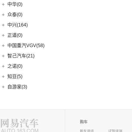
中华(0)
众泰(0)
众泰汽车
(0)
中兴(164)
(0)
众泰TS5
中兴汽车
(164)
正道(0)
(95)
领主
正道
(0)
中国重汽VGV(58)
(14)
小老虎
(0)
正道K350
中国重汽VGV
(58)
智己汽车(21)
(55)
威虎
(0)
正道H500
VGV U70
(18)
智己汽车
(21)
之诺(0)
(0)
正道K750
VGV U70Pro
(14)
(9)
智己LS6
知豆(5)
(0)
正道H600
VGV U75PLUS
(26)
(2)
智己LS7
知豆电动车
(5)
自游家(3)
(0)
正道GT
(5)
智己L7
(5)
知豆彩虹
大乘汽车
(3)
(0)
正道K550
(5)
智己L6
(3)
自游家NV
购车
新车资讯
试驾评测