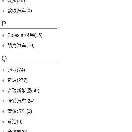
欧拉(28)
(0)
哪吒GT
(8)
讴歌RDX
欧拉
(28)
欧联汽车(0)
(9)
哪吒X
(9)
讴歌CDX
(3)
芭蕾猫
P
(5)
欧拉5
Polestar极星(15)
(8)
好猫
Polestar
(15)
朋克汽车(10)
(5)
好猫GT
Polestar 1
(1)
(0)
朋克猫
朋克汽车
(10)
Q
Precept
(0)
(0)
樱桃猫
(1)
朋克啦啦
起亚(74)
Polestar 4
(6)
(7)
闪电猫
(5)
朋克美美
起亚
(74)
Polestar 2
(6)
奇瑞(277)
(4)
朋克多多
(11)
狮铂拓界
Polestar 3
(2)
奇瑞汽车
(277)
奇瑞新能源(50)
(4)
福瑞迪
(0)
奇瑞TJ-1
奇瑞新能源
(50)
庆铃汽车(24)
(5)
智跑
(16)
瑞虎7
(1)
艾瑞泽5e
庆铃汽车
(24)
清源汽车(0)
(13)
起亚K3
(27)
瑞虎3x
(3)
瑞虎3xe
(24)
TAGA达咖H
清源汽车
(0)
前途(0)
(6)
奕跑
(6)
风云T9
(3)
大蚂蚁
(0)
清源尊者
全球鹰(0)