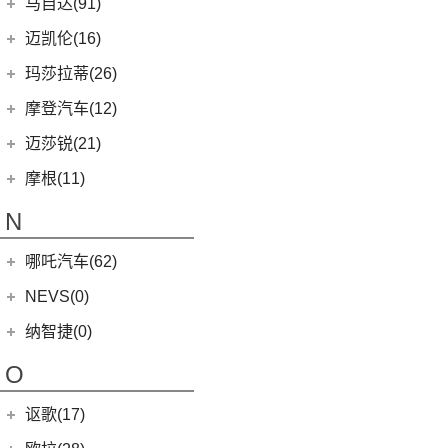
MINI
(67)
马自达(91)
(3)
MG5天蝎座
MINI 5-DOOR
(10)
长安马自达
(77)
迈凯伦(16)
MG MULAN
(7)
MINI 3-DOOR
(25)
(20)
马自达3 昂克赛拉
迈凯伦
(16)
玛莎拉蒂(26)
MG ONE
(11)
MINI CLUBMAN
(11)
(0)
马自达EZ-6
(0)
塞纳
玛莎拉蒂
(26)
摩登汽车(12)
(2)
名爵5
MINI COUNTRYMAN
(15)
(11)
马自达CX-50行也
(2)
迈凯伦570S
Ghibli
(5)
摩登汽车
(12)
迈莎锐(21)
(5)
名爵6新能源
MINI CABRIO
(6)
(23)
马自达CX-5
(1)
迈凯伦540C
(5)
总裁
Modern in
(12)
迈莎锐
(21)
(3)
MG领航新能源
摩根(11)
MINI JCW
(5)
(4)
马自达CX-8
(1)
迈凯伦765LT
MC20
(5)
(7)
(1)
名爵6
迈莎锐Urus
摩根
(11)
MINI JCW
(2)
N
(19)
马自达CX-30
(2)
迈凯伦600LT
Levante
(6)
MG7
(6)
(1)
迈莎锐Cayenne
3-Wheeler
(2)
MINI JCW CLUBMAN
(1)
一汽马自达
(14)
(3)
迈凯伦GT
Grecale
(5)
哪吒汽车(62)
(3)
(15)
名爵eHS
迈莎锐MV600
(1)
摩根4-4
MINI JCW COUNTRYMAN
(2)
(8)
马自达CX-4
(2)
迈凯伦720S
合众新能源
(62)
NEVS(0)
(4)
(3)
名爵ZS
迈莎锐G级
(2)
摩根Aero
(6)
阿特兹
Artura
(4)
(9)
哪吒S
(4)
(1)
名爵EZS
迈莎锐揽胜
国能汽车
(0)
纳智捷(0)
(1)
摩根Plus 8
(1)
迈凯伦570GT
(4)
哪吒AYA
(10)
名爵HS
NEVS 9-3
(0)
(2)
摩根Roadster
O
(22)
哪吒U
(7)
MG领航
NEVS 9-3X
(0)
(1)
摩根Aero 8
讴歌(17)
(9)
哪吒V
(2)
摩根Plus 4
(9)
哪吒L
广汽讴歌
(17)