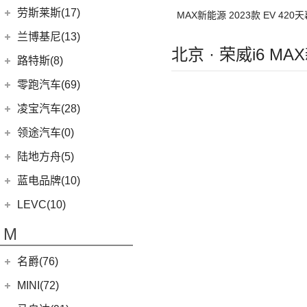
(1)
理想MEGA
(0)
猎豹Coupe
(5)
航海家(进口)
雷克萨斯
(107)
(14)
领克09 PHEV
劳斯莱斯(17)
MAX新能源 2023款 EV 42
(1)
揽胜P400e
(6)
理想L7
(0)
缤歌
MKC
(5)
(0)
(16)
领克ZERO
雷克萨斯RX
劳斯莱斯
(17)
兰博基尼(13)
(20)
卫士
(0)
猎豹CT7
(1)
飞行家PHEV
北京 · 荣威i6 M
(8)
(5)
领克06
雷克萨斯LC
(5)
古思特
兰博基尼
(13)
路特斯(8)
(9)
揽胜运动版
(14)
领航员
(4)
(2)
领克02 Hatchback
雷克萨斯UX新能源
(2)
魅影
Huracan
(5)
路特斯
(8)
零跑汽车(69)
(7)
大陆
(6)
(2)
领克03 PHEV
雷克萨斯CT
(6)
库里南
Urus
(3)
ELETRE
(4)
零跑汽车
(69)
凌宝汽车(28)
(9)
(23)
领克05
雷克萨斯NX
(0)
浮影
Aventador
(5)
EMIRA
(2)
(14)
零跑T03
吉麦新能源
(28)
领途汽车(0)
(21)
(2)
领克02 PHEV
雷克萨斯ES
(2)
幻影
Evija
(1)
(6)
零跑S01
(17)
凌宝BOX
(3)
(5)
领克07
雷克萨斯LM
陆地方舟(5)
(2)
曜影
Evora
(1)
(26)
零跑C11
(4)
凌宝uni
(14)
(2)
领克05 PHEV
雷克萨斯LS
陆地方舟
(5)
蓝电品牌(10)
(23)
零跑C01
(7)
凌宝COCO
(15)
雷克萨斯UX
(5)
威途X35
蓝电品牌
(10)
LEVC(10)
(8)
蓝电E5
LEVC
(10)
M
(2)
蓝电E5 PLUS
L380
(4)
名爵(76)
LEVC TX
(6)
上汽集团
(76)
MINI(72)
Cyberster
(4)