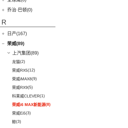
(2)
起亚K3 PHEV
(7)
艾瑞泽5 GT
(16)
QQ冰淇淋
(0)
清源小尊
(4)
嘉华
乔治·巴顿(0)
(35)
瑞虎8
(10)
小蚂蚁
(4)
K5凯酷
(14)
欧萌达
R
(10)
艾瑞泽e
KX CROSS
(2)
(5)
艾瑞泽5
(4)
瑞虎e
日产(167)
(1)
起亚KX3 EV
(7)
瑞虎8 L
eQ7
(3)
东风日产
(112)
荣威(89)
(4)
起亚K3 EV
(14)
瑞虎8 PRO
(3)
楼兰
(2)
起亚K5 PHEV
上汽集团
(89)
(24)
瑞虎7 PLUS
(12)
逍客
(4)
凯绅
(2)
龙猫
(4)
艾瑞泽GX
(7)
骐达
(2)
焕驰
(12)
荣威RX5
(24)
艾瑞泽5 PLUS
(5)
日产N7
(5)
起亚KX5
(9)
荣威iMAX8
(6)
瑞虎8 PLUS鲲鹏e+
(9)
探陆
(5)
KX3傲跑
(5)
荣威RX9
(7)
瑞虎7 PLUS新能源
(25)
轩逸
(1)
科莱威CLEVER
(17)
探索06
(2)
轩逸·纯电
(8)
荣威i6 MAX新能源
(7)
瑞虎3
(6)
劲客
(3)
荣威Ei5
(14)
艾瑞泽8
(6)
天籁
(3)
鲸
(23)
瑞虎8 PLUS