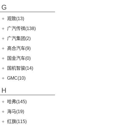
(2)
(5)
福特EVOS
启腾EX7
(6)
豹5
(17)
法拉第未来
(0)
途岳
(2)
萨普
G
(6)
睿蓝X3 PRO
(13)
丰田C-HR
(10)
(4)
福克斯三厢
启腾M70
(22)
FF91
(0)
途昂
(27)
风景G9
(2)
枫叶80v PRO
(5)
丰田C-HR EV
江铃福特
(267)
观致(13)
(4)
新桑塔纳
(65)
风景G7
(23)
威兰达
(79)
新全顺
观致汽车
(13)
广汽传祺(138)
(4)
帕萨特PHEV
(128)
大将军G9
(6)
威兰达高性能版
(3)
领界EV
(6)
观致7
广汽乘用车
(138)
(3)
广汽集团(2)
辉昂
(3)
伽途ix7
(9)
广汽丰田bZ4X
(9)
途睿欧
(1)
观致3
(8)
ID.3
(7)
传祺E8
(16)
拓陆者胜途5
广汽本田
(2)
高合汽车(9)
(3)
致炫X
(11)
撼路者
(6)
观致5
(4)
传祺GS4
(10)
威然
(8)
拓陆者胜途7
(2)
绎乐
华人运通
(9)
国金汽车(0)
一汽丰田
(192)
(7)
福特烈马
(8)
影酷
(5)
途观X
(39)
拓陆者驭途9
(5)
高合HiPhi X
(5)
卡罗拉双擎E+
国机智骏(14)
(7)
领界S
(4)
影豹
(12)
途铠
(4)
高合HiPhi Z
(3)
奕泽E进擎
(15)
国机智骏
(14)
领睿
GMC(10)
(15)
POLO
(15)
传祺M6
(5)
一汽丰田bZ4X
(22)
GX5
(6)
领裕
GMC
(10)
H
(4)
传祺ES9
进口大众
(15)
(17)
奕泽IZOA
(114)
GC1
(3)
新世代全顺
YUKON
(3)
(17)
传祺GS8
(2)
途锐eHybrid
(7)
哈弗(145)
RAV4荣放双擎E+
GC2
(5)
进口福特
(7)
SAVANA
(2)
(5)
传祺GA4 PLUS
(10)
途锐
(18)
皇冠陆放
长城汽车
(145)
海马(19)
(4)
福特F-150
SIERRA
(5)
(9)
传祺E9
(3)
蔚揽
(16)
凌放HARRIER
(5)
哈弗H2
Mustang
(3)
一汽海马
(7)
红旗(115)
(9)
传祺GS3
大众R
(1)
(21)