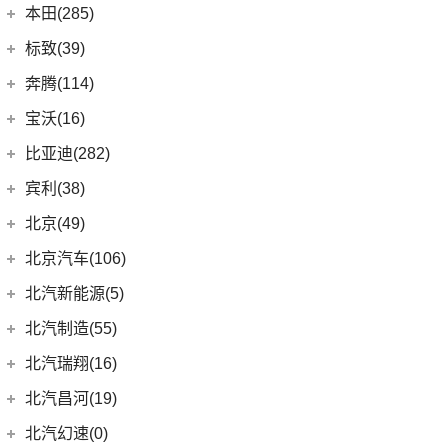
(7)
宝骏310W
(35)
保时捷911
上汽通用别克
(167)
本田(285)
(19)
奔驰C级
(18)
宝马3系
(2)
宝骏E100
Panamera
(26)
(5)
昂科旗
广汽本田
(164)
标致(39)
(6)
奔驰GLA
(6)
宝马iX3
(7)
宝骏RC-5
(23)
保时捷718
(34)
别克GL8
(15)
雅阁
东风标致
(39)
(5)
奔驰EQB
奔腾(114)
(6)
宝马X3
(10)
宝骏RS-7
(14)
Cayenne新能源
(3)
阅朗
(27)
皓影
(3)
(4)
奔驰EQE
标致5008
一汽奔腾
(114)
(5)
宝马X2
宝沃(16)
(7)
宝骏360
Taycan
(21)
(4)
昂科拉GX
(8)
e:NP1 极湃1
(15)
(2)
奔驰GLB
标致4008 PHEV
(14)
(30)
宝马X5
奔腾NAT
宝沃
(16)
(2)
宝骏悦也Plus
比亚迪(282)
(19)
Panamera新能源
(11)
君威
(24)
型格
(24)
(13)
奔驰GLC
标致508L
(9)
(5)
宝马X1
奔腾E01
(4)
(4)
宝骏悦也
宝沃BX5
Cayenne
(13)
比亚迪
(282)
宾利(38)
(5)
昂科拉
(9)
ZR-V 致在
(5)
(2)
奔驰EQC
标致e2008
(17)
(6)
宝马5系
奔腾小马
(7)
(10)
云朵
宝沃BX7
(8)
(2)
Macan新能源
海狮07 EV
宾利
(38)
(3)
别克GL6
北京(49)
(6)
皓影新能源
(20)
(3)
奔驰E级
标致408X
(4)
(10)
宝马i3
奔腾T55
(4)
(2)
宝骏310
宝沃BXi7
Macan
(7)
(12)
护卫舰07
(9)
(2)
微蓝7
添越
北京越野
(49)
(16)
凌派
北京汽车(106)
(3)
标致408
福建奔驰
(28)
(8)
奔腾T77
进口宝马
(126)
(4)
宝骏云海
(6)
海鸥
(12)
(6)
微蓝6
添越PHEV
(15)
(5)
奥德赛
北京BJ30
北京汽车
(106)
(2)
标致508L PHEV
北汽新能源(5)
(18)
威霆
(5)
奔腾T33
(1)
宝马X5新能源
(55)
宝骏530
(5)
宋L
(9)
(10)
威朗
飞驰
(13)
(4)
缤智
北京BJ90
(6)
(1)
标致2008
北京EU7
(10)
奔驰V级
北汽新能源
(5)
(14)
奔腾B70S
北汽制造(55)
(8)
宝马5系(进口)
(6)
宝骏RC-6
(11)
宋PLUS EV
(13)
(15)
昂科威Plus
欧陆
(14)
(27)
飞度
北京BJ40
(9)
(9)
标致4008
北京EU5 PLUS
进口奔驰
(104)
EC5
(3)
(15)
奔腾T99
(3)
宝马i4
北京汽车制造厂
(55)
(6)
宝骏RS-5
北汽瑞翔(16)
(15)
宋Pro DM-i
(15)
昂科威
(17)
(12)
冠道
北京BJ80
(5)
北京U7
EQA
(1)
EC3
(2)
(8)
奔腾T90
(11)
宝马X7
BJ 212
(12)
(4)
宝骏RS-3
北汽瑞翔
(16)
(15)
元PLUS
北汽昌河(19)
(15)
昂科威S
(1)
北京F40
东风本田
(121)
(8)
北京EX3
(17)
奔驰GLE
(13)
奔腾B70
(10)
宝马2系
(4)
(1)
宝骏Valli
北汽小猫
(6)
(11)
秦EV
北汽瑞翔X5
北汽昌河
(19)
(4)
别克GL8新能源
北汽幻速(0)
(6)
本田CR-V新能源
(6)
北京X3
(6)
奔驰GLS