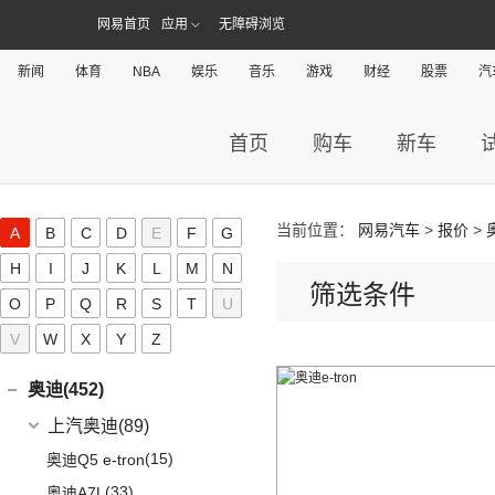
网易首页
应用
无障碍浏览
新闻
体育
NBA
娱乐
音乐
游戏
财经
股票
汽
首页
购车
新车
当前位置：
网易汽车
>
报价
>
A
B
C
D
E
F
G
H
I
J
K
L
M
N
筛选条件
A
O
P
Q
R
S
T
U
V
W
X
Y
Z
AITO(36)
赛力斯汽车
(36)
奥迪(452)
(6)
问界M9
上汽奥迪
(89)
(2)
问界M5 EV
(15)
奥迪Q5 e-tron
(14)
问界M7
(33)
奥迪A7L