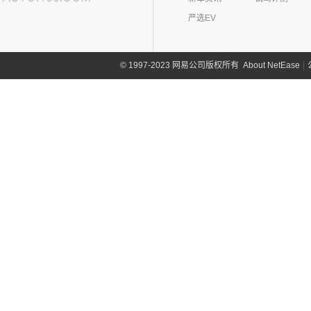
(12)
哈弗大狗
(1)
恒驰5
(3)
华晨新日i03A
昊铂
(24)
I
(40)
黄海N2
严选EV
(4)
哈弗H7
(6)
华晨新日i03
(14)
昊铂HT
(10)
哈弗H6S
iCAR(8)
(10)
昊铂GT
(7)
About NetEase
|
1997-2023 网易公司版权所有
©
哈弗H9
奇瑞新能源
(8)
J
(7)
哈弗H6
iCAR 03
(8)
Jeep(45)
广汽菲克
(26)
吉利(182)
(6)
自由侠
吉利汽车
(182)
几何(54)
(4)
大指挥官
(3)
嘉际ePro
几何汽车
(54)
极氪(27)
(7)
指南者
(7)
帝豪EV
(8)
几何E
极氪汽车
(27)
捷豹(56)
(8)
自由光
(1)
帝豪GL PHEV
(11)
几何G6
ZEEKR 001
(4)
奇瑞捷豹
(34)
捷达(37)
(1)
大指挥官PHEV
(4)
星越S
(4)
几何M6
(3)
极氪X
(9)
捷豹E-PACE
一汽-大众
(37)
捷途(257)
进口Jeep
(19)
(6)
星越
(16)
几何A
ZEEKR 009
(11)
(14)
捷豹XFL
(11)
捷达VA3
奇瑞汽车
(257)
江淮(406)
(5)
牧马人4xe
(5)
帝豪EV Pro
(15)
几何C
(9)
极氪007
(11)
捷豹XEL
(7)
捷达VS5
(20)
捷途X70 PRO
(6)
大切诺基(进口)
江淮汽车
(406)
(2)
博瑞ePro
奇点(0)