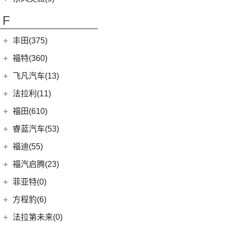
(8)
风行游艇
ID.4 CROZZ
(19)
(6)
风光E3
(2)
小康C56
东风乘用车
(5)
F
(16)
风行M7
(2)
迈腾GTE
(2)
小康C37
eπ 007
(5)
(3)
菱智V3
(11)
探岳
(4)
小康C31
丰田(375)
(25)
菱智PLUS
(6)
大众CC猎装车
(3)
小康K07S
广汽丰田
(161)
福特(360)
(10)
风行S60 EV
(4)
探岳X
(2)
小康K05S
(6)
锋兰达
长安福特
(86)
飞凡汽车(13)
(0)
风行M7新能源
上汽大众
(225)
(1)
小康C51
(2)
致炫
(5)
福特电马
上汽集团
(13)
法拉利(11)
(21)
朗逸
(2)
小康C36
(8)
凌尚
(1)
锐际新能源
(3)
飞凡ER6
法拉利
(11)
福田(610)
(20)
途昂X
(1)
小康C35
(4)
雷凌双擎E+
(8)
锐界L
(3)
飞凡MARVEL R
(2)
法拉利F8
(2)
福田汽车
(610)
途观L PHEV
睿蓝汽车(53)
(2)
致享
(24)
蒙迪欧
(7)
飞凡R7
(2)
法拉利812
(30)
帕萨特
(222)
图雅诺
睿蓝汽车
(53)
福迪(55)
(15)
雷凌
(12)
锐际
SF90
(2)
(9)
途观L
(27)
拓陆者驭途8
(5)
睿蓝9
福迪汽车
(55)
(9)
赛那SIENNA
福汽启腾(23)
(7)
锐界
Roma
(2)
(11)
途安L
(45)
福田G5
(8)
枫叶80v
(18)
(19)
威飒
揽福
福汽新龙马
(23)
(13)
探险者
菲亚特(0)
Portofino
(1)
ID.6 X
(10)
(11)
征服者3
(15)
枫叶60s
(12)
(7)
广汽丰田iA5
雄狮F16
(3)
(8)
福克斯两厢
启腾M70EV
方程豹(6)
(2)
法拉利488
(9)
凌渡
(14)
征服者5
(6)
枫叶30x
(21)
(24)
汉兰达
雄狮F22
(4)
(3)
福睿斯
启腾EX80
方程豹
(6)
法拉第未来(0)
ID.4 X
(14)
(3)
伽途ix5
(11)
睿蓝7
(10)
凯美瑞