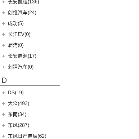
(5)
奔驰GLE AMG
长安欧尚
(140)
(2)
长安凯程(136)
宝马X3M
(10)
唐EV
(13)
山海炮
(6)
长安CS95
(13)
深蓝S7
(1)
奔驰GLS AMG
(3)
长安欧尚Z6智电iDD
(2)
宝马X6M
长安凯程
(136)
创维汽车(24)
(15)
海豹
(4)
炮EV
(16)
长安UNI-K
(16)
长安深蓝SL03
(3)
奔驰GLB AMG
(4)
长安欧尚A600 EV
(2)
宝马X5M
(4)
凯程F300
(17)
汉EV
创维汽车
(24)
(22)
风骏5
成功(5)
(3)
锐程CC
(3)
奔驰S级AMG
(0)
欧尚E01
(2)
宝马X4M
(5)
睿行M90
(2)
比亚迪e9
(24)
创维汽车EV6
航天成功
(5)
(10)
UNI-K 智电iDD
长江EV(0)
(12)
奔驰AMG GT
(7)
欧尚X5 PLUS
(3)
睿行S50
(11)
驱逐舰05
(6)
(1)
悦翔
成功BEV6
昶洧(0)
(9)
奔驰CLA AMG
(13)
长安欧尚Z6
(8)
神骐F30
(16)
宋PLUS DM-i
(4)
(20)
长安CS75 PLUS
成功V2
昶洧
(0)
长安启源(17)
(6)
奔驰E级AMG
(1)
长安欧尚科尚EV
(18)
神骐PLUS
(2)
比亚迪e3
(12)
长安CS85 COUPE
(0)
昶洧TP-488c
(7)
奔驰A级AMG(进口)
长安启源
(17)
(4)
长安欧尚科赛5
刺猬汽车(0)
(18)
睿行M60
(13)
唐新能源
(24)
长安览拓者
(5)
奔驰G AMG
(7)
(4)
长安欧尚X70A
长安启源E07
(9)
睿行EM80
(6)
元Pro
D
(10)
长安CS55 PLUS
(14)
奔驰C级AMG
(10)
(21)
长安欧尚X7 PLUS
长安启源A07
(18)
睿行M80
(15)
长安UNI-T
DS(19)
梅赛德斯-EQ
(7)
(3)
长安欧尚A800
(36)
凯程F70
(9)
长安Lumin
DS汽车
(16)
大众(493)
(7)
(5)
奔驰EQS
奔奔E-Star
(1)
睿行S50T
(5)
锐程PLUS
DS 9
(5)
(7)
(0)
奔驰EQC(进口)
欧诺S
一汽-大众
(251)
东南(34)
(2)
睿行ES30
(10)
长安CS35PLUS
(3)
DS 9新能源
(1)
长安欧尚A600
梅赛德斯-迈巴赫
(20)
ID.7 VIZZION
(7)
(10)
长安之星9
东南汽车
(34)
东风(287)
(8)
长安F70蓝鲸版
DS 7
(8)
(18)
长安欧尚X5
(0)
迈巴赫G级
(32)
揽境
(4)
睿行M70
(3)
东南DX3 EV
郑州日产
(214)
东风日产启辰(62)
(3)
长安CS15