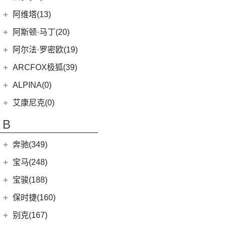
AION S MAX
(5)
爱驰
(11)
阿维塔(13)
(3)
传祺GS4 PHEV
(8)
爱驰U5
阿维塔科技
(13)
阿斯顿·马丁(20)
Aion V
(34)
(3)
爱驰U6
(13)
阿维塔11
阿斯顿·马丁
(20)
阿尔法·罗密欧(19)
AION S Plus
(9)
DBS
(4)
阿尔法·罗密欧
(19)
ARCFOX极狐(39)
Aion Y
(29)
V8 Vantage
(5)
Stelvio
(8)
北汽新能源
(39)
ALPINA(0)
Aion S
(22)
DBX
(6)
Giulia
(11)
(20)
极狐 阿尔法S(ARCFOX αS)
Aion LX
(4)
艾康尼克(0)
DB11
(4)
(19)
极狐 阿尔法T(ARCFOX αT)
(3)
传祺GE3
艾康尼克
(0)
B
Valhalla
(1)
(0)
艾康尼克七系
奔驰(349)
北京奔驰
(116)
宝马(248)
(2)
奔驰EQA
华晨宝马
(90)
宝骏(188)
(9)
奔驰A级
(3)
宝马1系
上汽通用五菱
(188)
保时捷(160)
(4)
奔驰A级AMG
(7)
宝马5系新能源
(6)
宝骏730
保时捷
(160)
别克(167)
(4)
奔驰E级新能源
(1)
宝马X1新能源