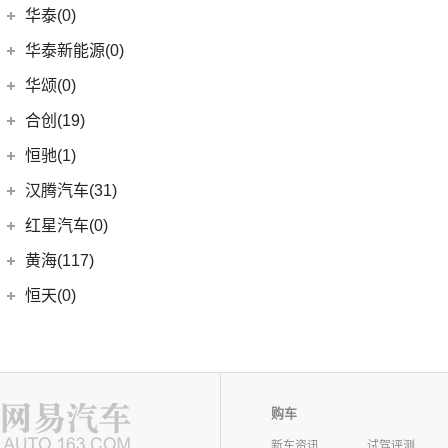
RAV4荣放
(8)
哈弗F7
(7)
海马7X
一汽红旗
(115)
华泰(0)
(4)
传祺GA8
(1)
高尔夫R
(6)
威驰FS
(13)
哈弗M6
海马汽车
(10)
(11)
红旗HQ9
(29)
传祺M8
华泰新能源(0)
安徽大众
(1)
(21)
卡罗拉锐放
(15)
哈弗神兽
(8)
海马8S
(2)
红旗E-HS3
(1)
传祺M6 MAX
(1)
大众ID.UNYX 与众
华颂(0)
(7)
格瑞维亚
(4)
哈弗二代大狗
(2)
海马6P
(5)
红旗H6
(13)
传祺GS4 PLUS
(5)
合创(19)
一汽丰田bZ3
(6)
哈弗初恋
海马新能源
(2)
(17)
红旗H9
(6)
传祺GA6
(13)
亚洲狮
合创汽车
(19)
(7)
哈弗H6 Coupe
恒驰(1)
(2)
爱尚EV
(12)
红旗E-HS9
(2)
传祺GS4 COUPE
(7)
柯斯达
(5)
(17)
哈弗H5
合创Z03
恒大新能源
(1)
汉腾汽车(31)
(5)
红旗EH7
(13)
亚洲龙
(0)
(3)
枭龙MAX
合创V09
(0)
恒驰9
汉腾汽车
(31)
(2)
红旗L5
红星汽车(0)
(22)
卡罗拉
(6)
(2)
哈弗F7x
合创007
(0)
恒驰2
(10)
(13)
红旗E-QM5
汉腾V7
黄海(117)
(6)
威驰
(7)
哈弗F5
(0)
恒驰3
(7)
(14)
红旗H5
汉腾X7
黄海汽车
(117)
恒天(0)
进口丰田
(22)
(12)
哈弗赤兔
(0)
恒驰8
(0)
(3)
红旗H7
汉腾X8
(36)
黄海N1S
海格(16)
(6)
埃尔法
(3)
哈弗H6 DHT-PHEV
(0)
恒驰4
(8)
(0)
红旗H7 PHEV
汉腾X5
(2)
黄海N1
(11)
威尔法
苏州金龙
(16)
(4)
哈弗二代大狗新能源
华骐(0)
(0)
恒驰1
(3)
(12)
红旗HS5
幸福e+
(11)
黄海N3
SUPRA
(5)
(3)
(10)
枭龙
海格H5V
(0)
恒驰7
华晨新日(9)
(19)
(3)
红旗HS7
汉腾X5 EV
(20)
黄海N7
购车
(4)
(6)
哈弗酷狗
海格H5C
(0)
恒驰6
华晨新日
(9)
昊铂(24)
(8)
大牛
新车资讯
试驾评测