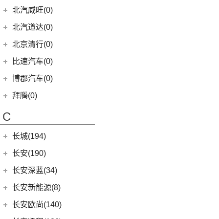
(9)
宝马8系
KiWi EV
(8)
(17)
勇士皮卡
(3)
(5)
海狮05 EV
北汽瑞翔X3
(7)
(2)
世纪
北汽昌河A6
北汽威旺(0)
(9)
本田HR-V
(3)
北京X7 PHEV
(8)
奔驰G级
(2)
宝马2系Gran Tourer
(5)
(2)
宝骏E200
战旗
(19)
汉DM-i
(12)
(3)
君越
北汽昌河M50S
LIFE
(8)
(15)
北京X7
北汽道达(0)
(4)
奔驰C级(进口)
(6)
宝马6系GT
(11)
(4)
宝骏享境
元宝
(14)
海豚
(8)
(2)
英朗
北汽EC100
(4)
本田e:NS1
(14)
北京EU5
(4)
奔驰GLE新能源
北京清行(0)
(9)
宝马iX
(9)
(18)
宝骏RM-5
勇士
(5)
宋MAX DM-i
(3)
(6)
凯越
北汽EV2
(4)
东风本田M-NV
(5)
北京X5
(12)
奔驰CLA级
(8)
宝马Z4
(21)
宝骏510
比速汽车(0)
(3)
元UP
(2)
北汽EV5
(16)
英仕派
(8)
北京U5
(11)
奔驰CLS级
(23)
宝马4系
(19)
秦PLUS EV
博郡汽车(0)
(2)
昌河北斗星X5
(13)
本田UR-V
(10)
北京U5 PLUS
(2)
奔驰C级旅行版
(6)
宝马X6
(11)
秦PLUS DM-i
(2)
昌河北斗星
拜腾(0)
(11)
本田XR-V
(13)
魔方
(3)
奔驰GLC(进口)
(3)
宝马X5(进口)
(5)
秦L
拜腾汽车
(0)
(23)
思域
C
(4)
北京EX5
(6)
奔驰B级
(22)
宝马7系
(3)
比亚迪D1
M-Byte Concept
(0)
(10)
本田CR-V
(6)
奔驰A级(进口)
(5)
宝马X4
长城(194)
(2)
海狮07DM-i
K-Byte Concept
(0)
(8)
享域
(11)
奔驰E级(进口)
宝马M
(32)
(6)
秦Pro DM
长城汽车
(194)
长安(190)
(9)
艾力绅
(13)
奔驰S级
(9)
宝马M4
(9)
比亚迪e2
(98)
炮
长安汽车
(190)
长安深蓝(34)
梅赛德斯-AMG
(74)
(4)
宝马M3
(8)
秦Pro EV
(8)
风骏7
(10)
长安CS75
长安深蓝
(34)
长安新能源(8)
(6)
奔驰GLC AMG
(10)
宝马M8
(5)
海豹06 DM-i
(8)
风骏7 EV
(8)
长安UNI-V
(5)
深蓝G318
长安新能源
(8)
长安欧尚(140)
(3)
奔驰GLA AMG
(1)
宝马M5
(0)
海豹06GT
(41)
金刚炮
(9)
逸动
(0)
深蓝S05
(8)
逸动EV