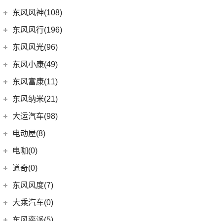
进口DS
(3)
(8)
长安欧尚科尚
(9)
迈巴赫GLS
(2)
高尔夫·纯电
(7)
A5翼舞
(70)
锐骐6
(3)
逸达
东风日产
(62)
东风风神(108)
(3)
(3)
长安欧尚X7 EV
DS 3新能源
(11)
迈巴赫S级
(30)
宝来
(10)
东南DX5
(69)
锐骐7
(3)
逸动DT
(4)
东风日产启辰-T90
东风乘用车
(108)
东风风行(196)
(9)
长安欧尚X7
(11)
探影
(4)
东南DX7
(16)
帕拉索
(3)
东风日产启辰-T70
(9)
皓极
东风柳汽
(196)
东风风光(96)
(27)
科赛Pro
(15)
高尔夫
(10)
东南DX3
(13)
锐骐6EV
(21)
东风日产启辰-D60EV
(13)
奕炫GS
(3)
景逸S50
(2)
欧尚长行
东风小康
(96)
(3)
C-TREK蔚领
东风小康(49)
(46)
锐骐
(3)
东风日产启辰-e30
(2)
奕炫EV
(13)
菱智M5 EV
(6)
(5)
高尔夫·嘉旅
风光500
东风小康
(49)
东风富康(11)
东风汽车
(73)
(7)
东风日产启辰-D60
(5)
风神L7
(9)
风行SX6
(3)
(11)
探岳GTE
风光S560
(6)
小康D71 PLUS
东风富康
(11)
东风纳米(21)
(41)
御风
(9)
启辰大V
(25)
奕炫MAX
(1)
风行T1EV
(22)
(4)
迈腾
风光370
(2)
小康EC36
(4)
富康ES600
(30)
御风P16
东风汽车
(21)
(4)
东风日产启辰-T60EV
大运汽车(98)
(3)
风神AX7
(12)
风行雷霆
(21)
(7)
速腾
风光ix5
(2)
小康K01
(1)
富康ES500
(1)
俊风E11K
(8)
(6)
东风EX1
东风日产启辰-启辰星
大运汽车
(98)
(14)
奕炫
电动屋(8)
(13)
风行S50 EV
(14)
(9)
揽巡
风光330
(4)
小康D52
(6)
e爱丽舍
(1)
俊风ER30
(7)
(5)
东风日产启辰-T60
纳米BOX
(51)
(19)
风神E70
远志M1
重庆小电天体
(8)
(2)
菱智M3
电咖(0)
(12)
(3)
高尔夫GTI
风光580
(8)
小康D72 PLUS
(6)
纳米01
(12)
(31)
皓瀚
大运皮卡
(5)
(8)
星海V9
YOUNG光小新
ID.6 CROZZ
(17)
(4)
风光E1
道奇(0)
(1)
小康C52
SKY EV01
(6)
(16)
悦虎
(27)
风行T5
(10)
(2)
宝来·纯电
风光ix7
(4)
小康C32
东风风度(7)
(29)
菱智M5
(6)
(10)
T-ROC探歌
风光MINI EV
(4)
小康D51
郑州日产
(7)
大乘汽车(0)
(20)
风行T5 EVO
(16)
(17)
大众CC
风光380
(1)
小康K02
(7)
帕拉丁
东风奕派(5)