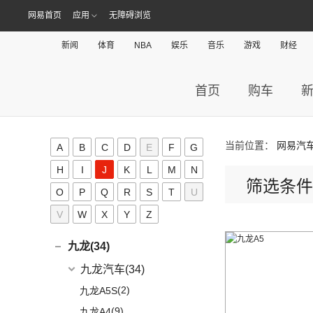
几何汽车
(54)
极氪(27)
(7)
指南者
网易首页
应用
无障碍浏览
(1)
帝豪GL PHEV
(8)
几何E
极氪汽车
(27)
捷豹(56)
(8)
自由光
(4)
星越S
(11)
几何G6
ZEEKR 001
(4)
新闻
体育
NBA
娱乐
音乐
游戏
财经
奇瑞捷豹
(34)
捷达(37)
(1)
大指挥官PHEV
(6)
星越
(4)
几何M6
(3)
极氪X
(9)
捷豹E-PACE
一汽-大众
(37)
捷途(257)
进口Jeep
(19)
(7)
帝豪EV
(16)
几何A
ZEEKR 009
(11)
首页
购车
(14)
捷豹XFL
(11)
捷达VA3
奇瑞汽车
(257)
江淮(406)
(5)
牧马人4xe
(2)
博瑞ePro
(15)
几何C
(9)
极氪007
(11)
捷豹XEL
(7)
捷达VS5
(20)
捷途X70 PRO
(6)
大切诺基(进口)
江淮汽车
(406)
(5)
帝豪EV Pro
奇点(0)
进口捷豹
(22)
(19)
捷达VS7
(31)
捷途X70
(7)
牧马人
(3)
(10)
帝豪S
瑞风S4
当前位置：
网易汽
奇点汽车
(0)
A
B
C
D
E
F
G
金杯(158)
(3)
捷豹I-PACE
(15)
捷途大圣
(1)
角斗士
(98)
(9)
星越L 雷神Hi·P
星锐
(0)
奇点iC3
H
I
J
K
L
M
N
华晨雷诺
(94)
捷尼赛思(39)
(11)
捷豹F-PACE
(5)
捷途大圣i-DM
筛选条件
(1)
(4)
星越ePro
瑞风M5
(0)
奇点iS6
O
P
Q
(8)
R
S
T
U
金杯快运
捷尼赛思
(39)
江铃(261)
(8)
捷豹F-TYPE
(53)
捷途X90 PLUS
(5)
(4)
远景X6
江淮iEV7L
(11)
大海狮
V
W
X
Y
Z
(12)
捷尼赛思GV80
江铃汽车
(261)
江铃集团新能源(30)
(3)
捷途X70 Coupe
(6)
(6)
豪越L
瑞风S7
(0)
领坤EV
(4)
捷尼赛思G80
(34)
大道
江铃集团新能源
(10)
(0)
捷途自由者
九龙(34)
(64)
(5)
吉利ICON
帅铃T6
(31)
阁瑞斯
(4)
捷尼赛思GV60
(16)
域虎3
(18)
(4)
捷途X90
易至EX5
九龙汽车
(34)
(12)
(5)
缤瑞COOL
江淮iEV6E
(3)
新海狮
(2)
捷尼赛思纯电G80
(8)
域虎5
(6)
(6)
捷途X70 C-DM
易至EV3
(10)
(8)
(2)
博越L
江淮V7
九龙A5S
(21)
海狮王
(17)
捷尼赛思G70
(30)
域虎9
(2)
捷途X70S EV
雷诺 江铃集团
(20)
(2)
(9)
(3)
博瑞
江淮iEVS4
九龙A4