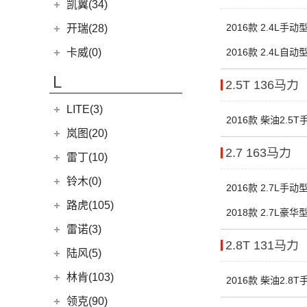
凯迪拉克XT6
进口克莱斯勒
(1)
凯翼(34)
(9)
凯迪拉克XT4
(1)
大捷龙PHEV
凯翼
(34)
2016款 2.4L手动型
开瑞(28)
(15)
凯迪拉克XT5
(4)
凯翼V7
开瑞汽车
(28)
卡威(0)
2016款 2.4L自动型
(13)
凯迪拉克CT5
(3)
凯翼E5 EV
(11)
江豚
L
(5)
LYRIQ锐歌
2.5T 136马力
(3)
凯翼X5
(0)
开瑞K50EV
(4)
凯迪拉克GT4
LITE(3)
(4)
凯翼X3
(2)
开瑞K60
2016款 柴油2.5T
(8)
凯迪拉克CT6
(7)
炫界Pro EV
北汽新能源
(3)
岚图(20)
(4)
优优EV
(7)
凯迪拉克CT4
(9)
轩度
2.7 163马力
LITE
(3)
(11)
海豚EV
岚图
(20)
雷丁(10)
(4)
炫界
(6)
岚图梦想家
雷丁
(10)
铃木(0)
2016款 2.7L手动型
(10)
岚图FREE
(2)
雷丁i9
进口铃木
(0)
路虎(105)
2018款 2.7L豪华
(4)
岚图追光
(8)
芒果
(0)
吉姆尼
奇瑞路虎
(28)
雷诺(3)
2.8T 131马力
(0)
英格尼斯
(0)
揽胜极光L P300e
东风雷诺
(3)
陆风(5)
(11)
发现运动版
(3)
雷诺e诺
陆风汽车
(5)
林肯(103)
2016款 柴油2.8T手
(15)
揽胜极光L
进口雷诺
(0)
(5)
陆风荣曜
长安林肯
(60)
领克(90)