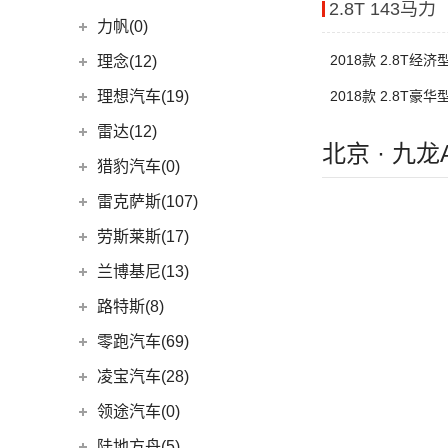
(2)
发现运动版P300e
2.8T 143马力
Espace
(0)
(18)
冒险家
领克汽车
(90)
力帆(0)
进口路虎
(77)
(0)
达斯特
(12)
航海家
(6)
领克06 PHEV
重庆力帆
(0)
2018款 2.8T经济
理念(12)
(1)
卫士P400e
(2)
冒险家PHEV
(6)
领克02
(0)
乐途
理念汽车
(12)
理想汽车(19)
(0)
2018款 2.8T豪华
揽胜极光(进口)
(13)
林肯Z
(13)
领克03
(12)
广汽本田VE-1
(2)
揽胜运动版新能源
理想汽车
(19)
雷达(12)
(15)
飞行家
(12)
领克01
北京 · 九
(17)
揽胜
(6)
理想L9
雷达汽车
(12)
猎豹汽车(0)
林肯(进口)
(43)
(6)
领克09
(16)
发现
(6)
理想L8
(12)
雷达RD6
猎豹汽车
(0)
MKZ
(11)
雷克萨斯(107)
(3)
领克01新能源
(11)
揽胜星脉
(1)
理想MEGA
(0)
猎豹Coupe
(5)
航海家(进口)
雷克萨斯
(107)
(14)
领克09 PHEV
劳斯莱斯(17)
(1)
揽胜P400e
(6)
理想L7
(0)
缤歌
MKC
(5)
(0)
(16)
领克ZERO
雷克萨斯RX
劳斯莱斯
(17)
兰博基尼(13)
(20)
卫士
(0)
猎豹CT7
(1)
飞行家PHEV
(8)
(5)
领克06
雷克萨斯LC
(5)
古思特
兰博基尼
(13)
路特斯(8)
(9)
揽胜运动版
(14)
领航员
(4)
(2)
领克02 Hatchback
雷克萨斯UX新能源
(2)
魅影
Huracan
(5)
路特斯
(8)
零跑汽车(69)
(7)
大陆
(6)
(2)
领克03 PHEV
雷克萨斯CT
(6)
库里南
Urus
(3)
ELETRE
(4)
零跑汽车
(69)
凌宝汽车(28)
(9)
(23)
领克05
雷克萨斯NX
(0)
浮影
Aventador
(5)
EMIRA
(2)
(14)
零跑T03
吉麦新能源
(28)
领途汽车(0)
(21)
(2)
领克02 PHEV
雷克萨斯ES
(2)
幻影
Evija
(1)
(6)
零跑S01
(17)
凌宝BOX
(3)
(5)
领克07
雷克萨斯LM
陆地方舟(5)