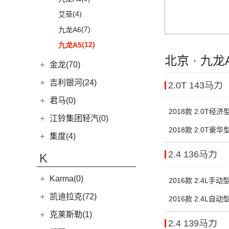
(4)
金杯F50
(10)
特顺EV
(14)
捷途X70S
(20)
羿
(3)
(4)
(6)
嘉际
嘉悦X4
艾菲
(16)
金杯海狮
(40)
宝典
(14)
捷途X70M
(10)
(5)
(7)
豪越
嘉悦X7
九龙A6
绵阳金杯
(10)
(48)
特顺
(6)
捷途X95
(17)
(12)
(4)
博越
江淮iC5
九龙A5
(2)
金典
(58)
域虎7
(8)
山海L9
北京 · 九
(2)
(4)
缤越ePro
江淮iEVA50
金龙(70)
(8)
大力神K5
(7)
域虎EV
(3)
捷途山海T2
(4)
(11)
博越X
嘉悦A5
金龙客车
(70)
华晨鑫源
(54)
吉利银河(24)
2.0T 143马力
(10)
福顺
(7)
捷途旅行者
(13)
(2)
星瑞
江淮IEV7S
(24)
凯锐浩克
(12)
新海狮
吉利银河
(24)
君马(0)
(12)
捷途X90 PRO
(5)
(102)
远景
帅铃T8
2018款 2.0T经济
(24)
凯歌
(15)
新海狮S
(7)
银河E8
江铃集团轻汽(0)
(40)
捷途X70 PLUS
(66)
(5)
帝豪GSe
悍途
(2)
凯特
(27)
小海狮
(6)
2018款 2.0T豪华
银河E5
集度(4)
(3)
远景X3
(20)
金威
(6)
银河L6
(11)
缤越
集度汽车
(4)
2.4 136马力
K
(5)
银河L7
(13)
星越L
ROBO-01
(4)
Karma(0)
2016款 2.4L手动型
(6)
博越PRO
(0)
集度SIMUCar
Karma
(0)
凯迪拉克(72)
(11)
帝豪
2016款 2.4L自动型
Revero GT
(0)
上汽通用凯迪拉克
(72)
(2)
帝豪L雷神HiP
克莱斯勒(1)
2.4 139马力
(11)