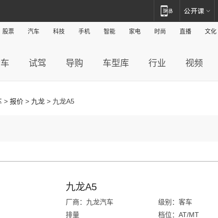
股票
汽车
科技
手机
智能
家电
时尚
直播
文化
新车
试驾
导购
车型库
行业
视频
车
>
报价
>
九龙
> 九龙A5
九龙A5
厂商：九龙汽车
级别：客车
排量
档位：AT/MT