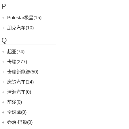
(9)
讴歌CDX
(5)
欧拉5
P
(3)
芭蕾猫
Polestar极星(15)
(8)
好猫
Polestar
(15)
朋克汽车(10)
(5)
好猫GT
Polestar 1
(1)
(0)
朋克猫
朋克汽车
(10)
Q
Precept
(0)
(0)
樱桃猫
(5)
朋克美美
起亚(74)
Polestar 4
(6)
(7)
闪电猫
(1)
朋克啦啦
起亚
(74)
Polestar 2
(6)
奇瑞(277)
(4)
朋克多多
(11)
狮铂拓界
Polestar 3
(2)
奇瑞汽车
(277)
奇瑞新能源(50)
(4)
福瑞迪
(0)
奇瑞TJ-1
奇瑞新能源
(50)
庆铃汽车(24)
(5)
智跑
(16)
瑞虎7
(1)
艾瑞泽5e
庆铃汽车
(24)
清源汽车(0)
(13)
起亚K3
(27)
瑞虎3x
(3)
瑞虎3xe
(24)
TAGA达咖H
清源汽车
(0)
前途(0)
(6)
奕跑
(6)
风云T9
(3)
大蚂蚁
(0)
清源尊者
全球鹰(0)
(4)
嘉华
(7)
艾瑞泽5 GT
(16)
QQ冰淇淋
(0)
清源小尊
(4)
K5凯酷
乔治·巴顿(0)
(35)
瑞虎8
(10)
小蚂蚁