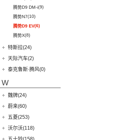
(1)
坦克500新能源
(9)
腾势D9 DM-i
T90 EV
(2)
(4)
坦克400新能源
(10)
腾势N7
V80
(212)
(3)
坦克700
(6)
腾势D9 EV
EV90
(21)
(13)
坦克300
(8)
腾势X
MIFA 9
(29)
(18)
坦克500
EUNIQ 5
(9)
特斯拉(24)
EV30
(19)
特斯拉中国
(13)
天际汽车(2)
G90
(27)
Model Y
(6)
天际汽车
(2)
泰克鲁斯·腾风(0)
V90
(122)
Model 3
(7)
(0)
天际ME-S
泰克鲁斯·腾风
(0)
W
D60
(12)
进口特斯拉
(11)
(2)
天际ME7
GT96 TREV
(0)
(6)
领地
魏牌(24)
Cybertruck
(3)
(0)
天际ME5
D90 Pro
(16)
Roadster
(0)
长城汽车
(24)
蔚来(60)
G10
(18)
Model S
(4)
(3)
玛奇朵DHT
蔚来汽车
(60)
五菱(253)
Model X
(4)
(7)
摩卡
(6)
蔚来ET5
上汽通用五菱
(230)
沃尔沃(118)
(4)
拿铁DHT
(12)
蔚来ES6
(14)
荣光S
沃尔沃亚太
(83)
五十铃(158)