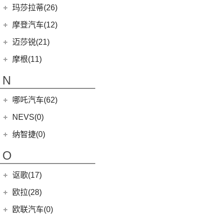
MINI 5-DOOR
(10)
(20)
马自达3 昂克赛拉
迈凯伦
(16)
玛莎拉蒂(26)
MG ONE
(11)
MINI CLUBMAN
(11)
(0)
马自达EZ-6
(0)
塞纳
玛莎拉蒂
(26)
摩登汽车(12)
(2)
名爵5
MINI COUNTRYMAN
(15)
(11)
马自达CX-50行也
(1)
迈凯伦540C
Ghibli
(5)
摩登汽车
(12)
迈莎锐(21)
(5)
名爵6新能源
MINI CABRIO
(6)
(23)
马自达CX-5
(2)
迈凯伦570S
(5)
总裁
Modern in
(12)
迈莎锐
(21)
(3)
MG领航新能源
摩根(11)
MINI JCW
(5)
(4)
马自达CX-8
(1)
迈凯伦765LT
MC20
(5)
MG7
(6)
(1)
迈莎锐Urus
摩根
(11)
MINI JCW
(2)
N
(19)
马自达CX-30
(3)
迈凯伦GT
Levante
(6)
(7)
(1)
名爵6
迈莎锐Cayenne
3-Wheeler
(2)
MINI JCW CLUBMAN
(1)
一汽马自达
(14)
(2)
迈凯伦600LT
Grecale
(5)
哪吒汽车(62)
(3)
(15)
名爵eHS
迈莎锐MV600
(1)
摩根4-4
MINI JCW COUNTRYMAN
(2)
(8)
马自达CX-4
(2)
迈凯伦720S
合众新能源
(62)
NEVS(0)
(4)
(3)
名爵ZS
迈莎锐G级
(2)
摩根Aero
(6)
阿特兹
Artura
(4)
(9)
哪吒S
(4)
(1)
名爵EZS
迈莎锐揽胜
国能汽车
(0)
纳智捷(0)
(2)
摩根Roadster
(1)
迈凯伦570GT
(4)
哪吒AYA
(10)
名爵HS
NEVS 9-3
(0)
(1)
摩根Plus 8
O
(22)
哪吒U
(7)
MG领航
NEVS 9-3X
(0)
(1)
摩根Aero 8
讴歌(17)
(9)
哪吒V
(2)
摩根Plus 4
(0)
哪吒GT
广汽讴歌
(17)
欧拉(28)
(9)
哪吒L
(8)
讴歌RDX
欧拉
(28)
欧联汽车(0)
(9)
哪吒X