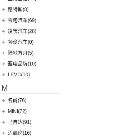
(20)
卫士
(0)
猎豹CT7
(1)
飞行家PHEV
(0)
(5)
领克ZERO
雷克萨斯LC
(5)
古思特
兰博基尼
(13)
路特斯(8)
(9)
揽胜运动版
(14)
领航员
(4)
(2)
领克02 Hatchback
雷克萨斯UX新能源
(2)
魅影
Huracan
(5)
路特斯
(8)
零跑汽车(69)
(7)
大陆
(6)
(2)
领克03 PHEV
雷克萨斯CT
(6)
库里南
Urus
(3)
ELETRE
(4)
零跑汽车
(69)
凌宝汽车(28)
(9)
(23)
领克05
雷克萨斯NX
(0)
浮影
Aventador
(5)
EMIRA
(2)
(14)
零跑T03
吉麦新能源
(28)
领途汽车(0)
(21)
(2)
领克02 PHEV
雷克萨斯ES
(2)
幻影
Evija
(1)
(6)
零跑S01
(17)
凌宝BOX
(5)
(2)
领克05 PHEV
雷克萨斯LM
陆地方舟(5)
(2)
曜影
Evora
(1)
(26)
零跑C11
(4)
凌宝uni
(3)
(14)
领克07
雷克萨斯LS
陆地方舟
(5)
蓝电品牌(10)
(23)
零跑C01
(7)
凌宝COCO
(15)
雷克萨斯UX
(5)
威途X35
蓝电品牌
(10)
LEVC(10)
(8)
蓝电E5
LEVC
(10)
M
(2)
蓝电E5 PLUS
L380
(4)
名爵(76)
LEVC TX
(6)
上汽集团
(76)
MINI(72)
Cyberster
(4)
MINI
(67)
马自达(91)
(3)
MG5天蝎座
MINI 3-DOOR
(25)
长安马自达
(77)
迈凯伦(16)
MG MULAN
(7)