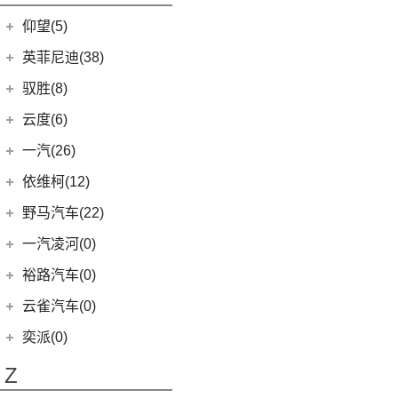
开拓者
(19)
(3)
索纳塔PHEV
金海狮
(5)
(3)
星途追风C-DM
小米SU7
(9)
缤果
(18)
仰望(5)
沃尔沃XC90
(9)
畅巡
(17)
(12)
途胜L
鑫源X30L
(24)
荣光新卡
(7)
星迈罗
仰望
(5)
英菲尼迪(38)
(5)
全新一代 名图
鑫源新能源
(4)
(2)
五菱龙卡
(5)
沃兰多
(3)
仰望U8
(6)
MUFASA 沐飒
(2)
东风英菲尼迪
(34)
好运1号
驭胜(8)
(2)
星云
(8)
创酷
(1)
仰望U9
(5)
领动
(2)
QX50
(11)
新海狮EV
江铃汽车
(8)
云度(6)
(6)
宏光V
(11)
探界者
(1)
仰望U7
(10)
现代ix35
Q50L
(11)
(8)
驭胜S350
云度
(6)
一汽(26)
(26)
宏光MINIEV
(6)
创界
(4)
现代ix25
QX60
(12)
(4)
云度π3
(12)
一汽吉林
(6)
五菱之光
依维柯(12)
(14)
迈锐宝XL
(3)
名图 纯电动
进口英菲尼迪
(4)
(1)
云度V01L
(7)
五菱星辰
(4)
森雅R8
南京依维柯
(12)
野马汽车(22)
(4)
探界者Plus
(3)
菲斯塔 纯电动
QX55
(4)
(1)
云度π1
(5)
五菱星光S
(2)
森雅鸿雁
(12)
Daily欧胜
野马汽车
(22)
一汽凌河(0)
(15)
伊兰特
(0)
云度π7
(6)
五菱NanoEV
一汽红塔
(20)
(5)
斯派卡
(11)
索纳塔
裕路汽车(0)
(2)
五菱征途
(20)
蓝舰T340
(1)
野马EC60
(4)
悦动
云雀汽车(0)
五菱工业
(23)
(14)
博骏
(3)
菲斯塔
奕派(0)
(23)
五菱EV50
(2)
斯派卡EV
进口现代
(6)
Z
(6)
帕里斯帝