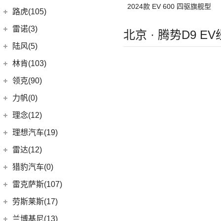
(10)
岚图FREE
2024款 EV 600 四驱旗舰型
(2)
雷丁i9
进口铃木
(0)
路虎(105)
(4)
岚图追光
(8)
芒果
(0)
吉姆尼
奇瑞路虎
(28)
雷诺(3)
北京 · 腾势D9 E
(0)
英格尼斯
(0)
揽胜极光L P300e
东风雷诺
(3)
陆风(5)
(11)
发现运动版
(3)
雷诺e诺
陆风汽车
(5)
林肯(103)
(15)
揽胜极光L
进口雷诺
(0)
(5)
陆风荣曜
长安林肯
(60)
领克(90)
(2)
发现运动版P300e
Espace
(0)
(18)
冒险家
领克汽车
(90)
力帆(0)
进口路虎
(77)
(0)
达斯特
(12)
航海家
(13)
领克03
重庆力帆
(0)
理念(12)
(1)
卫士P400e
(2)
冒险家PHEV
(12)
领克01
(0)
乐途
理念汽车
(12)
理想汽车(19)
(0)
揽胜极光(进口)
(13)
林肯Z
(6)
领克06 PHEV
(12)
广汽本田VE-1
(2)
揽胜运动版新能源
理想汽车
(19)
雷达(12)
(15)
飞行家
(6)
领克02
(17)
揽胜
(6)
理想L9
雷达汽车
(12)
猎豹汽车(0)
林肯(进口)
(43)
(3)
领克01新能源
(16)
发现
(6)
理想L8
(12)
雷达RD6
猎豹汽车
(0)
MKZ
(11)
雷克萨斯(107)
(6)
领克09
(11)
揽胜星脉
(1)
理想MEGA
(0)
猎豹Coupe
(5)
航海家(进口)
雷克萨斯
(107)
(14)
领克09 PHEV
劳斯莱斯(17)
(1)
揽胜P400e
(6)
理想L7
(0)
缤歌
MKC
(5)
(8)
(16)
领克06
雷克萨斯RX
劳斯莱斯
(17)
兰博基尼(13)