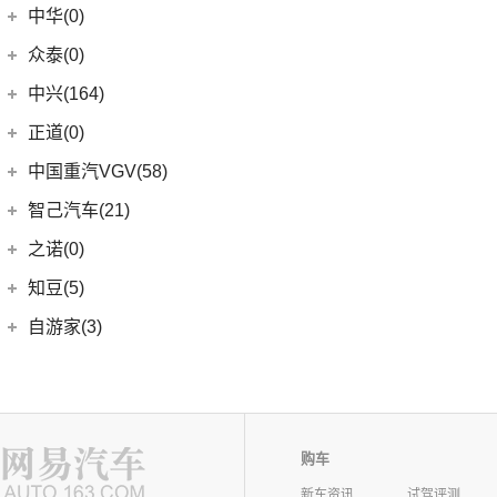
中华(0)
众泰(0)
众泰汽车
(0)
中兴(164)
(0)
众泰TS5
中兴汽车
(164)
正道(0)
(95)
领主
正道
(0)
中国重汽VGV(58)
(14)
小老虎
(0)
正道K350
中国重汽VGV
(58)
智己汽车(21)
(55)
威虎
(0)
正道H500
VGV U70
(18)
智己汽车
(21)
之诺(0)
(0)
正道K750
VGV U70Pro
(14)
(9)
智己LS6
知豆(5)
(0)
正道H600
VGV U75PLUS
(26)
(2)
智己LS7
知豆电动车
(5)
自游家(3)
(0)
正道GT
(5)
智己L7
(5)
知豆彩虹
大乘汽车
(3)
(0)
正道K550
(5)
智己L6
(3)
自游家NV
购车
新车资讯
试驾评测