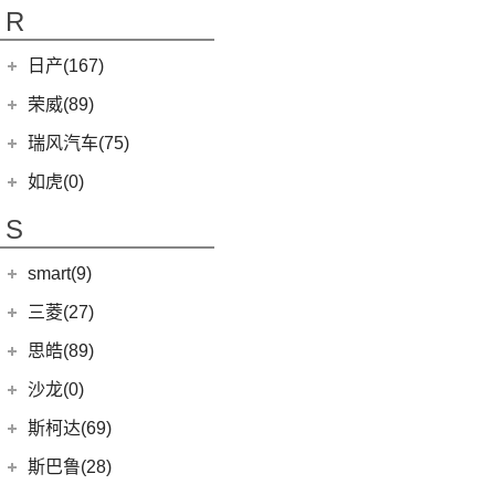
KX CROSS
(2)
(14)
欧萌达
R
(10)
艾瑞泽e
(2)
起亚K3 PHEV
(5)
艾瑞泽5
(4)
瑞虎e
日产(167)
(1)
起亚KX3 EV
(14)
瑞虎8 PRO
eQ7
(3)
东风日产
(112)
荣威(89)
(4)
起亚K3 EV
(7)
瑞虎8 L
(12)
逍客
(2)
起亚K5 PHEV
上汽集团
(89)
瑞风汽车(75)
(24)
瑞虎7 PLUS
(7)
骐达
(4)
凯绅
(2)
龙猫
(4)
艾瑞泽GX
江汽集团
(75)
如虎(0)
(3)
楼兰
(2)
焕驰
(1)
科莱威CLEVER
(24)
艾瑞泽5 PLUS
(12)
瑞风L6 MAX
S
(5)
日产N7
(5)
KX3傲跑
(12)
荣威RX5
(6)
瑞虎8 PLUS鲲鹏e+
(51)
瑞风M3
(9)
探陆
(5)
起亚KX5
smart(9)
(5)
荣威RX9
(17)
探索06
(3)
瑞风L5
(25)
轩逸
(9)
荣威iMAX8
(7)
smart
(9)
瑞虎7 PLUS新能源
三菱(27)
(9)
瑞风M4
(2)
轩逸·纯电
(8)
荣威i6 MAX新能源
(23)
瑞虎8 PLUS
(9)
smart精灵#1
广汽三菱
(27)
思皓(89)
(6)
劲客
(3)
荣威Ei5
(7)
瑞虎3
(13)
欧蓝德
江淮大众
(2)
沙龙(0)
(6)
天籁
(3)
鲸
(14)
艾瑞泽8
(7)
奕歌
(2)
思皓E20X
沙龙汽车
(0)
斯柯达(69)
(6)
途达
(4)
荣威D5X DMH
(13)
瑞虎5x
(4)
劲炫
江汽集团
(87)
(0)
机甲龙
上汽斯柯达
(69)
斯巴鲁(28)
(15)
奇骏
(14)
荣威i5
(7)
风云A8
(2)
祺智EV
(3)
思皓X4