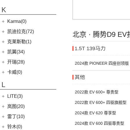
(20)
金威
(6)
银河L6
(2)
金典
(7)
域虎EV
集度汽车
(4)
(3)
捷途山海T2
K
(10)
(5)
豪越
嘉悦X7
(5)
银河L7
(8)
大力神K5
(10)
福顺
ROBO-01
(4)
(6)
捷途X95
(2)
(4)
缤越ePro
江淮iEVA50
华晨鑫源
(54)
Karma(0)
(58)
域虎7
(7)
(0)
捷途旅行者
集度SIMUCar
(4)
(102)
博越X
帅铃T8
(12)
新海狮
Karma
(0)
凯迪拉克(72)
(12)
北京 · 腾势D9 E
捷途X90 PRO
(5)
(2)
帝豪GSe
江淮IEV7S
(15)
新海狮S
Revero GT
(0)
上汽通用凯迪拉克
(72)
克莱斯勒(1)
(40)
捷途X70 PLUS
(5)
(66)
远景
悍途
(27)
小海狮
1.5T 139马力
(11)
凯迪拉克XT6
进口克莱斯勒
(1)
凯翼(34)
(3)
远景X3
(9)
凯迪拉克XT4
(1)
大捷龙PHEV
(11)
缤越
凯翼
(34)
开瑞(28)
2024款 PIONEER 四座创领版
(15)
凯迪拉克XT5
(11)
帝豪
(3)
凯翼E5 EV
开瑞汽车
(28)
卡威(0)
(13)
凯迪拉克CT5
其他
(2)
帝豪L雷神HiP
(4)
凯翼V7
(11)
江豚
L
(5)
LYRIQ锐歌
(13)
星越L
(3)
凯翼X5
(0)
开瑞K50EV
2022款 EV 600+ 尊贵型
(4)
凯迪拉克GT4
(6)
博越PRO
LITE(3)
(4)
凯翼X3
(2)
开瑞K60
(8)
凯迪拉克CT6
2022款 EV 600+ 四驱旗舰型
(7)
炫界Pro EV
北汽新能源
(3)
岚图(20)
(4)
优优EV
(7)
凯迪拉克CT4
2024款 EV 620 尊享型
(9)
轩度
LITE
(3)
(11)
海豚EV
岚图
(20)
雷丁(10)
(4)
炫界
2024款 EV 600 四驱尊贵型
(6)
岚图梦想家
雷丁
(10)
铃木(0)