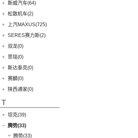
(7)
柯米克
(14)
ARIYA艾睿雅
斯巴鲁
(28)
斯威汽车(64)
(5)
荣威RX5 MAX
(1)
阿图柯
(5)
思皓E40X
(6)
柯珞克
(2)
新蓝鸟
(11)
森林人
(3)
荣威RX3
华晨鑫源
(64)
松散机车(2)
(4)
思皓X7
(9)
速派
郑州日产
(51)
(3)
力狮
(3)
荣威ei6
(12)
斯威G01
松散机车
(2)
上汽MAXUS(725)
(5)
思皓E50A
(17)
明锐
(38)
纳瓦拉
(4)
斯巴鲁BRZ
(5)
荣威iMAX8 EV
(5)
斯威X3
(1)
SS SUMMER 夏天
上汽大通
(725)
SERES赛力斯(2)
(3)
爱跑
(5)
柯米克GT
(5)
锐骐7虎啸
(4)
斯巴鲁XV
(3)
荣威ei6 MAX
(11)
斯威X7
(1)
SS DOLPHIN 海豚
G20
(23)
(9)
思皓A5
金康赛力斯
(2)
双龙(0)
(8)
柯迪亚克GT
(6)
途达
(6)
傲虎
(4)
荣威i6 MAX
(4)
钢铁侠
EUNIQ 6
(8)
(10)
思皓QX
(2)
赛力斯SF5
(4)
昕锐
思铭(0)
(2)
奇骏·荣耀
(5)
荣威RX5新能源
(2)
斯威X2
EUNIQ 7
(2)
(7)
思皓曜
SF7
(0)
(4)
昕动
进口日产
(4)
斯达泰克(0)
(29)
斯威G05
FCV80
(1)
(8)
思皓E10X
(9)
柯迪亚克
(0)
日产Ariya
(1)
斯威G01 EV
赛麟(0)
T90
(37)
(33)
思皓X8
(4)
途乐
陕西通家(0)
T70 EV
(1)
T70
(120)
T
EV80
(11)
坦克(39)
EG10
(2)
长城汽车
(39)
腾势(33)
G50
(18)
(0)
坦克800
腾势
(33)
T60
(9)