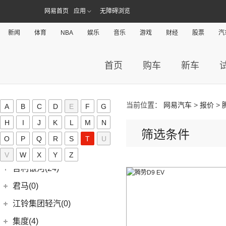
(4)
几何M6
ZEEKR 001
(4)
(9)
捷豹E-PACE
一汽-大众
(37)
捷途(257)
进口Jeep
(19)
网易首页
应用
无障碍浏览
(3)
嘉际ePro
(16)
几何A
ZEEKR 009
(11)
(14)
捷豹XFL
(11)
捷达VA3
奇瑞汽车
(257)
江淮(406)
(5)
牧马人4xe
(2)
博瑞ePro
(15)
几何C
新闻
体育
(9)
NBA
娱乐
音乐
游戏
财经
股票
汽
极氪007
(11)
捷豹XEL
(7)
捷达VS5
(20)
捷途X70 PRO
(6)
大切诺基(进口)
江淮汽车
(406)
(9)
星越L 雷神Hi·P
奇点(0)
进口捷豹
(22)
(19)
捷达VS7
(5)
捷途大圣i-DM
(7)
牧马人
(98)
(3)
帝豪S
星锐
奇点汽车
(0)
金杯(158)
首页
购车
新车
(3)
捷豹I-PACE
(53)
捷途X90 PLUS
(1)
角斗士
(10)
(4)
星越ePro
瑞风S4
(0)
奇点iC3
华晨雷诺
(94)
捷尼赛思(39)
(11)
捷豹F-PACE
(31)
捷途X70
(1)
(5)
帝豪EV Pro
瑞风M5
(0)
奇点iS6
(0)
领坤EV
捷尼赛思
(39)
江铃(261)
(8)
捷豹F-TYPE
(15)
捷途大圣
(5)
(4)
远景X6
江淮iEV7L
当前位置：
网易汽车
>
报价
>
A
B
C
D
E
F
G
(11)
大海狮
(12)
捷尼赛思GV80
江铃汽车
(261)
江铃集团新能源(30)
(3)
捷途X70 Coupe
(6)
(5)
吉利ICON
瑞风S7
H
I
J
K
L
M
N
(31)
阁瑞斯
(4)
捷尼赛思G80
(34)
大道
江铃集团新能源
(10)
(0)
筛选条件
捷途自由者
九龙(34)
(6)
(12)
豪越L
江淮iEV6E
O
P
Q
R
S
T
U
(8)
金杯快运
(4)
捷尼赛思GV60
(16)
域虎3
(18)
(4)
捷途X90
易至EX5
九龙汽车
(34)
(8)
(5)
缤瑞COOL
江淮V7
金龙(70)
(3)
V
W
新海狮
X
Y
Z
(2)
捷尼赛思纯电G80
(30)
域虎9
(6)
(2)
捷途X70S EV
易至EV3
(10)
(64)
(2)
博越L
帅铃T6
九龙A5S
金龙客车
(70)
吉利银河(24)
(21)
海狮王
(17)
捷尼赛思G70
(8)
域虎5
(6)
捷途X70 C-DM
雷诺 江铃集团
(20)
(2)
(9)
(3)
博瑞
江淮iEVS4
九龙A4
(24)
凯锐浩克
吉利银河
(24)
(4)
金杯F50
君马(0)
(10)
特顺EV
(14)
捷途X70S
(20)
羿
(3)
(4)
(6)
嘉际
嘉悦X4
艾菲
(24)
凯歌
(7)
(16)
金杯海狮
银河E8
江铃集团轻汽(0)
(40)
宝典
(14)
捷途X70M
(17)
(7)
(4)
博越
江淮iC5
九龙A6
(2)
凯特
(6)
银河E5
绵阳金杯
(10)
(48)
特顺
集度(4)
(8)
山海L9
(13)
(11)
(12)
星瑞
嘉悦A5
九龙A5