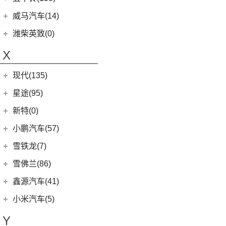
(4)
摩卡新能源
(1)
蔚来ET9
(6)
五菱佳辰
(13)
沃尔沃XC60 E驱混动
江西五十铃
(158)
威马汽车(14)
(0)
圆梦
(11)
蔚来EC6
(6)
五菱星光
(8)
沃尔沃S60
(44)
经典瑞迈
威马汽车
(14)
潍柴英致(0)
(2)
玛奇朵DHT-PHEV
(0)
蔚来EP9
(6)
宏光S3
(8)
沃尔沃S90 E驱混动
D-MAX
(14)
(3)
威马EX6
(4)
拿铁DHT-PHEV
X
(18)
蔚来ES8
(9)
荣光
(9)
沃尔沃C40纯电
(57)
铃拓
(3)
威马EX5
(12)
蔚来ET7
(2)
缤果PLUS
(13)
沃尔沃S90
现代(135)
(16)
瑞迈S
(4)
威马E.5
(7)
五菱星驰
(7)
沃尔沃XC40
(27)
mu-X牧游侠
北京现代
(129)
星途(95)
(4)
威马W6
(9)
凯捷
(4)
沃尔沃EX30
(2)
EO 羿欧
(0)
威马M7
星途
(95)
新特(0)
(17)
宏光PLUS
(8)
沃尔沃S60 E驱混动
(3)
昂希诺 纯电动
(6)
星纪元 ES
小鹏汽车(57)
(3)
荣光V
(0)
沃尔沃EX90
(11)
胜达
(14)
星途追风
小鹏汽车
(57)
雪铁龙(7)
(8)
五菱Air ev晴空
(6)
沃尔沃XC40纯电
(4)
悦纳
(7)
星途瑶光C-DM
(4)
小鹏汽车X9
(8)
荣光EV
东风雪铁龙
(7)
雪佛兰(86)
(7)
沃尔沃XC60
(3)
领动 PHEV
(17)
星途瑶光
(9)
小鹏汽车G3i
(3)
之光小卡
(4)
凡尔赛C5 X
进口沃尔沃
(35)
上汽通用雪佛兰
(86)
鑫源汽车(41)
(7)
瑞纳
(18)
星途凌云
(11)
小鹏汽车G9
(7)
宏光
(1)
天逸BEYOND PHEV
(3)
(6)
沃尔沃XC90 E驱混动
科鲁泽
华晨鑫源
(37)
(4)
昂希诺
小米汽车(5)
(22)
星途揽月
(23)
小鹏汽车P7
(18)
荣光小卡
(2)
天逸BEYOND
(8)
沃尔沃V60
(3)
科沃兹
(6)
(6)
库斯途
鑫源X30
小米汽车
(5)
(8)
星纪元 ET
Y
(10)
小鹏汽车P5
(6)
五菱征程
(6)
沃尔沃V90
(13)