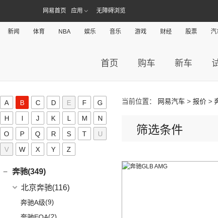
(6)
问界M9
上汽奥迪
(89)
网易首页
应用
无障碍浏览
埃安(109)
(2)
问界M5 EV
(15)
奥迪Q5 e-tron
埃安
(109)
爱驰(11)
新闻
体育
NBA
娱乐
音乐
游戏
财经
股票
汽
(14)
问界M7
(33)
奥迪A7L
(3)
传祺GS4 PHEV
爱驰
(11)
阿维塔(13)
(14)
问界M5
(41)
奥迪Q6
AION S MAX
(5)
(8)
爱驰U5
阿维塔科技
(13)
首页
购车
新车
阿斯顿·马丁(20)
一汽-大众奥迪
(208)
Aion V
(34)
(3)
爱驰U6
(13)
阿维塔11
阿斯顿·马丁
(20)
阿尔法·罗密欧(19)
(1)
奥迪Q2L e-tron
AION S Plus
(9)
DBS
(4)
阿尔法·罗密欧
(19)
ARCFOX极狐(39)
(22)
奥迪A6L
Aion Y
(29)
当前位置：
网易汽车
>
报价
>
A
B
C
D
E
F
G
V8 Vantage
(5)
Stelvio
(8)
北汽新能源
(39)
ALPINA(0)
(2)
奥迪A6L新能源
Aion LX
(4)
H
I
J
K
L
M
N
DBX
(6)
Giulia
(11)
筛选条件
(20)
极狐 阿尔法S(ARCFOX αS)
(8)
奥迪e-tron
Aion S
(22)
艾康尼克(0)
O
P
Q
R
S
T
U
DB11
(4)
(19)
极狐 阿尔法T(ARCFOX αT)
(14)
奥迪Q2L
(3)
传祺GE3
艾康尼克
(0)
B
V
W
X
Y
Z
Valhalla
(1)
(20)
奥迪Q5L
(0)
艾康尼克七系
奔驰(349)
(33)
奥迪A3两厢
(19)
北京奔驰
(116)
奥迪A3三厢
(28)
奥迪Q3
(9)
奔驰A级
(12)
奥迪Q4 e-tron
(2)
奔驰EQA