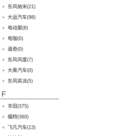
风神L7
(9)
风行SX6
(9)
(5)
高尔夫·嘉旅
风光330
(6)
小康D71 PLUS
东风富康
(11)
东风纳米(21)
(41)
御风
(9)
启辰大V
(25)
奕炫MAX
(1)
风行T1EV
(22)
(11)
迈腾
风光S560
(2)
小康EC36
(1)
富康ES500
(30)
御风P16
东风汽车
(21)
(4)
东风日产启辰-T60EV
大运汽车(98)
(3)
风神AX7
(12)
风行雷霆
(21)
(4)
速腾
风光370
(2)
小康K01
(4)
富康ES600
(1)
俊风E11K
(7)
(6)
纳米BOX
东风日产启辰-启辰星
大运汽车
(98)
(14)
奕炫
电动屋(8)
(13)
风行S50 EV
(14)
(7)
揽巡
风光ix5
(4)
小康D52
(6)
e爱丽舍
(1)
俊风ER30
(8)
(5)
东风日产启辰-T60
东风EX1
(51)
(19)
风神E70
远志M1
重庆小电天体
(8)
(2)
菱智M3
电咖(0)
(12)
(2)
宝来·纯电
风光580
(8)
小康D72 PLUS
(6)
纳米01
(12)
(31)
皓瀚
大运皮卡
(5)
(8)
星海V9
YOUNG光小新
ID.6 CROZZ
(17)
(4)
风光E1
道奇(0)
(4)
小康C32
SKY EV01
(6)
(16)
悦虎
(27)
风行T5
(10)
(6)
T-ROC探歌
风光ix7
(1)
小康C52
东风风度(7)
(29)
菱智M5
(6)
(3)
高尔夫GTI
风光E3
(2)
小康C56
郑州日产
(7)
大乘汽车(0)
(20)
风行T5 EVO
(16)
(10)
大众CC
风光MINI EV
(4)
小康D51
(7)
帕拉丁
东风奕派(5)
(8)
风行游艇
ID.4 CROZZ
(19)
(17)
风光380
(1)
小康K02
东风乘用车
(5)
F
(16)
风行M7
(2)
迈腾GTE
(4)
小康C31
eπ 007
(5)
(3)
菱智V3
(4)
探岳X
(2)
小康C37
丰田(375)
(25)
菱智PLUS
(11)
探岳
(3)
小康K07S
广汽丰田
(161)
福特(360)
(10)
风行S60 EV
(6)
大众CC猎装车
(1)
小康C51
(6)
锋兰达
长安福特
(86)
飞凡汽车(13)
(0)
风行M7新能源
上汽大众
(225)
(2)
小康C36
(2)
致炫
(5)