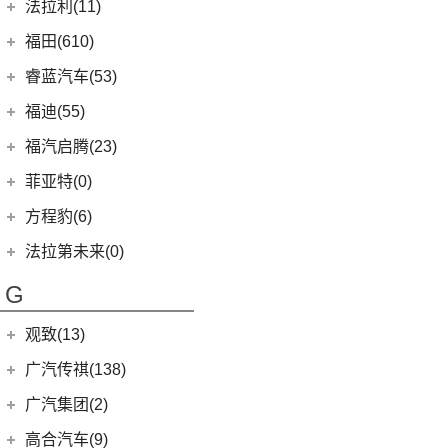
福特电马
上汽集团
(13)
法拉利(11)
(20)
途昂X
(1)
小康C35
(4)
雷凌双擎E+
(1)
锐际新能源
(3)
飞凡ER6
法拉利
(11)
福田(610)
(2)
途观L PHEV
(2)
小康K05S
(8)
凌尚
(8)
锐界L
(3)
飞凡MARVEL R
(2)
法拉利F8
(21)
福田汽车
(610)
朗逸
睿蓝汽车(53)
(2)
致享
(24)
蒙迪欧
(7)
飞凡R7
(2)
法拉利812
(30)
帕萨特
(45)
福田G5
睿蓝汽车
(53)
福迪(55)
(9)
赛那SIENNA
(12)
锐际
Roma
(2)
(9)
途观L
(222)
图雅诺
(8)
枫叶80v
福迪汽车
(55)
(18)
威飒
福汽启腾(23)
(13)
探险者
SF90
(2)
(11)
途安L
(27)
拓陆者驭途8
(6)
枫叶30x
(15)
(19)
雷凌
揽福
福汽新龙马
(23)
(7)
锐界
菲亚特(0)
Portofino
(1)
ID.6 X
(10)
(11)
征服者3
(15)
枫叶60s
(10)
(12)
凯美瑞
雄狮F16
(3)
(8)
福克斯两厢
启腾M70EV
方程豹(6)
(2)
法拉利488
(9)
凌渡
(14)
征服者5
(5)
睿蓝9
(21)
(24)
汉兰达
雄狮F22
(3)
(5)
福特EVOS
启腾EX80
方程豹
(6)
法拉第未来(0)
(17)
途岳
(3)
伽途ix5
(11)
睿蓝7
(7)
广汽丰田iA5
(4)
(2)
福睿斯
启腾EX7
(6)
豹5
(22)
法拉第未来
(0)
途昂
(2)
萨普
G
(6)
睿蓝X3 PRO
(13)
丰田C-HR
(10)
(4)
福克斯三厢
启腾M70
ID.4 X
(14)
FF91
(0)
(65)
风景G7
(2)
枫叶80v PRO
(5)
丰田C-HR EV
江铃福特
(267)
观致(13)
(4)
新桑塔纳
(128)
大将军G9
(23)
威兰达
(79)
新全顺
观致汽车
(13)
广汽传祺(138)
(4)
帕萨特PHEV
(27)
风景G9
(6)
威兰达高性能版
(3)
领界EV
(6)
观致7
广汽乘用车
(138)
ID.3
(7)
广汽集团(2)
(3)
伽途ix7
(3)
致炫X
(11)
撼路者
(1)
观致3
(8)
传祺E8
(12)
途铠
(16)
拓陆者胜途5
广汽本田
(2)
高合汽车(9)
(9)
广汽丰田bZ4X