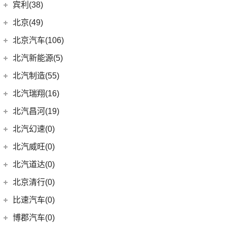
(4)
(2)
宝骏悦也Plus
宝沃BX5
Cayenne
(13)
比亚迪
(282)
宾利(38)
(5)
昂科拉
(9)
ZR-V 致在
(2)
标致e2008
(17)
(6)
宝马5系
奔腾小马
(7)
(10)
云朵
宝沃BX7
(15)
(2)
Macan新能源
元PLUS
宾利
(38)
(2)
微蓝7
北京(49)
(6)
皓影新能源
(13)
标致508L
(4)
(10)
宝马i3
奔腾T55
(4)
(2)
宝骏310
宝沃BXi7
Macan
(7)
(8)
海狮07 EV
(9)
(12)
微蓝6
添越
北京越野
(49)
(16)
凌派
北京汽车(106)
(3)
标致408
(8)
奔腾T77
进口宝马
(126)
(4)
宝骏云海
(6)
海鸥
(9)
(6)
威朗
添越PHEV
(15)
(5)
奥德赛
北京BJ30
北京汽车
(106)
(2)
标致508L PHEV
北汽新能源(5)
(5)
奔腾T33
(8)
宝马5系(进口)
(55)
宝骏530
(12)
护卫舰07
(10)
(3)
别克GL6
飞驰
(13)
(4)
缤智
北京BJ90
(6)
(1)
标致2008
北京EU7
北汽新能源
(5)
(14)
奔腾B70S
北汽制造(55)
(11)
宝马X7
(6)
宝骏RC-6
(5)
宋L
(13)
(15)
昂科威Plus
欧陆
(14)
(27)
飞度
北京BJ40
(5)
(9)
标致4008
北京U7
EC5
(3)
(15)
奔腾T99
(3)
宝马i4
北京汽车制造厂
(55)
(6)
宝骏RS-5
北汽瑞翔(16)
(11)
宋PLUS EV
(15)
昂科威S
(17)
(12)
冠道
北京BJ80
(9)
北京EU5 PLUS
EC3
(2)
(8)
奔腾T90
(1)
宝马X5新能源
BJ 212
(12)
(4)
宝骏RS-3
北汽瑞翔
(16)
(15)
宋Pro DM-i
北汽昌河(19)
(15)
昂科威
(1)
北京F40
东风本田
(121)
(8)
北京EX3
(13)
奔腾B70
(9)
宝马8系
(4)
(1)
宝骏Valli
北汽小猫
(6)
(11)
秦EV
北汽瑞翔X5
北汽昌河
(19)
(4)
别克GL8新能源
北汽幻速(0)
(6)
本田CR-V新能源
(3)
北京X7 PHEV
(2)
宝马2系Gran Tourer
(17)
(2)
宝骏E200
勇士皮卡
(19)
(5)
汉DM-i
北汽瑞翔X3
(7)
(2)
世纪
北汽昌河A6
北汽威旺(0)
(9)
本田HR-V
(6)
北京X3
(10)
宝马2系
(5)
(4)
宝骏享境
战旗
(3)
海狮05 EV
(12)
(3)
君越
北汽昌河M50S
LIFE
(8)
(15)
北京X7
北汽道达(0)
(8)
宝马Z4
(11)
(21)
宝骏510
元宝
(14)
海豚
(3)
(2)
凯越
北汽EC100
(4)
本田e:NS1
(14)
北京EU5
北京清行(0)
(6)
宝马6系GT
KiWi EV
(8)
(9)
勇士
(5)
宋MAX DM-i
(8)
(2)
英朗
北汽EV5
(4)
东风本田M-NV
(5)
北京X5
(9)
宝马iX
(18)
宝骏RM-5
比速汽车(0)
(3)
元UP
(6)
北汽EV2
(16)
英仕派
(10)
北京U5 PLUS
(23)
宝马4系
(19)
秦PLUS EV
博郡汽车(0)
(2)
昌河北斗星X5
(13)
本田UR-V
(8)
北京U5