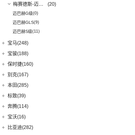
梅赛德斯-迈巴赫
(20)
(0)
迈巴赫G级
(9)
迈巴赫GLS
(11)
迈巴赫S级
宝马(248)
华晨宝马
(90)
宝骏(188)
(3)
宝马1系
上汽通用五菱
(188)
保时捷(160)
(7)
宝马5系新能源
(10)
宝骏RS-7
保时捷
(160)
别克(167)
(1)
宝马X1新能源
(7)
宝骏RC-5
(35)
保时捷911
上汽通用别克
(167)
本田(285)
(18)
宝马3系
(6)
宝骏730
Panamera
(26)
(5)
昂科旗
广汽本田
(164)
标致(39)
(6)
宝马X3
(7)
宝骏310W
(23)
保时捷718
(34)
别克GL8
(15)
雅阁
东风标致
(39)
奔腾(114)
(5)
宝马X2
(2)
宝骏E100
Taycan
(21)
(3)
阅朗
(8)
e:NP1 极湃1
(4)
标致5008
一汽奔腾
(114)
(6)
宝马iX3
宝沃(16)
(4)
宝骏悦也
(14)
Cayenne新能源
(4)
昂科拉GX
(27)
皓影
(2)
标致4008 PHEV
(14)
(30)
宝马X5
奔腾NAT
宝沃
(16)
(7)
宝骏360
比亚迪(282)
(19)
Panamera新能源
(11)
君威
(24)
型格
(3)
标致408X
(9)
(5)
宝马X1
奔腾E01