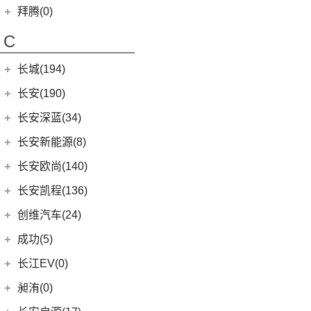
(6)
宝马X6
(11)
秦PLUS DM-i
(2)
昌河北斗星
拜腾(0)
(11)
本田XR-V
(4)
北京EX5
(3)
宝马X5(进口)
(5)
秦L
拜腾汽车
(0)
(23)
思域
C
(13)
魔方
(22)
宝马7系
(2)
海狮07DM-i
M-Byte Concept
(0)
(10)
本田CR-V
(5)
宝马X4
长城(194)
(3)
比亚迪D1
K-Byte Concept
(0)
(8)
享域
宝马M
(32)
(6)
秦Pro DM
长城汽车
(194)
长安(190)
(9)
艾力绅
(9)
宝马M4
(9)
比亚迪e2
(98)
炮
长安汽车
(190)
长安深蓝(34)
(4)
宝马M3
(8)
秦Pro EV
(8)
风骏7
(8)
长安UNI-V
长安深蓝
(34)
长安新能源(8)
(10)
宝马M8
(5)
海豹06 DM-i
(8)
风骏7 EV
(9)
逸动
(5)
深蓝G318
长安新能源
(8)
长安欧尚(140)
(1)
宝马M5
(0)
海豹06GT
(41)
金刚炮
(10)
长安CS75
(0)
深蓝S05
(8)
逸动EV
长安欧尚
(140)
(2)
长安凯程(136)
宝马X3M
(10)
唐EV
(4)
炮EV
(6)
长安CS95
(13)
深蓝S7
(4)
长安欧尚A600 EV
(2)
宝马X5M
长安凯程
(136)
创维汽车(24)
(16)
宋PLUS DM-i
(13)
山海炮
(16)
长安UNI-K
(16)
长安深蓝SL03
(3)
长安欧尚Z6智电iDD
(2)
宝马X6M
(4)
凯程F300
(17)
汉EV
创维汽车
(24)
(22)
风骏5
成功(5)
(3)
锐程CC
(13)
长安欧尚Z6
(2)
宝马X4M
(5)
睿行M90
(15)
海豹
(24)
创维汽车EV6
航天成功
(5)
(10)
UNI-K 智电iDD
长江EV(0)
(0)
欧尚E01
(3)
睿行S50
(11)
驱逐舰05
(6)
(1)
悦翔
成功BEV6
昶洧(0)
(7)
欧尚X5 PLUS
(8)
神骐F30
(2)
比亚迪e9
(4)
(20)
长安CS75 PLUS
成功V2
昶洧
(0)