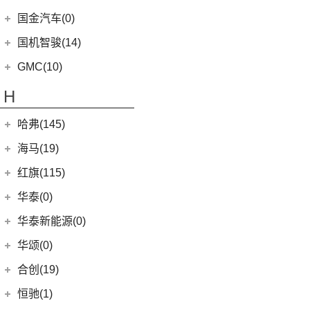
(9)
途睿欧
(6)
观致5
(8)
影酷
(5)
途观X
(39)
拓陆者驭途9
(2)
绎乐
华人运通
(9)
国金汽车(0)
一汽丰田
(192)
(7)
福特烈马
(4)
影豹
(10)
威然
(8)
拓陆者胜途7
(5)
高合HiPhi X
(5)
卡罗拉双擎E+
国机智骏(14)
(7)
领界S
(4)
传祺GS4
(3)
辉昂
(4)
高合HiPhi Z
(3)
奕泽E进擎
(114)
国机智骏
(14)
新世代全顺
GMC(10)
(15)
POLO
(15)
传祺M6
(17)
奕泽IZOA
(15)
GX5
(6)
领睿
GMC
(10)
H
(4)
传祺ES9
进口大众
(15)
(5)
一汽丰田bZ4X
(22)
GC1
(3)
领裕
YUKON
(3)
(17)
传祺GS8
(2)
途锐eHybrid
(7)
哈弗(145)
RAV4荣放双擎E+
GC2
(5)
进口福特
(7)
SAVANA
(2)
(5)
传祺GA4 PLUS
(10)
途锐
(18)
皇冠陆放
长城汽车
(145)
海马(19)
(4)
福特F-150
SIERRA
(5)
(9)
传祺E9
(3)
蔚揽
(16)
凌放HARRIER
(15)
哈弗神兽
Mustang
(3)
一汽海马
(7)
红旗(115)
(4)
传祺GA8
大众R
(1)
(21)
RAV4荣放
(4)
哈弗二代大狗
(7)
海马7X
一汽红旗
(115)
华泰(0)
(29)
传祺M8
(1)
高尔夫R
(6)
威驰FS
(5)
哈弗H2
海马汽车
(10)
(2)
红旗E-HS3
(1)
传祺M6 MAX
华泰新能源(0)
安徽大众
(1)
(21)
卡罗拉锐放
(13)
哈弗M6
(8)
海马8S
(11)
红旗HQ9
(6)
传祺GA6
(1)
大众ID.UNYX 与众
华颂(0)
(5)
一汽丰田bZ3
(8)
哈弗F7
(2)
海马6P
(17)
红旗H9
(13)
传祺GS4 PLUS
(7)
合创(19)
格瑞维亚
(6)
哈弗初恋
海马新能源
(2)
(5)
红旗H6
(9)
传祺GS3
(13)
亚洲狮
合创汽车
(19)
(7)
哈弗H6 Coupe
恒驰(1)
(2)
爱尚EV
(12)
红旗E-HS9
(2)
传祺GS4 COUPE