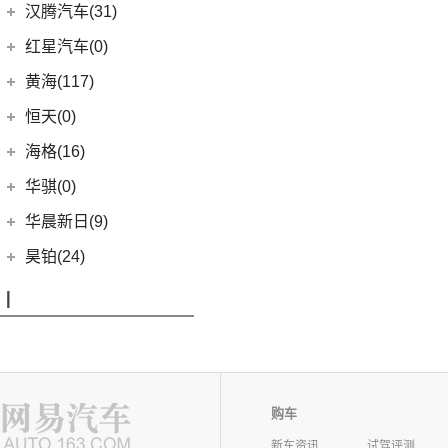
(7)
柯斯达
(5)
(0)
哈弗H5
合创V09
恒大新能源
(1)
汉腾汽车(31)
(5)
红旗EH7
(13)
亚洲龙
(17)
(3)
枭龙MAX
合创Z03
(0)
恒驰9
汉腾汽车
(31)
(2)
红旗L5
红星汽车(0)
(22)
卡罗拉
(7)
(2)
哈弗F5
合创007
(0)
恒驰2
(0)
(14)
红旗H5
汉腾X8
黄海(117)
(6)
威驰
(12)
哈弗赤兔
(0)
恒驰3
(7)
(13)
红旗E-QM5
汉腾X7
黄海汽车
(117)
恒天(0)
进口丰田
(22)
(3)
哈弗H6 DHT-PHEV
(0)
恒驰8
(10)
(3)
红旗H7
汉腾V7
(36)
黄海N1S
海格(16)
(6)
埃尔法
(4)
哈弗二代大狗新能源
(0)
恒驰4
(8)
(0)
红旗H7 PHEV
汉腾X5
(2)
黄海N1
(11)
威尔法
苏州金龙
(16)
(6)
哈弗F7x
华骐(0)
(0)
恒驰1
(3)
(12)
红旗HS5
幸福e+
(11)
黄海N3
SUPRA
(5)
(3)
(10)
枭龙
海格H5V
(0)
恒驰7
华晨新日(9)
(19)
(3)
红旗HS7
汉腾X5 EV
(20)
黄海N7
(7)
(6)
哈弗H9
海格H5C
(1)
恒驰5
华晨新日
(9)
昊铂(24)
(8)
大牛
(7)
哈弗H6
(0)
恒驰6
(3)
华晨新日i03A
昊铂
(24)
I
(40)
黄海N2
(4)
哈弗酷狗
(6)
华晨新日i03
(14)
昊铂HT
(12)
哈弗大狗
iCAR(8)
(10)
昊铂GT
(4)
哈弗H7
奇瑞新能源
(8)
J
(10)
哈弗H6S
iCAR 03
(8)
购车
Jeep(45)
新车资讯
试驾评测