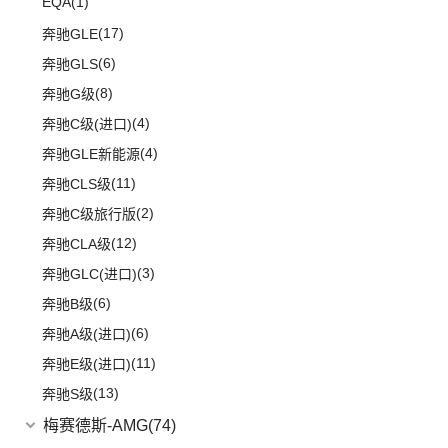
(9)
奥迪Q7
EQA
(1)
(5)
奥迪A6 Allroad
(17)
奔驰GLE
Audi Sport
(58)
(6)
奔驰GLS
(8)
奥迪RS4
(8)
奔驰G级
(3)
奥迪S6
(4)
奔驰C级(进口)
(9)
奥迪S5
(4)
奔驰GLE新能源
(3)
奥迪SQ5
(11)
奔驰CLS级
(1)
奥迪RS e-tron GT
(2)
奔驰C级旅行版
(2)
奥迪RS6
(12)
奔驰CLA级
(16)
奥迪RS5
(3)
奔驰GLC(进口)
(1)
奥迪R8
(6)
奔驰B级
(2)
奥迪RS7
(6)
奔驰A级(进口)
(5)
奥迪S4
(11)
奔驰E级(进口)
(4)
奥迪S7
(13)
奔驰S级
(1)
奥迪RS Q8
梅赛德斯-AMG
(74)