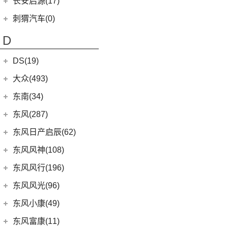
长安启源(17)
(1)
长安欧尚科尚EV
(18)
神骐PLUS
(2)
比亚迪e3
(12)
长安CS85 COUPE
(0)
昶洧TP-488c
长安启源
(17)
(4)
长安欧尚科赛5
刺猬汽车(0)
(18)
睿行M60
(13)
唐新能源
(24)
长安览拓者
(7)
(4)
长安欧尚X70A
长安启源E07
(9)
睿行EM80
(6)
元Pro
D
(10)
长安CS55 PLUS
(10)
(21)
长安欧尚X7 PLUS
长安启源A07
(18)
睿行M80
(15)
长安UNI-T
DS(19)
(3)
长安欧尚A800
(36)
凯程F70
(9)
长安Lumin
DS汽车
(16)
大众(493)
(5)
奔奔E-Star
(1)
睿行S50T
(5)
锐程PLUS
DS 9
(5)
(7)
欧诺S
一汽-大众
(251)
东南(34)
(2)
睿行ES30
(8)
长安F70蓝鲸版
DS 7
(8)
(1)
长安欧尚A600
(32)
揽境
(4)
睿行M70
东南汽车
(34)
东风(287)
(10)
长安CS35PLUS
(3)
DS 9新能源
(18)
长安欧尚X5
ID.7 VIZZION
(7)
(10)
长安之星9
(3)
东南DX3 EV
郑州日产
(214)
东风日产启辰(62)
(3)
长安CS15
进口DS
(3)
(8)
长安欧尚科尚
(2)
高尔夫·纯电
(7)
A5翼舞
(70)
锐骐6
(3)
逸动DT
东风日产
(62)
东风风神(108)
(3)
(3)
长安欧尚X7 EV
DS 3新能源
(30)
宝来
(10)
东南DX5
(69)
锐骐7
(3)
逸达
(4)
东风日产启辰-T90
东风乘用车
(108)
东风风行(196)
(9)
长安欧尚X7
(11)
探影
(4)
东南DX7
(16)
帕拉索
(3)
东风日产启辰-T70
(13)
奕炫GS
东风柳汽
(196)
东风风光(96)
(27)
科赛Pro
(15)
高尔夫
(10)
东南DX3
(13)
锐骐6EV
(21)
东风日产启辰-D60EV
(2)
奕炫EV
(13)
菱智M5 EV
(2)
欧尚长行
东风小康
(96)
(3)
C-TREK蔚领
东风小康(49)
(46)
锐骐
(3)
东风日产启辰-e30
(9)
皓极
(3)
景逸S50
(6)
(3)
探岳GTE
风光500
东风小康
(49)
东风富康(11)
东风汽车
(73)
(7)
东风日产启辰-D60
(5)