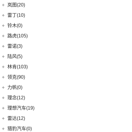
(8)
凯迪拉克CT6
(7)
炫界Pro EV
北汽新能源
(3)
岚图(20)
(4)
优优EV
(7)
凯迪拉克CT4
(9)
轩度
LITE
(3)
(11)
海豚EV
岚图
(20)
雷丁(10)
(4)
炫界
(6)
岚图梦想家
雷丁
(10)
铃木(0)
(10)
岚图FREE
(2)
雷丁i9
进口铃木
(0)
路虎(105)
(4)
岚图追光
(8)
芒果
(0)
吉姆尼
奇瑞路虎
(28)
雷诺(3)
(0)
英格尼斯
(0)
揽胜极光L P300e
东风雷诺
(3)
陆风(5)
(11)
发现运动版
(3)
雷诺e诺
陆风汽车
(5)
林肯(103)
(15)
揽胜极光L
进口雷诺
(0)
(5)
陆风荣曜
长安林肯
(60)
领克(90)
(2)
发现运动版P300e
Espace
(0)
(18)
冒险家
领克汽车
(90)
力帆(0)
进口路虎
(77)
(0)
达斯特
(12)
航海家
(13)
领克03
重庆力帆
(0)
理念(12)
(1)
卫士P400e
(2)
冒险家PHEV
(12)
领克01
(0)
乐途
理念汽车
(12)
理想汽车(19)
(0)
揽胜极光(进口)
(13)
林肯Z
(6)
领克06 PHEV
(12)
广汽本田VE-1
(2)
揽胜运动版新能源
理想汽车
(19)
雷达(12)
(15)
飞行家
(6)
领克02
(17)
揽胜
(6)
理想L9
雷达汽车
(12)
猎豹汽车(0)
林肯(进口)
(43)
(3)
领克01新能源