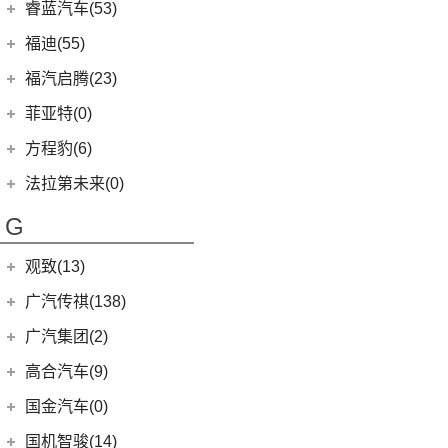
(2)
法拉利F8
(21)
福田汽车
(610)
朗逸
睿蓝汽车(53)
(2)
致享
(24)
蒙迪欧
(7)
飞凡R7
(2)
法拉利812
(30)
帕萨特
(45)
福田G5
睿蓝汽车
(53)
福迪(55)
(9)
赛那SIENNA
(12)
锐际
Roma
(2)
(9)
途观L
(222)
图雅诺
(8)
枫叶80v
福迪汽车
(55)
(18)
威飒
福汽启腾(23)
(13)
探险者
SF90
(2)
(11)
途安L
(27)
拓陆者驭途8
(6)
枫叶30x
(15)
(19)
雷凌
揽福
福汽新龙马
(23)
(7)
锐界
菲亚特(0)
Portofino
(1)
ID.6 X
(10)
(11)
征服者3
(15)
枫叶60s
(10)
(12)
凯美瑞
雄狮F16
(3)
(8)
福克斯两厢
启腾M70EV
方程豹(6)
(2)
法拉利488
(9)
凌渡
(14)
征服者5
(5)
睿蓝9
(21)
(24)
汉兰达
雄狮F22
(3)
(5)
福特EVOS
启腾EX80
方程豹
(6)
法拉第未来(0)
(17)
途岳
(3)
伽途ix5
(11)
睿蓝7
(7)
广汽丰田iA5
(4)
(2)
福睿斯
启腾EX7
(6)
豹5
(22)
法拉第未来
(0)
途昂
(2)
萨普
G
(6)
睿蓝X3 PRO
(13)
丰田C-HR
(10)
(4)
福克斯三厢
启腾M70
ID.4 X
(14)
FF91
(0)
(65)
风景G7
(2)
枫叶80v PRO
(5)
丰田C-HR EV
江铃福特
(267)
观致(13)
(4)
新桑塔纳
(128)
大将军G9
(23)
威兰达
(79)
新全顺
观致汽车
(13)
广汽传祺(138)
(4)
帕萨特PHEV
(27)
风景G9
(6)
威兰达高性能版
(3)
领界EV
(6)
观致7
广汽乘用车
(138)
ID.3
(7)
广汽集团(2)
(3)
伽途ix7
(3)
致炫X
(11)
撼路者
(1)
观致3
(8)
传祺E8
(12)
途铠
(16)
拓陆者胜途5
广汽本田
(2)
高合汽车(9)
(9)
广汽丰田bZ4X
(9)
途睿欧
(6)
观致5
(8)
影酷
(5)
途观X
(39)
拓陆者驭途9
(2)
绎乐
华人运通
(9)
国金汽车(0)
一汽丰田
(192)
(7)
福特烈马
(4)
影豹
(10)
威然
(8)
拓陆者胜途7
(5)
高合HiPhi X
(5)
卡罗拉双擎E+
国机智骏(14)
(7)
领界S