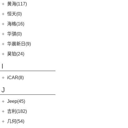
(0)
恒驰2
(0)
(14)
红旗H5
汉腾X8
黄海(117)
(6)
威驰
(12)
哈弗赤兔
(0)
恒驰3
(7)
(13)
红旗E-QM5
汉腾X7
黄海汽车
(117)
恒天(0)
进口丰田
(22)
(3)
哈弗H6 DHT-PHEV
(0)
恒驰8
(10)
(3)
红旗H7
汉腾V7
(36)
黄海N1S
海格(16)
(6)
埃尔法
(4)
哈弗二代大狗新能源
(0)
恒驰4
(8)
(0)
红旗H7 PHEV
汉腾X5
(2)
黄海N1
(11)
威尔法
苏州金龙
(16)
(6)
哈弗F7x
华骐(0)
(0)
恒驰1
(3)
(12)
红旗HS5
幸福e+
(11)
黄海N3
SUPRA
(5)
(3)
(10)
枭龙
海格H5V
(0)
恒驰7
华晨新日(9)
(19)
(3)
红旗HS7
汉腾X5 EV
(20)
黄海N7
(7)
(6)
哈弗H9
海格H5C
(1)
恒驰5
华晨新日
(9)
昊铂(24)
(8)
大牛
(7)
哈弗H6
(0)
恒驰6
(3)
华晨新日i03A
昊铂
(24)
I
(40)
黄海N2
(4)
哈弗酷狗
(6)
华晨新日i03
(14)
昊铂HT
(12)
哈弗大狗
iCAR(8)
(10)
昊铂GT
(4)
哈弗H7
奇瑞新能源
(8)
J
(10)
哈弗H6S
iCAR 03
(8)
Jeep(45)
广汽菲克
(26)
吉利(182)
(6)
自由侠
吉利汽车
(182)
几何(54)
(4)