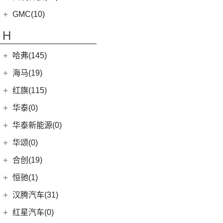
(4)
传祺GS4
(3)
辉昂
(4)
高合HiPhi Z
(3)
奕泽E进擎
(114)
国机智骏
(14)
新世代全顺
GMC(10)
(15)
POLO
(15)
传祺M6
(17)
奕泽IZOA
(15)
GX5
(6)
领睿
GMC
(10)
H
(4)
传祺ES9
进口大众
(15)
(5)
一汽丰田bZ4X
(22)
GC1
(3)
领裕
YUKON
(3)
(17)
传祺GS8
(2)
途锐eHybrid
(7)
哈弗(145)
RAV4荣放双擎E+
GC2
(5)
进口福特
(7)
SAVANA
(2)
(5)
传祺GA4 PLUS
(10)
途锐
(18)
皇冠陆放
长城汽车
(145)
海马(19)
(4)
福特F-150
SIERRA
(5)
(9)
传祺E9
(3)
蔚揽
(16)
凌放HARRIER
(15)
哈弗神兽
Mustang
(3)
一汽海马
(7)
红旗(115)
(4)
传祺GA8
大众R
(1)
(21)
RAV4荣放
(4)
哈弗二代大狗
(7)
海马7X
一汽红旗
(115)
华泰(0)
(29)
传祺M8
(1)
高尔夫R
(6)
威驰FS
(5)
哈弗H2
海马汽车
(10)
(2)
红旗E-HS3
(1)
传祺M6 MAX
华泰新能源(0)
安徽大众
(1)
(21)
卡罗拉锐放
(13)
哈弗M6
(8)
海马8S
(11)
红旗HQ9
(6)
传祺GA6
(1)
大众ID.UNYX 与众
华颂(0)
(5)
一汽丰田bZ3
(8)
哈弗F7
(2)
海马6P
(17)
红旗H9
(13)
传祺GS4 PLUS
(7)
合创(19)
格瑞维亚
(6)
哈弗初恋
海马新能源
(2)
(5)
红旗H6
(9)
传祺GS3
(13)
亚洲狮
合创汽车
(19)
(7)
哈弗H6 Coupe
恒驰(1)
(2)
爱尚EV
(12)
红旗E-HS9
(2)
传祺GS4 COUPE
(7)
柯斯达
(5)
(0)
哈弗H5
合创V09
恒大新能源
(1)
汉腾汽车(31)
(5)
红旗EH7
(13)
亚洲龙
(17)
(3)
枭龙MAX
合创Z03
(0)
恒驰9
汉腾汽车
(31)
(2)
红旗L5
红星汽车(0)
(22)
卡罗拉
(7)
(2)
哈弗F5
合创007