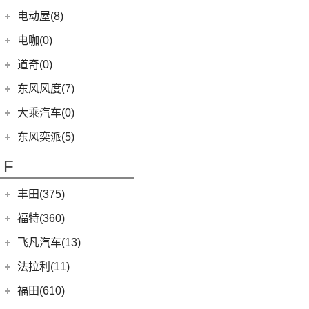
(21)
(4)
速腾
风光370
(2)
小康K01
(4)
富康ES600
(1)
俊风E11K
(7)
(6)
纳米BOX
东风日产启辰-启辰星
大运汽车
(98)
(14)
奕炫
电动屋(8)
(13)
风行S50 EV
(14)
(7)
揽巡
风光ix5
(4)
小康D52
(6)
e爱丽舍
(1)
俊风ER30
(8)
(5)
东风日产启辰-T60
东风EX1
(51)
(19)
风神E70
远志M1
重庆小电天体
(8)
(2)
菱智M3
电咖(0)
(12)
(2)
宝来·纯电
风光580
(8)
小康D72 PLUS
(6)
纳米01
(12)
(31)
皓瀚
大运皮卡
(5)
(8)
星海V9
YOUNG光小新
ID.6 CROZZ
(17)
(4)
风光E1
道奇(0)
(4)
小康C32
SKY EV01
(6)
(16)
悦虎
(27)
风行T5
(10)
(6)
T-ROC探歌
风光ix7
(1)
小康C52
东风风度(7)
(29)
菱智M5
(6)
(3)
高尔夫GTI
风光E3
(2)
小康C56
郑州日产
(7)
大乘汽车(0)
(20)
风行T5 EVO
(16)
(10)
大众CC
风光MINI EV
(4)
小康D51
(7)
帕拉丁
东风奕派(5)
(8)
风行游艇
ID.4 CROZZ
(19)
(17)
风光380
(1)
小康K02
东风乘用车
(5)
F
(16)
风行M7
(2)
迈腾GTE
(4)
小康C31
eπ 007
(5)
(3)
菱智V3
(4)
探岳X
(2)
小康C37
丰田(375)
(25)
菱智PLUS
(11)
探岳
(3)
小康K07S
广汽丰田
(161)
福特(360)
(10)
风行S60 EV
(6)
大众CC猎装车
(1)
小康C51
(6)
锋兰达
长安福特
(86)
飞凡汽车(13)
(0)
风行M7新能源
上汽大众
(225)
(2)
小康C36
(2)
致炫
(5)
福特电马
上汽集团
(13)
法拉利(11)
(20)
途昂X
(1)
小康C35
(4)
雷凌双擎E+
(1)
锐际新能源
(3)
飞凡ER6
法拉利
(11)
福田(610)
(2)
途观L PHEV
(2)
小康K05S
(8)
凌尚
(8)
锐界L
(3)
飞凡MARVEL R