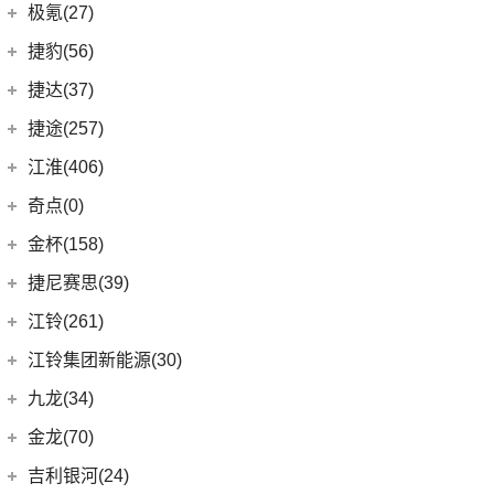
大指挥官
(1)
帝豪GL PHEV
几何汽车
(54)
极氪(27)
(7)
指南者
(4)
星越S
(8)
几何E
极氪汽车
(27)
捷豹(56)
(8)
自由光
(6)
星越
(11)
几何G6
(3)
极氪X
奇瑞捷豹
(34)
捷达(37)
(1)
大指挥官PHEV
(7)
帝豪EV
(4)
几何M6
ZEEKR 001
(4)
(9)
捷豹E-PACE
一汽-大众
(37)
捷途(257)
进口Jeep
(19)
(3)
嘉际ePro
(16)
几何A
ZEEKR 009
(11)
(14)
捷豹XFL
(11)
捷达VA3
奇瑞汽车
(257)
江淮(406)
(5)
牧马人4xe
(2)
博瑞ePro
(15)
几何C
(9)
极氪007
(11)
捷豹XEL
(7)
捷达VS5
(20)
捷途X70 PRO
(6)
大切诺基(进口)
江淮汽车
(406)
(9)
星越L 雷神Hi·P
奇点(0)
进口捷豹
(22)
(19)
捷达VS7
(5)
捷途大圣i-DM
(7)
牧马人
(98)
(3)
帝豪S
星锐
奇点汽车
(0)
金杯(158)
(3)
捷豹I-PACE
(53)
捷途X90 PLUS
(1)
角斗士
(10)
(4)
星越ePro
瑞风S4
(0)
奇点iC3
华晨雷诺
(94)
捷尼赛思(39)
(11)
捷豹F-PACE
(31)
捷途X70
(1)
(5)
帝豪EV Pro
瑞风M5
(0)
奇点iS6
(0)
领坤EV
捷尼赛思
(39)
江铃(261)
(8)
捷豹F-TYPE
(15)
捷途大圣
(5)
(4)
远景X6
江淮iEV7L
(11)
大海狮
(12)
捷尼赛思GV80
江铃汽车
(261)
江铃集团新能源(30)
(3)
捷途X70 Coupe
(6)
(5)
吉利ICON
瑞风S7
(31)
阁瑞斯
(4)
捷尼赛思G80
(34)
大道
江铃集团新能源
(10)
(0)
捷途自由者
九龙(34)
(6)
(12)
豪越L
江淮iEV6E
(8)
金杯快运
(4)
捷尼赛思GV60
(16)
域虎3
(18)
(4)
捷途X90
易至EX5
九龙汽车
(34)
(8)
(5)
缤瑞COOL
江淮V7
金龙(70)
(3)
新海狮
(2)
捷尼赛思纯电G80
(30)
域虎9
(6)
(2)
捷途X70S EV
易至EV3
(10)
(64)
(2)
博越L
帅铃T6
九龙A5S
金龙客车
(70)
吉利银河(24)
(21)
海狮王
(17)
捷尼赛思G70
(8)
域虎5