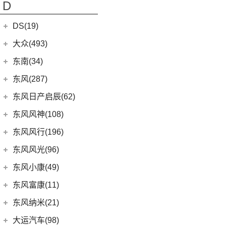
(9)
睿行EM80
D
(10)
长安CS55 PLUS
(10)
(21)
长安欧尚X7 PLUS
长安启源A07
(18)
睿行M80
(15)
长安UNI-T
DS(19)
(3)
长安欧尚A800
(36)
凯程F70
(9)
长安Lumin
DS汽车
(16)
大众(493)
(5)
奔奔E-Star
(1)
睿行S50T
(5)
锐程PLUS
DS 9
(5)
(7)
欧诺S
一汽-大众
(251)
东南(34)
(2)
睿行ES30
(8)
长安F70蓝鲸版
DS 7
(8)
(1)
长安欧尚A600
(32)
揽境
(4)
睿行M70
东南汽车
(34)
东风(287)
(10)
长安CS35PLUS
(3)
DS 9新能源
(18)
长安欧尚X5
ID.7 VIZZION
(7)
(10)
长安之星9
(3)
东南DX3 EV
郑州日产
(214)
东风日产启辰(62)
(3)
长安CS15
进口DS
(3)
(8)
长安欧尚科尚
(2)
高尔夫·纯电
(7)
A5翼舞
(70)
锐骐6
(3)
逸动DT
东风日产
(62)
东风风神(108)
(3)
(3)
长安欧尚X7 EV
DS 3新能源
(30)
宝来
(10)
东南DX5
(69)
锐骐7
(3)
逸达
(4)
东风日产启辰-T90
东风乘用车
(108)
东风风行(196)
(9)
长安欧尚X7
(11)
探影
(4)
东南DX7
(16)
帕拉索
(3)
东风日产启辰-T70
(13)
奕炫GS
东风柳汽
(196)
东风风光(96)
(27)
科赛Pro
(15)
高尔夫
(10)
东南DX3
(13)
锐骐6EV
(21)
东风日产启辰-D60EV
(2)
奕炫EV
(13)
菱智M5 EV
(2)
欧尚长行
东风小康
(96)
(3)
C-TREK蔚领
东风小康(49)
(46)
锐骐
(3)
东风日产启辰-e30
(9)
皓极
(3)
景逸S50
(6)
(3)
探岳GTE
风光500
东风小康
(49)
东风富康(11)
东风汽车
(73)
(7)
东风日产启辰-D60
(5)
风神L7
(9)
风行SX6
(9)
(5)
高尔夫·嘉旅
风光330
(6)
小康D71 PLUS
东风富康
(11)
东风纳米(21)
(41)
御风
(9)
启辰大V
(25)
奕炫MAX
(1)
风行T1EV
(22)
(11)
迈腾
风光S560
(2)
小康EC36
(1)
富康ES500
(30)
御风P16
东风汽车
(21)
(4)
东风日产启辰-T60EV
大运汽车(98)
(3)
风神AX7
(12)
风行雷霆