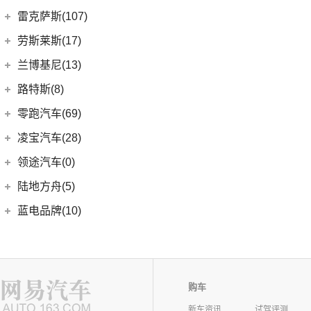
(16)
发现
(6)
理想L8
(12)
雷达RD6
猎豹汽车
(0)
MKZ
(11)
雷克萨斯(107)
(6)
领克09
(11)
揽胜星脉
(1)
理想MEGA
(0)
猎豹Coupe
(5)
航海家(进口)
雷克萨斯
(107)
(14)
领克09 PHEV
劳斯莱斯(17)
(1)
揽胜P400e
(6)
理想L7
(0)
缤歌
MKC
(5)
(8)
(16)
领克06
雷克萨斯RX
劳斯莱斯
(17)
兰博基尼(13)
(20)
卫士
(0)
猎豹CT7
(1)
飞行家PHEV
(0)
(5)
领克ZERO
雷克萨斯LC
(5)
古思特
兰博基尼
(13)
路特斯(8)
(9)
揽胜运动版
(14)
领航员
(4)
(2)
领克02 Hatchback
雷克萨斯UX新能源
(2)
魅影
Huracan
(5)
路特斯
(8)
零跑汽车(69)
(7)
大陆
(6)
(2)
领克03 PHEV
雷克萨斯CT
(6)
库里南
Urus
(3)
ELETRE
(4)
零跑汽车
(69)
凌宝汽车(28)
(9)
(23)
领克05
雷克萨斯NX
(0)
浮影
Aventador
(5)
EMIRA
(2)
(14)
零跑T03
吉麦新能源
(28)
领途汽车(0)
(21)
(2)
领克02 PHEV
雷克萨斯ES
(2)
幻影
Evija
(1)
(6)
零跑S01
(17)
凌宝BOX
(5)
(2)
领克05 PHEV
雷克萨斯LM
陆地方舟(5)
(2)
曜影
Evora
(1)
(26)
零跑C11
(4)
凌宝uni
(3)
(14)
领克07
雷克萨斯LS
陆地方舟
(5)
蓝电品牌(10)
(23)
零跑C01
(7)
凌宝COCO
(15)
雷克萨斯UX
(5)
威途X35
蓝电品牌
(10)
LEVC(10)
(8)
蓝电E5
LEVC
(10)
M
(2)
蓝电E5 PLUS
L380
(4)
购车
名爵(76)
LEVC TX
(6)
新车资讯
试驾评测