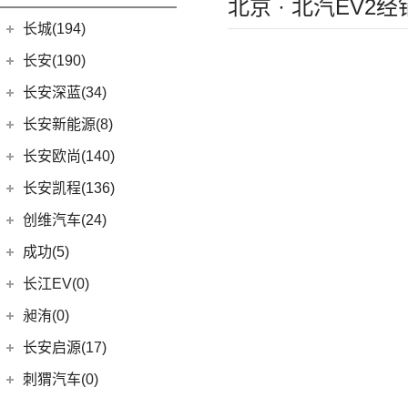
北京 · 北汽EV2
M-Byte Concept
(0)
(3)
奔驰GLB AMG
(2)
宝马X6M
(17)
汉EV
长城(194)
K-Byte Concept
(0)
(3)
奔驰S级AMG
(2)
宝马X4M
(15)
海豹
长城汽车
(194)
长安(190)
(12)
奔驰AMG GT
(11)
驱逐舰05
(98)
炮
长安汽车
(190)
长安深蓝(34)
(7)
奔驰A级AMG(进口)
(2)
比亚迪e9
(8)
风骏7
(8)
长安UNI-V
长安深蓝
(34)
(9)
长安新能源(8)
奔驰CLA AMG
(2)
比亚迪e3
(8)
风骏7 EV
(9)
逸动
(5)
深蓝G318
(6)
奔驰E级AMG
长安新能源
(8)
长安欧尚(140)
(13)
唐新能源
(41)
金刚炮
(10)
长安CS75
(0)
深蓝S05
(5)
奔驰G AMG
(8)
逸动EV
长安欧尚
(140)
(6)
元Pro
长安凯程(136)
(4)
炮EV
(6)
长安CS95
(13)
深蓝S7
(14)
奔驰C级AMG
(4)
长安欧尚A600 EV
长安凯程
(136)
创维汽车(24)
(13)
山海炮
(16)
长安UNI-K
(16)
长安深蓝SL03
梅赛德斯-EQ
(7)
(3)
长安欧尚Z6智电iDD
(4)
凯程F300
创维汽车
(24)
(22)
风骏5
成功(5)
(3)
锐程CC
(7)
奔驰EQS
(13)
长安欧尚Z6
(5)
睿行M90
(24)
创维汽车EV6
航天成功
(5)
(10)
UNI-K 智电iDD
长江EV(0)
(0)
奔驰EQC(进口)
(0)
欧尚E01
(3)
睿行S50
(6)
(1)
悦翔
成功BEV6
昶洧(0)
梅赛德斯-迈巴赫
(20)
(7)
欧尚X5 PLUS
(8)
神骐F30
(4)
(20)
长安CS75 PLUS
成功V2
昶洧
(0)
(0)
迈巴赫G级
长安启源(17)
(1)
长安欧尚科尚EV
(18)
神骐PLUS
(12)
长安CS85 COUPE
(9)
(0)
迈巴赫GLS
昶洧TP-488c
长安启源
(17)
(4)
长安欧尚科赛5
刺猬汽车(0)
(18)
睿行M60
(24)
长安览拓者
(11)
迈巴赫S级
(7)
(4)
长安欧尚X70A
长安启源E07