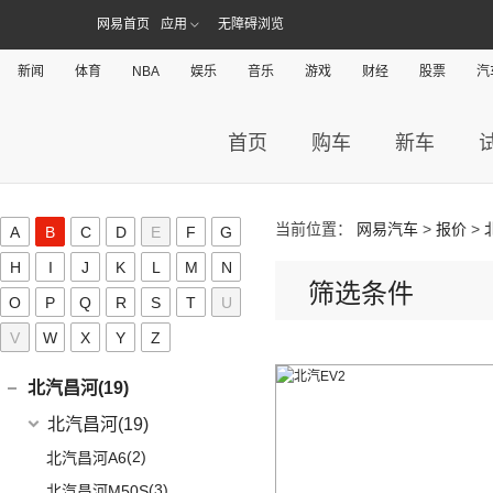
广汽本田
(164)
标致(39)
(19)
进口奥迪
(97)
奔驰C级
(6)
宝马X3
(7)
宝骏310W
(23)
保时捷718
网易首页
应用
无障碍浏览
(34)
别克GL8
(15)
雅阁
东风标致
(39)
(5)
奔驰EQB
(19)
奔腾(114)
奥迪A5
(5)
宝马X2
(2)
宝骏E100
Taycan
(21)
(3)
阅朗
(8)
e:NP1 极湃1
(3)
(4)
新闻
奔驰EQE
标致5008
体育
NBA
(1)
娱乐
音乐
游戏
财经
股票
汽
奥迪e-tron GT
一汽奔腾
(114)
(6)
宝马iX3
宝沃(16)
(4)
宝骏悦也
(14)
Cayenne新能源
(4)
昂科拉GX
(27)
皓影
(15)
(2)
奔驰GLB
标致4008 PHEV
(5)
奥迪A4 Allroad
(14)
(30)
宝马X5
奔腾NAT
宝沃
(16)
(7)
宝骏360
比亚迪(282)
(19)
Panamera新能源
(11)
君威
(24)
型格
(24)
(3)
奔驰GLC
标致408X
(8)
奥迪A4 Avant
首页
购车
新车
(9)
(5)
宝马X1
奔腾E01
(4)
(2)
宝骏悦也Plus
宝沃BX5
Cayenne
(13)
比亚迪
(282)
宾利(38)
(5)
昂科拉
(9)
ZR-V 致在
(5)
(2)
奔驰EQC
标致e2008
(3)
奥迪e-tron(进口)
(17)
(6)
宝马5系
奔腾小马
(7)
(10)
云朵
宝沃BX7
(15)
(2)
Macan新能源
元PLUS
宾利
(38)
(2)
微蓝7
北京(49)
(6)
皓影新能源
(20)
(13)
奔驰E级
标致508L
(11)
奥迪Q8
(4)
(10)
宝马i3
奔腾T55
(4)
(2)
宝骏310
宝沃BXi7
Macan
(7)
(8)
海狮07 EV
(9)
(12)
微蓝6
添越
当前位置：
网易汽车
>
报价
>
北京越野
(49)
(16)
A
B
凌派
C
D
E
F
G
北京汽车(106)
(3)
标致408
(10)
福建奔驰
(28)
奥迪A7
(8)
奔腾T77
进口宝马
(126)
(4)
宝骏云海
(6)
海鸥
(9)
(6)
威朗
添越PHEV
(15)
(5)
奥德赛
北京BJ30
H
I
J
K
L
M
N
北京汽车
(106)
(2)
标致508L PHEV
(19)
北汽新能源(5)
奥迪A8L
(18)
威霆
(5)
奔腾T33
(8)
宝马5系(进口)
(55)
宝骏530
(12)
护卫舰07
筛选条件
(10)
(3)
别克GL6
飞驰
(13)
(4)
缤智
北京BJ90
O
P
Q
(6)
(1)
R
S
T
U
标致2008
北京EU7
(1)
奥迪A8L新能源
(10)
奔驰V级
北汽新能源
(5)
(14)
奔腾B70S
北汽制造(55)
(11)
宝马X7
(6)
宝骏RC-6
(5)
宋L
(13)
(15)
昂科威Plus
欧陆
(14)
(27)
飞度
北京BJ40
(5)
(9)
标致4008
北京U7
(6)
V
W
奥迪A6 Avant
X
Y
Z
进口奔驰
(104)
EC5
(3)
(15)
奔腾T99
(3)
宝马i4
北京汽车制造厂
(55)
(6)
宝骏RS-5
北汽瑞翔(16)
(11)
宋PLUS EV
(15)
昂科威S
(17)
(12)
冠道
北京BJ80
(9)
北京EU5 PLUS
(9)
奥迪Q7
EQA
(1)
EC3
(2)
(8)
奔腾T90
(1)
宝马X5新能源
BJ 212
(12)
(4)
宝骏RS-3
北汽瑞翔
(16)
(15)
宋Pro DM-i
北汽昌河(19)
(15)
昂科威
(1)
北京F40
东风本田
(121)
(8)
北京EX3
(5)
奥迪A6 Allroad
(17)
奔驰GLE
(13)
奔腾B70
(9)
宝马8系
(4)
(1)
宝骏Valli
北汽小猫
(6)
(11)
秦EV
北汽瑞翔X5
北汽昌河
(19)
(4)
别克GL8新能源
(6)
本田CR-V新能源
(3)
北京X7 PHEV
Audi Sport
(58)
(6)
奔驰GLS
(2)
宝马2系Gran Tourer
(17)
(2)
宝骏E200
勇士皮卡
(19)
(5)
汉DM-i
北汽瑞翔X3
(7)
(2)
世纪
北汽昌河A6
(9)
本田HR-V
(6)
北京X3
(8)
奥迪RS4
(8)
奔驰G级
(10)
宝马2系
(5)
(4)
宝骏享境
战旗
(3)
海狮05 EV
(12)
(3)
君越
北汽昌河M50S