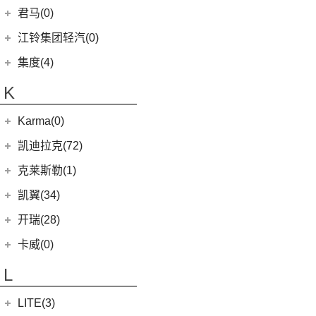
(6)
捷途X70 C-DM
雷诺 江铃集团
(20)
(2)
(9)
(3)
博瑞
江淮iEVS4
九龙A4
(24)
凯锐浩克
吉利银河
(24)
(4)
金杯F50
君马(0)
(10)
特顺EV
(14)
捷途X70S
(20)
羿
(3)
(4)
(6)
嘉际
嘉悦X4
艾菲
(24)
凯歌
(7)
(16)
金杯海狮
银河E8
江铃集团轻汽(0)
(40)
宝典
(14)
捷途X70M
(17)
(7)
(4)
博越
江淮iC5
九龙A6
(2)
凯特
(6)
银河E5
绵阳金杯
(10)
(48)
特顺
集度(4)
(8)
山海L9
(13)
(11)
(12)
星瑞
嘉悦A5
九龙A5
(20)
金威
(6)
银河L6
(2)
金典
(7)
域虎EV
集度汽车
(4)
(3)
捷途山海T2
K
(10)
(5)
豪越
嘉悦X7
(5)
银河L7
(8)
大力神K5
(10)
福顺
ROBO-01
(4)
(6)
捷途X95
(2)
(4)
缤越ePro
江淮iEVA50
华晨鑫源
(54)
Karma(0)
(58)
域虎7
(7)
(0)
捷途旅行者
集度SIMUCar
(4)
(102)
博越X
帅铃T8
(12)
新海狮
Karma
(0)
凯迪拉克(72)
(12)
捷途X90 PRO
(5)
(2)
帝豪GSe
江淮IEV7S
(15)
新海狮S
Revero GT
(0)
上汽通用凯迪拉克
(72)
克莱斯勒(1)
(40)
捷途X70 PLUS
(5)
(66)
远景
悍途
(27)
小海狮
(11)
凯迪拉克XT6
进口克莱斯勒
(1)
凯翼(34)
(3)
远景X3
(9)
凯迪拉克XT4
(1)
大捷龙PHEV
(11)
缤越
凯翼
(34)
开瑞(28)
(15)
凯迪拉克XT5
(11)
帝豪
(3)
凯翼E5 EV
开瑞汽车
(28)
卡威(0)
(13)
凯迪拉克CT5
(2)
帝豪L雷神HiP
(4)
凯翼V7
(11)
江豚
L
(5)
LYRIQ锐歌
(13)
星越L
(3)
凯翼X5
(0)
开瑞K50EV
(4)
凯迪拉克GT4
(6)
博越PRO
LITE(3)
(4)
凯翼X3
(2)
开瑞K60