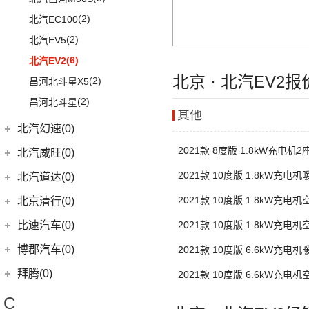
LIFE
(8)
(15)
北京X7
(3)
奥迪S6
(4)
奔驰C级(进口)
(8)
宝马Z4
(11)
(21)
宝骏510
元宝
(14)
海豚
(3)
(2)
凯越
北汽EC100
(4)
本田e:NS1
(14)
北京EU5
(9)
奥迪S5
(4)
奔驰GLE新能源
(6)
宝马6系GT
KiWi EV
(8)
(9)
勇士
(5)
宋MAX DM-i
(8)
(2)
英朗
北汽EV5
(4)
东风本田M-NV
(5)
北京X5
(3)
奥迪SQ5
(11)
奔驰CLS级
(9)
宝马iX
(18)
宝骏RM-5
(3)
元UP
(6)
北汽EV2
(16)
英仕派
(10)
北京U5 PLUS
(1)
奥迪RS e-tron GT
(2)
奔驰C级旅行版
(23)
宝马4系
(19)
秦PLUS EV
北京 · 北汽EV2
(2)
昌河北斗星X5
(13)
本田UR-V
(8)
北京U5
(2)
奥迪RS6
(12)
奔驰CLA级
(6)
宝马X6
(11)
秦PLUS DM-i
(2)
昌河北斗星
(11)
本田XR-V
(4)
北京EX5
(16)
奥迪RS5
(3)
奔驰GLC(进口)
(3)
宝马X5(进口)
其他
(5)
秦L
(23)
思域
北汽幻速(0)
(13)
魔方
(1)
奥迪R8
(6)
奔驰B级
(22)
宝马7系
(2)
海狮07DM-i
(10)
本田CR-V
2021款 8度版 1.8kW充电机2
(2)
北汽威旺(0)
奥迪RS7
(6)
奔驰A级(进口)
(5)
宝马X4
(3)
比亚迪D1
(8)
享域
(5)
奥迪S4
(11)
奔驰E级(进口)
2021款 10度版 1.8kW充电
宝马M
(32)
北汽道达(0)
(6)
秦Pro DM
(9)
艾力绅
(4)
奥迪S7
(13)
奔驰S级
(9)
宝马M4
2021款 10度版 1.8kW充电
北京清行(0)
(9)
比亚迪e2
(1)
奥迪RS Q8
梅赛德斯-AMG
(74)
(4)
宝马M3
(8)
秦Pro EV
比速汽车(0)
2021款 10度版 1.8kW充电
(3)
奥迪S8
(6)
奔驰GLC AMG
(10)
宝马M8
(5)
海豹06 DM-i
博郡汽车(0)
2021款 10度版 6.6kW充电
(5)
奔驰GLE AMG
(1)
宝马M5
(0)
海豹06GT
拜腾(0)
2021款 10度版 6.6kW充电
(3)
奔驰GLA AMG
(2)
宝马X3M
(10)
唐EV
拜腾汽车
(0)
(1)
C
奔驰GLS AMG
(2)
宝马X5M
(16)
宋PLUS DM-i