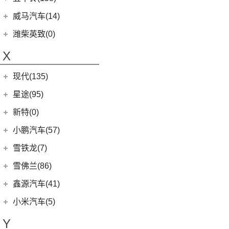
(13)
沃尔沃XC60 E驱混动
江西五十铃
(158)
威马汽车(14)
(8)
沃尔沃S60
(44)
经典瑞迈
威马汽车
(14)
潍柴英致(0)
(8)
沃尔沃S90 E驱混动
D-MAX
(14)
(3)
威马EX6
X
(9)
沃尔沃C40纯电
(57)
铃拓
(3)
威马EX5
(13)
沃尔沃S90
现代(135)
(16)
瑞迈S
(4)
威马E.5
(7)
沃尔沃XC40
(27)
mu-X牧游侠
北京现代
(129)
星途(95)
(4)
威马W6
(4)
沃尔沃EX30
(2)
EO 羿欧
(0)
威马M7
星途
(95)
新特(0)
(8)
沃尔沃S60 E驱混动
(3)
昂希诺 纯电动
(6)
星纪元 ES
小鹏汽车(57)
(0)
沃尔沃EX90
(11)
胜达
(14)
星途追风
小鹏汽车
(57)
雪铁龙(7)
(6)
沃尔沃XC40纯电
(4)
悦纳
(7)
星途瑶光C-DM
(4)
小鹏汽车X9
东风雪铁龙
(7)
雪佛兰(86)
(7)
沃尔沃XC60
(3)
领动 PHEV
(17)
星途瑶光
(9)
小鹏汽车G3i
(4)
凡尔赛C5 X
进口沃尔沃
(35)
上汽通用雪佛兰
(86)
鑫源汽车(41)
(7)
瑞纳
(18)
星途凌云
(11)
小鹏汽车G9
(1)
天逸BEYOND PHEV
(3)
(6)
沃尔沃XC90 E驱混动
科鲁泽
华晨鑫源
(37)
(4)
昂希诺
小米汽车(5)
(22)
星途揽月
(23)
小鹏汽车P7
(2)
天逸BEYOND
(8)
沃尔沃V60
(3)
科沃兹
(6)
(6)
库斯途
鑫源X30
小米汽车
(5)
(8)
星纪元 ET
Y
(10)
小鹏汽车P5
(6)
沃尔沃V90
(13)