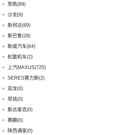
(8)
荣威i6 MAX新能源
(23)
瑞虎8 PLUS
(9)
smart精灵#1
广汽三菱
(27)
思皓(89)
(6)
劲客
(3)
荣威Ei5
(7)
瑞虎3
(13)
欧蓝德
江淮大众
(2)
沙龙(0)
(6)
天籁
(3)
鲸
(14)
艾瑞泽8
(7)
奕歌
(2)
思皓E20X
沙龙汽车
(0)
斯柯达(69)
(6)
途达
(4)
荣威D5X DMH
(13)
瑞虎5x
(4)
劲炫
江汽集团
(87)
(0)
机甲龙
上汽斯柯达
(69)
斯巴鲁(28)
(15)
奇骏
(14)
荣威i5
(7)
风云A8
(2)
祺智EV
(3)
思皓X4
(7)
柯米克
(14)
ARIYA艾睿雅
斯巴鲁
(28)
斯威汽车(64)
(5)
荣威RX5 MAX
(1)
阿图柯
(5)
思皓E40X
(6)
柯珞克
(2)
新蓝鸟
(11)
森林人
(3)
荣威RX3
华晨鑫源
(64)
松散机车(2)
(4)
思皓X7
(9)
速派
郑州日产
(51)
(3)
力狮
(3)
荣威ei6
(12)
斯威G01
松散机车
(2)
上汽MAXUS(725)
(5)
思皓E50A
(17)
明锐
(38)
纳瓦拉
(4)
斯巴鲁BRZ
(5)
荣威iMAX8 EV
(5)
斯威X3
(1)
SS SUMMER 夏天
上汽大通
(725)
SERES赛力斯(2)
(3)
爱跑
(5)
柯米克GT
(5)
锐骐7虎啸
(4)
斯巴鲁XV
(3)
荣威ei6 MAX
(11)
斯威X7
(1)
SS DOLPHIN 海豚
G20
(23)
(9)
思皓A5
金康赛力斯
(2)
双龙(0)
(8)
柯迪亚克GT
(6)
途达
(6)
傲虎
(4)
荣威i6 MAX
(4)
钢铁侠
EUNIQ 6
(8)
(10)
思皓QX
(2)
赛力斯SF5
(4)
昕锐
思铭(0)
(2)
奇骏·荣耀
(5)
荣威RX5新能源
(2)
斯威X2
EUNIQ 7
(2)
(7)
思皓曜
SF7
(0)
(4)
昕动
进口日产
(4)
斯达泰克(0)
(29)
斯威G05
FCV80
(1)
(8)
思皓E10X
(9)
柯迪亚克
(0)
日产Ariya
(1)
斯威G01 EV
赛麟(0)
T90
(37)
(33)
思皓X8
(4)
途乐
陕西通家(0)
T70 EV
(1)