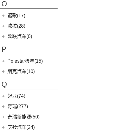
摩根Plus 8
O
(22)
哪吒U
(7)
MG领航
NEVS 9-3X
(0)
(1)
摩根Aero 8
讴歌(17)
(9)
哪吒V
(2)
摩根Plus 4
(0)
哪吒GT
广汽讴歌
(17)
欧拉(28)
(9)
哪吒L
(8)
讴歌RDX
欧拉
(28)
欧联汽车(0)
(9)
哪吒X
(9)
讴歌CDX
(5)
欧拉5
P
(3)
芭蕾猫
Polestar极星(15)
(8)
好猫
Polestar
(15)
朋克汽车(10)
(5)
好猫GT
Polestar 1
(1)
(0)
朋克猫
朋克汽车
(10)
Q
Precept
(0)
(0)
樱桃猫
(5)
朋克美美
起亚(74)
Polestar 4
(6)
(7)
闪电猫
(1)
朋克啦啦
起亚
(74)
Polestar 2
(6)
奇瑞(277)
(4)
朋克多多
(11)
狮铂拓界
Polestar 3
(2)
奇瑞汽车
(277)
奇瑞新能源(50)
(4)
福瑞迪
(0)
奇瑞TJ-1
奇瑞新能源
(50)
庆铃汽车(24)
(5)
智跑