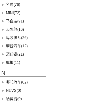
名爵(76)
LEVC TX
(6)
上汽集团
(76)
MINI(72)
Cyberster
(4)
MINI
(67)
马自达(91)
(3)
MG5天蝎座
MINI 3-DOOR
(25)
长安马自达
(77)
迈凯伦(16)
MG MULAN
(7)
MINI 5-DOOR
(10)
(20)
马自达3 昂克赛拉
迈凯伦
(16)
玛莎拉蒂(26)
MG ONE
(11)
MINI CLUBMAN
(11)
(0)
马自达EZ-6
(0)
塞纳
玛莎拉蒂
(26)
摩登汽车(12)
(2)
名爵5
MINI COUNTRYMAN
(15)
(11)
马自达CX-50行也
(1)
迈凯伦540C
Ghibli
(5)
摩登汽车
(12)
迈莎锐(21)
(5)
名爵6新能源
MINI CABRIO
(6)
(23)
马自达CX-5
(2)
迈凯伦570S
(5)
总裁
Modern in
(12)
迈莎锐
(21)
(3)
MG领航新能源
摩根(11)
MINI JCW
(5)
(4)
马自达CX-8
(1)
迈凯伦765LT
MC20
(5)
MG7
(6)
(1)
迈莎锐Urus
摩根
(11)
MINI JCW
(2)
N
(19)
马自达CX-30
(3)
迈凯伦GT
Levante
(6)
(7)
(1)
名爵6
迈莎锐Cayenne
3-Wheeler
(2)
MINI JCW CLUBMAN
(1)
一汽马自达
(14)
(2)
迈凯伦600LT
Grecale
(5)
哪吒汽车(62)
(3)
(15)
名爵eHS
迈莎锐MV600
(1)
摩根4-4
MINI JCW COUNTRYMAN
(2)
(8)
马自达CX-4
(2)
迈凯伦720S
合众新能源
(62)
NEVS(0)
(4)
(3)
名爵ZS
迈莎锐G级
(2)
摩根Aero
(6)
阿特兹
Artura
(4)
(9)
哪吒S
(4)
(1)
名爵EZS
迈莎锐揽胜
国能汽车
(0)
纳智捷(0)
(2)
摩根Roadster
(1)
迈凯伦570GT
(4)
哪吒AYA
(10)
名爵HS
NEVS 9-3
(0)
(1)