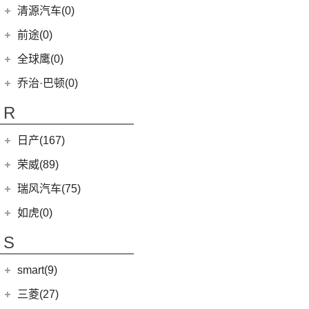
(16)
瑞虎7
(1)
艾瑞泽5e
庆铃汽车
(24)
清源汽车(0)
(13)
起亚K3
(27)
瑞虎3x
(3)
瑞虎3xe
(24)
TAGA达咖H
清源汽车
(0)
前途(0)
(6)
奕跑
(6)
风云T9
(3)
大蚂蚁
(0)
清源尊者
全球鹰(0)
(4)
嘉华
(7)
艾瑞泽5 GT
(16)
QQ冰淇淋
(0)
清源小尊
(4)
K5凯酷
乔治·巴顿(0)
(35)
瑞虎8
(10)
小蚂蚁
KX CROSS
(2)
(14)
欧萌达
R
(10)
艾瑞泽e
(2)
起亚K3 PHEV
(5)
艾瑞泽5
(4)
瑞虎e
日产(167)
(1)
起亚KX3 EV
(14)
瑞虎8 PRO
eQ7
(3)
东风日产
(112)
荣威(89)
(4)
起亚K3 EV
(7)
瑞虎8 L
(12)
逍客
(2)
起亚K5 PHEV
上汽集团
(89)
瑞风汽车(75)
(24)
瑞虎7 PLUS
(7)
骐达
(4)
凯绅
(2)
龙猫
(4)
艾瑞泽GX
江汽集团
(75)
如虎(0)
(3)
楼兰
(2)
焕驰
(1)
科莱威CLEVER
(24)
艾瑞泽5 PLUS
(12)
瑞风L6 MAX
S
(5)
日产N7
(5)
KX3傲跑
(12)
荣威RX5
(6)
瑞虎8 PLUS鲲鹏e+
(51)
瑞风M3
(9)
探陆
(5)
起亚KX5
smart(9)
(5)
荣威RX9
(17)
探索06
(3)
瑞风L5
(25)
轩逸
(9)
荣威iMAX8
(7)
smart
(9)
瑞虎7 PLUS新能源
三菱(27)
(9)
瑞风M4
(2)
轩逸·纯电