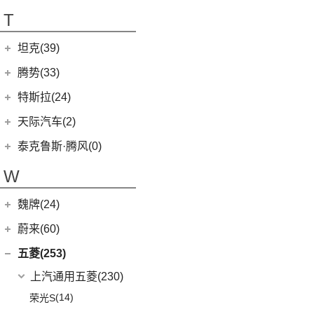
T70
(120)
T
EV80
(11)
坦克(39)
EG10
(2)
长城汽车
(39)
腾势(33)
G50
(18)
(0)
坦克800
腾势
(33)
T60
(9)
特斯拉(24)
(1)
坦克500新能源
(9)
腾势D9 DM-i
T90 EV
(2)
特斯拉中国
(13)
天际汽车(2)
(4)
坦克400新能源
(10)
腾势N7
V80
(212)
Model Y
(6)
天际汽车
(2)
泰克鲁斯·腾风(0)
(3)
坦克700
(6)
腾势D9 EV
EV90
(21)
Model 3
(7)
(0)
天际ME-S
泰克鲁斯·腾风
(0)
W
(13)
坦克300
(8)
腾势X
MIFA 9
(29)
进口特斯拉
(11)
(2)
天际ME7
GT96 TREV
(0)
(18)
坦克500
EUNIQ 5
(9)
魏牌(24)
Cybertruck
(3)
(0)
天际ME5
EV30
(19)
Roadster
(0)
长城汽车
(24)
蔚来(60)
G90
(27)
Model S
(4)
(3)
玛奇朵DHT
蔚来汽车
(60)
五菱(253)
V90
(122)
Model X
(4)
(7)
摩卡
(6)
蔚来ET5
上汽通用五菱
(230)
D60
(12)
(4)
拿铁DHT
(12)
蔚来ES6
(14)
荣光S
(6)
领地
(4)
摩卡新能源