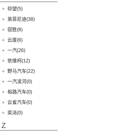
开拓者
(19)
(3)
索纳塔PHEV
金海狮
(5)
(3)
星途追风C-DM
小米SU7
(18)
仰望(5)
沃尔沃XC90
(9)
畅巡
(17)
(12)
途胜L
鑫源X30L
(7)
星迈罗
仰望
(5)
英菲尼迪(38)
(5)
全新一代 名图
鑫源新能源
(4)
(5)
沃兰多
(3)
仰望U8
(6)
MUFASA 沐飒
(2)
东风英菲尼迪
(34)
好运1号
驭胜(8)
(8)
创酷
(1)
仰望U9
(5)
领动
(2)
QX50
(11)
新海狮EV
江铃汽车
(8)
云度(6)
(11)
探界者
(1)
仰望U7
(10)
现代ix35
Q50L
(11)
(8)
驭胜S350
云度
(6)
一汽(26)
(6)
创界
(4)
现代ix25
QX60
(12)
(4)
云度π3
一汽吉林
(6)
依维柯(12)
(14)
迈锐宝XL
(3)
名图 纯电动
进口英菲尼迪
(4)
(1)
云度V01L
(4)
森雅R8
南京依维柯
(12)
野马汽车(22)
(4)
探界者Plus
(3)
菲斯塔 纯电动
QX55
(4)
(1)
云度π1
(2)
森雅鸿雁
(12)
Daily欧胜
野马汽车
(22)
一汽凌河(0)
(15)
伊兰特
(0)
云度π7
一汽红塔
(20)
(5)
斯派卡
(11)
索纳塔
裕路汽车(0)
(20)
蓝舰T340
(1)
野马EC60
(4)
悦动
云雀汽车(0)
(14)
博骏
(3)
菲斯塔
奕派(0)
(2)
斯派卡EV
进口现代
(6)
Z
(6)
帕里斯帝