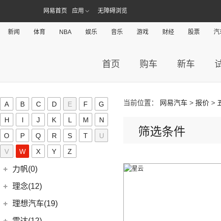
(0)
开瑞K50EV
(4)
凯迪拉克GT4
网易首页
应用
无障碍浏览
(6)
博越PRO
LITE(3)
(4)
凯翼X3
(2)
开瑞K60
(8)
凯迪拉克CT6
(7)
炫界Pro EV
北汽新能源
(3)
岚图(20)
(4)
优优EV
新闻
体育
NBA
娱乐
音乐
游戏
财经
股票
汽
(7)
凯迪拉克CT4
(9)
轩度
LITE
(3)
(11)
海豚EV
岚图
(20)
雷丁(10)
(4)
炫界
(6)
岚图梦想家
首页
购车
新车
雷丁
(10)
铃木(0)
(10)
岚图FREE
(2)
雷丁i9
进口铃木
(0)
路虎(105)
(4)
岚图追光
(8)
芒果
(0)
吉姆尼
奇瑞路虎
(28)
雷诺(3)
当前位置：
网易汽车
>
报价
>
A
B
C
D
E
F
G
(0)
英格尼斯
(0)
揽胜极光L P300e
东风雷诺
(3)
陆风(5)
H
I
J
K
L
M
N
(11)
发现运动版
筛选条件
(3)
雷诺e诺
陆风汽车
(5)
林肯(103)
O
P
Q
R
S
T
U
(15)
揽胜极光L
进口雷诺
(0)
(5)
陆风荣曜
长安林肯
(60)
V
领克(90)
W
X
Y
Z
(2)
发现运动版P300e
Espace
(0)
(18)
冒险家
领克汽车
(90)
力帆(0)
进口路虎
(77)
(0)
达斯特
(12)
航海家
(13)
领克03
重庆力帆
(0)
理念(12)
(1)
卫士P400e
(2)
冒险家PHEV
(12)
领克01
(0)
乐途
理念汽车
(12)
理想汽车(19)
(0)
揽胜极光(进口)
(13)
林肯Z
(6)
领克06 PHEV
(12)
广汽本田VE-1
(2)
揽胜运动版新能源
理想汽车
(19)
雷达(12)