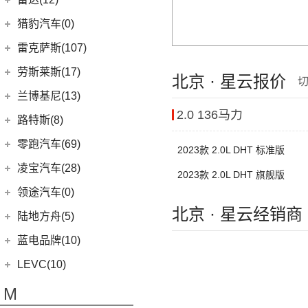
(15)
飞行家
(6)
领克02
(17)
揽胜
(6)
理想L9
雷达汽车
(12)
猎豹汽车(0)
林肯(进口)
(43)
(3)
领克01新能源
(16)
发现
(6)
理想L8
(12)
雷达RD6
猎豹汽车
(0)
MKZ
(11)
雷克萨斯(107)
(6)
领克09
(11)
揽胜星脉
(1)
理想MEGA
(0)
猎豹Coupe
(5)
航海家(进口)
雷克萨斯
(107)
(14)
领克09 PHEV
劳斯莱斯(17)
北京 · 星云报价
(1)
揽胜P400e
(6)
理想L7
(0)
缤歌
MKC
(5)
(8)
(16)
领克06
雷克萨斯RX
劳斯莱斯
(17)
兰博基尼(13)
(20)
卫士
(0)
猎豹CT7
(1)
飞行家PHEV
(0)
(5)
领克ZERO
雷克萨斯LC
2.0 136马力
(5)
古思特
兰博基尼
(13)
路特斯(8)
(9)
揽胜运动版
(14)
领航员
(4)
(2)
领克02 Hatchback
雷克萨斯UX新能源
(2)
魅影
Huracan
(5)
路特斯
(8)
零跑汽车(69)
2023款 2.0L DHT 标准版
(7)
大陆
(6)
(2)
领克03 PHEV
雷克萨斯CT
(6)
库里南
Urus
(3)
ELETRE
(4)
零跑汽车
(69)
凌宝汽车(28)
(9)
(23)
领克05
雷克萨斯NX
2023款 2.0L DHT 旗舰版
(0)
浮影
Aventador
(5)
EMIRA
(2)
(14)
零跑T03
吉麦新能源
(28)
领途汽车(0)
(21)
(2)
领克02 PHEV
雷克萨斯ES
(2)
幻影
Evija
(1)
(6)
零跑S01
北京 · 星云经销商
(17)
凌宝BOX
(5)
(2)
领克05 PHEV
雷克萨斯LM
陆地方舟(5)
(2)
曜影
Evora
(1)
(26)
零跑C11
(4)
凌宝uni
(3)
(14)
领克07
雷克萨斯LS
陆地方舟
(5)
蓝电品牌(10)
(23)
零跑C01
(7)
凌宝COCO
(15)
雷克萨斯UX
(5)
威途X35
蓝电品牌
(10)
LEVC(10)
(8)
蓝电E5
LEVC
(10)
M
(2)
蓝电E5 PLUS
L380
(4)