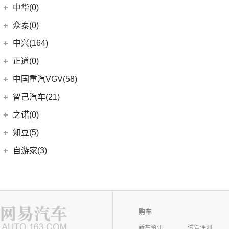
中华(0)
众泰(0)
众泰汽车
(0)
中兴(164)
(0)
众泰TS5
中兴汽车
(164)
正道(0)
(95)
领主
正道
(0)
中国重汽VGV(58)
(14)
小老虎
(0)
正道K350
中国重汽VGV
(58)
智己汽车(21)
(55)
威虎
(0)
正道H500
VGV U70
(18)
智己汽车
(21)
之诺(0)
(0)
正道K750
VGV U70Pro
(14)
(9)
智己LS6
知豆(5)
(0)
正道H600
VGV U75PLUS
(26)
(2)
智己LS7
知豆电动车
(5)
自游家(3)
(0)
正道GT
(5)
智己L7
(5)
知豆彩虹
大乘汽车
(3)
(0)
正道K550
(5)
智己L6
(3)
自游家NV
购车
新车资讯
试驾评测