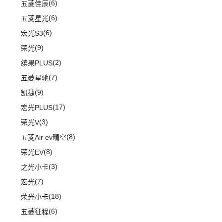
(1)
蔚来ET9
(6)
五菱佳辰
D90 Pro
(16)
(0)
圆梦
(11)
蔚来EC6
(6)
五菱星光
G10
(18)
(2)
玛奇朵DHT-PHEV
(0)
蔚来EP9
(6)
宏光S3
(4)
拿铁DHT-PHEV
(18)
蔚来ES8
(9)
荣光
(12)
蔚来ET7
(2)
缤果PLUS
(7)
五菱星驰
(9)
凯捷
(17)
宏光PLUS
(3)
荣光V
(8)
五菱Air ev晴空
(8)
荣光EV
(3)
之光小卡
(7)
宏光
(18)
荣光小卡
(6)
五菱征程