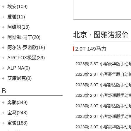
(6)
问界M9
上汽奥迪
(89)
埃安(109)
(2)
问界M5 EV
(15)
奥迪Q5 e-tron
埃安
(109)
爱驰(11)
(14)
问界M7
(33)
奥迪A7L
AION S MAX
(5)
爱驰
(11)
阿维塔(13)
(14)
问界M5
(41)
奥迪Q6
北京 · 图雅诺报价
(3)
传祺GS4 PHEV
(8)
爱驰U5
阿维塔科技
(13)
阿斯顿·马丁(20)
一汽-大众奥迪
(208)
Aion V
(34)
(3)
爱驰U6
(13)
阿维塔11
阿斯顿·马丁
(20)
阿尔法·罗密欧(19)
2.0T 149马力
(8)
奥迪e-tron
AION S Plus
(9)
DBS
(4)
阿尔法·罗密欧
(19)
ARCFOX极狐(39)
(1)
奥迪Q2L e-tron
Aion Y
(29)
2023款 2.8T 小客豪华版手
V8 Vantage
(5)
Stelvio
(8)
北汽新能源
(39)
ALPINA(0)
(22)
奥迪A6L
Aion S
(22)
胎7座
DBX
(6)
2023款 2.8T 小客豪华版自
Giulia
(11)
(20)
极狐 阿尔法S(ARCFOX αS)
(2)
奥迪A6L新能源
Aion LX
(4)
艾康尼克(0)
胎9座营运
DB11
(4)
(19)
2023款 2.0T 小客舒适版手
极狐 阿尔法T(ARCFOX αT)
(14)
奥迪Q2L
(3)
传祺GE3
艾康尼克
(0)
B
Valhalla
(1)
胎9座
(20)
奥迪Q5L
2023款 2.0T 小客舒适版手
(0)
艾康尼克七系
奔驰(349)
胎9座
(33)
奥迪A3两厢
2023款 2.0T 小客舒适版手
(19)
北京奔驰
(116)
奥迪A3三厢
宝马(248)
胎9座营运
2023款 2.0T 小客舒适版手
(28)
奥迪Q3
(2)
奔驰EQA
华晨宝马
(90)
宝骏(188)
胎9座营运
2023款 2.0T 小客豪华版手
(12)
奥迪Q4 e-tron
(9)
奔驰A级