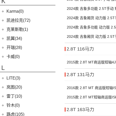
K
(5)
银河L7
(8)
大力神K5
(7)
域虎EV
后双胎3座
ROBO-01
(4)
(6)
捷途X95
(4)
(4)
博越X
江淮iC5
2024款 吉象多功能 2.5T手动
华晨鑫源
(54)
Karma(0)
(48)
特顺
(7)
(0)
捷途旅行者
集度SIMUCar
双胎5座
(102)
(5)
帝豪GSe
帅铃T8
2024款 吉象厢货 动力版 2.5
(12)
新海狮
Karma
(0)
凯迪拉克(72)
(12)
捷途X90 PRO
(13)
(2)
星瑞
江淮IEV7S
顶 后双胎3座
(15)
新海狮S
2024款 吉象多功能 动力版 2.
Revero GT
(0)
上汽通用凯迪拉克
(72)
克莱斯勒(1)
(40)
捷途X70 PLUS
(66)
(3)
远景X3
悍途
中顶 后双胎5/6座
(27)
小海狮
(11)
2024款 吉象厢货 动力版 2.5
凯迪拉克XT6
进口克莱斯勒
(1)
凯翼(34)
(5)
远景
顶 后双胎3座
(15)
凯迪拉克XT5
(1)
大捷龙PHEV
(11)
缤越
凯翼
(34)
开瑞(28)
2.8T 116马力
(9)
凯迪拉克XT4
(13)
星越L
(4)
凯翼V7
开瑞汽车
(28)
卡威(0)
(13)
凯迪拉克CT5
(6)
博越PRO
2015款 2.8T MT商运版短轴4J
(3)
凯翼E5 EV
(11)
江豚
L
(5)
LYRIQ锐歌
(11)
帝豪
(3)
凯翼X5
(0)
开瑞K50EV
2.8T 131马力
(4)
凯迪拉克GT4
(2)
帝豪L雷神HiP
LITE(3)
(4)
凯翼X3
(2)
开瑞K60
(8)
凯迪拉克CT6
(7)
炫界Pro EV
北汽新能源
(3)
岚图(20)
(4)
优优EV
2016款 2.8T MT 商运版短轴IS
(7)
凯迪拉克CT4
(9)
轩度
LITE
(3)
(11)
海豚EV
岚图
(20)
雷丁(10)
2015款 2.8T MT短轴商运版ISF
(4)
炫界
(6)
岚图梦想家
雷丁
(10)
铃木(0)
2.8T 163马力
(10)
岚图FREE
(2)
雷丁i9
进口铃木
(0)
路虎(105)