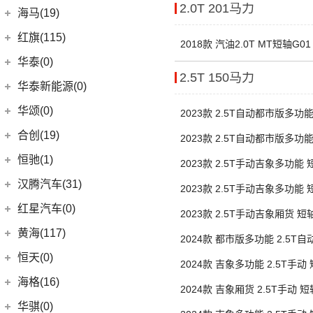
SUPRA
(5)
2.0T 201马力
长城汽车
(145)
海马(19)
SIERRA
(5)
(9)
传祺E9
(5)
哈弗H2
一汽海马
(7)
红旗(115)
(9)
传祺GS3
2018款 汽油2.0T MT短轴G01
(8)
哈弗F7
(7)
海马7X
一汽红旗
(115)
华泰(0)
(4)
传祺GA8
(13)
哈弗M6
2.5T 150马力
海马汽车
(10)
(11)
红旗HQ9
(29)
传祺M8
华泰新能源(0)
(15)
哈弗神兽
(8)
海马8S
(2)
红旗E-HS3
(1)
传祺M6 MAX
华颂(0)
2023款 2.5T自动都市版多功
(4)
哈弗二代大狗
(2)
海马6P
(5)
红旗H6
(13)
传祺GS4 PLUS
单胎5/6/9座
合创(19)
(6)
哈弗初恋
2023款 2.5T自动都市版多功
海马新能源
(2)
(17)
红旗H9
(6)
传祺GA6
单胎5/6/9座
合创汽车
(19)
(7)
哈弗H6 Coupe
恒驰(1)
2023款 2.5T手动吉象多功能
(2)
爱尚EV
(12)
红旗E-HS9
(2)
传祺GS4 COUPE
(5)
(17)
哈弗H5
合创Z03
胎5/6/9座
恒大新能源
(1)
汉腾汽车(31)
(5)
红旗EH7
2023款 2.5T手动吉象多功能
(0)
(3)
枭龙MAX
合创V09
(0)
恒驰9
胎5/6/9座
汉腾汽车
(31)
(2)
红旗L5
红星汽车(0)
2023款 2.5T手动吉象厢货 
(6)
(2)
哈弗F7x
合创007
(0)
恒驰2
(10)
(13)
红旗E-QM5
汉腾V7
3座
黄海(117)
2024款 都市版多功能 2.5T
(7)
哈弗F5
(0)
恒驰3
(7)
(14)
红旗H5
汉腾X7
黄海汽车
(117)
后单胎5座
恒天(0)
(12)
哈弗赤兔
2024款 吉象多功能 2.5T手动
(0)
恒驰8
(0)
(3)
红旗H7
汉腾X8
(36)
黄海N1S
双胎5/6座
海格(16)
(3)
哈弗H6 DHT-PHEV
(0)
恒驰4
2024款 吉象厢货 2.5T手动 
(8)
(0)
红旗H7 PHEV
汉腾X5
(2)
黄海N1
苏州金龙
(16)
(4)
哈弗二代大狗新能源
华骐(0)
胎3座
(0)
恒驰1
(3)
(12)
红旗HS5
幸福e+