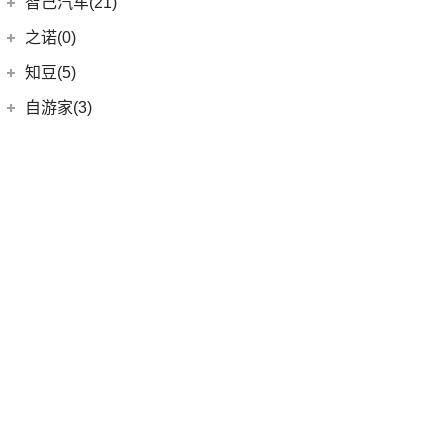
中国重汽VGV
(58)
智己汽车(21)
(55)
威虎
(0)
正道H500
VGV U70Pro
(14)
智己汽车
(21)
之诺(0)
(0)
正道K750
VGV U70
(18)
(9)
智己LS6
知豆(5)
(0)
正道H600
VGV U75PLUS
(26)
(2)
智己LS7
知豆电动车
(5)
自游家(3)
(0)
正道GT
(5)
智己L7
(5)
知豆彩虹
大乘汽车
(3)
(0)
正道K550
(5)
智己L6
(3)
自游家NV