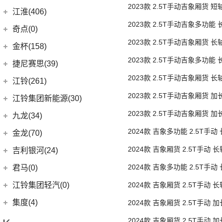
(16)
胎5/6座
几何A
ZEEKR 009
(11)
(14)
捷豹XFL
2023款 2.5T手动吉象厢货 
(11)
捷达VA3
奇瑞汽车
(257)
江淮(406)
(5)
牧马人4xe
(5)
帝豪EV Pro
(15)
几何C
(9)
极氪007
3座
(11)
捷豹XEL
(7)
捷达VS5
2023款 2.5T手动吉象多功能
(20)
捷途X70 PRO
(6)
大切诺基(进口)
江淮汽车
(406)
(2)
博瑞ePro
奇点(0)
进口捷豹
(22)
胎7/9座
(19)
捷达VS7
(31)
捷途X70
(7)
牧马人
2023款 2.5T手动吉象厢货 
(3)
(10)
帝豪S
瑞风S4
奇点汽车
(0)
金杯(158)
(3)
捷豹I-PACE
3座
(15)
捷途大圣
(1)
角斗士
(98)
(9)
星越L 雷神Hi·P
星锐
(0)
2023款 2.5T手动吉象多功能
奇点iC3
华晨雷诺
(94)
捷尼赛思(39)
(11)
捷豹F-PACE
(5)
捷途大圣i-DM
双胎7/9座
(1)
(4)
星越ePro
瑞风M5
(0)
奇点iS6
(8)
金杯快运
2023款 2.5T手动吉象厢货 
捷尼赛思
(39)
江铃(261)
(8)
捷豹F-TYPE
(53)
捷途X90 PLUS
(5)
(4)
远景X6
江淮iEV7L
胎3座
(11)
大海狮
(12)
捷尼赛思GV80
2023款 2.5T手动吉象厢货 
江铃汽车
(261)
江铃集团新能源(30)
(3)
捷途X70 Coupe
(6)
(6)
豪越L
瑞风S7
(0)
领坤EV
胎3座
(4)
捷尼赛思G80
(34)
大道
2023款 2.5T手动吉象厢货 
江铃集团新能源
(10)
(0)
捷途自由者
九龙(34)
(64)
(5)
吉利ICON
帅铃T6
(31)
阁瑞斯
(4)
捷尼赛思GV60
双胎3座
(16)
域虎3
(18)
(4)
捷途X90
易至EX5
2024款 吉象多功能 2.5T手动
九龙汽车
(34)
(10)
(12)
博越L
江淮iEV6E
金龙(70)
(3)
新海狮
(2)
捷尼赛思纯电G80
(30)
域虎9
双胎7座
(6)
(6)
捷途X70 C-DM
易至EV3
(8)
(2)
(5)
缤瑞COOL
江淮V7
九龙A5S
金龙客车
(70)
2024款 吉象厢货 2.5T手动 
吉利银河(24)
(21)
海狮王
(17)
捷尼赛思G70
(8)
域虎5
(2)
捷途X70S EV
雷诺 江铃集团
(20)
胎3座
(2)
(9)
(3)
博瑞
江淮iEVS4
九龙A4
(24)
凯锐浩克
吉利银河
(24)
(4)
金杯F50
2024款 吉象多功能 2.5T手
君马(0)
(10)
特顺EV
(14)
捷途X70S
(20)
羿
(3)
(4)
(6)
嘉际
嘉悦X4
艾菲
(24)
后双胎6/7座
凯歌
(7)
(16)
金杯海狮
银河E8
江铃集团轻汽(0)
2024款 吉象厢货 2.5T手动 
(40)
宝典
(14)
捷途X70M
(10)
(7)
(4)
豪越
江淮iEVA50
九龙A6
(2)
凯特
(6)
银河E5
双胎3座
绵阳金杯
(10)
(58)
域虎7
集度(4)
2024款 吉象厢货 2.5T手动 
(8)
山海L9
(17)
(11)
(12)
博越
嘉悦A5
九龙A5
(20)
金威
(6)
银河L6
(2)
金典
双胎3座
(10)
福顺
集度汽车
(4)
(3)
捷途山海T2
2024款 吉象厢货 2.5T手动
(5)
(2)
缤越ePro
嘉悦X7