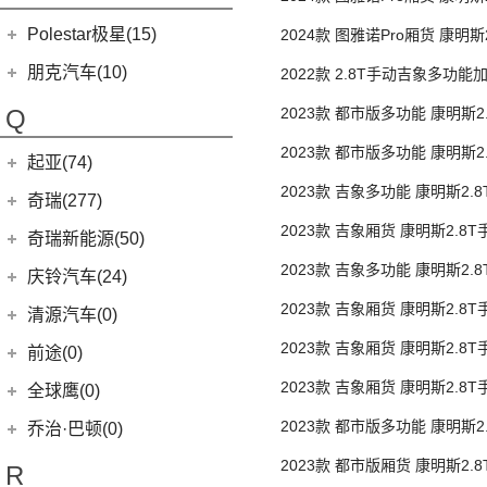
(5)
欧拉5
驱 加长轴中顶 后双胎3座
Polestar极星(15)
2024款 图雅诺Pro厢货 康明斯
(8)
好猫
驱 加长轴超高顶 后双胎3座
Polestar
(15)
朋克汽车(10)
(5)
好猫GT
2022款 2.8T手动吉象多功
双胎5/6/7/9座F2.8NS6B177L
Polestar 1
(1)
(0)
朋克猫
朋克汽车
(10)
Q
2023款 都市版多功能 康明斯2
Precept
(0)
(0)
樱桃猫
低顶 后单胎5/6/9座
(5)
朋克美美
2023款 都市版多功能 康明斯2
起亚(74)
Polestar 4
(6)
(7)
闪电猫
(1)
朋克啦啦
中顶 后单胎5/6/9座
2023款 吉象多功能 康明斯2.
起亚
(74)
Polestar 3
(2)
奇瑞(277)
(4)
朋克多多
顶 后单胎5/6/7/9座
(11)
2023款 吉象厢货 康明斯2.8
狮铂拓界
Polestar 2
(6)
奇瑞汽车
(277)
奇瑞新能源(50)
后单胎3座
(13)
起亚K3
(0)
奇瑞TJ-1
2023款 吉象多功能 康明斯2.
奇瑞新能源
(50)
庆铃汽车(24)
(4)
高顶 后单胎5/6/7/9座
福瑞迪
(16)
瑞虎7
(1)
艾瑞泽5e
2023款 吉象厢货 康明斯2.8
庆铃汽车
(24)
清源汽车(0)
(5)
智跑
(27)
瑞虎3x
顶 后单胎3座
(3)
瑞虎3xe
(24)
TAGA达咖H
2023款 吉象厢货 康明斯2.8
清源汽车
(0)
前途(0)
(6)
奕跑
(6)
风云T9
(3)
大蚂蚁
顶 后单胎3座
(0)
清源尊者
2023款 吉象厢货 康明斯2.8
全球鹰(0)
(2)
起亚K3 PHEV
(7)
艾瑞泽5 GT
(16)
QQ冰淇淋
高顶 后单胎3座
(0)
清源小尊
(4)
2023款 都市版多功能 康明斯2
K5凯酷
乔治·巴顿(0)
(35)
瑞虎8
(10)
小蚂蚁
低顶 后单胎5/6/9座
KX CROSS
(2)
(14)
欧萌达
2023款 都市版厢货 康明斯2.
R
(10)
艾瑞泽e