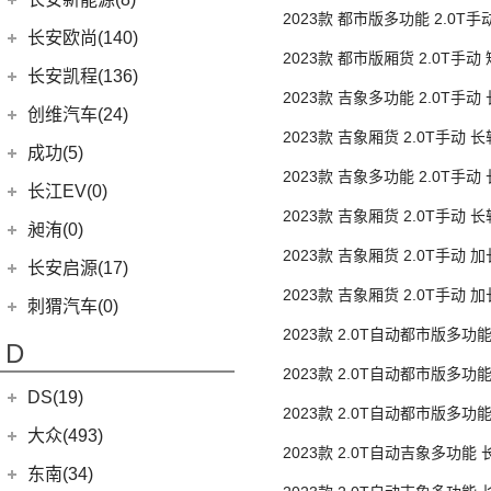
(3)
奥迪S8
(6)
单胎3座
奔驰GLC AMG
(10)
宝马M8
(5)
海豹06 DM-i
(8)
2023款 都市版多功能 2.0T
风骏7 EV
(8)
长安UNI-V
(5)
深蓝G318
长安新能源
(8)
长安欧尚(140)
(3)
奔驰GLA AMG
(1)
宝马M5
后单胎5/6/9座
(0)
海豹06GT
(41)
金刚炮
(9)
逸动
2023款 都市版厢货 2.0T手动
(0)
深蓝S05
(8)
逸动EV
(5)
奔驰GLE AMG
长安欧尚
(140)
(2)
长安凯程(136)
宝马X3M
(10)
唐EV
(13)
单胎3座
山海炮
(6)
长安CS95
(13)
深蓝S7
2023款 吉象多功能 2.0T手动
(1)
奔驰GLS AMG
(3)
长安欧尚Z6智电iDD
(2)
宝马X6M
长安凯程
(136)
创维汽车(24)
(15)
海豹
(4)
炮EV
(16)
长安UNI-K
单胎5/6/7/9座
(16)
长安深蓝SL03
(3)
2023款 吉象厢货 2.0T手动 
奔驰GLB AMG
(4)
长安欧尚A600 EV
(2)
宝马X5M
(4)
凯程F300
(17)
汉EV
创维汽车
(24)
(22)
风骏5
成功(5)
(3)
锐程CC
胎3座
(3)
奔驰S级AMG
(0)
欧尚E01
(2)
宝马X4M
2023款 吉象多功能 2.0T手动
(5)
睿行M90
(2)
比亚迪e9
(24)
创维汽车EV6
航天成功
(5)
(10)
UNI-K 智电iDD
长江EV(0)
(12)
单胎5/6/7/9座
奔驰AMG GT
(7)
欧尚X5 PLUS
(3)
睿行S50
(11)
驱逐舰05
2023款 吉象厢货 2.0T手动 
(6)
(1)
悦翔
成功BEV6
昶洧(0)
(9)
奔驰CLA AMG
(13)
长安欧尚Z6
单胎3座
(8)
神骐F30
(16)
宋PLUS DM-i
(4)
(20)
长安CS75 PLUS
成功V2
2023款 吉象厢货 2.0T手动 
昶洧
(0)
长安启源(17)
(6)
奔驰E级AMG
(1)
长安欧尚科尚EV
(18)
神骐PLUS
(2)
比亚迪e3
单胎3座
(12)
长安CS85 COUPE
2023款 吉象厢货 2.0T手动
(0)
昶洧TP-488c
(7)
奔驰A级AMG(进口)
长安启源
(17)
(4)
长安欧尚科赛5
刺猬汽车(0)
(18)
睿行M60
(13)
唐新能源
(24)
长安览拓者
后单胎3座
(5)
2023款 2.0T自动都市版多功
奔驰G AMG
(7)
(4)
长安欧尚X70A
长安启源E07
(9)
睿行EM80
(6)
元Pro
D
(10)
长安CS55 PLUS
单胎5/6/9座
(14)
奔驰C级AMG
(10)
(21)
长安欧尚X7 PLUS
长安启源A07
2023款 2.0T自动都市版多功
(18)
睿行M80
(15)
长安UNI-T
DS(19)
单胎3座
梅赛德斯-EQ
(7)
(3)
长安欧尚A800
(36)
凯程F70
2023款 2.0T自动都市版多功
(9)
长安Lumin
DS汽车
(16)
大众(493)
(7)
(5)
奔驰EQS
奔奔E-Star
单胎3座
(1)
睿行S50T
(5)
锐程PLUS
2023款 2.0T自动吉象多功能
DS 9
(5)
(7)
(0)
奔驰EQC(进口)
欧诺S
一汽-大众
(251)
东南(34)
(2)
睿行ES30
胎6/7/9座
(10)
长安CS35PLUS