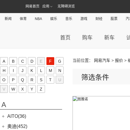
网易首页
应用
无障碍浏览
新闻
体育
NBA
娱乐
音乐
游戏
财经
股票
汽
首页
购车
新车
当前位置：
网易汽车
>
报价
>
A
B
C
D
E
F
G
H
I
J
K
L
M
N
筛选条件
O
P
Q
R
S
T
U
V
W
X
Y
Z
A
AITO(36)
赛力斯汽车
(36)
奥迪(452)