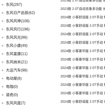
2023款 2.0T自动吉象多功能
(3)
DS 9新能源
(1)
长安欧尚A600
梅赛德斯-迈巴赫
(20)
ID.7 VIZZION
(7)
(10)
长安之星9
东南汽车
(34)
东风(287)
(8)
长安F70蓝鲸版
胎3座
DS 7
(8)
2023款 2.0T自动吉象多功能
(18)
长安欧尚X5
(0)
迈巴赫G级
(32)
揽境
(4)
睿行M70
(3)
东南DX3 EV
郑州日产
(214)
东风日产启辰(62)
(3)
长安CS15
单胎3座
进口DS
(3)
(8)
长安欧尚科尚
(9)
迈巴赫GLS
(2)
高尔夫·纯电
2024款 小客舒适版 2.0T手动
(7)
A5翼舞
(70)
锐骐6
(3)
逸达
东风日产
(62)
东风风神(108)
单胎9座
(3)
(3)
长安欧尚X7 EV
DS 3新能源
(11)
迈巴赫S级
(30)
宝来
(10)
东南DX5
2024款 小客舒适版 2.0T手动
(69)
锐骐7
(3)
逸动DT
(4)
东风日产启辰-T90
东风乘用车
(108)
东风风行(196)
(9)
长安欧尚X7
(11)
探影
单胎9座
(4)
东南DX7
(16)
帕拉索
2024款 小客舒适版 2.0T手动
(3)
东风日产启辰-T70
(9)
皓极
东风柳汽
(196)
东风风光(96)
(27)
科赛Pro
(15)
高尔夫
(10)
东南DX3
单胎9座营运
(13)
锐骐6EV
(21)
东风日产启辰-D60EV
2024款 小客舒适版 2.0T手动
(13)
奕炫GS
(3)
景逸S50
(2)
欧尚长行
东风小康
(96)
(3)
C-TREK蔚领
东风小康(49)
(46)
锐骐
单胎9座营运
(3)
东风日产启辰-e30
(2)
奕炫EV
(13)
2024款 小客豪华版 2.0T手动
菱智M5 EV
(6)
(5)
高尔夫·嘉旅
风光500
东风小康
(49)
东风富康(11)
东风汽车
(73)
(7)
东风日产启辰-D60
单胎7座
(5)
风神L7
(9)
风行SX6
(3)
(11)
探岳GTE
风光S560
2024款 小客豪华版 2.0T手动
(6)
小康D71 PLUS
东风富康
(11)
东风纳米(21)
(41)
御风
(9)
启辰大V
(25)
奕炫MAX
(1)
单胎7座
风行T1EV
(22)
(4)
迈腾
风光370
(2)
小康EC36
2024款 小客豪华版 2.0T手动
(4)
富康ES600
(30)
御风P16
东风汽车
(21)
(4)
东风日产启辰-T60EV
大运汽车(98)
(3)
风神AX7
(12)
风行雷霆
(21)
(7)
速腾
风光ix5
单胎7座营运
(2)
小康K01
(1)
富康ES500
(1)
俊风E11K
2024款 小客豪华版 2.0T手动
(8)
(6)
东风EX1
东风日产启辰-启辰星
大运汽车
(98)
(14)
奕炫
电动屋(8)
(13)
风行S50 EV
(14)
(9)
揽巡
风光330
(4)
小康D52
单胎7座营运
(6)
e爱丽舍
(1)
俊风ER30
(7)
(5)
东风日产启辰-T60
纳米BOX
2024款 小客豪华版 2.0T手动
(51)
(19)
风神E70
远志M1
重庆小电天体
(8)
(2)
菱智M3
电咖(0)
(12)
(3)
高尔夫GTI
风光580
(8)
小康D72 PLUS
单胎7座营运
(6)
纳米01
(12)
(31)
皓瀚
大运皮卡
(5)
(8)
2024款 小客豪华版 2.0T手动
星海V9
YOUNG光小新
ID.6 CROZZ
(17)
(4)
风光E1
道奇(0)
(1)
小康C52
单胎9座营运
SKY EV01
(6)
(16)
悦虎
(27)
风行T5
(10)
(2)
宝来·纯电
风光ix7
2024款 小客舒适版 2.0T手动
(4)
小康C32
东风风度(7)