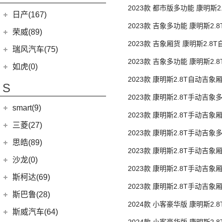
(4)
顶 后单胎3座
嘉华
(5)
艾瑞泽5
(4)
瑞虎e
2023款 都市版多功能 康明斯2
日产(167)
(1)
起亚KX3 EV
(14)
瑞虎8 PRO
中顶 后单胎5/6/9座
eQ7
(3)
2023款 吉象多功能 康明斯2.
东风日产
(112)
荣威(89)
(4)
起亚K3 EV
(7)
瑞虎8 L
顶 后单胎5/6/7/9座
2023款 吉象厢货 康明斯2.8
(3)
楼兰
(2)
起亚K5 PHEV
上汽集团
(89)
瑞风汽车(75)
(24)
瑞虎7 PLUS
后单胎3座
(12)
逍客
(4)
2023款 吉象多功能 康明斯2.
凯绅
(2)
龙猫
(6)
瑞虎8 PLUS鲲鹏e+
江汽集团
(75)
如虎(0)
顶 后单胎5/6/7/9座
(7)
骐达
(2)
焕驰
(12)
荣威RX5
(24)
艾瑞泽5 PLUS
2023款 康明斯2.8T自动吉象
(12)
瑞风L6 MAX
S
(5)
日产N7
(5)
顶 后单胎3座
起亚KX5
(5)
荣威RX9
(4)
艾瑞泽GX
(3)
瑞风L5
2023款 康明斯2.8T手动吉象
(25)
轩逸
(5)
KX3傲跑
smart(9)
(9)
荣威iMAX8
(7)
瑞虎7 PLUS新能源
顶 后双胎7/9座
(51)
瑞风M3
2023款 康明斯2.8T手动吉象
(9)
探陆
(1)
科莱威CLEVER
(17)
smart
(9)
探索06
三菱(27)
(9)
瑞风M4
后双胎3座
2023款 康明斯2.8T手动吉象
(2)
轩逸·纯电
(8)
荣威i6 MAX新能源
(14)
艾瑞泽8
(9)
smart精灵#1
广汽三菱
(27)
思皓(89)
高顶 后双胎7/9座
(6)
劲客
2023款 康明斯2.8T手动吉象
(3)
荣威Ei5
(7)
瑞虎3
(13)
欧蓝德
江淮大众
(2)
沙龙(0)
顶 后双胎3座
(6)
天籁
(3)
鲸
(23)
瑞虎8 PLUS
2023款 康明斯2.8T手动吉象
(7)
奕歌
(2)
思皓E20X
沙龙汽车
(0)
斯柯达(69)
(6)
途达
顶 后双胎3座
(14)
荣威i5
(13)
瑞虎5x
(2)
祺智EV
2023款 康明斯2.8T手动吉象
江汽集团
(87)
(0)
机甲龙
上汽斯柯达
(69)
斯巴鲁(28)
(15)
奇骏
(4)
荣威D5X DMH
(7)
风云A8
高顶 后双胎3座
(4)
劲炫
(3)
2024款 小客豪华版 康明斯2.
思皓X4
(9)
速派
(14)
ARIYA艾睿雅
斯巴鲁
(28)
斯威汽车(64)
(5)
荣威RX5 MAX
(1)
阿图柯
顶 后单胎7座
(4)
思皓X7