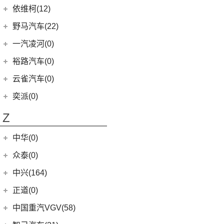
(4)
云度π3
(12)
一汽吉林
(6)
五菱之光
依维柯(12)
(14)
迈锐宝XL
(10)
现代ix35
进口英菲尼迪
(4)
(1)
云度V01L
(7)
五菱星辰
(4)
森雅R8
南京依维柯
(12)
野马汽车(22)
(4)
探界者Plus
(4)
现代ix25
QX55
(4)
(0)
云度π7
(5)
五菱星光S
(2)
森雅鸿雁
(12)
Daily欧胜
野马汽车
(22)
一汽凌河(0)
(3)
名图 纯电动
(1)
云度π1
(6)
五菱NanoEV
一汽红塔
(20)
(5)
斯派卡
(11)
索纳塔
裕路汽车(0)
(2)
五菱征途
(20)
蓝舰T340
(1)
野马EC60
(4)
悦动
云雀汽车(0)
五菱工业
(23)
(14)
博骏
(3)
菲斯塔
奕派(0)
(23)
五菱EV50
(2)
斯派卡EV
进口现代
(6)
Z
(6)
帕里斯帝
中华(0)
众泰(0)
众泰汽车
(0)
中兴(164)
(0)
众泰TS5
中兴汽车
(164)
正道(0)
(95)
领主
正道
(0)
中国重汽VGV(58)
(14)
小老虎
(0)
正道K350