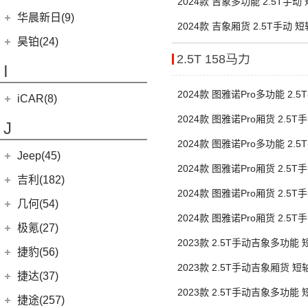
2024款 吉象多功能 2.5T手动
(11)
黄海N3
(3)
(10)
枭龙
海格H5V
(0)
恒驰7
华晨新日(9)
双胎5/6座
(19)
(3)
红旗HS7
汉腾X5 EV
(20)
2024款 吉象厢货 2.5T手动 
黄海N7
(4)
(6)
哈弗酷狗
海格H5C
(0)
恒驰6
华晨新日
(9)
昊铂(24)
胎3座
(8)
大牛
(12)
哈弗大狗
(1)
恒驰5
2.5T 158马力
(3)
华晨新日i03A
昊铂
(24)
I
(40)
黄海N2
(4)
哈弗H7
(6)
华晨新日i03
(14)
昊铂HT
2024款 图雅诺Pro多功能 2.
(10)
哈弗H6S
iCAR(8)
(10)
昊铂GT
轴中顶 后双胎6/7座
(7)
哈弗H9
2024款 图雅诺Pro厢货 2.5
奇瑞新能源
(8)
J
中顶 后双胎3座
(7)
哈弗H6
iCAR 03
(8)
2024款 图雅诺Pro多功能 2.
Jeep(45)
轴超高顶 后双胎6/7座
2024款 图雅诺Pro厢货 2.5
广汽菲克
(26)
吉利(182)
超高顶 后双胎3座
2024款 图雅诺Pro厢货 2.5
(6)
自由侠
吉利汽车
(182)
几何(54)
轴中顶 后双胎3座
2024款 图雅诺Pro厢货 2.5
(4)
大指挥官
(3)
嘉际ePro
几何汽车
(54)
极氪(27)
轴超高顶 后双胎3座
(7)
指南者
2023款 2.5T手动吉象多功能
(7)
帝豪EV
(8)
几何E
极氪汽车
(27)
捷豹(56)
胎5/6座
(8)
自由光
(1)
帝豪GL PHEV
(11)
2023款 2.5T手动吉象厢货 
几何G6
ZEEKR 001
(4)
奇瑞捷豹
(34)
捷达(37)
(1)
大指挥官PHEV
3座
(4)
星越S
(4)
几何M6
(3)
极氪X
2023款 2.5T手动吉象多功能
(9)
捷豹E-PACE
一汽-大众
(37)
捷途(257)
进口Jeep
(19)
(6)
星越