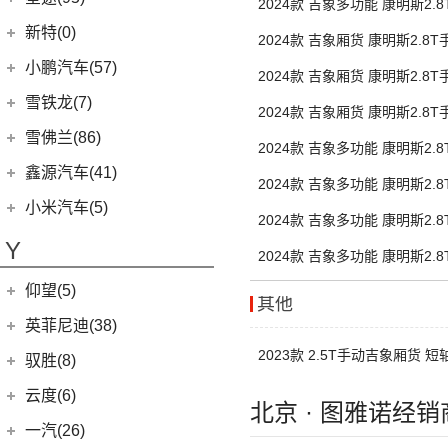
2024款 吉象多功能 康明斯2.
(3)
荣光V
(7)
沃尔沃XC40
(3)
昂希诺 纯电动
(0)
威马M7
高顶 后双胎7座
星途
(95)
新特(0)
2024款 吉象厢货 康明斯2.8
(17)
宏光PLUS
(4)
沃尔沃EX30
(11)
胜达
(6)
星纪元 ES
顶 后双胎3座
小鹏汽车(57)
(8)
五菱Air ev晴空
2024款 吉象厢货 康明斯2.8
(7)
沃尔沃XC60
(2)
EO 羿欧
(14)
星途追风
小鹏汽车
(57)
顶 后双胎3座
雪铁龙(7)
(9)
凯捷
(0)
沃尔沃EX90
2024款 吉象厢货 康明斯2.8
(4)
悦纳
(7)
星途瑶光C-DM
(9)
小鹏汽车G3i
(8)
荣光EV
东风雪铁龙
(7)
高顶 后双胎3座
雪佛兰(86)
(6)
沃尔沃XC40纯电
(7)
瑞纳
2024款 吉象多功能 康明斯2.
(17)
星途瑶光
(4)
小鹏汽车X9
(3)
之光小卡
(4)
凡尔赛C5 X
进口沃尔沃
(35)
上汽通用雪佛兰
(86)
鑫源汽车(41)
高顶 后单胎7座
(4)
昂希诺
(22)
星途揽月
2024款 吉象多功能 康明斯2.
(11)
小鹏汽车G9
(7)
宏光
(1)
天逸BEYOND PHEV
(3)
(3)
沃尔沃XC90 E驱混动
科沃兹
华晨鑫源
(37)
(3)
领动 PHEV
小米汽车(5)
中顶 后单胎7座
(3)
星途追风C-DM
(23)
2024款 吉象多功能 康明斯2.
小鹏汽车P7
(18)
荣光小卡
(2)
天逸BEYOND
(8)
沃尔沃V60
(6)
科鲁泽
(6)
(6)
库斯途
鑫源X30
小米汽车
(5)
(8)
星纪元 ET
高顶 后双胎7座
Y
(10)
小鹏汽车P5
(9)
缤果
2024款 吉象多功能 康明斯2.
(6)
沃尔沃V90
(13)
开拓者
(19)
(3)
索纳塔PHEV
金海狮
(5)
(18)
星途凌云
小米SU7
中顶 后双胎7座
(6)
五菱征程
(18)
仰望(5)
沃尔沃XC90
(7)
星迈罗
(17)
(12)
途胜L
鑫源X30L
其他
(24)
荣光新卡
(9)
畅巡
仰望
(5)
英菲尼迪(38)
(5)
全新一代 名图
鑫源新能源
(4)
(2)
五菱龙卡
(5)
沃兰多
(3)
仰望U8
(6)
2023款 2.5T手动吉象厢货 
MUFASA 沐飒
(2)
东风英菲尼迪
(34)
好运1号
驭胜(8)
(2)
星云
3座
(8)
创酷
(1)
仰望U9
(3)
菲斯塔 纯电动
(2)
QX50
(11)
新海狮EV
江铃汽车
(8)
云度(6)
(6)
宏光V
北京 · 图雅诺经销
(11)
探界者
(1)
仰望U7
(15)
伊兰特
Q50L
(11)
(8)
驭胜S350
云度
(6)
一汽(26)
(26)
宏光MINIEV
(6)
创界
(5)
领动
QX60
(12)