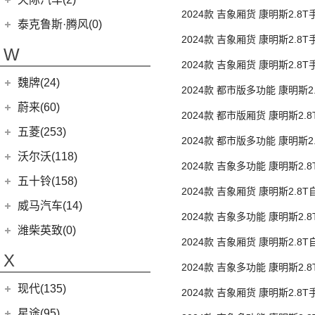
高顶 后单胎5/6/7/9座
(4)
坦克400新能源
2024款 吉象厢货 康明斯2.8
(10)
腾势N7
V80
(212)
Model Y
(6)
天际汽车
(2)
泰克鲁斯·腾风(0)
顶 后单胎3座
(13)
坦克300
(6)
腾势D9 EV
EV90
(21)
2024款 吉象厢货 康明斯2.8
Model 3
(7)
(2)
天际ME7
泰克鲁斯·腾风
(0)
W
(3)
坦克700
顶 后单胎3座
(8)
腾势X
MIFA 9
(29)
进口特斯拉
(11)
(0)
2024款 吉象厢货 康明斯2.8
天际ME-S
GT96 TREV
(0)
(18)
坦克500
EUNIQ 5
(9)
高顶 后单胎3座
魏牌(24)
Cybertruck
(3)
(0)
天际ME5
2024款 都市版多功能 康明斯2
EV30
(19)
Roadster
(0)
长城汽车
(24)
蔚来(60)
低顶 后单胎5座
2024款 都市版厢货 康明斯2.
G90
(27)
Model S
(4)
(3)
玛奇朵DHT
蔚来汽车
(60)
五菱(253)
顶 后单胎3座
2024款 都市版多功能 康明斯2
V90
(122)
Model X
(4)
(7)
摩卡
(6)
蔚来ET5
上汽通用五菱
(230)
沃尔沃(118)
中顶 后单胎5/6/9座
(6)
领地
2024款 吉象多功能 康明斯2.
(4)
拿铁DHT
(12)
蔚来ES6
(14)
荣光S
沃尔沃亚太
(83)
五十铃(158)
顶 后单胎5/6/7/9座
D60
(12)
(0)
圆梦
2024款 吉象厢货 康明斯2.8
(1)
蔚来ET9
(6)
五菱佳辰
(13)
沃尔沃XC60 E驱混动
江西五十铃
(158)
威马汽车(14)
D90 Pro
(16)
后单胎3座
(2)
玛奇朵DHT-PHEV
(11)
蔚来EC6
2024款 吉象多功能 康明斯2.
(6)
五菱星光
(8)
沃尔沃S60
(44)
经典瑞迈
G10
(18)
威马汽车
(14)
潍柴英致(0)
(4)
摩卡新能源
顶 后单胎5/6/7/9座
(0)
蔚来EP9
(6)
宏光S3
2024款 吉象厢货 康明斯2.8
(8)
沃尔沃S90 E驱混动
D-MAX
(14)
(3)
威马EX6
(4)
拿铁DHT-PHEV
X
(18)
蔚来ES8
顶 后单胎3座
(9)
荣光
(9)
沃尔沃C40纯电
(57)
2024款 吉象多功能 康明斯2.
铃拓
(4)
威马E.5
(12)
蔚来ET7
(2)
缤果PLUS
顶 后双胎7座
(8)
沃尔沃S60 E驱混动
现代(135)
(16)
瑞迈S
(3)
威马EX5
2024款 吉象厢货 康明斯2.8
(7)
五菱星驰
(13)
沃尔沃S90
(27)
后双胎3座
mu-X牧游侠
北京现代
(129)
星途(95)
(4)
威马W6