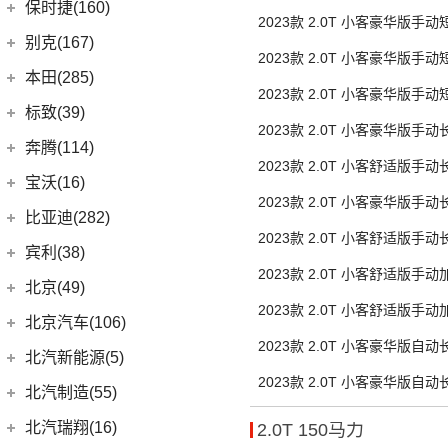
(3)
宝马1系
上汽通用五菱
(188)
保时捷(160)
胎7座
2023款 2.0T 小客豪华版手
(12)
奥迪Q5L Sportback
(4)
奔驰A级AMG
(7)
宝马5系新能源
(6)
宝骏730
保时捷
(160)
别克(167)
胎7座
(17)
奥迪A4L
(4)
奔驰E级新能源
2023款 2.0T 小客豪华版手
(1)
宝马X1新能源
(7)
宝骏310W
(35)
保时捷911
上汽通用别克
(167)
本田(285)
胎7座营运
(20)
奥迪Q3 Sportback
(19)
奔驰C级
(18)
宝马3系
2023款 2.0T 小客豪华版手
(2)
宝骏E100
Panamera
(26)
(5)
昂科旗
广汽本田
(164)
标致(39)
(6)
进口奥迪
(97)
奔驰GLA
胎7座营运
(6)
宝马iX3
(7)
宝骏RC-5
(23)
2023款 2.0T 小客豪华版手
保时捷718
(34)
别克GL8
(15)
雅阁
东风标致
(39)
(5)
奔驰EQB
(19)
奔腾(114)
奥迪A5
(6)
宝马X3
胎9座营运
(10)
宝骏RS-7
(14)
Cayenne新能源
(3)
阅朗
2023款 2.0T 小客舒适版手
(27)
皓影
(3)
(4)
奔驰EQE
标致5008
(1)
奥迪e-tron GT
一汽奔腾
(114)
(5)
宝马X2
宝沃(16)
(7)
宝骏360
Taycan
(21)
胎9座营运
(4)
昂科拉GX
(8)
e:NP1 极湃1
2023款 2.0T 小客豪华版手
(15)
(2)
奔驰GLB
标致4008 PHEV
(5)
奥迪A4 Allroad
(14)
(30)
宝马X5
奔腾NAT
宝沃
(16)
(2)
宝骏悦也Plus
比亚迪(282)
(19)
Panamera新能源
(11)
君威
胎9座
(24)
型格
(24)
(13)
奔驰GLC
标致508L
(8)
奥迪A4 Avant
2023款 2.0T 小客舒适版手
(9)
(5)
宝马X1
奔腾E01
(4)
(4)
宝骏悦也
宝沃BX5
Cayenne
(13)
比亚迪
(282)
宾利(38)
(5)
昂科拉
(9)
ZR-V 致在
胎9座
(5)
(2)
奔驰EQC
标致e2008
(3)
奥迪e-tron(进口)
(17)
(6)
宝马5系
奔腾小马
2023款 2.0T 小客舒适版手
(7)
(10)
云朵
宝沃BX7
(8)
(2)
Macan新能源
海狮07 EV
宾利
(38)
(3)
别克GL6
北京(49)
(6)
皓影新能源
(20)
(3)
奔驰E级
标致408X
(11)
奥迪Q8
单胎14/15/17座
(4)
(10)
宝马i3
奔腾T55
(4)
(2)
宝骏310
宝沃BXi7
Macan
(7)
(12)
2023款 2.0T 小客舒适版手
护卫舰07
(9)
(2)
微蓝7
添越
北京越野
(49)
(16)
凌派
北京汽车(106)
(3)
标致408
(1)
福建奔驰
(28)
奥迪A8L新能源
(8)
奔腾T77
进口宝马
(126)
后单胎14/15/17座营运
(4)
宝骏云海
(6)
海鸥
(12)
(6)
微蓝6
添越PHEV
2023款 2.0T 小客豪华版自
(15)
(5)
奥德赛
北京BJ30
北京汽车
(106)
(2)
标致508L PHEV
(10)
北汽新能源(5)
奥迪A7
(18)
威霆
(5)
奔腾T33
(1)
宝马X5新能源
(55)
宝骏530
(5)
胎9座
宋L
(9)
(10)
威朗
飞驰
(13)
(4)
缤智
北京BJ90
2023款 2.0T 小客豪华版自
(6)
(1)
标致2008
北京EU7
(19)
奥迪A8L
(10)
奔驰V级
北汽新能源
(5)
(14)
奔腾B70S
北汽制造(55)
(8)
宝马5系(进口)
(6)
宝骏RC-6
(11)
宋PLUS EV
(13)
(15)
昂科威Plus
欧陆
胎9座营运
(14)
(27)
飞度
北京BJ40
(9)
(9)
标致4008
北京EU5 PLUS
(6)
奥迪A6 Avant
进口奔驰
(104)
EC5
(3)
(15)
奔腾T99
(3)
宝马i4
北京汽车制造厂
(55)
(6)
宝骏RS-5
北汽瑞翔(16)
2.0T 150马力
(15)
宋Pro DM-i
(15)
昂科威
(17)
(12)
冠道
北京BJ80
(5)
北京U7
(9)
奥迪Q7