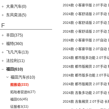
(29)
单胎9座营运
菱智M5
(6)
(10)
T-ROC探歌
风光MINI EV
(4)
小康D51
2024款 小客豪华版 2.0T手动
郑州日产
(7)
大乘汽车(0)
(20)
风行T5 EVO
(16)
(17)
大众CC
风光380
单胎9座
(1)
小康K02
(7)
帕拉丁
2024款 小客舒适版 2.0T手动
东风奕派(5)
(8)
风行游艇
ID.4 CROZZ
(19)
(6)
风光E3
(2)
小康C56
单胎9座
2024款 小客舒适版 2.0T手
东风乘用车
(5)
F
(16)
风行M7
(2)
迈腾GTE
(2)
小康C37
后单胎14/15/17座
eπ 007
(5)
(3)
2024款 小客舒适版 2.0T手
菱智V3
(11)
探岳
(4)
小康C31
丰田(375)
后单胎14/15/17座营运
(25)
菱智PLUS
(6)
大众CC猎装车
2024款 小客豪华版 2.0T自动
(3)
小康K07S
广汽丰田
(161)
福特(360)
(10)
单胎9座
风行S60 EV
(4)
探岳X
(2)
小康K05S
2024款 小客豪华版 2.0T自动
(6)
锋兰达
长安福特
(86)
飞凡汽车(13)
(0)
风行M7新能源
单胎9座营运
上汽大众
(225)
(1)
小康C51
(2)
2024款 都市版多功能 2.0T
致炫
(5)
福特电马
上汽集团
(13)
法拉利(11)
(21)
朗逸
(2)
小康C36
后单胎5/6/9座
(8)
凌尚
(1)
锐际新能源
2024款 都市版厢货 2.0T手动
(3)
飞凡ER6
法拉利
(11)
福田(610)
(20)
途昂X
(1)
小康C35
(4)
单胎3座
雷凌双擎E+
(8)
锐界L
(3)
飞凡MARVEL R
2024款 都市版多功能 2.0T
(2)
法拉利F8
(2)
福田汽车
(610)
途观L PHEV
(2)
致享
(24)
蒙迪欧
后单胎5/6/9座
(7)
飞凡R7
(2)
法拉利812
2024款 都市版厢货 2.0T手动
(30)
帕萨特
(222)
图雅诺
(15)
雷凌
(12)
锐际
单胎3座
SF90
(2)
(9)
途观L
(27)
拓陆者驭途8
2024款 吉象多功能 2.0T手动
(9)
赛那SIENNA
(7)
锐界
Roma
(2)
单胎5/6/7/9座
(11)
途安L
(45)
福田G5
(18)
2024款 吉象厢货 2.0T手动 
威飒
(13)
探险者
Portofino
(1)
ID.6 X
(10)
(11)
征服者3
胎3座
(7)