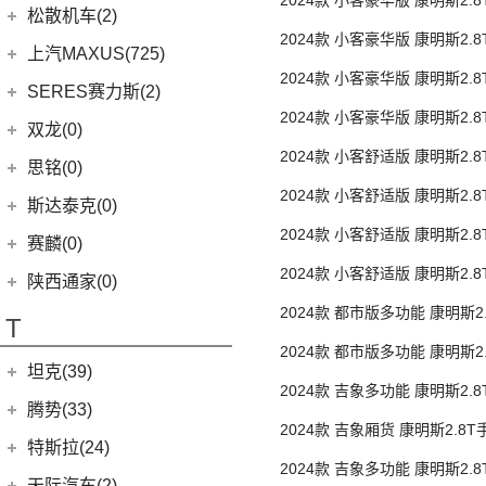
2024款 小客豪华版 康明斯2.
(6)
柯珞克
(2)
新蓝鸟
(11)
森林人
(3)
荣威ei6
华晨鑫源
(64)
松散机车(2)
(5)
顶 后单胎9座营运
思皓E40X
(7)
柯米克
郑州日产
(51)
2024款 小客豪华版 康明斯2.
(3)
力狮
(5)
荣威iMAX8 EV
(12)
斯威G01
松散机车
(2)
上汽MAXUS(725)
(3)
爱跑
顶 后单胎9座
(17)
明锐
(38)
纳瓦拉
(4)
斯巴鲁BRZ
(3)
荣威RX3
(5)
2024款 小客豪华版 康明斯2.
斯威X3
(1)
SS SUMMER 夏天
上汽大通
(725)
SERES赛力斯(2)
(5)
思皓E50A
(8)
柯迪亚克GT
(5)
顶 后单胎9座
锐骐7虎啸
(6)
傲虎
(4)
荣威i6 MAX
(11)
斯威X7
(1)
SS DOLPHIN 海豚
2024款 小客豪华版 康明斯2.
G20
(23)
(7)
思皓曜
金康赛力斯
(2)
双龙(0)
(5)
柯米克GT
(6)
途达
(4)
斯巴鲁XV
(3)
荣威ei6 MAX
(4)
顶 后单胎9座营运
钢铁侠
EUNIQ 7
(2)
(10)
2024款 小客舒适版 康明斯2.
思皓QX
(2)
赛力斯SF5
(4)
昕锐
思铭(0)
(2)
奇骏·荣耀
(5)
荣威RX5新能源
(2)
斯威X2
顶 后单胎9座
EUNIQ 6
(8)
(8)
思皓E10X
SF7
(0)
2024款 小客舒适版 康明斯2.
(4)
昕动
进口日产
(4)
斯达泰克(0)
(29)
斯威G05
FCV80
(1)
(9)
中顶 后单胎14/15/17座
思皓A5
(9)
柯迪亚克
2024款 小客舒适版 康明斯2.
(0)
日产Ariya
(1)
斯威G01 EV
赛麟(0)
T70 EV
(1)
(33)
思皓X8
超高顶 后单胎14/15/17座营运
(4)
途乐
2024款 小客舒适版 康明斯2.
陕西通家(0)
T90
(37)
中顶 后单胎14/15/17座
2024款 都市版多功能 康明斯2
T70
(120)
T
低顶 后单胎5座
EV80
(11)
2024款 都市版多功能 康明斯2
坦克(39)
中顶 后单胎5座
EG10
(2)
2024款 吉象多功能 康明斯2.
长城汽车
(39)
腾势(33)
G50
(18)
顶 后单胎5/6/7/9座
2024款 吉象厢货 康明斯2.8
(0)
坦克800
腾势
(33)
T60
(9)
特斯拉(24)
后单胎3座
2024款 吉象多功能 康明斯2.
(1)
坦克500新能源
(9)
腾势D9 DM-i
T90 EV
(2)
特斯拉中国
(13)
天际汽车(2)