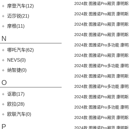
驱 长轴超高顶 后单胎3座
MINI CLUBMAN
(11)
(0)
马自达EZ-6
2024款 图雅诺Pro厢货 康明斯
(0)
塞纳
玛莎拉蒂
(26)
摩登汽车(12)
(2)
名爵5
MINI COUNTRYMAN
(15)
驱 加长轴中顶 后单胎3座
(11)
马自达CX-50行也
(2)
迈凯伦570S
Ghibli
(5)
2024款 图雅诺Pro厢货 康明斯
摩登汽车
(12)
迈莎锐(21)
(5)
名爵6新能源
MINI CABRIO
(6)
(4)
马自达CX-8
驱 加长轴超高顶 后单胎3座
(3)
迈凯伦GT
(5)
总裁
Modern in
(12)
2024款 图雅诺Pro厢货 康明斯
迈莎锐
(21)
(3)
MG领航新能源
摩根(11)
MINI JCW
(5)
(23)
马自达CX-5
(2)
迈凯伦600LT
MC20
(5)
轴低顶 后单胎3座
(4)
(1)
名爵ZS
迈莎锐Urus
2024款 图雅诺Pro厢货 康明斯
摩根
(11)
MINI JCW
(2)
N
(19)
马自达CX-30
(2)
迈凯伦720S
Levante
(6)
轴中顶 后单胎3座
(3)
(1)
名爵eHS
迈莎锐Cayenne
3-Wheeler
(2)
MINI JCW CLUBMAN
(1)
2024款 图雅诺Pro多功能 康明
一汽马自达
(14)
(1)
迈凯伦540C
Grecale
(5)
哪吒汽车(62)
MG7
(6)
(15)
迈莎锐MV600
长轴中顶 后单胎5/6/7/9座
(1)
摩根4-4
MINI JCW COUNTRYMAN
(2)
(8)
马自达CX-4
2024款 图雅诺Pro厢货 康明斯
(1)
迈凯伦765LT
合众新能源
(62)
NEVS(0)
(7)
(3)
名爵6
迈莎锐G级
(2)
摩根Aero
轴中顶 后单胎3座
(6)
阿特兹
Artura
(4)
2024款 图雅诺Pro多功能 康明
(9)
哪吒S
(4)
(1)
名爵EZS
迈莎锐揽胜
国能汽车
(0)
纳智捷(0)
(2)
摩根Roadster
长轴高顶 后单胎5/6/7座
(1)
迈凯伦570GT
2024款 图雅诺Pro厢货 康明斯
(4)
哪吒AYA
(10)
名爵HS
NEVS 9-3
(0)
(1)
摩根Plus 8
O
轴超高顶 后单胎3座
(22)
哪吒U
(7)
MG领航
2024款 图雅诺Pro多功能 康明
NEVS 9-3X
(0)
(1)
摩根Aero 8
后驱 长轴中顶 后双胎5/6/7/9
讴歌(17)
(9)
哪吒V
(2)
摩根Plus 4
2024款 图雅诺Pro厢货 康明斯
(9)
哪吒L
广汽讴歌
(17)
驱 长轴中顶 后双胎3座
欧拉(28)
2024款 图雅诺Pro多功能 康明
(0)
哪吒GT
(8)
讴歌RDX
欧拉
(28)
欧联汽车(0)
后驱 长轴超高顶 后双胎5/7座
2024款 图雅诺Pro厢货 康明斯
(9)
哪吒X
(9)
讴歌CDX
(3)
芭蕾猫
驱 长轴超高顶 后双胎3座
P
2024款 图雅诺Pro厢货 康明斯