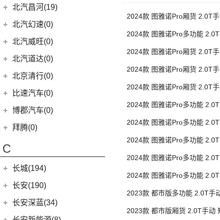
EQA
(1)
EC3
(2)
(8)
奔腾T90
(11)
宝马X7
BJ 212
(12)
(4)
宝骏RS-3
北汽瑞翔
(16)
(15)
元PLUS
北汽昌河(19)
(15)
昂科威S
(1)
北京F40
东风本田
(121)
(8)
北京EX3
(5)
奥迪A6 Allroad
(17)
奔驰GLE
(13)
奔腾B70
2024款 图雅诺Pro厢货 2.0
(10)
宝马2系
(4)
(1)
宝骏Valli
北汽小猫
(6)
(11)
秦EV
北汽瑞翔X5
北汽昌河
(19)
(4)
别克GL8新能源
北汽幻速(0)
(6)
本田CR-V新能源
(6)
中顶 后单胎3座
北京X3
Audi Sport
(58)
(6)
奔驰GLS
(9)
宝马8系
KiWi EV
(8)
(17)
勇士皮卡
2024款 图雅诺Pro多功能 2.
(3)
(5)
海狮05 EV
北汽瑞翔X3
(7)
(2)
世纪
北汽昌河A6
北汽威旺(0)
(9)
本田HR-V
(3)
北京X7 PHEV
(8)
奥迪RS4
(8)
奔驰G级
轴高顶 后单胎5/6/7座
(2)
宝马2系Gran Tourer
(5)
(2)
宝骏E200
战旗
(19)
汉DM-i
2024款 图雅诺Pro厢货 2.0
(12)
(3)
君越
北汽昌河M50S
LIFE
(8)
(15)
北京X7
北汽道达(0)
(3)
奥迪S6
(4)
奔驰C级(进口)
(6)
宝马6系GT
(11)
(4)
宝骏享境
元宝
超高顶 后单胎3座
(14)
海豚
(8)
(2)
英朗
北汽EC100
2024款 图雅诺Pro厢货 2.0
(4)
本田e:NS1
(14)
北京EU5
(3)
奥迪SQ5
(4)
奔驰GLE新能源
北京清行(0)
(9)
宝马iX
(9)
(18)
宝骏RM-5
勇士
(5)
宋MAX DM-i
轴中顶 后单胎3座
(3)
(6)
凯越
北汽EV2
(4)
东风本田M-NV
(5)
2024款 图雅诺Pro厢货 2.0
北京X5
(1)
奥迪RS e-tron GT
(12)
奔驰CLA级
(8)
宝马Z4
(21)
宝骏510
比速汽车(0)
(3)
元UP
(2)
北汽EV5
轴超高顶 后单胎3座
(16)
英仕派
(8)
北京U5
(9)
奥迪S5
(11)
奔驰CLS级
2024款 图雅诺Pro多功能 2.
(23)
宝马4系
(19)
秦PLUS EV
博郡汽车(0)
(2)
昌河北斗星X5
(13)
本田UR-V
(10)
顶 后单胎6/7/9座
北京U5 PLUS
(2)
奥迪RS6
(2)
奔驰C级旅行版
(6)
宝马X6
2024款 图雅诺Pro多功能 2.
(11)
秦PLUS DM-i
(2)
昌河北斗星
拜腾(0)
(11)
本田XR-V
(13)
魔方
(2)
奥迪RS7
(3)
奔驰GLC(进口)
顶 后单胎6/7座
(3)
宝马X5(进口)
(5)
秦L
2024款 图雅诺Pro多功能 2.
拜腾汽车
(0)
(23)
思域
C
(4)
北京EX5
(16)
奥迪RS5
(6)
奔驰B级
(22)
宝马7系
顶 后单胎3座
(3)
比亚迪D1
2024款 图雅诺Pro多功能 2.
M-Byte Concept
(0)
(10)
本田CR-V
(1)
奥迪R8
(6)
奔驰A级(进口)
(5)
宝马X4
长城(194)
(2)
海狮07DM-i
高顶 后单胎3座
K-Byte Concept
(0)
(8)
享域
2024款 图雅诺Pro多功能 2.
(5)
奥迪S4
(11)
奔驰E级(进口)
宝马M
(32)
(6)
秦Pro DM
长城汽车
(194)
长安(190)
高顶 后单胎3座
(9)
艾力绅
(4)
奥迪S7
(13)
奔驰S级
2023款 都市版多功能 2.0T
(9)
宝马M4
(9)
比亚迪e2
(98)
炮
长安汽车
(190)
长安深蓝(34)
后单胎5/6/9座
(1)
奥迪RS Q8
梅赛德斯-AMG
(74)
(4)
宝马M3
2023款 都市版厢货 2.0T手动
(8)
秦Pro EV
(8)
风骏7
(10)
长安CS75
长安深蓝
(34)
长安新能源(8)