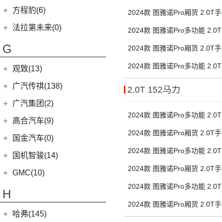
(15)
(18)
皇冠陆放
枫叶60s
(12)
雄狮F16
(4)
福特F-150
(8)
轴低顶 后单胎5/6/9座
启腾M70EV
方程豹(6)
(3)
蔚揽
2024款 图雅诺Pro厢货 2.0
(6)
(16)
凌放HARRIER
枫叶30x
(24)
雄狮F22
Mustang
(3)
(3)
启腾EX80
低顶 后单胎3座
方程豹
(6)
大众R
(1)
法拉第未来(0)
2024款 图雅诺Pro多功能 2.
(11)
(21)
RAV4荣放
睿蓝7
(2)
启腾EX7
(6)
豹5
(1)
高尔夫R
轴中顶 后单胎5/6/9座
法拉第未来
(0)
G
(6)
(6)
威驰FS
睿蓝X3 PRO
2024款 图雅诺Pro厢货 2.0
(10)
启腾M70
安徽大众
(1)
FF91
(0)
中顶 后单胎3座
(21)
(2)
卡罗拉锐放
枫叶80v PRO
2024款 图雅诺Pro多功能 2.
观致(13)
(1)
大众ID.UNYX 与众
(7)
格瑞维亚
轴中顶 后单胎5/6/7/9座
观致汽车
(13)
广汽传祺(138)
2.0T 152马力
(5)
一汽丰田bZ3
(6)
观致7
广汽乘用车
(138)
广汽集团(2)
(13)
亚洲狮
(1)
观致3
2024款 图雅诺Pro多功能 2.
(8)
传祺E8
广汽本田
(2)
高合汽车(9)
(7)
柯斯达
轴低顶 后单胎5座
(6)
观致5
(4)
传祺GS4
2024款 图雅诺Pro厢货 2.0
(2)
绎乐
(13)
亚洲龙
华人运通
(9)
国金汽车(0)
低顶 后单胎3座
(8)
影酷
(22)
卡罗拉
2024款 图雅诺Pro多功能 2.
(5)
高合HiPhi X
国机智骏(14)
(4)
影豹
轴中顶 后单胎5座
(6)
威驰
(4)
高合HiPhi Z
2024款 图雅诺Pro厢货 2.0
国机智骏
(14)
GMC(10)
(15)
传祺M6
中顶 后单胎3座
进口丰田
(22)
GX5
(6)
2024款 图雅诺Pro多功能 2.
GMC
(10)
H
(4)
传祺ES9
(6)
埃尔法
轴中顶 后单胎7座
GC1
(3)
YUKON
(3)
2024款 图雅诺Pro厢货 2.0
(17)
传祺GS8
(11)
威尔法
哈弗(145)
GC2
(5)
中顶 后单胎3座
SAVANA
(2)
(5)
传祺GA4 PLUS