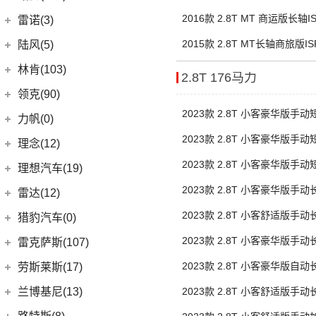
(4)
岚图追光
(8)
芒果
(0)
吉姆尼
奇瑞路虎
(28)
2016款 2.8T MT 商运版长轴IS
雷诺(3)
(0)
英格尼斯
(0)
揽胜极光L P300e
东风雷诺
(3)
2015款 2.8T MT长轴商旅版ISF
陆风(5)
(11)
发现运动版
(3)
雷诺e诺
陆风汽车
(5)
林肯(103)
2.8T 176马力
(15)
揽胜极光L
进口雷诺
(0)
(5)
陆风荣曜
长安林肯
(60)
领克(90)
(2)
发现运动版P300e
Espace
(0)
(18)
2023款 2.8T 小客豪华版手
冒险家
领克汽车
(90)
力帆(0)
进口路虎
(77)
(0)
达斯特
胎7座营运
(12)
航海家
(6)
领克06 PHEV
2023款 2.8T 小客豪华版手
重庆力帆
(0)
理念(12)
(1)
卫士P400e
(2)
胎7座营运
冒险家PHEV
(13)
领克03
(0)
乐途
2023款 2.8T 小客豪华版手
理念汽车
(12)
理想汽车(19)
(0)
揽胜极光(进口)
(13)
林肯Z
(6)
领克02
胎7座
(12)
广汽本田VE-1
(2)
揽胜运动版新能源
2023款 2.8T 小客豪华版手
理想汽车
(19)
雷达(12)
(15)
飞行家
(12)
领克01
胎9座营运
(17)
揽胜
(6)
理想L9
2023款 2.8T 小客舒适版手
雷达汽车
(12)
猎豹汽车(0)
林肯(进口)
(43)
(6)
领克09
(16)
发现
胎9座营运
(6)
理想L8
(12)
雷达RD6
猎豹汽车
(0)
2023款 2.8T 小客豪华版手
MKZ
(11)
雷克萨斯(107)
(3)
领克01新能源
(11)
揽胜星脉
(1)
理想MEGA
胎9座
(0)
猎豹Coupe
(5)
航海家(进口)
雷克萨斯
(107)
(14)
领克09 PHEV
2023款 2.8T 小客豪华版自
劳斯莱斯(17)
(1)
揽胜P400e
(6)
理想L7
(0)
胎9座
缤歌
MKC
(5)
(8)
(16)
领克06
雷克萨斯RX
劳斯莱斯
(17)
兰博基尼(13)
2023款 2.8T 小客舒适版手
(20)
卫士
(0)
猎豹CT7
(1)
飞行家PHEV
(5)
(4)
领克02 Hatchback
雷克萨斯LC
胎9座
(5)
古思特
兰博基尼
(13)