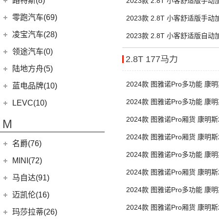
路特斯(8)
(9)
揽胜运动版
2023款 2.8T 小客舒适版手
(14)
领航员
(0)
(2)
领克ZERO
雷克萨斯UX新能源
(2)
魅影
单胎14/15/17座
Huracan
(5)
路特斯
(8)
零跑汽车(69)
2023款 2.8T 小客舒适版手
(7)
大陆
(9)
(6)
领克05
雷克萨斯CT
(6)
库里南
Urus
(3)
后单胎14/15/17座营运
ELETRE
(4)
零跑汽车
(69)
凌宝汽车(28)
2023款 2.8T 小客舒适版自
(23)
(2)
领克03 PHEV
雷克萨斯NX
(0)
浮影
Aventador
(5)
EMIRA
(2)
单胎14/15/17座
(14)
零跑T03
吉麦新能源
(28)
领途汽车(0)
(21)
(2)
领克02 PHEV
雷克萨斯ES
(2)
幻影
2.8T 177马力
Evija
(1)
(6)
零跑S01
(17)
凌宝BOX
(3)
(5)
领克07
雷克萨斯LM
陆地方舟(5)
(2)
曜影
Evora
(1)
(26)
零跑C11
(4)
凌宝uni
(14)
(2)
领克05 PHEV
雷克萨斯LS
2024款 图雅诺Pro多功能 康明
陆地方舟
(5)
蓝电品牌(10)
(23)
零跑C01
(7)
凌宝COCO
后驱 短轴低顶 后单胎5/6/9座
(15)
雷克萨斯UX
(5)
威途X35
蓝电品牌
(10)
2024款 图雅诺Pro多功能 康明
LEVC(10)
后驱 短轴中顶 后单胎5/6/9座
(8)
蓝电E5
LEVC
(10)
2024款 图雅诺Pro厢货 康明斯
M
(2)
驱 短轴低顶 后单胎3座
蓝电E5 PLUS
L380
(4)
2024款 图雅诺Pro厢货 康明斯
名爵(76)
LEVC TX
(6)
驱 短轴中顶 后单胎3座
2024款 图雅诺Pro多功能 康明
上汽集团
(76)
MINI(72)
后驱 长轴中顶 后单胎6/7/9座
2024款 图雅诺Pro厢货 康明斯
Cyberster
(4)
MINI
(67)
马自达(91)
驱 长轴中顶 后单胎3座
(3)
MG5天蝎座
2024款 图雅诺Pro多功能 康明
MINI 3-DOOR
(25)
长安马自达
(77)
迈凯伦(16)
后驱 长轴超高顶 后单胎5/6/7
MG MULAN
(7)
MINI 5-DOOR
(10)
2024款 图雅诺Pro厢货 康明斯
(20)
马自达3 昂克赛拉
迈凯伦
(16)
玛莎拉蒂(26)
MG ONE
(11)