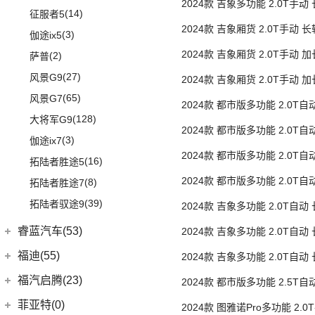
广汽丰田iA5
(3)
福克斯两厢
2024款 吉象多功能 2.0T手动
(2)
法拉利488
(9)
凌渡
(14)
征服者5
(21)
单胎5/6/7/9座
汉兰达
(4)
福睿斯
2024款 吉象厢货 2.0T手动 
ID.4 X
(14)
(3)
伽途ix5
(10)
凯美瑞
(5)
福特EVOS
单胎3座
2024款 吉象厢货 2.0T手动 
(17)
途岳
(2)
萨普
(13)
丰田C-HR
(4)
福克斯三厢
单胎3座
(22)
途昂
(27)
风景G9
2024款 吉象厢货 2.0T手动
(5)
丰田C-HR EV
江铃福特
(267)
后单胎3座
(4)
新桑塔纳
(65)
风景G7
(23)
2024款 都市版多功能 2.0T
威兰达
(79)
新全顺
(4)
帕萨特PHEV
(128)
大将军G9
后单胎5座
(6)
威兰达高性能版
2024款 都市版多功能 2.0T
(3)
领界EV
(3)
辉昂
(3)
伽途ix7
(9)
后单胎3座
广汽丰田bZ4X
(9)
途睿欧
2024款 都市版多功能 2.0T
ID.3
(7)
(16)
拓陆者胜途5
(3)
致炫X
后单胎5/6/9座
(11)
撼路者
2024款 都市版多功能 2.0T
(10)
威然
(8)
拓陆者胜途7
一汽丰田
(192)
(7)
福特烈马
后单胎3座
(5)
途观X
(39)
拓陆者驭途9
2024款 吉象多功能 2.0T自动
(5)
卡罗拉双擎E+
(7)
领界S
单胎6/7/9座
(12)
途铠
睿蓝汽车(53)
2024款 吉象多功能 2.0T自动
(3)
奕泽E进擎
(15)
领睿
POLO
(15)
单胎3座
睿蓝汽车
(53)
(5)
一汽丰田bZ4X
福迪(55)
2024款 吉象多功能 2.0T自
(22)
领裕
进口大众
(15)
后单胎3座
(5)
(17)
奕泽IZOA
睿蓝9
福迪汽车
(55)
(114)
新世代全顺
福汽启腾(23)
2024款 都市版多功能 2.5T
(2)
途锐eHybrid
(8)
(7)
RAV4荣放双擎E+
枫叶80v
后单胎5座
(19)
揽福
进口福特
(7)
福汽新龙马
(23)
菲亚特(0)
2024款 图雅诺Pro多功能 2.
(10)
途锐