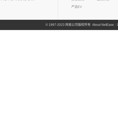
(0)
哪吒GT
(8)
讴歌RDX
欧拉
(28)
欧联汽车(0)
严选EV
(9)
哪吒X
(9)
讴歌CDX
(3)
芭蕾猫
P
(5)
欧拉5
About NetEase
|
1997-2023 网易公司版权所有
©
Polestar极星(15)
(8)
好猫
Polestar
(15)
朋克汽车(10)
(5)
好猫GT
Polestar 1
(1)
(0)
朋克猫
朋克汽车
(10)
Q
Precept
(0)
(0)
樱桃猫
(5)
朋克美美
起亚(74)
Polestar 4
(6)
(7)
闪电猫
(1)
朋克啦啦
起亚
(74)
Polestar 2
(6)
奇瑞(277)
(4)
朋克多多
(4)
福瑞迪
Polestar 3
(2)
奇瑞汽车
(277)
奇瑞新能源(50)
(13)
起亚K3
(6)
风云T9
奇瑞新能源
(50)
庆铃汽车(24)
(11)
狮铂拓界
(0)
奇瑞TJ-1
(1)
艾瑞泽5e
庆铃汽车
(24)
清源汽车(0)
(5)
智跑
(16)
瑞虎7
(3)
瑞虎3xe
(24)
TAGA达咖H
清源汽车
(0)
前途(0)
(6)
奕跑
(27)
瑞虎3x
(3)
大蚂蚁
(0)
清源尊者
全球鹰(0)
(2)
起亚K3 PHEV
(7)
艾瑞泽5 GT
(16)
QQ冰淇淋