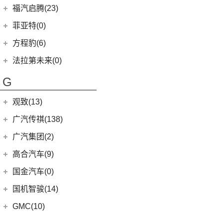
(27)
拓陆者驭途8
(6)
枫叶30x
福迪汽车
(55)
福汽启腾(23)
(7)
锐界
SF90
(2)
(45)
福田G5
(8)
枫叶80v
(19)
揽福
福汽新龙马
(23)
(13)
探险者
菲亚特(0)
Portofino
(1)
(11)
征服者3
(15)
枫叶60s
(12)
雄狮F16
(3)
(8)
福克斯两厢
启腾M70EV
方程豹(6)
(2)
法拉利488
(14)
征服者5
(5)
睿蓝9
(24)
雄狮F22
(4)
(3)
福睿斯
启腾EX80
方程豹
(6)
法拉第未来(0)
(3)
伽途ix5
(11)
睿蓝7
(2)
(5)
福特EVOS
启腾EX7
(6)
豹5
法拉第未来
(0)
(2)
萨普
G
(6)
睿蓝X3 PRO
(10)
(4)
福克斯三厢
启腾M70
FF91
(0)
(128)
大将军G9
(2)
枫叶80v PRO
江铃福特
(267)
观致(13)
(27)
风景G9
(79)
新全顺
观致汽车
(13)
广汽传祺(138)
(65)
风景G7
(3)
领界EV
(6)
观致7
广汽乘用车
(138)
广汽集团(2)
(3)
伽途ix7
(11)
撼路者
(1)
观致3
(8)
传祺E8
(16)
拓陆者胜途5
广汽本田
(2)
高合汽车(9)
(9)
途睿欧
(6)
观致5
(4)
传祺GS4
(8)
拓陆者胜途7
(2)
绎乐
华人运通
(9)
国金汽车(0)
(7)
福特烈马
(4)
影豹
(39)
拓陆者驭途9
(5)
高合HiPhi X
国机智骏(14)
(7)
领界S
(8)
影酷
(4)
高合HiPhi Z
(114)
国机智骏
(14)
新世代全顺
GMC(10)
(4)
传祺ES9
(15)
GX5
(6)
领睿
GMC
(10)