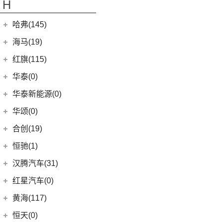
H
(15)
传祺M6
(22)
GC1
(3)
领裕
YUKON
(3)
(17)
传祺GS8
哈弗(145)
GC2
(5)
进口福特
(7)
SAVANA
(2)
(5)
传祺GA4 PLUS
长城汽车
(145)
海马(19)
(4)
福特F-150
SIERRA
(5)
(9)
传祺E9
(5)
哈弗H2
Mustang
(3)
一汽海马
(7)
红旗(115)
(4)
传祺GA8
(8)
哈弗F7
(7)
海马7X
一汽红旗
(115)
华泰(0)
(29)
传祺M8
(13)
哈弗M6
海马汽车
(10)
(11)
红旗HQ9
(13)
传祺GS4 PLUS
华泰新能源(0)
(15)
哈弗神兽
(8)
海马8S
(2)
红旗E-HS3
(6)
传祺GA6
华颂(0)
(4)
哈弗二代大狗
(2)
海马6P
(17)
红旗H9
(1)
传祺M6 MAX
合创(19)
(5)
哈弗H5
海马新能源
(2)
(5)
红旗H6
(9)
传祺GS3
合创汽车
(19)
(6)
哈弗初恋
恒驰(1)
(2)
爱尚EV
(12)
红旗E-HS9
(2)
传祺GS4 COUPE
(0)
(7)
哈弗H6 Coupe
合创V09
恒大新能源
(1)
汉腾汽车(31)
(5)
红旗EH7
(17)
(3)
枭龙MAX
合创Z03
(0)
恒驰9
汉腾汽车
(31)
(2)
红旗L5
红星汽车(0)
(6)
(2)
哈弗F7x
合创007
(0)
恒驰2
(10)
(14)
红旗H5
汉腾V7
黄海(117)
(7)
哈弗F5
(0)
恒驰3
(0)
(13)
红旗E-QM5
汉腾X8
黄海汽车
(117)
恒天(0)
(12)
哈弗赤兔
(0)