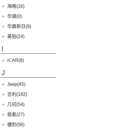
恒驰8
(7)
(12)
红旗HS5
汉腾X7
(36)
黄海N1S
海格(16)
(3)
哈弗H6 DHT-PHEV
(0)
恒驰4
(8)
(0)
红旗H7 PHEV
汉腾X5
(2)
黄海N1
苏州金龙
(16)
(4)
哈弗二代大狗新能源
华骐(0)
(0)
恒驰1
(3)
(3)
红旗H7
幸福e+
(11)
黄海N3
(3)
(10)
枭龙
海格H5V
(0)
恒驰7
华晨新日(9)
(19)
(3)
红旗HS7
汉腾X5 EV
(20)
黄海N7
(4)
(6)
哈弗酷狗
海格H5C
(0)
恒驰6
华晨新日
(9)
昊铂(24)
(8)
大牛
(12)
哈弗大狗
(1)
恒驰5
(3)
华晨新日i03A
昊铂
(24)
I
(40)
黄海N2
(4)
哈弗H7
(6)
华晨新日i03
(14)
昊铂HT
(10)
哈弗H6S
iCAR(8)
(10)
昊铂GT
(7)
哈弗H9
奇瑞新能源
(8)
J
(7)
哈弗H6
iCAR 03
(8)
Jeep(45)
广汽菲克
(26)
吉利(182)
(6)
自由侠
吉利汽车
(182)
几何(54)
(4)
大指挥官
(3)
嘉际ePro
几何汽车
(54)
极氪(27)
(7)
指南者
(1)
帝豪GL PHEV
(8)
几何E
极氪汽车
(27)
捷豹(56)
(8)
自由光