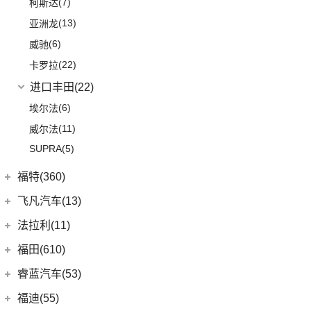
(7)
柯斯达
(13)
亚洲龙
(6)
威驰
(22)
卡罗拉
进口丰田
(22)
(6)
埃尔法
(11)
威尔法
SUPRA
(5)
福特(360)
长安福特
(86)
飞凡汽车(13)
(5)
福特电马
上汽集团
(13)
法拉利(11)
(1)
锐际新能源
(3)
飞凡ER6
法拉利
(11)
福田(610)
(8)
锐界L
(3)
飞凡MARVEL R
(2)
法拉利F8
福田汽车
(610)
睿蓝汽车(53)
(24)
蒙迪欧
(7)
飞凡R7
(2)
法拉利812
(222)
图雅诺
睿蓝汽车
(53)
福迪(55)
(12)
锐际
Roma
(2)