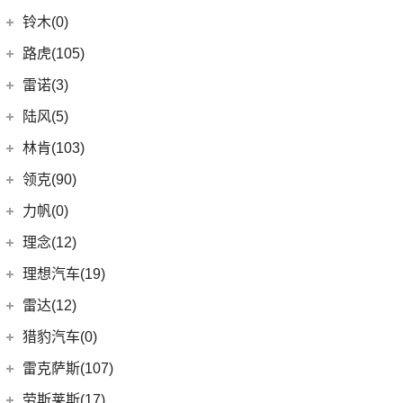
(4)
炫界
(6)
岚图梦想家
雷丁
(10)
铃木(0)
(10)
岚图FREE
(2)
雷丁i9
进口铃木
(0)
路虎(105)
(4)
岚图追光
(8)
芒果
(0)
吉姆尼
奇瑞路虎
(28)
雷诺(3)
(0)
英格尼斯
(0)
揽胜极光L P300e
东风雷诺
(3)
陆风(5)
(11)
发现运动版
(3)
雷诺e诺
陆风汽车
(5)
林肯(103)
(15)
揽胜极光L
进口雷诺
(0)
(5)
陆风荣曜
长安林肯
(60)
领克(90)
(2)
发现运动版P300e
Espace
(0)
(18)
冒险家
领克汽车
(90)
力帆(0)
进口路虎
(77)
(0)
达斯特
(12)
航海家
(6)
领克02
重庆力帆
(0)
理念(12)
(1)
卫士P400e
(2)
冒险家PHEV
(13)
领克03
(0)
乐途
理念汽车
(12)
理想汽车(19)
(0)
揽胜极光(进口)
(13)
林肯Z
(6)
领克06 PHEV
(12)
广汽本田VE-1
(2)
揽胜运动版新能源
理想汽车
(19)
雷达(12)
(15)
飞行家
(12)
领克01
(17)
揽胜
(6)
理想L8
雷达汽车
(12)
猎豹汽车(0)
林肯(进口)
(43)
(6)
领克09
(16)
发现
(6)
理想L9
(12)
雷达RD6
猎豹汽车
(0)
MKZ
(11)
雷克萨斯(107)
(3)
领克01新能源
(11)
揽胜星脉
(1)
理想MEGA
(0)
猎豹Coupe
(5)
航海家(进口)
雷克萨斯
(107)
(14)
领克09 PHEV
劳斯莱斯(17)