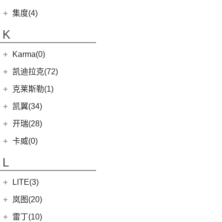
捷途X70 C-DM
(10)
(7)
(4)
豪越
江淮iC5
九龙A6
(24)
凯歌
(6)
银河E5
绵阳金杯
(10)
(48)
特顺
集度(4)
(8)
山海L9
(17)
(5)
(12)
博越
嘉悦X7
九龙A5
(20)
金威
(6)
银河L6
(2)
金典
(7)
域虎EV
集度汽车
(4)
(3)
捷途山海T2
K
(2)
(4)
缤越ePro
江淮iEVA50
(5)
银河L7
(8)
大力神K5
(58)
域虎7
ROBO-01
(4)
(6)
捷途X95
(4)
(11)
博越X
嘉悦A5
华晨鑫源
(54)
Karma(0)
(10)
福顺
(0)
(12)
捷途X90 PRO
集度SIMUCar
(13)
(102)
星瑞
帅铃T8
(12)
新海狮
Karma
(0)
凯迪拉克(72)
(40)
捷途X70 PLUS
(5)
(2)
帝豪GSe
江淮IEV7S
(15)
新海狮S
Revero GT
(0)
上汽通用凯迪拉克
(72)
克莱斯勒(1)
(7)
捷途旅行者
(5)
(66)
远景
悍途
(27)
小海狮
(11)
凯迪拉克XT6
进口克莱斯勒
(1)
凯翼(34)
(3)
远景X3
(13)
凯迪拉克CT5
(1)
大捷龙PHEV
(11)
缤越
凯翼
(34)
开瑞(28)
(15)
凯迪拉克XT5
(11)
帝豪
(4)
凯翼V7
开瑞汽车
(28)
卡威(0)
(9)
凯迪拉克XT4
(2)
帝豪L雷神HiP
(3)
凯翼E5 EV
(11)
江豚
L
(5)
LYRIQ锐歌
(13)
星越L
(3)
凯翼X5
(0)
开瑞K50EV
(4)
凯迪拉克GT4
(6)
博越PRO
LITE(3)
(4)
凯翼X3
(2)
开瑞K60
(8)
凯迪拉克CT6
(7)
炫界Pro EV
北汽新能源
(3)
岚图(20)
(4)
优优EV
(7)
凯迪拉克CT4
(9)
轩度
LITE
(3)
(11)
海豚EV
岚图
(20)
雷丁(10)