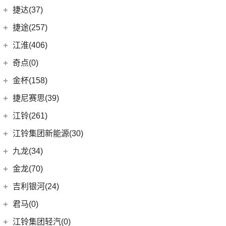
(4)
星越S
(11)
几何G6
ZEEKR 001
(4)
奇瑞捷豹
(34)
捷达(37)
(1)
大指挥官PHEV
(7)
帝豪EV
(4)
几何M6
(3)
极氪X
(9)
捷豹E-PACE
一汽-大众
(37)
捷途(257)
进口Jeep
(19)
(6)
星越
(16)
几何A
ZEEKR 009
(11)
(14)
捷豹XFL
(11)
捷达VA3
奇瑞汽车
(257)
江淮(406)
(5)
牧马人4xe
(2)
博瑞ePro
(15)
几何C
(9)
极氪007
(11)
捷豹XEL
(7)
捷达VS5
(20)
捷途X70 PRO
(6)
大切诺基(进口)
江淮汽车
(406)
(3)
帝豪S
奇点(0)
进口捷豹
(22)
(19)
捷达VS7
(31)
捷途X70
(7)
牧马人
(10)
(9)
星越L 雷神Hi·P
瑞风S4
奇点汽车
(0)
金杯(158)
(3)
捷豹I-PACE
(15)
捷途大圣
(1)
角斗士
(98)
(4)
星越ePro
星锐
(0)
奇点iC3
华晨雷诺
(94)
捷尼赛思(39)
(11)
捷豹F-PACE
(5)
捷途大圣i-DM
(1)
(5)
帝豪EV Pro
瑞风M5
(0)
奇点iS6
(8)
金杯快运
捷尼赛思
(39)
江铃(261)
(8)
捷豹F-TYPE
(53)
捷途X90 PLUS
(5)
(4)
远景X6
江淮iEV7L
(0)
领坤EV
(12)
捷尼赛思GV80
江铃汽车
(261)
江铃集团新能源(30)
(18)
捷途X90
(6)
(6)
豪越L
瑞风S7
(11)
大海狮
(4)
捷尼赛思G80
(16)
域虎3
江铃集团新能源
(10)
(3)
捷途X70 Coupe
九龙(34)
(64)
(5)
吉利ICON
帅铃T6
(31)
阁瑞斯
(4)
捷尼赛思GV60
(34)
大道
(4)
(0)
捷途自由者
易至EX5
九龙汽车
(34)
(12)
(5)
缤瑞COOL
江淮iEV6E
金龙(70)
(3)
新海狮
(2)
捷尼赛思纯电G80
(30)
域虎9
(6)
(2)
捷途X70S EV
易至EV3
(10)
(8)
(2)
博越L
江淮V7
九龙A5S
金龙客车
(70)
吉利银河(24)
(21)
海狮王
(17)
捷尼赛思G70
(8)
域虎5
(14)
捷途X70S
雷诺 江铃集团
(20)
(2)
(9)
(3)
博瑞
江淮iEVS4
九龙A4
(24)
凯锐浩克
吉利银河
(24)
(4)
金杯F50
君马(0)
(10)
特顺EV
(14)
捷途X70M
(20)
羿
(3)
(4)
(6)
嘉际
嘉悦X4
艾菲
(2)
凯特
(7)
(16)
金杯海狮
银河E8
江铃集团轻汽(0)
(40)
宝典
(6)