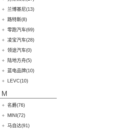
(1)
揽胜P400e
(6)
理想L7
(0)
缤歌
(1)
飞行家PHEV
(8)
(16)
领克06
雷克萨斯RX
劳斯莱斯
(17)
兰博基尼(13)
(9)
揽胜运动版
(0)
猎豹CT7
MKC
(5)
(5)
(4)
领克02 Hatchback
雷克萨斯LC
(5)
古思特
兰博基尼
(13)
路特斯(8)
(20)
卫士
(14)
领航员
(0)
(6)
领克ZERO
雷克萨斯CT
(2)
魅影
Huracan
(5)
路特斯
(8)
零跑汽车(69)
(7)
大陆
(9)
(2)
领克05
雷克萨斯UX新能源
(6)
库里南
Urus
(3)
ELETRE
(4)
零跑汽车
(69)
凌宝汽车(28)
(23)
(2)
领克03 PHEV
雷克萨斯NX
(0)
浮影
Aventador
(5)
EMIRA
(2)
(14)
零跑T03
吉麦新能源
(28)
领途汽车(0)
(21)
(2)
领克05 PHEV
雷克萨斯ES
(2)
幻影
Evija
(1)
(6)
零跑S01
(4)
凌宝uni
(5)
(2)
领克02 PHEV
雷克萨斯LM
陆地方舟(5)
(2)
曜影
Evora
(1)
(26)
零跑C11
(17)
凌宝BOX
(3)
(14)
领克07
雷克萨斯LS
陆地方舟
(5)
蓝电品牌(10)
(23)
零跑C01
(7)
凌宝COCO
(15)
雷克萨斯UX
(5)
威途X35
蓝电品牌
(10)
LEVC(10)
(8)
蓝电E5
LEVC
(10)
M
(2)
蓝电E5 PLUS
L380
(4)
名爵(76)
LEVC TX
(6)
上汽集团
(76)
MINI(72)
Cyberster
(4)
MINI
(67)
马自达(91)