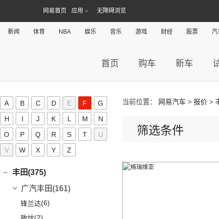
(5)
风神L7
(9)
风行SX6
(3)
(11)
探岳GTE
风光S560
(6)
小康D71 PLUS
东风富康
(11)
网易首页
应用
无障碍浏览
东风纳米(21)
(41)
御风
(9)
启辰大V
(25)
奕炫MAX
(1)
风行T1EV
(22)
(4)
迈腾
风光370
(2)
小康EC36
(4)
富康ES600
(30)
御风P16
东风汽车
(21)
(4)
东风日产启辰-T60EV
大运汽车(98)
(14)
奕炫
新闻
体育
NBA
娱乐
音乐
游戏
财经
股票
汽
(12)
风行雷霆
(21)
(7)
速腾
风光ix5
(2)
小康K01
(1)
富康ES500
(1)
俊风E11K
(8)
(6)
东风EX1
东风日产启辰-启辰星
大运汽车
(98)
(3)
风神AX7
电动屋(8)
(13)
风行S50 EV
(14)
(9)
揽巡
风光330
(4)
小康D52
(6)
e爱丽舍
(1)
俊风ER30
(7)
(5)
东风日产启辰-T60
纳米BOX
(51)
(19)
风神E70
远志M1
重庆小电天体
(8)
(2)
菱智M3
首页
购车
新车
电咖(0)
(12)
(3)
高尔夫GTI
风光580
(8)
小康D72 PLUS
(6)
纳米01
(12)
(31)
皓瀚
大运皮卡
(5)
(8)
星海V9
YOUNG光小新
(4)
(2)
宝来·纯电
风光E1
道奇(0)
(4)
小康C32
SKY EV01
(6)
(16)
悦虎
(27)
风行T5
ID.6 CROZZ
(17)
(10)
风光ix7
(1)
小康C52
东风风度(7)
当前位置：
网易汽车
>
报价
>
A
B
C
D
E
F
G
(29)
菱智M5
(6)
(10)
T-ROC探歌
风光MINI EV
(4)
小康D51
郑州日产
(7)
大乘汽车(0)
H
I
J
K
L
M
N
(20)
风行T5 EVO
(6)
(16)
大众CC
风光E3
(1)
小康K02
筛选条件
(7)
帕拉丁
东风奕派(5)
O
P
Q
R
S
T
U
(16)
风行M7
ID.4 CROZZ
(19)
(17)
风光380
(2)
小康C56
东风乘用车
(5)
F
V
W
X
(8)
Y
Z
风行游艇
(2)
迈腾GTE
(4)
小康C31
eπ 007
(5)
(3)
菱智V3
(11)
探岳
(2)
小康C37
丰田(375)
(25)
菱智PLUS
(4)
探岳X
(3)
小康K07S
广汽丰田
(161)
(0)
风行M7新能源
(6)
大众CC猎装车
(1)
小康C51
(6)
锋兰达
(10)
风行S60 EV
上汽大众
(225)
(2)
小康K05S
(2)
致炫