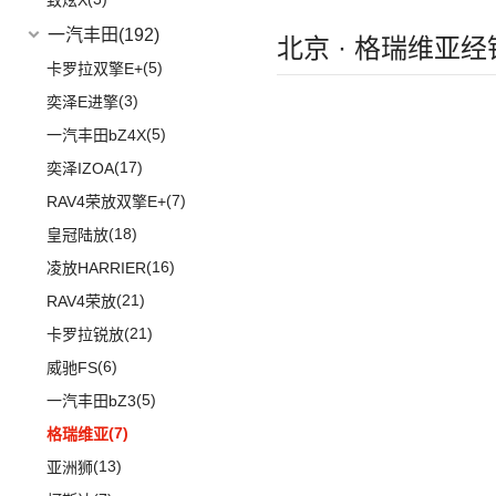
致炫X
(5)
途观X
一汽丰田
(192)
北京 · 格瑞维亚
(12)
途铠
(5)
卡罗拉双擎E+
(10)
威然
(3)
奕泽E进擎
POLO
(15)
(5)
一汽丰田bZ4X
进口大众
(15)
(17)
奕泽IZOA
(2)
途锐eHybrid
(7)
RAV4荣放双擎E+
(10)
途锐
(18)
皇冠陆放
(3)
蔚揽
(16)
凌放HARRIER
大众R
(1)
(21)
RAV4荣放
(1)
高尔夫R
(21)
卡罗拉锐放
安徽大众
(1)
(6)
威驰FS
(1)
大众ID.UNYX 与众
(5)
一汽丰田bZ3
(7)
格瑞维亚
(13)
亚洲狮