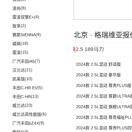
(20)
途昂X
(1)
小康C35
(8)
凌尚
(2)
途观L PHEV
(2)
小康C36
(4)
雷凌双擎E+
(21)
朗逸
(2)
致享
(30)
帕萨特
北京 · 格瑞维亚
(9)
赛那SIENNA
(9)
途观L
(18)
威飒
2.5 189马力
(11)
途安L
(15)
雷凌
ID.6 X
(10)
(7)
广汽丰田iA5
2024款 2.5L混动 舒适版
(9)
凌渡
(21)
汉兰达
2024款 2.5L混动 豪华版
ID.4 X
(14)
(10)
凯美瑞
(17)
途岳
2024款 2.5L混动 尊贵PLUS版
(5)
丰田C-HR EV
(22)
途昂
2024款 2.5L混动 尊爵ULTRA
(13)
丰田C-HR
(4)
新桑塔纳
(23)
威兰达
2024款 2.5L混动 旗舰ULTRA
(4)
帕萨特PHEV
(6)
威兰达高性能版
2024款 2.5L混动 尊贵福祉PL
(3)
辉昂
(9)
广汽丰田bZ4X
2024款 2.5L混动 尊贵PLUS
ID.3
(7)
(3)