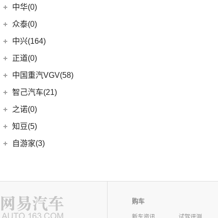
中华(0)
众泰(0)
众泰汽车
(0)
中兴(164)
(0)
众泰TS5
中兴汽车
(164)
正道(0)
(95)
领主
正道
(0)
中国重汽VGV(58)
(14)
小老虎
(0)
正道K350
中国重汽VGV
(58)
智己汽车(21)
(55)
威虎
(0)
正道H500
VGV U70Pro
(14)
智己汽车
(21)
之诺(0)
(0)
正道H600
VGV U70
(18)
(9)
智己LS6
知豆(5)
(0)
正道K750
VGV U75PLUS
(26)
(2)
智己LS7
知豆电动车
(5)
自游家(3)
(0)
正道GT
(5)
智己L7
(5)
知豆彩虹
大乘汽车
(3)
(0)
正道K550
(5)
智己L6
(3)
自游家NV
购车
新车资讯
试驾评测