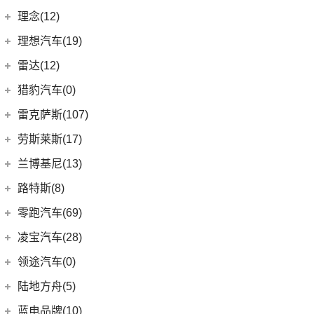
(0)
达斯特
(12)
航海家
(6)
领克02
重庆力帆
(0)
理念(12)
(1)
卫士P400e
(2)
冒险家PHEV
(13)
领克03
(0)
乐途
理念汽车
(12)
理想汽车(19)
(0)
揽胜极光(进口)
(13)
林肯Z
(6)
领克06 PHEV
(12)
广汽本田VE-1
(2)
揽胜运动版新能源
理想汽车
(19)
雷达(12)
(15)
飞行家
(12)
领克01
(17)
揽胜
(6)
理想L8
雷达汽车
(12)
猎豹汽车(0)
林肯(进口)
(43)
(6)
领克09
(16)
发现
(6)
理想L9
(12)
雷达RD6
猎豹汽车
(0)
MKZ
(11)
雷克萨斯(107)
(3)
领克01新能源
(11)
揽胜星脉
(1)
理想MEGA
(0)
猎豹Coupe
(5)
航海家(进口)
雷克萨斯
(107)
(14)
领克09 PHEV
劳斯莱斯(17)
(1)
揽胜P400e
(6)
理想L7
(0)
缤歌
(1)
飞行家PHEV
(8)
(16)
领克06
雷克萨斯RX
劳斯莱斯
(17)
兰博基尼(13)
(9)
揽胜运动版
(0)
猎豹CT7
MKC
(5)
(5)
(4)
领克02 Hatchback
雷克萨斯LC
(5)
古思特
兰博基尼
(13)
路特斯(8)
(20)
卫士
(14)
领航员
(0)
(6)
领克ZERO
雷克萨斯CT
(2)
魅影
Huracan
(5)
路特斯
(8)
零跑汽车(69)
(7)
大陆
(9)
(2)
领克05
雷克萨斯UX新能源
(6)
库里南
Urus
(3)
ELETRE
(4)
零跑汽车
(69)
凌宝汽车(28)
(23)
(2)
领克03 PHEV
雷克萨斯NX
(0)
浮影
Aventador
(5)
EMIRA
(2)
(14)
零跑T03
吉麦新能源
(28)
领途汽车(0)
(21)
(2)
领克05 PHEV
雷克萨斯ES
(2)
幻影
Evija
(1)
(6)
零跑S01
(4)
凌宝uni
(5)
(2)
领克02 PHEV
雷克萨斯LM
陆地方舟(5)
(2)
曜影
Evora
(1)
(26)
零跑C11
(17)
凌宝BOX
(3)
(14)
领克07
雷克萨斯LS
陆地方舟
(5)
蓝电品牌(10)