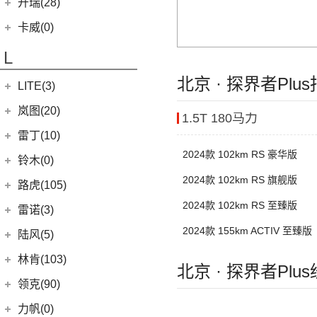
凯翼
(34)
开瑞(28)
(15)
凯迪拉克XT5
(11)
帝豪
(4)
凯翼V7
开瑞汽车
(28)
卡威(0)
(9)
凯迪拉克XT4
(2)
帝豪L雷神HiP
(3)
凯翼E5 EV
(11)
江豚
L
(5)
LYRIQ锐歌
(13)
星越L
(3)
凯翼X5
(0)
开瑞K50EV
(4)
凯迪拉克GT4
北京 · 探界者Plu
(6)
博越PRO
LITE(3)
(4)
凯翼X3
(2)
开瑞K60
(8)
凯迪拉克CT6
(7)
炫界Pro EV
北汽新能源
(3)
岚图(20)
(4)
优优EV
1.5T 180马力
(7)
凯迪拉克CT4
(9)
轩度
LITE
(3)
(11)
海豚EV
岚图
(20)
雷丁(10)
(4)
炫界
2024款 102km RS 豪华版
(6)
岚图梦想家
雷丁
(10)
铃木(0)
(10)
岚图FREE
(2)
2024款 102km RS 旗舰版
雷丁i9
进口铃木
(0)
路虎(105)
(4)
岚图追光
(8)
芒果
(0)
吉姆尼
2024款 102km RS 至臻版
奇瑞路虎
(28)
雷诺(3)
(0)
英格尼斯
(0)
揽胜极光L P300e
2024款 155km ACTIV 至臻版
东风雷诺
(3)
陆风(5)
(11)
发现运动版
(3)
雷诺e诺
陆风汽车
(5)
林肯(103)
北京 · 探界者Plu
(15)
揽胜极光L
进口雷诺
(0)
(5)
陆风荣曜
长安林肯
(60)
领克(90)
(2)
发现运动版P300e
Espace
(0)
(18)
冒险家
领克汽车
(90)
力帆(0)
进口路虎
(77)