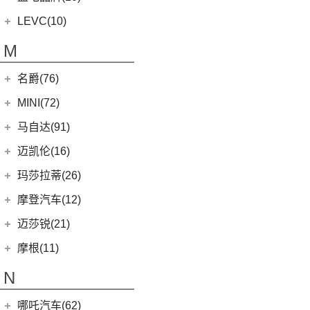
(23)
零跑C01
(7)
凌宝COCO
(15)
雷克萨斯UX
(5)
威途X35
蓝电品牌
(10)
LEVC(10)
(8)
蓝电E5
LEVC
(10)
M
(2)
蓝电E5 PLUS
L380
(4)
名爵(76)
LEVC TX
(6)
上汽集团
(76)
MINI(72)
Cyberster
(4)
MINI
(67)
马自达(91)
MG MULAN
(7)
MINI 3-DOOR
(25)
长安马自达
(77)
迈凯伦(16)
(3)
MG5天蝎座
MINI 5-DOOR
(10)
(20)
马自达3 昂克赛拉
迈凯伦
(16)
玛莎拉蒂(26)
MG ONE
(11)
MINI CLUBMAN
(11)
(0)
马自达EZ-6
(0)
塞纳
玛莎拉蒂
(26)
摩登汽车(12)
(2)
名爵5
MINI COUNTRYMAN
(15)
(11)
马自达CX-50行也
(2)
迈凯伦570S
Ghibli
(5)
摩登汽车
(12)
迈莎锐(21)
(5)
名爵6新能源
MINI CABRIO
(6)
(23)
马自达CX-5
(1)
迈凯伦540C
(5)
总裁
Modern in
(12)
迈莎锐
(21)
(3)
MG领航新能源
摩根(11)
MINI JCW
(5)
(4)
马自达CX-8
(1)
迈凯伦765LT
MC20
(5)
(3)
(1)
名爵eHS
迈莎锐Urus
摩根
(11)
MINI JCW
(2)
N
(19)
马自达CX-30
(2)
迈凯伦720S
Levante
(6)
MG7
(6)
(1)
迈莎锐Cayenne
3-Wheeler
(2)
MINI JCW CLUBMAN
(1)
一汽马自达
(14)
(3)
迈凯伦GT
Grecale
(5)
哪吒汽车(62)
(7)
(15)
名爵6
迈莎锐MV600