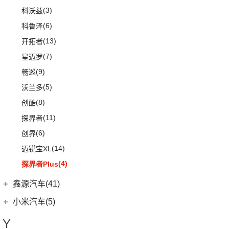
(22)
星途揽月
(11)
小鹏汽车G9
(7)
宏光
(1)
天逸BEYOND PHEV
(3)
(3)
沃尔沃XC90 E驱混动
科沃兹
(3)
领动 PHEV
(8)
星纪元 ET
(23)
小鹏汽车P7
(18)
荣光小卡
(2)
天逸BEYOND
(8)
沃尔沃V60
(6)
科鲁泽
(6)
库斯途
(3)
星途追风C-DM
(10)
小鹏汽车P5
(9)
缤果
(6)
沃尔沃V90
(13)
开拓者
(3)
索纳塔PHEV
(18)
星途凌云
(6)
五菱征程
(18)
沃尔沃XC90
(7)
星迈罗
(17)
途胜L
(24)
荣光新卡
(9)
畅巡
(5)
全新一代 名图
(2)
星云
(5)
沃兰多
(6)
MUFASA 沐飒
(2)
五菱龙卡
(8)
创酷
(3)
菲斯塔 纯电动
(6)
宏光V
(11)
探界者
(10)
现代ix35
(26)
宏光MINIEV
(6)
创界
(5)
领动
(7)
五菱星辰
(14)
迈锐宝XL
(3)
名图 纯电动
(5)
五菱星光S
(4)
探界者Plus
(4)
现代ix25
(6)
五菱NanoEV
(15)
伊兰特
鑫源汽车(41)
(12)
五菱之光
(11)
索纳塔
华晨鑫源
(37)
小米汽车(5)
(2)
五菱征途
(4)
悦动
(6)
鑫源X30
小米汽车
(5)
Y
五菱工业
(23)
(3)
菲斯塔