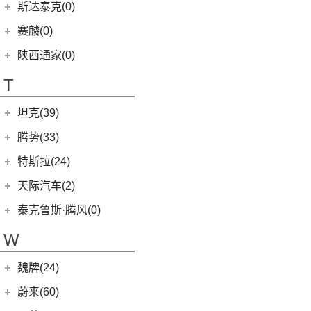
(4)
昕动
进口日产
(4)
斯达泰克(0)
(29)
斯威G05
FCV80
(1)
(10)
思皓QX
(9)
柯迪亚克
(0)
日产Ariya
(1)
斯威G01 EV
赛麟(0)
T70 EV
(1)
(33)
思皓X8
(4)
途乐
陕西通家(0)
T90
(37)
T70
(120)
T
EG10
(2)
坦克(39)
EV80
(11)
长城汽车
(39)
腾势(33)
G50
(18)
(0)
坦克800
腾势
(33)
T60
(9)
特斯拉(24)
(1)
坦克500新能源
(9)
腾势D9 DM-i
T90 EV
(2)
特斯拉中国
(13)
天际汽车(2)
(18)
坦克500
(10)
腾势N7
V80
(212)
Model Y
(6)
天际汽车
(2)
泰克鲁斯·腾风(0)
(3)
坦克700
(6)
腾势D9 EV
EV90
(21)
Model 3
(7)
(0)
天际ME-S
泰克鲁斯·腾风
(0)
W
(4)
坦克400新能源
(8)
腾势X
MIFA 9
(29)
进口特斯拉
(11)
(2)
天际ME7
GT96 TREV
(0)
(13)
坦克300
EUNIQ 5
(9)
魏牌(24)
Cybertruck
(3)
(0)
天际ME5
EV30
(19)
Roadster
(0)
长城汽车
(24)
蔚来(60)
G90
(27)
Model S
(4)