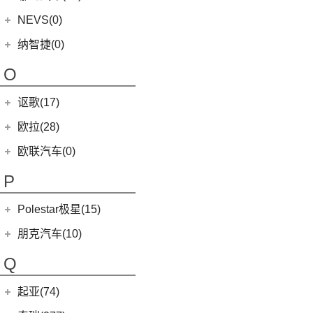
(1)
摩根4-4
MINI JCW COUNTRYMAN
(2)
(8)
马自达CX-4
(2)
迈凯伦600LT
合众新能源
(62)
NEVS(0)
(4)
(3)
名爵ZS
迈莎锐G级
(2)
摩根Aero
(6)
阿特兹
Artura
(4)
(9)
哪吒S
(4)
(1)
名爵EZS
迈莎锐揽胜
国能汽车
(0)
纳智捷(0)
(1)
摩根Plus 8
(1)
迈凯伦570GT
(4)
哪吒AYA
(10)
名爵HS
NEVS 9-3
(0)
(2)
摩根Roadster
O
(22)
哪吒U
(7)
MG领航
NEVS 9-3X
(0)
(1)
摩根Aero 8
讴歌(17)
(9)
哪吒V
(2)
摩根Plus 4
(9)
哪吒L
广汽讴歌
(17)
欧拉(28)
(0)
哪吒GT
(8)
讴歌RDX
欧拉
(28)
欧联汽车(0)
(9)
哪吒X
(9)
讴歌CDX
(3)
芭蕾猫
P
(5)
欧拉5
Polestar极星(15)
(8)
好猫
Polestar
(15)
朋克汽车(10)
(5)
好猫GT
Polestar 1
(1)
(0)
朋克猫
朋克汽车
(10)
Q
Precept
(0)
(0)
樱桃猫
(5)
朋克美美
起亚(74)
Polestar 4
(6)
(7)
闪电猫
(1)
朋克啦啦