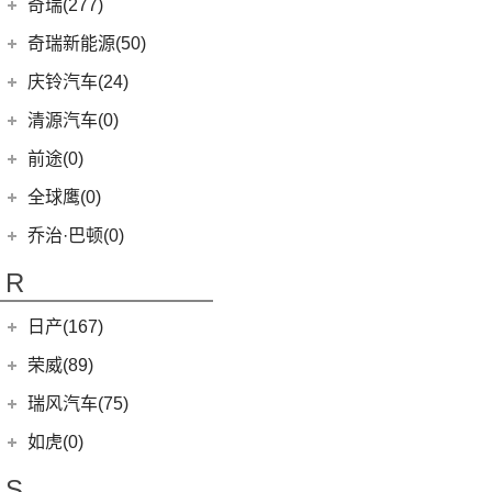
起亚
(74)
Polestar 2
(6)
奇瑞(277)
(4)
朋克多多
(4)
福瑞迪
Polestar 3
(2)
奇瑞汽车
(277)
奇瑞新能源(50)
(13)
起亚K3
(6)
风云T9
奇瑞新能源
(50)
庆铃汽车(24)
(11)
狮铂拓界
(0)
奇瑞TJ-1
(1)
艾瑞泽5e
庆铃汽车
(24)
清源汽车(0)
(5)
智跑
(16)
瑞虎7
(3)
瑞虎3xe
(24)
TAGA达咖H
清源汽车
(0)
前途(0)
(6)
奕跑
(27)
瑞虎3x
(3)
大蚂蚁
(0)
清源尊者
全球鹰(0)
(2)
起亚K3 PHEV
(7)
艾瑞泽5 GT
(16)
QQ冰淇淋
(0)
清源小尊
(4)
嘉华
乔治·巴顿(0)
(35)
瑞虎8
(10)
小蚂蚁
(4)
K5凯酷
(14)
欧萌达
R
(10)
艾瑞泽e
KX CROSS
(2)
(5)
艾瑞泽5
(4)
瑞虎e
日产(167)
(1)
起亚KX3 EV
(7)
瑞虎8 L
eQ7
(3)
东风日产
(112)
荣威(89)
(4)
起亚K3 EV
(24)
瑞虎7 PLUS
(3)
楼兰
(2)
起亚K5 PHEV
上汽集团
(89)
瑞风汽车(75)
(14)
瑞虎8 PRO
(12)
逍客
(4)
凯绅
(2)
龙猫
(4)
艾瑞泽GX
江汽集团
(75)
如虎(0)
(7)
骐达
(2)
焕驰
(12)
荣威RX5
(24)
艾瑞泽5 PLUS
(12)
瑞风L6 MAX
S