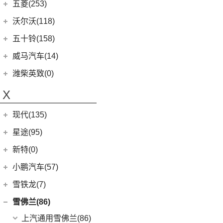
(3)
玛奇朵DHT
蔚来汽车
(60)
五菱(253)
V90
(122)
Model X
(4)
(7)
摩卡
(6)
蔚来ET5
上汽通用五菱
(230)
沃尔沃(118)
D60
(12)
(4)
拿铁DHT
(12)
蔚来ES6
(14)
荣光S
沃尔沃亚太
(83)
五十铃(158)
(6)
领地
(0)
圆梦
(1)
蔚来ET9
(6)
五菱佳辰
(13)
沃尔沃XC60 E驱混动
江西五十铃
(158)
威马汽车(14)
D90 Pro
(16)
(2)
玛奇朵DHT-PHEV
(11)
蔚来EC6
(6)
五菱星光
(8)
沃尔沃S60
(44)
经典瑞迈
G10
(18)
威马汽车
(14)
潍柴英致(0)
(4)
摩卡新能源
(0)
蔚来EP9
(6)
宏光S3
(8)
沃尔沃S90 E驱混动
D-MAX
(14)
(3)
威马EX6
(4)
拿铁DHT-PHEV
X
(18)
蔚来ES8
(9)
荣光
(9)
沃尔沃C40纯电
(57)
铃拓
(3)
威马EX5
(12)
蔚来ET7
(2)
缤果PLUS
(4)
沃尔沃EX30
现代(135)
(16)
瑞迈S
(4)
威马E.5
(7)
五菱星驰
(7)
沃尔沃XC60
(27)
mu-X牧游侠
北京现代
(129)
星途(95)
(4)
威马W6
(17)
宏光PLUS
(0)
沃尔沃EX90
(2)
EO 羿欧
(0)
威马M7
星途
(95)
新特(0)
(3)
荣光V
(6)
沃尔沃XC40纯电
(4)
悦纳
(6)
星纪元 ES
小鹏汽车(57)
(9)
凯捷
(8)
沃尔沃S60 E驱混动
(11)
胜达
(14)
星途追风
小鹏汽车
(57)
雪铁龙(7)
(8)
五菱Air ev晴空
(13)
沃尔沃S90
(3)
昂希诺 纯电动
(7)
星途瑶光C-DM
(4)
小鹏汽车X9
(8)
荣光EV
东风雪铁龙
(7)
雪佛兰(86)
(7)
沃尔沃XC40
(7)
瑞纳
(17)
星途瑶光
(9)
小鹏汽车G3i
(3)
之光小卡
(4)
凡尔赛C5 X
进口沃尔沃
(35)
上汽通用雪佛兰
(86)
(4)
昂希诺