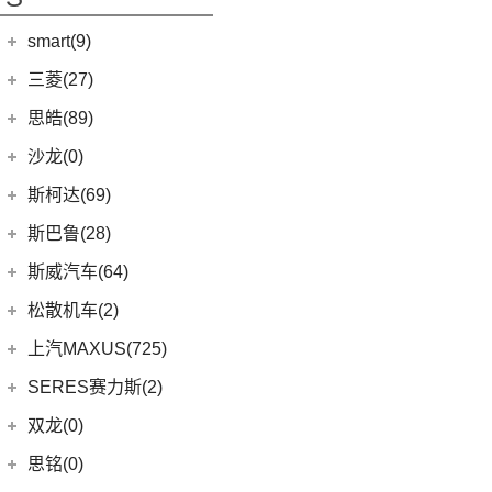
(5)
日产N7
(5)
起亚KX5
(9)
荣威iMAX8
(6)
瑞虎8 PLUS鲲鹏e+
(3)
瑞风L5
(2)
轩逸·纯电
(5)
KX3傲跑
smart(9)
(5)
荣威RX9
(7)
瑞虎7 PLUS新能源
(51)
瑞风M3
(25)
轩逸
(1)
科莱威CLEVER
(17)
smart
(9)
探索06
三菱(27)
(9)
瑞风M4
(9)
探陆
(8)
荣威i6 MAX新能源
(23)
瑞虎8 PLUS
(9)
smart精灵#1
广汽三菱
(27)
思皓(89)
(6)
劲客
(3)
荣威Ei5
(14)
艾瑞泽8
(13)
欧蓝德
江淮大众
(2)
沙龙(0)
(6)
天籁
(3)
鲸
(7)
瑞虎3
(7)
奕歌
(2)
思皓E20X
沙龙汽车
(0)
斯柯达(69)
(6)
途达
(4)
荣威D5X DMH
(13)
瑞虎5x
(2)
祺智EV
江汽集团
(87)
(0)
机甲龙
上汽斯柯达
(69)
斯巴鲁(28)
(15)
奇骏
(14)
荣威i5
(7)
风云A8
(4)
劲炫
(3)
思皓X4
(9)
速派
(14)
ARIYA艾睿雅
斯巴鲁
(28)
斯威汽车(64)
(5)
荣威RX5 MAX
(1)
阿图柯
(4)
思皓X7
(6)
柯珞克
(2)
新蓝鸟
(11)
森林人
(3)
荣威ei6
华晨鑫源
(64)
松散机车(2)
(5)
思皓E40X
(7)
柯米克
郑州日产
(51)
(3)
力狮
(5)
荣威iMAX8 EV
(12)
斯威G01
松散机车
(2)
上汽MAXUS(725)
(3)
爱跑
(17)
明锐
(38)
纳瓦拉
(4)
斯巴鲁BRZ
(3)
荣威RX3
(5)
斯威X3
(1)
SS SUMMER 夏天
上汽大通
(725)
SERES赛力斯(2)
(5)
思皓E50A
(8)
柯迪亚克GT
(5)
锐骐7虎啸
(6)
傲虎
(4)
荣威i6 MAX
(11)
斯威X7
(1)
SS DOLPHIN 海豚
G20
(23)
(7)
思皓曜
金康赛力斯
(2)
双龙(0)
(5)
柯米克GT
(6)
途达
(4)
斯巴鲁XV
(3)
荣威ei6 MAX
(4)
钢铁侠
EUNIQ 7
(2)
(8)
思皓E10X
(2)
赛力斯SF5
(4)
昕锐
思铭(0)
(2)
奇骏·荣耀
(5)
荣威RX5新能源
(2)
斯威X2
EUNIQ 6
(8)
(9)
思皓A5
SF7
(0)