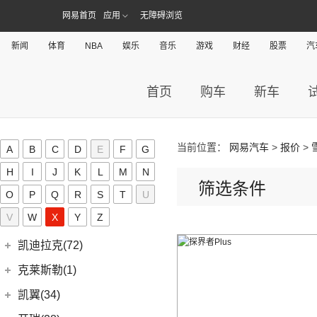
(0)
领坤EV
(12)
捷尼赛思GV80
江铃汽车
(261)
江铃集团新能源(30)
(18)
捷途X90
网易首页
应用
无障碍浏览
(6)
(6)
豪越L
瑞风S7
(11)
大海狮
(4)
捷尼赛思G80
(16)
域虎3
江铃集团新能源
(10)
(3)
捷途X70 Coupe
九龙(34)
(64)
(5)
吉利ICON
帅铃T6
新闻
体育
(31)
NBA
娱乐
音乐
游戏
财经
股票
汽
阁瑞斯
(4)
捷尼赛思GV60
(34)
大道
(4)
(0)
捷途自由者
易至EX5
九龙汽车
(34)
(12)
(5)
缤瑞COOL
江淮iEV6E
金龙(70)
(3)
新海狮
(2)
捷尼赛思纯电G80
(30)
域虎9
(6)
(2)
捷途X70S EV
易至EV3
(10)
(8)
(2)
博越L
江淮V7
九龙A5S
金龙客车
(70)
吉利银河(24)
(21)
海狮王
首页
购车
新车
(17)
捷尼赛思G70
(8)
域虎5
(14)
捷途X70S
雷诺 江铃集团
(20)
(2)
(9)
(3)
博瑞
江淮iEVS4
九龙A4
(24)
凯锐浩克
吉利银河
(24)
(4)
金杯F50
君马(0)
(10)
特顺EV
(14)
捷途X70M
(20)
羿
(3)
(4)
(6)
嘉际
嘉悦X4
艾菲
(2)
凯特
(7)
(16)
金杯海狮
银河E8
江铃集团轻汽(0)
(40)
宝典
(6)
捷途X70 C-DM
(10)
(7)
(4)
豪越
江淮iC5
九龙A6
当前位置：
网易汽车
>
报价
>
A
B
(24)
C
D
E
F
G
凯歌
(6)
银河E5
绵阳金杯
(10)
(48)
特顺
集度(4)
(8)
山海L9
(17)
(5)
(12)
博越
嘉悦X7
九龙A5
(20)
金威
H
I
J
K
L
M
N
(6)
银河L6
(2)
金典
(7)
域虎EV
集度汽车
(4)
(3)
筛选条件
捷途山海T2
K
(2)
(4)
缤越ePro
江淮iEVA50
O
P
Q
R
S
T
U
(5)
银河L7
(8)
大力神K5
(58)
域虎7
ROBO-01
(4)
(6)
捷途X95
(4)
(11)
博越X
嘉悦A5
V
W
X
Y
Z
华晨鑫源
(54)
Karma(0)
(10)
福顺
(0)
(12)
捷途X90 PRO
集度SIMUCar
(13)
(102)
星瑞
帅铃T8
(12)
新海狮
Karma
(0)
凯迪拉克(72)
(40)
捷途X70 PLUS
(5)
(2)
帝豪GSe
江淮IEV7S
(15)
新海狮S
Revero GT
(0)
上汽通用凯迪拉克
(72)
克莱斯勒(1)
(7)
捷途旅行者
(5)
(66)
远景
悍途
(27)
小海狮
(11)
凯迪拉克XT6
进口克莱斯勒
(1)
凯翼(34)
(3)
远景X3
(13)
凯迪拉克CT5
(1)
大捷龙PHEV
(11)
缤越