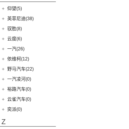
(19)
金海狮
(5)
小米SU7
(23)
五菱EV50
进口现代
(6)
仰望(5)
(12)
鑫源X30L
(6)
帕里斯帝
仰望
(5)
英菲尼迪(38)
鑫源新能源
(4)
(3)
仰望U8
(2)
东风英菲尼迪
(34)
好运1号
驭胜(8)
(1)
仰望U9
(2)
QX50
(11)
新海狮EV
江铃汽车
(8)
云度(6)
(1)
仰望U7
Q50L
(11)
(8)
驭胜S350
云度
(6)
一汽(26)
QX60
(12)
(4)
云度π3
一汽吉林
(6)
依维柯(12)
进口英菲尼迪
(4)
(1)
云度V01L
(4)
森雅R8
南京依维柯
(12)
野马汽车(22)
QX55
(4)
(0)
云度π7
(2)
森雅鸿雁
(12)
Daily欧胜
野马汽车
(22)
一汽凌河(0)
(1)
云度π1
一汽红塔
(20)
(5)
斯派卡
裕路汽车(0)
(20)
蓝舰T340
(1)
野马EC60
云雀汽车(0)
(14)
博骏
奕派(0)
(2)
斯派卡EV
Z