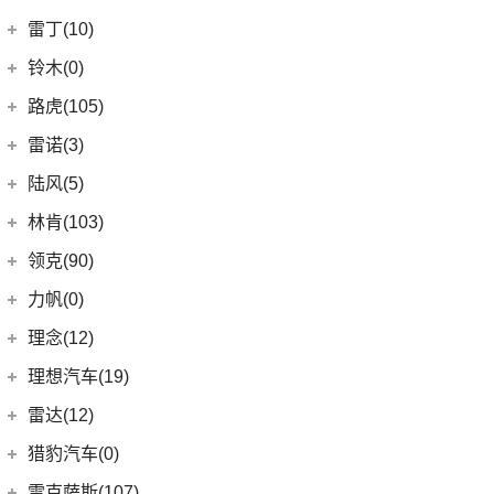
(7)
凯迪拉克CT4
(9)
轩度
LITE
(3)
(11)
海豚EV
岚图
(20)
雷丁(10)
(4)
炫界
(6)
岚图梦想家
雷丁
(10)
铃木(0)
(10)
岚图FREE
(2)
雷丁i9
进口铃木
(0)
路虎(105)
(4)
岚图追光
(8)
芒果
(0)
吉姆尼
奇瑞路虎
(28)
雷诺(3)
(0)
英格尼斯
(0)
揽胜极光L P300e
东风雷诺
(3)
陆风(5)
(11)
发现运动版
(3)
雷诺e诺
陆风汽车
(5)
林肯(103)
(15)
揽胜极光L
进口雷诺
(0)
(5)
陆风荣曜
长安林肯
(60)
领克(90)
(2)
发现运动版P300e
Espace
(0)
(18)
冒险家
领克汽车
(90)
力帆(0)
进口路虎
(77)
(0)
达斯特
(12)
航海家
(6)
领克02
重庆力帆
(0)
理念(12)
(1)
卫士P400e
(2)
冒险家PHEV
(13)
领克03
(0)
乐途
理念汽车
(12)
理想汽车(19)
(0)
揽胜极光(进口)
(13)
林肯Z
(6)
领克06 PHEV
(12)
广汽本田VE-1
(2)
揽胜运动版新能源
理想汽车
(19)
雷达(12)
(15)
飞行家
(12)
领克01
(17)
揽胜
(6)
理想L8
雷达汽车
(12)
猎豹汽车(0)
林肯(进口)
(43)
(6)
领克09
(16)
发现
(6)
理想L9
(12)
雷达RD6
猎豹汽车
(0)
MKZ
(11)
雷克萨斯(107)