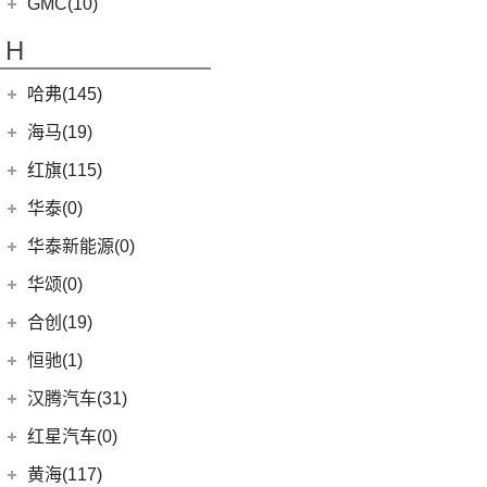
(114)
国机智骏
(14)
新世代全顺
GMC(10)
(4)
传祺ES9
(5)
一汽丰田bZ4X
(15)
GX5
(6)
领睿
GMC
(10)
H
(15)
传祺M6
(17)
奕泽IZOA
(22)
GC1
(3)
领裕
YUKON
(3)
(17)
传祺GS8
(7)
哈弗(145)
RAV4荣放双擎E+
GC2
(5)
进口福特
(7)
SAVANA
(2)
(5)
传祺GA4 PLUS
(18)
皇冠陆放
长城汽车
(145)
海马(19)
(4)
福特F-150
SIERRA
(5)
(9)
传祺E9
(16)
凌放HARRIER
(5)
哈弗H2
Mustang
(3)
一汽海马
(7)
红旗(115)
(4)
传祺GA8
(21)
RAV4荣放
(8)
哈弗F7
(7)
海马7X
一汽红旗
(115)
华泰(0)
(29)
传祺M8
(21)
卡罗拉锐放
(13)
哈弗M6
海马汽车
(10)
(11)
红旗HQ9
(13)
传祺GS4 PLUS
华泰新能源(0)
(6)
威驰FS
(15)
哈弗神兽
(8)
海马8S
(2)
红旗E-HS3
(6)
传祺GA6
华颂(0)
(5)
一汽丰田bZ3
(4)
哈弗二代大狗
(2)
海马6P
(17)
红旗H9
(1)
传祺M6 MAX
(7)
合创(19)
格瑞维亚
(5)
哈弗H5
海马新能源
(2)
(5)
红旗H6
(9)
传祺GS3
(13)
亚洲狮
合创汽车
(19)
(6)
哈弗初恋
恒驰(1)
(2)
爱尚EV
(12)
红旗E-HS9
(2)
传祺GS4 COUPE
(7)
柯斯达
(0)
(7)
哈弗H6 Coupe
合创V09
恒大新能源
(1)
汉腾汽车(31)
(5)
红旗EH7
(13)
亚洲龙
(17)
(3)
枭龙MAX
合创Z03
(0)
恒驰9
汉腾汽车
(31)
(2)
红旗L5
红星汽车(0)
(6)
威驰
(6)
(2)
哈弗F7x
合创007
(0)
恒驰2
(10)
(14)
红旗H5
汉腾V7
黄海(117)
(22)
卡罗拉