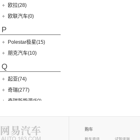
(9)
哪吒L
广汽讴歌
(17)
欧拉(28)
(0)
哪吒GT
(8)
讴歌RDX
欧拉
(28)
欧联汽车(0)
(9)
哪吒X
(9)
讴歌CDX
(3)
芭蕾猫
P
(5)
欧拉5
Polestar极星(15)
(8)
好猫
Polestar
(15)
朋克汽车(10)
(5)
好猫GT
Polestar 1
(1)
(0)
朋克猫
朋克汽车
(10)
Q
Precept
(0)
(0)
樱桃猫
(5)
朋克美美
起亚(74)
Polestar 4
(6)
(7)
闪电猫
(1)
朋克啦啦
起亚
(74)
Polestar 2
(6)
奇瑞(277)
(4)
朋克多多
(4)
福瑞迪
Polestar 3
(2)
奇瑞汽车
(277)
奇瑞新能源(50)
(13)
起亚K3
(6)
风云T9
奇瑞新能源
(50)
庆铃汽车(24)
(11)
狮铂拓界
(0)
奇瑞TJ-1
(1)
艾瑞泽5e
庆铃汽车
(24)
清源汽车(0)
(5)
智跑
(16)
瑞虎7
购车
(3)
瑞虎3xe
(24)
TAGA达咖H
清源汽车
(0)
前途(0)
(6)
奕跑
(27)
瑞虎3x
(3)
大蚂蚁
新车资讯
试驾评测