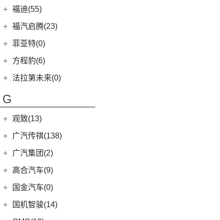
(7)
飞凡R7
(5)
途观X
(2)
法拉利812
(222)
图雅诺
睿蓝汽车
(53)
福迪(55)
(9)
赛那SIENNA
(12)
锐际
(12)
途铠
Roma
(2)
(27)
拓陆者驭途8
(6)
枫叶30x
福迪汽车
(55)
(18)
威飒
福汽启腾(23)
(7)
锐界
(10)
威然
SF90
(2)
(45)
福田G5
(8)
枫叶80v
(15)
(19)
雷凌
揽福
福汽新龙马
(23)
(13)
探险者
菲亚特(0)
POLO
(15)
Portofino
(1)
(11)
征服者3
(15)
枫叶60s
(12)
(7)
广汽丰田iA5
雄狮F16
(3)
(8)
福克斯两厢
启腾M70EV
方程豹(6)
进口大众
(15)
(2)
法拉利488
(14)
征服者5
(5)
睿蓝9
(21)
(24)
汉兰达
雄狮F22
(4)
(3)
福睿斯
启腾EX80
(2)
方程豹
(6)
途锐eHybrid
法拉第未来(0)
(3)
伽途ix5
(11)
睿蓝7
(10)
凯美瑞
(2)
(5)
福特EVOS
启腾EX7
(10)
途锐
(6)
豹5
法拉第未来
(0)
(2)
萨普
G
(6)
睿蓝X3 PRO
(5)
丰田C-HR EV
(10)
(4)
福克斯三厢
启腾M70
(3)
蔚揽
FF91
(0)
(128)
大将军G9
(2)
枫叶80v PRO
(13)
丰田C-HR
江铃福特
(267)
观致(13)
大众R
(1)
(27)
风景G9
(23)
威兰达
(79)
新全顺
观致汽车
(13)
广汽传祺(138)
(1)
高尔夫R
(65)
风景G7
(6)
威兰达高性能版
(3)
领界EV
(6)
观致7
安徽大众
广汽乘用车
(1)
(138)
广汽集团(2)
(3)
伽途ix7
(9)
广汽丰田bZ4X
(11)
撼路者
(1)
观致3
(8)
(1)
大众ID.UNYX 与众
传祺E8
(16)
拓陆者胜途5
广汽本田
(2)
高合汽车(9)
(3)
致炫X
(9)
途睿欧
(6)
观致5
(4)
传祺GS4
(8)
拓陆者胜途7
(2)
绎乐
华人运通
(9)
国金汽车(0)
一汽丰田
(192)
(7)
福特烈马
(4)
影豹
(39)
拓陆者驭途9
(5)
高合HiPhi X
(5)
卡罗拉双擎E+
国机智骏(14)
(7)
领界S
(8)
影酷
(4)
高合HiPhi Z
(3)
奕泽E进擎