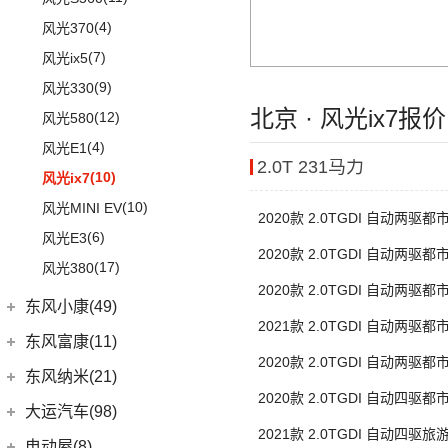
(41)
御风
(9)
启辰大V
(25)
奕炫MAX
(1)
风行T1EV
(22)
(4)
迈腾
风光370
(30)
御风P16
(4)
东风日产启辰-T60EV
(14)
奕炫
(12)
风行雷霆
(21)
(7)
速腾
风光ix5
(1)
俊风E11K
(6)
东风日产启辰-启辰星
(3)
风神AX7
(13)
风行S50 EV
(14)
(9)
揽巡
风光330
(1)
俊风ER30
(5)
东风日产启辰-T60
(19)
风神E70
(2)
菱智M3
北京 · 风光ix7报
(12)
(3)
高尔夫GTI
风光580
(12)
皓瀚
(5)
星海V9
(4)
(2)
宝来·纯电
风光E1
2.0T 231马力
SKY EV01
(6)
(27)
风行T5
ID.6 CROZZ
(17)
(10)
风光ix7
(29)
菱智M5
(6)
(10)
T-ROC探歌
风光MINI EV
2020款 2.0TGDI 自动两驱
(20)
风行T5 EVO
(6)
(16)
大众CC
风光E3
2020款 2.0TGDI 自动两驱
(16)
风行M7
ID.4 CROZZ
(19)
(17)
风光380
2020款 2.0TGDI 自动两驱
(8)
风行游艇
(2)
迈腾GTE
东风小康(49)
(3)
菱智V3
2021款 2.0TGDI 自动两驱
(11)
探岳
东风小康
(49)
东风富康(11)
(25)
菱智PLUS
(4)
探岳X
2020款 2.0TGDI 自动两驱
(6)
小康D71 PLUS
东风富康
(11)
东风纳米(21)
(0)
风行M7新能源
(6)
大众CC猎装车
2020款 2.0TGDI 自动四驱
(2)
小康EC36
(4)
富康ES600
东风汽车
(21)
大运汽车(98)
(10)
风行S60 EV
上汽大众
(225)
(2)
小康K01
(1)
2021款 2.0TGDI 自动四驱旅
富康ES500
(8)
东风EX1
大运汽车
(98)
电动屋(8)