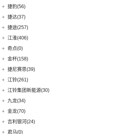
(7)
指南者
(1)
帝豪GL PHEV
(8)
几何E
极氪汽车
(27)
捷豹(56)
(8)
自由光
(4)
星越S
(11)
几何G6
ZEEKR 001
(4)
奇瑞捷豹
(34)
捷达(37)
(1)
大指挥官PHEV
(7)
帝豪EV
(4)
几何M6
(3)
极氪X
(9)
捷豹E-PACE
一汽-大众
(37)
捷途(257)
进口Jeep
(19)
(6)
星越
(16)
几何A
ZEEKR 009
(11)
(14)
捷豹XFL
(11)
捷达VA3
奇瑞汽车
(257)
江淮(406)
(5)
牧马人4xe
(2)
博瑞ePro
(15)
几何C
(9)
极氪007
(11)
捷豹XEL
(7)
捷达VS5
(20)
捷途X70 PRO
(6)
大切诺基(进口)
江淮汽车
(406)
(3)
帝豪S
奇点(0)
进口捷豹
(22)
(19)
捷达VS7
(31)
捷途X70
(7)
牧马人
(10)
(9)
星越L 雷神Hi·P
瑞风S4
奇点汽车
(0)
金杯(158)
(3)
捷豹I-PACE
(15)
捷途大圣
(1)
角斗士
(98)
(4)
星越ePro
星锐
(0)
奇点iC3
华晨雷诺
(94)
捷尼赛思(39)
(11)
捷豹F-PACE
(5)
捷途大圣i-DM
(1)
(5)
帝豪EV Pro
瑞风M5
(0)
奇点iS6
(8)
金杯快运
捷尼赛思
(39)
江铃(261)
(8)
捷豹F-TYPE
(53)
捷途X90 PLUS
(5)
(4)
远景X6
江淮iEV7L
(0)
领坤EV
(12)
捷尼赛思GV80
江铃汽车
(261)
江铃集团新能源(30)
(18)
捷途X90
(6)
(6)
豪越L
瑞风S7
(11)
大海狮
(4)
捷尼赛思G80
(16)
域虎3
江铃集团新能源
(10)
(3)
捷途X70 Coupe
九龙(34)
(64)
(5)
吉利ICON
帅铃T6
(31)
阁瑞斯
(4)
捷尼赛思GV60
(34)
大道
(4)
(0)
捷途自由者
易至EX5
九龙汽车
(34)
(12)
(5)
缤瑞COOL
江淮iEV6E
金龙(70)
(3)
新海狮
(2)
捷尼赛思纯电G80
(30)
域虎9
(6)
(2)
捷途X70S EV
易至EV3
(10)
(8)
(2)
博越L
江淮V7
九龙A5S
金龙客车
(70)
吉利银河(24)
(21)
海狮王
(17)
捷尼赛思G70
(8)
域虎5
(14)
捷途X70S
雷诺 江铃集团
(20)
(2)
(9)
(3)
博瑞
江淮iEVS4
九龙A4
(24)
凯锐浩克
吉利银河
(24)
(4)
金杯F50
君马(0)