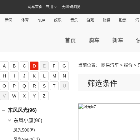
比亚迪e9
(12)
长安CS85 COUPE
(0)
昶洧TP-488c
(7)
奔驰A级AMG(进口)
长安启源
(17)
(4)
长安欧尚科赛5
网易首页
应用
无障碍浏览
刺猬汽车(0)
(18)
睿行M60
(11)
驱逐舰05
(24)
长安览拓者
(5)
奔驰G AMG
(7)
(4)
长安欧尚X70A
长安启源E07
(9)
睿行EM80
(6)
元Pro
D
新闻
体育
NBA
娱乐
音乐
游戏
财经
股票
汽
(15)
长安UNI-T
(14)
奔驰C级AMG
(10)
(21)
长安欧尚X7 PLUS
长安启源A07
(18)
睿行M80
(10)
长安CS55 PLUS
DS(19)
梅赛德斯-EQ
(7)
(3)
长安欧尚A800
(36)
凯程F70
(9)
长安Lumin
首页
购车
新车
DS汽车
(16)
大众(493)
(7)
(5)
奔驰EQS
奔奔E-Star
(1)
睿行S50T
(5)
锐程PLUS
DS 9
(5)
(7)
(0)
奔驰EQC(进口)
欧诺S
一汽-大众
(251)
东南(34)
(2)
睿行ES30
(8)
长安F70蓝鲸版
(3)
DS 9新能源
(1)
长安欧尚A600
梅赛德斯-迈巴赫
(20)
ID.7 VIZZION
(7)
(4)
睿行M70
当前位置：
网易汽车
>
报价
>
东南汽车
(34)
A
B
C
D
E
F
G
东风(287)
(3)
长安CS15
DS 7
(8)
(18)
长安欧尚X5
(0)
迈巴赫G级
(32)
揽境
(10)
长安之星9
(3)
东南DX3 EV
H
I
J
K
L
M
N
郑州日产
(214)
东风日产启辰(62)
(10)
长安CS35PLUS
筛选条件
进口DS
(3)
(8)
长安欧尚科尚
(9)
迈巴赫GLS
(2)
高尔夫·纯电
(7)
A5翼舞
O
P
Q
(70)
R
S
T
U
锐骐6
(3)
逸达
东风日产
(62)
东风风神(108)
(27)
(3)
科赛Pro
DS 3新能源
(11)
迈巴赫S级
(11)
探影
(10)
东南DX5
(69)
锐骐7
V
W
X
(3)
Y
Z
逸动DT
(4)
东风日产启辰-T90
东风乘用车
(108)
东风风行(196)
(9)
长安欧尚X7
(30)
宝来
(4)
东南DX7
(16)
帕拉索
(3)
东风日产启辰-T70
(9)
皓极
东风柳汽
(196)
东风风光(96)
(3)
长安欧尚X7 EV
(15)
高尔夫
(10)
东南DX3
(13)
锐骐6EV
(21)
东风日产启辰-D60EV
(13)
奕炫GS
(3)
景逸S50
(2)
欧尚长行
东风小康
(96)
(3)
C-TREK蔚领
(46)
锐骐
(3)
东风日产启辰-e30
(2)
奕炫EV
(13)
菱智M5 EV
(6)
(5)
高尔夫·嘉旅
风光500
东风汽车
(73)
(7)
东风日产启辰-D60
(5)
风神L7
(9)
风行SX6
(3)
(11)
探岳GTE
风光S560