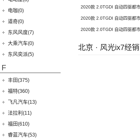
(20)
途昂X
(4)
小康D52
(6)
e爱丽舍
(7)
纳米BOX
2020款 2.0TGDI 自动四驱
(51)
远志M1
重庆小电天体
(8)
(2)
途观L PHEV
电咖(0)
(8)
小康D72 PLUS
(6)
纳米01
(31)
大运皮卡
2020款 2.0TGDI 自动四驱
(21)
(8)
朗逸
YOUNG光小新
道奇(0)
(4)
小康C32
(16)
悦虎
(30)
帕萨特
2020款 2.0TGDI 自动四驱
(1)
小康C52
东风风度(7)
(9)
途观L
(4)
小康D51
郑州日产
(7)
大乘汽车(0)
北京 · 风光ix7经
(11)
途安L
(1)
小康K02
(7)
帕拉丁
东风奕派(5)
ID.6 X
(10)
(2)
小康C56
东风乘用车
(5)
F
(9)
凌渡
(4)
小康C31
eπ 007
(5)
ID.4 X
(14)
(2)
小康C37
丰田(375)
(17)
途岳
(3)
小康K07S
广汽丰田
(161)
福特(360)
(22)
途昂
(1)
小康C51
(6)
锋兰达
长安福特
(86)
飞凡汽车(13)
(4)
新桑塔纳
(2)
小康K05S
(2)
致炫
(5)
福特电马
上汽集团
(13)
法拉利(11)
(4)
帕萨特PHEV
(1)
小康C35
(8)
凌尚
(1)
锐际新能源
(3)
飞凡ER6
(3)
辉昂
法拉利
(11)
福田(610)
(2)
小康C36
(4)
雷凌双擎E+
(8)
锐界L
(3)
飞凡MARVEL R
ID.3
(7)
(2)
法拉利F8
福田汽车
(610)
睿蓝汽车(53)
(2)
致享
(24)
蒙迪欧