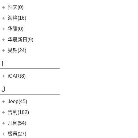
(7)
哈弗F5
(0)
恒驰3
(0)
(13)
红旗E-QM5
汉腾X8
黄海汽车
(117)
恒天(0)
进口丰田
(22)
(12)
哈弗赤兔
(0)
恒驰8
(7)
(12)
红旗HS5
汉腾X7
(36)
黄海N1S
海格(16)
(6)
埃尔法
(3)
哈弗H6 DHT-PHEV
(0)
恒驰4
(8)
(0)
红旗H7 PHEV
汉腾X5
(2)
黄海N1
(11)
威尔法
苏州金龙
(16)
(4)
哈弗二代大狗新能源
华骐(0)
(0)
恒驰1
(3)
(3)
红旗H7
幸福e+
(11)
黄海N3
SUPRA
(5)
(3)
(10)
枭龙
海格H5V
(0)
恒驰7
华晨新日(9)
(19)
(3)
红旗HS7
汉腾X5 EV
(20)
黄海N7
(4)
(6)
哈弗酷狗
海格H5C
(0)
恒驰6
华晨新日
(9)
昊铂(24)
(8)
大牛
(12)
哈弗大狗
(1)
恒驰5
(3)
华晨新日i03A
昊铂
(24)
I
(40)
黄海N2
(4)
哈弗H7
(6)
华晨新日i03
(14)
昊铂HT
(10)
哈弗H6S
iCAR(8)
(10)
昊铂GT
(7)
哈弗H9
奇瑞新能源
(8)
J
(7)
哈弗H6
iCAR 03
(8)
Jeep(45)
广汽菲克
(26)
吉利(182)
(6)
自由侠
吉利汽车
(182)
几何(54)
(4)
大指挥官
(3)
嘉际ePro
几何汽车
(54)
极氪(27)