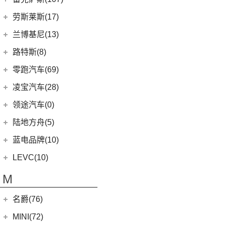
(3)
领克01新能源
(11)
揽胜星脉
(1)
理想MEGA
(0)
猎豹Coupe
(5)
航海家(进口)
雷克萨斯
(107)
(14)
领克09 PHEV
劳斯莱斯(17)
(1)
揽胜P400e
(6)
理想L7
(0)
缤歌
(1)
飞行家PHEV
(8)
(16)
领克06
雷克萨斯RX
劳斯莱斯
(17)
兰博基尼(13)
(9)
揽胜运动版
(0)
猎豹CT7
MKC
(5)
(5)
(4)
领克02 Hatchback
雷克萨斯LC
(5)
古思特
兰博基尼
(13)
路特斯(8)
(20)
卫士
(14)
领航员
(0)
(6)
领克ZERO
雷克萨斯CT
(2)
魅影
Huracan
(5)
路特斯
(8)
零跑汽车(69)
(7)
大陆
(9)
(2)
领克05
雷克萨斯UX新能源
(6)
库里南
Urus
(3)
ELETRE
(4)
零跑汽车
(69)
凌宝汽车(28)
(23)
(2)
领克03 PHEV
雷克萨斯NX
(0)
浮影
Aventador
(5)
EMIRA
(2)
(14)
零跑T03
吉麦新能源
(28)
领途汽车(0)
(21)
(2)
领克05 PHEV
雷克萨斯ES
(2)
幻影
Evija
(1)
(6)
零跑S01
(4)
凌宝uni
(5)
(2)
领克02 PHEV
雷克萨斯LM
陆地方舟(5)
(2)
曜影
Evora
(1)
(26)
零跑C11
(17)
凌宝BOX
(3)
(14)
领克07
雷克萨斯LS
陆地方舟
(5)
蓝电品牌(10)
(23)
零跑C01
(7)
凌宝COCO
(15)
雷克萨斯UX
(5)
威途X35
蓝电品牌
(10)
LEVC(10)
(8)
蓝电E5
LEVC
(10)
M
(2)
蓝电E5 PLUS
L380
(4)
名爵(76)
LEVC TX
(6)
上汽集团
(76)
MINI(72)