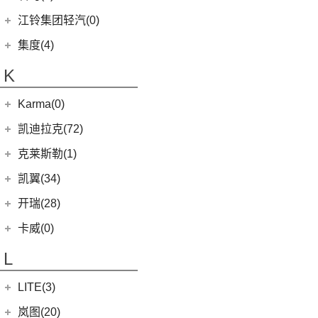
(10)
特顺EV
(14)
捷途X70M
(20)
羿
(3)
(4)
(6)
嘉际
嘉悦X4
艾菲
(2)
凯特
(7)
(16)
金杯海狮
银河E8
江铃集团轻汽(0)
(40)
宝典
(6)
捷途X70 C-DM
(10)
(7)
(4)
豪越
江淮iC5
九龙A6
(24)
凯歌
(6)
银河E5
绵阳金杯
(10)
(48)
特顺
集度(4)
(8)
山海L9
(17)
(5)
(12)
博越
嘉悦X7
九龙A5
(20)
金威
(6)
银河L6
(2)
金典
(7)
域虎EV
集度汽车
(4)
(3)
捷途山海T2
K
(2)
(4)
缤越ePro
江淮iEVA50
(5)
银河L7
(8)
大力神K5
(58)
域虎7
ROBO-01
(4)
(6)
捷途X95
(4)
(11)
博越X
嘉悦A5
华晨鑫源
(54)
Karma(0)
(10)
福顺
(0)
(12)
捷途X90 PRO
集度SIMUCar
(13)
(102)
星瑞
帅铃T8
(12)
新海狮
Karma
(0)
凯迪拉克(72)
(40)
捷途X70 PLUS
(5)
(2)
帝豪GSe
江淮IEV7S
(15)
新海狮S
Revero GT
(0)
上汽通用凯迪拉克
(72)
克莱斯勒(1)
(7)
捷途旅行者
(5)
(66)
远景
悍途
(27)
小海狮
(11)
凯迪拉克XT6
进口克莱斯勒
(1)
凯翼(34)
(3)
远景X3
(13)
凯迪拉克CT5
(1)
大捷龙PHEV
(11)
缤越
凯翼
(34)
开瑞(28)
(15)
凯迪拉克XT5
(11)
帝豪
(4)
凯翼V7
开瑞汽车
(28)
卡威(0)
(9)
凯迪拉克XT4
(2)
帝豪L雷神HiP
(3)
凯翼E5 EV
(11)
江豚
L
(5)
LYRIQ锐歌
(13)
星越L
(3)
凯翼X5
(0)
开瑞K50EV
(4)
凯迪拉克GT4
(6)
博越PRO
LITE(3)
(4)
凯翼X3
(2)
开瑞K60
(8)
凯迪拉克CT6
(7)
炫界Pro EV
北汽新能源
(3)
岚图(20)
(4)
优优EV