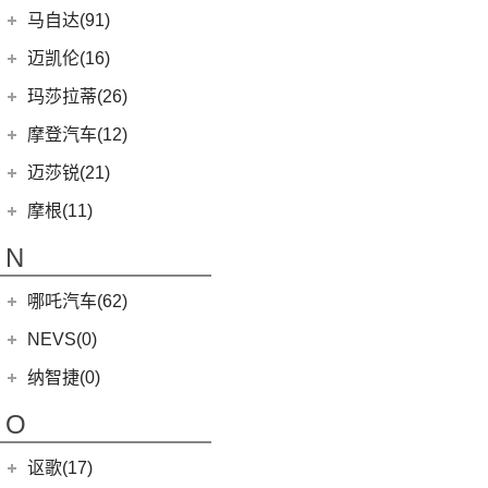
Cyberster
(4)
MINI
(67)
马自达(91)
MG MULAN
(7)
MINI 3-DOOR
(25)
长安马自达
(77)
迈凯伦(16)
(3)
MG5天蝎座
MINI 5-DOOR
(10)
(20)
马自达3 昂克赛拉
迈凯伦
(16)
玛莎拉蒂(26)
MG ONE
(11)
MINI CLUBMAN
(11)
(0)
马自达EZ-6
(0)
塞纳
玛莎拉蒂
(26)
摩登汽车(12)
(2)
名爵5
MINI COUNTRYMAN
(15)
(11)
马自达CX-50行也
(2)
迈凯伦570S
Ghibli
(5)
摩登汽车
(12)
迈莎锐(21)
(5)
名爵6新能源
MINI CABRIO
(6)
(23)
马自达CX-5
(1)
迈凯伦540C
(5)
总裁
Modern in
(12)
迈莎锐
(21)
(3)
MG领航新能源
摩根(11)
MINI JCW
(5)
(4)
马自达CX-8
(1)
迈凯伦765LT
MC20
(5)
(3)
(1)
名爵eHS
迈莎锐Urus
摩根
(11)
MINI JCW
(2)
N
(19)
马自达CX-30
(2)
迈凯伦720S
Levante
(6)
MG7
(6)
(1)
迈莎锐Cayenne
3-Wheeler
(2)
MINI JCW CLUBMAN
(1)
一汽马自达
(14)
(3)
迈凯伦GT
Grecale
(5)
哪吒汽车(62)
(7)
(15)
名爵6
迈莎锐MV600
(1)
摩根4-4
MINI JCW COUNTRYMAN
(2)
(8)
马自达CX-4
(2)
迈凯伦600LT
合众新能源
(62)
NEVS(0)
(4)
(3)
名爵ZS
迈莎锐G级
(2)
摩根Aero
(6)
阿特兹
Artura
(4)
(9)
哪吒S
(4)
(1)
名爵EZS
迈莎锐揽胜
国能汽车
(0)
纳智捷(0)
(1)
摩根Plus 8
(1)
迈凯伦570GT
(4)
哪吒AYA
(10)
名爵HS
NEVS 9-3
(0)
(2)
摩根Roadster
O
(22)
哪吒U
(7)
MG领航
NEVS 9-3X
(0)
(1)
摩根Aero 8
讴歌(17)
(9)
哪吒V
(2)
摩根Plus 4