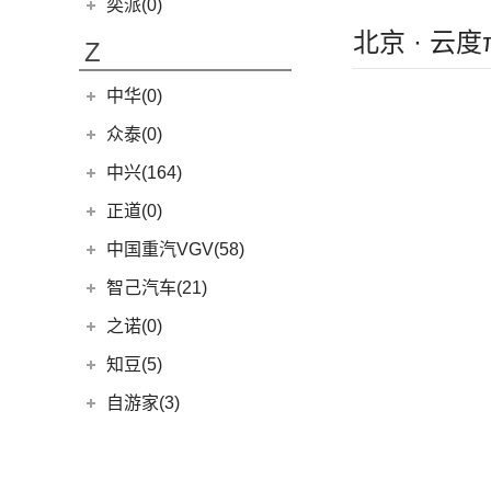
奕派(0)
(2)
斯派卡EV
北京 · 云
Z
中华(0)
众泰(0)
众泰汽车
(0)
中兴(164)
(0)
众泰TS5
中兴汽车
(164)
正道(0)
(95)
领主
正道
(0)
中国重汽VGV(58)
(14)
小老虎
(0)
正道K350
中国重汽VGV
(58)
智己汽车(21)
(55)
威虎
(0)
正道H500
VGV U70Pro
(14)
智己汽车
(21)
之诺(0)
(0)
正道H600
VGV U70
(18)
(9)
智己LS6
知豆(5)
(0)
正道K750
VGV U75PLUS
(26)
(2)
智己LS7
知豆电动车
(5)
自游家(3)
(0)
正道GT
(5)
智己L7
(5)
知豆彩虹
大乘汽车
(3)
(0)
正道K550
(5)
智己L6
(3)
自游家NV