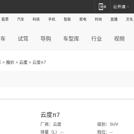
股票
汽车
科技
手机
智能
家电
时尚
直播
文化
新车
试驾
导购
车型库
行业
视频
车
>
报价
>
云度
> 云度π7
云度π7
厂商：云度
级别：SUV
排量（L）:--
档位：--