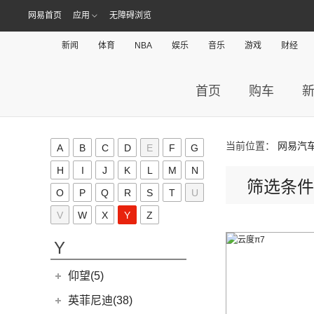
(8)
沃尔沃S90 E驱混动
D-MAX
(14)
(3)
威马EX6
(4)
拿铁DHT-PHEV
X
(18)
蔚来ES8
网易首页
应用
无障碍浏览
(9)
荣光
(9)
沃尔沃C40纯电
(57)
铃拓
(3)
威马EX5
(12)
蔚来ET7
(2)
缤果PLUS
(4)
沃尔沃EX30
现代(135)
(16)
新闻
瑞迈S
体育
NBA
娱乐
音乐
游戏
财经
(4)
威马E.5
(7)
五菱星驰
(7)
沃尔沃XC60
(27)
mu-X牧游侠
北京现代
(129)
星途(95)
(4)
威马W6
(17)
宏光PLUS
(0)
沃尔沃EX90
(2)
首页
购车
EO 羿欧
(0)
威马M7
星途
(95)
新特(0)
(3)
荣光V
(6)
沃尔沃XC40纯电
(4)
悦纳
(6)
星纪元 ES
小鹏汽车(57)
(9)
凯捷
(8)
沃尔沃S60 E驱混动
(11)
胜达
(14)
星途追风
小鹏汽车
(57)
雪铁龙(7)
(8)
五菱Air ev晴空
当前位置：
网易汽
(13)
A
B
沃尔沃S90
C
D
E
F
G
(3)
昂希诺 纯电动
(7)
星途瑶光C-DM
(4)
小鹏汽车X9
(8)
荣光EV
东风雪铁龙
(7)
雪佛兰(86)
(7)
沃尔沃XC40
H
I
J
K
L
M
N
(7)
瑞纳
(17)
星途瑶光
筛选条件
(9)
小鹏汽车G3i
(3)
之光小卡
(4)
凡尔赛C5 X
进口沃尔沃
(35)
上汽通用雪佛兰
(86)
O
鑫源汽车(41)
P
Q
R
S
T
U
(4)
昂希诺
(22)
星途揽月
(11)
小鹏汽车G9
(7)
宏光
(1)
天逸BEYOND PHEV
(3)
(3)
沃尔沃XC90 E驱混动
科沃兹
V
W
X
Y
Z
华晨鑫源
(37)
(3)
领动 PHEV
小米汽车(5)
(8)
星纪元 ET
(23)
小鹏汽车P7
(18)
荣光小卡
(2)
天逸BEYOND
(8)
沃尔沃V60
(6)
科鲁泽
(6)
(6)
库斯途
鑫源X30
小米汽车
(5)
(3)
星途追风C-DM
Y
(10)
小鹏汽车P5
(9)
缤果
(6)
沃尔沃V90
(13)
开拓者
(19)
(3)
索纳塔PHEV
金海狮
(5)
(18)
星途凌云
小米SU7
(6)
五菱征程
(18)
仰望(5)
沃尔沃XC90
(7)
星迈罗
(17)
(12)
途胜L
鑫源X30L
(24)
荣光新卡
(9)
畅巡
仰望
(5)
英菲尼迪(38)
(5)
全新一代 名图
鑫源新能源
(4)
(2)
星云