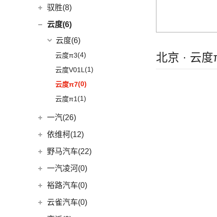
(5)
沃兰多
(3)
仰望U8
(6)
MUFASA 沐飒
(2)
东风英菲尼迪
(34)
好运1号
驭胜(8)
(2)
五菱龙卡
(8)
创酷
(1)
仰望U9
(3)
菲斯塔 纯电动
(2)
QX50
(11)
新海狮EV
江铃汽车
(8)
云度(6)
(6)
宏光V
(11)
探界者
(1)
仰望U7
(10)
现代ix35
Q50L
(11)
(8)
驭胜S350
云度
(6)
(26)
宏光MINIEV
(6)
创界
(5)
领动
QX60
(12)
(4)
北京 · 云
云度π3
(7)
五菱星辰
(14)
迈锐宝XL
(3)
名图 纯电动
进口英菲尼迪
(4)
(1)
云度V01L
(5)
五菱星光S
(4)
探界者Plus
(4)
现代ix25
QX55
(4)
(0)
云度π7
(6)
五菱NanoEV
(15)
伊兰特
(1)
云度π1
(12)
五菱之光
(11)
索纳塔
(2)
五菱征途
一汽(26)
(4)
悦动
五菱工业
(23)
一汽吉林
(6)
依维柯(12)
(3)
菲斯塔
(23)
五菱EV50
(4)
森雅R8
南京依维柯
(12)
进口现代
(6)
野马汽车(22)
(2)
森雅鸿雁
(12)
Daily欧胜
(6)
帕里斯帝
野马汽车
(22)
一汽凌河(0)
一汽红塔
(20)
(5)
斯派卡
裕路汽车(0)
(20)
蓝舰T340
(1)
野马EC60
云雀汽车(0)
(14)
博骏