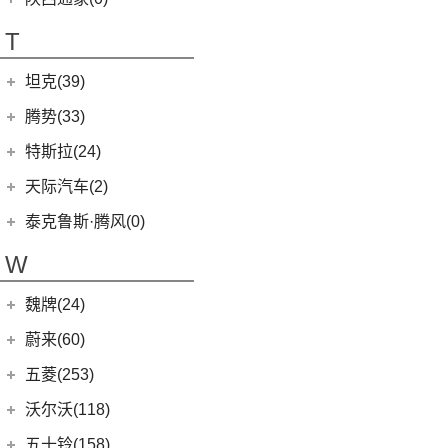
T70 EV
(1)
T70
(120)
T
EV80
(11)
坦克(39)
EG10
(2)
长城汽车
(39)
腾势(33)
G50
(18)
(0)
坦克800
腾势
(33)
T60
(9)
特斯拉(24)
(1)
坦克500新能源
(9)
腾势D9 DM-i
T90 EV
(2)
特斯拉中国
(13)
天际汽车(2)
(4)
坦克400新能源
(10)
腾势N7
V80
(212)
Model Y
(6)
天际汽车
(2)
泰克鲁斯·腾风(0)
(3)
坦克700
(6)
腾势D9 EV
EV90
(21)
Model 3
(7)
(0)
天际ME-S
泰克鲁斯·腾风
(0)
W
(13)
坦克300
(8)
腾势X
MIFA 9
(29)
进口特斯拉
(11)
(2)
天际ME7
GT96 TREV
(0)
(18)
坦克500
EUNIQ 5
(9)
魏牌(24)
Cybertruck
(3)
(0)
天际ME5
EV30
(19)
Roadster
(0)
长城汽车
(24)
蔚来(60)
G90
(27)
Model S
(4)
(3)
玛奇朵DHT
蔚来汽车
(60)
五菱(253)
V90
(122)
Model X
(4)
(7)
摩卡
(6)
蔚来ET5
上汽通用五菱
(230)
沃尔沃(118)
D60
(12)
(4)
拿铁DHT
(12)
蔚来ES6
(14)
荣光S
沃尔沃亚太
(83)
五十铃(158)