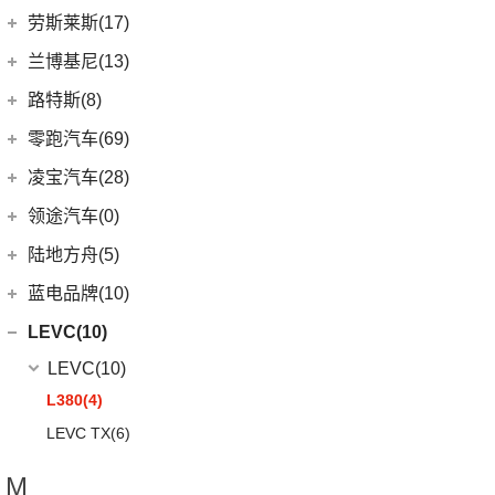
(11)
揽胜星脉
(1)
理想MEGA
(0)
猎豹Coupe
(5)
航海家(进口)
雷克萨斯
(107)
(14)
领克09 PHEV
劳斯莱斯(17)
(1)
揽胜P400e
(6)
理想L7
(0)
缤歌
MKC
(5)
(8)
(16)
领克06
雷克萨斯RX
劳斯莱斯
(17)
兰博基尼(13)
(20)
卫士
(0)
猎豹CT7
(1)
飞行家PHEV
(0)
(5)
领克ZERO
雷克萨斯LC
(5)
古思特
兰博基尼
(13)
路特斯(8)
(9)
揽胜运动版
(14)
领航员
(4)
(2)
领克02 Hatchback
雷克萨斯UX新能源
(2)
魅影
Huracan
(5)
路特斯
(8)
零跑汽车(69)
(7)
大陆
(6)
(2)
领克03 PHEV
雷克萨斯CT
(6)
库里南
Urus
(3)
ELETRE
(4)
零跑汽车
(69)
凌宝汽车(28)
(9)
(23)
领克05
雷克萨斯NX
(0)
浮影
Aventador
(5)
EMIRA
(2)
(14)
零跑T03
吉麦新能源
(28)
领途汽车(0)
(21)
(2)
领克02 PHEV
雷克萨斯ES
(2)
幻影
Evija
(1)
(6)
零跑S01
(17)
凌宝BOX
(5)
(2)
领克05 PHEV
雷克萨斯LM
陆地方舟(5)
(2)
曜影
Evora
(1)
(26)
零跑C11
(4)
凌宝uni
(3)
(14)
领克07
雷克萨斯LS
陆地方舟
(5)
蓝电品牌(10)
(23)
零跑C01
(7)
凌宝COCO
(15)
雷克萨斯UX
(5)
威途X35
蓝电品牌
(10)
LEVC(10)
(8)
蓝电E5
LEVC
(10)
(2)
蓝电E5 PLUS
L380
(4)
LEVC TX
(6)
M