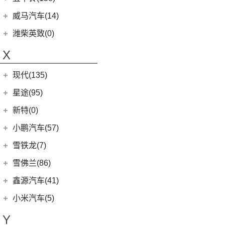
(6)
领地
(4)
摩卡新能源
(1)
蔚来ET9
(6)
五菱佳辰
(13)
沃尔沃XC60 E驱混动
江西五十铃
(158)
威马汽车(14)
D90 Pro
(16)
(0)
圆梦
(11)
蔚来EC6
(6)
五菱星光
(8)
沃尔沃S60
(44)
经典瑞迈
G10
(18)
威马汽车
(14)
潍柴英致(0)
(2)
玛奇朵DHT-PHEV
(0)
蔚来EP9
(6)
宏光S3
(8)
沃尔沃S90 E驱混动
D-MAX
(14)
(3)
威马EX6
(4)
拿铁DHT-PHEV
X
(18)
蔚来ES8
(9)
荣光
(9)
沃尔沃C40纯电
(57)
铃拓
(3)
威马EX5
(12)
蔚来ET7
(2)
缤果PLUS
(13)
沃尔沃S90
现代(135)
(16)
瑞迈S
(4)
威马E.5
(7)
五菱星驰
(7)
沃尔沃XC40
(27)
mu-X牧游侠
北京现代
(129)
星途(95)
(4)
威马W6
(9)
凯捷
(4)
沃尔沃EX30
(2)
EO 羿欧
(0)
威马M7
星途
(95)
新特(0)
(17)
宏光PLUS
(8)
沃尔沃S60 E驱混动
(3)
昂希诺 纯电动
(6)
星纪元 ES
小鹏汽车(57)
(3)
荣光V
(0)
沃尔沃EX90
(11)
胜达
(14)
星途追风
小鹏汽车
(57)
雪铁龙(7)
(8)
五菱Air ev晴空
(6)
沃尔沃XC40纯电
(4)
悦纳
(7)
星途瑶光C-DM
(4)
小鹏汽车X9
(8)
荣光EV
东风雪铁龙
(7)
雪佛兰(86)
(7)
沃尔沃XC60
(3)
领动 PHEV
(17)
星途瑶光
(9)
小鹏汽车G3i
(3)
之光小卡
(4)
凡尔赛C5 X
进口沃尔沃
(35)
上汽通用雪佛兰
(86)
鑫源汽车(41)
(7)
瑞纳
(18)
星途凌云
(11)
小鹏汽车G9
(7)
宏光
(1)
天逸BEYOND PHEV
(3)
(6)
沃尔沃XC90 E驱混动
科鲁泽
华晨鑫源
(37)
(4)
昂希诺
小米汽车(5)
(22)
星途揽月
(23)
小鹏汽车P7
(18)
荣光小卡
(2)
天逸BEYOND
(8)
沃尔沃V60
(3)
科沃兹
(6)
(6)
库斯途
鑫源X30
小米汽车
(5)
(8)
星纪元 ET
Y
(10)
小鹏汽车P5
(6)
五菱征程
(6)
沃尔沃V90
(13)