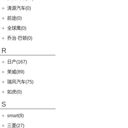
(5)
智跑
(16)
瑞虎7
(1)
艾瑞泽5e
庆铃汽车
(24)
清源汽车(0)
(13)
起亚K3
(27)
瑞虎3x
(3)
瑞虎3xe
(24)
TAGA达咖H
清源汽车
(0)
前途(0)
(6)
奕跑
(6)
风云T9
(3)
大蚂蚁
(0)
清源尊者
全球鹰(0)
(4)
嘉华
(7)
艾瑞泽5 GT
(16)
QQ冰淇淋
(0)
清源小尊
(4)
K5凯酷
乔治·巴顿(0)
(35)
瑞虎8
(10)
小蚂蚁
KX CROSS
(2)
(14)
欧萌达
R
(10)
艾瑞泽e
(2)
起亚K3 PHEV
(5)
艾瑞泽5
(4)
瑞虎e
日产(167)
(1)
起亚KX3 EV
(14)
瑞虎8 PRO
eQ7
(3)
东风日产
(112)
荣威(89)
(4)
起亚K3 EV
(7)
瑞虎8 L
(12)
逍客
(2)
起亚K5 PHEV
上汽集团
(89)
瑞风汽车(75)
(24)
瑞虎7 PLUS
(7)
骐达
(4)
凯绅
(2)
龙猫
(4)
艾瑞泽GX
江汽集团
(75)
如虎(0)
(3)
楼兰
(2)
焕驰
(1)
科莱威CLEVER
(24)
艾瑞泽5 PLUS
(12)
瑞风L6 MAX
S
(5)
日产N7
(5)
KX3傲跑
(12)
荣威RX5
(6)
瑞虎8 PLUS鲲鹏e+
(51)
瑞风M3
(9)
探陆
(5)
起亚KX5
smart(9)
(5)
荣威RX9
(17)
探索06
(3)
瑞风L5
(25)
轩逸
(9)
荣威iMAX8
(7)
smart
(9)
瑞虎7 PLUS新能源
三菱(27)
(9)
瑞风M4