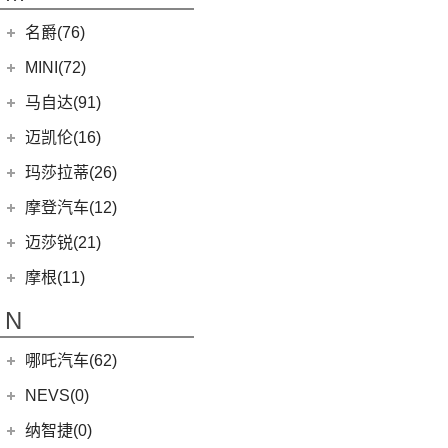
名爵(76)
上汽集团
(76)
MINI(72)
Cyberster
(4)
MINI
(67)
马自达(91)
(3)
MG5天蝎座
MINI 3-DOOR
(25)
长安马自达
(77)
迈凯伦(16)
MG MULAN
(7)
MINI 5-DOOR
(10)
(20)
马自达3 昂克赛拉
迈凯伦
(16)
玛莎拉蒂(26)
MG ONE
(11)
MINI CLUBMAN
(11)
(0)
马自达EZ-6
(0)
塞纳
玛莎拉蒂
(26)
摩登汽车(12)
(2)
名爵5
MINI COUNTRYMAN
(15)
(11)
马自达CX-50行也
(1)
迈凯伦540C
Ghibli
(5)
摩登汽车
(12)
迈莎锐(21)
(5)
名爵6新能源
MINI CABRIO
(6)
(23)
马自达CX-5
(2)
迈凯伦570S
(5)
总裁
Modern in
(12)
迈莎锐
(21)
(3)
MG领航新能源
摩根(11)
MINI JCW
(5)
(4)
马自达CX-8
(1)
迈凯伦765LT
MC20
(5)
MG7
(6)
(1)
迈莎锐Urus
摩根
(11)
MINI JCW
(2)
N
(19)
马自达CX-30
(3)
迈凯伦GT
Levante
(6)
(7)
(1)
名爵6
迈莎锐Cayenne
3-Wheeler
(2)
MINI JCW CLUBMAN
(1)
一汽马自达
(14)
(2)
迈凯伦600LT
Grecale
(5)
哪吒汽车(62)
(3)
(15)
名爵eHS
迈莎锐MV600
(1)
摩根4-4
MINI JCW COUNTRYMAN
(2)
(8)
马自达CX-4
(2)
迈凯伦720S
合众新能源
(62)
NEVS(0)
(4)
(3)
名爵ZS
迈莎锐G级
(2)
摩根Aero
(6)
阿特兹
Artura
(4)
(9)
哪吒S
(4)
(1)
名爵EZS
迈莎锐揽胜
国能汽车
(0)
纳智捷(0)
(2)
摩根Roadster
(1)
迈凯伦570GT