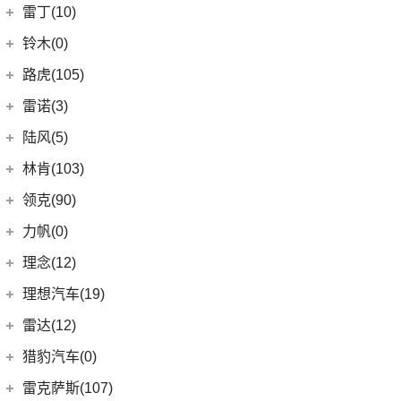
(9)
轩度
LITE
(3)
(11)
海豚EV
岚图
(20)
雷丁(10)
(4)
炫界
(6)
岚图梦想家
雷丁
(10)
铃木(0)
(10)
岚图FREE
(2)
雷丁i9
进口铃木
(0)
路虎(105)
(4)
岚图追光
(8)
芒果
(0)
吉姆尼
奇瑞路虎
(28)
雷诺(3)
(0)
英格尼斯
(0)
揽胜极光L P300e
东风雷诺
(3)
陆风(5)
(11)
发现运动版
(3)
雷诺e诺
陆风汽车
(5)
林肯(103)
(15)
揽胜极光L
进口雷诺
(0)
(5)
陆风荣曜
长安林肯
(60)
领克(90)
(2)
发现运动版P300e
Espace
(0)
(18)
冒险家
领克汽车
(90)
力帆(0)
进口路虎
(77)
(0)
达斯特
(12)
航海家
(13)
领克03
重庆力帆
(0)
理念(12)
(1)
卫士P400e
(2)
冒险家PHEV
(12)
领克01
(0)
乐途
理念汽车
(12)
理想汽车(19)
(0)
揽胜极光(进口)
(13)
林肯Z
(6)
领克06 PHEV
(12)
广汽本田VE-1
(2)
揽胜运动版新能源
理想汽车
(19)
雷达(12)
(15)
飞行家
(6)
领克02
(17)
揽胜
(6)
理想L9
雷达汽车
(12)
猎豹汽车(0)
林肯(进口)
(43)
(3)
领克01新能源
(16)
发现
(6)
理想L8
(12)
雷达RD6
猎豹汽车
(0)
MKZ
(11)
雷克萨斯(107)
(6)
领克09