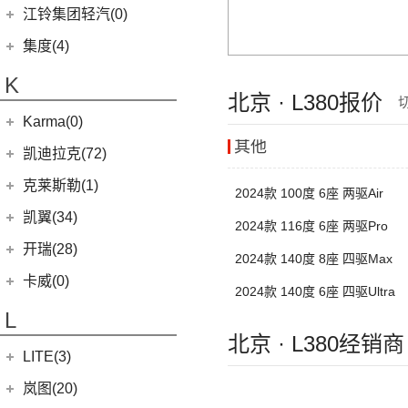
(24)
凯歌
(7)
(16)
金杯海狮
银河E8
江铃集团轻汽(0)
(40)
宝典
(14)
捷途X70M
(17)
(7)
(4)
博越
江淮iC5
九龙A6
(2)
凯特
(6)
银河E5
绵阳金杯
(10)
(48)
特顺
集度(4)
(8)
山海L9
(13)
(11)
(12)
星瑞
嘉悦A5
九龙A5
(20)
金威
(6)
银河L6
(2)
金典
(7)
域虎EV
集度汽车
(4)
(3)
捷途山海T2
K
(10)
(5)
豪越
嘉悦X7
(5)
银河L7
(8)
大力神K5
北京 · L380报价
(10)
福顺
ROBO-01
(4)
(6)
捷途X95
(2)
(4)
缤越ePro
江淮iEVA50
华晨鑫源
(54)
Karma(0)
(58)
域虎7
(7)
(0)
捷途旅行者
集度SIMUCar
(4)
(102)
博越X
帅铃T8
其他
(12)
新海狮
Karma
(0)
凯迪拉克(72)
(12)
捷途X90 PRO
(5)
(2)
帝豪GSe
江淮IEV7S
(15)
新海狮S
Revero GT
(0)
上汽通用凯迪拉克
(72)
克莱斯勒(1)
(40)
捷途X70 PLUS
(5)
(66)
远景
悍途
2024款 100度 6座 两驱Air
(27)
小海狮
(11)
凯迪拉克XT6
进口克莱斯勒
(1)
凯翼(34)
(3)
远景X3
2024款 116度 6座 两驱Pro
(9)
凯迪拉克XT4
(1)
大捷龙PHEV
(11)
缤越
凯翼
(34)
开瑞(28)
2024款 140度 8座 四驱Max
(15)
凯迪拉克XT5
(11)
帝豪
(3)
凯翼E5 EV
开瑞汽车
(28)
卡威(0)
2024款 140度 6座 四驱Ultra
(13)
凯迪拉克CT5
(2)
帝豪L雷神HiP
(4)
凯翼V7
(11)
江豚
L
(5)
LYRIQ锐歌
(13)
星越L
(3)
凯翼X5
(0)
开瑞K50EV
北京 · L380经销商
(4)
凯迪拉克GT4
(6)
博越PRO
LITE(3)
(4)
凯翼X3
(2)
开瑞K60
(8)
凯迪拉克CT6
(7)
炫界Pro EV
北汽新能源
(3)
岚图(20)
(4)
优优EV
(7)
凯迪拉克CT4