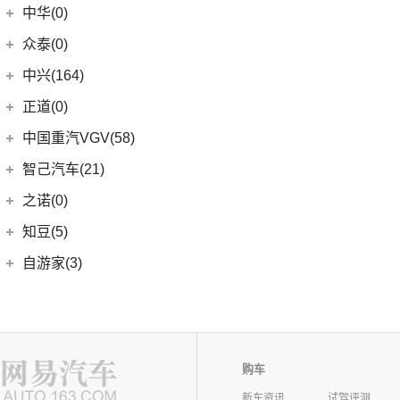
中华(0)
众泰(0)
众泰汽车
(0)
中兴(164)
(0)
众泰TS5
中兴汽车
(164)
正道(0)
(95)
领主
正道
(0)
中国重汽VGV(58)
(14)
小老虎
(0)
正道K350
中国重汽VGV
(58)
智己汽车(21)
(55)
威虎
(0)
正道H500
VGV U70
(18)
智己汽车
(21)
之诺(0)
(0)
正道K750
VGV U70Pro
(14)
(9)
智己LS6
知豆(5)
(0)
正道H600
VGV U75PLUS
(26)
(2)
智己LS7
知豆电动车
(5)
自游家(3)
(0)
正道GT
(5)
智己L7
(5)
知豆彩虹
大乘汽车
(3)
(0)
正道K550
(5)
智己L6
(3)
自游家NV
购车
新车资讯
试驾评测