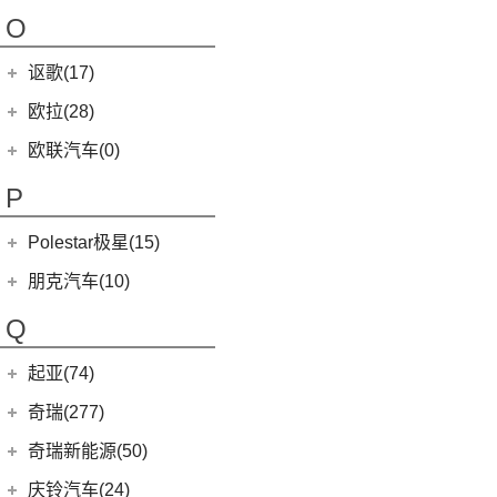
(4)
哪吒AYA
(10)
名爵HS
NEVS 9-3
(0)
(1)
摩根Plus 8
O
(22)
哪吒U
(7)
MG领航
NEVS 9-3X
(0)
(1)
摩根Aero 8
讴歌(17)
(9)
哪吒V
(2)
摩根Plus 4
(0)
哪吒GT
广汽讴歌
(17)
欧拉(28)
(9)
哪吒L
(8)
讴歌RDX
欧拉
(28)
欧联汽车(0)
(9)
哪吒X
(9)
讴歌CDX
(5)
欧拉5
P
(3)
芭蕾猫
Polestar极星(15)
(8)
好猫
Polestar
(15)
朋克汽车(10)
(5)
好猫GT
Polestar 1
(1)
(0)
朋克猫
朋克汽车
(10)
Q
Precept
(0)
(0)
樱桃猫
(5)
朋克美美
起亚(74)
Polestar 4
(6)
(7)
闪电猫
(1)
朋克啦啦
起亚
(74)
Polestar 2
(6)
奇瑞(277)
(4)
朋克多多
(11)
狮铂拓界
Polestar 3
(2)
奇瑞汽车
(277)
奇瑞新能源(50)
(4)
福瑞迪
(0)
奇瑞TJ-1
奇瑞新能源
(50)
庆铃汽车(24)