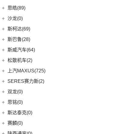
(2)
轩逸·纯电
(8)
荣威i6 MAX新能源
(23)
瑞虎8 PLUS
(9)
smart精灵#1
广汽三菱
(27)
思皓(89)
(6)
劲客
(3)
荣威Ei5
(7)
瑞虎3
(13)
欧蓝德
江淮大众
(2)
沙龙(0)
(6)
天籁
(3)
鲸
(14)
艾瑞泽8
(7)
奕歌
(2)
思皓E20X
沙龙汽车
(0)
斯柯达(69)
(6)
途达
(4)
荣威D5X DMH
(13)
瑞虎5x
(4)
劲炫
江汽集团
(87)
(0)
机甲龙
上汽斯柯达
(69)
斯巴鲁(28)
(15)
奇骏
(14)
荣威i5
(7)
风云A8
(2)
祺智EV
(3)
思皓X4
(7)
柯米克
(14)
ARIYA艾睿雅
斯巴鲁
(28)
斯威汽车(64)
(5)
荣威RX5 MAX
(1)
阿图柯
(5)
思皓E40X
(6)
柯珞克
(2)
新蓝鸟
(11)
森林人
(3)
荣威RX3
华晨鑫源
(64)
松散机车(2)
(4)
思皓X7
(9)
速派
郑州日产
(51)
(3)
力狮
(3)
荣威ei6
(12)
斯威G01
松散机车
(2)
上汽MAXUS(725)
(5)
思皓E50A
(17)
明锐
(38)
纳瓦拉
(4)
斯巴鲁BRZ
(5)
荣威iMAX8 EV
(5)
斯威X3
(1)
SS SUMMER 夏天
上汽大通
(725)
SERES赛力斯(2)
(3)
爱跑
(5)
柯米克GT
(5)
锐骐7虎啸
(4)
斯巴鲁XV
(3)
荣威ei6 MAX
(11)
斯威X7
(1)
SS DOLPHIN 海豚
G20
(23)
(9)
思皓A5
金康赛力斯
(2)
双龙(0)
(8)
柯迪亚克GT
(6)
途达
(6)
傲虎
(4)
荣威i6 MAX
(4)
钢铁侠
EUNIQ 6
(8)
(10)
思皓QX
(2)
赛力斯SF5
(4)
昕锐
思铭(0)
(2)
奇骏·荣耀
(5)
荣威RX5新能源
(2)
斯威X2
EUNIQ 7
(2)
(7)
思皓曜
SF7
(0)
(4)
昕动
进口日产
(4)
斯达泰克(0)
(29)
斯威G05
FCV80
(1)
(8)
思皓E10X
(9)
柯迪亚克
(0)
日产Ariya
(1)
斯威G01 EV
赛麟(0)
T90
(37)
(33)
思皓X8
(4)
途乐
陕西通家(0)