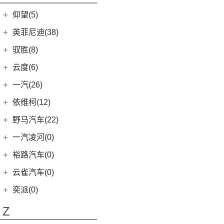
开拓者
(19)
(3)
索纳塔PHEV
金海狮
(5)
(3)
星途追风C-DM
小米SU7
(9)
缤果
(18)
仰望(5)
沃尔沃XC90
(9)
畅巡
(17)
(12)
途胜L
鑫源X30L
(24)
荣光新卡
(7)
星迈罗
仰望
(5)
英菲尼迪(38)
(5)
全新一代 名图
鑫源新能源
(4)
(2)
五菱龙卡
(5)
沃兰多
(3)
仰望U8
(6)
MUFASA 沐飒
(2)
东风英菲尼迪
(34)
好运1号
驭胜(8)
(2)
星云
(8)
创酷
(1)
仰望U9
(5)
领动
(2)
QX50
(11)
新海狮EV
江铃汽车
(8)
云度(6)
(6)
宏光V
(11)
探界者
(1)
仰望U7
(10)
现代ix35
Q50L
(11)
(8)
驭胜S350
云度
(6)
一汽(26)
(26)
宏光MINIEV
(6)
创界
(4)
现代ix25
QX60
(12)
(4)
云度π3
(12)
一汽吉林
(6)
五菱之光
依维柯(12)
(14)
迈锐宝XL
(3)
名图 纯电动
进口英菲尼迪
(4)
(1)
云度V01L
(7)
五菱星辰
(4)
森雅R8
南京依维柯
(12)
野马汽车(22)
(4)
探界者Plus
(3)
菲斯塔 纯电动
QX55
(4)
(1)
云度π1
(5)
五菱星光S
(2)
森雅鸿雁
(12)
Daily欧胜
野马汽车
(22)
一汽凌河(0)
(15)
伊兰特
(0)
云度π7
(6)
五菱NanoEV
一汽红塔
(20)
(5)
斯派卡
(11)
索纳塔
裕路汽车(0)
(2)
五菱征途
(20)
蓝舰T340
(1)
野马EC60
(4)
悦动
云雀汽车(0)
五菱工业
(23)
(14)
博骏
(3)
菲斯塔
奕派(0)
(23)
五菱EV50
(2)
斯派卡EV
进口现代
(6)
Z
(6)
帕里斯帝