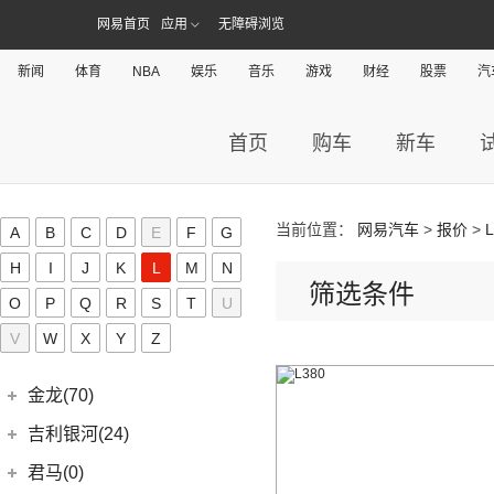
(8)
几何E
极氪汽车
(27)
捷豹(56)
(8)
自由光
网易首页
应用
无障碍浏览
(6)
星越
(11)
几何G6
(3)
极氪X
奇瑞捷豹
(34)
捷达(37)
(1)
大指挥官PHEV
(7)
帝豪EV
(4)
几何M6
ZEEKR 001
(4)
新闻
体育
NBA
娱乐
音乐
游戏
财经
股票
汽
(9)
捷豹E-PACE
一汽-大众
(37)
捷途(257)
进口Jeep
(19)
(3)
嘉际ePro
(16)
几何A
ZEEKR 009
(11)
(14)
捷豹XFL
(11)
捷达VA3
奇瑞汽车
(257)
江淮(406)
(5)
牧马人4xe
(2)
博瑞ePro
(15)
几何C
(9)
极氪007
首页
购车
新车
(11)
捷豹XEL
(7)
捷达VS5
(20)
捷途X70 PRO
(6)
大切诺基(进口)
江淮汽车
(406)
(9)
星越L 雷神Hi·P
奇点(0)
进口捷豹
(22)
(19)
捷达VS7
(5)
捷途大圣i-DM
(7)
牧马人
(98)
(3)
帝豪S
星锐
奇点汽车
(0)
金杯(158)
(3)
捷豹I-PACE
(53)
捷途X90 PLUS
(1)
角斗士
(10)
(4)
星越ePro
瑞风S4
当前位置：
网易汽车
>
报价
>
A
B
C
(0)
D
E
F
G
奇点iC3
华晨雷诺
(94)
捷尼赛思(39)
(11)
捷豹F-PACE
(31)
捷途X70
(1)
(5)
帝豪EV Pro
瑞风M5
(0)
奇点iS6
H
I
J
K
L
M
N
(0)
领坤EV
捷尼赛思
(39)
江铃(261)
(8)
捷豹F-TYPE
(15)
筛选条件
捷途大圣
(5)
(4)
远景X6
江淮iEV7L
O
P
Q
R
S
T
U
(11)
大海狮
(12)
捷尼赛思GV80
江铃汽车
(261)
江铃集团新能源(30)
(3)
捷途X70 Coupe
(6)
(5)
吉利ICON
瑞风S7
(31)
V
W
阁瑞斯
X
Y
Z
(4)
捷尼赛思G80
(34)
大道
江铃集团新能源
(10)
(0)
捷途自由者
九龙(34)
(6)
(12)
豪越L
江淮iEV6E
(8)
金杯快运
(4)
捷尼赛思GV60
(16)
域虎3
(18)
(4)
捷途X90
易至EX5
九龙汽车
(34)
(8)
(5)
缤瑞COOL
江淮V7
金龙(70)
(3)
新海狮
(2)
捷尼赛思纯电G80
(30)
域虎9
(6)
(2)
捷途X70S EV
易至EV3
(10)
(64)
(2)
博越L
帅铃T6
九龙A5S
金龙客车
(70)
吉利银河(24)
(21)
海狮王
(17)
捷尼赛思G70
(8)
域虎5
(6)
捷途X70 C-DM
雷诺 江铃集团
(20)
(2)
(9)
(3)
博瑞
江淮iEVS4
九龙A4
(24)
凯锐浩克
吉利银河
(24)
(4)
金杯F50
君马(0)
(10)
特顺EV
(14)
捷途X70S
(20)
羿
(3)
(4)
(6)
嘉际
嘉悦X4
艾菲