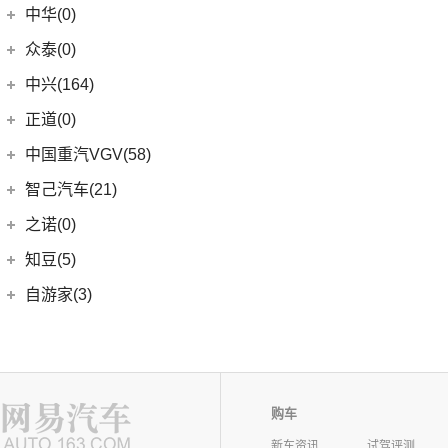
中华(0)
众泰(0)
众泰汽车
(0)
中兴(164)
(0)
众泰TS5
中兴汽车
(164)
正道(0)
(95)
领主
正道
(0)
中国重汽VGV(58)
(14)
小老虎
(0)
正道K350
中国重汽VGV
(58)
智己汽车(21)
(55)
威虎
(0)
正道H500
VGV U70
(18)
智己汽车
(21)
之诺(0)
(0)
正道K750
VGV U70Pro
(14)
(9)
智己LS6
知豆(5)
(0)
正道H600
VGV U75PLUS
(26)
(2)
智己LS7
知豆电动车
(5)
自游家(3)
(0)
正道GT
(5)
智己L7
(5)
知豆彩虹
大乘汽车
(3)
(0)
正道K550
(5)
智己L6
(3)
自游家NV
购车
新车资讯
试驾评测