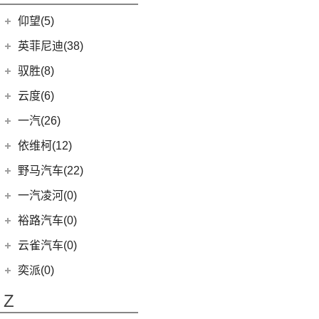
开拓者
(19)
(3)
索纳塔PHEV
金海狮
(5)
(3)
星途追风C-DM
小米SU7
(9)
缤果
(18)
仰望(5)
沃尔沃XC90
(9)
畅巡
(17)
(12)
途胜L
鑫源X30L
(24)
荣光新卡
(7)
星迈罗
仰望
(5)
英菲尼迪(38)
(5)
全新一代 名图
鑫源新能源
(4)
(2)
五菱龙卡
(5)
沃兰多
(3)
仰望U8
(6)
MUFASA 沐飒
(2)
东风英菲尼迪
(34)
好运1号
驭胜(8)
(2)
星云
(8)
创酷
(1)
仰望U9
(5)
领动
(2)
QX50
(11)
新海狮EV
江铃汽车
(8)
云度(6)
(6)
宏光V
(11)
探界者
(1)
仰望U7
(10)
现代ix35
Q50L
(11)
(8)
驭胜S350
云度
(6)
一汽(26)
(26)
宏光MINIEV
(6)
创界
(4)
现代ix25
QX60
(12)
(4)
云度π3
(12)
一汽吉林
(6)
五菱之光
依维柯(12)
(14)
迈锐宝XL
(3)
名图 纯电动
进口英菲尼迪
(4)
(1)
云度V01L
(7)
五菱星辰
(4)
森雅R8
南京依维柯
(12)
野马汽车(22)
(4)
探界者Plus
(3)
菲斯塔 纯电动
QX55
(4)
(1)
云度π1
(5)
五菱星光S
(2)
森雅鸿雁
(12)
Daily欧胜
野马汽车
(22)
一汽凌河(0)
(15)
伊兰特
(0)
云度π7
(6)
五菱NanoEV
一汽红塔
(20)
(5)
斯派卡
(11)
索纳塔
裕路汽车(0)
(2)
五菱征途
(20)
蓝舰T340
(1)
野马EC60
(4)
悦动
云雀汽车(0)
五菱工业
(23)
(14)
博骏
(3)
菲斯塔
奕派(0)
(23)
五菱EV50
(2)
斯派卡EV
进口现代
(6)
Z
(6)
帕里斯帝