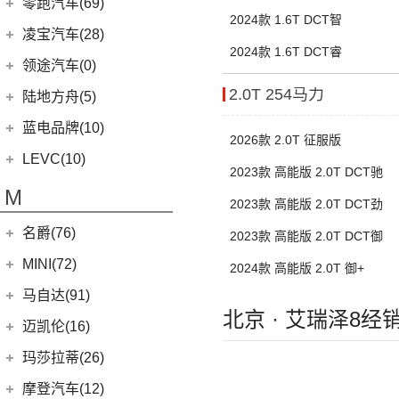
路特斯
(8)
零跑汽车(69)
(7)
大陆
(6)
(2)
领克03 PHEV
雷克萨斯CT
(6)
库里南
2024款 1.6T DCT智
Urus
(3)
ELETRE
(4)
零跑汽车
(69)
凌宝汽车(28)
(9)
(23)
领克05
雷克萨斯NX
(0)
浮影
Aventador
(5)
2024款 1.6T DCT睿
EMIRA
(2)
(14)
零跑T03
吉麦新能源
(28)
领途汽车(0)
(21)
(2)
领克02 PHEV
雷克萨斯ES
(2)
幻影
Evija
(1)
(6)
零跑S01
(17)
凌宝BOX
2.0T 254马力
(5)
(2)
领克05 PHEV
雷克萨斯LM
陆地方舟(5)
(2)
曜影
Evora
(1)
(26)
零跑C11
(4)
凌宝uni
(3)
(14)
领克07
雷克萨斯LS
陆地方舟
(5)
蓝电品牌(10)
(23)
零跑C01
2026款 2.0T 征服版
(7)
凌宝COCO
(15)
雷克萨斯UX
(5)
威途X35
蓝电品牌
(10)
LEVC(10)
2023款 高能版 2.0T DCT驰
(8)
蓝电E5
LEVC
(10)
M
2023款 高能版 2.0T DCT劲
(2)
蓝电E5 PLUS
L380
(4)
名爵(76)
2023款 高能版 2.0T DCT御
LEVC TX
(6)
上汽集团
(76)
MINI(72)
2024款 高能版 2.0T 御+
Cyberster
(4)
MINI
(67)
马自达(91)
北京 · 艾瑞泽8经
(3)
MG5天蝎座
MINI 3-DOOR
(25)
长安马自达
(77)
迈凯伦(16)
MG MULAN
(7)
MINI 5-DOOR
(10)
(20)
马自达3 昂克赛拉
迈凯伦
(16)
玛莎拉蒂(26)
MG ONE
(11)
MINI CLUBMAN
(11)
(0)
马自达EZ-6
(0)
塞纳
玛莎拉蒂
(26)
摩登汽车(12)
(2)
名爵5