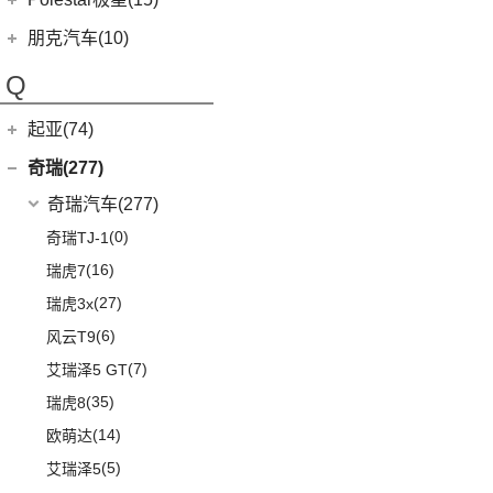
(8)
好猫
Polestar
(15)
朋克汽车(10)
(5)
好猫GT
Polestar 1
(1)
(0)
朋克猫
朋克汽车
(10)
Q
Precept
(0)
(0)
樱桃猫
(5)
朋克美美
起亚(74)
Polestar 4
(6)
(7)
闪电猫
(1)
朋克啦啦
起亚
(74)
Polestar 2
(6)
奇瑞(277)
(4)
朋克多多
(11)
狮铂拓界
Polestar 3
(2)
奇瑞汽车
(277)
(4)
福瑞迪
(0)
奇瑞TJ-1
(5)
智跑
(16)
瑞虎7
(13)
起亚K3
(27)
瑞虎3x
(6)
奕跑
(6)
风云T9
(4)
嘉华
(7)
艾瑞泽5 GT
(4)
K5凯酷
(35)
瑞虎8
KX CROSS
(2)
(14)
欧萌达
(2)
起亚K3 PHEV
(5)
艾瑞泽5