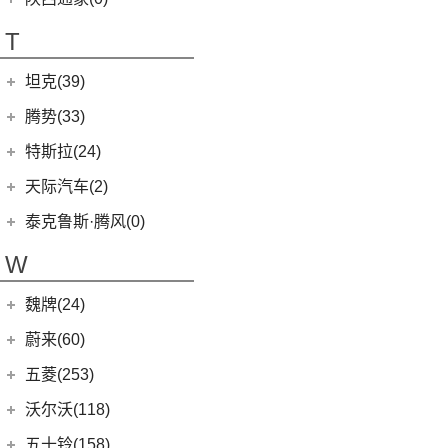
T70 EV
(1)
T70
(120)
T
EV80
(11)
坦克(39)
EG10
(2)
长城汽车
(39)
腾势(33)
G50
(18)
(0)
坦克800
腾势
(33)
T60
(9)
特斯拉(24)
(1)
坦克500新能源
(9)
腾势D9 DM-i
T90 EV
(2)
特斯拉中国
(13)
天际汽车(2)
(4)
坦克400新能源
(10)
腾势N7
V80
(212)
Model Y
(6)
天际汽车
(2)
泰克鲁斯·腾风(0)
(3)
坦克700
(6)
腾势D9 EV
EV90
(21)
Model 3
(7)
(0)
天际ME-S
泰克鲁斯·腾风
(0)
W
(13)
坦克300
(8)
腾势X
MIFA 9
(29)
进口特斯拉
(11)
(2)
天际ME7
GT96 TREV
(0)
(18)
坦克500
EUNIQ 5
(9)
魏牌(24)
Cybertruck
(3)
(0)
天际ME5
EV30
(19)
Roadster
(0)
长城汽车
(24)
蔚来(60)
G90
(27)
Model S
(4)
(3)
玛奇朵DHT
蔚来汽车
(60)
五菱(253)
V90
(122)
Model X
(4)
(7)
摩卡
(6)
蔚来ET5
上汽通用五菱
(230)
沃尔沃(118)
D60
(12)
(4)
拿铁DHT
(12)
蔚来ES6
(14)
荣光S
沃尔沃亚太
(83)
五十铃(158)