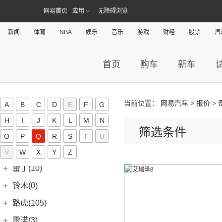
华晨鑫源
(54)
Karma(0)
(58)
域虎7
(7)
(0)
捷途旅行者
集度SIMUCar
网易首页
应用
无障碍浏览
(4)
(102)
博越X
帅铃T8
(12)
新海狮
Karma
(0)
凯迪拉克(72)
(12)
捷途X90 PRO
(5)
(2)
帝豪GSe
江淮IEV7S
新闻
体育
NBA
娱乐
音乐
游戏
财经
股票
汽
(15)
新海狮S
Revero GT
(0)
上汽通用凯迪拉克
(72)
克莱斯勒(1)
(40)
捷途X70 PLUS
(5)
(66)
远景
悍途
(27)
小海狮
(11)
凯迪拉克XT6
进口克莱斯勒
(1)
凯翼(34)
(3)
远景X3
首页
购车
新车
(9)
凯迪拉克XT4
(1)
大捷龙PHEV
(11)
缤越
凯翼
(34)
开瑞(28)
(15)
凯迪拉克XT5
(11)
帝豪
(3)
凯翼E5 EV
开瑞汽车
(28)
卡威(0)
(13)
凯迪拉克CT5
(2)
帝豪L雷神HiP
当前位置：
网易汽车
>
报价
>
(4)
凯翼V7
A
B
C
D
E
F
G
(11)
江豚
L
(5)
LYRIQ锐歌
(13)
星越L
(3)
凯翼X5
H
I
J
K
L
M
N
(0)
开瑞K50EV
(4)
凯迪拉克GT4
筛选条件
(6)
博越PRO
LITE(3)
(4)
凯翼X3
(2)
O
P
开瑞K60
Q
R
S
T
U
(8)
凯迪拉克CT6
(7)
炫界Pro EV
北汽新能源
(3)
岚图(20)
(4)
优优EV
V
W
X
Y
Z
(7)
凯迪拉克CT4
(9)
轩度
LITE
(3)
(11)
海豚EV
岚图
(20)
雷丁(10)
(4)
炫界
(6)
岚图梦想家
雷丁
(10)
铃木(0)
(10)
岚图FREE
(2)
雷丁i9
进口铃木
(0)
路虎(105)
(4)
岚图追光
(8)
芒果
(0)
吉姆尼
奇瑞路虎
(28)
雷诺(3)