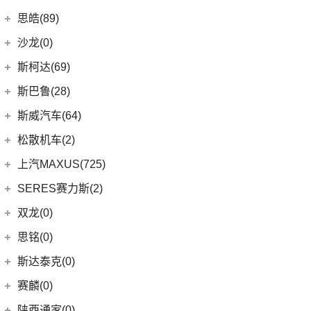
(2)
轩逸·纯电
(8)
荣威i6 MAX新能源
(9)
smart精灵#1
广汽三菱
(27)
思皓(89)
(6)
劲客
(3)
荣威Ei5
(13)
欧蓝德
江淮大众
(2)
沙龙(0)
(6)
天籁
(3)
鲸
(7)
奕歌
(2)
思皓E20X
沙龙汽车
(0)
斯柯达(69)
(6)
途达
(4)
荣威D5X DMH
(4)
劲炫
江汽集团
(87)
(0)
机甲龙
上汽斯柯达
(69)
斯巴鲁(28)
(15)
奇骏
(14)
荣威i5
(2)
祺智EV
(3)
思皓X4
(7)
柯米克
(14)
ARIYA艾睿雅
斯巴鲁
(28)
斯威汽车(64)
(5)
荣威RX5 MAX
(1)
阿图柯
(5)
思皓E40X
(6)
柯珞克
(2)
新蓝鸟
(11)
森林人
(3)
荣威RX3
华晨鑫源
(64)
松散机车(2)
(4)
思皓X7
(9)
速派
郑州日产
(51)
(3)
力狮
(3)
荣威ei6
(12)
斯威G01
松散机车
(2)
上汽MAXUS(725)
(5)
思皓E50A
(17)
明锐
(38)
纳瓦拉
(4)
斯巴鲁BRZ
(5)
荣威iMAX8 EV
(5)
斯威X3
(1)
SS SUMMER 夏天
上汽大通
(725)
SERES赛力斯(2)
(3)
爱跑
(5)
柯米克GT
(5)
锐骐7虎啸
(4)
斯巴鲁XV
(3)
荣威ei6 MAX
(11)
斯威X7
(1)
SS DOLPHIN 海豚
G20
(23)
(9)
思皓A5
金康赛力斯
(2)
双龙(0)
(8)
柯迪亚克GT
(6)
途达
(6)
傲虎
(4)
荣威i6 MAX
(4)
钢铁侠
EUNIQ 6
(8)
(10)
思皓QX
(2)
赛力斯SF5
(4)
昕锐
思铭(0)
(2)
奇骏·荣耀
(5)
荣威RX5新能源
(2)
斯威X2
EUNIQ 7
(2)
(7)
思皓曜
SF7
(0)
(4)
昕动
进口日产
(4)
斯达泰克(0)
(29)
斯威G05
FCV80
(1)
(8)
思皓E10X
(9)
柯迪亚克
(0)
日产Ariya
(1)
斯威G01 EV
赛麟(0)
T90
(37)
(33)
思皓X8
(4)
途乐
陕西通家(0)