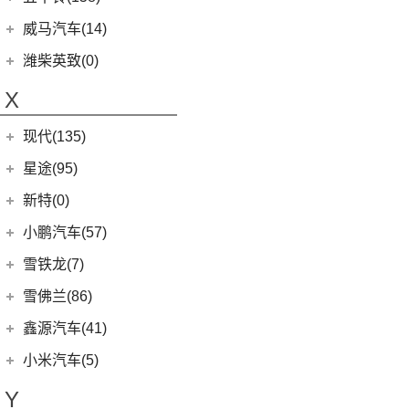
(6)
领地
(4)
摩卡新能源
(1)
蔚来ET9
(6)
五菱佳辰
(13)
沃尔沃XC60 E驱混动
江西五十铃
(158)
威马汽车(14)
D90 Pro
(16)
(0)
圆梦
(11)
蔚来EC6
(6)
五菱星光
(8)
沃尔沃S60
(44)
经典瑞迈
G10
(18)
威马汽车
(14)
潍柴英致(0)
(2)
玛奇朵DHT-PHEV
(0)
蔚来EP9
(6)
宏光S3
(8)
沃尔沃S90 E驱混动
D-MAX
(14)
(3)
威马EX6
(4)
拿铁DHT-PHEV
X
(18)
蔚来ES8
(9)
荣光
(9)
沃尔沃C40纯电
(57)
铃拓
(3)
威马EX5
(12)
蔚来ET7
(2)
缤果PLUS
(13)
沃尔沃S90
现代(135)
(16)
瑞迈S
(4)
威马E.5
(7)
五菱星驰
(7)
沃尔沃XC40
(27)
mu-X牧游侠
北京现代
(129)
星途(95)
(4)
威马W6
(9)
凯捷
(4)
沃尔沃EX30
(2)
EO 羿欧
(0)
威马M7
星途
(95)
新特(0)
(17)
宏光PLUS
(8)
沃尔沃S60 E驱混动
(3)
昂希诺 纯电动
(6)
星纪元 ES
小鹏汽车(57)
(3)
荣光V
(0)
沃尔沃EX90
(11)
胜达
(14)
星途追风
小鹏汽车
(57)
雪铁龙(7)
(8)
五菱Air ev晴空
(6)
沃尔沃XC40纯电
(4)
悦纳
(7)
星途瑶光C-DM
(4)
小鹏汽车X9
(8)
荣光EV
东风雪铁龙
(7)
雪佛兰(86)
(7)
沃尔沃XC60
(3)
领动 PHEV
(17)
星途瑶光
(9)
小鹏汽车G3i
(3)
之光小卡
(4)
凡尔赛C5 X
进口沃尔沃
(35)
上汽通用雪佛兰
(86)
鑫源汽车(41)
(7)
瑞纳
(18)
星途凌云
(11)
小鹏汽车G9
(7)
宏光
(1)
天逸BEYOND PHEV
(3)
(6)
沃尔沃XC90 E驱混动
科鲁泽
华晨鑫源
(37)
(4)
昂希诺
小米汽车(5)
(22)
星途揽月
(23)
小鹏汽车P7
(18)
荣光小卡
(2)
天逸BEYOND
(8)
沃尔沃V60
(3)
科沃兹
(6)
(6)
库斯途
鑫源X30
小米汽车
(5)
(8)
星纪元 ET
Y
(10)
小鹏汽车P5
(6)
五菱征程
(6)
沃尔沃V90
(13)