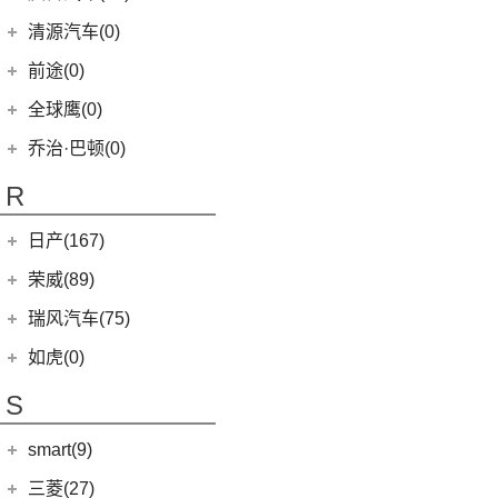
(1)
艾瑞泽5e
庆铃汽车
(24)
清源汽车(0)
(3)
瑞虎3xe
(24)
TAGA达咖H
清源汽车
(0)
前途(0)
(3)
大蚂蚁
(0)
清源尊者
全球鹰(0)
(16)
QQ冰淇淋
(0)
清源小尊
乔治·巴顿(0)
(10)
小蚂蚁
R
(10)
艾瑞泽e
(4)
瑞虎e
日产(167)
eQ7
(3)
东风日产
(112)
荣威(89)
(12)
逍客
上汽集团
(89)
瑞风汽车(75)
(7)
骐达
(2)
龙猫
江汽集团
(75)
如虎(0)
(3)
楼兰
(1)
科莱威CLEVER
(12)
瑞风L6 MAX
S
(5)
日产N7
(12)
荣威RX5
(51)
瑞风M3
(9)
探陆
smart(9)
(5)
荣威RX9
(3)
瑞风L5
(25)
轩逸
(9)
荣威iMAX8
smart
(9)
三菱(27)
(9)
瑞风M4