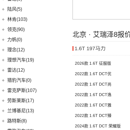
(0)
英格尼斯
(0)
揽胜极光L P300e
东风雷诺
(3)
陆风(5)
(11)
发现运动版
(3)
雷诺e诺
陆风汽车
(5)
林肯(103)
(15)
揽胜极光L
进口雷诺
(0)
(5)
陆风荣曜
长安林肯
(60)
领克(90)
北京 · 艾瑞泽8报
(2)
发现运动版P300e
Espace
(0)
(18)
冒险家
领克汽车
(90)
力帆(0)
进口路虎
(77)
(0)
达斯特
(12)
航海家
(13)
领克03
1.6T 197马力
重庆力帆
(0)
理念(12)
(1)
卫士P400e
(2)
冒险家PHEV
(12)
领克01
(0)
乐途
理念汽车
(12)
理想汽车(19)
(0)
揽胜极光(进口)
2026款 1.6T 征服版
(13)
林肯Z
(6)
领克06 PHEV
(12)
广汽本田VE-1
(2)
揽胜运动版新能源
理想汽车
(19)
雷达(12)
(15)
飞行家
(6)
2022款 1.6T DCT优
领克02
(17)
揽胜
(6)
理想L9
雷达汽车
(12)
猎豹汽车(0)
林肯(进口)
(43)
(3)
领克01新能源
2022款 1.6T DCT尚
(16)
发现
(6)
理想L8
(12)
雷达RD6
猎豹汽车
(0)
MKZ
(11)
雷克萨斯(107)
(6)
领克09
(11)
2022款 1.6T DCT逸
揽胜星脉
(1)
理想MEGA
(0)
猎豹Coupe
(5)
航海家(进口)
雷克萨斯
(107)
(14)
领克09 PHEV
劳斯莱斯(17)
(1)
揽胜P400e
(6)
理想L7
2022款 1.6T DCT雅
(0)
缤歌
MKC
(5)
(8)
(16)
领克06
雷克萨斯RX
劳斯莱斯
(17)
兰博基尼(13)
(20)
卫士
2022款 1.6T DCT臻
(0)
猎豹CT7
(1)
飞行家PHEV
(0)
(5)
领克ZERO
雷克萨斯LC
(5)
古思特
兰博基尼
(13)
路特斯(8)
(9)
揽胜运动版
(14)
领航员
(4)
(2)
2024款 1.6T DCT 荣耀版
领克02 Hatchback
雷克萨斯UX新能源
(2)
魅影
Huracan
(5)