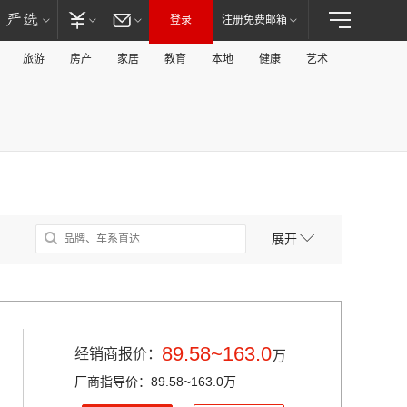
登录
注册免费邮箱
旅游
房产
家居
教育
本地
健康
艺术
展开
89.58~163.0
经销商报价：
万
厂商指导价：89.58~163.0万