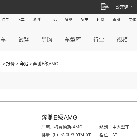
股票
汽车
科技
手机
智能
家电
时尚
直播
文化
新车
试驾
导购
车型库
行业
视频
车
>
报价
>
奔驰
> 奔驰E级AMG
奔驰E级AMG
厂商：梅赛德斯-AMG
级别：中大型车
排量（L）:3.0L/3.0T/4.0T
档位：AT