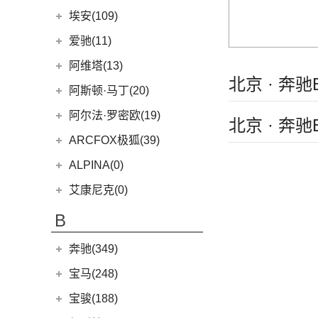
(6)
问界M9
上汽奥迪
(89)
埃安(109)
(2)
问界M5 EV
(15)
奥迪Q5 e-tron
埃安
(109)
爱驰(11)
(14)
问界M7
(33)
奥迪A7L
AION S MAX
(5)
爱驰
(11)
阿维塔(13)
(14)
问界M5
(41)
奥迪Q6
北京 · 奔
(3)
传祺GS4 PHEV
(8)
爱驰U5
阿维塔科技
(13)
阿斯顿·马丁(20)
一汽-大众奥迪
(208)
Aion V
(34)
(3)
爱驰U6
(13)
阿维塔11
阿斯顿·马丁
(20)
阿尔法·罗密欧(19)
北京 · 奔
(8)
奥迪e-tron
AION S Plus
(9)
DBS
(4)
阿尔法·罗密欧
(19)
ARCFOX极狐(39)
(1)
奥迪Q2L e-tron
Aion Y
(29)
V8 Vantage
(5)
Stelvio
(8)
北汽新能源
(39)
ALPINA(0)
(22)
奥迪A6L
Aion S
(22)
DBX
(6)
Giulia
(11)
(20)
极狐 阿尔法S(ARCFOX αS)
(2)
奥迪A6L新能源
Aion LX
(4)
艾康尼克(0)
DB11
(4)
(19)
极狐 阿尔法T(ARCFOX αT)
(14)
奥迪Q2L
(3)
传祺GE3
艾康尼克
(0)
B
Valhalla
(1)
(20)
奥迪Q5L
(0)
艾康尼克七系
奔驰(349)
(33)
奥迪A3两厢
(28)
北京奔驰
(116)
奥迪Q3
宝马(248)
(12)
奥迪Q4 e-tron
(9)
奔驰A级
华晨宝马
(90)
宝骏(188)
(19)
奥迪A3三厢
(2)
奔驰EQA