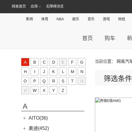
网易首页
应用
无障碍浏览
新闻
体育
NBA
娱乐
音乐
游戏
财经
首页
购车
当前位置：
网易汽
A
B
C
D
E
F
G
H
I
J
K
L
M
N
筛选条件
O
P
Q
R
S
T
U
V
W
X
Y
Z
A
AITO(36)
赛力斯汽车
(36)
奥迪(452)