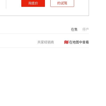
询底价
约试驾
在售
停产
共
家经销商
在地图中查看