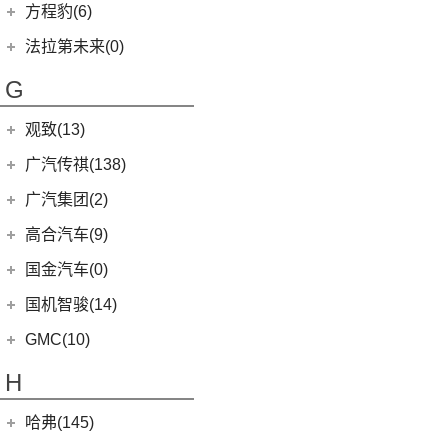
凯美瑞
雄狮F16
(3)
(8)
福克斯两厢
启腾M70EV
方程豹(6)
(2)
法拉利488
(9)
凌渡
(14)
征服者5
(5)
睿蓝9
(21)
(24)
汉兰达
雄狮F22
(3)
(5)
福特EVOS
启腾EX80
方程豹
(6)
法拉第未来(0)
(17)
途岳
(3)
伽途ix5
(11)
睿蓝7
(7)
广汽丰田iA5
(4)
(2)
福睿斯
启腾EX7
(6)
豹5
(22)
法拉第未来
(0)
途昂
(2)
萨普
G
(6)
睿蓝X3 PRO
(13)
丰田C-HR
(10)
(4)
福克斯三厢
启腾M70
ID.4 X
(14)
FF91
(0)
(65)
风景G7
(2)
枫叶80v PRO
(5)
丰田C-HR EV
江铃福特
(267)
观致(13)
(4)
新桑塔纳
(128)
大将军G9
(23)
威兰达
(79)
新全顺
观致汽车
(13)
广汽传祺(138)
(4)
帕萨特PHEV
(27)
风景G9
(6)
威兰达高性能版
(3)
领界EV
(6)
观致7
广汽乘用车
(138)
ID.3
(7)
广汽集团(2)
(3)
伽途ix7
(3)
致炫X
(11)
撼路者
(1)
观致3
(8)
传祺E8
(12)
途铠
(16)
拓陆者胜途5
广汽本田
(2)
高合汽车(9)
(9)
广汽丰田bZ4X
(9)
途睿欧
(6)
观致5
(8)
影酷
(5)
途观X
(39)
拓陆者驭途9
(2)
绎乐
华人运通
(9)
国金汽车(0)
一汽丰田
(192)
(7)
福特烈马
(4)
影豹
(10)
威然
(8)
拓陆者胜途7
(5)
高合HiPhi X
(5)
卡罗拉双擎E+
国机智骏(14)
(7)
领界S
(4)
传祺GS4
(3)
辉昂
(4)
高合HiPhi Z
(3)
奕泽E进擎
(114)
国机智骏
(14)
新世代全顺
GMC(10)
(15)
POLO
(15)
传祺M6
(17)
奕泽IZOA
(15)
GX5
(6)
领睿
GMC
(10)
H
(4)
传祺ES9
进口大众
(15)
(5)
一汽丰田bZ4X
(22)
GC1
(3)
领裕
YUKON
(3)
(17)
传祺GS8
(2)
途锐eHybrid
(7)
哈弗(145)
RAV4荣放双擎E+
GC2
(5)
进口福特
(7)
SAVANA
(2)
(5)
传祺GA4 PLUS
(10)
途锐