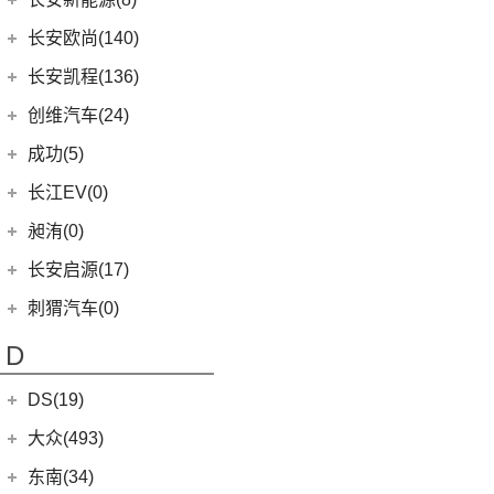
(3)
奥迪S8
(6)
奔驰GLC AMG
(10)
宝马M8
(5)
海豹06 DM-i
(8)
风骏7 EV
(9)
逸动
(5)
深蓝G318
长安新能源
(8)
长安欧尚(140)
(5)
奔驰GLE AMG
(1)
宝马M5
(0)
海豹06GT
(41)
金刚炮
(10)
长安CS75
(0)
深蓝S05
(8)
逸动EV
(3)
奔驰GLA AMG
长安欧尚
(140)
(2)
长安凯程(136)
宝马X3M
(10)
唐EV
(4)
炮EV
(6)
长安CS95
(13)
深蓝S7
(1)
奔驰GLS AMG
(4)
长安欧尚A600 EV
(2)
宝马X5M
长安凯程
(136)
创维汽车(24)
(16)
宋PLUS DM-i
(13)
山海炮
(16)
长安UNI-K
(16)
长安深蓝SL03
(3)
奔驰GLB AMG
(3)
长安欧尚Z6智电iDD
(2)
宝马X6M
(4)
凯程F300
(17)
汉EV
创维汽车
(24)
(22)
风骏5
成功(5)
(3)
锐程CC
(3)
奔驰S级AMG
(13)
长安欧尚Z6
(2)
宝马X4M
(5)
睿行M90
(15)
海豹
(24)
创维汽车EV6
航天成功
(5)
(10)
UNI-K 智电iDD
长江EV(0)
(12)
奔驰AMG GT
(0)
欧尚E01
(3)
睿行S50
(11)
驱逐舰05
(6)
(1)
悦翔
成功BEV6
昶洧(0)
(7)
奔驰A级AMG(进口)
(7)
欧尚X5 PLUS
(8)
神骐F30
(2)
比亚迪e9
(4)
(20)
长安CS75 PLUS
成功V2
昶洧
(0)
长安启源(17)
(9)
奔驰CLA AMG
(1)
长安欧尚科尚EV
(18)
神骐PLUS
(2)
比亚迪e3
(12)
长安CS85 COUPE
(0)
昶洧TP-488c
(6)
奔驰E级AMG
长安启源
(17)
(4)
长安欧尚科赛5
刺猬汽车(0)
(18)
睿行M60
(13)
唐新能源
(24)
长安览拓者
(5)
奔驰G AMG
(7)
(4)
长安欧尚X70A
长安启源E07
(9)
睿行EM80
(6)
元Pro
D
(10)
长安CS55 PLUS
(14)
奔驰C级AMG
(10)
(21)
长安欧尚X7 PLUS
长安启源A07
(18)
睿行M80
(15)
长安UNI-T
DS(19)
梅赛德斯-EQ
(7)
(3)
长安欧尚A800
(36)
凯程F70
(9)
长安Lumin
DS汽车
(16)
大众(493)
(7)
(5)
奔驰EQS
奔奔E-Star
(1)
睿行S50T
(5)
锐程PLUS
DS 9
(5)
(7)
(0)
奔驰EQC(进口)
欧诺S
一汽-大众
(251)
东南(34)
(2)
睿行ES30
(8)
长安F70蓝鲸版