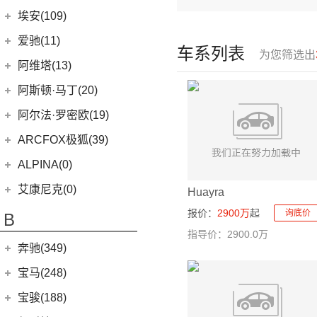
(6)
问界M9
上汽奥迪
(89)
埃安(109)
(2)
问界M5 EV
(15)
奥迪Q5 e-tron
埃安
(109)
爱驰(11)
车系列表
(14)
问界M7
为您筛选出
(33)
奥迪A7L
(3)
传祺GS4 PHEV
爱驰
(11)
阿维塔(13)
(14)
问界M5
(41)
奥迪Q6
AION S MAX
(5)
(8)
爱驰U5
阿维塔科技
(13)
阿斯顿·马丁(20)
一汽-大众奥迪
(208)
Aion V
(34)
(3)
爱驰U6
(13)
阿维塔11
阿斯顿·马丁
(20)
阿尔法·罗密欧(19)
(1)
奥迪Q2L e-tron
AION S Plus
(9)
DBS
(4)
阿尔法·罗密欧
(19)
ARCFOX极狐(39)
(22)
奥迪A6L
Aion Y
(29)
V8 Vantage
(5)
Stelvio
(8)
北汽新能源
(39)
ALPINA(0)
(2)
奥迪A6L新能源
Aion LX
(4)
DBX
(6)
Giulia
(11)
(20)
极狐 阿尔法S(ARCFOX αS)
(8)
奥迪e-tron
Aion S
(22)
艾康尼克(0)
Huayra
DB11
(4)
(19)
极狐 阿尔法T(ARCFOX αT)
(14)
奥迪Q2L
(3)
传祺GE3
艾康尼克
(0)
报价：
2900万
起
询底价
B
Valhalla
(1)
(20)
奥迪Q5L
(0)
艾康尼克七系
指导价：2900.0万
奔驰(349)
(33)
奥迪A3两厢
(19)
北京奔驰
(116)
奥迪A3三厢
宝马(248)
(28)
奥迪Q3
(9)
奔驰A级
华晨宝马
(90)
宝骏(188)
(12)
奥迪Q4 e-tron
(2)
奔驰EQA