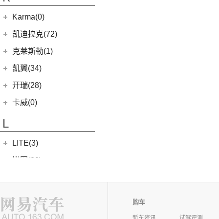
银河L7
(8)
大力神K5
(10)
福顺
ROBO-01
(4)
(6)
捷途X95
(2)
(4)
缤越ePro
江淮iEVA50
华晨鑫源
(54)
Karma(0)
(58)
域虎7
(7)
(0)
捷途旅行者
集度SIMUCar
(4)
(102)
博越X
帅铃T8
(12)
新海狮
Karma
(0)
凯迪拉克(72)
(12)
捷途X90 PRO
(5)
(2)
帝豪GSe
江淮IEV7S
(15)
新海狮S
Revero GT
(0)
上汽通用凯迪拉克
(72)
克莱斯勒(1)
(40)
捷途X70 PLUS
(5)
(66)
远景
悍途
(27)
小海狮
(11)
凯迪拉克XT6
进口克莱斯勒
(1)
凯翼(34)
(3)
远景X3
(9)
凯迪拉克XT4
(1)
大捷龙PHEV
(11)
缤越
凯翼
(34)
开瑞(28)
(15)
凯迪拉克XT5
(11)
帝豪
(3)
凯翼E5 EV
开瑞汽车
(28)
卡威(0)
(13)
凯迪拉克CT5
(2)
帝豪L雷神HiP
(4)
凯翼V7
(11)
江豚
L
(5)
LYRIQ锐歌
(13)
星越L
(3)
凯翼X5
(0)
开瑞K50EV
(4)
凯迪拉克GT4
(6)
博越PRO
LITE(3)
(4)
凯翼X3
(2)
开瑞K60
(8)
凯迪拉克CT6
(7)
炫界Pro EV
北汽新能源
(3)
岚图(20)
(4)
优优EV
(7)
凯迪拉克CT4
(9)
轩度
LITE
(3)
(11)
海豚EV
岚图
(20)
雷丁(10)
(4)
炫界
(6)
岚图梦想家
雷丁
(10)
铃木(0)
购车
(10)
岚图FREE
(2)
雷丁i9
进口铃木
(0)
路虎(105)
新车资讯
试驾评测