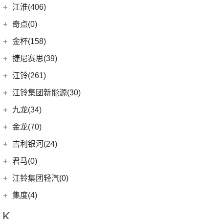
(14)
捷豹XFL
(11)
捷达VA3
奇瑞汽车
(257)
江淮(406)
(5)
牧马人4xe
(2)
博瑞ePro
(15)
几何C
(9)
极氪007
(11)
捷豹XEL
(7)
捷达VS5
(20)
捷途X70 PRO
(6)
大切诺基(进口)
江淮汽车
(406)
(9)
星越L 雷神Hi·P
奇点(0)
进口捷豹
(22)
(19)
捷达VS7
(5)
捷途大圣i-DM
(7)
牧马人
(98)
(3)
帝豪S
星锐
奇点汽车
(0)
金杯(158)
(3)
捷豹I-PACE
(53)
捷途X90 PLUS
(1)
角斗士
(10)
(4)
星越ePro
瑞风S4
(0)
奇点iC3
华晨雷诺
(94)
捷尼赛思(39)
(11)
捷豹F-PACE
(31)
捷途X70
(1)
(5)
帝豪EV Pro
瑞风M5
(0)
奇点iS6
(0)
领坤EV
捷尼赛思
(39)
江铃(261)
(8)
捷豹F-TYPE
(15)
捷途大圣
(5)
(4)
远景X6
江淮iEV7L
(11)
大海狮
(12)
捷尼赛思GV80
江铃汽车
(261)
江铃集团新能源(30)
(3)
捷途X70 Coupe
(6)
(5)
吉利ICON
瑞风S7
(31)
阁瑞斯
(4)
捷尼赛思G80
(34)
大道
江铃集团新能源
(10)
(0)
捷途自由者
九龙(34)
(6)
(12)
豪越L
江淮iEV6E
(8)
金杯快运
(4)
捷尼赛思GV60
(16)
域虎3
(18)
(4)
捷途X90
易至EX5
九龙汽车
(34)
(8)
(5)
缤瑞COOL
江淮V7
金龙(70)
(3)
新海狮
(2)
捷尼赛思纯电G80
(30)
域虎9
(6)
(2)
捷途X70S EV
易至EV3
(10)
(64)
(2)
博越L
帅铃T6
九龙A5S
金龙客车
(70)
吉利银河(24)
(21)
海狮王
(17)
捷尼赛思G70
(8)
域虎5
(6)
捷途X70 C-DM
雷诺 江铃集团
(20)
(2)
(9)
(3)
博瑞
江淮iEVS4
九龙A4
(24)
凯锐浩克
吉利银河
(24)
(4)
金杯F50
君马(0)
(10)
特顺EV
(14)
捷途X70S
(20)
羿
(3)
(4)
(6)
嘉际
嘉悦X4
艾菲
(24)
凯歌
(7)
(16)
金杯海狮
银河E8
江铃集团轻汽(0)
(40)
宝典
(14)
捷途X70M
(17)
(7)
(4)
博越
江淮iC5
九龙A6
(2)
凯特
(6)
银河E5
绵阳金杯
(10)
(48)
特顺
集度(4)
(8)
山海L9
(13)
(11)
(12)
星瑞
嘉悦A5
九龙A5
(20)
金威
(6)
银河L6
(2)
金典
(7)
域虎EV
集度汽车
(4)
(3)
捷途山海T2
K
(10)
(5)
豪越
嘉悦X7
(5)