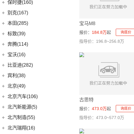
(3)
宝马1系
上汽通用五菱
(188)
保时捷(160)
(12)
奥迪Q5L Sportback
(4)
奔驰A级AMG
(7)
宝马5系新能源
(10)
宝骏RS-7
保时捷
(160)
别克(167)
(20)
奥迪Q3 Sportback
(6)
奔驰GLA
(1)
宝马X1新能源
(7)
宝骏RC-5
(35)
保时捷911
上汽通用别克
(167)
本田(285)
宝马M8
(17)
奥迪A4L
(4)
奔驰E级新能源
(18)
宝马3系
(6)
宝骏730
Panamera
(26)
(5)
昂科旗
报价：
184.8万
起
询底价
广汽本田
(164)
标致(39)
(19)
进口奥迪
(97)
奔驰C级
(6)
宝马X3
(7)
宝骏310W
(23)
保时捷718
(34)
别克GL8
指导价：196.8~256.8万
(15)
雅阁
东风标致
(39)
(5)
奔驰EQB
(19)
奔腾(114)
奥迪A5
(5)
宝马X2
(2)
宝骏E100
Taycan
(21)
(3)
阅朗
(8)
e:NP1 极湃1
(3)
(4)
奔驰EQE
标致5008
(1)
奥迪e-tron GT
一汽奔腾
(114)
(6)
宝马iX3
宝沃(16)
(4)
宝骏悦也
(14)
Cayenne新能源
(4)
昂科拉GX
(27)
皓影
(15)
(2)
奔驰GLB
标致4008 PHEV
(5)
奥迪A4 Allroad
(14)
(30)
宝马X5
奔腾NAT
宝沃
(16)
(7)
宝骏360
比亚迪(282)
(19)
Panamera新能源
(11)
君威
(24)
型格
(24)
(3)
奔驰GLC
标致408X
(8)
奥迪A4 Avant
(9)
(5)
宝马X1
奔腾E01
(4)
(2)
宝骏悦也Plus
宝沃BX5
Cayenne
(13)
比亚迪
(282)
宾利(38)
(5)
昂科拉
(9)
ZR-V 致在
(5)
(2)
奔驰EQC
标致e2008
(3)
奥迪e-tron(进口)
(17)
(6)
宝马5系
奔腾小马
(7)
(10)
云朵
宝沃BX7
(15)
(2)
Macan新能源
元PLUS
宾利
(38)
(2)
微蓝7
北京(49)
(6)
皓影新能源
(20)
(13)
奔驰E级
标致508L
(11)
奥迪Q8
(4)
(10)
宝马i3
奔腾T55
(4)
(2)
宝骏310
宝沃BXi7
Macan
(7)
(8)
海狮07 EV
(9)
(12)
微蓝6
添越
北京越野
(49)
(16)
凌派
北京汽车(106)
(3)
标致408
(10)
福建奔驰
(28)
奥迪A7
(8)
奔腾T77
进口宝马
(126)
古思特
(4)
宝骏云海
(6)
海鸥
(9)
(6)
威朗
添越PHEV
(15)
(5)
奥德赛
北京BJ30
北京汽车
(106)
(2)
标致508L PHEV
(19)
北汽新能源(5)
奥迪A8L
(18)
威霆
(5)
奔腾T33
(8)
宝马5系(进口)
报价：
473.0万
起
询底价
(55)
宝骏530
(12)
护卫舰07
(10)
(3)
别克GL6
飞驰
(13)
(4)
缤智
北京BJ90
(6)
(1)
标致2008
北京EU7
(1)
奥迪A8L新能源
(10)
奔驰V级
北汽新能源
(5)
(14)
奔腾B70S
北汽制造(55)
(11)
宝马X7
指导价：473.0~577.0万
(6)
宝骏RC-6
(5)
宋L
(13)
(15)
昂科威Plus
欧陆
(14)
(27)
飞度
北京BJ40
(5)
(9)
标致4008
北京U7
(6)
奥迪A6 Avant
进口奔驰
(104)
EC5
(3)
(15)
奔腾T99
(3)
宝马i4
北京汽车制造厂
(55)
(6)
宝骏RS-5
北汽瑞翔(16)
(11)
宋PLUS EV
(15)
昂科威S
(17)
(12)
冠道
北京BJ80
(9)
北京EU5 PLUS
(9)
奥迪Q7