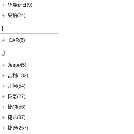
黄海N3
SUPRA
(5)
(3)
(10)
枭龙
海格H5V
(0)
恒驰7
华晨新日(9)
(19)
(3)
红旗HS7
汉腾X5 EV
(20)
黄海N7
(7)
(6)
哈弗H9
海格H5C
(1)
恒驰5
华晨新日
(9)
昊铂(24)
(8)
大牛
(7)
哈弗H6
(0)
恒驰6
(3)
华晨新日i03A
昊铂
(24)
I
(40)
黄海N2
(4)
哈弗酷狗
(6)
华晨新日i03
(14)
昊铂HT
(12)
哈弗大狗
iCAR(8)
(10)
昊铂GT
(4)
哈弗H7
奇瑞新能源
(8)
J
(10)
哈弗H6S
iCAR 03
(8)
Jeep(45)
广汽菲克
(26)
吉利(182)
(6)
自由侠
吉利汽车
(182)
几何(54)
(4)
大指挥官
(1)
帝豪GL PHEV
几何汽车
(54)
极氪(27)
(7)
指南者
(4)
星越S
(8)
几何E
极氪汽车
(27)
捷豹(56)
(8)
自由光
(6)
星越
(11)
几何G6
(3)
极氪X
奇瑞捷豹
(34)
捷达(37)
(1)
大指挥官PHEV
(7)
帝豪EV
(4)
几何M6
ZEEKR 001
(4)
(9)
捷豹E-PACE
一汽-大众
(37)
捷途(257)
进口Jeep
(19)
(3)
嘉际ePro
(16)
几何A
ZEEKR 009
(11)