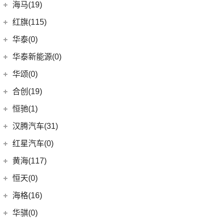
(18)
皇冠陆放
长城汽车
(145)
海马(19)
(4)
福特F-150
SIERRA
(5)
(9)
传祺E9
(3)
蔚揽
(16)
凌放HARRIER
(15)
哈弗神兽
Mustang
(3)
一汽海马
(7)
红旗(115)
(4)
传祺GA8
大众R
(1)
(21)
RAV4荣放
(4)
哈弗二代大狗
(7)
海马7X
一汽红旗
(115)
华泰(0)
(29)
传祺M8
(1)
高尔夫R
(6)
威驰FS
(5)
哈弗H2
海马汽车
(10)
(2)
红旗E-HS3
(1)
传祺M6 MAX
华泰新能源(0)
安徽大众
(1)
(21)
卡罗拉锐放
(13)
哈弗M6
(8)
海马8S
(11)
红旗HQ9
(6)
传祺GA6
(1)
大众ID.UNYX 与众
华颂(0)
(5)
一汽丰田bZ3
(8)
哈弗F7
(2)
海马6P
(17)
红旗H9
(13)
传祺GS4 PLUS
(7)
合创(19)
格瑞维亚
(6)
哈弗初恋
海马新能源
(2)
(5)
红旗H6
(9)
传祺GS3
(13)
亚洲狮
合创汽车
(19)
(7)
哈弗H6 Coupe
恒驰(1)
(2)
爱尚EV
(12)
红旗E-HS9
(2)
传祺GS4 COUPE
(7)
柯斯达
(5)
(0)
哈弗H5
合创V09
恒大新能源
(1)
汉腾汽车(31)
(5)
红旗EH7
(13)
亚洲龙
(17)
(3)
枭龙MAX
合创Z03
(0)
恒驰9
汉腾汽车
(31)
(2)
红旗L5
红星汽车(0)
(22)
卡罗拉
(7)
(2)
哈弗F5
合创007
(0)
恒驰2
(0)
(14)
红旗H5
汉腾X8
黄海(117)
(6)
威驰
(12)
哈弗赤兔
(0)
恒驰3
(7)
(13)
红旗E-QM5
汉腾X7
黄海汽车
(117)
恒天(0)
进口丰田
(22)
(3)
哈弗H6 DHT-PHEV
(0)
恒驰8
(10)
(3)
红旗H7
汉腾V7
(36)
黄海N1S
海格(16)
(6)
埃尔法
(4)
哈弗二代大狗新能源
(0)
恒驰4
(8)
(0)
红旗H7 PHEV
汉腾X5
(2)
黄海N1
(11)
威尔法
苏州金龙
(16)
(6)
哈弗F7x
华骐(0)
(0)
恒驰1
(3)
(12)
红旗HS5
幸福e+
(11)