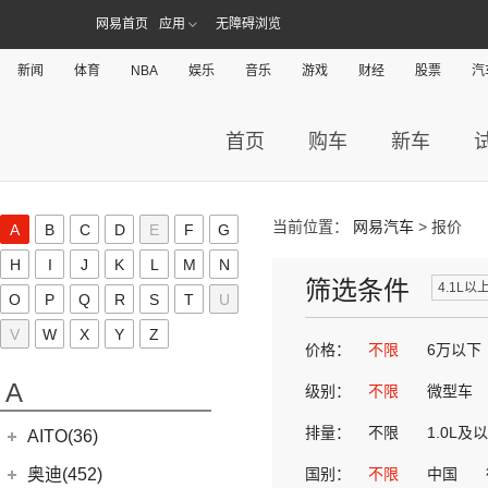
网易首页
应用
无障碍浏览
新闻
体育
NBA
娱乐
音乐
游戏
财经
股票
汽
首页
购车
新车
当前位置：
网易汽车
> 报价
A
B
C
D
E
F
G
H
I
J
K
L
M
N
筛选条件
4.1L以
O
P
Q
R
S
T
U
V
W
X
Y
Z
价格：
不限
6万以下
A
级别：
不限
微型车
排量：
不限
1.0L及
AITO(36)
赛力斯汽车
(36)
奥迪(452)
国别：
不限
中国