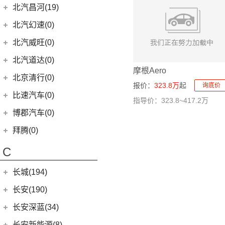
EQA
(1)
EC3
(2)
(8)
奔腾T90
(1)
宝马X5新能源
BJ 212
(12)
(4)
宝骏RS-3
北汽瑞翔
(16)
(15)
宋Pro DM-i
北汽昌河(19)
(15)
昂科威
(1)
北京F40
东风本田
(121)
(8)
北京EX3
(5)
奥迪A6 Allroad
(17)
奔驰GLE
(13)
奔腾B70
(9)
宝马8系
(4)
(1)
宝骏Valli
北汽小猫
(6)
(11)
秦EV
北汽瑞翔X5
北汽昌河
(19)
(4)
别克GL8新能源
北汽幻速(0)
(6)
本田CR-V新能源
(3)
北京X7 PHEV
Audi Sport
(58)
(6)
奔驰GLS
(2)
宝马2系Gran Tourer
(17)
(2)
宝骏E200
勇士皮卡
(19)
(5)
汉DM-i
北汽瑞翔X3
(7)
(2)
世纪
北汽昌河A6
北汽威旺(0)
(9)
本田HR-V
(6)
北京X3
(8)
奥迪RS4
(8)
奔驰G级
(10)
宝马2系
(5)
(4)
宝骏享境
战旗
(3)
海狮05 EV
(12)
(3)
君越
北汽昌河M50S
LIFE
(8)
(15)
北京X7
北汽道达(0)
(3)
奥迪S6
(4)
奔驰C级(进口)
(8)
宝马Z4
(11)
(21)
宝骏510
元宝
(14)
海豚
(3)
(2)
凯越
北汽EC100
摩根Aero
(4)
本田e:NS1
(14)
北京EU5
(9)
奥迪S5
(4)
奔驰GLE新能源
北京清行(0)
(6)
宝马6系GT
KiWi EV
(8)
(9)
勇士
(5)
宋MAX DM-i
(8)
(2)
英朗
北汽EV5
报价：
323.8万
起
询底价
(4)
东风本田M-NV
(5)
北京X5
(3)
奥迪SQ5
(11)
奔驰CLS级
(9)
宝马iX
(18)
宝骏RM-5
比速汽车(0)
(3)
元UP
(6)
北汽EV2
指导价：323.8~417.2万
(16)
英仕派
(10)
北京U5 PLUS
(1)
奥迪RS e-tron GT
(2)
奔驰C级旅行版
(23)
宝马4系
(19)
秦PLUS EV
博郡汽车(0)
(2)
昌河北斗星X5
(13)
本田UR-V
(8)
北京U5
(2)
奥迪RS6
(12)
奔驰CLA级
(6)
宝马X6
(11)
秦PLUS DM-i
(2)
昌河北斗星
拜腾(0)
(11)
本田XR-V
(4)
北京EX5
(16)
奥迪RS5
(3)
奔驰GLC(进口)
(3)
宝马X5(进口)
(5)
秦L
拜腾汽车
(0)
(23)
思域
C
(13)
魔方
(1)
奥迪R8
(6)
奔驰B级
(22)
宝马7系
(2)
海狮07DM-i
M-Byte Concept
(0)
(10)
本田CR-V
(2)
奥迪RS7
(6)
奔驰A级(进口)
(5)
宝马X4
长城(194)
(3)
比亚迪D1
K-Byte Concept
(0)
(8)
享域
(5)
奥迪S4
(11)
奔驰E级(进口)
宝马M
(32)
(6)
秦Pro DM
长城汽车
(194)
长安(190)
(9)
艾力绅
(4)
奥迪S7
(13)
奔驰S级
(9)
宝马M4
(9)
比亚迪e2
(98)
炮
长安汽车
(190)
长安深蓝(34)
(1)
奥迪RS Q8
梅赛德斯-AMG
(74)
(4)
宝马M3
(8)
秦Pro EV
(8)
风骏7
(8)
长安UNI-V
长安深蓝
(34)
长安新能源(8)