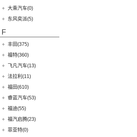
(29)
菱智M5
(6)
(3)
高尔夫GTI
风光E3
(2)
小康C56
郑州日产
(7)
大乘汽车(0)
(20)
风行T5 EVO
(16)
(10)
大众CC
风光MINI EV
(4)
小康D51
(7)
帕拉丁
东风奕派(5)
(8)
风行游艇
ID.4 CROZZ
(19)
(17)
风光380
(1)
小康K02
东风乘用车
(5)
F
(16)
风行M7
(2)
迈腾GTE
(4)
小康C31
eπ 007
(5)
(3)
菱智V3
(4)
探岳X
(2)
小康C37
丰田(375)
(25)
菱智PLUS
(11)
探岳
(3)
小康K07S
广汽丰田
(161)
福特(360)
(10)
风行S60 EV
(6)
大众CC猎装车
(1)
小康C51
(6)
锋兰达
长安福特
(86)
飞凡汽车(13)
(0)
风行M7新能源
上汽大众
(225)
(2)
小康C36
(2)
致炫
(5)
福特电马
上汽集团
(13)
法拉利(11)
(20)
途昂X
(1)
小康C35
(4)
雷凌双擎E+
(1)
锐际新能源
(3)
飞凡ER6
法拉利
(11)
福田(610)
(2)
途观L PHEV
(2)
小康K05S
(8)
凌尚
(8)
锐界L
(3)
飞凡MARVEL R
(2)
法拉利F8
(21)
福田汽车
(610)
朗逸
睿蓝汽车(53)
(2)
致享
(24)
蒙迪欧
(7)
飞凡R7
(2)
法拉利812
(30)
帕萨特
(45)
福田G5
睿蓝汽车
(53)
福迪(55)
(9)
赛那SIENNA
(12)
锐际
Roma
(2)
(9)
途观L
(222)
图雅诺
(8)
枫叶80v
福迪汽车
(55)
(18)
威飒
福汽启腾(23)
(13)
探险者
SF90
(2)
(11)
途安L
(27)
拓陆者驭途8
(6)
枫叶30x
(15)
(19)
雷凌
揽福
福汽新龙马
(23)
(7)
锐界
菲亚特(0)
Portofino
(1)
ID.6 X
(10)
(11)
征服者3
(15)
枫叶60s
(10)
(12)