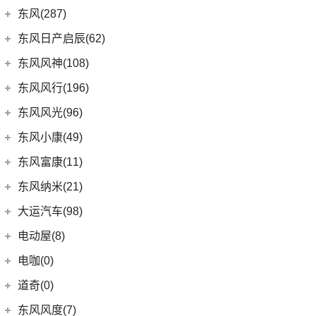
DS 7
(8)
(1)
长安欧尚A600
梅赛德斯-迈巴赫
(20)
(32)
揽境
(4)
睿行M70
东南汽车
(34)
东风(287)
(10)
长安CS35PLUS
(3)
DS 9新能源
(18)
长安欧尚X5
(0)
ID.7 VIZZION
(7)
迈巴赫G级
(10)
长安之星9
(3)
东南DX3 EV
郑州日产
(214)
东风日产启辰(62)
(3)
长安CS15
进口DS
(3)
(8)
长安欧尚科尚
(9)
迈巴赫GLS
(2)
高尔夫·纯电
(7)
A5翼舞
(70)
锐骐6
(3)
逸动DT
东风日产
(62)
东风风神(108)
(3)
(3)
长安欧尚X7 EV
DS 3新能源
(11)
迈巴赫S级
(30)
宝来
(10)
东南DX5
(69)
锐骐7
(3)
逸达
(4)
东风日产启辰-T90
东风乘用车
(108)
东风风行(196)
(9)
长安欧尚X7
(11)
探影
(4)
东南DX7
(16)
帕拉索
(3)
东风日产启辰-T70
(13)
奕炫GS
东风柳汽
(196)
东风风光(96)
(27)
科赛Pro
(15)
高尔夫
(10)
东南DX3
(13)
锐骐6EV
(21)
东风日产启辰-D60EV
(2)
奕炫EV
(13)
菱智M5 EV
(2)
欧尚长行
东风小康
(96)
(3)
C-TREK蔚领
东风小康(49)
(46)
锐骐
(3)
东风日产启辰-e30
(9)
皓极
(3)
景逸S50
(6)
(3)
探岳GTE
风光500
东风小康
(49)
东风富康(11)
东风汽车
(73)
(7)
东风日产启辰-D60
(5)
风神L7
(9)
风行SX6
(9)
(5)
高尔夫·嘉旅
风光330
(6)
小康D71 PLUS
东风富康
(11)
东风纳米(21)
(41)
御风
(9)
启辰大V
(25)
奕炫MAX
(1)
风行T1EV
(22)
(11)
迈腾
风光S560
(2)
小康EC36
(1)
富康ES500
(30)
御风P16
东风汽车
(21)
(4)
东风日产启辰-T60EV
大运汽车(98)
(3)
风神AX7
(12)
风行雷霆
(21)
(4)
速腾
风光370
(2)
小康K01
(4)
富康ES600
(1)
俊风E11K
(7)
(6)
纳米BOX
东风日产启辰-启辰星
大运汽车
(98)
(14)
奕炫
电动屋(8)
(13)
风行S50 EV
(14)
(7)
揽巡
风光ix5
(4)
小康D52
(6)
e爱丽舍
(1)
俊风ER30
(8)
(5)
东风日产启辰-T60
东风EX1
(51)
(19)
风神E70
远志M1
重庆小电天体
(8)
(2)
菱智M3
电咖(0)
(12)
(2)
宝来·纯电
风光580
(8)
小康D72 PLUS
(6)
纳米01
(12)
(31)
皓瀚
大运皮卡
(5)
(8)
星海V9
YOUNG光小新
ID.6 CROZZ
(17)
(4)
风光E1
道奇(0)
(4)
小康C32
SKY EV01
(6)
(16)
悦虎
(27)
风行T5
(10)
(6)
T-ROC探歌
风光ix7
(1)
小康C52
东风风度(7)