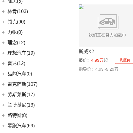
东风雷诺
(3)
陆风(5)
(11)
发现运动版
(3)
雷诺e诺
陆风汽车
(5)
林肯(103)
(15)
揽胜极光L
进口雷诺
(0)
(5)
陆风荣曜
长安林肯
(60)
领克(90)
(2)
发现运动版P300e
Espace
(0)
(18)
冒险家
领克汽车
(90)
力帆(0)
进口路虎
(77)
(0)
达斯特
(12)
航海家
(6)
领克02
重庆力帆
(0)
理念(12)
(1)
卫士P400e
(2)
冒险家PHEV
(13)
领克03
(0)
乐途
斯威X2
理念汽车
(12)
理想汽车(19)
(0)
揽胜极光(进口)
(13)
林肯Z
(6)
领克06 PHEV
报价：
4.99万
起
询底价
(12)
广汽本田VE-1
(2)
揽胜运动版新能源
理想汽车
(19)
雷达(12)
(15)
飞行家
(12)
领克01
指导价：4.99~5.29万
(17)
揽胜
(6)
理想L8
雷达汽车
(12)
猎豹汽车(0)
林肯(进口)
(43)
(6)
领克09
(16)
发现
(6)
理想L9
(12)
雷达RD6
猎豹汽车
(0)
MKZ
(11)
雷克萨斯(107)
(3)
领克01新能源
(11)
揽胜星脉
(1)
理想MEGA
(0)
猎豹Coupe
(5)
航海家(进口)
雷克萨斯
(107)
(14)
领克09 PHEV
劳斯莱斯(17)
(1)
揽胜P400e
(6)
理想L7
(0)
缤歌
(1)
飞行家PHEV
(8)
(16)
领克06
雷克萨斯RX
劳斯莱斯
(17)
兰博基尼(13)
(9)
揽胜运动版
(0)
猎豹CT7
MKC
(5)
(5)
(4)
领克02 Hatchback
雷克萨斯LC
(5)
古思特
兰博基尼
(13)
路特斯(8)
(20)
卫士
(14)
领航员
(0)
(6)
领克ZERO
雷克萨斯CT
(2)
魅影
Huracan
(5)
路特斯
(8)
零跑汽车(69)
(7)
大陆
(9)
(2)
领克05
雷克萨斯UX新能源
(6)
库里南
Urus
(3)