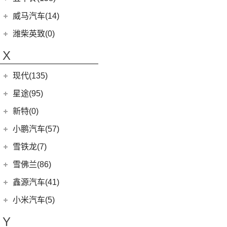
(6)
领地
(0)
圆梦
(1)
蔚来ET9
(6)
五菱佳辰
(13)
沃尔沃XC60 E驱混动
江西五十铃
(158)
威马汽车(14)
D90 Pro
(16)
(2)
玛奇朵DHT-PHEV
(11)
蔚来EC6
(6)
五菱星光
(8)
沃尔沃S60
(44)
经典瑞迈
G10
(18)
威马汽车
(14)
潍柴英致(0)
(4)
摩卡新能源
(0)
蔚来EP9
(6)
宏光S3
(8)
沃尔沃S90 E驱混动
D-MAX
(14)
(3)
威马EX6
(4)
拿铁DHT-PHEV
X
(18)
蔚来ES8
(9)
荣光
(9)
沃尔沃C40纯电
(57)
铃拓
(3)
威马EX5
(12)
蔚来ET7
(2)
缤果PLUS
(4)
沃尔沃EX30
现代(135)
(16)
瑞迈S
(4)
威马E.5
(7)
五菱星驰
(7)
沃尔沃XC60
(27)
mu-X牧游侠
北京现代
(129)
星途(95)
(4)
威马W6
(17)
宏光PLUS
(0)
沃尔沃EX90
(2)
EO 羿欧
(0)
威马M7
星途
(95)
新特(0)
(3)
荣光V
(6)
沃尔沃XC40纯电
(4)
悦纳
(6)
星纪元 ES
小鹏汽车(57)
(9)
凯捷
(8)
沃尔沃S60 E驱混动
(11)
胜达
(14)
星途追风
小鹏汽车
(57)
雪铁龙(7)
(8)
五菱Air ev晴空
(13)
沃尔沃S90
(3)
昂希诺 纯电动
(7)
星途瑶光C-DM
(4)
小鹏汽车X9
(8)
荣光EV
东风雪铁龙
(7)
雪佛兰(86)
(7)
沃尔沃XC40
(7)
瑞纳
(17)
星途瑶光
(9)
小鹏汽车G3i
(3)
之光小卡
(4)
凡尔赛C5 X
进口沃尔沃
(35)
上汽通用雪佛兰
(86)
鑫源汽车(41)
(4)
昂希诺
(22)
星途揽月
(11)
小鹏汽车G9
(7)
宏光
(1)
天逸BEYOND PHEV
(3)
(3)
沃尔沃XC90 E驱混动
科沃兹
华晨鑫源
(37)
(3)
领动 PHEV
小米汽车(5)
(8)
星纪元 ET
(23)
小鹏汽车P7
(18)
荣光小卡
(2)
天逸BEYOND
(8)
沃尔沃V60
(6)
科鲁泽
(6)
(6)
库斯途
鑫源X30
小米汽车
(5)
(3)
星途追风C-DM
Y
(10)
小鹏汽车P5
(9)
缤果
(6)
沃尔沃V90
(13)