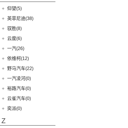
开拓者
(19)
(3)
索纳塔PHEV
金海狮
(5)
(18)
星途凌云
小米SU7
(6)
五菱征程
(18)
仰望(5)
沃尔沃XC90
(7)
星迈罗
(17)
(12)
途胜L
鑫源X30L
(24)
荣光新卡
(9)
畅巡
仰望
(5)
英菲尼迪(38)
(5)
全新一代 名图
鑫源新能源
(4)
(2)
星云
(5)
沃兰多
(3)
仰望U8
(6)
MUFASA 沐飒
(2)
东风英菲尼迪
(34)
好运1号
驭胜(8)
(2)
五菱龙卡
(8)
创酷
(1)
仰望U9
(3)
菲斯塔 纯电动
(2)
QX50
(11)
新海狮EV
江铃汽车
(8)
云度(6)
(6)
宏光V
(11)
探界者
(1)
仰望U7
(10)
现代ix35
Q50L
(11)
(8)
驭胜S350
云度
(6)
一汽(26)
(26)
宏光MINIEV
(6)
创界
(5)
领动
QX60
(12)
(4)
云度π3
(7)
一汽吉林
(6)
五菱星辰
依维柯(12)
(14)
迈锐宝XL
(3)
名图 纯电动
进口英菲尼迪
(4)
(1)
云度V01L
(5)
五菱星光S
(4)
森雅R8
南京依维柯
(12)
野马汽车(22)
(4)
探界者Plus
(4)
现代ix25
QX55
(4)
(0)
云度π7
(6)
五菱NanoEV
(2)
森雅鸿雁
(12)
Daily欧胜
野马汽车
(22)
一汽凌河(0)
(15)
伊兰特
(1)
云度π1
(12)
五菱之光
一汽红塔
(20)
(5)
斯派卡
(11)
索纳塔
裕路汽车(0)
(2)
五菱征途
(20)
蓝舰T340
(1)
野马EC60
(4)
悦动
云雀汽车(0)
五菱工业
(23)
(14)
博骏
(3)
菲斯塔
奕派(0)
(23)
五菱EV50
(2)
斯派卡EV
进口现代
(6)
Z
(6)
帕里斯帝