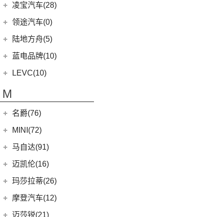
ELETRE
(4)
零跑汽车
(69)
凌宝汽车(28)
(23)
(2)
领克03 PHEV
雷克萨斯NX
(0)
浮影
Aventador
(5)
EMIRA
(2)
(14)
零跑T03
吉麦新能源
(28)
领途汽车(0)
(21)
(2)
领克05 PHEV
雷克萨斯ES
(2)
幻影
Evija
(1)
(6)
零跑S01
(4)
凌宝uni
(5)
(2)
领克02 PHEV
雷克萨斯LM
陆地方舟(5)
(2)
曜影
Evora
(1)
(26)
零跑C11
(17)
凌宝BOX
(3)
(14)
领克07
雷克萨斯LS
陆地方舟
(5)
蓝电品牌(10)
(23)
零跑C01
(7)
凌宝COCO
(15)
雷克萨斯UX
(5)
威途X35
蓝电品牌
(10)
LEVC(10)
(8)
蓝电E5
LEVC
(10)
M
(2)
蓝电E5 PLUS
L380
(4)
名爵(76)
LEVC TX
(6)
上汽集团
(76)
MINI(72)
Cyberster
(4)
MINI
(67)
马自达(91)
MG MULAN
(7)
MINI 3-DOOR
(25)
长安马自达
(77)
迈凯伦(16)
(3)
MG5天蝎座
MINI 5-DOOR
(10)
(20)
马自达3 昂克赛拉
迈凯伦
(16)
玛莎拉蒂(26)
MG ONE
(11)
MINI CLUBMAN
(11)
(0)
马自达EZ-6
(0)
塞纳
玛莎拉蒂
(26)
摩登汽车(12)
(2)
名爵5
MINI COUNTRYMAN
(15)
(11)
马自达CX-50行也
(2)
迈凯伦570S
Ghibli
(5)
摩登汽车
(12)
迈莎锐(21)
(5)
名爵6新能源