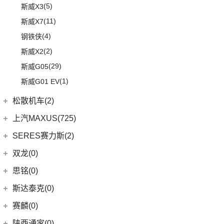
(17)
明锐
(38)
纳瓦拉
(4)
斯巴鲁BRZ
(3)
荣威RX3
(5)
斯威X3
(5)
思皓E50A
(8)
柯迪亚克GT
(5)
锐骐7虎啸
(6)
傲虎
(4)
荣威i6 MAX
(11)
斯威X7
(7)
思皓曜
(5)
柯米克GT
(6)
途达
(4)
斯巴鲁XV
(3)
荣威ei6 MAX
(4)
钢铁侠
(8)
思皓E10X
(4)
昕锐
(2)
奇骏·荣耀
(5)
荣威RX5新能源
(2)
斯威X2
(9)
思皓A5
(4)
昕动
进口日产
(4)
(29)
斯威G05
(10)
思皓QX
(9)
柯迪亚克
(0)
日产Ariya
(1)
斯威G01 EV
(33)
思皓X8
(4)
途乐
松散机车(2)
松散机车
(2)
上汽MAXUS(725)
(1)
SS SUMMER 夏天
上汽大通
(725)
SERES赛力斯(2)
(1)
SS DOLPHIN 海豚
G20
(23)
金康赛力斯
(2)
双龙(0)
EUNIQ 7
(2)
(2)
赛力斯SF5
思铭(0)
EUNIQ 6
(8)
SF7
(0)
斯达泰克(0)
FCV80
(1)
赛麟(0)
T70 EV
(1)
陕西通家(0)