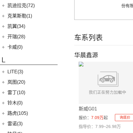
(12)
新海狮
Karma
(0)
凯迪拉克(72)
份有限
(40)
捷途X70 PLUS
(5)
(2)
帝豪GSe
江淮IEV7S
(15)
新海狮S
Revero GT
(0)
上汽通用凯迪拉克
(72)
克莱斯勒(1)
(7)
捷途旅行者
(5)
(66)
远景
悍途
(27)
小海狮
(11)
凯迪拉克XT6
进口克莱斯勒
(1)
凯翼(34)
(3)
远景X3
(13)
凯迪拉克CT5
(1)
大捷龙PHEV
(11)
缤越
凯翼
(34)
车系列表
开瑞(28)
(15)
凯迪拉克XT5
(11)
帝豪
(4)
凯翼V7
开瑞汽车
(28)
卡威(0)
(9)
凯迪拉克XT4
(2)
帝豪L雷神HiP
(3)
凯翼E5 EV
华晨鑫源
(11)
江豚
L
(5)
LYRIQ锐歌
(13)
星越L
(3)
凯翼X5
(0)
开瑞K50EV
(4)
凯迪拉克GT4
(6)
博越PRO
LITE(3)
(4)
凯翼X3
(2)
开瑞K60
(8)
凯迪拉克CT6
(7)
炫界Pro EV
北汽新能源
(3)
岚图(20)
(4)
优优EV
(7)
凯迪拉克CT4
(9)
轩度
LITE
(3)
(11)
海豚EV
岚图
(20)
雷丁(10)
(4)
炫界
(6)
岚图梦想家
雷丁
(10)
铃木(0)
斯威G01
(10)
岚图FREE
(2)
雷丁i9
进口铃木
(0)
路虎(105)
报价：
7.09万
起
询底价
(4)
岚图追光
(8)
芒果
(0)
吉姆尼
奇瑞路虎
(28)
雷诺(3)
指导价：7.99~26.98万
(0)
英格尼斯
(0)
揽胜极光L P300e