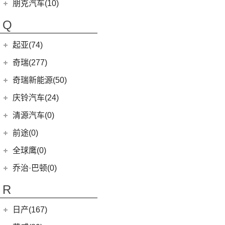
Polestar
(15)
朋克汽车(10)
(5)
好猫GT
Polestar 1
(1)
(0)
朋克猫
朋克汽车
(10)
Q
Precept
(0)
(0)
樱桃猫
(5)
朋克美美
起亚(74)
Polestar 4
(6)
(7)
闪电猫
(1)
朋克啦啦
起亚
(74)
Polestar 2
(6)
奇瑞(277)
(4)
朋克多多
(4)
福瑞迪
Polestar 3
(2)
奇瑞汽车
(277)
奇瑞新能源(50)
(13)
起亚K3
(6)
风云T9
奇瑞新能源
(50)
庆铃汽车(24)
(11)
狮铂拓界
(0)
奇瑞TJ-1
(1)
艾瑞泽5e
庆铃汽车
(24)
清源汽车(0)
(5)
智跑
(16)
瑞虎7
(3)
瑞虎3xe
(24)
TAGA达咖H
清源汽车
(0)
前途(0)
(6)
奕跑
(27)
瑞虎3x
(3)
大蚂蚁
(0)
清源尊者
全球鹰(0)
(2)
起亚K3 PHEV
(7)
艾瑞泽5 GT
(16)
QQ冰淇淋
(0)
清源小尊
(4)
嘉华
乔治·巴顿(0)
(35)
瑞虎8
(10)
小蚂蚁
(4)
K5凯酷
(14)
欧萌达
R
(10)
艾瑞泽e
KX CROSS
(2)
(5)
艾瑞泽5
(4)
瑞虎e
日产(167)
(1)
起亚KX3 EV
(7)
瑞虎8 L
eQ7
(3)