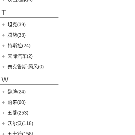
T90
(37)
T70
(120)
T
EG10
(2)
坦克(39)
EV80
(11)
长城汽车
(39)
腾势(33)
G50
(18)
(0)
坦克800
腾势
(33)
T60
(9)
特斯拉(24)
(1)
坦克500新能源
(9)
腾势D9 DM-i
T90 EV
(2)
特斯拉中国
(13)
天际汽车(2)
(18)
坦克500
(10)
腾势N7
V80
(212)
Model Y
(6)
天际汽车
(2)
泰克鲁斯·腾风(0)
(3)
坦克700
(6)
腾势D9 EV
EV90
(21)
Model 3
(7)
(0)
天际ME-S
泰克鲁斯·腾风
(0)
W
(4)
坦克400新能源
(8)
腾势X
MIFA 9
(29)
进口特斯拉
(11)
(2)
天际ME7
GT96 TREV
(0)
(13)
坦克300
EUNIQ 5
(9)
魏牌(24)
Cybertruck
(3)
(0)
天际ME5
EV30
(19)
Roadster
(0)
长城汽车
(24)
蔚来(60)
G90
(27)
Model S
(4)
(3)
玛奇朵DHT
蔚来汽车
(60)
五菱(253)
V90
(122)
Model X
(4)
(7)
摩卡
(6)
蔚来ET5
上汽通用五菱
(230)
沃尔沃(118)
D60
(12)
(4)
拿铁DHT
(12)
蔚来ES6
(14)
荣光S
沃尔沃亚太
(83)
五十铃(158)