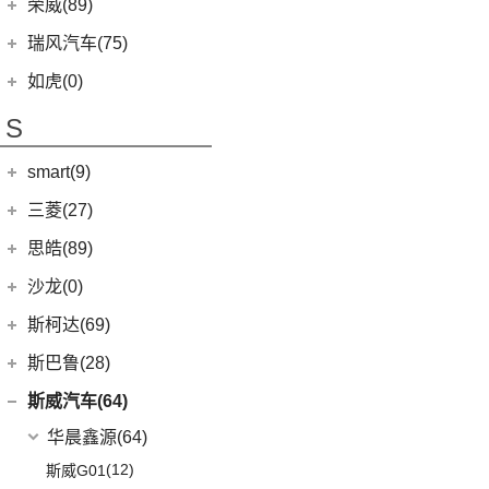
东风日产
(112)
荣威(89)
(4)
起亚K3 EV
(24)
瑞虎7 PLUS
(3)
楼兰
(2)
起亚K5 PHEV
上汽集团
(89)
瑞风汽车(75)
(14)
瑞虎8 PRO
(12)
逍客
(4)
凯绅
(2)
龙猫
(4)
艾瑞泽GX
江汽集团
(75)
如虎(0)
(7)
骐达
(2)
焕驰
(12)
荣威RX5
(24)
艾瑞泽5 PLUS
(12)
瑞风L6 MAX
S
(5)
日产N7
(5)
起亚KX5
(9)
荣威iMAX8
(6)
瑞虎8 PLUS鲲鹏e+
(3)
瑞风L5
(2)
轩逸·纯电
(5)
KX3傲跑
smart(9)
(5)
荣威RX9
(7)
瑞虎7 PLUS新能源
(51)
瑞风M3
(25)
轩逸
(1)
科莱威CLEVER
(17)
smart
(9)
探索06
三菱(27)
(9)
瑞风M4
(9)
探陆
(8)
荣威i6 MAX新能源
(23)
瑞虎8 PLUS
(9)
smart精灵#1
广汽三菱
(27)
思皓(89)
(6)
劲客
(3)
荣威Ei5
(14)
艾瑞泽8
(13)
欧蓝德
江淮大众
(2)
沙龙(0)
(6)
天籁
(3)
鲸
(7)
瑞虎3
(7)
奕歌
(2)
思皓E20X
沙龙汽车
(0)
斯柯达(69)
(6)
途达
(4)
荣威D5X DMH
(13)
瑞虎5x
(2)
祺智EV
江汽集团
(87)
(0)
机甲龙
上汽斯柯达
(69)
斯巴鲁(28)
(15)
奇骏
(14)
荣威i5
(7)
风云A8
(4)
劲炫
(3)
思皓X4
(9)
速派
(14)
ARIYA艾睿雅
斯巴鲁
(28)
斯威汽车(64)
(5)
荣威RX5 MAX
(1)
阿图柯
(4)
思皓X7
(6)
柯珞克
(2)
新蓝鸟
(11)
森林人
(3)
荣威ei6
华晨鑫源
(64)
(5)
思皓E40X
(7)
柯米克
郑州日产
(51)
(3)
力狮
(5)
荣威iMAX8 EV
(12)
斯威G01
(3)
爱跑