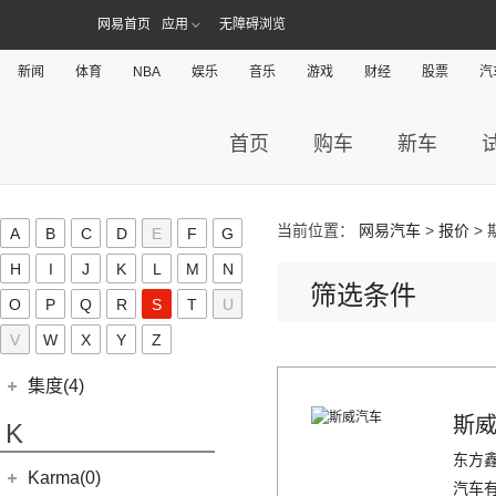
进口捷豹
(22)
(19)
捷达VS7
(31)
捷途X70
(7)
网易首页
应用
无障碍浏览
牧马人
(10)
(9)
星越L 雷神Hi·P
瑞风S4
奇点汽车
(0)
金杯(158)
(3)
捷豹I-PACE
(15)
捷途大圣
(1)
角斗士
(98)
(4)
星越ePro
星锐
(0)
奇点iC3
华晨雷诺
(94)
新闻
体育
NBA
娱乐
音乐
游戏
财经
股票
汽
捷尼赛思(39)
(11)
捷豹F-PACE
(5)
捷途大圣i-DM
(1)
(5)
帝豪EV Pro
瑞风M5
(0)
奇点iS6
(8)
金杯快运
捷尼赛思
(39)
江铃(261)
(8)
捷豹F-TYPE
(53)
捷途X90 PLUS
(5)
(4)
远景X6
江淮iEV7L
(0)
领坤EV
首页
购车
新车
(12)
捷尼赛思GV80
江铃汽车
(261)
江铃集团新能源(30)
(18)
捷途X90
(6)
(6)
豪越L
瑞风S7
(11)
大海狮
(4)
捷尼赛思G80
(16)
域虎3
江铃集团新能源
(10)
(3)
捷途X70 Coupe
九龙(34)
(64)
(5)
吉利ICON
帅铃T6
(31)
阁瑞斯
(4)
捷尼赛思GV60
(34)
大道
(4)
(0)
捷途自由者
易至EX5
九龙汽车
(34)
(12)
(5)
缤瑞COOL
江淮iEV6E
金龙(70)
当前位置：
网易汽车
>
报价
> 
A
B
C
D
E
F
G
(3)
新海狮
(2)
捷尼赛思纯电G80
(30)
域虎9
(6)
(2)
捷途X70S EV
易至EV3
(10)
(8)
(2)
博越L
江淮V7
九龙A5S
金龙客车
(70)
H
吉利银河(24)
I
J
K
L
M
N
(21)
海狮王
(17)
捷尼赛思G70
(8)
域虎5
(14)
筛选条件
捷途X70S
雷诺 江铃集团
(20)
(2)
(9)
(3)
博瑞
江淮iEVS4
九龙A4
(24)
凯锐浩克
O
P
Q
R
S
T
U
吉利银河
(24)
(4)
金杯F50
君马(0)
(10)
特顺EV
(14)
捷途X70M
(20)
羿
(3)
(4)
(6)
嘉际
嘉悦X4
艾菲
(2)
凯特
(7)
(16)
V
W
金杯海狮
银河E8
X
Y
Z
江铃集团轻汽(0)
(40)
宝典
(6)
捷途X70 C-DM
(10)
(7)
(4)
豪越
江淮iC5
九龙A6
(24)
凯歌
(6)
银河E5
绵阳金杯
(10)
(48)
特顺
集度(4)
(8)
山海L9
(17)
(5)
(12)
博越
嘉悦X7
九龙A5
(20)
金威
(6)
银河L6
(2)
金典
(7)
域虎EV
集度汽车
(4)
(3)
斯
捷途山海T2
K
(2)
(4)
缤越ePro
江淮iEVA50
(5)
银河L7
(8)
大力神K5
(58)
域虎7
ROBO-01
(4)
(6)
捷途X95
东方
(4)
(11)
博越X
嘉悦A5
华晨鑫源
(54)
Karma(0)
(10)
福顺
(0)
(12)
汽车
捷途X90 PRO
集度SIMUCar
(13)
(102)
星瑞
帅铃T8