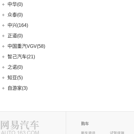
中华(0)
众泰(0)
众泰汽车
(0)
中兴(164)
(0)
众泰TS5
中兴汽车
(164)
正道(0)
(95)
领主
正道
(0)
中国重汽VGV(58)
(14)
小老虎
(0)
正道K350
中国重汽VGV
(58)
智己汽车(21)
(55)
威虎
(0)
正道H500
VGV U70Pro
(14)
智己汽车
(21)
之诺(0)
(0)
正道H600
VGV U70
(18)
(9)
智己LS6
知豆(5)
(0)
正道K750
VGV U75PLUS
(26)
(2)
智己LS7
知豆电动车
(5)
自游家(3)
(0)
正道GT
(5)
智己L7
(5)
知豆彩虹
大乘汽车
(3)
(0)
正道K550
(5)
智己L6
(3)
自游家NV
购车
新车资讯
试驾评测