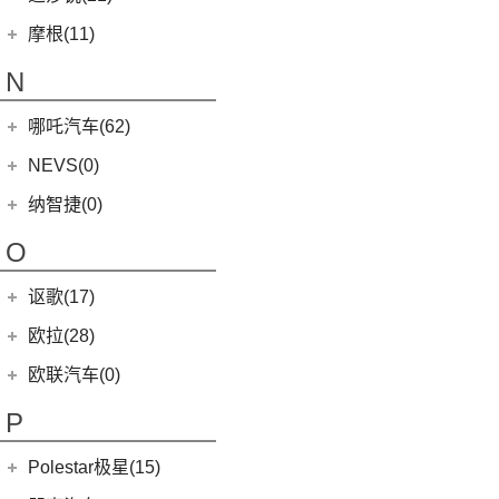
MINI CABRIO
(6)
(23)
马自达CX-5
(1)
迈凯伦540C
(5)
总裁
Modern in
(12)
迈莎锐
(21)
(3)
MG领航新能源
摩根(11)
MINI JCW
(5)
(4)
马自达CX-8
(1)
迈凯伦765LT
MC20
(5)
(3)
(1)
名爵eHS
迈莎锐Urus
摩根
(11)
MINI JCW
(2)
N
(19)
马自达CX-30
(2)
迈凯伦720S
Levante
(6)
MG7
(6)
(1)
迈莎锐Cayenne
3-Wheeler
(2)
MINI JCW CLUBMAN
(1)
一汽马自达
(14)
(3)
迈凯伦GT
Grecale
(5)
哪吒汽车(62)
(7)
(15)
名爵6
迈莎锐MV600
(1)
摩根4-4
MINI JCW COUNTRYMAN
(2)
(8)
马自达CX-4
(2)
迈凯伦600LT
合众新能源
(62)
NEVS(0)
(4)
(3)
名爵ZS
迈莎锐G级
(2)
摩根Aero
(6)
阿特兹
Artura
(4)
(9)
哪吒S
(4)
(1)
名爵EZS
迈莎锐揽胜
国能汽车
(0)
纳智捷(0)
(1)
摩根Plus 8
(1)
迈凯伦570GT
(4)
哪吒AYA
(10)
名爵HS
NEVS 9-3
(0)
(2)
摩根Roadster
O
(22)
哪吒U
(7)
MG领航
NEVS 9-3X
(0)
(1)
摩根Aero 8
讴歌(17)
(9)
哪吒V
(2)
摩根Plus 4
(9)
哪吒L
广汽讴歌
(17)
欧拉(28)
(0)
哪吒GT
(8)
讴歌RDX
欧拉
(28)
欧联汽车(0)
(9)
哪吒X
(9)
讴歌CDX
(3)
芭蕾猫
P
(5)
欧拉5
Polestar极星(15)
(8)
好猫