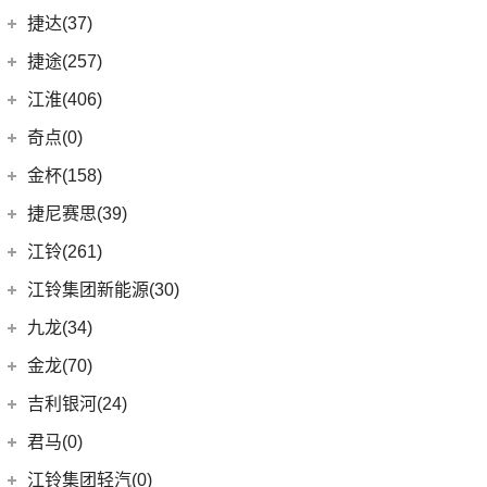
自由光
(4)
星越S
(11)
几何G6
ZEEKR 001
(4)
奇瑞捷豹
(34)
捷达(37)
(1)
大指挥官PHEV
(6)
星越
(4)
几何M6
(3)
极氪X
(9)
捷豹E-PACE
一汽-大众
(37)
捷途(257)
进口Jeep
(19)
(7)
帝豪EV
(16)
几何A
ZEEKR 009
(11)
(14)
捷豹XFL
(11)
捷达VA3
奇瑞汽车
(257)
江淮(406)
(5)
牧马人4xe
(2)
博瑞ePro
(15)
几何C
(9)
极氪007
(11)
捷豹XEL
(7)
捷达VS5
(20)
捷途X70 PRO
(6)
大切诺基(进口)
江淮汽车
(406)
(5)
帝豪EV Pro
奇点(0)
进口捷豹
(22)
(19)
捷达VS7
(31)
捷途X70
(7)
牧马人
(3)
(10)
帝豪S
瑞风S4
奇点汽车
(0)
金杯(158)
(3)
捷豹I-PACE
(15)
捷途大圣
(1)
角斗士
(98)
(9)
星越L 雷神Hi·P
星锐
(0)
奇点iC3
华晨雷诺
(94)
捷尼赛思(39)
(11)
捷豹F-PACE
(5)
捷途大圣i-DM
(1)
(4)
星越ePro
瑞风M5
(0)
奇点iS6
(8)
金杯快运
捷尼赛思
(39)
江铃(261)
(8)
捷豹F-TYPE
(53)
捷途X90 PLUS
(5)
(4)
远景X6
江淮iEV7L
(11)
大海狮
(12)
捷尼赛思GV80
江铃汽车
(261)
江铃集团新能源(30)
(3)
捷途X70 Coupe
(6)
(6)
豪越L
瑞风S7
(0)
领坤EV
(4)
捷尼赛思G80
(34)
大道
江铃集团新能源
(10)
(0)
捷途自由者
九龙(34)
(64)
(5)
吉利ICON
帅铃T6
(31)
阁瑞斯
(4)
捷尼赛思GV60
(16)
域虎3
(18)
(4)
捷途X90
易至EX5
九龙汽车
(34)
(12)
(5)
缤瑞COOL
江淮iEV6E
金龙(70)
(3)
新海狮
(2)
捷尼赛思纯电G80
(8)
域虎5
(6)
(6)
捷途X70 C-DM
易至EV3
(10)
(8)
(2)
博越L
江淮V7
九龙A5S
金龙客车
(70)
吉利银河(24)
(21)
海狮王
(17)
捷尼赛思G70
(30)
域虎9
(2)
捷途X70S EV
雷诺 江铃集团
(20)
(2)
(9)
(3)
博瑞
江淮iEVS4
九龙A4
(24)
凯锐浩克
吉利银河
(24)
(4)
金杯F50
君马(0)
(10)
特顺EV
(14)
捷途X70S
(20)
羿
(3)
(4)
(6)
嘉际
嘉悦X4
艾菲
(24)
凯歌
(7)
(16)
金杯海狮
银河E8
江铃集团轻汽(0)
(40)
宝典