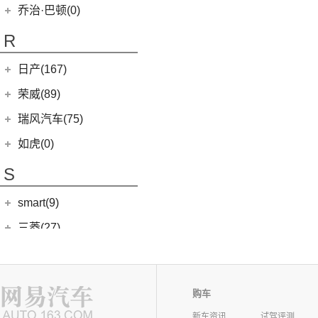
(0)
清源小尊
(4)
嘉华
乔治·巴顿(0)
(35)
瑞虎8
(10)
小蚂蚁
(4)
K5凯酷
(14)
欧萌达
R
(10)
艾瑞泽e
KX CROSS
(2)
(5)
艾瑞泽5
(4)
瑞虎e
日产(167)
(1)
起亚KX3 EV
(7)
瑞虎8 L
eQ7
(3)
东风日产
(112)
荣威(89)
(4)
起亚K3 EV
(14)
瑞虎8 PRO
(3)
楼兰
(2)
起亚K5 PHEV
上汽集团
(89)
瑞风汽车(75)
(24)
瑞虎7 PLUS
(12)
逍客
(4)
凯绅
(2)
龙猫
(4)
艾瑞泽GX
江汽集团
(75)
如虎(0)
(7)
骐达
(2)
焕驰
(12)
荣威RX5
(24)
艾瑞泽5 PLUS
(12)
瑞风L6 MAX
S
(5)
日产N7
(5)
起亚KX5
(9)
荣威iMAX8
(6)
瑞虎8 PLUS鲲鹏e+
(3)
瑞风L5
(9)
探陆
(5)
KX3傲跑
smart(9)
(5)
荣威RX9
(7)
瑞虎7 PLUS新能源
(51)
瑞风M3
(25)
轩逸
(1)
科莱威CLEVER
(17)
smart
(9)
探索06
三菱(27)
(9)
瑞风M4
(2)
轩逸·纯电
(8)
荣威i6 MAX新能源
(7)
瑞虎3
(9)
smart精灵#1
广汽三菱
(27)
思皓(89)
(6)
劲客
(3)
荣威Ei5
(14)
艾瑞泽8
(13)
欧蓝德
江淮大众
(2)
沙龙(0)
(6)
天籁
(3)
鲸
(23)
瑞虎8 PLUS
(7)
奕歌
购车
(2)
思皓E20X
沙龙汽车
(0)
斯柯达(69)
(6)
途达
(14)
荣威i5
(13)
瑞虎5x
(2)
祺智EV
新车资讯
试驾评测