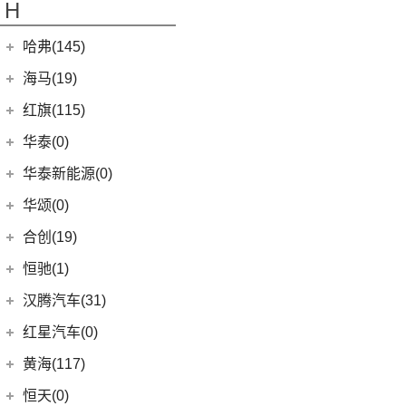
GMC
(10)
H
(4)
传祺ES9
(6)
埃尔法
GC1
(3)
YUKON
(3)
(17)
传祺GS8
(11)
威尔法
哈弗(145)
GC2
(5)
SAVANA
(2)
(9)
传祺E9
SUPRA
(5)
长城汽车
(145)
海马(19)
SIERRA
(5)
(5)
传祺GA4 PLUS
(5)
哈弗H2
一汽海马
(7)
红旗(115)
(4)
传祺GA8
(8)
哈弗F7
(7)
海马7X
一汽红旗
(115)
华泰(0)
(29)
传祺M8
(13)
哈弗M6
海马汽车
(10)
(11)
红旗HQ9
(13)
传祺GS4 PLUS
华泰新能源(0)
(15)
哈弗神兽
(8)
海马8S
(2)
红旗E-HS3
(1)
传祺M6 MAX
华颂(0)
(4)
哈弗二代大狗
(2)
海马6P
(17)
红旗H9
(6)
传祺GA6
合创(19)
(5)
哈弗H5
海马新能源
(2)
(5)
红旗H6
(9)
传祺GS3
合创汽车
(19)
(6)
哈弗初恋
恒驰(1)
(2)
爱尚EV
(12)
红旗E-HS9
(2)
传祺GS4 COUPE
(17)
(7)
哈弗H6 Coupe
合创Z03
恒大新能源
(1)
汉腾汽车(31)
(5)
红旗EH7
(0)
(3)
枭龙MAX
合创V09
(0)
恒驰9
汉腾汽车
(31)
(2)
红旗L5
红星汽车(0)
(6)
(2)
哈弗F7x
合创007
(0)
恒驰2
(10)
(14)
红旗H5
汉腾V7
黄海(117)
(7)
哈弗F5
(0)
恒驰3
(0)
(13)
红旗E-QM5
汉腾X8
黄海汽车
(117)
恒天(0)
(12)
哈弗赤兔