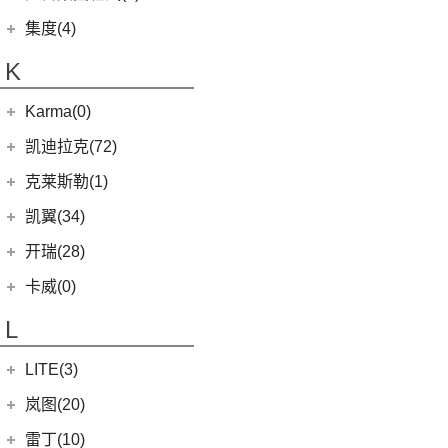
(14)
捷途X70M
(10)
(5)
(7)
豪越
嘉悦X7
九龙A6
(2)
凯特
(6)
银河E5
绵阳金杯
(10)
(48)
特顺
集度(4)
(6)
捷途X95
(17)
(12)
(4)
博越
江淮iC5
九龙A5
(20)
金威
(6)
银河L6
(2)
金典
(58)
域虎7
集度汽车
(4)
(8)
山海L9
K
(2)
(4)
缤越ePro
江淮iEVA50
(5)
银河L7
(8)
大力神K5
(7)
域虎EV
ROBO-01
(4)
(3)
捷途山海T2
(4)
(11)
博越X
嘉悦A5
华晨鑫源
(54)
Karma(0)
(10)
福顺
(7)
(0)
捷途旅行者
集度SIMUCar
(13)
(2)
星瑞
江淮IEV7S
(12)
新海狮
Karma
(0)
凯迪拉克(72)
(12)
捷途X90 PRO
(5)
(102)
远景
帅铃T8
(15)
新海狮S
Revero GT
(0)
上汽通用凯迪拉克
(72)
克莱斯勒(1)
(40)
捷途X70 PLUS
(66)
(5)
帝豪GSe
悍途
(27)
小海狮
(11)
凯迪拉克XT6
进口克莱斯勒
(1)
凯翼(34)
(3)
远景X3
(9)
凯迪拉克XT4
(1)
大捷龙PHEV
(11)
缤越
凯翼
(34)
开瑞(28)
(15)
凯迪拉克XT5
(13)
星越L
(4)
凯翼V7
开瑞汽车
(28)
卡威(0)
(13)
凯迪拉克CT5
(6)
博越PRO
(3)
凯翼E5 EV
(11)
江豚
L
(5)
LYRIQ锐歌
(11)
帝豪
(3)
凯翼X5
(0)
开瑞K50EV
(4)
凯迪拉克GT4
(2)
帝豪L雷神HiP
LITE(3)
(4)
凯翼X3
(2)
开瑞K60
(8)
凯迪拉克CT6
(7)
炫界Pro EV
北汽新能源
(3)
岚图(20)
(4)
优优EV
(7)
凯迪拉克CT4
(9)
轩度
LITE
(3)
(11)
海豚EV
岚图
(20)
雷丁(10)