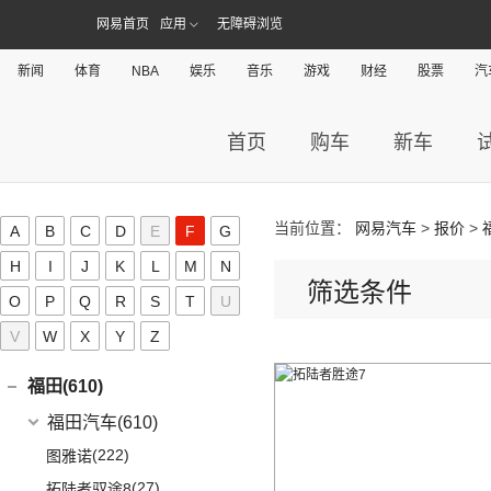
(6)
纳米01
(12)
(31)
皓瀚
大运皮卡
(2)
(8)
菱智M3
YOUNG光小新
(10)
(2)
宝来·纯电
风光ix7
网易首页
应用
无障碍浏览
道奇(0)
(4)
小康C32
SKY EV01
(6)
(16)
悦虎
(27)
风行T5
ID.6 CROZZ
(17)
(4)
风光E1
(1)
小康C52
东风风度(7)
新闻
体育
NBA
娱乐
音乐
游戏
财经
股票
汽
(29)
菱智M5
(6)
(10)
T-ROC探歌
风光MINI EV
(2)
小康C56
郑州日产
(7)
大乘汽车(0)
(20)
风行T5 EVO
(16)
(17)
大众CC
风光380
(4)
小康D51
(7)
帕拉丁
首页
购车
新车
东风奕派(5)
(8)
风行游艇
ID.4 CROZZ
(19)
(6)
风光E3
(1)
小康K02
东风乘用车
(5)
F
(16)
风行M7
(2)
迈腾GTE
(4)
小康C31
eπ 007
(5)
(3)
菱智V3
(4)
探岳X
(2)
小康C37
当前位置：
网易汽车
>
报价
>
A
B
C
D
E
F
G
丰田(375)
(25)
菱智PLUS
(11)
探岳
(3)
小康K07S
H
I
J
K
L
M
N
广汽丰田
(161)
福特(360)
(0)
风行M7新能源
筛选条件
(6)
大众CC猎装车
(1)
小康C51
O
P
Q
(6)
R
S
T
U
锋兰达
长安福特
(86)
飞凡汽车(13)
(10)
风行S60 EV
上汽大众
(225)
(1)
小康C35
(2)
致炫
V
W
X
Y
Z
(5)
福特电马
上汽集团
(13)
法拉利(11)
(20)
途昂X
(2)
小康K05S
(4)
雷凌双擎E+
(1)
锐际新能源
(3)
飞凡ER6
法拉利
(11)
福田(610)
(2)
途观L PHEV
(2)
小康C36
(8)
凌尚
(8)
锐界L
(3)
飞凡MARVEL R
(2)
法拉利F8
(21)
福田汽车
(610)
朗逸
(2)
致享
(24)
蒙迪欧
(7)
飞凡R7
(2)
法拉利812
(30)
帕萨特
(222)
图雅诺
(9)
赛那SIENNA
(12)
锐际
Roma
(2)
(9)
途观L
(27)
拓陆者驭途8