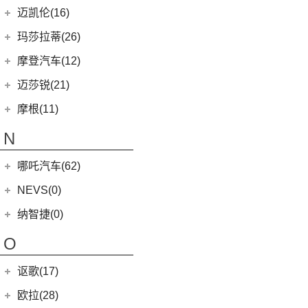
(3)
MG5天蝎座
MINI 5-DOOR
(10)
长安马自达
(77)
迈凯伦(16)
MG MULAN
(7)
MINI 3-DOOR
(25)
(20)
马自达3 昂克赛拉
迈凯伦
(16)
玛莎拉蒂(26)
MG ONE
(11)
MINI CLUBMAN
(11)
(0)
马自达EZ-6
(0)
塞纳
玛莎拉蒂
(26)
摩登汽车(12)
(2)
名爵5
MINI COUNTRYMAN
(15)
(11)
马自达CX-50行也
(2)
迈凯伦570S
Ghibli
(5)
摩登汽车
(12)
迈莎锐(21)
(5)
名爵6新能源
MINI CABRIO
(6)
(23)
马自达CX-5
(1)
迈凯伦540C
(5)
总裁
Modern in
(12)
迈莎锐
(21)
(3)
MG领航新能源
摩根(11)
MINI JCW
(5)
(4)
马自达CX-8
(1)
迈凯伦765LT
MC20
(5)
(7)
(1)
名爵6
迈莎锐Urus
摩根
(11)
MINI JCW
(2)
N
(19)
马自达CX-30
(2)
迈凯伦600LT
Levante
(6)
MG7
(6)
(1)
迈莎锐Cayenne
3-Wheeler
(2)
MINI JCW CLUBMAN
(1)
一汽马自达
(14)
(3)
迈凯伦GT
Grecale
(5)
哪吒汽车(62)
(3)
(15)
名爵eHS
迈莎锐MV600
(1)
摩根4-4
MINI JCW COUNTRYMAN
(2)
(8)
马自达CX-4
(2)
迈凯伦720S
合众新能源
(62)
NEVS(0)
(4)
(3)
名爵ZS
迈莎锐G级
(2)
摩根Aero
(6)
阿特兹
Artura
(4)
(9)
哪吒S
(4)
(1)
名爵EZS
迈莎锐揽胜
国能汽车
(0)
纳智捷(0)
(1)
摩根Plus 8
(1)
迈凯伦570GT
(4)
哪吒AYA
(10)
名爵HS
NEVS 9-3
(0)
(2)
摩根Roadster
O
(22)
哪吒U
(7)
MG领航
NEVS 9-3X
(0)
(1)
摩根Aero 8
讴歌(17)
(9)
哪吒V
(2)
摩根Plus 4
(9)
哪吒L
广汽讴歌
(17)
欧拉(28)