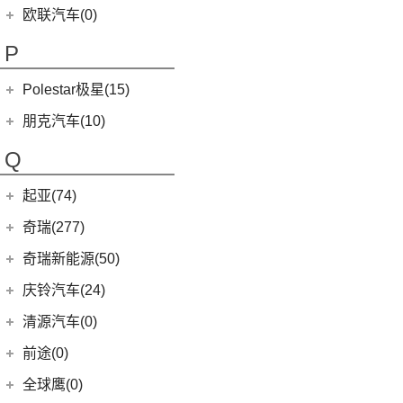
(0)
哪吒GT
(8)
讴歌RDX
欧拉
(28)
欧联汽车(0)
(9)
哪吒X
(9)
讴歌CDX
(3)
芭蕾猫
P
(5)
欧拉5
Polestar极星(15)
(8)
好猫
Polestar
(15)
朋克汽车(10)
(5)
好猫GT
Polestar 1
(1)
(0)
朋克猫
朋克汽车
(10)
Q
Precept
(0)
(0)
樱桃猫
(1)
朋克啦啦
起亚(74)
Polestar 4
(6)
(7)
闪电猫
(5)
朋克美美
起亚
(74)
Polestar 2
(6)
奇瑞(277)
(4)
朋克多多
(11)
狮铂拓界
Polestar 3
(2)
奇瑞汽车
(277)
奇瑞新能源(50)
(4)
福瑞迪
(0)
奇瑞TJ-1
奇瑞新能源
(50)
庆铃汽车(24)
(5)
智跑
(16)
瑞虎7
(1)
艾瑞泽5e
庆铃汽车
(24)
清源汽车(0)
(13)
起亚K3
(27)
瑞虎3x
(3)
瑞虎3xe
(24)
TAGA达咖H
清源汽车
(0)
前途(0)
(6)
奕跑
(6)
风云T9
(3)
大蚂蚁
(0)
清源尊者
全球鹰(0)
(2)
起亚K3 PHEV
(7)
艾瑞泽5 GT
(16)
QQ冰淇淋