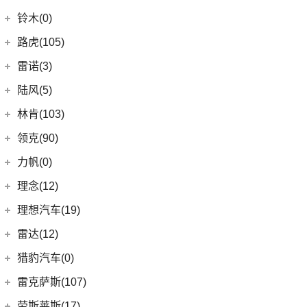
(4)
炫界
(6)
岚图梦想家
雷丁
(10)
铃木(0)
(10)
岚图FREE
(2)
雷丁i9
进口铃木
(0)
路虎(105)
(4)
岚图追光
(8)
芒果
(0)
吉姆尼
奇瑞路虎
(28)
雷诺(3)
(0)
英格尼斯
(0)
揽胜极光L P300e
东风雷诺
(3)
陆风(5)
(11)
发现运动版
(3)
雷诺e诺
陆风汽车
(5)
林肯(103)
(15)
揽胜极光L
进口雷诺
(0)
(5)
陆风荣曜
长安林肯
(60)
领克(90)
(2)
发现运动版P300e
Espace
(0)
(18)
冒险家
领克汽车
(90)
力帆(0)
进口路虎
(77)
(0)
达斯特
(12)
航海家
(6)
领克06 PHEV
重庆力帆
(0)
理念(12)
(1)
卫士P400e
(2)
冒险家PHEV
(6)
领克02
(0)
乐途
理念汽车
(12)
理想汽车(19)
(0)
揽胜极光(进口)
(13)
林肯Z
(13)
领克03
(12)
广汽本田VE-1
(2)
揽胜运动版新能源
理想汽车
(19)
雷达(12)
(15)
飞行家
(12)
领克01
(17)
揽胜
(6)
理想L9
雷达汽车
(12)
猎豹汽车(0)
林肯(进口)
(43)
(6)
领克09
(16)
发现
(6)
理想L8
(12)
雷达RD6
猎豹汽车
(0)
MKZ
(11)
雷克萨斯(107)
(3)
领克01新能源
(11)
揽胜星脉
(1)
理想MEGA
(0)
猎豹Coupe
(5)
航海家(进口)
雷克萨斯
(107)
(14)
领克09 PHEV
劳斯莱斯(17)