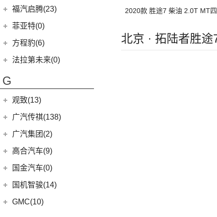
进口大众
(15)
轴
(5)
(5)
一汽丰田bZ4X
睿蓝9
福迪汽车
(55)
(22)
领裕
福汽启腾(23)
2020款 胜途7 柴油 2.0T M
(2)
途锐eHybrid
(8)
(7)
RAV4荣放双擎E+
枫叶80v
(19)
轴
揽福
进口福特
(7)
福汽新龙马
(23)
菲亚特(0)
(10)
途锐
(6)
(18)
皇冠陆放
枫叶30x
北京 · 拓陆者胜途
(12)
雄狮F16
Mustang
(3)
(8)
启腾M70EV
方程豹(6)
(3)
蔚揽
(15)
(16)
凌放HARRIER
枫叶60s
(24)
雄狮F22
(4)
福特F-150
(3)
启腾EX80
方程豹
(6)
大众R
(1)
法拉第未来(0)
(11)
(21)
RAV4荣放
睿蓝7
(10)
启腾M70
(6)
豹5
(1)
高尔夫R
法拉第未来
(0)
G
(21)
(6)
卡罗拉锐放
睿蓝X3 PRO
(2)
启腾EX7
安徽大众
(1)
FF91
(0)
(6)
(2)
威驰FS
枫叶80v PRO
观致(13)
(1)
大众ID.UNYX 与众
(7)
格瑞维亚
观致汽车
(13)
广汽传祺(138)
(5)
一汽丰田bZ3
(1)
观致3
广汽乘用车
(138)
广汽集团(2)
(13)
亚洲狮
(6)
观致7
(8)
传祺E8
广汽本田
(2)
高合汽车(9)
(7)
柯斯达
(6)
观致5
(4)
影豹
(2)
绎乐
(13)
亚洲龙
华人运通
(9)
国金汽车(0)
(4)
传祺GS4
(22)
卡罗拉
(5)
高合HiPhi X
国机智骏(14)
(8)
影酷
(6)
威驰
(4)
高合HiPhi Z
国机智骏
(14)
GMC(10)
(15)
传祺M6
进口丰田
(22)
GX5
(6)