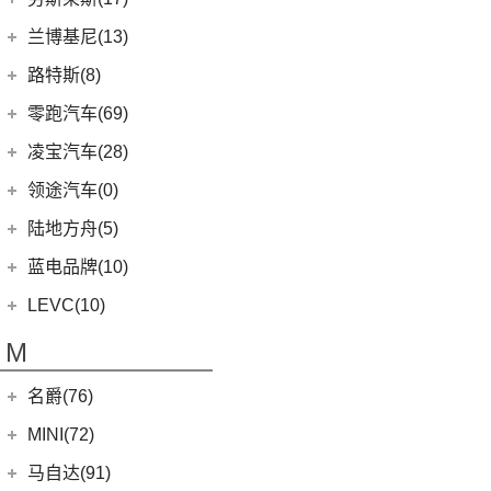
(1)
揽胜P400e
(6)
理想L7
(0)
缤歌
MKC
(5)
(0)
(16)
领克ZERO
雷克萨斯RX
劳斯莱斯
(17)
兰博基尼(13)
(20)
卫士
(0)
猎豹CT7
(1)
飞行家PHEV
(8)
(5)
领克06
雷克萨斯LC
(5)
古思特
兰博基尼
(13)
路特斯(8)
(9)
揽胜运动版
(14)
领航员
(4)
(2)
领克02 Hatchback
雷克萨斯UX新能源
(2)
魅影
Huracan
(5)
路特斯
(8)
零跑汽车(69)
(7)
大陆
(6)
(2)
领克03 PHEV
雷克萨斯CT
(6)
库里南
Urus
(3)
ELETRE
(4)
零跑汽车
(69)
凌宝汽车(28)
(9)
(23)
领克05
雷克萨斯NX
(0)
浮影
Aventador
(5)
EMIRA
(2)
(14)
零跑T03
吉麦新能源
(28)
领途汽车(0)
(21)
(2)
领克02 PHEV
雷克萨斯ES
(2)
幻影
Evija
(1)
(6)
零跑S01
(17)
凌宝BOX
(3)
(5)
领克07
雷克萨斯LM
陆地方舟(5)
(2)
曜影
Evora
(1)
(26)
零跑C11
(4)
凌宝uni
(14)
(2)
领克05 PHEV
雷克萨斯LS
陆地方舟
(5)
蓝电品牌(10)
(23)
零跑C01
(7)
凌宝COCO
(15)
雷克萨斯UX
(5)
威途X35
蓝电品牌
(10)
LEVC(10)
(8)
蓝电E5
LEVC
(10)
M
(2)
蓝电E5 PLUS
L380
(4)
名爵(76)
LEVC TX
(6)
上汽集团
(76)
MINI(72)
Cyberster
(4)
MINI
(67)
马自达(91)