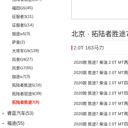
(18)
威飒
(7)
锐界
SF90
(2)
(11)
途安L
(45)
福田G5
(15)
雷凌
(13)
探险者
Portofino
(1)
ID.6 X
(10)
(11)
征服者3
(7)
广汽丰田iA5
(3)
福克斯两厢
(2)
法拉利488
(9)
凌渡
(14)
征服者5
(21)
汉兰达
(4)
福睿斯
北京 · 拓陆者胜
ID.4 X
(14)
(3)
伽途ix5
(10)
凯美瑞
(5)
福特EVOS
(17)
途岳
(2)
萨普
(13)
丰田C-HR
(4)
福克斯三厢
2.0T 163马力
(22)
途昂
(128)
大将军G9
(5)
丰田C-HR EV
江铃福特
(267)
(4)
新桑塔纳
(27)
风景G9
(23)
威兰达
2020款 胜途7 柴油 2.0T M
(79)
新全顺
(4)
帕萨特PHEV
(65)
风景G7
轴
(6)
威兰达高性能版
(3)
2020款 胜途7 柴油 2.0T M
领界EV
(3)
辉昂
(3)
伽途ix7
(9)
广汽丰田bZ4X
轴
(11)
撼路者
2020款 胜途7 柴油 2.0T M
ID.3
(7)
(16)
拓陆者胜途5
(3)
致炫X
(9)
轴
途睿欧
(5)
2020款 胜途7 柴油 2.0T M
途观X
(39)
拓陆者驭途9
一汽丰田
(192)
(7)
福特烈马
轴
(12)
途铠
(8)
拓陆者胜途7
2020款 胜途7 柴油 2.0T M
(5)
卡罗拉双擎E+
(7)
领界S
(10)
轴
威然
睿蓝汽车(53)
2020款 胜途7 柴油 2.0T M
(3)
奕泽E进擎
(114)
新世代全顺
POLO
(15)
轴
睿蓝汽车
(53)
(17)
奕泽IZOA
福迪(55)
(15)
2020款 胜途7 柴油 2.0T M
领睿