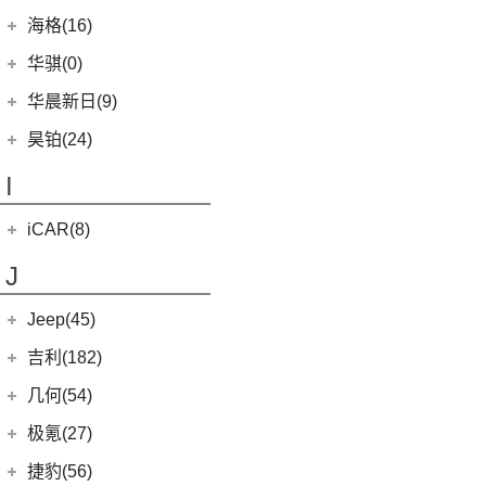
(0)
恒驰4
(7)
(12)
红旗HS5
汉腾X7
(36)
黄海N1S
海格(16)
(3)
哈弗H6 DHT-PHEV
(0)
恒驰8
(8)
(3)
红旗H7
汉腾X5
(2)
黄海N1
苏州金龙
(16)
(4)
哈弗二代大狗新能源
华骐(0)
(0)
恒驰1
(3)
(0)
红旗H7 PHEV
幸福e+
(11)
黄海N3
(3)
(10)
枭龙
海格H5V
(0)
恒驰7
华晨新日(9)
(19)
(3)
红旗HS7
汉腾X5 EV
(20)
黄海N7
(4)
(6)
哈弗酷狗
海格H5C
(1)
恒驰5
华晨新日
(9)
昊铂(24)
(8)
大牛
(12)
哈弗大狗
(0)
恒驰6
(3)
华晨新日i03A
昊铂
(24)
I
(40)
黄海N2
(10)
哈弗H6S
(6)
华晨新日i03
(14)
昊铂HT
(4)
哈弗H7
iCAR(8)
(10)
昊铂GT
(7)
哈弗H9
奇瑞新能源
(8)
J
(7)
哈弗H6
iCAR 03
(8)
Jeep(45)
广汽菲克
(26)
吉利(182)
(6)
自由侠
吉利汽车
(182)
几何(54)
(4)
大指挥官
(3)
嘉际ePro
几何汽车
(54)
极氪(27)
(7)
指南者
(1)
帝豪GL PHEV
(8)
几何E
极氪汽车
(27)
捷豹(56)
(8)