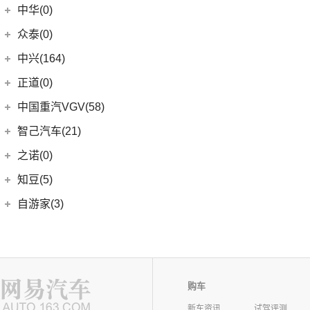
中华(0)
众泰(0)
众泰汽车
(0)
中兴(164)
(0)
众泰TS5
中兴汽车
(164)
正道(0)
(95)
领主
正道
(0)
中国重汽VGV(58)
(14)
小老虎
(0)
正道K350
中国重汽VGV
(58)
智己汽车(21)
(55)
威虎
(0)
正道H500
VGV U70Pro
(14)
智己汽车
(21)
之诺(0)
(0)
正道H600
VGV U70
(18)
(9)
智己LS6
知豆(5)
(0)
正道K750
VGV U75PLUS
(26)
(2)
智己LS7
知豆电动车
(5)
自游家(3)
(0)
正道GT
(5)
智己L7
(5)
知豆彩虹
大乘汽车
(3)
(0)
正道K550
(5)
智己L6
(3)
自游家NV
购车
新车资讯
试驾评测