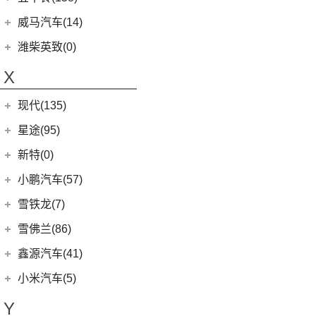
(0)
圆梦
(1)
蔚来ET9
(6)
五菱佳辰
(13)
沃尔沃XC60 E驱混动
江西五十铃
(158)
威马汽车(14)
(2)
玛奇朵DHT-PHEV
(11)
蔚来EC6
(6)
五菱星光
(8)
沃尔沃S60
(44)
经典瑞迈
威马汽车
(14)
潍柴英致(0)
(4)
摩卡新能源
(0)
蔚来EP9
(6)
宏光S3
(8)
沃尔沃S90 E驱混动
D-MAX
(14)
(3)
威马EX6
(4)
拿铁DHT-PHEV
X
(18)
蔚来ES8
(9)
荣光
(9)
沃尔沃C40纯电
(57)
铃拓
(3)
威马EX5
(12)
蔚来ET7
(2)
缤果PLUS
(4)
沃尔沃EX30
现代(135)
(16)
瑞迈S
(4)
威马E.5
(7)
五菱星驰
(7)
沃尔沃XC60
(27)
mu-X牧游侠
北京现代
(129)
星途(95)
(4)
威马W6
(17)
宏光PLUS
(0)
沃尔沃EX90
(2)
EO 羿欧
(0)
威马M7
星途
(95)
新特(0)
(3)
荣光V
(6)
沃尔沃XC40纯电
(4)
悦纳
(6)
星纪元 ES
小鹏汽车(57)
(9)
凯捷
(8)
沃尔沃S60 E驱混动
(11)
胜达
(14)
星途追风
小鹏汽车
(57)
雪铁龙(7)
(8)
五菱Air ev晴空
(13)
沃尔沃S90
(3)
昂希诺 纯电动
(7)
星途瑶光C-DM
(4)
小鹏汽车X9
(8)
荣光EV
东风雪铁龙
(7)
雪佛兰(86)
(7)
沃尔沃XC40
(7)
瑞纳
(17)
星途瑶光
(9)
小鹏汽车G3i
(3)
之光小卡
(4)
凡尔赛C5 X
进口沃尔沃
(35)
上汽通用雪佛兰
(86)
鑫源汽车(41)
(4)
昂希诺
(22)
星途揽月
(11)
小鹏汽车G9
(7)
宏光
(1)
天逸BEYOND PHEV
(3)
(3)
沃尔沃XC90 E驱混动
科沃兹
华晨鑫源
(37)
(3)
领动 PHEV
小米汽车(5)
(8)
星纪元 ET
(23)
小鹏汽车P7
(18)
荣光小卡
(2)
天逸BEYOND
(8)
沃尔沃V60
(6)
科鲁泽
(6)
(6)
库斯途
鑫源X30
小米汽车
(5)
(3)
星途追风C-DM
Y
(10)
小鹏汽车P5
(9)
缤果
(6)
沃尔沃V90
(13)