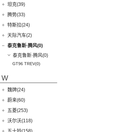
坦克(39)
EV80
(11)
长城汽车
(39)
腾势(33)
G50
(18)
(0)
坦克800
腾势
(33)
T60
(9)
特斯拉(24)
(1)
坦克500新能源
(9)
腾势D9 DM-i
T90 EV
(2)
特斯拉中国
(13)
天际汽车(2)
(18)
坦克500
(10)
腾势N7
V80
(212)
Model Y
(6)
天际汽车
(2)
泰克鲁斯·腾风(0)
(3)
坦克700
(6)
腾势D9 EV
EV90
(21)
Model 3
(7)
(0)
天际ME-S
泰克鲁斯·腾风
(0)
(4)
坦克400新能源
(8)
腾势X
MIFA 9
(29)
进口特斯拉
(11)
(2)
天际ME7
GT96 TREV
(0)
(13)
坦克300
EUNIQ 5
(9)
Cybertruck
(3)
(0)
天际ME5
W
EV30
(19)
Roadster
(0)
G90
(27)
Model S
(4)
魏牌(24)
V90
(122)
Model X
(4)
长城汽车
(24)
蔚来(60)
D60
(12)
(3)
玛奇朵DHT
蔚来汽车
(60)
五菱(253)
(6)
领地
(7)
摩卡
(6)
蔚来ET5
上汽通用五菱
(230)
沃尔沃(118)
D90 Pro
(16)
(4)
拿铁DHT
(12)
蔚来ES6
(14)
荣光S
沃尔沃亚太
(83)
G10
(18)
五十铃(158)