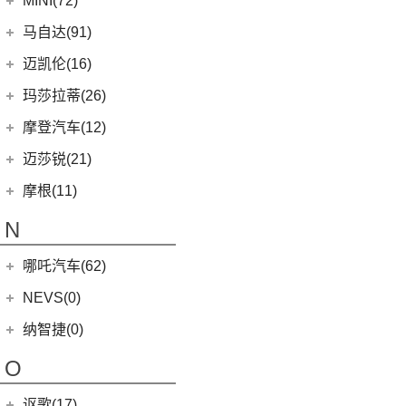
MINI(72)
Cyberster
(4)
MINI
(67)
马自达(91)
MG MULAN
(7)
MINI 3-DOOR
(25)
长安马自达
(77)
迈凯伦(16)
(3)
MG5天蝎座
MINI 5-DOOR
(10)
(20)
马自达3 昂克赛拉
迈凯伦
(16)
玛莎拉蒂(26)
MG ONE
(11)
MINI CLUBMAN
(11)
(0)
马自达EZ-6
(0)
塞纳
玛莎拉蒂
(26)
摩登汽车(12)
(2)
名爵5
MINI COUNTRYMAN
(15)
(11)
马自达CX-50行也
(2)
迈凯伦570S
Ghibli
(5)
摩登汽车
(12)
迈莎锐(21)
(5)
名爵6新能源
MINI CABRIO
(6)
(23)
马自达CX-5
(1)
迈凯伦540C
(5)
总裁
Modern in
(12)
迈莎锐
(21)
(3)
MG领航新能源
摩根(11)
MINI JCW
(5)
(4)
马自达CX-8
(1)
迈凯伦765LT
MC20
(5)
(3)
(1)
名爵eHS
迈莎锐Urus
摩根
(11)
MINI JCW
(2)
N
(19)
马自达CX-30
(2)
迈凯伦720S
Levante
(6)
MG7
(6)
(1)
迈莎锐Cayenne
3-Wheeler
(2)
MINI JCW CLUBMAN
(1)
一汽马自达
(14)
(3)
迈凯伦GT
Grecale
(5)
哪吒汽车(62)
(7)
(15)
名爵6
迈莎锐MV600
(1)
摩根4-4
MINI JCW COUNTRYMAN
(2)
(8)
马自达CX-4
(2)
迈凯伦600LT
合众新能源
(62)
NEVS(0)
(4)
(3)
名爵ZS
迈莎锐G级
(2)
摩根Aero
(6)
阿特兹
Artura
(4)
(9)
哪吒S
(4)
(1)
名爵EZS
迈莎锐揽胜
国能汽车
(0)
纳智捷(0)
(1)
摩根Plus 8
(1)
迈凯伦570GT
(4)
哪吒AYA
(10)
名爵HS
NEVS 9-3
(0)
(2)
摩根Roadster
O
(22)
哪吒U
(7)
MG领航
NEVS 9-3X
(0)
(1)
摩根Aero 8
讴歌(17)
(9)
哪吒V