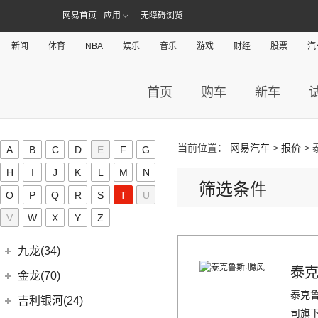
几何汽车
(54)
极氪(27)
(7)
指南者
网易首页
应用
无障碍浏览
(1)
帝豪GL PHEV
(8)
几何E
极氪汽车
(27)
捷豹(56)
(8)
自由光
(4)
星越S
(11)
几何G6
ZEEKR 001
(4)
新闻
体育
NBA
娱乐
音乐
游戏
财经
股票
汽
奇瑞捷豹
(34)
捷达(37)
(1)
大指挥官PHEV
(7)
帝豪EV
(4)
几何M6
(3)
极氪X
(9)
捷豹E-PACE
一汽-大众
(37)
捷途(257)
进口Jeep
(19)
(6)
星越
(16)
几何A
ZEEKR 009
(11)
首页
购车
新车
(14)
捷豹XFL
(11)
捷达VA3
奇瑞汽车
(257)
江淮(406)
(5)
牧马人4xe
(2)
博瑞ePro
(15)
几何C
(9)
极氪007
(11)
捷豹XEL
(7)
捷达VS5
(20)
捷途X70 PRO
(6)
大切诺基(进口)
江淮汽车
(406)
(3)
帝豪S
奇点(0)
进口捷豹
(22)
(19)
捷达VS7
(31)
捷途X70
(7)
牧马人
(10)
(9)
星越L 雷神Hi·P
瑞风S4
当前位置：
网易汽车
>
报价
> 
奇点汽车
(0)
A
B
C
D
E
F
G
金杯(158)
(3)
捷豹I-PACE
(15)
捷途大圣
(1)
角斗士
(98)
(4)
星越ePro
星锐
(0)
奇点iC3
H
I
J
K
L
M
N
华晨雷诺
(94)
捷尼赛思(39)
(11)
捷豹F-PACE
(5)
筛选条件
捷途大圣i-DM
(1)
(5)
帝豪EV Pro
瑞风M5
(0)
奇点iS6
O
P
Q
R
S
T
U
(8)
金杯快运
捷尼赛思
(39)
江铃(261)
(8)
捷豹F-TYPE
(53)
捷途X90 PLUS
(5)
(4)
远景X6
江淮iEV7L
(0)
V
W
领坤EV
X
Y
Z
(12)
捷尼赛思GV80
江铃汽车
(261)
江铃集团新能源(30)
(18)
捷途X90
(6)
(6)
豪越L
瑞风S7
(11)
大海狮
(4)
捷尼赛思G80
(16)
域虎3
江铃集团新能源
(10)
(3)
捷途X70 Coupe
九龙(34)
(64)
(5)
吉利ICON
帅铃T6
(31)
阁瑞斯
(4)
捷尼赛思GV60
(34)
大道
(4)
(0)
泰克
捷途自由者
易至EX5
九龙汽车
(34)
(12)
(5)
缤瑞COOL
江淮iEV6E
金龙(70)
(3)
新海狮
(2)
捷尼赛思纯电G80
(30)
域虎9
(6)
(2)
捷途X70S EV
易至EV3
泰克
(10)
(8)
(2)
博越L
江淮V7
九龙A5S
金龙客车
(70)
吉利银河(24)
(21)
海狮王
(17)
捷尼赛思G70
(8)
域虎5
(14)
司旗
捷途X70S
雷诺 江铃集团
(20)
(2)
(9)
(3)
博瑞
江淮iEVS4
九龙A4