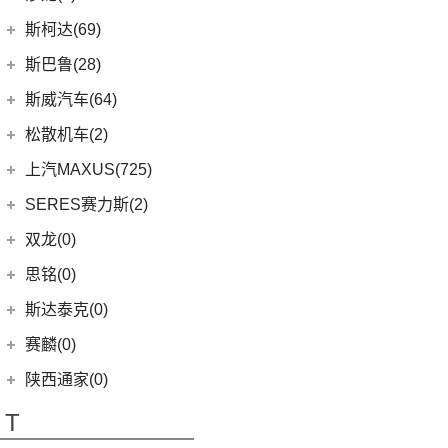
(6)
天籁
(3)
鲸
(7)
瑞虎3
(7)
奕歌
(2)
思皓E20X
沙龙汽车
(0)
斯柯达(69)
(6)
途达
(4)
荣威D5X DMH
(13)
瑞虎5x
(2)
祺智EV
江汽集团
(87)
(0)
机甲龙
上汽斯柯达
(69)
斯巴鲁(28)
(15)
奇骏
(14)
荣威i5
(7)
风云A8
(4)
劲炫
(3)
思皓X4
(9)
速派
(14)
ARIYA艾睿雅
斯巴鲁
(28)
斯威汽车(64)
(5)
荣威RX5 MAX
(1)
阿图柯
(4)
思皓X7
(6)
柯珞克
(2)
新蓝鸟
(11)
森林人
(3)
荣威ei6
华晨鑫源
(64)
松散机车(2)
(5)
思皓E40X
(7)
柯米克
郑州日产
(51)
(3)
力狮
(5)
荣威iMAX8 EV
(12)
斯威G01
松散机车
(2)
上汽MAXUS(725)
(3)
爱跑
(17)
明锐
(38)
纳瓦拉
(4)
斯巴鲁BRZ
(3)
荣威RX3
(5)
斯威X3
(1)
SS SUMMER 夏天
上汽大通
(725)
SERES赛力斯(2)
(5)
思皓E50A
(8)
柯迪亚克GT
(5)
锐骐7虎啸
(6)
傲虎
(4)
荣威i6 MAX
(11)
斯威X7
(1)
SS DOLPHIN 海豚
G20
(23)
(7)
思皓曜
金康赛力斯
(2)
双龙(0)
(5)
柯米克GT
(6)
途达
(4)
斯巴鲁XV
(3)
荣威ei6 MAX
(4)
钢铁侠
EUNIQ 7
(2)
(8)
思皓E10X
(2)
赛力斯SF5
(4)
昕锐
思铭(0)
(2)
奇骏·荣耀
(5)
荣威RX5新能源
(2)
斯威X2
EUNIQ 6
(8)
(9)
思皓A5
SF7
(0)
(4)
昕动
进口日产
(4)
斯达泰克(0)
(29)
斯威G05
FCV80
(1)
(10)
思皓QX
(9)
柯迪亚克
(0)
日产Ariya
(1)
斯威G01 EV
赛麟(0)
T70 EV
(1)
(33)
思皓X8
(4)
途乐
陕西通家(0)
T90
(37)
T70
(120)
T
EG10
(2)