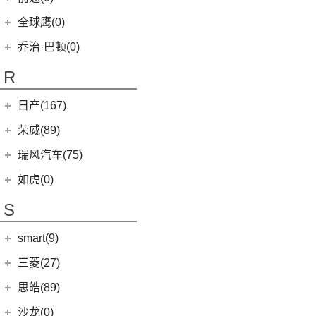
(6)
奕跑
(27)
瑞虎3x
(3)
大蚂蚁
(0)
清源尊者
全球鹰(0)
(2)
起亚K3 PHEV
(7)
艾瑞泽5 GT
(16)
QQ冰淇淋
(0)
清源小尊
(4)
嘉华
乔治·巴顿(0)
(35)
瑞虎8
(10)
小蚂蚁
(4)
K5凯酷
(14)
欧萌达
R
(10)
艾瑞泽e
KX CROSS
(2)
(5)
艾瑞泽5
(4)
瑞虎e
日产(167)
(1)
起亚KX3 EV
(7)
瑞虎8 L
eQ7
(3)
东风日产
(112)
荣威(89)
(4)
起亚K3 EV
(24)
瑞虎7 PLUS
(3)
楼兰
(2)
起亚K5 PHEV
上汽集团
(89)
瑞风汽车(75)
(14)
瑞虎8 PRO
(12)
逍客
(4)
凯绅
(2)
龙猫
(4)
艾瑞泽GX
江汽集团
(75)
如虎(0)
(7)
骐达
(2)
焕驰
(12)
荣威RX5
(24)
艾瑞泽5 PLUS
(12)
瑞风L6 MAX
S
(5)
日产N7
(5)
起亚KX5
(9)
荣威iMAX8
(6)
瑞虎8 PLUS鲲鹏e+
(3)
瑞风L5
(2)
轩逸·纯电
(5)
KX3傲跑
smart(9)
(5)
荣威RX9
(7)
瑞虎7 PLUS新能源
(51)
瑞风M3
(25)
轩逸
(1)
科莱威CLEVER
(17)
smart
(9)
探索06
三菱(27)
(9)
瑞风M4
(9)
探陆
(8)
荣威i6 MAX新能源
(23)
瑞虎8 PLUS
(9)
smart精灵#1
广汽三菱
(27)
思皓(89)
(6)
劲客
(3)
荣威Ei5
(14)
艾瑞泽8
(13)
欧蓝德
江淮大众
(2)
沙龙(0)