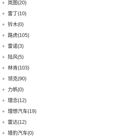
(7)
炫界Pro EV
北汽新能源
(3)
岚图(20)
(4)
优优EV
(7)
凯迪拉克CT4
(9)
轩度
LITE
(3)
(11)
海豚EV
岚图
(20)
雷丁(10)
(4)
炫界
(6)
岚图梦想家
雷丁
(10)
铃木(0)
(10)
岚图FREE
(2)
雷丁i9
进口铃木
(0)
路虎(105)
(4)
岚图追光
(8)
芒果
(0)
吉姆尼
奇瑞路虎
(28)
雷诺(3)
(0)
英格尼斯
(0)
揽胜极光L P300e
东风雷诺
(3)
陆风(5)
(11)
发现运动版
(3)
雷诺e诺
陆风汽车
(5)
林肯(103)
(15)
揽胜极光L
进口雷诺
(0)
(5)
陆风荣曜
长安林肯
(60)
领克(90)
(2)
发现运动版P300e
Espace
(0)
(18)
冒险家
领克汽车
(90)
力帆(0)
进口路虎
(77)
(0)
达斯特
(12)
航海家
(6)
领克02
重庆力帆
(0)
理念(12)
(1)
卫士P400e
(2)
冒险家PHEV
(13)
领克03
(0)
乐途
理念汽车
(12)
理想汽车(19)
(0)
揽胜极光(进口)
(13)
林肯Z
(6)
领克06 PHEV
(12)
广汽本田VE-1
(2)
揽胜运动版新能源
理想汽车
(19)
雷达(12)
(15)
飞行家
(12)
领克01
(17)
揽胜
(6)
理想L8
雷达汽车
(12)
猎豹汽车(0)
林肯(进口)
(43)
(6)
领克09