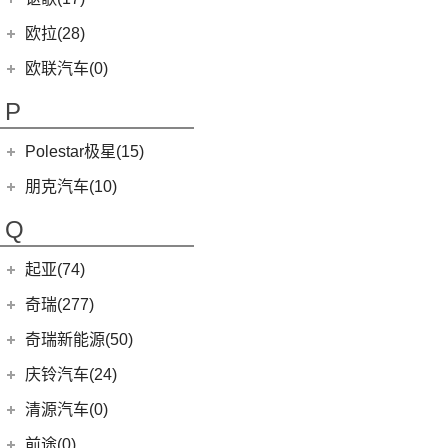
(2)
摩根Plus 4
(9)
哪吒L
广汽讴歌
(17)
欧拉(28)
(0)
哪吒GT
(8)
讴歌RDX
欧拉
(28)
欧联汽车(0)
(9)
哪吒X
(9)
讴歌CDX
(3)
芭蕾猫
P
(5)
欧拉5
Polestar极星(15)
(8)
好猫
Polestar
(15)
朋克汽车(10)
(5)
好猫GT
Polestar 1
(1)
(0)
朋克猫
朋克汽车
(10)
Q
Precept
(0)
(0)
樱桃猫
(5)
朋克美美
起亚(74)
Polestar 4
(6)
(7)
闪电猫
(1)
朋克啦啦
起亚
(74)
Polestar 2
(6)
奇瑞(277)
(4)
朋克多多
(4)
福瑞迪
Polestar 3
(2)
奇瑞汽车
(277)
奇瑞新能源(50)
(13)
起亚K3
(6)
风云T9
奇瑞新能源
(50)
庆铃汽车(24)
(11)
狮铂拓界
(0)
奇瑞TJ-1
(1)
艾瑞泽5e
庆铃汽车
(24)
清源汽车(0)
(5)
智跑
(16)
瑞虎7
(3)
瑞虎3xe
(24)
TAGA达咖H
清源汽车
(0)
前途(0)