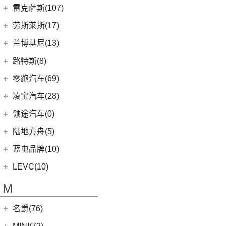
(16)
发现
(6)
理想L9
(12)
雷达RD6
猎豹汽车
(0)
MKZ
(11)
雷克萨斯(107)
(3)
领克01新能源
(11)
揽胜星脉
(1)
理想MEGA
(0)
猎豹Coupe
(5)
航海家(进口)
雷克萨斯
(107)
(14)
领克09 PHEV
劳斯莱斯(17)
(1)
揽胜P400e
(6)
理想L7
(0)
缤歌
(1)
飞行家PHEV
(8)
(16)
领克06
雷克萨斯RX
劳斯莱斯
(17)
兰博基尼(13)
(9)
揽胜运动版
(0)
猎豹CT7
MKC
(5)
(5)
(4)
领克02 Hatchback
雷克萨斯LC
(5)
古思特
兰博基尼
(13)
路特斯(8)
(20)
卫士
(14)
领航员
(0)
(6)
领克ZERO
雷克萨斯CT
(2)
魅影
Huracan
(5)
路特斯
(8)
零跑汽车(69)
(7)
大陆
(9)
(2)
领克05
雷克萨斯UX新能源
(6)
库里南
Urus
(3)
ELETRE
(4)
零跑汽车
(69)
凌宝汽车(28)
(23)
(2)
领克03 PHEV
雷克萨斯NX
(0)
浮影
Aventador
(5)
EMIRA
(2)
(14)
零跑T03
吉麦新能源
(28)
领途汽车(0)
(21)
(2)
领克05 PHEV
雷克萨斯ES
(2)
幻影
Evija
(1)
(6)
零跑S01
(4)
凌宝uni
(5)
(2)
领克02 PHEV
雷克萨斯LM
陆地方舟(5)
(2)
曜影
Evora
(1)
(26)
零跑C11
(17)
凌宝BOX
(3)
(14)
领克07
雷克萨斯LS
陆地方舟
(5)
蓝电品牌(10)
(23)
零跑C01
(7)
凌宝COCO
(15)
雷克萨斯UX
(5)
威途X35
蓝电品牌
(10)
LEVC(10)
(8)
蓝电E5
LEVC
(10)
M
(2)
蓝电E5 PLUS
L380
(4)
名爵(76)
LEVC TX
(6)
上汽集团
(76)