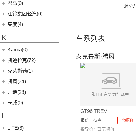
(24)
凯锐浩克
吉利银河
(24)
(4)
金杯F50
君马(0)
(10)
特顺EV
源动力
(14)
捷途X70M
(20)
羿
(3)
(4)
(6)
嘉际
嘉悦X4
艾菲
(2)
凯特
(7)
(16)
金杯海狮
银河E8
江铃集团轻汽(0)
(40)
宝典
(6)
捷途X70 C-DM
(10)
(7)
(4)
豪越
江淮iC5
九龙A6
(24)
凯歌
(6)
银河E5
绵阳金杯
(10)
(48)
特顺
集度(4)
(8)
山海L9
(17)
(5)
(12)
博越
嘉悦X7
九龙A5
(20)
金威
(6)
银河L6
(2)
金典
(7)
域虎EV
集度汽车
(4)
(3)
捷途山海T2
K
(2)
(4)
缤越ePro
江淮iEVA50
车系列表
(5)
银河L7
(8)
大力神K5
(58)
域虎7
ROBO-01
(4)
(6)
捷途X95
(4)
(11)
博越X
嘉悦A5
华晨鑫源
(54)
Karma(0)
(10)
福顺
(0)
(12)
捷途X90 PRO
集度SIMUCar
(13)
(102)
星瑞
帅铃T8
泰克鲁斯·腾风
(12)
新海狮
Karma
(0)
凯迪拉克(72)
(40)
捷途X70 PLUS
(5)
(2)
帝豪GSe
江淮IEV7S
(15)
新海狮S
Revero GT
(0)
上汽通用凯迪拉克
(72)
克莱斯勒(1)
(7)
捷途旅行者
(5)
(66)
远景
悍途
(27)
小海狮
(11)
凯迪拉克XT6
进口克莱斯勒
(1)
凯翼(34)
(3)
远景X3
(13)
凯迪拉克CT5
(1)
大捷龙PHEV
(11)
缤越
凯翼
(34)
开瑞(28)
(15)
凯迪拉克XT5
(11)
帝豪
(4)
凯翼V7
开瑞汽车
(28)
卡威(0)
(9)
凯迪拉克XT4
(2)
帝豪L雷神HiP
(3)
凯翼E5 EV
(11)
GT96 TREV
江豚
L
(5)
LYRIQ锐歌
(13)
星越L
(3)
凯翼X5
(0)
报价：
待查
开瑞K50EV
询底价
(4)
凯迪拉克GT4
(6)
博越PRO
LITE(3)
(4)
凯翼X3
(2)
指导价：暂无报价
开瑞K60
(8)
凯迪拉克CT6