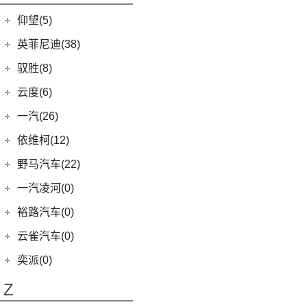
开拓者
(19)
(3)
索纳塔PHEV
金海狮
(5)
(18)
星途凌云
小米SU7
(6)
五菱征程
(18)
仰望(5)
沃尔沃XC90
(7)
星迈罗
(17)
(12)
途胜L
鑫源X30L
(24)
荣光新卡
(9)
畅巡
仰望
(5)
英菲尼迪(38)
(5)
全新一代 名图
鑫源新能源
(4)
(2)
星云
(5)
沃兰多
(3)
仰望U8
(6)
MUFASA 沐飒
(2)
东风英菲尼迪
(34)
好运1号
驭胜(8)
(2)
五菱龙卡
(8)
创酷
(1)
仰望U9
(3)
菲斯塔 纯电动
(2)
QX50
(11)
新海狮EV
江铃汽车
(8)
云度(6)
(6)
宏光V
(11)
探界者
(1)
仰望U7
(10)
现代ix35
Q50L
(11)
(8)
驭胜S350
云度
(6)
一汽(26)
(26)
宏光MINIEV
(6)
创界
(5)
领动
QX60
(12)
(4)
云度π3
(7)
一汽吉林
(6)
五菱星辰
依维柯(12)
(14)
迈锐宝XL
(3)
名图 纯电动
进口英菲尼迪
(4)
(1)
云度V01L
(5)
五菱星光S
(4)
森雅R8
南京依维柯
(12)
野马汽车(22)
(4)
探界者Plus
(4)
现代ix25
QX55
(4)
(0)
云度π7
(6)
五菱NanoEV
(2)
森雅鸿雁
(12)
Daily欧胜
野马汽车
(22)
一汽凌河(0)
(15)
伊兰特
(1)
云度π1
(12)
五菱之光
一汽红塔
(20)
(5)
斯派卡
(11)
索纳塔
裕路汽车(0)
(2)
五菱征途
(20)
蓝舰T340
(1)
野马EC60
(4)
悦动
云雀汽车(0)
五菱工业
(23)
(14)
博骏
(3)
菲斯塔
奕派(0)
(23)
五菱EV50
(2)
斯派卡EV
进口现代
(6)
Z
(6)
帕里斯帝