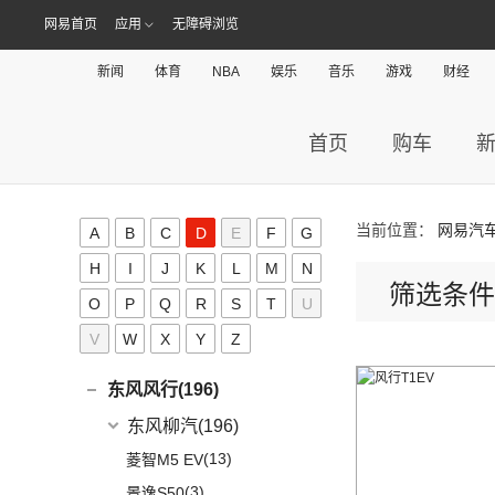
(8)
神骐F30
(2)
比亚迪e9
(4)
(20)
长安CS75 PLUS
成功V2
昶洧
(0)
网易首页
应用
无障碍浏览
长安启源(17)
(9)
奔驰CLA AMG
(1)
长安欧尚科尚EV
(18)
神骐PLUS
(2)
比亚迪e3
(12)
长安CS85 COUPE
(0)
昶洧TP-488c
(6)
奔驰E级AMG
长安启源
(17)
(4)
长安欧尚科赛5
刺猬汽车(0)
(18)
睿行M60
(13)
唐新能源
新闻
体育
NBA
娱乐
音乐
游戏
财经
(24)
长安览拓者
(5)
奔驰G AMG
(7)
(4)
长安欧尚X70A
长安启源E07
(9)
睿行EM80
(6)
元Pro
D
(10)
长安CS55 PLUS
(14)
奔驰C级AMG
(10)
(21)
长安欧尚X7 PLUS
长安启源A07
(18)
睿行M80
首页
购车
(15)
长安UNI-T
DS(19)
梅赛德斯-EQ
(7)
(3)
长安欧尚A800
(36)
凯程F70
(9)
长安Lumin
DS汽车
(16)
大众(493)
(7)
(5)
奔驰EQS
奔奔E-Star
(1)
睿行S50T
(5)
锐程PLUS
DS 9
(5)
(7)
(0)
奔驰EQC(进口)
欧诺S
当前位置：
网易汽
一汽-大众
(251)
A
B
C
D
E
F
G
东南(34)
(2)
睿行ES30
(8)
长安F70蓝鲸版
DS 7
(8)
(1)
长安欧尚A600
梅赛德斯-迈巴赫
(20)
(32)
揽境
(4)
H
睿行M70
I
J
K
L
M
N
东南汽车
(34)
东风(287)
(10)
长安CS35PLUS
筛选条件
(3)
DS 9新能源
(18)
长安欧尚X5
(0)
ID.7 VIZZION
(7)
迈巴赫G级
(10)
长安之星9
O
P
Q
R
(3)
S
T
U
东南DX3 EV
郑州日产
(214)
东风日产启辰(62)
(3)
长安CS15
进口DS
(3)
(8)
长安欧尚科尚
(9)
迈巴赫GLS
(2)
高尔夫·纯电
(7)
A5翼舞
V
W
X
Y
Z
(70)
锐骐6
(3)
逸动DT
东风日产
(62)
东风风神(108)
(3)
(3)
长安欧尚X7 EV
DS 3新能源
(11)
迈巴赫S级
(30)
宝来
(10)
东南DX5
(69)
锐骐7
(3)
逸达
(4)
东风日产启辰-T90
东风乘用车
(108)
东风风行(196)
(9)
长安欧尚X7
(11)
探影
(4)
东南DX7
(16)
帕拉索
(3)
东风日产启辰-T70
(13)
奕炫GS
东风柳汽
(196)
(27)
科赛Pro
(15)
高尔夫
(10)
东南DX3
(13)
锐骐6EV
(21)
东风日产启辰-D60EV
(2)
奕炫EV
(13)
菱智M5 EV
(2)
欧尚长行
(3)
C-TREK蔚领
(46)
锐骐
(3)
东风日产启辰-e30
(9)
皓极
(3)
景逸S50