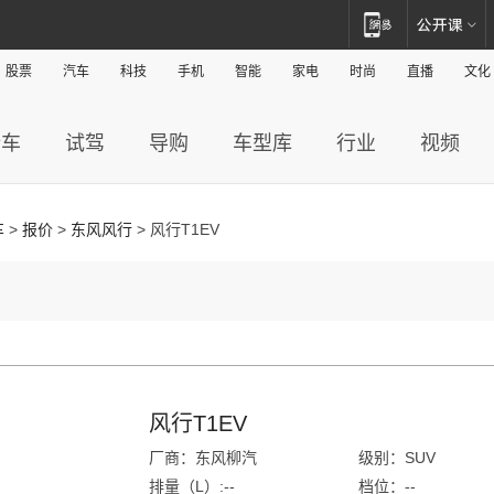
股票
汽车
科技
手机
智能
家电
时尚
直播
文化
新车
试驾
导购
车型库
行业
视频
车
>
报价
>
东风风行
> 风行T1EV
风行T1EV
厂商：东风柳汽
级别：SUV
排量（L）:--
档位：--