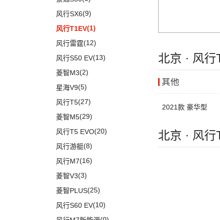
(3)
探岳GTE
东风汽车
(73)
(7)
东风日产启辰-D60
(5)
风神L7
(9)
风行SX6
(5)
高尔夫·嘉旅
(41)
御风
(9)
启辰大V
(25)
奕炫MAX
(1)
风行T1EV
(22)
迈腾
(30)
御风P16
(4)
东风日产启辰-T60EV
(3)
风神AX7
(12)
风行雷霆
(21)
速腾
(1)
俊风E11K
(6)
东风日产启辰-启辰星
(14)
奕炫
北京 · 风行
(13)
风行S50 EV
(14)
揽巡
(1)
俊风ER30
(5)
东风日产启辰-T60
(19)
风神E70
(2)
菱智M3
(2)
宝来·纯电
其他
(12)
皓瀚
(5)
星海V9
ID.6 CROZZ
(17)
SKY EV01
(6)
(27)
风行T5
(6)
T-ROC探歌
2021款 豪华型
(29)
菱智M5
(3)
高尔夫GTI
(20)
风行T5 EVO
北京 · 风行
(16)
大众CC
(8)
风行游艇
ID.4 CROZZ
(19)
(16)
风行M7
(2)
迈腾GTE
(3)
菱智V3
(4)
探岳X
(25)
菱智PLUS
(11)
探岳
(10)
风行S60 EV
(6)
大众CC猎装车
(0)