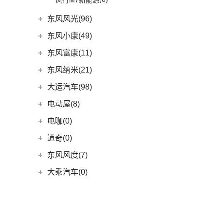
风行M7新能源
上汽大众
(225)
(20)
途昂X
东风风光(96)
(2)
途观L PHEV
东风小康
(96)
东风小康(49)
(21)
朗逸
(6)
风光500
东风小康
(49)
东风富康(11)
(30)
帕萨特
(9)
风光330
(6)
小康D71 PLUS
东风富康
(11)
东风纳米(21)
(9)
途观L
(11)
风光S560
(2)
小康EC36
(1)
富康ES500
东风汽车
(21)
大运汽车(98)
(11)
途安L
(4)
风光370
(2)
小康K01
(4)
富康ES600
(7)
纳米BOX
大运汽车
(98)
电动屋(8)
ID.6 X
(10)
(7)
风光ix5
(4)
小康D52
(6)
e爱丽舍
(8)
东风EX1
(51)
远志M1
重庆小电天体
(8)
(9)
凌渡
电咖(0)
(12)
风光580
(8)
小康D72 PLUS
(6)
纳米01
(31)
大运皮卡
(17)
(8)
途岳
YOUNG光小新
(4)
风光E1
道奇(0)
(4)
小康C32
(16)
悦虎
(22)
途昂
(10)
风光ix7
(1)
小康C52
东风风度(7)
ID.4 X
(14)
(6)
风光E3
(2)
小康C56
郑州日产
(7)
大乘汽车(0)
(4)
新桑塔纳
(10)
风光MINI EV
(4)
小康D51
(7)
帕拉丁
东风奕派(5)
(4)
帕萨特PHEV
(17)
风光380
(1)
小康K02
东风乘用车
(5)
ID.3
(7)
F
(4)
小康C31