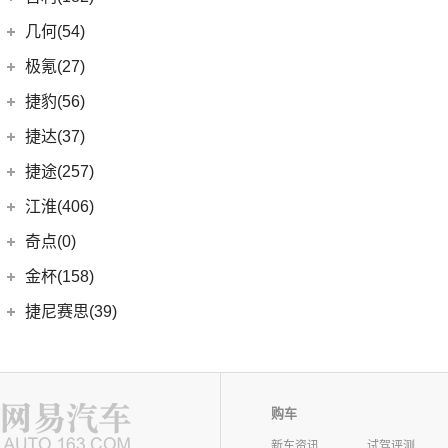
(6)
自由侠
吉利汽车
(182)
几何(54)
(4)
大指挥官
(3)
嘉际ePro
几何汽车
(54)
极氪(27)
(7)
指南者
(1)
帝豪GL PHEV
(8)
几何E
极氪汽车
(27)
捷豹(56)
(8)
自由光
(4)
星越S
(11)
几何G6
ZEEKR 001
(4)
奇瑞捷豹
(34)
捷达(37)
(1)
大指挥官PHEV
(6)
星越
(4)
几何M6
(3)
极氪X
(9)
捷豹E-PACE
一汽-大众
(37)
捷途(257)
进口Jeep
(19)
(7)
帝豪EV
(16)
几何A
ZEEKR 009
(11)
(14)
捷豹XFL
(11)
捷达VA3
奇瑞汽车
(257)
江淮(406)
(5)
牧马人4xe
(2)
博瑞ePro
(15)
几何C
(9)
极氪007
(11)
捷豹XEL
(7)
捷达VS5
(20)
捷途X70 PRO
(6)
大切诺基(进口)
江淮汽车
(406)
(5)
帝豪EV Pro
奇点(0)
进口捷豹
(22)
(19)
捷达VS7
(31)
捷途X70
(7)
牧马人
(3)
(10)
帝豪S
瑞风S4
奇点汽车
(0)
金杯(158)
(3)
捷豹I-PACE
(15)
捷途大圣
(1)
角斗士
(98)
(9)
星越L 雷神Hi·P
星锐
(0)
奇点iC3
华晨雷诺
(94)
捷尼赛思(39)
(11)
捷豹F-PACE
(5)
捷途大圣i-DM
(1)
(4)
星越ePro
瑞风M5
(0)
奇点iS6
(8)
金杯快运
捷尼赛思
(39)
江铃(261)
(8)
捷豹F-TYPE
(53)
捷途X90 PLUS
(5)
(4)
远景X6
江淮iEV7L
(11)
大海狮
(12)
捷尼赛思GV80
江铃汽车
(261)
江铃集团新能源(30)
(3)
捷途X70 Coupe
(6)
(6)
豪越L
瑞风S7
(0)
领坤EV
(4)
捷尼赛思G80
(34)
大道
江铃集团新能源
(10)
(0)
购车
捷途自由者
九龙(34)
(64)
(5)
吉利ICON
帅铃T6
(31)
阁瑞斯
(4)
捷尼赛思GV60
(16)
域虎3
(18)
(4)
捷途X90
易至EX5
新车资讯
试驾评测