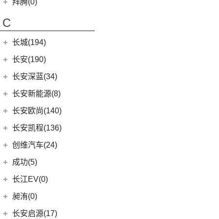
(2)
昌河北斗星
拜腾(0)
(11)
本田XR-V
(4)
北京EX5
(5)
秦L
拜腾汽车
(0)
(23)
思域
C
(13)
魔方
(2)
海狮07DM-i
M-Byte Concept
(0)
(10)
本田CR-V
长城(194)
(3)
比亚迪D1
K-Byte Concept
(0)
(8)
享域
(6)
秦Pro DM
长城汽车
(194)
长安(190)
(9)
艾力绅
(9)
比亚迪e2
(98)
炮
长安汽车
(190)
长安深蓝(34)
(8)
秦Pro EV
(8)
风骏7
(10)
长安CS75
长安深蓝
(34)
长安新能源(8)
(5)
海豹06 DM-i
(8)
风骏7 EV
(8)
长安UNI-V
(5)
深蓝G318
长安新能源
(8)
长安欧尚(140)
(0)
海豹06GT
(41)
金刚炮
(9)
逸动
(0)
深蓝S05
(8)
逸动EV
长安欧尚
(140)
长安凯程(136)
(10)
唐EV
(13)
山海炮
(6)
长安CS95
(13)
深蓝S7
(3)
长安欧尚Z6智电iDD
长安凯程
(136)
创维汽车(24)
(17)
汉EV
(4)
炮EV
(16)
长安UNI-K
(16)
长安深蓝SL03
(4)
长安欧尚A600 EV
(4)
凯程F300
(15)
海豹
创维汽车
(24)
(22)
风骏5
成功(5)
(3)
锐程CC
(13)
长安欧尚Z6
(5)
睿行M90
(16)
宋PLUS DM-i
(24)
创维汽车EV6
航天成功
(5)
(10)
UNI-K 智电iDD
长江EV(0)
(0)
欧尚E01
(3)
睿行S50
(11)
驱逐舰05
(6)
(1)
悦翔
成功BEV6
昶洧(0)
(7)
欧尚X5 PLUS
(8)
神骐F30
(2)
比亚迪e9
(4)
(20)
长安CS75 PLUS
成功V2
昶洧
(0)
长安启源(17)
(1)
长安欧尚科尚EV
(18)
神骐PLUS
(13)
唐新能源