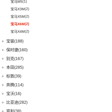
(3)
奔驰GLA AMG
(1)
宝马M5
(5)
奔驰GLE AMG
(2)
宝马X3M
(1)
奔驰GLS AMG
(2)
宝马X5M
(3)
奔驰GLB AMG
(2)
宝马X6M
(3)
奔驰S级AMG
(2)
宝马X4M
(12)
奔驰AMG GT
宝骏(188)
(9)
奔驰CLA AMG
上汽通用五菱
(188)
保时捷(160)
(6)
奔驰E级AMG
(6)
宝骏730
保时捷
(160)
别克(167)
(7)
奔驰A级AMG(进口)
(7)
宝骏310W
(35)
保时捷911
上汽通用别克
(167)
本田(285)
(5)
奔驰G AMG
(2)
宝骏E100
Panamera
(26)
(5)
昂科旗
广汽本田
(164)
(14)
奔驰C级AMG
标致(39)
(7)
宝骏RC-5
(23)
保时捷718
(34)
别克GL8
(15)
雅阁
梅赛德斯-EQ
(7)
东风标致
(39)
奔腾(114)
(10)
宝骏RS-7
Taycan
(21)
(3)
阅朗
(27)
皓影
(7)
奔驰EQS
(4)
标致5008
一汽奔腾
(114)
宝沃(16)
(7)
宝骏360
(14)
Cayenne新能源
(4)
昂科拉GX
(24)
型格
(0)
奔驰EQC(进口)
(2)
标致4008 PHEV
(30)
奔腾NAT
宝沃
(16)
(2)
宝骏悦也Plus
比亚迪(282)
(19)
Panamera新能源
(11)
君威
(8)
e:NP1 极湃1
梅赛德斯-迈巴赫
(20)
(13)
标致508L
(5)
奔腾E01
(4)
(4)
宝骏悦也
宝沃BX5
Cayenne
(13)
比亚迪
(282)
宾利(38)
(5)