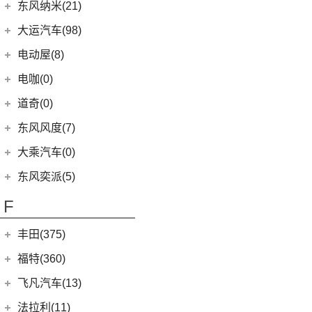
(6)
小康D71 PLUS
东风富康
(11)
东风纳米(21)
(41)
御风
(9)
启辰大V
(25)
奕炫MAX
(9)
风行SX6
(22)
(7)
迈腾
风光ix5
(2)
小康EC36
(4)
富康ES600
(30)
御风P16
东风汽车
(21)
(4)
东风日产启辰-T60EV
大运汽车(98)
(14)
奕炫
(12)
风行雷霆
(21)
(4)
速腾
风光370
(2)
小康K01
(1)
富康ES500
(1)
俊风E11K
(8)
(5)
东风日产启辰-T60
东风EX1
大运汽车
(98)
(3)
风神AX7
电动屋(8)
(13)
风行S50 EV
(14)
(9)
揽巡
风光330
(4)
小康D52
(6)
e爱丽舍
(1)
俊风ER30
(7)
(6)
纳米BOX
东风日产启辰-启辰星
(51)
(19)
风神E70
远志M1
重庆小电天体
(8)
(5)
星海V9
电咖(0)
(12)
(3)
高尔夫GTI
风光580
(8)
小康D72 PLUS
(6)
纳米01
(12)
(31)
皓瀚
大运皮卡
(2)
(8)
菱智M3
YOUNG光小新
(10)
(2)
宝来·纯电
风光ix7
道奇(0)
(4)
小康C32
SKY EV01
(6)
(16)
悦虎
(27)
风行T5
ID.6 CROZZ
(17)
(4)
风光E1
(1)
小康C52
东风风度(7)
(29)
菱智M5
(6)
(10)
T-ROC探歌
风光MINI EV
(2)
小康C56
郑州日产
(7)
大乘汽车(0)
(20)
风行T5 EVO
(16)
(17)
大众CC
风光380
(4)
小康D51
(7)
帕拉丁
东风奕派(5)
(8)
风行游艇
ID.4 CROZZ
(19)
(6)
风光E3
(1)
小康K02
东风乘用车
(5)
F
(16)
风行M7
(2)
迈腾GTE
(4)
小康C31
eπ 007
(5)
(3)
菱智V3
(4)
探岳X
(2)
小康C37
丰田(375)
(25)
菱智PLUS
(11)
探岳
(3)
小康K07S
广汽丰田
(161)
福特(360)
(0)
风行M7新能源
(6)
大众CC猎装车
(1)
小康C51
(6)
锋兰达
长安福特
(86)
飞凡汽车(13)
(10)
风行S60 EV
上汽大众
(225)
(1)
小康C35
(2)
致炫
(5)
福特电马
上汽集团
(13)
法拉利(11)