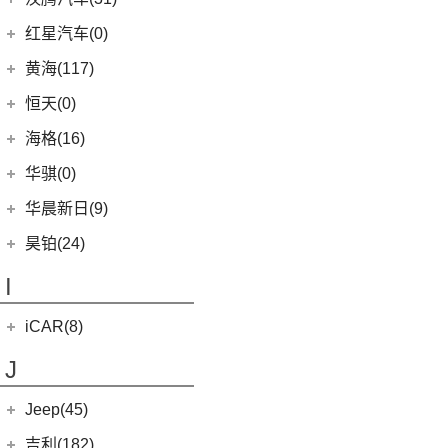
(5)
红旗EH7
(13)
亚洲龙
(0)
(3)
枭龙MAX
合创V09
(0)
恒驰9
汉腾汽车
(31)
(2)
红旗L5
红星汽车(0)
(22)
卡罗拉
(6)
(2)
哈弗F7x
合创007
(0)
恒驰2
(10)
(14)
红旗H5
汉腾V7
黄海(117)
(6)
威驰
(7)
哈弗F5
(0)
恒驰3
(0)
(13)
红旗E-QM5
汉腾X8
黄海汽车
(117)
恒天(0)
进口丰田
(22)
(12)
哈弗赤兔
(0)
恒驰4
(7)
(12)
红旗HS5
汉腾X7
(36)
黄海N1S
海格(16)
(6)
埃尔法
(3)
哈弗H6 DHT-PHEV
(0)
恒驰8
(8)
(3)
红旗H7
汉腾X5
(2)
黄海N1
(11)
威尔法
苏州金龙
(16)
(4)
哈弗二代大狗新能源
华骐(0)
(0)
恒驰1
(3)
(0)
红旗H7 PHEV
幸福e+
(11)
黄海N3
SUPRA
(5)
(3)
(10)
枭龙
海格H5V
(0)
恒驰7
华晨新日(9)
(19)
(3)
红旗HS7
汉腾X5 EV
(20)
黄海N7
(4)
(6)
哈弗酷狗
海格H5C
(1)
恒驰5
华晨新日
(9)
昊铂(24)
(8)
大牛
(12)
哈弗大狗
(0)
恒驰6
(3)
华晨新日i03A
昊铂
(24)
I
(40)
黄海N2
(10)
哈弗H6S
(6)
华晨新日i03
(14)
昊铂HT
(4)
哈弗H7
iCAR(8)
(10)
昊铂GT
(7)
哈弗H9
奇瑞新能源
(8)
J
(7)
哈弗H6
iCAR 03
(8)
Jeep(45)
广汽菲克
(26)
吉利(182)