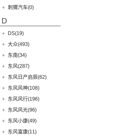
(12)
长安CS85 COUPE
(0)
昶洧TP-488c
长安启源
(17)
(4)
长安欧尚科赛5
刺猬汽车(0)
(18)
睿行M60
(2)
比亚迪e3
(24)
长安览拓者
(7)
(4)
长安欧尚X70A
长安启源E07
(9)
睿行EM80
(6)
元Pro
D
(10)
长安CS55 PLUS
(10)
(3)
长安欧尚A800
长安启源A07
(18)
睿行M80
(9)
长安Lumin
DS(19)
(21)
长安欧尚X7 PLUS
(36)
凯程F70
(15)
长安UNI-T
DS汽车
(16)
大众(493)
(5)
奔奔E-Star
(1)
睿行S50T
(5)
锐程PLUS
DS 9
(5)
(7)
欧诺S
一汽-大众
(251)
东南(34)
(2)
睿行ES30
(3)
逸动DT
(3)
DS 9新能源
(18)
长安欧尚X5
ID.7 VIZZION
(7)
(4)
睿行M70
东南汽车
(34)
东风(287)
(3)
逸达
DS 7
(8)
(1)
长安欧尚A600
(32)
揽境
(10)
长安之星9
(3)
东南DX3 EV
郑州日产
(214)
东风日产启辰(62)
(8)
长安F70蓝鲸版
进口DS
(3)
(8)
长安欧尚科尚
(2)
高尔夫·纯电
(7)
A5翼舞
(70)
锐骐6
(3)
长安CS15
东风日产
(62)
东风风神(108)
(3)
(3)
长安欧尚X7 EV
DS 3新能源
(30)
宝来
(10)
东南DX5
(69)
锐骐7
(10)
长安CS35PLUS
(4)
东风日产启辰-T90
东风乘用车
(108)
东风风行(196)
(27)
科赛Pro
(11)
探影
(4)
东南DX7
(16)
帕拉索
(3)
东风日产启辰-T70
(9)
皓极
东风柳汽
(196)
东风风光(96)
(9)
长安欧尚X7
(15)
高尔夫
(10)
东南DX3
(13)
锐骐6EV
(21)
东风日产启辰-D60EV
(13)
奕炫GS
(3)
景逸S50
(2)
欧尚长行
东风小康
(96)
(3)
C-TREK蔚领
东风小康(49)
(46)
锐骐
(3)
东风日产启辰-e30
(2)
奕炫EV
(13)
菱智M5 EV
(6)
(5)
高尔夫·嘉旅
风光500
东风小康
(49)
东风富康(11)
东风汽车
(73)
(7)
东风日产启辰-D60
(5)
风神L7
(1)
风行T1EV
(3)
(11)
探岳GTE
风光S560