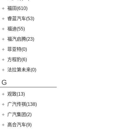
(20)
途昂X
(2)
小康K05S
(4)
雷凌双擎E+
(1)
锐际新能源
(3)
飞凡ER6
法拉利
(11)
福田(610)
(2)
途观L PHEV
(2)
小康C36
(8)
凌尚
(8)
锐界L
(3)
飞凡MARVEL R
(2)
法拉利F8
(21)
福田汽车
(610)
朗逸
睿蓝汽车(53)
(2)
致享
(24)
蒙迪欧
(7)
飞凡R7
(2)
法拉利812
(30)
帕萨特
(222)
图雅诺
睿蓝汽车
(53)
福迪(55)
(9)
赛那SIENNA
(12)
锐际
Roma
(2)
(9)
途观L
(27)
拓陆者驭途8
(5)
睿蓝9
福迪汽车
(55)
(18)
威飒
福汽启腾(23)
(7)
锐界
SF90
(2)
(11)
途安L
(45)
福田G5
(8)
枫叶80v
(15)
(19)
雷凌
揽福
福汽新龙马
(23)
(13)
探险者
菲亚特(0)
Portofino
(1)
ID.6 X
(10)
(11)
征服者3
(6)
枫叶30x
(12)
(7)
广汽丰田iA5
雄狮F16
(3)
(8)
福克斯两厢
启腾M70EV
方程豹(6)
(2)
法拉利488
(9)
凌渡
(14)
征服者5
(15)
枫叶60s
(21)
(24)
汉兰达
雄狮F22
(4)
(3)
福睿斯
启腾EX80
方程豹
(6)
法拉第未来(0)
ID.4 X
(14)
(3)
伽途ix5
(11)
睿蓝7
(10)
凯美瑞
(10)
(5)
福特EVOS
启腾M70
(6)
豹5
(17)
法拉第未来
(0)
途岳
(2)
萨普
G
(6)
睿蓝X3 PRO
(13)
丰田C-HR
(2)
(4)
福克斯三厢
启腾EX7
(22)
FF91
(0)
途昂
(128)
大将军G9
(2)
枫叶80v PRO
(5)
丰田C-HR EV
江铃福特
(267)
观致(13)
(4)
新桑塔纳
(27)
风景G9
(23)
威兰达
(79)
新全顺
观致汽车
(13)
广汽传祺(138)
(4)
帕萨特PHEV
(65)
风景G7
(6)
威兰达高性能版
(3)
领界EV
(1)
观致3
广汽乘用车
(138)
(3)
广汽集团(2)
辉昂
(3)
伽途ix7
(9)
广汽丰田bZ4X
(11)
撼路者
(6)
观致7
(8)
ID.3
(7)
传祺E8
(16)
拓陆者胜途5
广汽本田
(2)
高合汽车(9)
(3)
致炫X
(9)
途睿欧
(6)
观致5