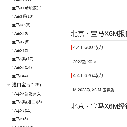
(20)
奥迪Q3 Sportback
(4)
奔驰E级新能源
(1)
宝马X1新能源
(17)
奥迪A4L
(19)
奔驰C级
(18)
宝马3系
(6)
进口奥迪
(97)
奔驰GLA
(6)
宝马iX3
(5)
奔驰EQB
(19)
北京 · 宝马X6M
奥迪A5
(6)
宝马X3
(3)
奔驰EQE
(1)
奥迪e-tron GT
(5)
宝马X2
4.4T 600马力
(15)
奔驰GLB
(5)
奥迪A4 Allroad
(9)
宝马X1
(24)
奔驰GLC
(8)
奥迪A4 Avant
(17)
宝马5系
2022款 X6 M
(5)
奔驰EQC
(3)
奥迪e-tron(进口)
(14)
宝马X5
(20)
奔驰E级
(11)
奥迪Q8
4.4T 626马力
(4)
宝马i3
(1)
福建奔驰
(28)
奥迪A8L新能源
进口宝马
(126)
M 2023款 X6 M 雷霆版
(10)
奥迪A7
(18)
威霆
(1)
宝马X5新能源
(19)
奥迪A8L
(10)
奔驰V级
(8)
宝马5系(进口)
北京 · 宝马X6M
(6)
奥迪A6 Avant
进口奔驰
(104)
(11)
宝马X7
(9)
奥迪Q7
EQA
(1)
(3)
宝马i4
(5)
奥迪A6 Allroad
(17)
奔驰GLE