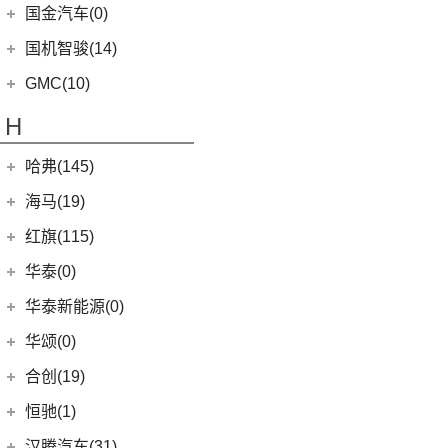
(4)
影豹
(5)
途观X
(39)
拓陆者驭途9
(2)
绎乐
华人运通
(9)
国金汽车(0)
一汽丰田
(192)
(7)
福特烈马
(4)
传祺GS4
(12)
途铠
(8)
拓陆者胜途7
(5)
高合HiPhi X
(5)
卡罗拉双擎E+
国机智骏(14)
(7)
领界S
(8)
影酷
(10)
威然
(4)
高合HiPhi Z
(3)
奕泽E进擎
(114)
国机智骏
(14)
新世代全顺
GMC(10)
(15)
POLO
(15)
传祺M6
(17)
奕泽IZOA
(15)
GX5
(6)
领睿
GMC
(10)
H
(4)
传祺ES9
进口大众
(15)
(5)
一汽丰田bZ4X
(22)
GC1
(3)
领裕
YUKON
(3)
(17)
传祺GS8
(2)
途锐eHybrid
(7)
哈弗(145)
RAV4荣放双擎E+
GC2
(5)
进口福特
(7)
SAVANA
(2)
(9)
传祺E9
(10)
途锐
(18)
皇冠陆放
长城汽车
(145)
海马(19)
Mustang
(3)
SIERRA
(5)
(5)
传祺GA4 PLUS
(3)
蔚揽
(16)
凌放HARRIER
(5)
哈弗H2
(4)
福特F-150
一汽海马
(7)
红旗(115)
(4)
传祺GA8
大众R
(1)
(21)
RAV4荣放
(8)
哈弗F7
(7)
海马7X
一汽红旗
(115)
华泰(0)
(29)
传祺M8
(1)
高尔夫R
(21)
卡罗拉锐放
(13)
哈弗M6
海马汽车
(10)
(11)
红旗HQ9
(13)
传祺GS4 PLUS
华泰新能源(0)
安徽大众
(1)
(6)
威驰FS
(15)
哈弗神兽
(8)
海马8S
(2)
红旗E-HS3
(1)
传祺M6 MAX
(1)
大众ID.UNYX 与众
华颂(0)
(7)
格瑞维亚
(4)
哈弗二代大狗
(2)
海马6P
(17)
红旗H9
(6)
传祺GA6
(5)
合创(19)
一汽丰田bZ3
(5)
哈弗H5
海马新能源
(2)
(5)
红旗H6
(9)
传祺GS3
(13)
亚洲狮
合创汽车
(19)
(6)
哈弗初恋
恒驰(1)
(2)
爱尚EV
(12)
红旗E-HS9
(2)
传祺GS4 COUPE
(7)
柯斯达
(17)
(7)
哈弗H6 Coupe
合创Z03
恒大新能源
(1)
汉腾汽车(31)