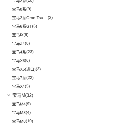
(10)
宝马2系
Audi Sport
(58)
(6)
奔驰GLS
(9)
宝马8系
(8)
奥迪RS4
(8)
奔驰G级
(2)
宝马2系Gran Tourer
(3)
奥迪S6
(4)
奔驰C级(进口)
(6)
宝马6系GT
(3)
奥迪SQ5
(4)
奔驰GLE新能源
(9)
宝马iX
(9)
奥迪S5
(12)
奔驰CLA级
(8)
宝马Z4
(1)
奥迪RS e-tron GT
(2)
奔驰C级旅行版
(23)
宝马4系
(2)
奥迪RS6
(11)
奔驰CLS级
(6)
宝马X6
(2)
奥迪RS7
(6)
奔驰B级
(3)
宝马X5(进口)
(16)
奥迪RS5
(3)
奔驰GLC(进口)
(22)
宝马7系
(1)
奥迪R8
(6)
奔驰A级(进口)
(5)
宝马X4
(1)
奥迪RS Q8
(11)
奔驰E级(进口)
宝马M
(32)
(5)
奥迪S4
(13)
奔驰S级
(9)
宝马M4
(4)
奥迪S7
梅赛德斯-AMG
(74)
(4)
宝马M3
(3)
奥迪S8
(6)
奔驰GLC AMG
(10)
宝马M8