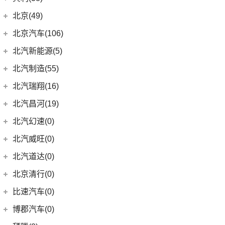
昂科拉
(9)
ZR-V 致在
(0)
迈巴赫G级
(2)
标致e2008
(6)
奔腾小马
(7)
(10)
云朵
宝沃BX7
(8)
(2)
Macan新能源
海狮07 EV
宾利
(38)
(3)
别克GL6
北京(49)
(6)
皓影新能源
(11)
迈巴赫S级
(3)
标致408X
(10)
奔腾T55
(4)
(2)
宝骏310
宝沃BXi7
Macan
(7)
(5)
宋L
(9)
(2)
微蓝7
添越
北京越野
(49)
(16)
凌派
北京汽车(106)
(9)
迈巴赫GLS
(3)
标致408
(8)
奔腾T77
(4)
宝骏云海
(12)
护卫舰07
(9)
(6)
威朗
添越PHEV
(15)
(5)
奥德赛
北京BJ30
北京汽车
(106)
(2)
标致508L PHEV
北汽新能源(5)
(5)
奔腾T33
(55)
宝骏530
(6)
海鸥
(10)
(12)
微蓝6
飞驰
(13)
(4)
缤智
北京BJ90
(6)
(1)
标致2008
北京EU7
北汽新能源
(5)
(14)
奔腾B70S
北汽制造(55)
(6)
宝骏RC-6
(11)
宋PLUS EV
(13)
(15)
昂科威Plus
欧陆
(14)
(27)
飞度
北京BJ40
(9)
(9)
标致4008
北京EU5 PLUS
EC5
(3)
(15)
奔腾T99
北京汽车制造厂
(55)
(4)
宝骏RS-3
北汽瑞翔(16)
(15)
宋Pro DM-i
(15)
昂科威S
(17)
(12)
冠道
北京BJ80
(5)
北京U7
EC3
(2)
(8)
奔腾T90
BJ 212
(12)
(6)
宝骏RS-5
北汽瑞翔
(16)
(15)
元PLUS
北汽昌河(19)
(15)
昂科威
(1)
北京F40
东风本田
(121)
(8)
北京EX3
(13)
奔腾B70
(4)
(1)
宝骏Valli
北汽小猫
(6)
(11)
秦EV
北汽瑞翔X5
北汽昌河
(19)
(4)
别克GL8新能源
北汽幻速(0)
(6)
本田CR-V新能源
(6)
北京X3
KiWi EV
(8)
(17)
勇士皮卡
(3)
(5)
海狮05 EV
北汽瑞翔X3
(7)
(2)
世纪
北汽昌河A6
北汽威旺(0)
(9)
本田HR-V
(3)
北京X7 PHEV
(5)
(2)
宝骏E200
战旗
(14)
海豚
(12)
(3)
君越
北汽昌河M50S
LIFE
(8)
(15)
北京X7
北汽道达(0)
(11)
(4)
宝骏享境
元宝
(5)
宋MAX DM-i
(3)
(2)
凯越
北汽EC100
(4)
本田e:NS1
(5)
北京X5
北京清行(0)
(9)
(21)
宝骏510
勇士
(19)
汉DM-i
(8)
(2)
英朗
昌河北斗星X5
(4)
东风本田M-NV
(14)
北京EU5
(18)
宝骏RM-5
比速汽车(0)
(19)
秦PLUS EV
(2)
北汽EV5
(16)
英仕派
(8)
北京U5
(3)
元UP
博郡汽车(0)
(6)
北汽EV2
(13)
本田UR-V
(10)
北京U5 PLUS
(11)
秦PLUS DM-i