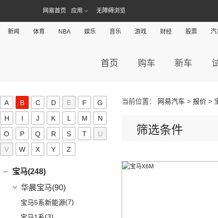
(2)
问界M5 EV
(15)
奥迪Q5 e-tron
埃安
(109)
网易首页
应用
无障碍浏览
爱驰(11)
(14)
问界M7
(33)
奥迪A7L
AION S MAX
(5)
爱驰
(11)
阿维塔(13)
新闻
体育
NBA
娱乐
音乐
游戏
财经
股票
汽
(14)
问界M5
(41)
奥迪Q6
(3)
传祺GS4 PHEV
(8)
爱驰U5
阿维塔科技
(13)
阿斯顿·马丁(20)
一汽-大众奥迪
(208)
Aion V
(34)
(3)
爱驰U6
(13)
阿维塔11
阿斯顿·马丁
(20)
首页
购车
新车
阿尔法·罗密欧(19)
(8)
奥迪e-tron
AION S Plus
(9)
DBS
(4)
阿尔法·罗密欧
(19)
ARCFOX极狐(39)
(1)
奥迪Q2L e-tron
Aion Y
(29)
V8 Vantage
(5)
Stelvio
(8)
北汽新能源
(39)
ALPINA(0)
(22)
奥迪A6L
Aion S
(22)
当前位置：
网易汽车
>
报价
>
A
B
C
D
E
F
G
DBX
(6)
Giulia
(11)
(20)
极狐 阿尔法S(ARCFOX αS)
(2)
奥迪A6L新能源
Aion LX
(4)
艾康尼克(0)
H
I
J
K
L
M
N
DB11
(4)
(19)
极狐 阿尔法T(ARCFOX αT)
(14)
奥迪Q2L
筛选条件
(3)
传祺GE3
艾康尼克
(0)
B
O
P
Q
R
S
T
U
Valhalla
(1)
(20)
奥迪Q5L
(0)
艾康尼克七系
V
W
X
Y
Z
奔驰(349)
(33)
奥迪A3两厢
(28)
北京奔驰
(116)
奥迪Q3
宝马(248)
(12)
奥迪Q4 e-tron
(9)
奔驰A级
华晨宝马
(90)
(19)
奥迪A3三厢
(2)
奔驰EQA
(7)
宝马5系新能源
(12)
奥迪Q5L Sportback
(4)
奔驰A级AMG
(3)
宝马1系