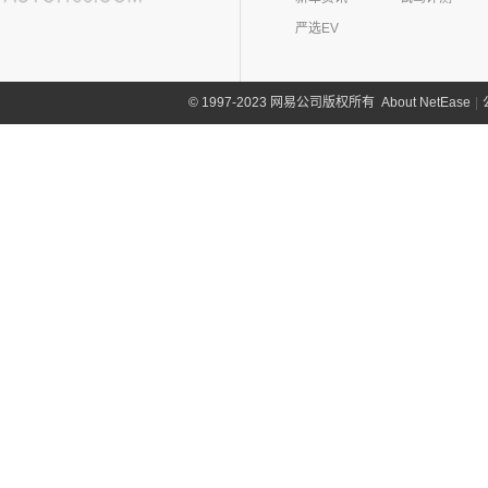
起亚(74)
Polestar 4
(6)
(7)
闪电猫
(1)
朋克啦啦
严选EV
起亚
(74)
Polestar 2
(6)
奇瑞(277)
(4)
朋克多多
(11)
狮铂拓界
Polestar 3
(2)
奇瑞汽车
(277)
奇瑞新能源(50)
(4)
About NetEase
|
1997-2023 网易公司版权所有
©
福瑞迪
(0)
奇瑞TJ-1
奇瑞新能源
(50)
庆铃汽车(24)
(5)
智跑
(16)
瑞虎7
(1)
艾瑞泽5e
庆铃汽车
(24)
清源汽车(0)
(13)
起亚K3
(27)
瑞虎3x
(3)
瑞虎3xe
(24)
TAGA达咖H
清源汽车
(0)
前途(0)
(6)
奕跑
(6)
风云T9
(3)
大蚂蚁
(0)
清源尊者
全球鹰(0)
(4)
嘉华
(7)
艾瑞泽5 GT
(16)
QQ冰淇淋
(0)
清源小尊
(4)
K5凯酷
乔治·巴顿(0)
(35)
瑞虎8
(10)
小蚂蚁
KX CROSS
(2)
(14)
欧萌达
R
(10)
艾瑞泽e
(2)
起亚K3 PHEV
(5)
艾瑞泽5
(4)
瑞虎e
日产(167)
(1)
起亚KX3 EV
(14)
瑞虎8 PRO
eQ7
(3)
东风日产
(112)
荣威(89)
(4)
起亚K3 EV
(7)
瑞虎8 L
(12)
逍客
(2)
起亚K5 PHEV
上汽集团
(89)
瑞风汽车(75)
(24)
瑞虎7 PLUS
(7)
骐达
(4)
凯绅
(2)
龙猫
(4)
艾瑞泽GX
江汽集团
(75)
如虎(0)