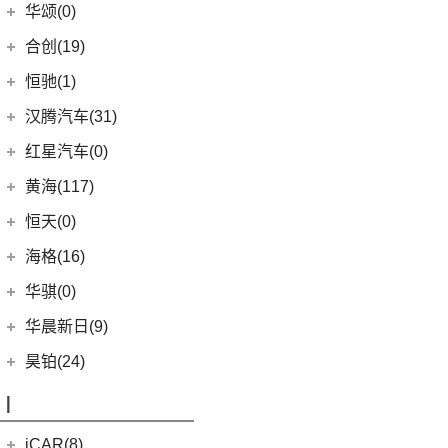
红旗HQ9
(6)
传祺GA6
(1)
大众ID.UNYX 与众
华颂(0)
(5)
一汽丰田bZ3
(8)
哈弗F7
(2)
海马6P
(17)
红旗H9
(13)
传祺GS4 PLUS
(7)
合创(19)
格瑞维亚
(6)
哈弗初恋
海马新能源
(2)
(5)
红旗H6
(9)
传祺GS3
(13)
亚洲狮
合创汽车
(19)
(7)
哈弗H6 Coupe
恒驰(1)
(2)
爱尚EV
(12)
红旗E-HS9
(2)
传祺GS4 COUPE
(7)
柯斯达
(5)
(0)
哈弗H5
合创V09
恒大新能源
(1)
汉腾汽车(31)
(5)
红旗EH7
(13)
亚洲龙
(17)
(3)
枭龙MAX
合创Z03
(0)
恒驰9
汉腾汽车
(31)
(2)
红旗L5
红星汽车(0)
(22)
卡罗拉
(7)
(2)
哈弗F5
合创007
(0)
恒驰2
(0)
(14)
红旗H5
汉腾X8
黄海(117)
(6)
威驰
(12)
哈弗赤兔
(0)
恒驰3
(7)
(13)
红旗E-QM5
汉腾X7
黄海汽车
(117)
恒天(0)
进口丰田
(22)
(3)
哈弗H6 DHT-PHEV
(0)
恒驰8
(10)
(3)
红旗H7
汉腾V7
(36)
黄海N1S
海格(16)
(6)
埃尔法
(4)
哈弗二代大狗新能源
(0)
恒驰4
(8)
(0)
红旗H7 PHEV
汉腾X5
(2)
黄海N1
(11)
威尔法
苏州金龙
(16)
(6)
哈弗F7x
华骐(0)
(0)
恒驰1
(3)
(12)
红旗HS5
幸福e+
(11)
黄海N3
SUPRA
(5)
(3)
(10)
枭龙
海格H5V
(0)
恒驰7
华晨新日(9)
(19)
(3)
红旗HS7
汉腾X5 EV
(20)
黄海N7
(7)
(6)
哈弗H9
海格H5C
(1)
恒驰5
华晨新日
(9)
昊铂(24)
(8)
大牛
(7)
哈弗H6
(0)
恒驰6
(3)
华晨新日i03A
昊铂
(24)
I
(40)
黄海N2
(4)
哈弗酷狗
(6)
华晨新日i03
(14)
昊铂HT
(12)
哈弗大狗
iCAR(8)