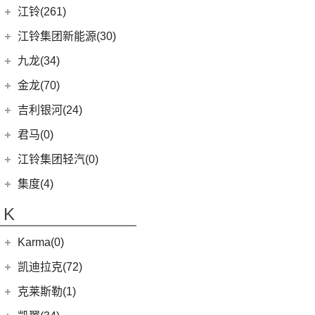
帝豪EV Pro
瑞风M5
(0)
奇点iS6
(0)
领坤EV
捷尼赛思
(39)
江铃(261)
(8)
捷豹F-TYPE
(15)
捷途大圣
(5)
(4)
远景X6
江淮iEV7L
(11)
大海狮
(12)
捷尼赛思GV80
江铃汽车
(261)
江铃集团新能源(30)
(3)
捷途X70 Coupe
(6)
(5)
吉利ICON
瑞风S7
(31)
阁瑞斯
(4)
捷尼赛思G80
(34)
大道
江铃集团新能源
(10)
(0)
捷途自由者
九龙(34)
(6)
(12)
豪越L
江淮iEV6E
(8)
金杯快运
(4)
捷尼赛思GV60
(16)
域虎3
(18)
(4)
捷途X90
易至EX5
九龙汽车
(34)
(8)
(5)
缤瑞COOL
江淮V7
金龙(70)
(3)
新海狮
(2)
捷尼赛思纯电G80
(30)
域虎9
(6)
(2)
捷途X70S EV
易至EV3
(10)
(64)
(2)
博越L
帅铃T6
九龙A5S
金龙客车
(70)
吉利银河(24)
(21)
海狮王
(17)
捷尼赛思G70
(8)
域虎5
(6)
捷途X70 C-DM
雷诺 江铃集团
(20)
(2)
(9)
(3)
博瑞
江淮iEVS4
九龙A4
(24)
凯锐浩克
吉利银河
(24)
(4)
金杯F50
君马(0)
(10)
特顺EV
(14)
捷途X70S
(20)
羿
(3)
(4)
(6)
嘉际
嘉悦X4
艾菲
(24)
凯歌
(7)
(16)
金杯海狮
银河E8
江铃集团轻汽(0)
(40)
宝典
(14)
捷途X70M
(17)
(7)
(4)
博越
江淮iC5
九龙A6
(2)
凯特
(6)
银河E5
绵阳金杯
(10)
(48)
特顺
集度(4)
(8)
山海L9
(13)
(11)
(12)
星瑞
嘉悦A5
九龙A5
(20)
金威
(6)
银河L6
(2)
金典
(7)
域虎EV
集度汽车
(4)
(3)
捷途山海T2
K
(10)
(5)
豪越
嘉悦X7
(5)
银河L7
(8)
大力神K5
(10)
福顺
ROBO-01
(4)
(6)
捷途X95
(2)
(4)
缤越ePro
江淮iEVA50
华晨鑫源
(54)
Karma(0)
(58)
域虎7
(7)
(0)
捷途旅行者
集度SIMUCar
(4)
(102)
博越X
帅铃T8
(12)
新海狮
Karma
(0)
凯迪拉克(72)
(12)
捷途X90 PRO
(5)
(2)
帝豪GSe
江淮IEV7S
(15)
新海狮S
Revero GT
(0)
上汽通用凯迪拉克
(72)
克莱斯勒(1)
(40)
捷途X70 PLUS
(5)
(66)
远景
悍途
(27)
小海狮
(11)
凯迪拉克XT6
进口克莱斯勒
(1)