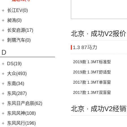
(9)
奔驰CLA AMG
(1)
长安欧尚科尚EV
(18)
神骐PLUS
(2)
比亚迪e3
(12)
长安CS85 COUPE
长江EV(0)
(6)
奔驰E级AMG
(4)
长安欧尚科赛5
(18)
睿行M60
(13)
唐新能源
(24)
长安览拓者
(5)
昶洧(0)
奔驰G AMG
(4)
长安欧尚X70A
(9)
睿行EM80
(6)
元Pro
(10)
长安CS55 PLUS
(14)
奔驰C级AMG
(21)
长安欧尚X7 PLUS
昶洧
(0)
长安启源(17)
(18)
睿行M80
北京 · 成功V2报
(15)
长安UNI-T
梅赛德斯-EQ
(7)
(3)
长安欧尚A800
(0)
昶洧TP-488c
(36)
凯程F70
长安启源
(17)
刺猬汽车(0)
(9)
长安Lumin
(7)
(5)
奔驰EQS
奔奔E-Star
1.3 87马力
(1)
睿行S50T
(7)
长安启源E07
(5)
锐程PLUS
D
(7)
(0)
奔驰EQC(进口)
欧诺S
(2)
睿行ES30
(10)
长安启源A07
(8)
长安F70蓝鲸版
2019款 1.3MT标准型
(1)
长安欧尚A600
梅赛德斯-迈巴赫
(20)
DS(19)
(4)
睿行M70
(10)
长安CS35PLUS
(18)
长安欧尚X5
(0)
2019款 1.3MT舒适型
迈巴赫G级
DS汽车
(16)
(10)
长安之星9
大众(493)
(3)
长安CS15
(8)
长安欧尚科尚
(9)
迈巴赫GLS
DS 9
(5)
2017款 1.3MT单盲窗
一汽-大众
(251)
东南(34)
(3)
逸动DT
(3)
长安欧尚X7 EV
(11)
迈巴赫S级
DS 7
(8)
(32)
揽境
2017款 1.3MT双盲窗
东南汽车
(34)
(3)
逸达
东风(287)
(9)
长安欧尚X7
(3)
DS 9新能源
ID.7 VIZZION
(7)
(3)
东南DX3 EV
郑州日产
(214)
东风日产启辰(62)
(27)
科赛Pro
北京 · 成功V2经
进口DS
(3)
(2)
高尔夫·纯电
(7)
A5翼舞
(70)
锐骐6
东风日产
(62)
东风风神(108)
(2)
欧尚长行
(3)
DS 3新能源
(30)
宝来
(10)
东南DX5
(69)
锐骐7
(4)
东风日产启辰-T90
东风乘用车
(108)
东风风行(196)
(11)
探影
(4)