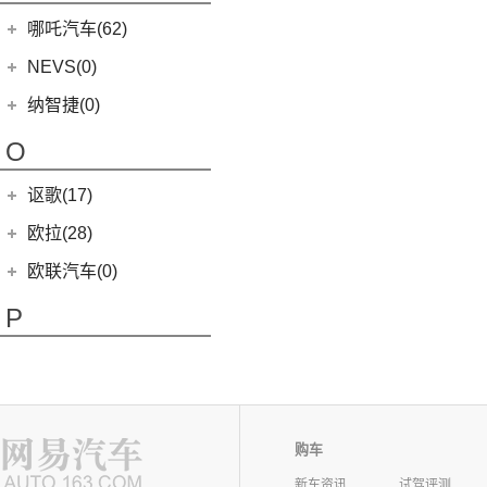
(7)
(1)
名爵6
迈莎锐Cayenne
3-Wheeler
(2)
MINI JCW CLUBMAN
(1)
一汽马自达
(14)
(2)
迈凯伦600LT
Grecale
(5)
哪吒汽车(62)
(3)
(15)
名爵eHS
迈莎锐MV600
(1)
摩根4-4
MINI JCW COUNTRYMAN
(2)
(8)
马自达CX-4
(2)
迈凯伦720S
合众新能源
(62)
NEVS(0)
(4)
(3)
名爵ZS
迈莎锐G级
(2)
摩根Aero
(6)
阿特兹
Artura
(4)
(9)
哪吒S
(4)
(1)
名爵EZS
迈莎锐揽胜
国能汽车
(0)
纳智捷(0)
(2)
摩根Roadster
(1)
迈凯伦570GT
(4)
哪吒AYA
(10)
名爵HS
NEVS 9-3
(0)
(1)
摩根Plus 8
O
(22)
哪吒U
(7)
MG领航
NEVS 9-3X
(0)
(1)
摩根Aero 8
讴歌(17)
(9)
哪吒V
(2)
摩根Plus 4
(0)
哪吒GT
广汽讴歌
(17)
欧拉(28)
(9)
哪吒L
(8)
讴歌RDX
欧拉
(28)
欧联汽车(0)
(9)
哪吒X
(9)
讴歌CDX
(5)
欧拉5
P
(3)
芭蕾猫
Polestar极星(15)
(8)
好猫
Polestar
(15)
朋克汽车(10)
(5)
好猫GT
Polestar 1
(1)
(0)
朋克猫
朋克汽车
(10)
Q
购车
Precept
(0)
(0)
樱桃猫
(5)
朋克美美
新车资讯
试驾评测