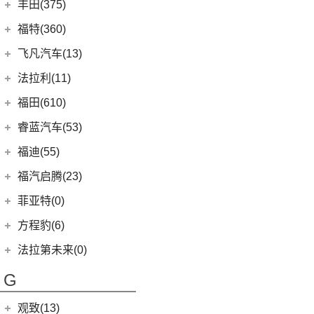
(2)
小康C37
丰田(375)
(25)
菱智PLUS
(11)
探岳
(3)
小康K07S
广汽丰田
(161)
福特(360)
(10)
风行S60 EV
(6)
大众CC猎装车
(1)
小康C51
(6)
锋兰达
长安福特
(86)
飞凡汽车(13)
(0)
风行M7新能源
上汽大众
(225)
(2)
小康C36
(2)
致炫
(5)
福特电马
上汽集团
(13)
法拉利(11)
(20)
途昂X
(1)
小康C35
(4)
雷凌双擎E+
(1)
锐际新能源
(3)
飞凡ER6
法拉利
(11)
福田(610)
(2)
途观L PHEV
(2)
小康K05S
(8)
凌尚
(8)
锐界L
(3)
飞凡MARVEL R
(2)
法拉利F8
(21)
福田汽车
(610)
朗逸
睿蓝汽车(53)
(2)
致享
(24)
蒙迪欧
(7)
飞凡R7
(2)
法拉利812
(30)
帕萨特
(45)
福田G5
睿蓝汽车
(53)
福迪(55)
(9)
赛那SIENNA
(12)
锐际
Roma
(2)
(9)
途观L
(222)
图雅诺
(8)
枫叶80v
福迪汽车
(55)
(18)
威飒
福汽启腾(23)
(13)
探险者
SF90
(2)
(11)
途安L
(27)
拓陆者驭途8
(6)
枫叶30x
(15)
(19)
雷凌
揽福
福汽新龙马
(23)
(7)
锐界
菲亚特(0)
Portofino
(1)
ID.6 X
(10)
(11)
征服者3
(15)
枫叶60s
(10)
(12)
凯美瑞
雄狮F16
(3)
(8)
福克斯两厢
启腾M70EV
方程豹(6)
(2)
法拉利488
(9)
凌渡
(14)
征服者5
(5)
睿蓝9
(21)
(24)
汉兰达
雄狮F22
(3)
(5)
福特EVOS
启腾EX80
方程豹
(6)
法拉第未来(0)
(17)
途岳
(3)
伽途ix5
(11)
睿蓝7
(7)
广汽丰田iA5
(4)
(2)
福睿斯
启腾EX7
(6)
豹5
(22)
法拉第未来
(0)
途昂
(2)
萨普
G
(6)
睿蓝X3 PRO
(13)
丰田C-HR
(10)
(4)
福克斯三厢
启腾M70
ID.4 X
(14)
FF91
(0)
(65)
风景G7
(2)
枫叶80v PRO
(5)
丰田C-HR EV
江铃福特
(267)
观致(13)