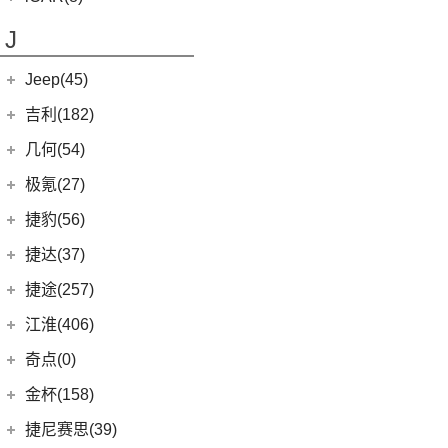
(10)
昊铂GT
(4)
哈弗H7
奇瑞新能源
(8)
J
(10)
哈弗H6S
iCAR 03
(8)
Jeep(45)
广汽菲克
(26)
吉利(182)
(6)
自由侠
吉利汽车
(182)
几何(54)
(4)
大指挥官
(1)
帝豪GL PHEV
几何汽车
(54)
极氪(27)
(7)
指南者
(4)
星越S
(8)
几何E
极氪汽车
(27)
捷豹(56)
(8)
自由光
(6)
星越
(11)
几何G6
(3)
极氪X
奇瑞捷豹
(34)
捷达(37)
(1)
大指挥官PHEV
(7)
帝豪EV
(4)
几何M6
ZEEKR 001
(4)
(9)
捷豹E-PACE
一汽-大众
(37)
捷途(257)
进口Jeep
(19)
(3)
嘉际ePro
(16)
几何A
ZEEKR 009
(11)
(14)
捷豹XFL
(11)
捷达VA3
奇瑞汽车
(257)
江淮(406)
(5)
牧马人4xe
(2)
博瑞ePro
(15)
几何C
(9)
极氪007
(11)
捷豹XEL
(7)
捷达VS5
(20)
捷途X70 PRO
(6)
大切诺基(进口)
江淮汽车
(406)
(9)
星越L 雷神Hi·P
奇点(0)
进口捷豹
(22)
(19)
捷达VS7
(5)
捷途大圣i-DM
(7)
牧马人
(98)
(3)
帝豪S
星锐
奇点汽车
(0)
金杯(158)
(3)
捷豹I-PACE
(53)
捷途X90 PLUS
(1)
角斗士
(10)
(4)
星越ePro
瑞风S4
(0)
奇点iC3
华晨雷诺
(94)
捷尼赛思(39)
(11)
捷豹F-PACE
(31)
捷途X70
(1)
(5)