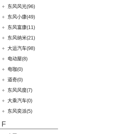
东南DX7
(16)
帕拉索
(3)
东风日产启辰-T70
(13)
奕炫GS
东风柳汽
(196)
东风风光(96)
(15)
高尔夫
(10)
东南DX3
(13)
锐骐6EV
(21)
东风日产启辰-D60EV
(2)
奕炫EV
(13)
菱智M5 EV
东风小康
(96)
(3)
C-TREK蔚领
东风小康(49)
(46)
锐骐
(3)
东风日产启辰-e30
(9)
皓极
(3)
景逸S50
(6)
(3)
探岳GTE
风光500
东风小康
(49)
东风富康(11)
东风汽车
(73)
(7)
东风日产启辰-D60
(5)
风神L7
(9)
风行SX6
(9)
(5)
高尔夫·嘉旅
风光330
(6)
小康D71 PLUS
东风富康
(11)
东风纳米(21)
(41)
御风
(9)
启辰大V
(25)
奕炫MAX
(1)
风行T1EV
(22)
(11)
迈腾
风光S560
(2)
小康EC36
(1)
富康ES500
(30)
御风P16
东风汽车
(21)
(4)
东风日产启辰-T60EV
大运汽车(98)
(3)
风神AX7
(12)
风行雷霆
(21)
(4)
速腾
风光370
(2)
小康K01
(4)
富康ES600
(1)
俊风E11K
(7)
(6)
纳米BOX
东风日产启辰-启辰星
大运汽车
(98)
(14)
奕炫
电动屋(8)
(13)
风行S50 EV
(14)
(7)
揽巡
风光ix5
(4)
小康D52
(6)
e爱丽舍
(1)
俊风ER30
(8)
(5)
东风日产启辰-T60
东风EX1
(51)
(19)
风神E70
远志M1
重庆小电天体
(8)
(2)
菱智M3
电咖(0)
(12)
(2)
宝来·纯电
风光580
(8)
小康D72 PLUS
(6)
纳米01
(12)
(31)
皓瀚
大运皮卡
(5)
(8)
星海V9
YOUNG光小新
ID.6 CROZZ
(17)
(4)
风光E1
道奇(0)
(4)
小康C32
SKY EV01
(6)
(16)
悦虎
(27)
风行T5
(10)
(6)
T-ROC探歌
风光ix7
(1)
小康C52
东风风度(7)
(29)
菱智M5
(6)
(3)
高尔夫GTI
风光E3
(2)
小康C56
郑州日产
(7)
大乘汽车(0)
(20)
风行T5 EVO
(16)
(10)
大众CC
风光MINI EV
(4)
小康D51
(7)
帕拉丁
东风奕派(5)
(8)
风行游艇
ID.4 CROZZ
(19)
(17)
风光380
(1)
小康K02
东风乘用车
(5)
F
(16)
风行M7
(2)
迈腾GTE
(4)
小康C31
eπ 007
(5)
(3)
菱智V3
(4)
探岳X