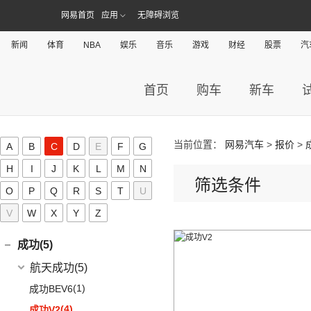
本田UR-V
(8)
北京U5
(2)
奥迪RS6
(12)
奔驰CLA级
(6)
宝马X6
(11)
秦PLUS DM-i
(2)
昌河北斗星
网易首页
应用
无障碍浏览
拜腾(0)
(11)
本田XR-V
(4)
北京EX5
(16)
奥迪RS5
(3)
奔驰GLC(进口)
(3)
宝马X5(进口)
(5)
秦L
拜腾汽车
(0)
(23)
思域
C
(13)
魔方
(1)
新闻
奥迪R8
体育
(6)
NBA
娱乐
音乐
游戏
财经
股票
汽
奔驰B级
(22)
宝马7系
(2)
海狮07DM-i
M-Byte Concept
(0)
(10)
本田CR-V
(2)
奥迪RS7
(6)
奔驰A级(进口)
(5)
宝马X4
长城(194)
(3)
比亚迪D1
K-Byte Concept
(0)
(8)
享域
(5)
奥迪S4
(11)
奔驰E级(进口)
首页
购车
新车
宝马M
(32)
(6)
秦Pro DM
长城汽车
(194)
长安(190)
(9)
艾力绅
(4)
奥迪S7
(13)
奔驰S级
(9)
宝马M4
(9)
比亚迪e2
(98)
炮
长安汽车
(190)
长安深蓝(34)
(1)
奥迪RS Q8
梅赛德斯-AMG
(74)
(4)
宝马M3
(8)
秦Pro EV
(8)
风骏7
(8)
长安UNI-V
当前位置：
网易汽车
>
报价
>
长安深蓝
(34)
A
B
C
D
E
F
G
长安新能源(8)
(3)
奥迪S8
(6)
奔驰GLC AMG
(10)
宝马M8
(5)
海豹06 DM-i
(8)
风骏7 EV
(9)
逸动
(5)
深蓝G318
H
I
J
K
L
M
N
长安新能源
(8)
长安欧尚(140)
(5)
奔驰GLE AMG
(1)
宝马M5
(0)
海豹06GT
(41)
金刚炮
筛选条件
(10)
长安CS75
(0)
深蓝S05
O
P
Q
(8)
R
S
T
U
逸动EV
(3)
奔驰GLA AMG
长安欧尚
(140)
(2)
长安凯程(136)
宝马X3M
(10)
唐EV
(4)
炮EV
(6)
长安CS95
(13)
深蓝S7
V
W
X
Y
Z
(1)
奔驰GLS AMG
(4)
长安欧尚A600 EV
(2)
宝马X5M
长安凯程
(136)
创维汽车(24)
(16)
宋PLUS DM-i
(13)
山海炮
(16)
长安UNI-K
(16)
长安深蓝SL03
(3)
奔驰GLB AMG
(3)
长安欧尚Z6智电iDD
(2)
宝马X6M
(4)
凯程F300
(17)
汉EV
创维汽车
(24)
(22)
风骏5
成功(5)
(3)
锐程CC
(3)
奔驰S级AMG
(13)
长安欧尚Z6
(2)
宝马X4M
(5)
睿行M90
(15)
海豹
(24)
创维汽车EV6
航天成功
(5)
(10)
UNI-K 智电iDD
(12)
奔驰AMG GT
(0)
欧尚E01
(3)
睿行S50
(11)
驱逐舰05
(6)
(1)
悦翔
成功BEV6
(7)
奔驰A级AMG(进口)
(7)
欧尚X5 PLUS
(8)
神骐F30
(2)
比亚迪e9
(4)
(20)
长安CS75 PLUS
成功V2