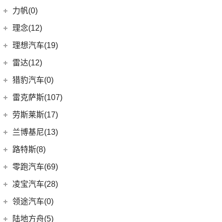
发现运动版P300e
Espace
(0)
(18)
冒险家
领克汽车
(90)
力帆(0)
进口路虎
(77)
(0)
达斯特
(12)
航海家
(13)
领克03
重庆力帆
(0)
理念(12)
(1)
卫士P400e
(2)
冒险家PHEV
(12)
领克01
(0)
乐途
理念汽车
(12)
理想汽车(19)
(0)
揽胜极光(进口)
(13)
林肯Z
(6)
领克06 PHEV
(12)
广汽本田VE-1
(2)
揽胜运动版新能源
理想汽车
(19)
雷达(12)
(15)
飞行家
(6)
领克02
(17)
揽胜
(6)
理想L9
雷达汽车
(12)
猎豹汽车(0)
林肯(进口)
(43)
(3)
领克01新能源
(16)
发现
(6)
理想L8
(12)
雷达RD6
猎豹汽车
(0)
MKZ
(11)
雷克萨斯(107)
(6)
领克09
(11)
揽胜星脉
(1)
理想MEGA
(0)
猎豹Coupe
(5)
航海家(进口)
雷克萨斯
(107)
(14)
领克09 PHEV
劳斯莱斯(17)
(1)
揽胜P400e
(6)
理想L7
(0)
缤歌
MKC
(5)
(8)
(16)
领克06
雷克萨斯RX
劳斯莱斯
(17)
兰博基尼(13)
(20)
卫士
(0)
猎豹CT7
(1)
飞行家PHEV
(0)
(5)
领克ZERO
雷克萨斯LC
(5)
古思特
兰博基尼
(13)
路特斯(8)
(9)
揽胜运动版
(14)
领航员
(4)
(2)
领克02 Hatchback
雷克萨斯UX新能源
(2)
魅影
Huracan
(5)
路特斯
(8)
零跑汽车(69)
(7)
大陆
(6)
(2)
领克03 PHEV
雷克萨斯CT
(6)
库里南
Urus
(3)
ELETRE
(4)
零跑汽车
(69)
凌宝汽车(28)
(9)
(23)
领克05
雷克萨斯NX
(0)
浮影
Aventador
(5)
EMIRA
(2)
(14)
零跑T03
吉麦新能源
(28)
领途汽车(0)
(21)
(2)
领克02 PHEV
雷克萨斯ES
(2)
幻影
Evija
(1)
(6)
零跑S01
(17)
凌宝BOX
(5)
(2)
领克05 PHEV
雷克萨斯LM
陆地方舟(5)
(2)
曜影