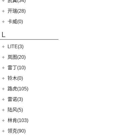
凯翼(34)
(3)
远景X3
(9)
凯迪拉克XT4
(1)
大捷龙PHEV
(11)
缤越
凯翼
(34)
开瑞(28)
(15)
凯迪拉克XT5
(11)
帝豪
(3)
凯翼E5 EV
开瑞汽车
(28)
卡威(0)
(13)
凯迪拉克CT5
(2)
帝豪L雷神HiP
(4)
凯翼V7
(11)
江豚
L
(5)
LYRIQ锐歌
(13)
星越L
(3)
凯翼X5
(0)
开瑞K50EV
(4)
凯迪拉克GT4
(6)
博越PRO
LITE(3)
(4)
凯翼X3
(2)
开瑞K60
(8)
凯迪拉克CT6
(7)
炫界Pro EV
北汽新能源
(3)
岚图(20)
(4)
优优EV
(7)
凯迪拉克CT4
(9)
轩度
LITE
(3)
(11)
海豚EV
岚图
(20)
雷丁(10)
(4)
炫界
(6)
岚图梦想家
雷丁
(10)
铃木(0)
(10)
岚图FREE
(2)
雷丁i9
进口铃木
(0)
路虎(105)
(4)
岚图追光
(8)
芒果
(0)
吉姆尼
奇瑞路虎
(28)
雷诺(3)
(0)
英格尼斯
(0)
揽胜极光L P300e
东风雷诺
(3)
陆风(5)
(11)
发现运动版
(3)
雷诺e诺
陆风汽车
(5)
林肯(103)
(15)
揽胜极光L
进口雷诺
(0)
(5)
陆风荣曜
长安林肯
(60)
领克(90)
(2)