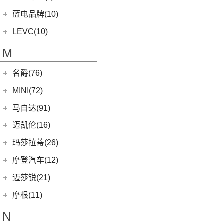
Evora
(1)
(26)
零跑C11
(4)
凌宝uni
(3)
(14)
领克07
雷克萨斯LS
陆地方舟
(5)
蓝电品牌(10)
(23)
零跑C01
(7)
凌宝COCO
(15)
雷克萨斯UX
(5)
威途X35
蓝电品牌
(10)
LEVC(10)
(8)
蓝电E5
LEVC
(10)
M
(2)
蓝电E5 PLUS
L380
(4)
名爵(76)
LEVC TX
(6)
上汽集团
(76)
MINI(72)
Cyberster
(4)
MINI
(67)
马自达(91)
(3)
MG5天蝎座
MINI 3-DOOR
(25)
长安马自达
(77)
迈凯伦(16)
MG MULAN
(7)
MINI 5-DOOR
(10)
(20)
马自达3 昂克赛拉
迈凯伦
(16)
玛莎拉蒂(26)
MG ONE
(11)
MINI CLUBMAN
(11)
(0)
马自达EZ-6
(0)
塞纳
玛莎拉蒂
(26)
摩登汽车(12)
(2)
名爵5
MINI COUNTRYMAN
(15)
(11)
马自达CX-50行也
(1)
迈凯伦540C
Ghibli
(5)
摩登汽车
(12)
迈莎锐(21)
(5)
名爵6新能源
MINI CABRIO
(6)
(23)
马自达CX-5
(2)
迈凯伦570S
(5)
总裁
Modern in
(12)
迈莎锐
(21)
(3)
MG领航新能源
摩根(11)
MINI JCW
(5)
(4)
马自达CX-8
(1)
迈凯伦765LT
MC20
(5)
MG7
(6)
(1)
迈莎锐Urus
摩根
(11)
MINI JCW
(2)
N
(19)
马自达CX-30
(3)
迈凯伦GT
Levante
(6)