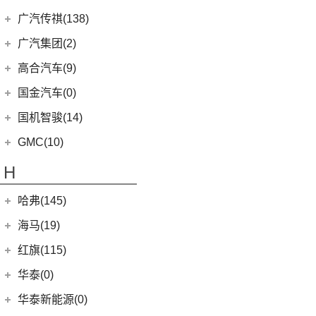
(4)
新桑塔纳
(128)
大将军G9
(23)
威兰达
(79)
新全顺
观致汽车
(13)
广汽传祺(138)
(4)
帕萨特PHEV
(27)
风景G9
(6)
威兰达高性能版
(3)
领界EV
(6)
观致7
广汽乘用车
(138)
ID.3
(7)
广汽集团(2)
(3)
伽途ix7
(3)
致炫X
(11)
撼路者
(1)
观致3
(8)
传祺E8
(12)
途铠
(16)
拓陆者胜途5
广汽本田
(2)
高合汽车(9)
(9)
广汽丰田bZ4X
(9)
途睿欧
(6)
观致5
(8)
影酷
(5)
途观X
(39)
拓陆者驭途9
(2)
绎乐
华人运通
(9)
国金汽车(0)
一汽丰田
(192)
(7)
福特烈马
(4)
影豹
(10)
威然
(8)
拓陆者胜途7
(5)
高合HiPhi X
(5)
卡罗拉双擎E+
国机智骏(14)
(7)
领界S
(4)
传祺GS4
(3)
辉昂
(4)
高合HiPhi Z
(3)
奕泽E进擎
(114)
国机智骏
(14)
新世代全顺
GMC(10)
(15)
POLO
(15)
传祺M6
(17)
奕泽IZOA
(15)
GX5
(6)
领睿
GMC
(10)
H
(4)
传祺ES9
进口大众
(15)
(5)
一汽丰田bZ4X
(22)
GC1
(3)
领裕
YUKON
(3)
(17)
传祺GS8
(2)
途锐eHybrid
(7)
哈弗(145)
RAV4荣放双擎E+
GC2
(5)
进口福特
(7)
SAVANA
(2)
(5)
传祺GA4 PLUS
(10)
途锐
(18)
皇冠陆放
长城汽车
(145)
海马(19)
(4)
福特F-150
SIERRA
(5)
(9)
传祺E9
(3)
蔚揽
(16)
凌放HARRIER
(15)
哈弗神兽
Mustang
(3)
一汽海马
(7)
红旗(115)
(4)
传祺GA8
大众R
(1)
(21)
RAV4荣放
(4)
哈弗二代大狗
(7)
海马7X
一汽红旗
(115)
华泰(0)
(29)
传祺M8
(1)
高尔夫R
(6)
威驰FS
(5)
哈弗H2
海马汽车
(10)
(2)
红旗E-HS3
(1)
传祺M6 MAX
华泰新能源(0)
安徽大众
(1)
(21)
卡罗拉锐放
(13)
哈弗M6
(8)
海马8S
(11)