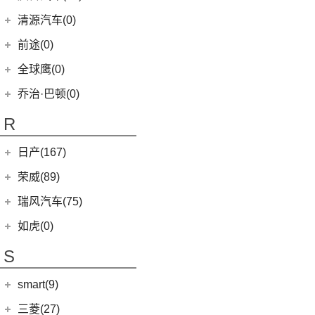
(5)
智跑
(16)
瑞虎7
(1)
艾瑞泽5e
庆铃汽车
(24)
清源汽车(0)
(13)
起亚K3
(27)
瑞虎3x
(3)
瑞虎3xe
(24)
TAGA达咖H
清源汽车
(0)
前途(0)
(6)
奕跑
(6)
风云T9
(3)
大蚂蚁
(0)
清源尊者
全球鹰(0)
(2)
起亚K3 PHEV
(7)
艾瑞泽5 GT
(16)
QQ冰淇淋
(0)
清源小尊
(4)
嘉华
乔治·巴顿(0)
(35)
瑞虎8
(10)
小蚂蚁
(4)
K5凯酷
(14)
欧萌达
R
(10)
艾瑞泽e
KX CROSS
(2)
(5)
艾瑞泽5
(4)
瑞虎e
日产(167)
(1)
起亚KX3 EV
(7)
瑞虎8 L
eQ7
(3)
东风日产
(112)
荣威(89)
(4)
起亚K3 EV
(14)
瑞虎8 PRO
(3)
楼兰
(2)
起亚K5 PHEV
上汽集团
(89)
瑞风汽车(75)
(24)
瑞虎7 PLUS
(12)
逍客
(4)
凯绅
(2)
龙猫
(4)
艾瑞泽GX
江汽集团
(75)
如虎(0)
(7)
骐达
(2)
焕驰
(12)
荣威RX5
(24)
艾瑞泽5 PLUS
(12)
瑞风L6 MAX
S
(5)
日产N7
(5)
起亚KX5
(9)
荣威iMAX8
(6)
瑞虎8 PLUS鲲鹏e+
(3)
瑞风L5
(9)
探陆
(5)
KX3傲跑
smart(9)
(5)
荣威RX9
(7)
瑞虎7 PLUS新能源
(51)
瑞风M3
(25)
轩逸
(1)
科莱威CLEVER
(17)
smart
(9)
探索06
三菱(27)
(9)
瑞风M4