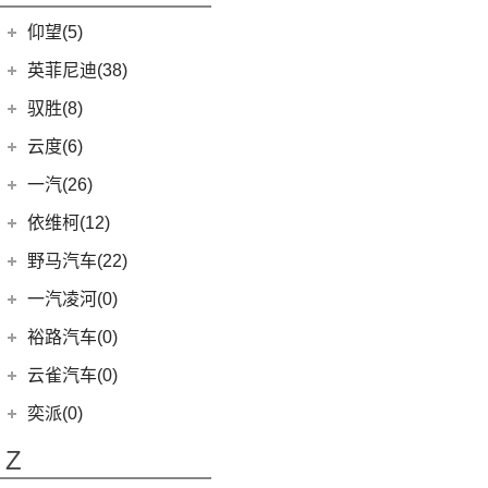
开拓者
(19)
(3)
索纳塔PHEV
金海狮
(5)
(8)
星纪元 ET
小米SU7
(6)
五菱征程
(18)
仰望(5)
沃尔沃XC90
(7)
星迈罗
(17)
(12)
途胜L
鑫源X30L
(24)
荣光新卡
(9)
畅巡
仰望
(5)
英菲尼迪(38)
(5)
全新一代 名图
鑫源新能源
(4)
(2)
五菱龙卡
(5)
沃兰多
(3)
仰望U8
(6)
MUFASA 沐飒
(2)
东风英菲尼迪
(34)
好运1号
驭胜(8)
(2)
星云
(8)
创酷
(1)
仰望U9
(10)
现代ix35
(2)
QX50
(11)
新海狮EV
江铃汽车
(8)
云度(6)
(6)
宏光V
(11)
探界者
(1)
仰望U7
(5)
领动
Q50L
(11)
(8)
驭胜S350
云度
(6)
一汽(26)
(26)
宏光MINIEV
(6)
创界
(4)
现代ix25
QX60
(12)
(4)
云度π3
(12)
一汽吉林
(6)
五菱之光
依维柯(12)
(14)
迈锐宝XL
(3)
名图 纯电动
进口英菲尼迪
(4)
(1)
云度V01L
(5)
五菱星光S
(4)
森雅R8
南京依维柯
(12)
野马汽车(22)
(4)
探界者Plus
(3)
菲斯塔 纯电动
QX55
(4)
(0)
云度π7
(7)
五菱星辰
(2)
森雅鸿雁
(12)
Daily欧胜
野马汽车
(22)
一汽凌河(0)
(15)
伊兰特
(1)
云度π1
(6)
五菱NanoEV
一汽红塔
(20)
(5)
斯派卡
(11)
索纳塔
裕路汽车(0)
(2)
五菱征途
(20)
蓝舰T340
(1)
野马EC60
(4)
悦动
云雀汽车(0)
五菱工业
(23)
(14)
博骏
(3)
菲斯塔
奕派(0)
(23)
五菱EV50
(2)
斯派卡EV
进口现代
(6)
Z
(6)
帕里斯帝