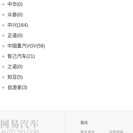
中华(0)
众泰(0)
众泰汽车
(0)
中兴(164)
(0)
众泰TS5
中兴汽车
(164)
正道(0)
(95)
领主
正道
(0)
中国重汽VGV(58)
(14)
小老虎
(0)
正道K350
中国重汽VGV
(58)
智己汽车(21)
(55)
威虎
(0)
正道H500
VGV U70
(18)
智己汽车
(21)
之诺(0)
(0)
正道K750
VGV U70Pro
(14)
(9)
智己LS6
知豆(5)
(0)
正道H600
VGV U75PLUS
(26)
(2)
智己LS7
知豆电动车
(5)
自游家(3)
(0)
正道GT
(5)
智己L7
(5)
知豆彩虹
大乘汽车
(3)
(0)
正道K550
(5)
智己L6
(3)
自游家NV
购车
新车资讯
试驾评测