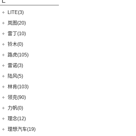
L
(3)
凯翼X5
(0)
开瑞K50EV
(7)
凯迪拉克CT4
LITE(3)
(4)
凯翼X3
(2)
开瑞K60
(7)
炫界Pro EV
北汽新能源
(3)
岚图(20)
(4)
优优EV
(9)
轩度
LITE
(3)
(11)
海豚EV
岚图
(20)
雷丁(10)
(4)
炫界
(6)
岚图梦想家
雷丁
(10)
铃木(0)
(10)
岚图FREE
(2)
雷丁i9
进口铃木
(0)
路虎(105)
(4)
岚图追光
(8)
芒果
(0)
吉姆尼
奇瑞路虎
(28)
雷诺(3)
(0)
英格尼斯
(0)
揽胜极光L P300e
东风雷诺
(3)
陆风(5)
(11)
发现运动版
(3)
雷诺e诺
陆风汽车
(5)
林肯(103)
(15)
揽胜极光L
进口雷诺
(0)
(5)
陆风荣曜
长安林肯
(60)
领克(90)
(2)
发现运动版P300e
Espace
(0)
(18)
冒险家
领克汽车
(90)
力帆(0)
进口路虎
(77)
(0)
达斯特
(12)
航海家
(6)
领克06 PHEV
重庆力帆
(0)
理念(12)
(1)
卫士P400e
(2)
冒险家PHEV
(6)
领克02
(0)
乐途
理念汽车
(12)
理想汽车(19)
(0)
揽胜极光(进口)
(13)
林肯Z
(13)
领克03