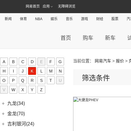
几何汽车
(54)
极氪(27)
(7)
指南者
网易首页
应用
无障碍浏览
(1)
帝豪GL PHEV
(8)
几何E
极氪汽车
(27)
捷豹(56)
(8)
自由光
(4)
星越S
(11)
几何G6
ZEEKR 001
(4)
新闻
体育
NBA
娱乐
音乐
游戏
财经
股票
汽
奇瑞捷豹
(34)
捷达(37)
(1)
大指挥官PHEV
(6)
星越
(4)
几何M6
(3)
极氪X
(9)
捷豹E-PACE
一汽-大众
(37)
捷途(257)
进口Jeep
(19)
(7)
帝豪EV
(16)
几何A
ZEEKR 009
(11)
首页
购车
新车
(14)
捷豹XFL
(11)
捷达VA3
奇瑞汽车
(257)
江淮(406)
(5)
牧马人4xe
(2)
博瑞ePro
(15)
几何C
(9)
极氪007
(11)
捷豹XEL
(7)
捷达VS5
(20)
捷途X70 PRO
(6)
大切诺基(进口)
江淮汽车
(406)
(5)
帝豪EV Pro
奇点(0)
进口捷豹
(22)
(19)
捷达VS7
(31)
捷途X70
(7)
牧马人
(3)
(10)
帝豪S
瑞风S4
当前位置：
网易汽车
>
报价
>
奇点汽车
(0)
A
B
C
D
E
F
G
金杯(158)
(3)
捷豹I-PACE
(15)
捷途大圣
(1)
角斗士
(98)
(9)
星越L 雷神Hi·P
星锐
(0)
奇点iC3
H
I
J
K
L
M
N
华晨雷诺
(94)
捷尼赛思(39)
(11)
捷豹F-PACE
(5)
筛选条件
捷途大圣i-DM
(1)
(4)
星越ePro
瑞风M5
(0)
奇点iS6
O
P
Q
R
S
T
U
(8)
金杯快运
捷尼赛思
(39)
江铃(261)
(8)
捷豹F-TYPE
(53)
捷途X90 PLUS
(5)
(4)
远景X6
江淮iEV7L
(11)
V
W
大海狮
X
Y
Z
(12)
捷尼赛思GV80
江铃汽车
(261)
江铃集团新能源(30)
(3)
捷途X70 Coupe
(6)
(6)
豪越L
瑞风S7
(0)
领坤EV
(4)
捷尼赛思G80
(34)
大道
江铃集团新能源
(10)
(0)
捷途自由者
九龙(34)
(64)
(5)
吉利ICON
帅铃T6
(31)
阁瑞斯
(4)
捷尼赛思GV60
(16)
域虎3
(18)
(4)
捷途X90
易至EX5
九龙汽车
(34)
(12)
(5)
缤瑞COOL
江淮iEV6E
金龙(70)
(3)
新海狮
(2)
捷尼赛思纯电G80
(8)
域虎5
(6)
(6)
捷途X70 C-DM
易至EV3
(10)
(8)
(2)
博越L
江淮V7
九龙A5S
金龙客车
(70)
吉利银河(24)
(21)
海狮王
(17)
捷尼赛思G70
(30)
域虎9
(2)
捷途X70S EV
雷诺 江铃集团
(20)
(2)
(9)
(3)
博瑞
江淮iEVS4
九龙A4