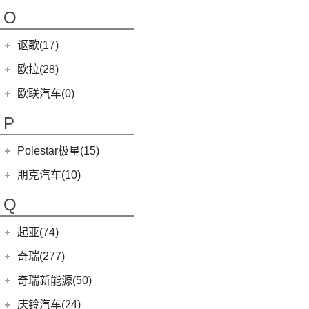
(4)
哪吒AYA
(10)
名爵HS
NEVS 9-3
(0)
(2)
摩根Roadster
O
(22)
哪吒U
(7)
MG领航
NEVS 9-3X
(0)
(1)
摩根Aero 8
讴歌(17)
(9)
哪吒V
(2)
摩根Plus 4
(9)
哪吒L
广汽讴歌
(17)
欧拉(28)
(0)
哪吒GT
(8)
讴歌RDX
欧拉
(28)
欧联汽车(0)
(9)
哪吒X
(9)
讴歌CDX
(3)
芭蕾猫
P
(5)
欧拉5
Polestar极星(15)
(8)
好猫
Polestar
(15)
朋克汽车(10)
(5)
好猫GT
Polestar 1
(1)
(0)
朋克猫
朋克汽车
(10)
Q
Precept
(0)
(0)
樱桃猫
(1)
朋克啦啦
起亚(74)
Polestar 4
(6)
(7)
闪电猫
(5)
朋克美美
起亚
(74)
Polestar 2
(6)
奇瑞(277)
(4)
朋克多多
(11)
狮铂拓界
Polestar 3
(2)
奇瑞汽车
(277)
奇瑞新能源(50)
(4)
福瑞迪
(0)
奇瑞TJ-1
奇瑞新能源
(50)
庆铃汽车(24)