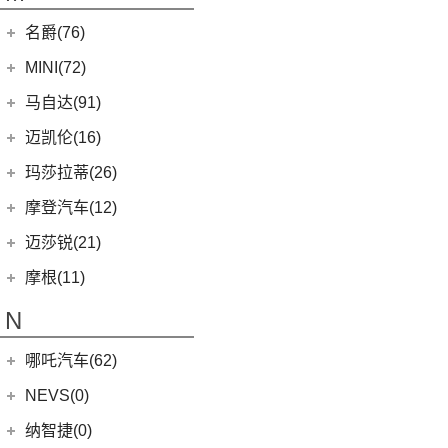
(2)
蓝电E5 PLUS
L380
(4)
名爵(76)
LEVC TX
(6)
上汽集团
(76)
MINI(72)
Cyberster
(4)
MINI
(67)
马自达(91)
(3)
MG5天蝎座
MINI 5-DOOR
(10)
长安马自达
(77)
迈凯伦(16)
MG MULAN
(7)
MINI 3-DOOR
(25)
(20)
马自达3 昂克赛拉
迈凯伦
(16)
玛莎拉蒂(26)
MG ONE
(11)
MINI CLUBMAN
(11)
(0)
马自达EZ-6
(0)
塞纳
玛莎拉蒂
(26)
摩登汽车(12)
(2)
名爵5
MINI COUNTRYMAN
(15)
(11)
马自达CX-50行也
(2)
迈凯伦570S
Ghibli
(5)
摩登汽车
(12)
迈莎锐(21)
(5)
名爵6新能源
MINI CABRIO
(6)
(23)
马自达CX-5
(1)
迈凯伦540C
(5)
总裁
Modern in
(12)
迈莎锐
(21)
(3)
MG领航新能源
摩根(11)
MINI JCW
(5)
(4)
马自达CX-8
(1)
迈凯伦765LT
MC20
(5)
(7)
(1)
名爵6
迈莎锐Urus
摩根
(11)
MINI JCW
(2)
N
(19)
马自达CX-30
(2)
迈凯伦600LT
Levante
(6)
MG7
(6)
(1)
迈莎锐Cayenne
3-Wheeler
(2)
MINI JCW CLUBMAN
(1)
一汽马自达
(14)
(3)
迈凯伦GT
Grecale
(5)
哪吒汽车(62)
(3)
(15)
名爵eHS
迈莎锐MV600
(1)
摩根4-4
MINI JCW COUNTRYMAN
(2)
(8)
马自达CX-4
(2)
迈凯伦720S
合众新能源
(62)
NEVS(0)
(4)
(3)
名爵ZS
迈莎锐G级
(2)
摩根Aero
(6)
阿特兹
Artura
(4)
(9)
哪吒S
(4)
(1)
名爵EZS
迈莎锐揽胜
国能汽车
(0)
纳智捷(0)
(1)
摩根Plus 8
(1)
迈凯伦570GT