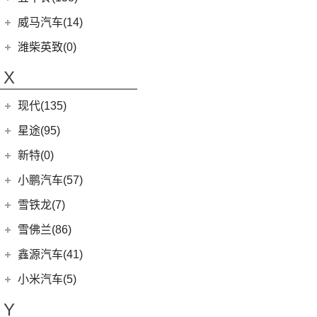
(6)
领地
(0)
圆梦
(1)
蔚来ET9
(6)
五菱佳辰
(13)
沃尔沃XC60 E驱混动
江西五十铃
(158)
威马汽车(14)
D90 Pro
(16)
(2)
玛奇朵DHT-PHEV
(11)
蔚来EC6
(6)
五菱星光
(8)
沃尔沃S60
(44)
经典瑞迈
G10
(18)
威马汽车
(14)
潍柴英致(0)
(4)
拿铁DHT-PHEV
(0)
蔚来EP9
(6)
宏光S3
(8)
沃尔沃S90 E驱混动
D-MAX
(14)
(3)
威马EX6
(4)
摩卡新能源
X
(18)
蔚来ES8
(9)
荣光
(9)
沃尔沃C40纯电
(57)
铃拓
(3)
威马EX5
(12)
蔚来ET7
(2)
缤果PLUS
(13)
沃尔沃S90
现代(135)
(16)
瑞迈S
(4)
威马E.5
(7)
五菱星驰
(7)
沃尔沃XC40
(27)
mu-X牧游侠
北京现代
(129)
星途(95)
(4)
威马W6
(3)
荣光V
(8)
沃尔沃S60 E驱混动
(3)
昂希诺 纯电动
(0)
威马M7
星途
(95)
新特(0)
(17)
宏光PLUS
(4)
沃尔沃EX30
(11)
胜达
(6)
星纪元 ES
小鹏汽车(57)
(9)
凯捷
(6)
沃尔沃XC40纯电
(2)
EO 羿欧
(14)
星途追风
小鹏汽车
(57)
雪铁龙(7)
(8)
五菱Air ev晴空
(7)
沃尔沃XC60
(4)
悦纳
(7)
星途瑶光C-DM
(4)
小鹏汽车X9
(8)
荣光EV
东风雪铁龙
(7)
雪佛兰(86)
(0)
沃尔沃EX90
(7)
瑞纳
(17)
星途瑶光
(9)
小鹏汽车G3i
(3)
之光小卡
(4)
凡尔赛C5 X
进口沃尔沃
(35)
上汽通用雪佛兰
(86)
鑫源汽车(41)
(4)
昂希诺
(22)
星途揽月
(11)
小鹏汽车G9
(7)
宏光
(1)
天逸BEYOND PHEV
(3)
(3)
沃尔沃XC90 E驱混动
科沃兹
华晨鑫源
(37)
(3)
领动 PHEV
小米汽车(5)
(3)
星途追风C-DM
(23)
小鹏汽车P7
(18)
荣光小卡
(2)
天逸BEYOND
(8)
沃尔沃V60
(6)
科鲁泽
(6)
(6)
库斯途
鑫源X30
小米汽车
(5)
(18)
星途凌云
Y
(10)
小鹏汽车P5
(9)
缤果
(6)
沃尔沃V90
(13)