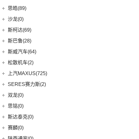
(2)
轩逸·纯电
(8)
荣威i6 MAX新能源
(7)
瑞虎3
(9)
smart精灵#1
广汽三菱
(27)
思皓(89)
(6)
劲客
(3)
荣威Ei5
(14)
艾瑞泽8
(13)
欧蓝德
江淮大众
(2)
沙龙(0)
(6)
天籁
(3)
鲸
(23)
瑞虎8 PLUS
(7)
奕歌
(2)
思皓E20X
沙龙汽车
(0)
斯柯达(69)
(6)
途达
(14)
荣威i5
(13)
瑞虎5x
(2)
祺智EV
江汽集团
(87)
(0)
机甲龙
上汽斯柯达
(69)
斯巴鲁(28)
(15)
奇骏
(4)
荣威D5X DMH
(7)
风云A8
(4)
劲炫
(3)
思皓X4
(9)
速派
(14)
ARIYA艾睿雅
斯巴鲁
(28)
斯威汽车(64)
(5)
荣威RX5 MAX
(1)
阿图柯
(5)
思皓E40X
(6)
柯珞克
(2)
新蓝鸟
(11)
森林人
(3)
荣威ei6
华晨鑫源
(64)
松散机车(2)
(4)
思皓X7
(7)
柯米克
郑州日产
(51)
(3)
力狮
(5)
荣威iMAX8 EV
(12)
斯威G01
松散机车
(2)
上汽MAXUS(725)
(5)
思皓E50A
(17)
明锐
(38)
纳瓦拉
(4)
斯巴鲁BRZ
(3)
荣威RX3
(5)
斯威X3
(1)
SS SUMMER 夏天
上汽大通
(725)
SERES赛力斯(2)
(3)
爱跑
(5)
柯米克GT
(5)
锐骐7虎啸
(6)
傲虎
(4)
荣威i6 MAX
(11)
斯威X7
(1)
SS DOLPHIN 海豚
G20
(23)
(9)
思皓A5
金康赛力斯
(2)
双龙(0)
(8)
柯迪亚克GT
(6)
途达
(4)
斯巴鲁XV
(3)
荣威ei6 MAX
(4)
钢铁侠
EUNIQ 6
(8)
(10)
思皓QX
(2)
赛力斯SF5
(4)
昕锐
思铭(0)
(2)
奇骏·荣耀
(5)
荣威RX5新能源
(2)
斯威X2
EUNIQ 7
(2)
(8)
思皓E10X
SF7
(0)
(4)
昕动
进口日产
(4)
斯达泰克(0)
(29)
斯威G05
FCV80
(1)
(7)
思皓曜
(9)
柯迪亚克
(0)
日产Ariya
(1)
斯威G01 EV
赛麟(0)
T90
(37)
(33)
思皓X8
(4)
途乐
陕西通家(0)