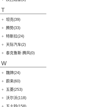
T70 EV
(1)
T70
(120)
T
EV80
(11)
坦克(39)
EG10
(2)
长城汽车
(39)
腾势(33)
G50
(18)
(0)
坦克800
腾势
(33)
EV90
(21)
特斯拉(24)
(1)
坦克500新能源
(9)
腾势D9 DM-i
MIFA 9
(29)
特斯拉中国
(13)
天际汽车(2)
(4)
坦克400新能源
(10)
腾势N7
EUNIQ 5
(9)
Model Y
(6)
天际汽车
(2)
泰克鲁斯·腾风(0)
(3)
坦克700
(6)
腾势D9 EV
T60
(9)
Model 3
(7)
(0)
天际ME-S
泰克鲁斯·腾风
(0)
W
(13)
坦克300
(8)
腾势X
T90 EV
(2)
进口特斯拉
(11)
(2)
天际ME7
GT96 TREV
(0)
(18)
坦克500
V80
(212)
魏牌(24)
Cybertruck
(3)
(0)
天际ME5
EV30
(19)
Roadster
(0)
长城汽车
(24)
蔚来(60)
G90
(27)
Model S
(4)
(3)
玛奇朵DHT
蔚来汽车
(60)
五菱(253)
V90
(122)
Model X
(4)
(7)
摩卡
(6)
蔚来ET5
上汽通用五菱
(230)
沃尔沃(118)
D60
(12)
(4)
拿铁DHT
(12)
蔚来ES6
(14)
荣光S
沃尔沃亚太
(83)
五十铃(158)