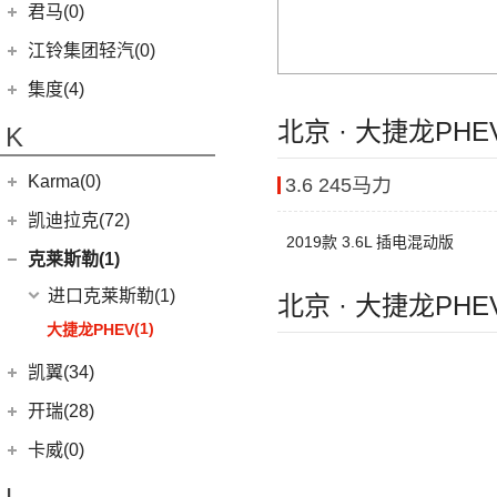
(24)
凯锐浩克
吉利银河
(24)
(4)
金杯F50
君马(0)
(10)
特顺EV
(14)
捷途X70S
(20)
羿
(3)
(4)
(6)
嘉际
嘉悦X4
艾菲
(24)
凯歌
(7)
(16)
金杯海狮
银河E8
江铃集团轻汽(0)
(40)
宝典
(14)
捷途X70M
(10)
(5)
(7)
豪越
嘉悦X7
九龙A6
(2)
凯特
(6)
银河E5
绵阳金杯
(10)
(48)
特顺
集度(4)
(6)
捷途X95
(17)
(12)
(4)
博越
江淮iC5
九龙A5
(20)
金威
(6)
银河L6
(2)
金典
(58)
域虎7
集度汽车
(4)
(8)
北京 · 大捷龙PH
山海L9
K
(2)
(4)
缤越ePro
江淮iEVA50
(5)
银河L7
(8)
大力神K5
(7)
域虎EV
ROBO-01
(4)
(3)
捷途山海T2
(4)
(11)
博越X
嘉悦A5
华晨鑫源
(54)
Karma(0)
3.6 245马力
(10)
福顺
(7)
(0)
捷途旅行者
集度SIMUCar
(13)
(2)
星瑞
江淮IEV7S
(12)
新海狮
Karma
(0)
凯迪拉克(72)
(12)
捷途X90 PRO
(5)
(102)
远景
帅铃T8
2019款 3.6L 插电混动版
(15)
新海狮S
Revero GT
(0)
上汽通用凯迪拉克
(72)
克莱斯勒(1)
(40)
捷途X70 PLUS
(66)
(5)
帝豪GSe
悍途
(27)
小海狮
(11)
凯迪拉克XT6
进口克莱斯勒
(1)
(3)
远景X3
北京 · 大捷龙PH
(9)
凯迪拉克XT4
(1)
大捷龙PHEV
(11)
缤越
(15)
凯迪拉克XT5
(13)
星越L
凯翼(34)
(13)
凯迪拉克CT5
(6)
博越PRO
凯翼
(34)
开瑞(28)
(5)
LYRIQ锐歌
(11)
帝豪
(4)
凯翼V7
开瑞汽车
(28)
卡威(0)
(4)
凯迪拉克GT4
(2)
帝豪L雷神HiP
(3)
凯翼E5 EV
(11)
江豚
(8)
凯迪拉克CT6