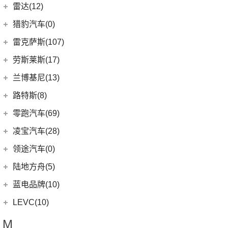
(12)
广汽本田VE-1
(2)
揽胜运动版新能源
理想汽车
(19)
雷达(12)
(15)
飞行家
(12)
领克01
(17)
揽胜
(6)
理想L9
雷达汽车
(12)
猎豹汽车(0)
林肯(进口)
(43)
(6)
领克09
(16)
发现
(6)
理想L8
(12)
雷达RD6
猎豹汽车
(0)
MKZ
(11)
雷克萨斯(107)
(3)
领克01新能源
(11)
揽胜星脉
(1)
理想MEGA
(0)
猎豹Coupe
(5)
航海家(进口)
雷克萨斯
(107)
(14)
领克09 PHEV
劳斯莱斯(17)
(1)
揽胜P400e
(6)
理想L7
(0)
缤歌
MKC
(5)
(0)
(16)
领克ZERO
雷克萨斯RX
劳斯莱斯
(17)
兰博基尼(13)
(20)
卫士
(0)
猎豹CT7
(1)
飞行家PHEV
(8)
(5)
领克06
雷克萨斯LC
(5)
古思特
兰博基尼
(13)
路特斯(8)
(9)
揽胜运动版
(14)
领航员
(4)
(2)
领克02 Hatchback
雷克萨斯UX新能源
(2)
魅影
Huracan
(5)
路特斯
(8)
零跑汽车(69)
(7)
大陆
(6)
(2)
领克03 PHEV
雷克萨斯CT
(6)
库里南
Urus
(3)
ELETRE
(4)
零跑汽车
(69)
凌宝汽车(28)
(9)
(23)
领克05
雷克萨斯NX
(0)
浮影
Aventador
(5)
EMIRA
(2)
(14)
零跑T03
吉麦新能源
(28)
领途汽车(0)
(21)
(2)
领克02 PHEV
雷克萨斯ES
(2)
幻影
Evija
(1)
(6)
零跑S01
(17)
凌宝BOX
(3)
(5)
领克07
雷克萨斯LM
陆地方舟(5)
(2)
曜影
Evora
(1)
(26)
零跑C11
(4)
凌宝uni
(14)
(2)
领克05 PHEV
雷克萨斯LS
陆地方舟
(5)
蓝电品牌(10)
(23)
零跑C01
(7)
凌宝COCO
(15)
雷克萨斯UX
(5)
威途X35
蓝电品牌
(10)
LEVC(10)
(8)
蓝电E5
LEVC
(10)
M