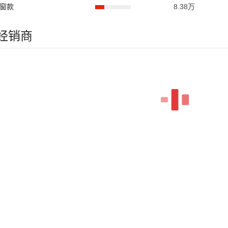
T天窗款
8.38万
跑经销商