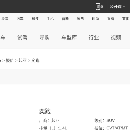
股票
汽车
科技
手机
智能
家电
时尚
直播
文化
新车
试驾
导购
车型库
行业
视频
车
>
报价
>
起亚
> 奕跑
奕跑
厂商：起亚
级别：SUV
排量（L）:1.4L
档位：CVT/AT/MT