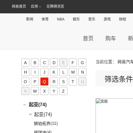
(1)
迈凯伦570GT
(4)
哪吒AYA
网易首页
应用
无障碍浏览
(10)
名爵HS
NEVS 9-3
(0)
(2)
摩根Roadster
O
(22)
哪吒U
(7)
MG领航
NEVS 9-3X
(0)
(1)
摩根Aero 8
新闻
体育
NBA
娱乐
音乐
游戏
财经
讴歌(17)
(9)
哪吒V
(2)
摩根Plus 4
(9)
哪吒L
广汽讴歌
(17)
欧拉(28)
首页
购车
(0)
哪吒GT
(8)
讴歌RDX
欧拉
(28)
欧联汽车(0)
(9)
哪吒X
(9)
讴歌CDX
(3)
芭蕾猫
P
当前位置：
网易汽
(5)
欧拉5
A
B
C
D
E
F
G
Polestar极星(15)
(8)
好猫
H
I
J
K
L
M
N
筛选条件
Polestar
(15)
朋克汽车(10)
(5)
好猫GT
O
P
Q
R
S
T
U
Polestar 1
(1)
(0)
朋克猫
朋克汽车
(10)
Q
V
W
X
Y
Z
Precept
(0)
(0)
樱桃猫
(1)
朋克啦啦
起亚(74)
Polestar 4
(6)
(7)
闪电猫
(5)
朋克美美
起亚
(74)
Polestar 2
(6)
(4)
朋克多多
(11)
狮铂拓界
Polestar 3
(2)
(4)
福瑞迪