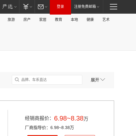
登录
注册免费邮箱
旅游
房产
家居
教育
本地
健康
艺术
展开
6.98~8.38
经销商报价：
万
厂商指导价：6.98~8.38万