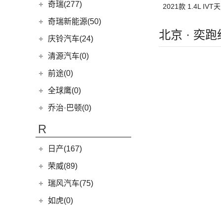
奇瑞(277)
2021款 1.4L IV
奇瑞汽车
(277)
奇瑞新能源(50)
北京 · 奕
(0)
奇瑞TJ-1
奇瑞新能源
(50)
庆铃汽车(24)
(16)
瑞虎7
(1)
艾瑞泽5e
庆铃汽车
(24)
清源汽车(0)
(27)
瑞虎3x
(3)
瑞虎3xe
(24)
TAGA达咖H
清源汽车
(0)
前途(0)
(6)
风云T9
(3)
大蚂蚁
(0)
清源尊者
全球鹰(0)
(7)
艾瑞泽5 GT
(16)
QQ冰淇淋
(0)
清源小尊
乔治·巴顿(0)
(35)
瑞虎8
(10)
小蚂蚁
(14)
欧萌达
R
(10)
艾瑞泽e
(5)
艾瑞泽5
(4)
瑞虎e
日产(167)
(7)
瑞虎8 L
eQ7
(3)
东风日产
(112)
荣威(89)
(14)
瑞虎8 PRO
(3)
楼兰
上汽集团
(89)
瑞风汽车(75)
(24)
瑞虎7 PLUS
(12)
逍客
(2)
龙猫
(4)
艾瑞泽GX
江汽集团
(75)
如虎(0)
(7)
骐达
(12)
荣威RX5
(24)
艾瑞泽5 PLUS
(12)
瑞风L6 MAX