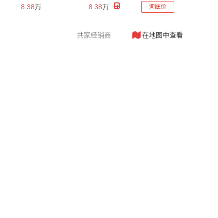
8.38
万
8.38
万
询底价
共
家经销商
在地图中查看