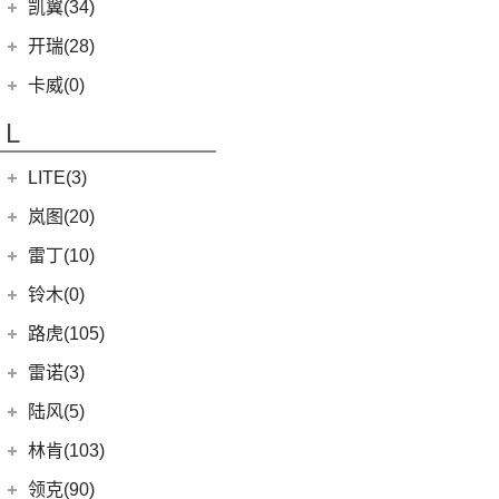
凯迪拉克XT6
进口克莱斯勒
(1)
凯翼(34)
(5)
远景
(15)
凯迪拉克XT5
(1)
大捷龙PHEV
(11)
缤越
凯翼
(34)
开瑞(28)
(9)
凯迪拉克XT4
(13)
星越L
(4)
凯翼V7
开瑞汽车
(28)
卡威(0)
(13)
凯迪拉克CT5
(6)
博越PRO
(3)
凯翼E5 EV
(11)
江豚
L
(5)
LYRIQ锐歌
(11)
帝豪
(3)
凯翼X5
(0)
开瑞K50EV
(4)
凯迪拉克GT4
(2)
帝豪L雷神HiP
LITE(3)
(4)
凯翼X3
(2)
开瑞K60
(8)
凯迪拉克CT6
(7)
炫界Pro EV
北汽新能源
(3)
岚图(20)
(4)
优优EV
(7)
凯迪拉克CT4
(9)
轩度
LITE
(3)
(11)
海豚EV
岚图
(20)
雷丁(10)
(4)
炫界
(6)
岚图梦想家
雷丁
(10)
铃木(0)
(10)
岚图FREE
(2)
雷丁i9
进口铃木
(0)
路虎(105)
(4)
岚图追光
(8)
芒果
(0)
吉姆尼
奇瑞路虎
(28)
雷诺(3)
(0)
英格尼斯
(0)
揽胜极光L P300e
东风雷诺
(3)
陆风(5)
(11)
发现运动版
(3)
雷诺e诺
陆风汽车
(5)
林肯(103)
(15)
揽胜极光L
进口雷诺
(0)
(5)
陆风荣曜
长安林肯
(60)
领克(90)