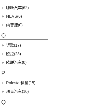
(3)
(1)
名爵eHS
迈莎锐Cayenne
3-Wheeler
(2)
MINI JCW CLUBMAN
(1)
一汽马自达
(14)
(1)
迈凯伦540C
Grecale
(5)
哪吒汽车(62)
MG7
(6)
(15)
迈莎锐MV600
(1)
摩根4-4
MINI JCW COUNTRYMAN
(2)
(8)
马自达CX-4
(1)
迈凯伦765LT
合众新能源
(62)
NEVS(0)
(7)
(3)
名爵6
迈莎锐G级
(2)
摩根Aero
(6)
阿特兹
Artura
(4)
(9)
哪吒S
(4)
(1)
名爵EZS
迈莎锐揽胜
国能汽车
(0)
纳智捷(0)
(2)
摩根Roadster
(1)
迈凯伦570GT
(4)
哪吒AYA
(10)
名爵HS
NEVS 9-3
(0)
(1)
摩根Plus 8
O
(22)
哪吒U
(7)
MG领航
NEVS 9-3X
(0)
(1)
摩根Aero 8
讴歌(17)
(9)
哪吒V
(2)
摩根Plus 4
(9)
哪吒L
广汽讴歌
(17)
欧拉(28)
(0)
哪吒GT
(8)
讴歌RDX
欧拉
(28)
欧联汽车(0)
(9)
哪吒X
(9)
讴歌CDX
(3)
芭蕾猫
P
(5)
欧拉5
Polestar极星(15)
(8)
好猫
Polestar
(15)
朋克汽车(10)
(5)
好猫GT
Polestar 1
(1)
(0)
朋克猫
朋克汽车
(10)
Q
Precept
(0)
(0)
樱桃猫
(5)
朋克美美