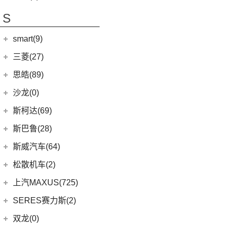
(7)
骐达
(2)
焕驰
(12)
荣威RX5
(24)
艾瑞泽5 PLUS
(12)
瑞风L6 MAX
S
(5)
日产N7
(5)
起亚KX5
(5)
荣威RX9
(4)
艾瑞泽GX
(3)
瑞风L5
(25)
轩逸
(5)
KX3傲跑
smart(9)
(9)
荣威iMAX8
(7)
瑞虎7 PLUS新能源
(51)
瑞风M3
(9)
探陆
(1)
科莱威CLEVER
(17)
smart
(9)
探索06
三菱(27)
(9)
瑞风M4
(2)
轩逸·纯电
(8)
荣威i6 MAX新能源
(14)
艾瑞泽8
(9)
smart精灵#1
广汽三菱
(27)
思皓(89)
(6)
劲客
(3)
荣威Ei5
(7)
瑞虎3
(13)
欧蓝德
江淮大众
(2)
沙龙(0)
(6)
天籁
(3)
鲸
(23)
瑞虎8 PLUS
(7)
奕歌
(2)
思皓E20X
沙龙汽车
(0)
斯柯达(69)
(6)
途达
(14)
荣威i5
(13)
瑞虎5x
(2)
祺智EV
江汽集团
(87)
(0)
机甲龙
上汽斯柯达
(69)
斯巴鲁(28)
(15)
奇骏
(4)
荣威D5X DMH
(7)
风云A8
(4)
劲炫
(3)
思皓X4
(9)
速派
(14)
ARIYA艾睿雅
斯巴鲁
(28)
斯威汽车(64)
(5)
荣威RX5 MAX
(1)
阿图柯
(4)
思皓X7
(6)
柯珞克
(2)
新蓝鸟
(11)
森林人
(3)
荣威ei6
华晨鑫源
(64)
松散机车(2)
(5)
思皓E40X
(7)
柯米克
郑州日产
(51)
(3)
力狮
(5)
荣威iMAX8 EV
(12)
斯威G01
松散机车
(2)
上汽MAXUS(725)
(3)
爱跑
(17)
明锐
(38)
纳瓦拉
(4)
斯巴鲁BRZ
(3)
荣威RX3
(5)
斯威X3
(1)
SS SUMMER 夏天
上汽大通
(725)
SERES赛力斯(2)
(5)
思皓E50A
(8)
柯迪亚克GT
(5)
锐骐7虎啸
(6)
傲虎
(4)
荣威i6 MAX
(11)
斯威X7
(1)
SS DOLPHIN 海豚
G20
(23)
(7)
思皓曜
金康赛力斯
(2)
双龙(0)
(5)
柯米克GT
(6)
途达
(4)
斯巴鲁XV
(3)
荣威ei6 MAX
(4)
钢铁侠
EUNIQ 7
(2)