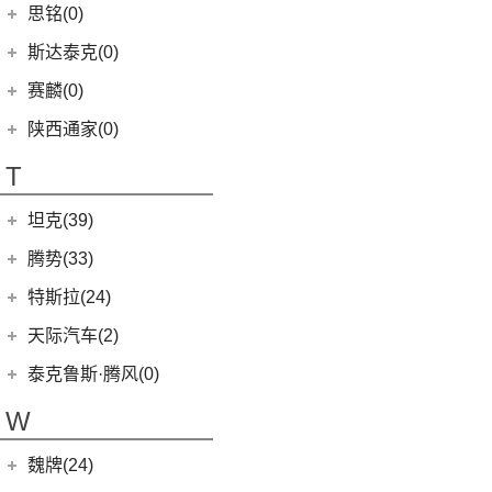
(10)
思皓QX
(2)
赛力斯SF5
(4)
昕锐
思铭(0)
(2)
奇骏·荣耀
(5)
荣威RX5新能源
(2)
斯威X2
EUNIQ 6
(8)
(8)
思皓E10X
SF7
(0)
(4)
昕动
进口日产
(4)
斯达泰克(0)
(29)
斯威G05
FCV80
(1)
(9)
思皓A5
(9)
柯迪亚克
(0)
日产Ariya
(1)
斯威G01 EV
赛麟(0)
T70 EV
(1)
(33)
思皓X8
(4)
途乐
陕西通家(0)
T90
(37)
T70
(120)
T
EV80
(11)
坦克(39)
EG10
(2)
长城汽车
(39)
腾势(33)
G50
(18)
(0)
坦克800
腾势
(33)
T60
(9)
特斯拉(24)
(1)
坦克500新能源
(9)
腾势D9 DM-i
T90 EV
(2)
特斯拉中国
(13)
天际汽车(2)
(4)
坦克400新能源
(10)
腾势N7
V80
(212)
Model Y
(6)
天际汽车
(2)
泰克鲁斯·腾风(0)
(13)
坦克300
(6)
腾势D9 EV
EV90
(21)
Model 3
(7)
(2)
天际ME7
泰克鲁斯·腾风
(0)
W
(3)
坦克700
(8)
腾势X
MIFA 9
(29)
进口特斯拉
(11)
(0)
天际ME-S
GT96 TREV
(0)
(18)
坦克500
EUNIQ 5
(9)
魏牌(24)
Cybertruck
(3)
(0)
天际ME5