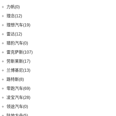
(2)
发现运动版P300e
Espace
(0)
(18)
冒险家
领克汽车
(90)
力帆(0)
进口路虎
(77)
(0)
达斯特
(12)
航海家
(6)
领克06 PHEV
重庆力帆
(0)
理念(12)
(1)
卫士P400e
(2)
冒险家PHEV
(13)
领克03
(0)
乐途
理念汽车
(12)
理想汽车(19)
(0)
揽胜极光(进口)
(13)
林肯Z
(6)
领克02
(12)
广汽本田VE-1
(2)
揽胜运动版新能源
理想汽车
(19)
雷达(12)
(15)
飞行家
(12)
领克01
(17)
揽胜
(6)
理想L9
雷达汽车
(12)
猎豹汽车(0)
林肯(进口)
(43)
(6)
领克09
(16)
发现
(6)
理想L8
(12)
雷达RD6
猎豹汽车
(0)
MKZ
(11)
雷克萨斯(107)
(3)
领克01新能源
(11)
揽胜星脉
(1)
理想MEGA
(0)
猎豹Coupe
(5)
航海家(进口)
雷克萨斯
(107)
(14)
领克09 PHEV
劳斯莱斯(17)
(1)
揽胜P400e
(6)
理想L7
(0)
缤歌
MKC
(5)
(8)
(16)
领克06
雷克萨斯RX
劳斯莱斯
(17)
兰博基尼(13)
(20)
卫士
(0)
猎豹CT7
(1)
飞行家PHEV
(5)
(4)
领克02 Hatchback
雷克萨斯LC
(5)
古思特
兰博基尼
(13)
路特斯(8)
(9)
揽胜运动版
(14)
领航员
(0)
(2)
领克ZERO
雷克萨斯UX新能源
(2)
魅影
Huracan
(5)
路特斯
(8)
零跑汽车(69)
(7)
大陆
(9)
(6)
领克05
雷克萨斯CT
(6)
库里南
Urus
(3)
ELETRE
(4)
零跑汽车
(69)
凌宝汽车(28)
(23)
(2)
领克03 PHEV
雷克萨斯NX
(0)
浮影
Aventador
(5)
EMIRA
(2)
(14)
零跑T03
吉麦新能源
(28)
领途汽车(0)
(21)
(2)
领克02 PHEV
雷克萨斯ES
(2)
幻影
Evija
(1)
(6)
零跑S01
(17)
凌宝BOX
(3)
(5)
领克07
雷克萨斯LM
陆地方舟(5)