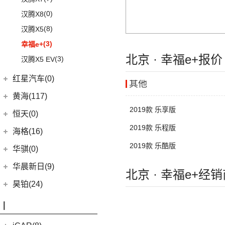
进口丰田
(22)
(12)
哈弗赤兔
(0)
恒驰8
(0)
(3)
红旗H7
汉腾X8
(6)
埃尔法
(3)
哈弗H6 DHT-PHEV
(0)
恒驰4
(8)
(0)
红旗H7 PHEV
汉腾X5
(11)
威尔法
(4)
哈弗二代大狗新能源
(0)
恒驰1
(3)
(12)
红旗HS5
幸福e+
SUPRA
(5)
(3)
枭龙
(0)
恒驰7
北京 · 幸福e+报
(19)
(3)
红旗HS7
汉腾X5 EV
(4)
哈弗酷狗
(0)
恒驰6
红星汽车(0)
其他
(12)
哈弗大狗
(1)
恒驰5
黄海(117)
(4)
哈弗H7
2019款 乐享版
黄海汽车
(117)
恒天(0)
(10)
哈弗H6S
(36)
2019款 乐程版
黄海N1S
(7)
哈弗H9
海格(16)
(2)
黄海N1
(7)
哈弗H6
2019款 乐酷版
苏州金龙
(16)
华骐(0)
(11)
黄海N3
(10)
海格H5V
华晨新日(9)
北京 · 幸福e+经
(20)
黄海N7
(6)
海格H5C
华晨新日
(9)
昊铂(24)
(8)
大牛
(3)
华晨新日i03A
昊铂
(24)
I
(40)
黄海N2
(6)
华晨新日i03
(14)
昊铂HT