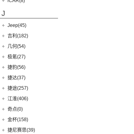
iCAR(8)
(10)
昊铂GT
奇瑞新能源
(8)
J
iCAR 03
(8)
Jeep(45)
广汽菲克
(26)
吉利(182)
(6)
自由侠
吉利汽车
(182)
几何(54)
(4)
大指挥官
(3)
嘉际ePro
几何汽车
(54)
极氪(27)
(7)
指南者
(7)
帝豪EV
(8)
几何E
极氪汽车
(27)
捷豹(56)
(8)
自由光
(1)
帝豪GL PHEV
(11)
几何G6
ZEEKR 001
(4)
奇瑞捷豹
(34)
捷达(37)
(1)
大指挥官PHEV
(4)
星越S
(4)
几何M6
(3)
极氪X
(9)
捷豹E-PACE
一汽-大众
(37)
捷途(257)
进口Jeep
(19)
(6)
星越
(16)
几何A
ZEEKR 009
(11)
(14)
捷豹XFL
(11)
捷达VA3
奇瑞汽车
(257)
江淮(406)
(5)
牧马人4xe
(5)
帝豪EV Pro
(15)
几何C
(9)
极氪007
(11)
捷豹XEL
(7)
捷达VS5
(20)
捷途X70 PRO
(6)
大切诺基(进口)
江淮汽车
(406)
(2)
博瑞ePro
奇点(0)
进口捷豹
(22)
(19)
捷达VS7
(31)
捷途X70
(7)
牧马人
(3)
(10)
帝豪S
瑞风S4
奇点汽车
(0)
金杯(158)
(3)
捷豹I-PACE
(15)
捷途大圣
(1)
角斗士
(98)
(9)
星越L 雷神Hi·P
星锐
(0)
奇点iC3
华晨雷诺
(94)
捷尼赛思(39)
(11)
捷豹F-PACE
(5)