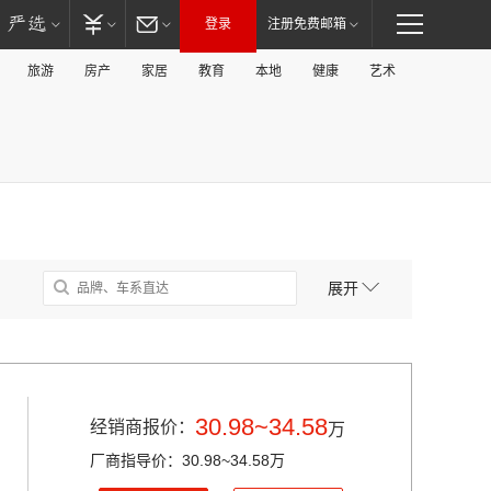
登录
注册免费邮箱
旅游
房产
家居
教育
本地
健康
艺术
展开
30.98~34.58
经销商报价：
万
厂商指导价：30.98~34.58万