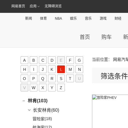
(15)
凯迪拉克XT5
(13)
星越L
(4)
凯翼V7
开瑞汽车
(28)
网易首页
应用
无障碍浏览
卡威(0)
(13)
凯迪拉克CT5
(6)
博越PRO
(3)
凯翼E5 EV
(11)
江豚
L
新闻
体育
NBA
娱乐
音乐
游戏
财经
(5)
LYRIQ锐歌
(11)
帝豪
(3)
凯翼X5
(0)
开瑞K50EV
(4)
凯迪拉克GT4
(2)
帝豪L雷神HiP
LITE(3)
(4)
凯翼X3
(2)
开瑞K60
(8)
凯迪拉克CT6
首页
购车
(7)
炫界Pro EV
北汽新能源
(3)
岚图(20)
(4)
优优EV
(7)
凯迪拉克CT4
(9)
轩度
LITE
(3)
(11)
海豚EV
岚图
(20)
雷丁(10)
(4)
炫界
(6)
岚图梦想家
当前位置：
网易汽
雷丁
(10)
A
B
C
D
E
F
G
铃木(0)
(10)
岚图FREE
(2)
雷丁i9
H
I
J
K
L
M
N
进口铃木
(0)
路虎(105)
筛选条件
(4)
岚图追光
(8)
芒果
O
P
Q
(0)
R
S
T
U
吉姆尼
奇瑞路虎
(28)
雷诺(3)
(0)
英格尼斯
V
W
X
Y
Z
(0)
揽胜极光L P300e
东风雷诺
(3)
陆风(5)
(11)
发现运动版
(3)
雷诺e诺
陆风汽车
(5)
林肯(103)
(15)
揽胜极光L
进口雷诺
(0)
(5)
陆风荣曜
长安林肯
(60)
(2)
发现运动版P300e
Espace
(0)
(18)
冒险家
进口路虎
(77)
(0)
达斯特
(12)
航海家