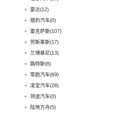
(13)
领克03
(12)
广汽本田VE-1
理想汽车
(19)
雷达(12)
(12)
领克01
(6)
理想L9
雷达汽车
(12)
猎豹汽车(0)
(6)
领克09
(6)
理想L8
(12)
雷达RD6
猎豹汽车
(0)
雷克萨斯(107)
(3)
领克01新能源
(1)
理想MEGA
(0)
猎豹Coupe
雷克萨斯
(107)
(14)
领克09 PHEV
劳斯莱斯(17)
(6)
理想L7
(0)
缤歌
(0)
(16)
领克ZERO
雷克萨斯RX
劳斯莱斯
(17)
兰博基尼(13)
(0)
猎豹CT7
(8)
(5)
领克06
雷克萨斯LC
(5)
古思特
兰博基尼
(13)
路特斯(8)
(4)
(2)
领克02 Hatchback
雷克萨斯UX新能源
(2)
魅影
Huracan
(5)
路特斯
(8)
零跑汽车(69)
(6)
(2)
领克03 PHEV
雷克萨斯CT
(6)
库里南
Urus
(3)
ELETRE
(4)
零跑汽车
(69)
凌宝汽车(28)
(9)
(23)
领克05
雷克萨斯NX
(0)
浮影
Aventador
(5)
EMIRA
(2)
(14)
零跑T03
吉麦新能源
(28)
领途汽车(0)
(21)
(2)
领克02 PHEV
雷克萨斯ES
(2)
幻影
Evija
(1)
(6)
零跑S01
(17)
凌宝BOX
(3)
(5)
领克07
雷克萨斯LM
陆地方舟(5)
(2)
曜影
Evora
(1)
(26)
零跑C11
(4)
凌宝uni
(14)
(2)
领克05 PHEV
雷克萨斯LS
陆地方舟
(5)
蓝电品牌(10)
(23)
零跑C01
(7)
凌宝COCO
(15)
雷克萨斯UX
(5)
威途X35
蓝电品牌
(10)
LEVC(10)
(8)
蓝电E5