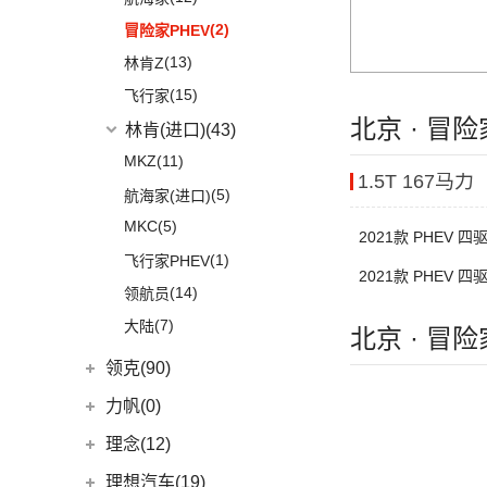
(1)
卫士P400e
(2)
冒险家PHEV
(0)
揽胜极光(进口)
(13)
林肯Z
(2)
揽胜运动版新能源
(15)
飞行家
(17)
揽胜
北京 · 冒
林肯(进口)
(43)
(16)
发现
MKZ
(11)
(11)
揽胜星脉
1.5T 167马力
(5)
航海家(进口)
(1)
揽胜P400e
MKC
(5)
2021款 PHEV 四
(20)
卫士
(1)
飞行家PHEV
(9)
2021款 PHEV 四
揽胜运动版
(14)
领航员
(7)
大陆
北京 · 冒
领克(90)
领克汽车
(90)
力帆(0)
(6)
领克06 PHEV
重庆力帆
(0)
理念(12)
(6)
领克02
(0)
乐途
理念汽车
(12)
理想汽车(19)