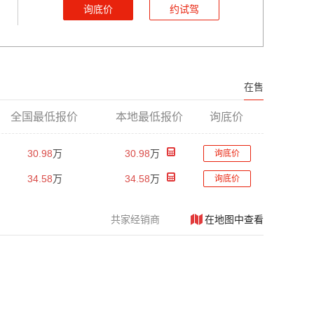
询底价
约试驾
在售
全国最低报价
本地最低报价
询底价
30.98
万
30.98
万
询底价
34.58
万
34.58
万
询底价
共
家经销商
在地图中查看