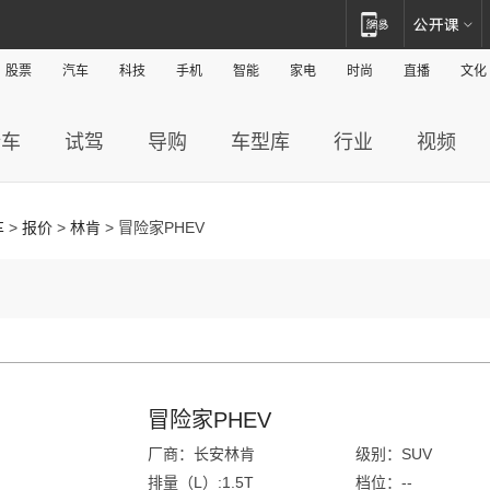
股票
汽车
科技
手机
智能
家电
时尚
直播
文化
新车
试驾
导购
车型库
行业
视频
车
>
报价
>
林肯
> 冒险家PHEV
冒险家PHEV
厂商：长安林肯
级别：SUV
排量（L）:1.5T
档位：--