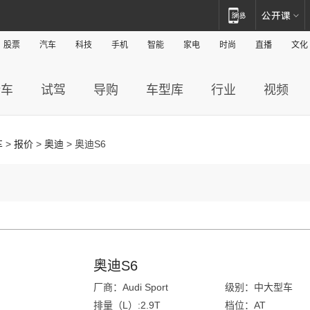
股票
汽车
科技
手机
智能
家电
时尚
直播
文化
新车
试驾
导购
车型库
行业
视频
车
>
报价
>
奥迪
> 奥迪S6
奥迪S6
厂商：Audi Sport
级别：中大型车
排量（L）:2.9T
档位：AT