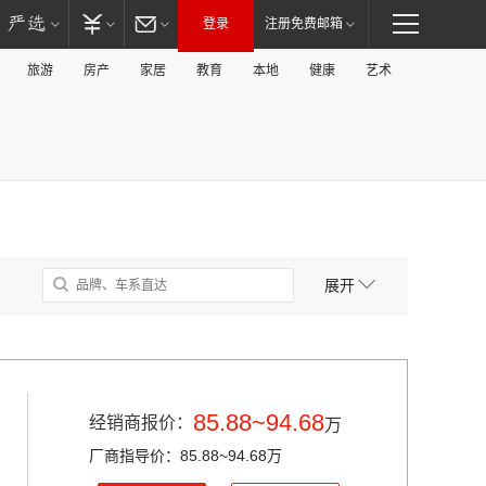
登录
注册免费邮箱
旅游
房产
家居
教育
本地
健康
艺术
展开
85.88~94.68
经销商报价：
万
厂商指导价：85.88~94.68万