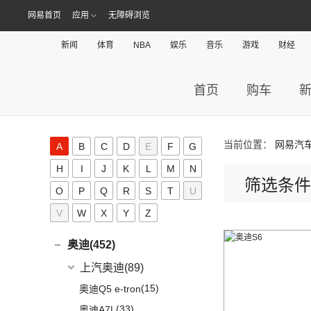
网易首页
应用
无障碍浏览
新闻
体育
NBA
娱乐
音乐
游戏
财经
首页
购车
当前位置：
网易汽
A
B
C
D
E
F
G
H
I
J
K
L
M
N
筛选条件
A
O
P
Q
R
S
T
U
V
W
X
Y
Z
AITO(36)
赛力斯汽车
(36)
奥迪(452)
(6)
问界M9
上汽奥迪
(89)
(2)
问界M5 EV
(15)
奥迪Q5 e-tron
(14)
问界M7
(33)
奥迪A7L