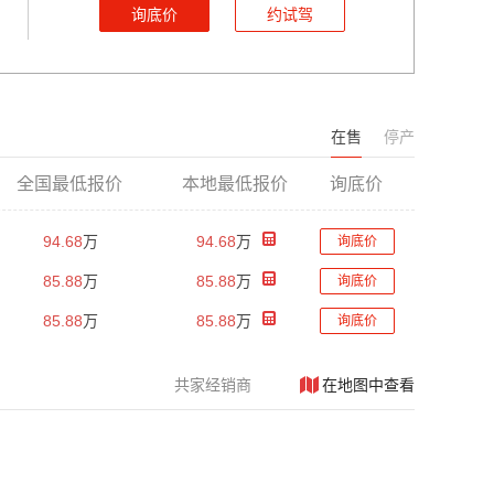
询底价
约试驾
在售
停产
全国最低报价
本地最低报价
询底价
94.68
万
94.68
万
询底价
85.88
万
85.88
万
询底价
85.88
万
85.88
万
询底价
共
家经销商
在地图中查看