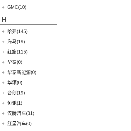
(8)
影酷
(10)
威然
(4)
高合HiPhi Z
(3)
奕泽E进擎
(114)
国机智骏
(14)
新世代全顺
GMC(10)
(15)
POLO
(15)
传祺M6
(17)
奕泽IZOA
(15)
GX5
(6)
领睿
GMC
(10)
H
(4)
传祺ES9
进口大众
(15)
(5)
一汽丰田bZ4X
(22)
GC1
(3)
领裕
YUKON
(3)
(17)
传祺GS8
(2)
途锐eHybrid
(7)
哈弗(145)
RAV4荣放双擎E+
GC2
(5)
进口福特
(7)
SAVANA
(2)
(9)
传祺E9
(10)
途锐
(18)
皇冠陆放
长城汽车
(145)
海马(19)
Mustang
(3)
SIERRA
(5)
(5)
传祺GA4 PLUS
(3)
蔚揽
(16)
凌放HARRIER
(5)
哈弗H2
(4)
福特F-150
一汽海马
(7)
红旗(115)
(4)
传祺GA8
大众R
(1)
(21)
RAV4荣放
(8)
哈弗F7
(7)
海马7X
一汽红旗
(115)
华泰(0)
(29)
传祺M8
(1)
高尔夫R
(21)
卡罗拉锐放
(13)
哈弗M6
海马汽车
(10)
(11)
红旗HQ9
(13)
传祺GS4 PLUS
华泰新能源(0)
安徽大众
(1)
(6)
威驰FS
(15)
哈弗神兽
(8)
海马8S
(2)
红旗E-HS3
(1)
传祺M6 MAX
(1)
大众ID.UNYX 与众
华颂(0)
(7)
格瑞维亚
(4)
哈弗二代大狗
(2)
海马6P
(17)
红旗H9
(6)
传祺GA6
(5)
合创(19)
一汽丰田bZ3
(5)
哈弗H5
海马新能源
(2)
(5)
红旗H6
(9)
传祺GS3
(13)
亚洲狮
合创汽车
(19)
(6)
哈弗初恋
恒驰(1)
(2)
爱尚EV
(12)
红旗E-HS9
(2)
传祺GS4 COUPE
(7)
柯斯达
(17)
(7)
哈弗H6 Coupe
合创Z03
恒大新能源
(1)
汉腾汽车(31)
(5)
红旗EH7
(13)
亚洲龙
(0)
(3)
枭龙MAX
合创V09
(0)
恒驰9
汉腾汽车
(31)
(2)
红旗L5
红星汽车(0)
(22)
卡罗拉
(6)
(2)
哈弗F7x
合创007
(0)
恒驰2