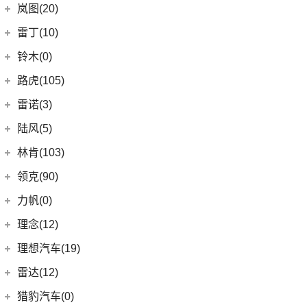
(7)
炫界Pro EV
北汽新能源
(3)
岚图(20)
(4)
优优EV
(7)
凯迪拉克CT4
(9)
轩度
LITE
(3)
(11)
海豚EV
岚图
(20)
雷丁(10)
(4)
炫界
(6)
岚图梦想家
雷丁
(10)
铃木(0)
(10)
岚图FREE
(2)
雷丁i9
进口铃木
(0)
路虎(105)
(4)
岚图追光
(8)
芒果
(0)
吉姆尼
奇瑞路虎
(28)
雷诺(3)
(0)
英格尼斯
(0)
揽胜极光L P300e
东风雷诺
(3)
陆风(5)
(11)
发现运动版
(3)
雷诺e诺
陆风汽车
(5)
林肯(103)
(15)
揽胜极光L
进口雷诺
(0)
(5)
陆风荣曜
长安林肯
(60)
领克(90)
(2)
发现运动版P300e
Espace
(0)
(18)
冒险家
领克汽车
(90)
力帆(0)
进口路虎
(77)
(0)
达斯特
(12)
航海家
(6)
领克06 PHEV
重庆力帆
(0)
理念(12)
(1)
卫士P400e
(2)
冒险家PHEV
(6)
领克02
(0)
乐途
理念汽车
(12)
理想汽车(19)
(0)
揽胜极光(进口)
(13)
林肯Z
(13)
领克03
(12)
广汽本田VE-1
(2)
揽胜运动版新能源
理想汽车
(19)
雷达(12)
(15)
飞行家
(12)
领克01
(17)
揽胜
(6)
理想L9
雷达汽车
(12)
猎豹汽车(0)
林肯(进口)
(43)
(6)
领克09