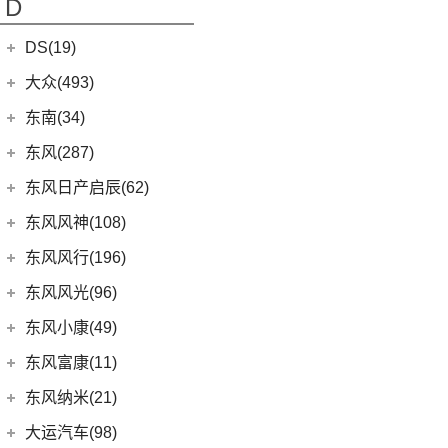
D
(10)
长安CS55 PLUS
(14)
奔驰C级AMG
(10)
(3)
长安欧尚A800
长安启源A07
(18)
睿行M80
(9)
长安Lumin
梅赛德斯-EQ
(7)
DS(19)
(21)
长安欧尚X7 PLUS
(36)
凯程F70
(15)
长安UNI-T
(7)
奔驰EQS
DS汽车
(16)
大众(493)
(5)
奔奔E-Star
(1)
睿行S50T
(5)
锐程PLUS
(0)
奔驰EQC(进口)
DS 9
(5)
(7)
欧诺S
一汽-大众
(251)
东南(34)
(2)
睿行ES30
(3)
逸动DT
梅赛德斯-迈巴赫
(20)
(3)
DS 9新能源
(18)
长安欧尚X5
ID.7 VIZZION
(7)
(4)
睿行M70
东南汽车
(34)
东风(287)
(3)
逸达
(0)
DS 7
(8)
迈巴赫G级
(1)
长安欧尚A600
(32)
揽境
(10)
长安之星9
(3)
东南DX3 EV
郑州日产
(214)
东风日产启辰(62)
(8)
长安F70蓝鲸版
(11)
迈巴赫S级
进口DS
(3)
(8)
长安欧尚科尚
(2)
高尔夫·纯电
(7)
A5翼舞
(70)
锐骐6
(3)
长安CS15
东风日产
(62)
东风风神(108)
(9)
迈巴赫GLS
(3)
(3)
长安欧尚X7 EV
DS 3新能源
(30)
宝来
(10)
东南DX5
(69)
锐骐7
(10)
长安CS35PLUS
(4)
东风日产启辰-T90
东风乘用车
(108)
东风风行(196)
(27)
科赛Pro
(11)
探影
(4)
东南DX7
(16)
帕拉索
(3)
东风日产启辰-T70
(9)
皓极
东风柳汽
(196)
东风风光(96)
(9)
长安欧尚X7
(15)
高尔夫
(10)
东南DX3
(13)
锐骐6EV
(21)
东风日产启辰-D60EV
(13)
奕炫GS
(3)
景逸S50
(2)
欧尚长行
东风小康
(96)
(3)
C-TREK蔚领
东风小康(49)
(46)
锐骐
(3)
东风日产启辰-e30
(2)
奕炫EV
(13)
菱智M5 EV
(6)
(5)
高尔夫·嘉旅
风光500
东风小康
(49)
东风富康(11)
东风汽车
(73)
(7)
东风日产启辰-D60
(5)
风神L7
(1)
风行T1EV
(3)
(11)
探岳GTE
风光S560
(6)
小康D71 PLUS
东风富康
(11)
东风纳米(21)
(41)
御风
(9)
启辰大V
(25)
奕炫MAX
(9)
风行SX6
(22)
(7)
迈腾
风光ix5
(2)
小康EC36
(4)
富康ES600
(30)
御风P16
东风汽车
(21)
(4)
东风日产启辰-T60EV
大运汽车(98)
(14)
奕炫
(12)
风行雷霆
(21)
(4)
速腾
风光370