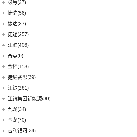
(3)
嘉际ePro
几何汽车
(54)
极氪(27)
(7)
指南者
(1)
帝豪GL PHEV
(8)
几何E
极氪汽车
(27)
捷豹(56)
(8)
自由光
(4)
星越S
(11)
几何G6
ZEEKR 001
(4)
奇瑞捷豹
(34)
捷达(37)
(1)
大指挥官PHEV
(6)
星越
(4)
几何M6
(3)
极氪X
(9)
捷豹E-PACE
一汽-大众
(37)
捷途(257)
进口Jeep
(19)
(7)
帝豪EV
(16)
几何A
ZEEKR 009
(11)
(14)
捷豹XFL
(11)
捷达VA3
奇瑞汽车
(257)
江淮(406)
(5)
牧马人4xe
(2)
博瑞ePro
(15)
几何C
(9)
极氪007
(11)
捷豹XEL
(7)
捷达VS5
(20)
捷途X70 PRO
(6)
大切诺基(进口)
江淮汽车
(406)
(5)
帝豪EV Pro
奇点(0)
进口捷豹
(22)
(19)
捷达VS7
(31)
捷途X70
(7)
牧马人
(3)
(10)
帝豪S
瑞风S4
奇点汽车
(0)
金杯(158)
(3)
捷豹I-PACE
(15)
捷途大圣
(1)
角斗士
(98)
(9)
星越L 雷神Hi·P
星锐
(0)
奇点iC3
华晨雷诺
(94)
捷尼赛思(39)
(11)
捷豹F-PACE
(5)
捷途大圣i-DM
(1)
(4)
星越ePro
瑞风M5
(0)
奇点iS6
(8)
金杯快运
捷尼赛思
(39)
江铃(261)
(8)
捷豹F-TYPE
(53)
捷途X90 PLUS
(5)
(4)
远景X6
江淮iEV7L
(11)
大海狮
(12)
捷尼赛思GV80
江铃汽车
(261)
江铃集团新能源(30)
(3)
捷途X70 Coupe
(6)
(6)
豪越L
瑞风S7
(0)
领坤EV
(4)
捷尼赛思G80
(34)
大道
江铃集团新能源
(10)
(0)
捷途自由者
九龙(34)
(64)
(5)
吉利ICON
帅铃T6
(31)
阁瑞斯
(4)
捷尼赛思GV60
(16)
域虎3
(18)
(4)
捷途X90
易至EX5
九龙汽车
(34)
(12)
(5)
缤瑞COOL
江淮iEV6E
金龙(70)
(3)
新海狮
(2)
捷尼赛思纯电G80
(8)
域虎5
(6)
(6)
捷途X70 C-DM
易至EV3
(10)
(8)
(2)
博越L
江淮V7
九龙A5S
金龙客车
(70)
吉利银河(24)
(21)
海狮王
(17)
捷尼赛思G70
(30)
域虎9
(2)
捷途X70S EV
雷诺 江铃集团
(20)