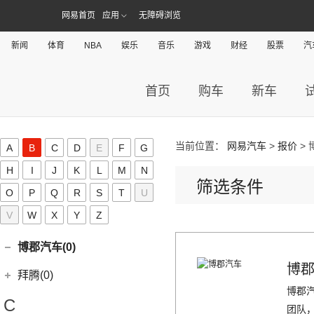
北京越野
(49)
(16)
凌派
北京汽车(106)
(3)
标致408
(1)
福建奔驰
(28)
奥迪A8L新能源
(8)
奔腾T77
进口宝马
(126)
(4)
宝骏云海
(12)
护卫舰07
网易首页
应用
无障碍浏览
(9)
(6)
威朗
添越PHEV
(15)
(5)
奥德赛
北京BJ30
北京汽车
(106)
(2)
标致508L PHEV
(10)
北汽新能源(5)
奥迪A7
(18)
威霆
(5)
奔腾T33
(1)
宝马X5新能源
(55)
宝骏530
(6)
海鸥
(10)
(12)
微蓝6
飞驰
(13)
(4)
缤智
北京BJ90
(6)
(1)
新闻
标致2008
北京EU7
体育
(19)
NBA
娱乐
音乐
游戏
财经
股票
汽
奥迪A8L
(10)
奔驰V级
北汽新能源
(5)
(14)
奔腾B70S
北汽制造(55)
(8)
宝马5系(进口)
(6)
宝骏RC-6
(11)
宋PLUS EV
(13)
(15)
昂科威Plus
欧陆
(14)
(27)
飞度
北京BJ40
(9)
(9)
标致4008
北京EU5 PLUS
(6)
奥迪A6 Avant
进口奔驰
(104)
EC5
(3)
(15)
奔腾T99
(11)
宝马X7
北京汽车制造厂
(55)
(4)
宝骏RS-3
北汽瑞翔(16)
(15)
宋Pro DM-i
(15)
昂科威S
(17)
(12)
冠道
北京BJ80
(5)
北京U7
(9)
奥迪Q7
首页
购车
新车
EQA
(1)
EC3
(2)
(8)
奔腾T90
(3)
宝马i4
BJ 212
(12)
(6)
宝骏RS-5
北汽瑞翔
(16)
(15)
元PLUS
北汽昌河(19)
(15)
昂科威
(1)
北京F40
东风本田
(121)
(8)
北京EX3
(5)
奥迪A6 Allroad
(17)
奔驰GLE
(13)
奔腾B70
(10)
宝马2系
(4)
(1)
宝骏Valli
北汽小猫
(6)
(11)
秦EV
北汽瑞翔X5
北汽昌河
(19)
(4)
别克GL8新能源
北汽幻速(0)
(6)
本田CR-V新能源
(6)
北京X3
Audi Sport
(58)
(6)
奔驰GLS
(9)
宝马8系
KiWi EV
(8)
(17)
勇士皮卡
(3)
(5)
海狮05 EV
北汽瑞翔X3
(7)
(2)
世纪
北汽昌河A6
当前位置：
网易汽车
>
报价
> 
A
B
C
D
E
F
G
北汽威旺(0)
(9)
本田HR-V
(3)
北京X7 PHEV
(8)
奥迪RS4
(8)
奔驰G级
(2)
宝马2系Gran Tourer
(5)
(2)
宝骏E200
战旗
(14)
海豚
(12)
(3)
君越
北汽昌河M50S
LIFE
(8)
H
I
J
K
L
M
N
(15)
北京X7
北汽道达(0)
(3)
奥迪S6
(4)
奔驰C级(进口)
(6)
宝马6系GT
(11)
(4)
宝骏享境
元宝
(5)
宋MAX DM-i
筛选条件
(3)
(2)
凯越
北汽EC100
(4)
本田e:NS1
O
P
Q
(5)
R
S
T
U
北京X5
(3)
奥迪SQ5
(4)
奔驰GLE新能源
北京清行(0)
(9)
宝马iX
(9)
(21)
宝骏510
勇士
(19)
汉DM-i
(8)
(2)
英朗
昌河北斗星X5
(4)
东风本田M-NV
(14)
北京EU5
V
W
X
Y
Z
(9)
奥迪S5
(12)
奔驰CLA级
(8)
宝马Z4
(18)
宝骏RM-5
比速汽车(0)
(19)
秦PLUS EV
(2)
北汽EV5
(16)
英仕派
(8)
北京U5
(1)
奥迪RS e-tron GT
(2)
奔驰C级旅行版
(23)
宝马4系
(3)
元UP
博郡汽车(0)
(6)
北汽EV2
(13)
本田UR-V
(10)
北京U5 PLUS
(2)
奥迪RS6
(11)
奔驰CLS级
(6)
宝马X6
(11)
秦PLUS DM-i
博
(2)
昌河北斗星
拜腾(0)
(11)
本田XR-V
(4)
北京EX5
(2)
奥迪RS7
(6)
奔驰B级
(3)
宝马X5(进口)
(5)
秦L
博郡汽
(23)
思域
拜腾汽车
(0)
(13)
魔方
(16)
奥迪RS5
(3)
C
奔驰GLC(进口)
(22)
宝马7系
(2)
海狮07DM-i
团队