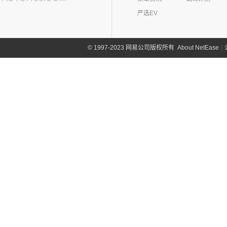
讴歌(17)
(9)
哪吒V
(2)
摩根Plus 4
严选EV
(9)
哪吒L
广汽讴歌
(17)
欧拉(28)
(0)
哪吒GT
(8)
讴歌RDX
欧拉
(28)
欧联汽车(0)
(9)
哪吒X
(9)
About NetEase
|
1997-2023 网易公司版权所有
©
讴歌CDX
(3)
芭蕾猫
P
(5)
欧拉5
Polestar极星(15)
(8)
好猫
Polestar
(15)
朋克汽车(10)
(5)
好猫GT
Polestar 1
(1)
(0)
朋克猫
朋克汽车
(10)
Q
Precept
(0)
(0)
樱桃猫
(1)
朋克啦啦
起亚(74)
Polestar 4
(6)
(7)
闪电猫
(5)
朋克美美
起亚
(74)
Polestar 2
(6)
奇瑞(277)
(4)
朋克多多
(11)
狮铂拓界
Polestar 3
(2)
奇瑞汽车
(277)
奇瑞新能源(50)
(4)
福瑞迪
(0)
奇瑞TJ-1
奇瑞新能源
(50)
庆铃汽车(24)
(5)
智跑
(16)
瑞虎7
(1)
艾瑞泽5e
庆铃汽车
(24)
清源汽车(0)
(13)
起亚K3
(27)
瑞虎3x
(3)
瑞虎3xe
(24)
TAGA达咖H
清源汽车
(0)