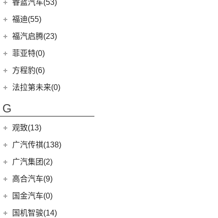
(21)
福田汽车
(610)
朗逸
睿蓝汽车(53)
(2)
致享
(24)
蒙迪欧
(7)
飞凡R7
(2)
法拉利812
(30)
帕萨特
(222)
图雅诺
睿蓝汽车
(53)
福迪(55)
(9)
赛那SIENNA
(12)
锐际
Roma
(2)
(9)
途观L
(27)
拓陆者驭途8
(5)
睿蓝9
福迪汽车
(55)
(18)
威飒
福汽启腾(23)
(7)
锐界
SF90
(2)
(11)
途安L
(45)
福田G5
(8)
枫叶80v
(15)
(19)
雷凌
揽福
福汽新龙马
(23)
(13)
探险者
菲亚特(0)
Portofino
(1)
ID.6 X
(10)
(11)
征服者3
(6)
枫叶30x
(12)
(7)
广汽丰田iA5
雄狮F16
(3)
(8)
福克斯两厢
启腾M70EV
方程豹(6)
(2)
法拉利488
(9)
凌渡
(14)
征服者5
(15)
枫叶60s
(21)
(24)
汉兰达
雄狮F22
(4)
(3)
福睿斯
启腾EX80
方程豹
(6)
法拉第未来(0)
ID.4 X
(14)
(3)
伽途ix5
(11)
睿蓝7
(10)
凯美瑞
(10)
(5)
福特EVOS
启腾M70
(6)
豹5
(17)
法拉第未来
(0)
途岳
(2)
萨普
G
(6)
睿蓝X3 PRO
(13)
丰田C-HR
(2)
(4)
福克斯三厢
启腾EX7
(22)
FF91
(0)
途昂
(128)
大将军G9
(2)
枫叶80v PRO
(5)
丰田C-HR EV
江铃福特
(267)
观致(13)
(4)
新桑塔纳
(27)
风景G9
(23)
威兰达
(79)
新全顺
观致汽车
(13)
广汽传祺(138)
(4)
帕萨特PHEV
(65)
风景G7
(6)
威兰达高性能版
(3)
领界EV
(1)
观致3
广汽乘用车
(138)
(3)
广汽集团(2)
辉昂
(3)
伽途ix7
(9)
广汽丰田bZ4X
(11)
撼路者
(6)
观致7
(8)
ID.3
(7)
传祺E8
(16)
拓陆者胜途5
广汽本田
(2)
高合汽车(9)
(3)
致炫X
(9)
途睿欧
(6)
观致5
(4)
影豹
(5)
途观X
(39)
拓陆者驭途9
(2)
绎乐
华人运通
(9)
国金汽车(0)
一汽丰田
(192)
(7)
福特烈马
(4)
传祺GS4
(12)
途铠
(8)
拓陆者胜途7
(5)
高合HiPhi X
(5)
卡罗拉双擎E+
国机智骏(14)
(7)
领界S