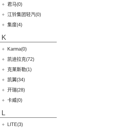
(2)
(9)
(3)
博瑞
江淮iEVS4
九龙A4
(24)
凯锐浩克
吉利银河
(24)
(4)
金杯F50
君马(0)
(10)
特顺EV
(14)
捷途X70S
(20)
羿
(3)
(4)
(6)
嘉际
嘉悦X4
艾菲
(24)
凯歌
(7)
(16)
金杯海狮
银河E8
江铃集团轻汽(0)
(40)
宝典
(14)
捷途X70M
(10)
(5)
(7)
豪越
嘉悦X7
九龙A6
(2)
凯特
(6)
银河E5
绵阳金杯
(10)
(48)
特顺
集度(4)
(6)
捷途X95
(17)
(12)
(4)
博越
江淮iC5
九龙A5
(20)
金威
(6)
银河L6
(2)
金典
(58)
域虎7
集度汽车
(4)
(8)
山海L9
K
(2)
(4)
缤越ePro
江淮iEVA50
(5)
银河L7
(8)
大力神K5
(7)
域虎EV
ROBO-01
(4)
(3)
捷途山海T2
(4)
(11)
博越X
嘉悦A5
华晨鑫源
(54)
Karma(0)
(10)
福顺
(7)
(0)
捷途旅行者
集度SIMUCar
(13)
(2)
星瑞
江淮IEV7S
(12)
新海狮
Karma
(0)
凯迪拉克(72)
(12)
捷途X90 PRO
(5)
(102)
远景
帅铃T8
(15)
新海狮S
Revero GT
(0)
上汽通用凯迪拉克
(72)
克莱斯勒(1)
(40)
捷途X70 PLUS
(66)
(5)
帝豪GSe
悍途
(27)
小海狮
(11)
凯迪拉克XT6
进口克莱斯勒
(1)
凯翼(34)
(3)
远景X3
(9)
凯迪拉克XT4
(1)
大捷龙PHEV
(11)
缤越
凯翼
(34)
开瑞(28)
(15)
凯迪拉克XT5
(13)
星越L
(4)
凯翼V7
开瑞汽车
(28)
卡威(0)
(13)
凯迪拉克CT5
(6)
博越PRO
(3)
凯翼E5 EV
(11)
江豚
L
(5)
LYRIQ锐歌
(11)
帝豪
(3)
凯翼X5
(0)
开瑞K50EV
(4)
凯迪拉克GT4
(2)
帝豪L雷神HiP
LITE(3)
(4)
凯翼X3
(2)
开瑞K60
(8)
凯迪拉克CT6