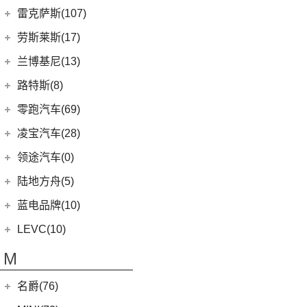
(16)
发现
(6)
理想L8
(12)
雷达RD6
猎豹汽车
(0)
MKZ
(11)
雷克萨斯(107)
(3)
领克01新能源
(11)
揽胜星脉
(1)
理想MEGA
(0)
猎豹Coupe
(5)
航海家(进口)
雷克萨斯
(107)
(14)
领克09 PHEV
劳斯莱斯(17)
(1)
揽胜P400e
(6)
理想L7
(0)
缤歌
MKC
(5)
(0)
(16)
领克ZERO
雷克萨斯RX
劳斯莱斯
(17)
兰博基尼(13)
(20)
卫士
(0)
猎豹CT7
(1)
飞行家PHEV
(8)
(5)
领克06
雷克萨斯LC
(5)
古思特
兰博基尼
(13)
路特斯(8)
(9)
揽胜运动版
(14)
领航员
(4)
(2)
领克02 Hatchback
雷克萨斯UX新能源
(2)
魅影
Huracan
(5)
路特斯
(8)
零跑汽车(69)
(7)
大陆
(6)
(2)
领克03 PHEV
雷克萨斯CT
(6)
库里南
Urus
(3)
ELETRE
(4)
零跑汽车
(69)
凌宝汽车(28)
(9)
(23)
领克05
雷克萨斯NX
(0)
浮影
Aventador
(5)
EMIRA
(2)
(14)
零跑T03
吉麦新能源
(28)
领途汽车(0)
(21)
(2)
领克02 PHEV
雷克萨斯ES
(2)
幻影
Evija
(1)
(6)
零跑S01
(17)
凌宝BOX
(3)
(5)
领克07
雷克萨斯LM
陆地方舟(5)
(2)
曜影
Evora
(1)
(26)
零跑C11
(4)
凌宝uni
(14)
(2)
领克05 PHEV
雷克萨斯LS
陆地方舟
(5)
蓝电品牌(10)
(23)
零跑C01
(7)
凌宝COCO
(15)
雷克萨斯UX
(5)
威途X35
蓝电品牌
(10)
LEVC(10)
(8)
蓝电E5
LEVC
(10)
M
(2)
蓝电E5 PLUS
L380
(4)
名爵(76)
LEVC TX
(6)