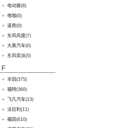
(2)
小康K01
(1)
富康ES500
(1)
俊风E11K
(8)
(5)
东风日产启辰-T60
东风EX1
大运汽车
(98)
(3)
风神AX7
电动屋(8)
(13)
风行S50 EV
(14)
(9)
揽巡
风光330
(4)
小康D52
(6)
e爱丽舍
(1)
俊风ER30
(7)
(6)
纳米BOX
东风日产启辰-启辰星
(51)
(19)
风神E70
远志M1
重庆小电天体
(8)
(5)
星海V9
电咖(0)
(12)
(3)
高尔夫GTI
风光580
(8)
小康D72 PLUS
(6)
纳米01
(12)
(31)
皓瀚
大运皮卡
(2)
(8)
菱智M3
YOUNG光小新
(10)
(2)
宝来·纯电
风光ix7
道奇(0)
(4)
小康C32
SKY EV01
(6)
(16)
悦虎
(27)
风行T5
ID.6 CROZZ
(17)
(4)
风光E1
(1)
小康C52
东风风度(7)
(29)
菱智M5
(6)
(10)
T-ROC探歌
风光MINI EV
(2)
小康C56
郑州日产
(7)
大乘汽车(0)
(20)
风行T5 EVO
(16)
(17)
大众CC
风光380
(4)
小康D51
(7)
帕拉丁
东风奕派(5)
(8)
风行游艇
ID.4 CROZZ
(19)
(6)
风光E3
(1)
小康K02
东风乘用车
(5)
F
(16)
风行M7
(2)
迈腾GTE
(4)
小康C31
eπ 007
(5)
(3)
菱智V3
(4)
探岳X
(2)
小康C37
丰田(375)
(25)
菱智PLUS
(11)
探岳
(3)
小康K07S
广汽丰田
(161)
福特(360)
(0)
风行M7新能源
(6)
大众CC猎装车
(1)
小康C51
(6)
锋兰达
长安福特
(86)
飞凡汽车(13)
(10)
风行S60 EV
上汽大众
(225)
(1)
小康C35
(2)
致炫
(5)
福特电马
上汽集团
(13)
法拉利(11)
(20)
途昂X
(2)
小康K05S
(4)
雷凌双擎E+
(1)
锐际新能源
(3)
飞凡ER6
法拉利
(11)
福田(610)
(2)
途观L PHEV
(2)
小康C36
(8)
凌尚
(8)
锐界L
(3)
飞凡MARVEL R
(2)
法拉利F8