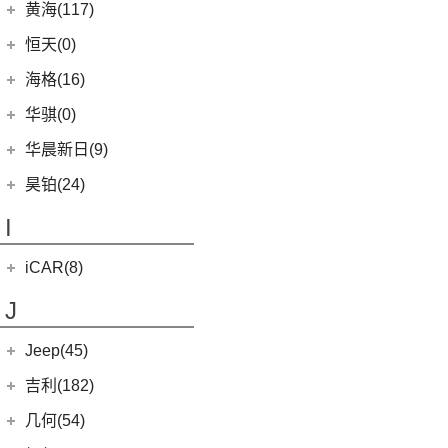
(10)
(14)
红旗H5
汉腾V7
黄海(117)
(6)
威驰
(7)
哈弗F5
(0)
恒驰3
(0)
(13)
红旗E-QM5
汉腾X8
黄海汽车
(117)
恒天(0)
进口丰田
(22)
(12)
哈弗赤兔
(0)
恒驰4
(7)
(12)
红旗HS5
汉腾X7
(36)
黄海N1S
海格(16)
(6)
埃尔法
(3)
哈弗H6 DHT-PHEV
(0)
恒驰8
(8)
(3)
红旗H7
汉腾X5
(2)
黄海N1
(11)
威尔法
苏州金龙
(16)
(4)
哈弗二代大狗新能源
华骐(0)
(0)
恒驰1
(3)
(0)
红旗H7 PHEV
幸福e+
(11)
黄海N3
SUPRA
(5)
(3)
(10)
枭龙
海格H5V
(0)
恒驰7
华晨新日(9)
(19)
(3)
红旗HS7
汉腾X5 EV
(20)
黄海N7
(4)
(6)
哈弗酷狗
海格H5C
(1)
恒驰5
华晨新日
(9)
昊铂(24)
(8)
大牛
(12)
哈弗大狗
(0)
恒驰6
(3)
华晨新日i03A
昊铂
(24)
I
(40)
黄海N2
(10)
哈弗H6S
(6)
华晨新日i03
(14)
昊铂HT
(4)
哈弗H7
iCAR(8)
(10)
昊铂GT
(7)
哈弗H9
奇瑞新能源
(8)
J
(7)
哈弗H6
iCAR 03
(8)
Jeep(45)
广汽菲克
(26)
吉利(182)
(6)
自由侠
吉利汽车
(182)
几何(54)
(4)
大指挥官