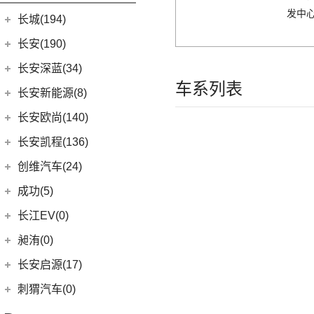
(10)
本田CR-V
M-Byte Concept
(0)
(1)
奥迪R8
(6)
奔驰A级(进口)
(5)
宝马X4
发中心
(3)
比亚迪D1
长城(194)
(8)
享域
K-Byte Concept
(0)
(1)
奥迪RS Q8
(11)
奔驰E级(进口)
宝马M
(32)
(6)
秦Pro DM
长城汽车
(194)
长安(190)
(9)
艾力绅
(5)
奥迪S4
(13)
奔驰S级
(9)
宝马M4
(9)
比亚迪e2
(98)
炮
长安汽车
(190)
长安深蓝(34)
(4)
奥迪S7
梅赛德斯-AMG
(74)
(4)
宝马M3
(8)
秦Pro EV
(8)
风骏7
车系列表
(10)
长安CS75
长安深蓝
(34)
(3)
奥迪S8
长安新能源(8)
(6)
奔驰GLC AMG
(10)
宝马M8
(5)
海豹06 DM-i
(8)
风骏7 EV
(8)
长安UNI-V
(5)
深蓝G318
(3)
奔驰GLA AMG
长安新能源
(8)
(1)
长安欧尚(140)
宝马M5
(0)
海豹06GT
(41)
金刚炮
(9)
逸动
(0)
深蓝S05
(5)
奔驰GLE AMG
(8)
逸动EV
(2)
宝马X3M
长安欧尚
(140)
长安凯程(136)
(10)
唐EV
(13)
山海炮
(6)
长安CS95
(13)
深蓝S7
(1)
奔驰GLS AMG
(2)
宝马X5M
(3)
长安欧尚Z6智电iDD
(17)
汉EV
长安凯程
(136)
创维汽车(24)
(4)
炮EV
(16)
长安UNI-K
(16)
长安深蓝SL03
(3)
奔驰GLB AMG
(2)
宝马X6M
(4)
长安欧尚A600 EV
(15)
海豹
(4)
凯程F300
创维汽车
(24)
(22)
风骏5
成功(5)
(3)
锐程CC
(3)
奔驰S级AMG
(2)
宝马X4M
(13)
长安欧尚Z6
(16)
宋PLUS DM-i
(5)
睿行M90
(24)
创维汽车EV6
航天成功
(5)
(10)
UNI-K 智电iDD
长江EV(0)
(12)
奔驰AMG GT
(0)
欧尚E01
(11)
驱逐舰05
(3)
睿行S50
(6)
(1)
悦翔
成功BEV6
昶洧(0)
(9)
奔驰CLA AMG
(7)
欧尚X5 PLUS
(2)
比亚迪e9
(8)
神骐F30
(4)
(20)
长安CS75 PLUS
成功V2
(6)
奔驰E级AMG
昶洧
(0)
长安启源(17)
(1)
长安欧尚科尚EV
(13)
唐新能源
(18)
神骐PLUS
(12)
长安CS85 COUPE
(7)
奔驰A级AMG(进口)
(0)
昶洧TP-488c
长安启源
(17)
(4)
长安欧尚科赛5
刺猬汽车(0)
(2)
比亚迪e3
(18)
睿行M60
(24)
长安览拓者
(5)
奔驰G AMG
(7)
(4)
长安欧尚X70A
长安启源E07
(6)
元Pro
(9)
睿行EM80