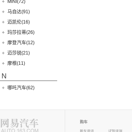
上汽集团
(76)
MINI(72)
Cyberster
(4)
MINI
(67)
马自达(91)
(3)
MG5天蝎座
MINI 5-DOOR
(10)
长安马自达
(77)
迈凯伦(16)
MG MULAN
(7)
MINI 3-DOOR
(25)
(20)
马自达3 昂克赛拉
迈凯伦
(16)
玛莎拉蒂(26)
MG ONE
(11)
MINI CLUBMAN
(11)
(0)
马自达EZ-6
(0)
塞纳
玛莎拉蒂
(26)
摩登汽车(12)
(2)
名爵5
MINI COUNTRYMAN
(15)
(11)
马自达CX-50行也
(2)
迈凯伦570S
Ghibli
(5)
摩登汽车
(12)
迈莎锐(21)
(5)
名爵6新能源
MINI CABRIO
(6)
(23)
马自达CX-5
(1)
迈凯伦540C
(5)
总裁
Modern in
(12)
迈莎锐
(21)
(3)
MG领航新能源
摩根(11)
MINI JCW
(5)
(4)
马自达CX-8
(1)
迈凯伦765LT
MC20
(5)
(7)
(1)
名爵6
迈莎锐Urus
摩根
(11)
MINI JCW
(2)
N
(19)
马自达CX-30
(2)
迈凯伦600LT
Levante
(6)
MG7
(6)
(1)
迈莎锐Cayenne
3-Wheeler
(2)
MINI JCW CLUBMAN
(1)
一汽马自达
(14)
(3)
迈凯伦GT
Grecale
(5)
哪吒汽车(62)
(3)
(15)
名爵eHS
迈莎锐MV600
(1)
摩根4-4
MINI JCW COUNTRYMAN
(2)
(8)
马自达CX-4
(2)
迈凯伦720S
合众新能源
(62)
NEVS(0)
(4)
(3)
名爵ZS
迈莎锐G级
(2)
摩根Aero
(6)
阿特兹
Artura
(4)
(9)
哪吒S
(4)
(1)
名爵EZS
迈莎锐揽胜
国能汽车
(0)
纳智捷(0)
(1)
摩根Plus 8
(1)
迈凯伦570GT
(4)
哪吒AYA
(10)
名爵HS
NEVS 9-3
(0)
(2)
摩根Roadster
O
购车
(22)
哪吒U
(7)
MG领航
NEVS 9-3X
(0)
(1)
摩根Aero 8
新车资讯
试驾评测