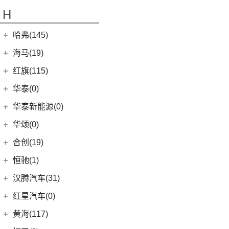
(17)
奕泽IZOA
(15)
GX5
(6)
领睿
GMC
(10)
H
(4)
传祺ES9
进口大众
(15)
(5)
一汽丰田bZ4X
(22)
GC1
(3)
领裕
YUKON
(3)
(17)
传祺GS8
(2)
途锐eHybrid
(7)
哈弗(145)
RAV4荣放双擎E+
GC2
(5)
进口福特
(7)
SAVANA
(2)
(5)
传祺GA4 PLUS
(10)
途锐
(18)
皇冠陆放
长城汽车
(145)
海马(19)
(4)
福特F-150
SIERRA
(5)
(9)
传祺E9
(3)
蔚揽
(16)
凌放HARRIER
(15)
哈弗神兽
Mustang
(3)
一汽海马
(7)
红旗(115)
(4)
传祺GA8
大众R
(1)
(21)
RAV4荣放
(4)
哈弗二代大狗
(7)
海马7X
一汽红旗
(115)
华泰(0)
(29)
传祺M8
(1)
高尔夫R
(6)
威驰FS
(5)
哈弗H2
海马汽车
(10)
(2)
红旗E-HS3
(1)
传祺M6 MAX
华泰新能源(0)
安徽大众
(1)
(21)
卡罗拉锐放
(13)
哈弗M6
(8)
海马8S
(11)
红旗HQ9
(6)
传祺GA6
(1)
大众ID.UNYX 与众
华颂(0)
(5)
一汽丰田bZ3
(8)
哈弗F7
(2)
海马6P
(17)
红旗H9
(13)
传祺GS4 PLUS
(7)
合创(19)
格瑞维亚
(6)
哈弗初恋
海马新能源
(2)
(5)
红旗H6
(9)
传祺GS3
(13)
亚洲狮
合创汽车
(19)
(7)
哈弗H6 Coupe
恒驰(1)
(2)
爱尚EV
(12)
红旗E-HS9
(2)
传祺GS4 COUPE
(7)
柯斯达
(5)
(0)
哈弗H5
合创V09
恒大新能源
(1)
汉腾汽车(31)
(5)
红旗EH7
(13)
亚洲龙
(17)
(3)
枭龙MAX
合创Z03
(0)
恒驰9
汉腾汽车
(31)
(2)
红旗L5
红星汽车(0)
(22)
卡罗拉
(7)
(2)
哈弗F5
合创007
(0)
恒驰2
(0)
(14)
红旗H5
汉腾X8
黄海(117)
(6)
威驰
(12)
哈弗赤兔
(0)
恒驰3
(7)
(13)
红旗E-QM5
汉腾X7