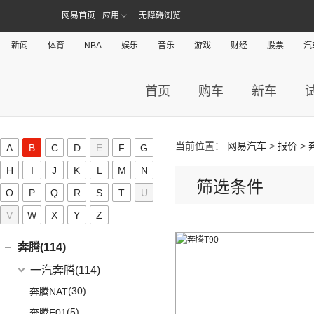
DBX
(6)
Giulia
(11)
(20)
极狐 阿尔法S(ARCFOX αS)
(8)
奥迪e-tron
Aion S
(22)
网易首页
应用
无障碍浏览
艾康尼克(0)
DB11
(4)
(19)
极狐 阿尔法T(ARCFOX αT)
(14)
奥迪Q2L
(3)
传祺GE3
艾康尼克
(0)
B
新闻
体育
NBA
娱乐
音乐
游戏
财经
股票
汽
Valhalla
(1)
(20)
奥迪Q5L
(0)
艾康尼克七系
奔驰(349)
(33)
奥迪A3两厢
首页
购车
新车
(19)
北京奔驰
(116)
奥迪A3三厢
宝马(248)
(28)
奥迪Q3
(9)
奔驰A级
华晨宝马
(90)
宝骏(188)
(12)
奥迪Q4 e-tron
(2)
奔驰EQA
(3)
宝马1系
当前位置：
网易汽车
>
报价
>
上汽通用五菱
(188)
A
B
C
D
E
F
G
保时捷(160)
(12)
奥迪Q5L Sportback
(4)
奔驰A级AMG
(7)
宝马5系新能源
(10)
宝骏RS-7
H
I
J
K
L
M
N
保时捷
(160)
别克(167)
(20)
奥迪Q3 Sportback
(6)
奔驰GLA
筛选条件
(1)
宝马X1新能源
(7)
宝骏RC-5
O
P
Q
R
(35)
S
T
U
保时捷911
上汽通用别克
(167)
本田(285)
(17)
奥迪A4L
(4)
奔驰E级新能源
(18)
宝马3系
(6)
宝骏730
Panamera
(26)
V
W
X
Y
Z
(5)
昂科旗
广汽本田
(164)
标致(39)
(19)
进口奥迪
(97)
奔驰C级
(6)
宝马X3
(7)
宝骏310W
(23)
保时捷718
(34)
别克GL8
(15)
雅阁
东风标致
(39)
(5)
奔驰EQB
(19)
奔腾(114)
奥迪A5
(5)
宝马X2
(2)
宝骏E100
Taycan
(21)
(3)
阅朗
(8)
e:NP1 极湃1
(3)
(4)
奔驰EQE
标致5008
(1)
奥迪e-tron GT
一汽奔腾
(114)
(6)
宝马iX3
(4)
宝骏悦也
(14)
Cayenne新能源
(4)
昂科拉GX
(27)
皓影
(15)
(2)
奔驰GLB
标致4008 PHEV
(5)
奥迪A4 Allroad
(14)
(30)
宝马X5
奔腾NAT
(7)
宝骏360
(19)
Panamera新能源
(11)
君威
(24)
型格
(24)
(3)
奔驰GLC
标致408X
(8)
奥迪A4 Avant
(9)
(5)
宝马X1
奔腾E01