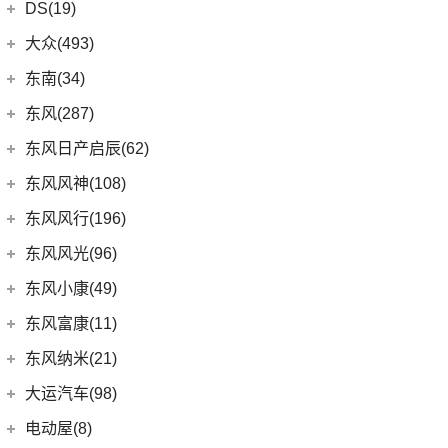
DS(19)
(3)
长安欧尚A800
(36)
凯程F70
(9)
长安Lumin
DS汽车
(16)
大众(493)
(5)
奔奔E-Star
(1)
睿行S50T
(5)
锐程PLUS
DS 9
(5)
(7)
欧诺S
一汽-大众
(251)
东南(34)
(2)
睿行ES30
(8)
长安F70蓝鲸版
DS 7
(8)
(1)
长安欧尚A600
(32)
揽境
(4)
睿行M70
东南汽车
(34)
东风(287)
(10)
长安CS35PLUS
(3)
DS 9新能源
(18)
长安欧尚X5
ID.7 VIZZION
(7)
(10)
长安之星9
(3)
东南DX3 EV
郑州日产
(214)
东风日产启辰(62)
(3)
长安CS15
进口DS
(3)
(8)
长安欧尚科尚
(2)
高尔夫·纯电
(7)
A5翼舞
(70)
锐骐6
(3)
逸动DT
东风日产
(62)
东风风神(108)
(3)
(3)
长安欧尚X7 EV
DS 3新能源
(30)
宝来
(10)
东南DX5
(69)
锐骐7
(3)
逸达
(4)
东风日产启辰-T90
东风乘用车
(108)
东风风行(196)
(9)
长安欧尚X7
(11)
探影
(4)
东南DX7
(16)
帕拉索
(3)
东风日产启辰-T70
(13)
奕炫GS
东风柳汽
(196)
东风风光(96)
(27)
科赛Pro
(15)
高尔夫
(10)
东南DX3
(13)
锐骐6EV
(21)
东风日产启辰-D60EV
(2)
奕炫EV
(13)
菱智M5 EV
(2)
欧尚长行
东风小康
(96)
(3)
C-TREK蔚领
东风小康(49)
(46)
锐骐
(3)
东风日产启辰-e30
(9)
皓极
(3)
景逸S50
(6)
(3)
探岳GTE
风光500
东风小康
(49)
东风富康(11)
东风汽车
(73)
(7)
东风日产启辰-D60
(5)
风神L7
(9)
风行SX6
(9)
(5)
高尔夫·嘉旅
风光330
(6)
小康D71 PLUS
东风富康
(11)
东风纳米(21)
(41)
御风
(9)
启辰大V
(25)
奕炫MAX
(1)
风行T1EV
(22)
(11)
迈腾
风光S560
(2)
小康EC36
(1)
富康ES500
(30)
御风P16
东风汽车
(21)
(4)
东风日产启辰-T60EV
大运汽车(98)
(3)
风神AX7
(12)
风行雷霆
(21)
(4)
速腾
风光370
(2)
小康K01
(4)
富康ES600
(1)
俊风E11K
(7)
(6)
纳米BOX
东风日产启辰-启辰星
大运汽车
(98)
(14)
奕炫
电动屋(8)
(13)
风行S50 EV
(14)
(7)
揽巡
风光ix5
(4)
小康D52
(6)
e爱丽舍