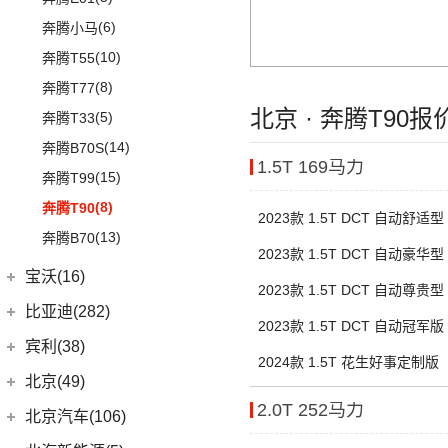
(2)
宝骏悦也Plus
Cayenne
(13)
(5)
昂科拉
(9)
ZR-V 致在
(5)
(2)
奔驰EQC
标致e2008
(3)
奥迪e-tron(进口)
(17)
(6)
宝马5系
奔腾小马
(7)
云朵
(2)
Macan新能源
(2)
微蓝7
(6)
皓影新能源
(20)
(13)
奔驰E级
标致508L
(11)
奥迪Q8
(4)
(10)
宝马i3
奔腾T55
(4)
宝骏310
Macan
(7)
(12)
微蓝6
(16)
凌派
(3)
标致408
(10)
福建奔驰
(28)
奥迪A7
(8)
奔腾T77
进口宝马
(126)
(4)
宝骏云海
(9)
威朗
(15)
奥德赛
(2)
标致508L PHEV
(19)
北京 · 奔腾T90报
奥迪A8L
(18)
威霆
(5)
奔腾T33
(8)
宝马5系(进口)
(55)
宝骏530
(3)
别克GL6
(13)
缤智
(1)
标致2008
(1)
奥迪A8L新能源
(10)
奔驰V级
(14)
奔腾B70S
(11)
宝马X7
(6)
宝骏RC-6
(15)
昂科威Plus
1.5T 169马力
(14)
飞度
(9)
标致4008
(6)
奥迪A6 Avant
进口奔驰
(104)
(15)
奔腾T99
(3)
宝马i4
(6)
宝骏RS-5
(15)
昂科威S
(17)
冠道
(9)
奥迪Q7
EQA
(1)
(8)
奔腾T90
(1)
宝马X5新能源
(4)
宝骏RS-3
2023款 1.5T DCT 自动舒适型
(15)
昂科威
东风本田
(121)
(5)
奥迪A6 Allroad
(17)
奔驰GLE
(13)
奔腾B70
(9)
宝马8系
(4)
宝骏Valli
(4)
别克GL8新能源
2023款 1.5T DCT 自动豪华型
(6)
本田CR-V新能源
Audi Sport
(58)
(6)
奔驰GLS
(2)
宝马2系Gran Tourer
(2)
宝骏E200
宝沃(16)
(7)
世纪
(9)
本田HR-V
2023款 1.5T DCT 自动尊贵型
(8)
奥迪RS4
(8)
奔驰G级
(10)
宝马2系
(4)
宝骏享境
宝沃
(16)
比亚迪(282)
(12)
君越
LIFE
(8)
(3)
奥迪S6
(4)
2023款 1.5T DCT 自动冠军版
奔驰C级(进口)
(8)
宝马Z4
(21)
宝骏510
(4)
宝沃BX5
(3)
凯越
比亚迪
(282)
宾利(38)
(4)
本田e:NS1
(9)
奥迪S5
(4)
奔驰GLE新能源
(6)
宝马6系GT
KiWi EV
(8)
2024款 1.5T 花生好事定制版
(10)
宝沃BX7
(8)
英朗
(15)
元PLUS
宾利
(38)
(4)
东风本田M-NV
北京(49)
(3)
奥迪SQ5
(11)
奔驰CLS级
(9)
宝马iX
(18)
宝骏RM-5
(2)
宝沃BXi7
(8)
海狮07 EV
2.0T 252马力
(9)
(16)
英仕派
添越
北京越野
(49)
(1)
北京汽车(106)
奥迪RS e-tron GT
(2)
奔驰C级旅行版
(23)
宝马4系
(6)
海鸥
(13)
(6)
本田UR-V
添越PHEV
(5)
北京BJ30
(2)
奥迪RS6
(12)
奔驰CLA级