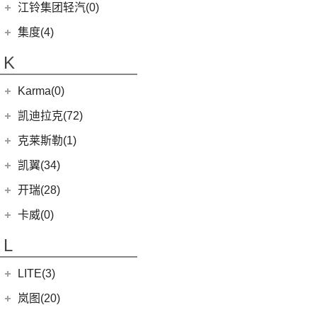
(7)
(16)
金杯海狮
银河E8
江铃集团轻汽(0)
(40)
宝典
(14)
捷途X70M
(17)
(7)
(4)
博越
江淮iC5
九龙A6
(2)
凯特
(6)
银河E5
绵阳金杯
(10)
(48)
特顺
集度(4)
(8)
山海L9
(13)
(11)
(12)
星瑞
嘉悦A5
九龙A5
(20)
金威
(6)
银河L6
(2)
金典
(7)
域虎EV
集度汽车
(4)
(3)
捷途山海T2
K
(10)
(5)
豪越
嘉悦X7
(5)
银河L7
(8)
大力神K5
(10)
福顺
ROBO-01
(4)
(6)
捷途X95
(2)
(4)
缤越ePro
江淮iEVA50
华晨鑫源
(54)
Karma(0)
(58)
域虎7
(7)
(0)
捷途旅行者
集度SIMUCar
(4)
(102)
博越X
帅铃T8
(12)
新海狮
Karma
(0)
凯迪拉克(72)
(12)
捷途X90 PRO
(5)
(2)
帝豪GSe
江淮IEV7S
(15)
新海狮S
Revero GT
(0)
上汽通用凯迪拉克
(72)
克莱斯勒(1)
(40)
捷途X70 PLUS
(5)
(66)
远景
悍途
(27)
小海狮
(11)
凯迪拉克XT6
进口克莱斯勒
(1)
凯翼(34)
(3)
远景X3
(9)
凯迪拉克XT4
(1)
大捷龙PHEV
(11)
缤越
凯翼
(34)
开瑞(28)
(15)
凯迪拉克XT5
(11)
帝豪
(3)
凯翼E5 EV
开瑞汽车
(28)
卡威(0)
(13)
凯迪拉克CT5
(2)
帝豪L雷神HiP
(4)
凯翼V7
(11)
江豚
L
(5)
LYRIQ锐歌
(13)
星越L
(3)
凯翼X5
(0)
开瑞K50EV
(4)
凯迪拉克GT4
(6)
博越PRO
LITE(3)
(4)
凯翼X3
(2)
开瑞K60
(8)
凯迪拉克CT6
(7)
炫界Pro EV
北汽新能源
(3)
岚图(20)
(4)
优优EV
(7)
凯迪拉克CT4
(9)
轩度