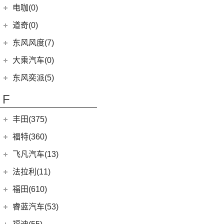
(1)
俊风ER30
(8)
(5)
东风日产启辰-T60
东风EX1
(51)
(19)
风神E70
远志M1
重庆小电天体
(8)
(2)
菱智M3
电咖(0)
(12)
(2)
宝来·纯电
风光580
(8)
小康D72 PLUS
(6)
纳米01
(12)
(31)
皓瀚
大运皮卡
(5)
(8)
星海V9
YOUNG光小新
ID.6 CROZZ
(17)
(4)
风光E1
道奇(0)
(4)
小康C32
SKY EV01
(6)
(16)
悦虎
(27)
风行T5
(10)
(6)
T-ROC探歌
风光ix7
(1)
小康C52
东风风度(7)
(29)
菱智M5
(6)
(3)
高尔夫GTI
风光E3
(2)
小康C56
郑州日产
(7)
大乘汽车(0)
(20)
风行T5 EVO
(16)
(10)
大众CC
风光MINI EV
(4)
小康D51
(7)
帕拉丁
东风奕派(5)
(8)
风行游艇
ID.4 CROZZ
(19)
(17)
风光380
(1)
小康K02
东风乘用车
(5)
F
(16)
风行M7
(2)
迈腾GTE
(4)
小康C31
eπ 007
(5)
(3)
菱智V3
(4)
探岳X
(2)
小康C37
丰田(375)
(25)
菱智PLUS
(11)
探岳
(3)
小康K07S
广汽丰田
(161)
福特(360)
(10)
风行S60 EV
(6)
大众CC猎装车
(1)
小康C51
(6)
锋兰达
长安福特
(86)
飞凡汽车(13)
(0)
风行M7新能源
上汽大众
(225)
(2)
小康C36
(2)
致炫
(5)
福特电马
上汽集团
(13)
法拉利(11)
(20)
途昂X
(1)
小康C35
(4)
雷凌双擎E+
(1)
锐际新能源
(3)
飞凡ER6
法拉利
(11)
福田(610)
(2)
途观L PHEV
(2)
小康K05S
(8)
凌尚
(8)
锐界L
(3)
飞凡MARVEL R
(2)
法拉利F8
(21)
福田汽车
(610)
朗逸
睿蓝汽车(53)
(2)
致享
(24)
蒙迪欧
(7)
飞凡R7
(2)
法拉利812
(30)
帕萨特
(45)
福田G5
睿蓝汽车
(53)