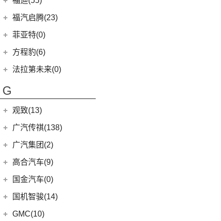
福迪(55)
(9)
赛那SIENNA
(12)
锐际
Roma
(2)
(9)
途观L
(222)
图雅诺
(8)
枫叶80v
福迪汽车
(55)
(18)
威飒
福汽启腾(23)
(13)
探险者
SF90
(2)
(11)
途安L
(27)
拓陆者驭途8
(6)
枫叶30x
(15)
(19)
雷凌
揽福
福汽新龙马
(23)
(7)
锐界
菲亚特(0)
Portofino
(1)
ID.6 X
(10)
(11)
征服者3
(15)
枫叶60s
(10)
(12)
凯美瑞
雄狮F16
(3)
(8)
福克斯两厢
启腾M70EV
方程豹(6)
(2)
法拉利488
(9)
凌渡
(14)
征服者5
(5)
睿蓝9
(21)
(24)
汉兰达
雄狮F22
(3)
(5)
福特EVOS
启腾EX80
方程豹
(6)
法拉第未来(0)
(17)
途岳
(3)
伽途ix5
(11)
睿蓝7
(7)
广汽丰田iA5
(4)
(2)
福睿斯
启腾EX7
(6)
豹5
(22)
法拉第未来
(0)
途昂
(2)
萨普
G
(6)
睿蓝X3 PRO
(13)
丰田C-HR
(10)
(4)
福克斯三厢
启腾M70
ID.4 X
(14)
FF91
(0)
(65)
风景G7
(2)
枫叶80v PRO
(5)
丰田C-HR EV
江铃福特
(267)
观致(13)
(4)
新桑塔纳
(128)
大将军G9
(23)
威兰达
(79)
新全顺
观致汽车
(13)
广汽传祺(138)
(4)
帕萨特PHEV
(27)
风景G9
(6)
威兰达高性能版
(3)
领界EV
(6)
观致7
广汽乘用车
(138)
ID.3
(7)
广汽集团(2)
(3)
伽途ix7
(3)
致炫X
(11)
撼路者
(1)
观致3
(8)
传祺E8
(12)
途铠
(16)
拓陆者胜途5
广汽本田
(2)
高合汽车(9)
(9)
广汽丰田bZ4X
(9)
途睿欧
(6)
观致5
(8)
影酷
(5)
途观X
(39)
拓陆者驭途9
(2)
绎乐
华人运通
(9)
国金汽车(0)
一汽丰田
(192)
(7)
福特烈马
(4)
影豹
(10)
威然
(8)
拓陆者胜途7
(5)
高合HiPhi X
(5)
卡罗拉双擎E+
国机智骏(14)
(7)
领界S
(4)
传祺GS4
(3)
辉昂
(4)
高合HiPhi Z
(3)
奕泽E进擎
(114)
国机智骏
(14)
新世代全顺
GMC(10)
(15)
POLO
(15)
传祺M6