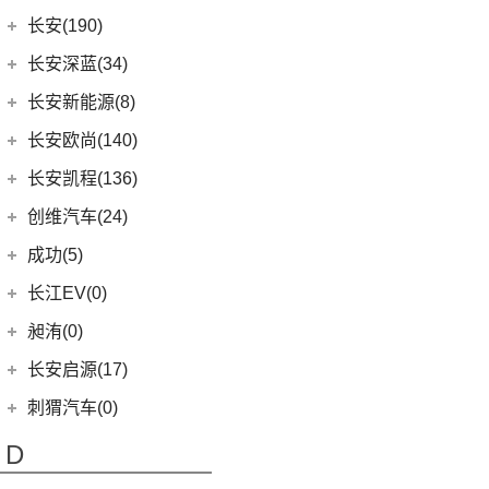
(9)
奔驰CLA AMG
(6)
秦Pro DM
长城汽车
(194)
长安(190)
(6)
奔驰E级AMG
(9)
比亚迪e2
(98)
炮
长安汽车
(190)
长安深蓝(34)
(5)
奔驰G AMG
(8)
秦Pro EV
(8)
风骏7
(8)
长安UNI-V
长安深蓝
(34)
(14)
长安新能源(8)
奔驰C级AMG
(5)
海豹06 DM-i
(8)
风骏7 EV
(9)
逸动
(5)
深蓝G318
梅赛德斯-EQ
(7)
长安新能源
(8)
长安欧尚(140)
(0)
海豹06GT
(41)
金刚炮
(10)
长安CS75
(0)
深蓝S05
(7)
奔驰EQS
(8)
逸动EV
长安欧尚
(140)
长安凯程(136)
(10)
唐EV
(4)
炮EV
(6)
长安CS95
(13)
深蓝S7
(0)
奔驰EQC(进口)
(4)
长安欧尚A600 EV
长安凯程
(136)
创维汽车(24)
(16)
宋PLUS DM-i
(13)
山海炮
(16)
长安UNI-K
(16)
长安深蓝SL03
梅赛德斯-迈巴赫
(20)
(3)
长安欧尚Z6智电iDD
(4)
凯程F300
(17)
汉EV
创维汽车
(24)
(22)
风骏5
成功(5)
(3)
锐程CC
(0)
迈巴赫G级
(13)
长安欧尚Z6
(5)
睿行M90
(15)
海豹
(24)
创维汽车EV6
航天成功
(5)
(10)
UNI-K 智电iDD
长江EV(0)
(9)
迈巴赫GLS
(0)
欧尚E01
(3)
睿行S50
(11)
驱逐舰05
(6)
(1)
悦翔
成功BEV6
昶洧(0)
(11)
迈巴赫S级
(7)
欧尚X5 PLUS
(8)
神骐F30
(2)
比亚迪e9
(4)
(20)
长安CS75 PLUS
成功V2
昶洧
(0)
长安启源(17)
(1)
长安欧尚科尚EV
(18)
神骐PLUS
(2)
比亚迪e3
(12)
长安CS85 COUPE
(0)
昶洧TP-488c
长安启源
(17)
(4)
长安欧尚科赛5
刺猬汽车(0)
(18)
睿行M60
(13)
唐新能源
(24)
长安览拓者
(7)
(4)
长安欧尚X70A
长安启源E07
(9)
睿行EM80
(6)
元Pro
D
(10)
长安CS55 PLUS
(10)
(21)
长安欧尚X7 PLUS
长安启源A07
(18)
睿行M80
(15)
长安UNI-T