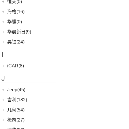
黄海汽车
(117)
恒天(0)
进口丰田
(22)
(3)
哈弗H6 DHT-PHEV
(0)
恒驰8
(10)
(3)
红旗H7
汉腾V7
(36)
黄海N1S
海格(16)
(6)
埃尔法
(4)
哈弗二代大狗新能源
(0)
恒驰4
(8)
(0)
红旗H7 PHEV
汉腾X5
(2)
黄海N1
(11)
威尔法
苏州金龙
(16)
(6)
哈弗F7x
华骐(0)
(0)
恒驰1
(3)
(12)
红旗HS5
幸福e+
(11)
黄海N3
SUPRA
(5)
(3)
(10)
枭龙
海格H5V
(0)
恒驰7
华晨新日(9)
(19)
(3)
红旗HS7
汉腾X5 EV
(20)
黄海N7
(7)
(6)
哈弗H9
海格H5C
(1)
恒驰5
华晨新日
(9)
昊铂(24)
(8)
大牛
(7)
哈弗H6
(0)
恒驰6
(3)
华晨新日i03A
昊铂
(24)
I
(40)
黄海N2
(4)
哈弗酷狗
(6)
华晨新日i03
(14)
昊铂HT
(12)
哈弗大狗
iCAR(8)
(10)
昊铂GT
(4)
哈弗H7
奇瑞新能源
(8)
J
(10)
哈弗H6S
iCAR 03
(8)
Jeep(45)
广汽菲克
(26)
吉利(182)
(6)
自由侠
吉利汽车
(182)
几何(54)
(4)
大指挥官
(1)
帝豪GL PHEV
几何汽车
(54)
极氪(27)
(7)
指南者
(4)
星越S
(8)
几何E