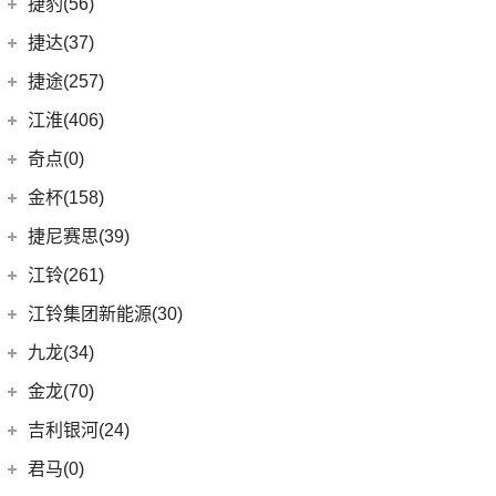
极氪汽车
(27)
捷豹(56)
(8)
自由光
(6)
星越
(11)
几何G6
(3)
极氪X
奇瑞捷豹
(34)
捷达(37)
(1)
大指挥官PHEV
(7)
帝豪EV
(4)
几何M6
ZEEKR 001
(4)
(9)
捷豹E-PACE
一汽-大众
(37)
捷途(257)
进口Jeep
(19)
(3)
嘉际ePro
(16)
几何A
ZEEKR 009
(11)
(14)
捷豹XFL
(11)
捷达VA3
奇瑞汽车
(257)
江淮(406)
(5)
牧马人4xe
(2)
博瑞ePro
(15)
几何C
(9)
极氪007
(11)
捷豹XEL
(7)
捷达VS5
(20)
捷途X70 PRO
(6)
大切诺基(进口)
江淮汽车
(406)
(9)
星越L 雷神Hi·P
奇点(0)
进口捷豹
(22)
(19)
捷达VS7
(5)
捷途大圣i-DM
(7)
牧马人
(98)
(3)
帝豪S
星锐
奇点汽车
(0)
金杯(158)
(3)
捷豹I-PACE
(53)
捷途X90 PLUS
(1)
角斗士
(10)
(4)
星越ePro
瑞风S4
(0)
奇点iC3
华晨雷诺
(94)
捷尼赛思(39)
(11)
捷豹F-PACE
(31)
捷途X70
(1)
(5)
帝豪EV Pro
瑞风M5
(0)
奇点iS6
(0)
领坤EV
捷尼赛思
(39)
江铃(261)
(8)
捷豹F-TYPE
(15)
捷途大圣
(5)
(4)
远景X6
江淮iEV7L
(11)
大海狮
(12)
捷尼赛思GV80
江铃汽车
(261)
江铃集团新能源(30)
(3)
捷途X70 Coupe
(6)
(5)
吉利ICON
瑞风S7
(31)
阁瑞斯
(4)
捷尼赛思G80
(34)
大道
江铃集团新能源
(10)
(0)
捷途自由者
九龙(34)
(6)
(12)
豪越L
江淮iEV6E
(8)
金杯快运
(4)
捷尼赛思GV60
(16)
域虎3
(18)
(4)
捷途X90
易至EX5
九龙汽车
(34)
(8)
(5)
缤瑞COOL
江淮V7
金龙(70)
(3)
新海狮
(2)
捷尼赛思纯电G80
(30)
域虎9
(6)
(2)
捷途X70S EV
易至EV3
(10)
(64)
(2)
博越L
帅铃T6
九龙A5S
金龙客车
(70)
吉利银河(24)
(21)
海狮王
(17)
捷尼赛思G70
(8)
域虎5
(6)
捷途X70 C-DM
雷诺 江铃集团
(20)
(2)
(9)
(3)
博瑞
江淮iEVS4
九龙A4
(24)
凯锐浩克
吉利银河
(24)
(4)
金杯F50
君马(0)
(10)
特顺EV
(14)
捷途X70S
(20)
羿
(3)
(4)
(6)
嘉际
嘉悦X4
艾菲
(24)
凯歌