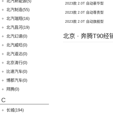
北京汽车
(106)
(6)
宝马X6
北汽新能源(5)
2023款 2.0T 自动豪华型
(12)
护卫舰07
(10)
(11)
本田XR-V
飞驰
(4)
北京BJ90
(16)
奥迪RS5
(3)
奔驰GLC(进口)
(6)
(3)
宝马X5(进口)
北京EU7
北汽新能源
(5)
北汽制造(55)
(5)
宋L
2023款 2.0T 自动尊贵型
(23)
(13)
思域
欧陆
(27)
北京BJ40
(1)
奥迪R8
(6)
奔驰B级
(5)
(22)
宝马7系
北京U7
EC5
(3)
北京汽车制造厂
(55)
北汽瑞翔(16)
(11)
宋PLUS EV
(10)
本田CR-V
2023款 2.0T 自动旗舰型
(12)
北京BJ80
(2)
奥迪RS7
(6)
奔驰A级(进口)
(5)
(9)
宝马X4
北京EU5 PLUS
EC3
(2)
BJ 212
(12)
北汽瑞翔
(16)
(15)
宋Pro DM-i
北汽昌河(19)
(8)
享域
(1)
北京F40
(5)
奥迪S4
(11)
奔驰E级(进口)
(8)
北京EX3
宝马M
(32)
(1)
北汽小猫
(6)
(11)
秦EV
北汽瑞翔X5
北京 · 奔腾T90经
北汽昌河
(19)
(9)
艾力绅
北汽幻速(0)
(4)
奥迪S7
(13)
奔驰S级
(3)
北京X7 PHEV
(9)
宝马M4
(17)
勇士皮卡
(19)
(5)
汉DM-i
北汽瑞翔X3
(2)
北汽昌河A6
(1)
北汽威旺(0)
奥迪RS Q8
梅赛德斯-AMG
(74)
(6)
北京X3
(4)
宝马M3
(5)
战旗
(3)
海狮05 EV
(3)
北汽昌河M50S
(3)
奥迪S8
(6)
奔驰GLC AMG
(15)
北京X7
北汽道达(0)
(10)
宝马M8
(11)
元宝
(14)
海豚
(2)
北汽EC100
(5)
奔驰GLE AMG
(14)
北京EU5
(1)
宝马M5
北京清行(0)
(9)
勇士
(5)
宋MAX DM-i
(2)
北汽EV5
(3)
奔驰GLA AMG
(5)
北京X5
(2)
宝马X3M
比速汽车(0)
(3)
元UP
(6)
北汽EV2
(1)
奔驰GLS AMG
(10)
北京U5 PLUS
(2)
宝马X5M
(19)
秦PLUS EV
博郡汽车(0)
(2)
昌河北斗星X5
(3)
奔驰GLB AMG
(8)
北京U5
(2)
宝马X6M
(11)
秦PLUS DM-i
(2)
昌河北斗星
拜腾(0)
(3)
奔驰S级AMG
(4)
北京EX5
(2)
宝马X4M
(5)
秦L
拜腾汽车
(0)
(12)
C
奔驰AMG GT
(13)
魔方
(2)
海狮07DM-i
M-Byte Concept
(0)
(7)
奔驰A级AMG(进口)
长城(194)
(3)
比亚迪D1
K-Byte Concept
(0)