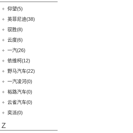
开拓者
(19)
(3)
索纳塔PHEV
金海狮
(5)
(3)
星途追风C-DM
小米SU7
(9)
缤果
(18)
仰望(5)
沃尔沃XC90
(9)
畅巡
(17)
(12)
途胜L
鑫源X30L
(24)
荣光新卡
(7)
星迈罗
仰望
(5)
英菲尼迪(38)
(5)
全新一代 名图
鑫源新能源
(4)
(2)
五菱龙卡
(5)
沃兰多
(3)
仰望U8
(6)
MUFASA 沐飒
(2)
东风英菲尼迪
(34)
好运1号
驭胜(8)
(2)
星云
(8)
创酷
(1)
仰望U9
(5)
领动
(2)
QX50
(11)
新海狮EV
江铃汽车
(8)
云度(6)
(6)
宏光V
(11)
探界者
(1)
仰望U7
(10)
现代ix35
Q50L
(11)
(8)
驭胜S350
云度
(6)
一汽(26)
(26)
宏光MINIEV
(6)
创界
(4)
现代ix25
QX60
(12)
(4)
云度π3
(12)
一汽吉林
(6)
五菱之光
依维柯(12)
(14)
迈锐宝XL
(3)
名图 纯电动
进口英菲尼迪
(4)
(1)
云度V01L
(7)
五菱星辰
(4)
森雅R8
南京依维柯
(12)
野马汽车(22)
(4)
探界者Plus
(3)
菲斯塔 纯电动
QX55
(4)
(1)
云度π1
(5)
五菱星光S
(2)
森雅鸿雁
(12)
Daily欧胜
野马汽车
(22)
一汽凌河(0)
(15)
伊兰特
(0)
云度π7
(6)
五菱NanoEV
一汽红塔
(20)
(5)
斯派卡
(11)
索纳塔
裕路汽车(0)
(2)
五菱征途
(20)
蓝舰T340
(1)
野马EC60
(4)
悦动
云雀汽车(0)
五菱工业
(23)
(14)
博骏
(3)
菲斯塔
奕派(0)
(23)
五菱EV50
(2)
斯派卡EV
进口现代
(6)
Z
(6)
帕里斯帝