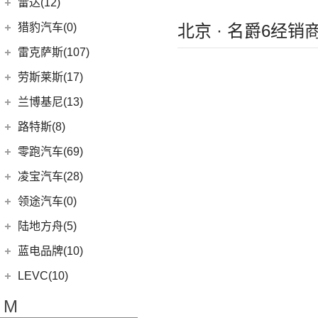
理想汽车
(19)
雷达(12)
(15)
飞行家
(6)
领克02
(17)
揽胜
(6)
理想L9
雷达汽车
(12)
猎豹汽车(0)
北京 · 名爵6经销
林肯(进口)
(43)
(3)
领克01新能源
(16)
发现
(6)
理想L8
(12)
雷达RD6
猎豹汽车
(0)
MKZ
(11)
雷克萨斯(107)
(6)
领克09
(11)
揽胜星脉
(1)
理想MEGA
(0)
猎豹Coupe
(5)
航海家(进口)
雷克萨斯
(107)
(14)
领克09 PHEV
劳斯莱斯(17)
(1)
揽胜P400e
(6)
理想L7
(0)
缤歌
MKC
(5)
(8)
(16)
领克06
雷克萨斯RX
劳斯莱斯
(17)
兰博基尼(13)
(20)
卫士
(0)
猎豹CT7
(1)
飞行家PHEV
(0)
(5)
领克ZERO
雷克萨斯LC
(5)
古思特
兰博基尼
(13)
路特斯(8)
(9)
揽胜运动版
(14)
领航员
(4)
(2)
领克02 Hatchback
雷克萨斯UX新能源
(2)
魅影
Huracan
(5)
路特斯
(8)
零跑汽车(69)
(7)
大陆
(6)
(2)
领克03 PHEV
雷克萨斯CT
(6)
库里南
Urus
(3)
ELETRE
(4)
零跑汽车
(69)
凌宝汽车(28)
(9)
(23)
领克05
雷克萨斯NX
(0)
浮影
Aventador
(5)
EMIRA
(2)
(14)
零跑T03
吉麦新能源
(28)
领途汽车(0)
(21)
(2)
领克02 PHEV
雷克萨斯ES
(2)
幻影
Evija
(1)
(6)
零跑S01
(17)
凌宝BOX
(5)
(2)
领克05 PHEV
雷克萨斯LM
陆地方舟(5)
(2)
曜影
Evora
(1)
(26)
零跑C11
(4)
凌宝uni
(3)
(14)
领克07
雷克萨斯LS
陆地方舟
(5)
蓝电品牌(10)
(23)
零跑C01
(7)
凌宝COCO
(15)
雷克萨斯UX
(5)
威途X35
蓝电品牌
(10)
LEVC(10)
(8)
蓝电E5
LEVC
(10)
M
(2)
蓝电E5 PLUS