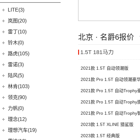
(3)
凯翼X5
(0)
开瑞K50EV
(4)
凯迪拉克GT4
(6)
博越PRO
LITE(3)
(4)
凯翼X3
(2)
开瑞K60
(8)
凯迪拉克CT6
(7)
炫界Pro EV
北汽新能源
(3)
岚图(20)
(4)
优优EV
(7)
凯迪拉克CT4
(9)
轩度
LITE
(3)
(11)
海豚EV
岚图
(20)
雷丁(10)
北京 · 名爵6报价
(4)
炫界
(6)
岚图梦想家
雷丁
(10)
铃木(0)
(10)
岚图FREE
(2)
雷丁i9
1.5T 181马力
进口铃木
(0)
路虎(105)
(4)
岚图追光
(8)
芒果
(0)
吉姆尼
奇瑞路虎
(28)
雷诺(3)
2021款 1.5T 自动领潮版
(0)
英格尼斯
(0)
揽胜极光L P300e
东风雷诺
(3)
陆风(5)
2021款 Pro 1.5T 自动领潮豪
(11)
发现运动版
(3)
雷诺e诺
陆风汽车
(5)
林肯(103)
2021款 Pro 1.5T 自动Troph
(15)
揽胜极光L
进口雷诺
(0)
(5)
陆风荣曜
长安林肯
(60)
领克(90)
(2)
发现运动版P300e
2021款 Pro 1.5T 自动Troph
Espace
(0)
(18)
冒险家
领克汽车
(90)
力帆(0)
进口路虎
(77)
(0)
达斯特
2021款 Pro 1.5T 自动Trop
(12)
航海家
(13)
领克03
重庆力帆
(0)
理念(12)
(1)
卫士P400e
2023款 1.5T XLINE 猎鲨版
(2)
冒险家PHEV
(12)
领克01
(0)
乐途
理念汽车
(12)
理想汽车(19)
(0)
揽胜极光(进口)
(13)
林肯Z
(6)
2023款 1.5T 经典版
领克06 PHEV
(12)
广汽本田VE-1
(2)
揽胜运动版新能源