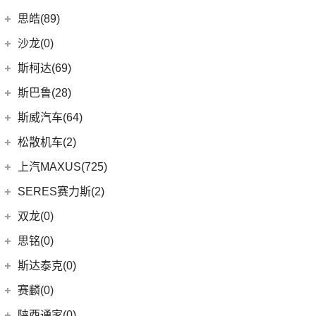
(2)
轩逸·纯电
(8)
荣威i6 MAX新能源
(23)
瑞虎8 PLUS
(9)
smart精灵#1
广汽三菱
(27)
思皓(89)
(6)
劲客
(3)
荣威Ei5
(7)
瑞虎3
(13)
欧蓝德
江淮大众
(2)
沙龙(0)
(6)
天籁
(3)
鲸
(14)
艾瑞泽8
(7)
奕歌
(2)
思皓E20X
沙龙汽车
(0)
斯柯达(69)
(6)
途达
(4)
荣威D5X DMH
(13)
瑞虎5x
(4)
劲炫
江汽集团
(87)
(0)
机甲龙
上汽斯柯达
(69)
斯巴鲁(28)
(15)
奇骏
(14)
荣威i5
(7)
风云A8
(2)
祺智EV
(3)
思皓X4
(7)
柯米克
(14)
ARIYA艾睿雅
斯巴鲁
(28)
斯威汽车(64)
(5)
荣威RX5 MAX
(1)
阿图柯
(5)
思皓E40X
(6)
柯珞克
(2)
新蓝鸟
(11)
森林人
(3)
荣威RX3
华晨鑫源
(64)
松散机车(2)
(4)
思皓X7
(9)
速派
郑州日产
(51)
(3)
力狮
(3)
荣威ei6
(12)
斯威G01
松散机车
(2)
上汽MAXUS(725)
(5)
思皓E50A
(17)
明锐
(38)
纳瓦拉
(4)
斯巴鲁BRZ
(5)
荣威iMAX8 EV
(5)
斯威X3
(1)
SS SUMMER 夏天
上汽大通
(725)
SERES赛力斯(2)
(3)
爱跑
(5)
柯米克GT
(5)
锐骐7虎啸
(4)
斯巴鲁XV
(3)
荣威ei6 MAX
(11)
斯威X7
(1)
SS DOLPHIN 海豚
G20
(23)
(9)
思皓A5
金康赛力斯
(2)
双龙(0)
(8)
柯迪亚克GT
(6)
途达
(6)
傲虎
(4)
荣威i6 MAX
(4)
钢铁侠
EUNIQ 6
(8)
(10)
思皓QX
(2)
赛力斯SF5
(4)
昕锐
思铭(0)
(2)
奇骏·荣耀
(5)
荣威RX5新能源
(2)
斯威X2
EUNIQ 7
(2)
(7)
思皓曜
SF7
(0)
(4)
昕动
进口日产
(4)
斯达泰克(0)
(29)
斯威G05
FCV80
(1)
(8)
思皓E10X
(9)
柯迪亚克
(0)
日产Ariya
(1)
斯威G01 EV
赛麟(0)
T90
(37)
(33)
思皓X8
(4)
途乐
陕西通家(0)