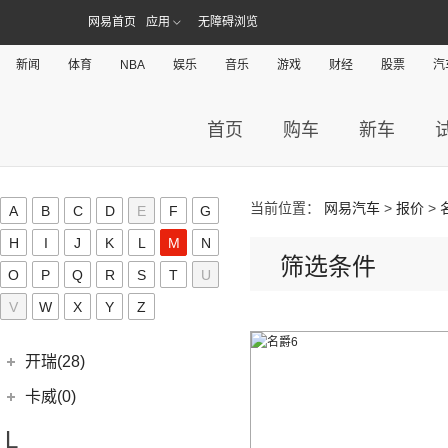
(3)
新海狮
(2)
捷尼赛思纯电G80
(30)
域虎9
(6)
(2)
捷途X70S EV
易至EV3
网易首页
应用
无障碍浏览
(10)
(64)
(2)
博越L
帅铃T6
九龙A5S
金龙客车
(70)
吉利银河(24)
(21)
海狮王
(17)
捷尼赛思G70
(8)
域虎5
(6)
捷途X70 C-DM
雷诺 江铃集团
(20)
(2)
(9)
(3)
博瑞
江淮iEVS4
九龙A4
(24)
凯锐浩克
吉利银河
(24)
新闻
体育
(4)
NBA
娱乐
音乐
游戏
财经
股票
汽
金杯F50
君马(0)
(10)
特顺EV
(14)
捷途X70S
(20)
羿
(3)
(4)
(6)
嘉际
嘉悦X4
艾菲
(24)
凯歌
(7)
(16)
金杯海狮
银河E8
江铃集团轻汽(0)
(40)
宝典
(14)
捷途X70M
(17)
(7)
(4)
博越
江淮iC5
九龙A6
(2)
凯特
(6)
银河E5
绵阳金杯
(10)
首页
购车
新车
(48)
特顺
集度(4)
(8)
山海L9
(13)
(11)
(12)
星瑞
嘉悦A5
九龙A5
(20)
金威
(6)
银河L6
(2)
金典
(7)
域虎EV
集度汽车
(4)
(3)
捷途山海T2
K
(10)
(5)
豪越
嘉悦X7
(5)
银河L7
(8)
大力神K5
(10)
福顺
ROBO-01
(4)
(6)
捷途X95
(2)
(4)
缤越ePro
江淮iEVA50
当前位置：
网易汽车
>
报价
>
A
B
C
D
E
F
G
华晨鑫源
(54)
Karma(0)
(58)
域虎7
(7)
(0)
捷途旅行者
集度SIMUCar
(4)
(102)
博越X
帅铃T8
H
I
J
K
L
M
N
(12)
新海狮
Karma
(0)
凯迪拉克(72)
(12)
筛选条件
捷途X90 PRO
(5)
(2)
帝豪GSe
江淮IEV7S
O
P
Q
R
S
T
U
(15)
新海狮S
Revero GT
(0)
上汽通用凯迪拉克
(72)
克莱斯勒(1)
(40)
捷途X70 PLUS
(5)
(66)
远景
悍途
V
W
X
Y
Z
(27)
小海狮
(11)
凯迪拉克XT6
进口克莱斯勒
(1)
凯翼(34)
(3)
远景X3
(9)
凯迪拉克XT4
(1)
大捷龙PHEV
(11)
缤越
凯翼
(34)
开瑞(28)
(15)
凯迪拉克XT5
(11)
帝豪
(3)
凯翼E5 EV
开瑞汽车
(28)
卡威(0)
(13)
凯迪拉克CT5
(2)
帝豪L雷神HiP
(4)
凯翼V7
(11)
江豚
L
(5)
LYRIQ锐歌
(13)
星越L