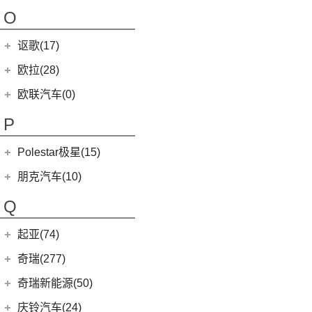
(4)
哪吒AYA
NEVS 9-3
(0)
(1)
摩根Plus 8
O
(22)
哪吒U
NEVS 9-3X
(0)
(1)
摩根Aero 8
讴歌(17)
(9)
哪吒V
(2)
摩根Plus 4
(0)
哪吒GT
广汽讴歌
(17)
欧拉(28)
(9)
哪吒L
(8)
讴歌RDX
欧拉
(28)
欧联汽车(0)
(9)
哪吒X
(9)
讴歌CDX
(5)
欧拉5
P
(3)
芭蕾猫
Polestar极星(15)
(8)
好猫
Polestar
(15)
朋克汽车(10)
(5)
好猫GT
Polestar 1
(1)
(0)
朋克猫
朋克汽车
(10)
Q
Precept
(0)
(0)
樱桃猫
(5)
朋克美美
起亚(74)
Polestar 4
(6)
(7)
闪电猫
(1)
朋克啦啦
起亚
(74)
Polestar 2
(6)
奇瑞(277)
(4)
朋克多多
(11)
狮铂拓界
Polestar 3
(2)
奇瑞汽车
(277)
奇瑞新能源(50)
(4)
福瑞迪
(0)
奇瑞TJ-1
奇瑞新能源
(50)
庆铃汽车(24)