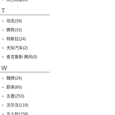
T70 EV
(1)
T70
(120)
T
EV80
(11)
坦克(39)
EG10
(2)
长城汽车
(39)
腾势(33)
G50
(18)
(0)
坦克800
腾势
(33)
T60
(9)
特斯拉(24)
(1)
坦克500新能源
(9)
腾势D9 DM-i
T90 EV
(2)
特斯拉中国
(13)
天际汽车(2)
(4)
坦克400新能源
(10)
腾势N7
V80
(212)
Model Y
(6)
天际汽车
(2)
泰克鲁斯·腾风(0)
(3)
坦克700
(6)
腾势D9 EV
EV90
(21)
Model 3
(7)
(0)
天际ME-S
泰克鲁斯·腾风
(0)
W
(13)
坦克300
(8)
腾势X
MIFA 9
(29)
进口特斯拉
(11)
(2)
天际ME7
GT96 TREV
(0)
(18)
坦克500
EUNIQ 5
(9)
魏牌(24)
Cybertruck
(3)
(0)
天际ME5
EV30
(19)
Roadster
(0)
长城汽车
(24)
蔚来(60)
G90
(27)
Model S
(4)
(3)
玛奇朵DHT
蔚来汽车
(60)
五菱(253)
V90
(122)
Model X
(4)
(7)
摩卡
(6)
蔚来ET5
上汽通用五菱
(230)
沃尔沃(118)
D60
(12)
(4)
拿铁DHT
(12)
蔚来ES6
(14)
荣光S
沃尔沃亚太
(83)
五十铃(158)