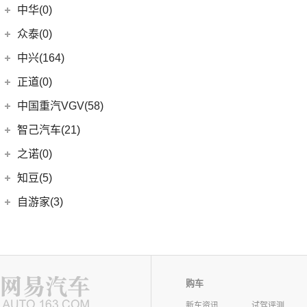
中华(0)
众泰(0)
众泰汽车
(0)
中兴(164)
(0)
众泰TS5
中兴汽车
(164)
正道(0)
(95)
领主
正道
(0)
中国重汽VGV(58)
(14)
小老虎
(0)
正道K350
中国重汽VGV
(58)
智己汽车(21)
(55)
威虎
(0)
正道H500
VGV U70
(18)
智己汽车
(21)
之诺(0)
(0)
正道K750
VGV U70Pro
(14)
(9)
智己LS6
知豆(5)
(0)
正道H600
VGV U75PLUS
(26)
(2)
智己LS7
知豆电动车
(5)
自游家(3)
(0)
正道GT
(5)
智己L7
(5)
知豆彩虹
大乘汽车
(3)
(0)
正道K550
(5)
智己L6
(3)
自游家NV
购车
新车资讯
试驾评测