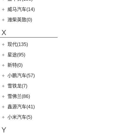
(6)
领地
(4)
摩卡新能源
(1)
蔚来ET9
(6)
五菱佳辰
(13)
沃尔沃XC60 E驱混动
江西五十铃
(158)
威马汽车(14)
D90 Pro
(16)
(0)
圆梦
(11)
蔚来EC6
(6)
五菱星光
(8)
沃尔沃S60
(44)
经典瑞迈
G10
(18)
威马汽车
(14)
潍柴英致(0)
(2)
玛奇朵DHT-PHEV
(0)
蔚来EP9
(6)
宏光S3
(8)
沃尔沃S90 E驱混动
D-MAX
(14)
(3)
威马EX6
(4)
拿铁DHT-PHEV
X
(18)
蔚来ES8
(9)
荣光
(9)
沃尔沃C40纯电
(57)
铃拓
(3)
威马EX5
(12)
蔚来ET7
(2)
缤果PLUS
(13)
沃尔沃S90
现代(135)
(16)
瑞迈S
(4)
威马E.5
(7)
五菱星驰
(7)
沃尔沃XC40
(27)
mu-X牧游侠
北京现代
(129)
星途(95)
(4)
威马W6
(9)
凯捷
(4)
沃尔沃EX30
(2)
EO 羿欧
(0)
威马M7
星途
(95)
新特(0)
(17)
宏光PLUS
(8)
沃尔沃S60 E驱混动
(3)
昂希诺 纯电动
(6)
星纪元 ES
小鹏汽车(57)
(3)
荣光V
(0)
沃尔沃EX90
(11)
胜达
(14)
星途追风
小鹏汽车
(57)
雪铁龙(7)
(8)
五菱Air ev晴空
(6)
沃尔沃XC40纯电
(4)
悦纳
(7)
星途瑶光C-DM
(4)
小鹏汽车X9
(8)
荣光EV
东风雪铁龙
(7)
雪佛兰(86)
(7)
沃尔沃XC60
(3)
领动 PHEV
(17)
星途瑶光
(9)
小鹏汽车G3i
(3)
之光小卡
(4)
凡尔赛C5 X
进口沃尔沃
(35)
上汽通用雪佛兰
(86)
鑫源汽车(41)
(7)
瑞纳
(18)
星途凌云
(11)
小鹏汽车G9
(7)
宏光
(1)
天逸BEYOND PHEV
(3)
(6)
沃尔沃XC90 E驱混动
科鲁泽
华晨鑫源
(37)
(4)
昂希诺
小米汽车(5)
(22)
星途揽月
(23)
小鹏汽车P7
(18)
荣光小卡
(2)
天逸BEYOND
(8)
沃尔沃V60
(3)
科沃兹
(6)
(6)
库斯途
鑫源X30
小米汽车
(5)
(8)
星纪元 ET
Y
(10)
小鹏汽车P5
(6)
五菱征程
(6)
沃尔沃V90
(13)