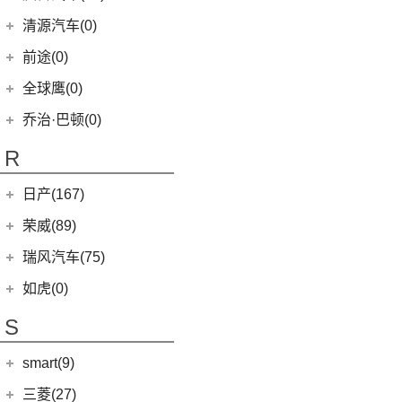
(5)
智跑
(16)
瑞虎7
(1)
艾瑞泽5e
庆铃汽车
(24)
清源汽车(0)
(13)
起亚K3
(27)
瑞虎3x
(3)
瑞虎3xe
(24)
TAGA达咖H
清源汽车
(0)
前途(0)
(6)
奕跑
(6)
风云T9
(3)
大蚂蚁
(0)
清源尊者
全球鹰(0)
(4)
嘉华
(7)
艾瑞泽5 GT
(16)
QQ冰淇淋
(0)
清源小尊
(4)
K5凯酷
乔治·巴顿(0)
(35)
瑞虎8
(10)
小蚂蚁
KX CROSS
(2)
(14)
欧萌达
R
(10)
艾瑞泽e
(2)
起亚K3 PHEV
(5)
艾瑞泽5
(4)
瑞虎e
日产(167)
(1)
起亚KX3 EV
(14)
瑞虎8 PRO
eQ7
(3)
东风日产
(112)
荣威(89)
(4)
起亚K3 EV
(7)
瑞虎8 L
(12)
逍客
(2)
起亚K5 PHEV
上汽集团
(89)
瑞风汽车(75)
(24)
瑞虎7 PLUS
(7)
骐达
(4)
凯绅
(2)
龙猫
(4)
艾瑞泽GX
江汽集团
(75)
如虎(0)
(3)
楼兰
(2)
焕驰
(1)
科莱威CLEVER
(24)
艾瑞泽5 PLUS
(12)
瑞风L6 MAX
S
(5)
日产N7
(5)
KX3傲跑
(12)
荣威RX5
(6)
瑞虎8 PLUS鲲鹏e+
(51)
瑞风M3
(9)
探陆
(5)
起亚KX5
smart(9)
(5)
荣威RX9
(17)
探索06
(3)
瑞风L5
(25)
轩逸
(9)
荣威iMAX8
(7)
smart
(9)
瑞虎7 PLUS新能源
三菱(27)
(9)
瑞风M4