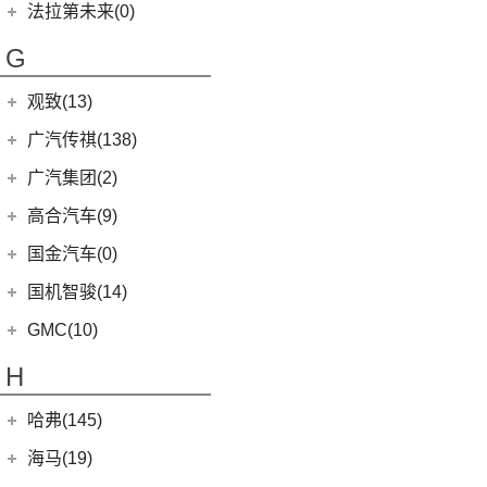
方程豹
(6)
法拉第未来(0)
ID.4 X
(14)
(2)
萨普
(11)
睿蓝7
(7)
广汽丰田iA5
(10)
(5)
福特EVOS
启腾M70
(6)
豹5
(17)
法拉第未来
(0)
途岳
(3)
伽途ix5
G
(6)
睿蓝X3 PRO
(5)
丰田C-HR EV
(2)
(4)
福克斯三厢
启腾EX7
(22)
FF91
(0)
途昂
(128)
大将军G9
(2)
枫叶80v PRO
(13)
丰田C-HR
江铃福特
(267)
观致(13)
(4)
新桑塔纳
(27)
风景G9
(23)
威兰达
(79)
新全顺
观致汽车
(13)
广汽传祺(138)
(4)
帕萨特PHEV
(65)
风景G7
(6)
威兰达高性能版
(3)
领界EV
(6)
观致7
广汽乘用车
(138)
(5)
广汽集团(2)
途观X
(3)
伽途ix7
(9)
广汽丰田bZ4X
(11)
撼路者
(1)
观致3
(8)
传祺E8
(12)
途铠
(16)
拓陆者胜途5
广汽本田
(2)
高合汽车(9)
(3)
致炫X
(9)
途睿欧
(6)
观致5
(4)
传祺GS4
(10)
威然
(8)
拓陆者胜途7
(2)
绎乐
华人运通
(9)
国金汽车(0)
一汽丰田
(192)
(7)
福特烈马
(4)
影豹
(3)
辉昂
(39)
拓陆者驭途9
(5)
高合HiPhi X
(5)
卡罗拉双擎E+
国机智骏(14)
(7)
领界S
(8)
ID.3
(7)
影酷
(4)
高合HiPhi Z
(3)
奕泽E进擎
(22)
国机智骏
(14)
领裕
GMC(10)
(15)
POLO
(15)
传祺M6
(17)
奕泽IZOA
(114)
GX5
(6)
新世代全顺
GMC
(10)
H
(4)
传祺ES9
进口大众
(15)
(5)
一汽丰田bZ4X
(15)
GC1
(3)
领睿
YUKON
(3)
(17)
传祺GS8
(2)
途锐eHybrid
(7)
哈弗(145)
RAV4荣放双擎E+
GC2
(5)
进口福特
(7)
SAVANA
(2)
(5)
传祺GA4 PLUS
(10)
途锐
(18)
皇冠陆放
长城汽车
(145)
海马(19)
(4)
福特F-150
SIERRA
(5)
(9)
传祺E9
(3)
蔚揽
(16)
凌放HARRIER