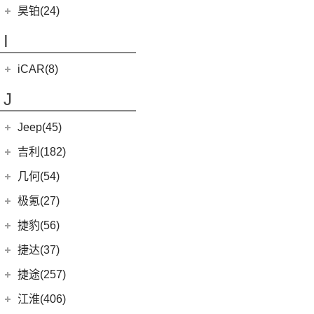
(4)
(6)
哈弗酷狗
海格H5C
(0)
恒驰6
华晨新日
(9)
昊铂(24)
(8)
大牛
(12)
哈弗大狗
(1)
恒驰5
(3)
华晨新日i03A
昊铂
(24)
I
(40)
黄海N2
(4)
哈弗H7
(6)
华晨新日i03
(14)
昊铂HT
(10)
哈弗H6S
iCAR(8)
(10)
昊铂GT
(7)
哈弗H9
奇瑞新能源
(8)
J
(7)
哈弗H6
iCAR 03
(8)
Jeep(45)
广汽菲克
(26)
吉利(182)
(6)
自由侠
吉利汽车
(182)
几何(54)
(4)
大指挥官
(3)
嘉际ePro
几何汽车
(54)
极氪(27)
(7)
指南者
(1)
帝豪GL PHEV
(8)
几何E
极氪汽车
(27)
捷豹(56)
(8)
自由光
(7)
帝豪EV
(11)
几何G6
ZEEKR 001
(4)
奇瑞捷豹
(34)
捷达(37)
(1)
大指挥官PHEV
(6)
星越
(4)
几何M6
(3)
极氪X
(9)
捷豹E-PACE
一汽-大众
(37)
捷途(257)
进口Jeep
(19)
(4)
星越S
(16)
几何A
ZEEKR 009
(11)
(14)
捷豹XFL
(7)
捷达VS5
奇瑞汽车
(257)
江淮(406)
(5)
牧马人4xe
(3)
帝豪S
(15)
几何C
(9)
极氪007
(11)
捷豹XEL