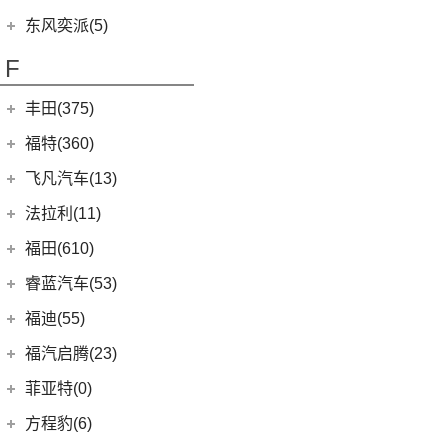
(20)
风行T5 EVO
(6)
(16)
大众CC
风光E3
(1)
小康K02
(7)
帕拉丁
东风奕派(5)
(8)
风行游艇
ID.4 CROZZ
(19)
(17)
风光380
(2)
小康C56
东风乘用车
(5)
F
(29)
菱智M5
(2)
迈腾GTE
(4)
小康C31
eπ 007
(5)
(3)
菱智V3
(11)
探岳
(2)
小康C37
丰田(375)
(0)
风行M7新能源
(4)
探岳X
(3)
小康K07S
广汽丰田
(161)
福特(360)
(10)
风行S60 EV
(6)
大众CC猎装车
(1)
小康C51
(6)
锋兰达
长安福特
(86)
飞凡汽车(13)
(25)
菱智PLUS
上汽大众
(225)
(2)
小康K05S
(2)
致炫
(5)
福特电马
上汽集团
(13)
法拉利(11)
(20)
途昂X
(2)
小康C36
(8)
凌尚
(1)
锐际新能源
(3)
飞凡ER6
法拉利
(11)
福田(610)
(2)
途观L PHEV
(1)
小康C35
(4)
雷凌双擎E+
(8)
锐界L
(3)
飞凡MARVEL R
(2)
法拉利812
(21)
福田汽车
(610)
朗逸
睿蓝汽车(53)
(2)
致享
(24)
蒙迪欧
(7)
飞凡R7
(2)
法拉利F8
(30)
帕萨特
(222)
图雅诺
睿蓝汽车
(53)
福迪(55)
(9)
赛那SIENNA
(12)
锐际
Roma
(2)
(9)
途观L
(27)
拓陆者驭途8
(5)
睿蓝9
福迪汽车
(55)
(15)
雷凌
福汽启腾(23)
(13)
探险者
SF90
(2)
(11)
途安L
(45)
福田G5
(15)
枫叶60s
(18)
(19)
威飒
揽福
福汽新龙马
(23)
(7)
锐界
菲亚特(0)
Portofino
(1)
(9)
凌渡
(14)
征服者5
(8)
枫叶80v
(21)
(12)
汉兰达
雄狮F16
(3)
(8)
福克斯两厢
启腾M70EV
方程豹(6)
(2)
法拉利488
ID.6 X
(10)
(11)
征服者3
(6)
枫叶30x
(10)
(24)
凯美瑞
雄狮F22
(4)
(3)
福睿斯
启腾EX80