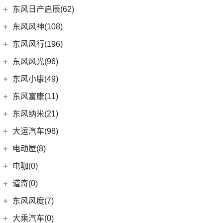
DS 7
(8)
(18)
长安欧尚X5
(0)
迈巴赫G级
(32)
揽境
(4)
睿行M70
(3)
东南DX3 EV
郑州日产
(214)
东风日产启辰(62)
(10)
长安CS35PLUS
进口DS
(3)
(8)
长安欧尚科尚
(11)
迈巴赫S级
(2)
高尔夫·纯电
(7)
A5翼舞
(70)
锐骐6
(3)
逸动DT
东风日产
(62)
东风风神(108)
(3)
(3)
长安欧尚X7 EV
DS 3新能源
(9)
迈巴赫GLS
(30)
宝来
(10)
东南DX5
(69)
锐骐7
(3)
逸达
(4)
东风日产启辰-T90
东风乘用车
(108)
东风风行(196)
(27)
科赛Pro
(11)
探影
(10)
东南DX3
(16)
帕拉索
(3)
东风日产启辰-T70
(9)
皓极
东风柳汽
(196)
东风风光(96)
(9)
长安欧尚X7
(15)
高尔夫
(4)
东南DX7
(13)
锐骐6EV
(21)
东风日产启辰-D60EV
(2)
奕炫EV
(3)
景逸S50
(2)
欧尚长行
东风小康
(96)
(3)
C-TREK蔚领
东风小康(49)
(46)
锐骐
(3)
东风日产启辰-e30
(13)
奕炫GS
(13)
菱智M5 EV
(3)
(11)
探岳GTE
风光S560
东风小康
(49)
东风富康(11)
东风汽车
(73)
(7)
东风日产启辰-D60
(25)
奕炫MAX
(9)
风行SX6
(6)
(5)
高尔夫·嘉旅
风光500
(6)
小康D71 PLUS
东风富康
(11)
东风纳米(21)
(41)
御风
(9)
启辰大V
(5)
风神L7
(1)
风行T1EV
(22)
(4)
迈腾
风光370
(2)
小康EC36
(4)
富康ES600
(30)
御风P16
东风汽车
(21)
(4)
东风日产启辰-T60EV
大运汽车(98)
(14)
奕炫
(12)
风行雷霆
(14)
(7)
揽巡
风光ix5
(2)
小康K01
(1)
富康ES500
(1)
俊风E11K
(8)
(6)
东风EX1
东风日产启辰-启辰星
大运汽车
(98)
(3)
风神AX7
电动屋(8)
(13)
风行S50 EV
(21)
(9)
速腾
风光330
(4)
小康D52
(6)
e爱丽舍
(1)
俊风ER30
(7)
(5)
东风日产启辰-T60
纳米BOX
(51)
(19)
风神E70
远志M1
重庆小电天体
(8)
(5)
星海V9
电咖(0)
(12)
(3)
高尔夫GTI
风光580
(8)
小康D72 PLUS
(6)
纳米01
(12)
(31)
皓瀚
大运皮卡
(2)
(8)
菱智M3
YOUNG光小新
(4)
(2)
宝来·纯电
风光E1
道奇(0)
(4)
小康C32
SKY EV01
(6)
(16)
悦虎
(27)
风行T5
ID.6 CROZZ
(17)
(10)
风光ix7
(1)
小康C52
东风风度(7)
(16)
风行M7
(6)
(10)
T-ROC探歌
风光MINI EV
(4)
小康D51
郑州日产
(7)
大乘汽车(0)