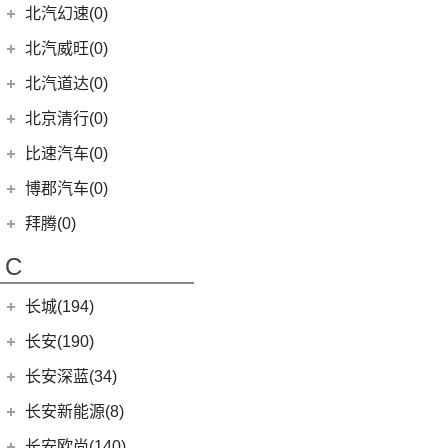
(4)
(1)
宝骏Valli
北汽小猫
(6)
(11)
秦EV
北汽瑞翔X5
北汽昌河
(19)
(4)
别克GL8新能源
北汽幻速(0)
(2)
奥迪RS6
(6)
本田CR-V新能源
(6)
北京X3
(6)
奔驰GLS
(9)
宝马8系
KiWi EV
(8)
(17)
勇士皮卡
(3)
(5)
元UP
北汽瑞翔X3
(12)
(2)
君越
北汽昌河A6
(2)
北汽威旺(0)
奥迪RS7
(9)
本田HR-V
(3)
北京X7 PHEV
(8)
奔驰G级
(2)
宝马2系Gran Tourer
(5)
(2)
宝骏E200
战旗
(19)
汉DM-i
(3)
(3)
凯越
北汽昌河M50S
(16)
LIFE
(8)
奥迪RS5
(15)
北京X7
北汽道达(0)
(4)
奔驰GLE新能源
(6)
宝马6系GT
(11)
(4)
宝骏享境
元宝
(3)
海狮05 EV
(7)
(2)
世纪
北汽EC100
(1)
奥迪R8
(4)
本田e:NS1
(14)
北京EU5
(4)
奔驰C级(进口)
北京清行(0)
(8)
宝马Z4
(9)
(21)
宝骏510
勇士
(14)
海豚
(8)
(2)
英朗
昌河北斗星X5
(1)
奥迪RS Q8
(4)
东风本田M-NV
(5)
北京X5
(11)
奔驰CLS级
(9)
宝马iX
(18)
宝骏RM-5
比速汽车(0)
(5)
宋MAX DM-i
(2)
北汽EV5
(5)
奥迪S4
(16)
英仕派
(4)
北京EX5
(12)
奔驰CLA级
(23)
宝马4系
(19)
秦PLUS EV
博郡汽车(0)
(6)
北汽EV2
(4)
奥迪S7
(13)
本田UR-V
(8)
北京U5
(2)
奔驰C级旅行版
(6)
宝马X6
(11)
秦PLUS DM-i
(2)
昌河北斗星
拜腾(0)
(3)
奥迪S8
(11)
本田XR-V
(10)
北京U5 PLUS
(3)
奔驰GLC(进口)
(3)
宝马X5(进口)
(5)
秦L
拜腾汽车
(0)
(23)
思域
C
(13)
魔方
(6)
奔驰B级
(22)
宝马7系
(3)
比亚迪D1
M-Byte Concept
(0)
(10)
本田CR-V
(11)
奔驰E级(进口)
(5)
宝马X4
长城(194)
(2)
海狮07DM-i
K-Byte Concept
(0)
(8)
享域
(13)
奔驰S级
宝马M
(32)
(6)
秦Pro DM
长城汽车
(194)
长安(190)
(9)
艾力绅
(6)
奔驰A级(进口)
(9)
宝马M4
(9)
比亚迪e2
(98)
炮
长安汽车
(190)
长安深蓝(34)
梅赛德斯-AMG
(74)
(4)
宝马M3
(8)
秦Pro EV
(8)
风骏7
(10)
长安CS75
长安深蓝
(34)
长安新能源(8)
(6)
奔驰GLC AMG
(10)
宝马M8
(5)
海豹06 DM-i
(8)
风骏7 EV
(8)
长安UNI-V
(5)
深蓝G318
长安新能源
(8)
长安欧尚(140)
(5)