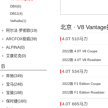
(22)
奥迪A6L
Aion S
(22)
DBX
(6)
(2)
奥迪A6L新能源
Aion LX
(4)
DB11
(4)
(14)
奥迪Q2L
(3)
传祺GE3
Valhalla
(1)
(20)
奥迪Q5L
北京 · V8 Vanta
阿尔法·罗密欧(19)
(33)
奥迪A3两厢
阿尔法·罗密欧
(19)
(19)
4.0T 510马力
奥迪A3三厢
ARCFOX极狐(39)
Stelvio
(8)
(28)
奥迪Q3
北汽新能源
(39)
ALPINA(0)
2022款 4.0T V8 Coupe
Giulia
(11)
(12)
奥迪Q4 e-tron
(20)
极狐 阿尔法S(ARCFOX αS)
艾康尼克(0)
2022款 4.0T V8 Roadster
(12)
奥迪Q5L Sportback
(19)
极狐 阿尔法T(ARCFOX αT)
艾康尼克
(0)
B
(17)
奥迪A4L
(0)
4.0T 534马力
艾康尼克七系
(20)
奥迪Q3 Sportback
奔驰(349)
进口奥迪
(97)
北京奔驰
(116)
2022款 F1 Edition Coupe
宝马(248)
(19)
奥迪A5
(9)
奔驰A级
华晨宝马
(90)
2022款 F1 Edition Roadster
宝骏(188)
(1)
奥迪e-tron GT
(2)
奔驰EQA
(7)
宝马5系新能源
上汽通用五菱
(188)
保时捷(160)
4.0T 665马力
(3)
奥迪e-tron(进口)
(4)
奔驰A级AMG
(3)
宝马1系
(7)