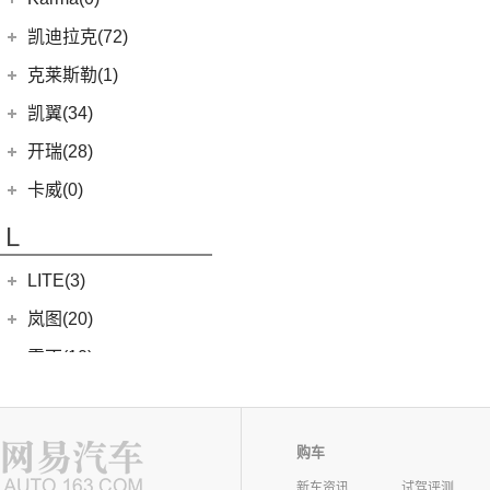
(58)
域虎7
(7)
(0)
捷途旅行者
集度SIMUCar
(102)
(5)
帝豪GSe
帅铃T8
(15)
新海狮S
Karma
(0)
凯迪拉克(72)
(12)
捷途X90 PRO
(13)
(2)
星瑞
江淮IEV7S
(12)
新海狮
Revero GT
(0)
上汽通用凯迪拉克
(72)
克莱斯勒(1)
(40)
捷途X70 PLUS
(5)
(66)
远景
悍途
(27)
小海狮
(11)
凯迪拉克XT6
进口克莱斯勒
(1)
凯翼(34)
(3)
远景X3
(15)
凯迪拉克XT5
(1)
大捷龙PHEV
(13)
星越L
凯翼
(34)
开瑞(28)
(9)
凯迪拉克XT4
(6)
博越PRO
(3)
凯翼E5 EV
开瑞汽车
(28)
卡威(0)
(13)
凯迪拉克CT5
(11)
帝豪
(4)
凯翼V7
(11)
江豚
L
(5)
LYRIQ锐歌
(2)
帝豪L雷神HiP
(3)
凯翼X5
(0)
开瑞K50EV
(4)
凯迪拉克GT4
(11)
缤越
LITE(3)
(4)
凯翼X3
(2)
开瑞K60
(8)
凯迪拉克CT6
(7)
炫界Pro EV
北汽新能源
(3)
岚图(20)
(4)
优优EV
(7)
凯迪拉克CT4
(9)
轩度
LITE
(3)
(11)
海豚EV
岚图
(20)
雷丁(10)
(4)
炫界
(6)
岚图梦想家
雷丁
(10)
铃木(0)
(10)
岚图FREE
(2)
雷丁i9
进口铃木
(0)
路虎(105)
(4)
购车
岚图追光
(8)
芒果
(0)
吉姆尼
奇瑞路虎
(28)
雷诺(3)
新车资讯
试驾评测