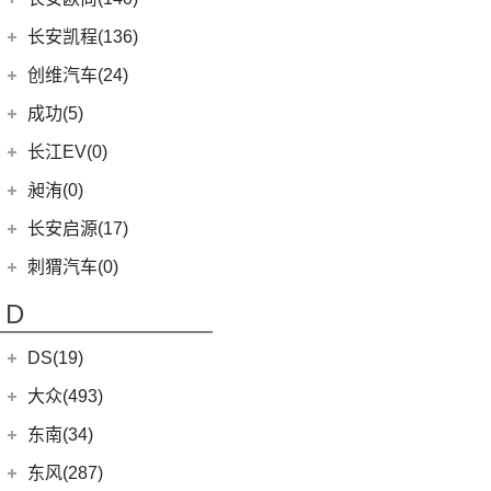
奔驰GLE AMG
(1)
宝马M5
(0)
海豹06GT
(41)
金刚炮
(9)
逸动
(0)
深蓝S05
(8)
逸动EV
(3)
奔驰GLA AMG
长安欧尚
(140)
(2)
长安凯程(136)
宝马X3M
(10)
唐EV
(4)
炮EV
(6)
长安CS95
(13)
深蓝S7
(1)
奔驰GLS AMG
(3)
长安欧尚Z6智电iDD
(2)
宝马X5M
长安凯程
(136)
创维汽车(24)
(11)
驱逐舰05
(13)
山海炮
(16)
长安UNI-K
(16)
长安深蓝SL03
(3)
奔驰GLB AMG
(4)
长安欧尚A600 EV
(2)
宝马X6M
(4)
凯程F300
(2)
比亚迪e9
创维汽车
(24)
(22)
风骏5
成功(5)
(10)
UNI-K 智电iDD
(3)
奔驰S级AMG
(0)
欧尚E01
(2)
宝马X4M
(5)
睿行M90
(2)
比亚迪e3
(24)
创维汽车EV6
航天成功
(5)
(6)
悦翔
长江EV(0)
(12)
奔驰AMG GT
(7)
欧尚X5 PLUS
(3)
睿行S50
(13)
唐新能源
(3)
(1)
锐程CC
成功BEV6
昶洧(0)
(9)
奔驰CLA AMG
(13)
长安欧尚Z6
(8)
神骐F30
(17)
汉EV
(4)
(20)
长安CS75 PLUS
成功V2
昶洧
(0)
长安启源(17)
(6)
奔驰E级AMG
(1)
长安欧尚科尚EV
(18)
神骐PLUS
(15)
海豹
(12)
长安CS85 COUPE
(0)
昶洧TP-488c
(7)
奔驰A级AMG(进口)
长安启源
(17)
(4)
长安欧尚科赛5
刺猬汽车(0)
(18)
睿行M60
(16)
宋PLUS DM-i
(24)
长安览拓者
(5)
奔驰G AMG
(7)
(4)
长安欧尚X70A
长安启源E07
(9)
睿行EM80
(6)
元Pro
D
(10)
长安CS55 PLUS
(14)
奔驰C级AMG
(10)
(21)
长安欧尚X7 PLUS
长安启源A07
(18)
睿行M80
(15)
长安UNI-T
DS(19)
梅赛德斯-EQ
(7)
(3)
长安欧尚A800
(36)
凯程F70
(9)
长安Lumin
DS汽车
(16)
大众(493)
(7)
(5)
奔驰EQS
奔奔E-Star
(1)
睿行S50T
(5)
锐程PLUS
DS 9
(5)
(7)
(0)
奔驰EQC(进口)
欧诺S
一汽-大众
(251)
东南(34)
(10)
长安之星9
(8)
长安F70蓝鲸版
(3)
DS 9新能源
(1)
长安欧尚A600
梅赛德斯-迈巴赫
(20)
ID.7 VIZZION
(7)
(2)
睿行ES30
东南汽车
(34)
东风(287)
(3)
长安CS15