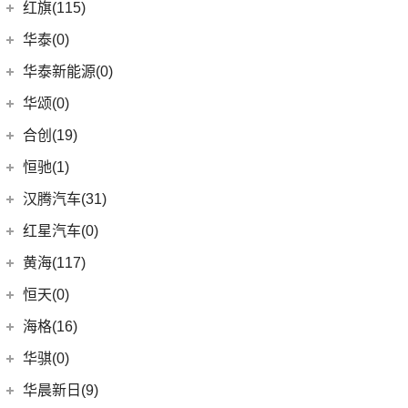
(5)
哈弗H2
Mustang
(3)
一汽海马
(7)
红旗(115)
(4)
传祺GA8
大众R
(1)
(21)
RAV4荣放
(8)
哈弗F7
(7)
海马7X
一汽红旗
(115)
华泰(0)
(29)
传祺M8
(1)
高尔夫R
(21)
卡罗拉锐放
(13)
哈弗M6
海马汽车
(10)
(11)
红旗HQ9
(1)
传祺M6 MAX
华泰新能源(0)
安徽大众
(1)
(6)
威驰FS
(15)
哈弗神兽
(8)
海马8S
(2)
红旗E-HS3
(6)
传祺GA6
(1)
大众ID.UNYX 与众
华颂(0)
(5)
一汽丰田bZ3
(4)
哈弗二代大狗
(2)
海马6P
(17)
红旗H9
(13)
传祺GS4 PLUS
(7)
合创(19)
格瑞维亚
(3)
枭龙MAX
海马新能源
(2)
(12)
红旗E-HS9
(9)
传祺GS3
(13)
亚洲狮
合创汽车
(19)
(5)
哈弗H5
恒驰(1)
(2)
爱尚EV
(5)
红旗H6
(2)
传祺GS4 COUPE
(7)
柯斯达
(17)
(6)
哈弗初恋
合创Z03
恒大新能源
(1)
汉腾汽车(31)
(5)
红旗EH7
(13)
亚洲龙
(0)
(7)
哈弗H6 Coupe
合创V09
(0)
恒驰2
汉腾汽车
(31)
(2)
红旗L5
红星汽车(0)
(22)
卡罗拉
(3)
(2)
枭龙
合创007
(0)
恒驰9
(7)
(14)
红旗H5
汉腾X7
黄海(117)
(6)
威驰
(6)
哈弗F7x
(0)
恒驰3
(0)
(13)
红旗E-QM5
汉腾X8
黄海汽车
(117)
恒天(0)
进口丰田
(22)
(7)
哈弗F5
(0)
恒驰8
(10)
(12)
红旗HS5
汉腾V7
(36)
黄海N1S
海格(16)
(6)
埃尔法
(12)
哈弗赤兔
(0)
恒驰4
(8)
(3)
红旗H7
汉腾X5
(2)
黄海N1
SUPRA
(5)
苏州金龙
(16)
(3)
哈弗H6 DHT-PHEV
华骐(0)
(0)
恒驰1
(3)
(0)
红旗H7 PHEV
幸福e+
(11)
黄海N3
(11)
威尔法
(10)
(4)
海格H5V
哈弗二代大狗新能源
(0)
恒驰7
华晨新日(9)
(19)
(3)
红旗HS7
汉腾X5 EV
(20)
黄海N7