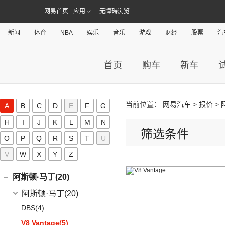
网易首页
应用
无障碍浏览
新闻
体育
NBA
娱乐
音乐
游戏
财经
股票
汽
首页
购车
新车
A
AITO(36)
当前位置：
网易汽车
>
报价
>
赛力斯汽车
(36)
A
B
C
D
E
F
G
奥迪(452)
(6)
问界M9
H
I
J
K
L
M
N
上汽奥迪
(89)
埃安(109)
筛选条件
(2)
问界M5 EV
O
P
Q
R
(15)
S
T
U
奥迪Q5 e-tron
埃安
(109)
爱驰(11)
(14)
问界M7
(33)
奥迪A7L
V
W
X
Y
Z
AION S MAX
(5)
爱驰
(11)
阿维塔(13)
(14)
问界M5
(41)
奥迪Q6
(3)
传祺GS4 PHEV
(8)
爱驰U5
阿维塔科技
(13)
阿斯顿·马丁(20)
一汽-大众奥迪
(208)
Aion V
(34)
(3)
爱驰U6
(13)
阿维塔11
阿斯顿·马丁
(20)
(8)
奥迪e-tron
AION S Plus
(9)
DBS
(4)
(1)
奥迪Q2L e-tron
Aion Y
(29)
V8 Vantage
(5)