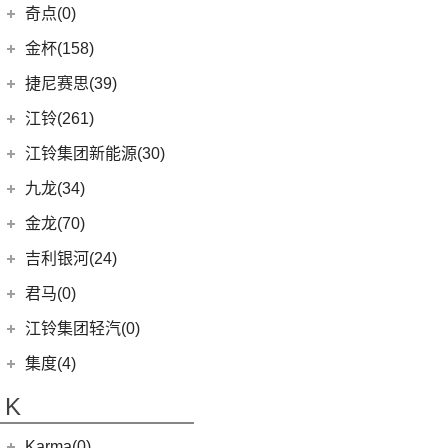
(11)
捷达VA3
(53)
捷途X90 PLUS
(6)
大切诺基(进口)
江淮汽车
(406)
(9)
星越L 雷神Hi·P
奇点(0)
进口捷豹
(22)
(19)
捷达VS7
(20)
捷途X70 PRO
(7)
牧马人
(10)
(4)
星越ePro
瑞风S4
奇点汽车
(0)
金杯(158)
(3)
捷豹I-PACE
(31)
捷途X70
(1)
角斗士
(98)
(5)
帝豪EV Pro
星锐
(0)
奇点iC3
华晨雷诺
(94)
捷尼赛思(39)
(11)
捷豹F-PACE
(15)
捷途大圣
(5)
(1)
远景X6
瑞风M5
(0)
奇点iS6
(8)
金杯快运
捷尼赛思
(39)
江铃(261)
(8)
捷豹F-TYPE
(5)
捷途大圣i-DM
(2)
(4)
博瑞ePro
江淮iEV7L
(0)
领坤EV
(12)
捷尼赛思GV80
江铃汽车
(261)
江铃集团新能源(30)
(3)
捷途X70 Coupe
(6)
(6)
豪越L
瑞风S7
(11)
大海狮
(4)
捷尼赛思GV60
(34)
大道
江铃集团新能源
(10)
(0)
捷途自由者
九龙(34)
(5)
(12)
吉利ICON
江淮iEV6E
(31)
阁瑞斯
(4)
捷尼赛思G80
(16)
域虎3
(18)
(4)
捷途X90
易至EX5
九龙汽车
(34)
(8)
(5)
缤瑞COOL
江淮V7
金龙(70)
(3)
新海狮
(2)
捷尼赛思纯电G80
(8)
域虎5
(6)
(6)
捷途X70 C-DM
易至EV3
(10)
(64)
(2)
博越L
帅铃T6
九龙A5S
金龙客车
(70)
吉利银河(24)
(21)
海狮王
(17)
捷尼赛思G70
(30)
域虎9
(2)
捷途X70S EV
雷诺 江铃集团
(20)
(2)
(9)
(3)
博瑞
江淮iEVS4
九龙A4
(24)
凯锐浩克
吉利银河
(24)
(4)
金杯F50
君马(0)
(10)
特顺EV
(14)
捷途X70S
(20)
羿
(3)
(4)
(6)
嘉际
嘉悦X4
艾菲
(24)
凯歌
(7)
(16)
金杯海狮
银河E8
江铃集团轻汽(0)
(40)
宝典
(14)
捷途X70M
(10)
(7)
(4)
豪越
江淮iC5
九龙A6
(2)
凯特
(6)
银河E5
绵阳金杯
(10)
(48)
特顺
集度(4)
(8)
山海L9
(17)
(5)
(12)
博越
嘉悦X7
九龙A5
(20)
金威
(6)
银河L6
(2)
金典
(7)
域虎EV
集度汽车
(4)
(3)
捷途山海T2
K
(2)
(4)
缤越ePro
江淮iEVA50
(5)
银河L7
(8)
大力神K5
(10)
福顺
ROBO-01
(4)
(6)
捷途X95
(4)
(11)
博越X
嘉悦A5
华晨鑫源
(54)
Karma(0)