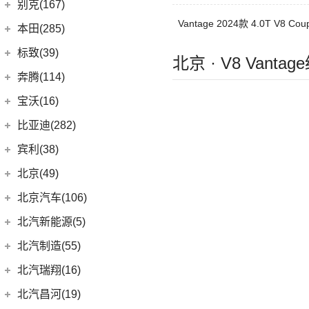
宝骏310W
保时捷
(160)
别克(167)
(5)
奥迪A4 Allroad
(19)
奔驰C级
(1)
宝马X1新能源
(2)
宝骏E100
(35)
Vantage 2024款 4.0T V8 Cou
保时捷911
上汽通用别克
(167)
本田(285)
(8)
奥迪A4 Avant
(4)
奔驰E级新能源
(18)
宝马3系
(6)
宝骏730
Panamera
(26)
(5)
昂科旗
(11)
广汽本田
(164)
奥迪Q8
标致(39)
(6)
奔驰GLA
(6)
宝马iX3
北京 · V8 Vanta
(7)
宝骏RC-5
(23)
保时捷718
(3)
阅朗
(1)
奥迪A8L新能源
(15)
雅阁
东风标致
(39)
(5)
奔驰EQB
奔腾(114)
(6)
宝马X3
(10)
宝骏RS-7
(14)
Cayenne新能源
(34)
别克GL8
(10)
奥迪A7
(27)
皓影
(3)
(4)
奔驰EQE
标致5008
一汽奔腾
(114)
(5)
宝马X2
宝沃(16)
(7)
宝骏360
Taycan
(21)
(11)
君威
(19)
奥迪A8L
(24)
型格
(15)
(2)
奔驰GLB
标致4008 PHEV
(9)
(30)
宝马X1
奔腾NAT
宝沃
(16)
(2)
宝骏悦也Plus
比亚迪(282)
(19)
Panamera新能源
(4)
昂科拉GX
(6)
奥迪A6 Avant
(8)
e:NP1 极湃1
(5)
(13)
奔驰EQC
标致508L
(17)
(5)
宝马5系
奔腾E01
(4)
(4)
宝骏悦也
宝沃BX5
Cayenne
(13)
比亚迪
(282)
宾利(38)
(5)
昂科拉
(9)
奥迪Q7
(9)
ZR-V 致在
(20)
(2)
奔驰E级
标致e2008
(14)
(6)
宝马X5
奔腾小马
(7)
(10)
云朵
宝沃BX7
Macan
(7)
(8)
海狮07 EV
宾利
(38)
(3)
别克GL6
北京(49)
(5)
奥迪A6 Allroad
(6)
皓影新能源
(24)
(3)
奔驰GLC
标致408X
(4)
(10)
宝马i3
奔腾T55
(4)
(2)
宝骏310
宝沃BXi7
(12)
(2)
Macan新能源
护卫舰07
(9)
(2)
微蓝7
添越
北京越野
(49)
(16)
Audi Sport
(58)
凌派
北京汽车(106)
(3)
标致408
福建奔驰
(28)
(8)
奔腾T77
进口宝马
(126)
(4)
宝骏云海
(6)
海鸥
(12)
(6)
微蓝6
添越PHEV
(13)
(5)
缤智
北京BJ30
(3)
奥迪SQ5
北京汽车
(106)
(2)
标致508L PHEV
北汽新能源(5)
(18)
威霆
(14)
奔腾B70S
(1)
宝马X5新能源
(55)
宝骏530
(5)
宋L
(9)
(10)
威朗
飞驰
(15)
(4)
奥德赛
北京BJ90
(9)
奥迪S5
(5)
(1)
标致2008
北京U7
(10)
奔驰V级
北汽新能源
(5)
(5)
奔腾T33
北汽制造(55)
(11)
宝马X7
(6)
宝骏RC-6
(11)
宋PLUS EV
(13)
(15)
昂科威Plus
欧陆
(14)
(27)
飞度
北京BJ40
(1)
奥迪RS e-tron GT
(6)
(9)
标致4008
北京EU7
进口奔驰
(104)
EC5
(3)
(15)
奔腾T99
(8)
宝马5系(进口)
北京汽车制造厂
(55)
(6)
宝骏RS-5
北汽瑞翔(16)
(15)
宋Pro DM-i
(15)
昂科威
(17)
(12)
冠道
北京BJ80
(8)
奥迪RS4
(9)
北京EU5 PLUS
EQA
(1)
EC3
(2)
(8)
奔腾T90
(3)
宝马i4
BJ 212
(12)
(4)
宝骏RS-3
北汽瑞翔
(16)
(15)
元PLUS
北汽昌河(19)
(15)
昂科威S
(1)
北京F40
(3)
东风本田
(121)
奥迪S6
(8)
北京EX3
(17)
奔驰GLE
(13)
奔腾B70
(10)
宝马2系