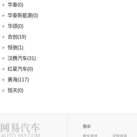
RAV4荣放
(8)
哈弗F7
(7)
海马7X
一汽红旗
(115)
华泰(0)
(4)
传祺GA8
(1)
高尔夫R
(6)
威驰FS
(13)
哈弗M6
海马汽车
(10)
(11)
红旗HQ9
(29)
传祺M8
华泰新能源(0)
安徽大众
(1)
(21)
卡罗拉锐放
(15)
哈弗神兽
(8)
海马8S
(2)
红旗E-HS3
(1)
传祺M6 MAX
(1)
大众ID.UNYX 与众
华颂(0)
(7)
格瑞维亚
(4)
哈弗二代大狗
(2)
海马6P
(5)
红旗H6
(13)
传祺GS4 PLUS
(5)
合创(19)
一汽丰田bZ3
(6)
哈弗初恋
海马新能源
(2)
(17)
红旗H9
(6)
传祺GA6
(13)
亚洲狮
合创汽车
(19)
(7)
哈弗H6 Coupe
恒驰(1)
(2)
爱尚EV
(12)
红旗E-HS9
(2)
传祺GS4 COUPE
(7)
柯斯达
(5)
(17)
哈弗H5
合创Z03
恒大新能源
(1)
汉腾汽车(31)
(5)
红旗EH7
(13)
亚洲龙
(0)
(3)
枭龙MAX
合创V09
(0)
恒驰9
汉腾汽车
(31)
(2)
红旗L5
红星汽车(0)
(22)
卡罗拉
(6)
(2)
哈弗F7x
合创007
(0)
恒驰2
(10)
(13)
红旗E-QM5
汉腾V7
黄海(117)
(6)
威驰
(7)
哈弗F5
(0)
恒驰3
(7)
(14)
红旗H5
汉腾X7
黄海汽车
(117)
恒天(0)
进口丰田
(22)
(12)
哈弗赤兔
(0)
恒驰8
(0)
(3)
红旗H7
汉腾X8
(36)
黄海N1S
海格(16)
(6)
埃尔法
(3)
哈弗H6 DHT-PHEV
(0)
恒驰4
(8)
(0)
红旗H7 PHEV
汉腾X5
(2)
黄海N1
(11)
威尔法
苏州金龙
(16)
(4)
哈弗二代大狗新能源
华骐(0)
(0)
恒驰1
(3)
(12)
红旗HS5
幸福e+
(11)
黄海N3
SUPRA
(5)
(3)
(10)
枭龙
海格H5V
(0)
恒驰7
华晨新日(9)
(19)
(3)
红旗HS7
汉腾X5 EV
(20)
黄海N7
购车
(4)
(6)
哈弗酷狗
海格H5C
(0)
恒驰6
华晨新日
(9)
昊铂(24)
(8)
大牛
新车资讯
试驾评测