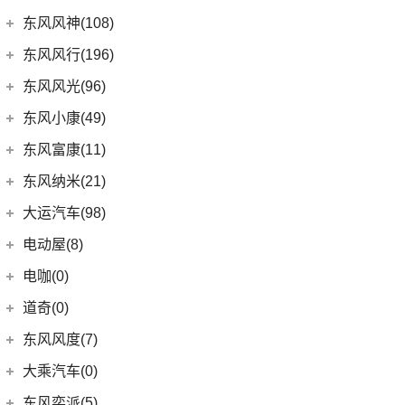
进口DS
(3)
(8)
长安欧尚科尚
(9)
迈巴赫GLS
(2)
高尔夫·纯电
(7)
A5翼舞
(70)
锐骐6
(3)
逸达
东风日产
(62)
东风风神(108)
(3)
(3)
长安欧尚X7 EV
DS 3新能源
(11)
迈巴赫S级
(30)
宝来
(10)
东南DX5
(69)
锐骐7
(3)
逸动DT
(4)
东风日产启辰-T90
东风乘用车
(108)
东风风行(196)
(9)
长安欧尚X7
(11)
探影
(4)
东南DX7
(16)
帕拉索
(3)
东风日产启辰-T70
(9)
皓极
东风柳汽
(196)
东风风光(96)
(27)
科赛Pro
(15)
高尔夫
(10)
东南DX3
(13)
锐骐6EV
(21)
东风日产启辰-D60EV
(13)
奕炫GS
(3)
景逸S50
(2)
欧尚长行
东风小康
(96)
(3)
C-TREK蔚领
东风小康(49)
(46)
锐骐
(3)
东风日产启辰-e30
(2)
奕炫EV
(13)
菱智M5 EV
(6)
(5)
高尔夫·嘉旅
风光500
东风小康
(49)
东风富康(11)
东风汽车
(73)
(7)
东风日产启辰-D60
(5)
风神L7
(9)
风行SX6
(3)
(11)
探岳GTE
风光S560
(6)
小康D71 PLUS
东风富康
(11)
东风纳米(21)
(41)
御风
(9)
启辰大V
(25)
奕炫MAX
(1)
风行T1EV
(22)
(4)
迈腾
风光370
(2)
小康EC36
(4)
富康ES600
(30)
御风P16
东风汽车
(21)
(4)
东风日产启辰-T60EV
大运汽车(98)
(3)
风神AX7
(12)
风行雷霆
(21)
(7)
速腾
风光ix5
(2)
小康K01
(1)
富康ES500
(1)
俊风E11K
(8)
(6)
东风EX1
东风日产启辰-启辰星
大运汽车
(98)
(14)
奕炫
电动屋(8)
(13)
风行S50 EV
(14)
(9)
揽巡
风光330
(4)
小康D52
(6)
e爱丽舍
(1)
俊风ER30
(7)
(5)
东风日产启辰-T60
纳米BOX
(51)
(19)
风神E70
远志M1
重庆小电天体
(8)
(2)
菱智M3
电咖(0)
(12)
(3)
高尔夫GTI
风光580
(8)
小康D72 PLUS
(6)
纳米01
(12)
(31)
皓瀚
大运皮卡
(5)
(8)
星海V9
YOUNG光小新
ID.6 CROZZ
(17)
(4)
风光E1
道奇(0)
(1)
小康C52
SKY EV01
(6)
(16)
悦虎
(27)
风行T5
(10)
(2)
宝来·纯电
风光ix7
(4)
小康C32
东风风度(7)
(29)
菱智M5
(6)
(10)
T-ROC探歌
风光MINI EV
(4)
小康D51
郑州日产
(7)
大乘汽车(0)
(20)
风行T5 EVO
(16)
(17)
大众CC
风光380
(1)
小康K02
(7)
帕拉丁
东风奕派(5)