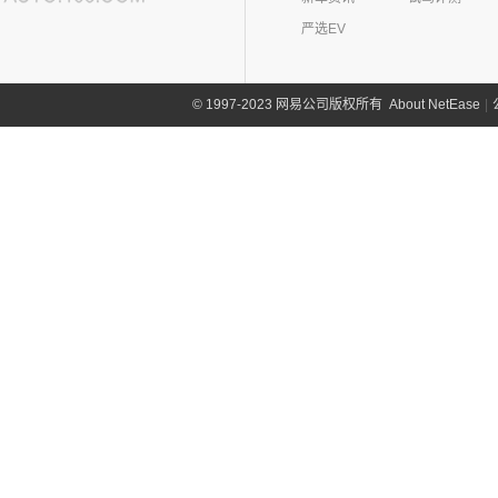
(12)
哈弗大狗
(1)
恒驰5
(3)
华晨新日i03A
昊铂
(24)
I
(40)
黄海N2
严选EV
(4)
哈弗H7
(6)
华晨新日i03
(14)
昊铂HT
(10)
哈弗H6S
iCAR(8)
(10)
昊铂GT
(7)
About NetEase
|
1997-2023 网易公司版权所有
©
哈弗H9
奇瑞新能源
(8)
J
(7)
哈弗H6
iCAR 03
(8)
Jeep(45)
广汽菲克
(26)
吉利(182)
(6)
自由侠
吉利汽车
(182)
几何(54)
(4)
大指挥官
(3)
嘉际ePro
几何汽车
(54)
极氪(27)
(7)
指南者
(7)
帝豪EV
(8)
几何E
极氪汽车
(27)
捷豹(56)
(8)
自由光
(1)
帝豪GL PHEV
(11)
几何G6
ZEEKR 001
(4)
奇瑞捷豹
(34)
捷达(37)
(1)
大指挥官PHEV
(4)
星越S
(4)
几何M6
(3)
极氪X
(9)
捷豹E-PACE
一汽-大众
(37)
捷途(257)
进口Jeep
(19)
(6)
星越
(16)
几何A
ZEEKR 009
(11)
(14)
捷豹XFL
(11)
捷达VA3
奇瑞汽车
(257)
江淮(406)
(5)
牧马人4xe
(5)
帝豪EV Pro
(15)
几何C
(9)
极氪007
(11)
捷豹XEL
(7)
捷达VS5
(20)
捷途X70 PRO
(6)
大切诺基(进口)
江淮汽车
(406)
(2)
博瑞ePro
奇点(0)