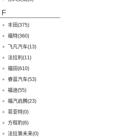
(8)
风行游艇
ID.4 CROZZ
(19)
(6)
风光E3
(2)
小康C56
东风乘用车
(5)
F
(16)
风行M7
(2)
迈腾GTE
(2)
小康C37
eπ 007
(5)
(3)
菱智V3
(11)
探岳
(4)
小康C31
丰田(375)
(25)
菱智PLUS
(6)
大众CC猎装车
(3)
小康K07S
广汽丰田
(161)
福特(360)
(10)
风行S60 EV
(4)
探岳X
(2)
小康K05S
(6)
锋兰达
长安福特
(86)
飞凡汽车(13)
(0)
风行M7新能源
上汽大众
(225)
(1)
小康C51
(2)
致炫
(5)
福特电马
上汽集团
(13)
法拉利(11)
(21)
朗逸
(2)
小康C36
(8)
凌尚
(1)
锐际新能源
(3)
飞凡ER6
法拉利
(11)
福田(610)
(20)
途昂X
(1)
小康C35
(4)
雷凌双擎E+
(8)
锐界L
(3)
飞凡MARVEL R
(2)
法拉利F8
(2)
福田汽车
(610)
途观L PHEV
睿蓝汽车(53)
(2)
致享
(24)
蒙迪欧
(7)
飞凡R7
(2)
法拉利812
(30)
帕萨特
(222)
图雅诺
睿蓝汽车
(53)
福迪(55)
(15)
雷凌
(12)
锐际
SF90
(2)
(9)
途观L
(27)
拓陆者驭途8
(5)
睿蓝9
福迪汽车
(55)
(9)
赛那SIENNA
福汽启腾(23)
(7)
锐界
Roma
(2)
(11)
途安L
(45)
福田G5
(8)
枫叶80v
(18)
(19)
威飒
揽福
福汽新龙马
(23)
(13)
探险者
菲亚特(0)
Portofino
(1)
ID.6 X
(10)
(11)
征服者3
(15)
枫叶60s
(12)
(7)
广汽丰田iA5
雄狮F16
(3)
(8)
福克斯两厢
启腾M70EV
方程豹(6)
(2)
法拉利488
(9)
凌渡
(14)
征服者5
(6)
枫叶30x
(21)
(24)
汉兰达
雄狮F22
(4)
(3)
福睿斯
启腾EX80
方程豹
(6)
法拉第未来(0)
ID.4 X
(14)
(3)
伽途ix5
(11)
睿蓝7
(10)
凯美瑞