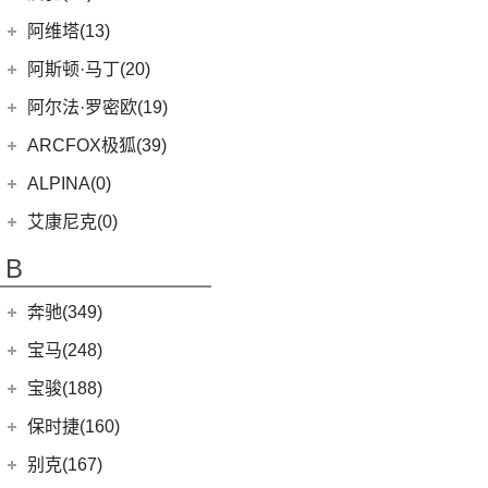
AION S MAX
(5)
爱驰
(11)
阿维塔(13)
(3)
传祺GS4 PHEV
(8)
爱驰U5
阿维塔科技
(13)
阿斯顿·马丁(20)
Aion V
(34)
(3)
爱驰U6
(13)
阿维塔11
阿斯顿·马丁
(20)
阿尔法·罗密欧(19)
AION S Plus
(9)
DBS
(4)
阿尔法·罗密欧
(19)
ARCFOX极狐(39)
Aion Y
(29)
V8 Vantage
(5)
Stelvio
(8)
北汽新能源
(39)
ALPINA(0)
Aion S
(22)
DBX
(6)
Giulia
(11)
(20)
极狐 阿尔法S(ARCFOX αS)
Aion LX
(4)
艾康尼克(0)
DB11
(4)
(19)
极狐 阿尔法T(ARCFOX αT)
(3)
传祺GE3
艾康尼克
(0)
B
Valhalla
(1)
(0)
艾康尼克七系
奔驰(349)
北京奔驰
(116)
宝马(248)
(2)
奔驰EQA
华晨宝马
(90)
宝骏(188)
(9)
奔驰A级
(3)
宝马1系
上汽通用五菱
(188)
保时捷(160)
(4)
奔驰A级AMG
(7)
宝马5系新能源
(6)
宝骏730
保时捷
(160)
别克(167)
(4)
奔驰E级新能源
(1)
宝马X1新能源