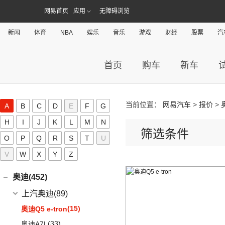
网易首页
应用
无障碍浏览
新闻
体育
NBA
娱乐
音乐
游戏
财经
股票
汽
首页
购车
新车
当前位置：
网易汽车
>
报价
>
A
B
C
D
E
F
G
H
I
J
K
L
M
N
筛选条件
A
O
P
Q
R
S
T
U
V
W
X
Y
Z
AITO(36)
赛力斯汽车
(36)
奥迪(452)
(6)
问界M9
上汽奥迪
(89)
(2)
问界M5 EV
(15)
奥迪Q5 e-tron
(14)
问界M7
(33)
奥迪A7L