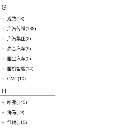
(2)
(5)
福特EVOS
启腾EX7
(6)
豹5
(17)
法拉第未来
(0)
途岳
(2)
萨普
G
(6)
睿蓝X3 PRO
(13)
丰田C-HR
(10)
(4)
福克斯三厢
启腾M70
(22)
FF91
(0)
途昂
(27)
风景G9
(2)
枫叶80v PRO
(5)
丰田C-HR EV
江铃福特
(267)
观致(13)
(4)
新桑塔纳
(65)
风景G7
(23)
威兰达
(79)
新全顺
观致汽车
(13)
广汽传祺(138)
(4)
帕萨特PHEV
(128)
大将军G9
(6)
威兰达高性能版
(3)
领界EV
(6)
观致7
广汽乘用车
(138)
(3)
广汽集团(2)
辉昂
(3)
伽途ix7
(9)
广汽丰田bZ4X
(9)
途睿欧
(1)
观致3
(8)
ID.3
(7)
传祺E8
(16)
拓陆者胜途5
广汽本田
(2)
高合汽车(9)
(3)
致炫X
(11)
撼路者
(6)
观致5
(4)
传祺GS4
(10)
威然
(8)
拓陆者胜途7
(2)
绎乐
华人运通
(9)
国金汽车(0)
一汽丰田
(192)
(7)
福特烈马
(8)
影酷
(5)
途观X
(39)
拓陆者驭途9
(5)
高合HiPhi X
(5)
卡罗拉双擎E+
国机智骏(14)
(7)
领界S
(4)
影豹
(12)
途铠
(4)
高合HiPhi Z
(3)
奕泽E进擎
(15)
国机智骏
(14)
领睿
GMC(10)
(15)
POLO
(15)
传祺M6
(5)
一汽丰田bZ4X
(22)
GX5
(6)
领裕
GMC
(10)
H
(4)
传祺ES9
进口大众
(15)
(17)
奕泽IZOA
(114)
GC1
(3)
新世代全顺
YUKON
(3)
(17)
传祺GS8
(2)
途锐eHybrid
(7)
哈弗(145)
RAV4荣放双擎E+
GC2
(5)
进口福特
(7)
SAVANA
(2)
(5)
传祺GA4 PLUS
(10)
途锐
(18)
皇冠陆放
长城汽车
(145)
海马(19)
(4)
福特F-150
SIERRA
(5)
(9)
传祺E9
(3)
蔚揽
(16)
凌放HARRIER
(5)
哈弗H2
Mustang
(3)
一汽海马
(7)
红旗(115)
(9)
传祺GS3
大众R
(1)
(21)