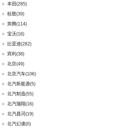
(7)
宝骏310W
(35)
保时捷911
上汽通用别克
(167)
本田(285)
(19)
奔驰C级
(18)
宝马3系
(2)
宝骏E100
Panamera
(26)
(5)
昂科旗
广汽本田
(164)
标致(39)
(6)
奔驰GLA
(6)
宝马iX3
(7)
宝骏RC-5
(23)
保时捷718
(34)
别克GL8
(15)
雅阁
东风标致
(39)
(5)
奔驰EQB
奔腾(114)
(6)
宝马X3
(10)
宝骏RS-7
(14)
Cayenne新能源
(3)
阅朗
(27)
皓影
(3)
(4)
奔驰EQE
标致5008
一汽奔腾
(114)
(5)
宝马X2
宝沃(16)
(7)
宝骏360
Taycan
(21)
(4)
昂科拉GX
(8)
e:NP1 极湃1
(15)
(2)
奔驰GLB
标致4008 PHEV
(14)
(30)
宝马X5
奔腾NAT
宝沃
(16)
(2)
宝骏悦也Plus
比亚迪(282)
(19)
Panamera新能源
(11)
君威
(24)
型格
(24)
(13)
奔驰GLC
标致508L
(9)
(5)
宝马X1
奔腾E01
(4)
(4)
宝骏悦也
宝沃BX5
Cayenne
(13)
比亚迪
(282)
宾利(38)
(5)
昂科拉
(9)
ZR-V 致在
(5)
(2)
奔驰EQC
标致e2008
(17)
(6)
宝马5系
奔腾小马
(7)
(10)
云朵
宝沃BX7
(8)
(2)
Macan新能源
海狮07 EV
宾利
(38)
(3)
别克GL6
北京(49)
(6)
皓影新能源
(20)
(3)
奔驰E级
标致408X
(4)
(10)
宝马i3
奔腾T55
(4)
(2)
宝骏310
宝沃BXi7
Macan
(7)
(12)
护卫舰07
(9)
(2)
微蓝7
添越
北京越野
(49)
(16)
凌派
北京汽车(106)
(3)
标致408
福建奔驰
(28)
(8)
奔腾T77
进口宝马
(126)
(4)
宝骏云海
(6)
海鸥
(12)
(6)
微蓝6
添越PHEV
(15)
(5)
奥德赛
北京BJ30
北京汽车
(106)
(2)
标致508L PHEV
北汽新能源(5)
(18)
威霆
(5)
奔腾T33
(1)
宝马X5新能源
(55)
宝骏530
(5)
宋L
(9)
(10)
威朗
飞驰
(13)
(4)
缤智
北京BJ90
(6)
(1)
标致2008
北京EU7
(10)
奔驰V级
北汽新能源
(5)
(14)
奔腾B70S
北汽制造(55)
(8)
宝马5系(进口)
(6)
宝骏RC-6
(11)
宋PLUS EV
(13)
(15)
昂科威Plus
欧陆
(14)
(27)
飞度
北京BJ40
(9)
(9)
标致4008
北京EU5 PLUS
进口奔驰
(104)
EC5
(3)
(15)
奔腾T99
(3)
宝马i4
北京汽车制造厂
(55)
(6)
宝骏RS-5
北汽瑞翔(16)
(15)
宋Pro DM-i
(15)
昂科威
(17)
(12)
冠道
北京BJ80
(5)
北京U7
EQA
(1)
EC3
(2)
(8)
奔腾T90
(11)
宝马X7
BJ 212
(12)
(4)
宝骏RS-3
北汽瑞翔
(16)
(15)
元PLUS
北汽昌河(19)
(15)
昂科威S
(1)
北京F40
东风本田
(121)
(8)
北京EX3
(17)
奔驰GLE
(13)
奔腾B70
(10)
宝马2系
(4)
(1)
宝骏Valli
北汽小猫
(6)
(11)
秦EV
北汽瑞翔X5
北汽昌河
(19)
(4)
别克GL8新能源
北汽幻速(0)
(6)
本田CR-V新能源
(6)
北京X3
(6)
奔驰GLS