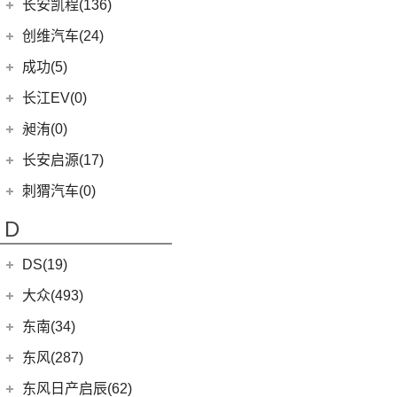
(5)
奔驰GLE AMG
长安欧尚
(140)
(2)
长安凯程(136)
宝马X3M
(10)
唐EV
(13)
山海炮
(6)
长安CS95
(13)
深蓝S7
(1)
奔驰GLS AMG
(3)
长安欧尚Z6智电iDD
(2)
宝马X6M
长安凯程
(136)
创维汽车(24)
(15)
海豹
(4)
炮EV
(16)
长安UNI-K
(16)
长安深蓝SL03
(3)
奔驰GLB AMG
(4)
长安欧尚A600 EV
(2)
宝马X5M
(4)
凯程F300
(17)
汉EV
创维汽车
(24)
(22)
风骏5
成功(5)
(3)
锐程CC
(3)
奔驰S级AMG
(0)
欧尚E01
(2)
宝马X4M
(5)
睿行M90
(2)
比亚迪e9
(24)
创维汽车EV6
航天成功
(5)
(10)
UNI-K 智电iDD
长江EV(0)
(12)
奔驰AMG GT
(7)
欧尚X5 PLUS
(3)
睿行S50
(11)
驱逐舰05
(6)
(1)
悦翔
成功BEV6
昶洧(0)
(9)
奔驰CLA AMG
(13)
长安欧尚Z6
(8)
神骐F30
(16)
宋PLUS DM-i
(4)
(20)
长安CS75 PLUS
成功V2
昶洧
(0)
长安启源(17)
(6)
奔驰E级AMG
(1)
长安欧尚科尚EV
(18)
神骐PLUS
(2)
比亚迪e3
(12)
长安CS85 COUPE
(0)
昶洧TP-488c
(7)
奔驰A级AMG(进口)
长安启源
(17)
(4)
长安欧尚科赛5
刺猬汽车(0)
(18)
睿行M60
(13)
唐新能源
(24)
长安览拓者
(5)
奔驰G AMG
(7)
(4)
长安欧尚X70A
长安启源E07
(9)
睿行EM80
(6)
元Pro
D
(10)
长安CS55 PLUS
(14)
奔驰C级AMG
(10)
(21)
长安欧尚X7 PLUS
长安启源A07
(18)
睿行M80
(15)
长安UNI-T
DS(19)
梅赛德斯-EQ
(7)
(3)
长安欧尚A800
(36)
凯程F70
(9)
长安Lumin
DS汽车
(16)
大众(493)
(7)
(5)
奔驰EQS
奔奔E-Star
(1)
睿行S50T
(5)
锐程PLUS
DS 9
(5)
(7)
(0)
奔驰EQC(进口)
欧诺S
一汽-大众
(251)
东南(34)
(2)
睿行ES30
(10)
长安CS35PLUS
(3)
DS 9新能源
(1)
长安欧尚A600
梅赛德斯-迈巴赫
(20)
ID.7 VIZZION
(7)
(10)
长安之星9
东南汽车
(34)
东风(287)
(8)
长安F70蓝鲸版
DS 7
(8)
(18)
长安欧尚X5
(0)
迈巴赫G级
(32)
揽境
(4)
睿行M70
(3)
东南DX3 EV
郑州日产
(214)
东风日产启辰(62)
(3)
长安CS15