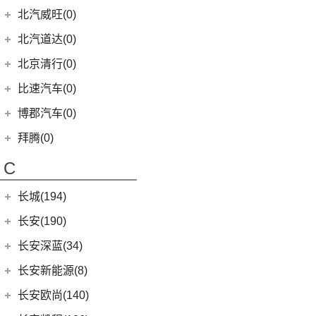
(9)
宝马8系
KiWi EV
(8)
(17)
勇士皮卡
(3)
(5)
海狮05 EV
北汽瑞翔X3
(7)
(2)
世纪
北汽昌河A6
北汽威旺(0)
(9)
本田HR-V
(3)
北京X7 PHEV
(8)
奔驰G级
(2)
宝马2系Gran Tourer
(5)
(2)
宝骏E200
战旗
(19)
汉DM-i
(12)
(3)
君越
北汽昌河M50S
LIFE
(8)
(15)
北京X7
北汽道达(0)
(4)
奔驰C级(进口)
(6)
宝马6系GT
(11)
(4)
宝骏享境
元宝
(14)
海豚
(8)
(2)
英朗
北汽EC100
(4)
本田e:NS1
(14)
北京EU5
(4)
奔驰GLE新能源
北京清行(0)
(9)
宝马iX
(9)
(18)
宝骏RM-5
勇士
(5)
宋MAX DM-i
(3)
(6)
凯越
北汽EV2
(4)
东风本田M-NV
(5)
北京X5
(12)
奔驰CLA级
(8)
宝马Z4
(21)
宝骏510
比速汽车(0)
(3)
元UP
(2)
北汽EV5
(16)
英仕派
(8)
北京U5
(11)
奔驰CLS级
(23)
宝马4系
(19)
秦PLUS EV
博郡汽车(0)
(2)
昌河北斗星X5
(13)
本田UR-V
(10)
北京U5 PLUS
(2)
奔驰C级旅行版
(6)
宝马X6
(11)
秦PLUS DM-i
(2)
昌河北斗星
拜腾(0)
(11)
本田XR-V
(13)
魔方
(3)
奔驰GLC(进口)
(3)
宝马X5(进口)
(5)
秦L
拜腾汽车
(0)
(23)
思域
C
(4)
北京EX5
(6)
奔驰B级
(22)
宝马7系
(3)
比亚迪D1
M-Byte Concept
(0)
(10)
本田CR-V
(6)
奔驰A级(进口)
(5)
宝马X4
长城(194)
(2)
海狮07DM-i
K-Byte Concept
(0)
(8)
享域
(11)
奔驰E级(进口)
宝马M
(32)
(6)
秦Pro DM
长城汽车
(194)
长安(190)
(9)
艾力绅
(13)
奔驰S级
(9)
宝马M4
(9)
比亚迪e2
(98)
炮
长安汽车
(190)
长安深蓝(34)
梅赛德斯-AMG
(74)
(4)
宝马M3
(8)
秦Pro EV
(8)
风骏7
(10)
长安CS75
长安深蓝
(34)
长安新能源(8)
(6)
奔驰GLC AMG
(10)
宝马M8
(5)
海豹06 DM-i
(8)
风骏7 EV
(8)
长安UNI-V
(5)
深蓝G318
长安新能源
(8)
长安欧尚(140)
(3)
奔驰GLA AMG
(1)
宝马M5
(0)
海豹06GT
(41)
金刚炮
(9)
逸动
(0)
深蓝S05
(8)
逸动EV