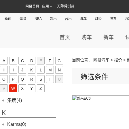
进口捷豹
(22)
(19)
捷达VS7
(5)
捷途大圣i-DM
(7)
网易首页
应用
无障碍浏览
牧马人
(98)
(3)
帝豪S
星锐
奇点汽车
(0)
金杯(158)
(3)
捷豹I-PACE
(53)
捷途X90 PLUS
(1)
角斗士
(10)
(4)
星越ePro
瑞风S4
(0)
奇点iC3
华晨雷诺
(94)
新闻
体育
NBA
娱乐
音乐
游戏
财经
股票
汽
捷尼赛思(39)
(11)
捷豹F-PACE
(31)
捷途X70
(1)
(5)
帝豪EV Pro
瑞风M5
(0)
奇点iS6
(0)
领坤EV
捷尼赛思
(39)
江铃(261)
(8)
捷豹F-TYPE
(15)
捷途大圣
(5)
(4)
远景X6
江淮iEV7L
(11)
大海狮
首页
购车
新车
(12)
捷尼赛思GV80
江铃汽车
(261)
江铃集团新能源(30)
(3)
捷途X70 Coupe
(6)
(5)
吉利ICON
瑞风S7
(31)
阁瑞斯
(4)
捷尼赛思G80
(34)
大道
江铃集团新能源
(10)
(0)
捷途自由者
九龙(34)
(6)
(12)
豪越L
江淮iEV6E
(8)
金杯快运
(4)
捷尼赛思GV60
(16)
域虎3
(18)
(4)
捷途X90
易至EX5
九龙汽车
(34)
(8)
(5)
缤瑞COOL
江淮V7
金龙(70)
当前位置：
网易汽车
>
报价
>
A
B
C
D
E
F
G
(3)
新海狮
(2)
捷尼赛思纯电G80
(30)
域虎9
(6)
(2)
捷途X70S EV
易至EV3
(10)
(64)
(2)
博越L
帅铃T6
九龙A5S
金龙客车
(70)
H
吉利银河(24)
I
J
K
L
M
N
(21)
海狮王
(17)
捷尼赛思G70
(8)
域虎5
(6)
筛选条件
捷途X70 C-DM
雷诺 江铃集团
(20)
(2)
(9)
(3)
博瑞
江淮iEVS4
九龙A4
(24)
凯锐浩克
O
P
Q
R
S
T
U
吉利银河
(24)
(4)
金杯F50
君马(0)
(10)
特顺EV
(14)
捷途X70S
(20)
羿
(3)
(4)
(6)
嘉际
嘉悦X4
艾菲
(24)
凯歌
(7)
(16)
V
W
金杯海狮
银河E8
X
Y
Z
江铃集团轻汽(0)
(40)
宝典
(14)
捷途X70M
(17)
(7)
(4)
博越
江淮iC5
九龙A6
(2)
凯特
(6)
银河E5
绵阳金杯
(10)
(48)
特顺
集度(4)
(8)
山海L9
(13)
(11)
(12)
星瑞
嘉悦A5
九龙A5
(20)
金威
(6)
银河L6
(2)
金典
(7)
域虎EV
集度汽车
(4)
(3)
捷途山海T2
K
(10)
(5)
豪越
嘉悦X7
(5)
银河L7
(8)
大力神K5
(10)
福顺
ROBO-01
(4)
(6)
捷途X95
(2)
(4)
缤越ePro
江淮iEVA50
华晨鑫源
(54)
Karma(0)
(58)
域虎7
(7)
(0)
捷途旅行者
集度SIMUCar
(4)
(102)
博越X
帅铃T8