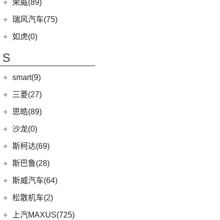
东风日产
(112)
荣威(89)
(4)
起亚K3 EV
(7)
瑞虎8 L
(12)
逍客
(2)
起亚K5 PHEV
上汽集团
(89)
瑞风汽车(75)
(24)
瑞虎7 PLUS
(7)
骐达
(4)
凯绅
(2)
龙猫
(4)
艾瑞泽GX
江汽集团
(75)
如虎(0)
(3)
楼兰
(2)
焕驰
(1)
科莱威CLEVER
(24)
艾瑞泽5 PLUS
(12)
瑞风L6 MAX
S
(5)
日产N7
(5)
KX3傲跑
(12)
荣威RX5
(6)
瑞虎8 PLUS鲲鹏e+
(51)
瑞风M3
(9)
探陆
(5)
起亚KX5
smart(9)
(5)
荣威RX9
(17)
探索06
(3)
瑞风L5
(25)
轩逸
(9)
荣威iMAX8
(7)
smart
(9)
瑞虎7 PLUS新能源
三菱(27)
(9)
瑞风M4
(2)
轩逸·纯电
(8)
荣威i6 MAX新能源
(23)
瑞虎8 PLUS
(9)
smart精灵#1
广汽三菱
(27)
思皓(89)
(6)
劲客
(3)
荣威Ei5
(7)
瑞虎3
(13)
欧蓝德
江淮大众
(2)
沙龙(0)
(6)
天籁
(3)
鲸
(14)
艾瑞泽8
(7)
奕歌
(2)
思皓E20X
沙龙汽车
(0)
斯柯达(69)
(6)
途达
(4)
荣威D5X DMH
(13)
瑞虎5x
(4)
劲炫
江汽集团
(87)
(0)
机甲龙
上汽斯柯达
(69)
斯巴鲁(28)
(15)
奇骏
(14)
荣威i5
(7)
风云A8
(2)
祺智EV
(3)
思皓X4
(7)
柯米克
(14)
ARIYA艾睿雅
斯巴鲁
(28)
斯威汽车(64)
(5)
荣威RX5 MAX
(1)
阿图柯
(5)
思皓E40X
(6)
柯珞克
(2)
新蓝鸟
(11)
森林人
(3)
荣威RX3
华晨鑫源
(64)
松散机车(2)
(4)
思皓X7
(9)
速派
郑州日产
(51)
(3)
力狮
(3)
荣威ei6
(12)
斯威G01
松散机车
(2)
上汽MAXUS(725)
(5)
思皓E50A