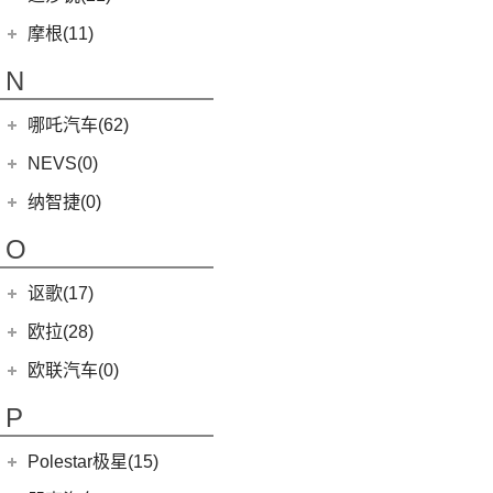
MINI CABRIO
(6)
(23)
马自达CX-5
(2)
迈凯伦570S
(5)
总裁
Modern in
(12)
迈莎锐
(21)
(3)
MG领航新能源
摩根(11)
MINI JCW
(5)
(4)
马自达CX-8
(1)
迈凯伦765LT
MC20
(5)
MG7
(6)
(1)
迈莎锐Urus
摩根
(11)
MINI JCW
(2)
N
(19)
马自达CX-30
(3)
迈凯伦GT
Levante
(6)
(7)
(1)
名爵6
迈莎锐Cayenne
3-Wheeler
(2)
MINI JCW CLUBMAN
(1)
一汽马自达
(14)
(2)
迈凯伦600LT
Grecale
(5)
哪吒汽车(62)
(3)
(15)
名爵eHS
迈莎锐MV600
(1)
摩根4-4
MINI JCW COUNTRYMAN
(2)
(8)
马自达CX-4
(2)
迈凯伦720S
合众新能源
(62)
NEVS(0)
(4)
(3)
名爵ZS
迈莎锐G级
(2)
摩根Aero
(6)
阿特兹
Artura
(4)
(9)
哪吒S
(4)
(1)
名爵EZS
迈莎锐揽胜
国能汽车
(0)
纳智捷(0)
(2)
摩根Roadster
(1)
迈凯伦570GT
(4)
哪吒AYA
(10)
名爵HS
NEVS 9-3
(0)
(1)
摩根Plus 8
O
(22)
哪吒U
(7)
MG领航
NEVS 9-3X
(0)
(1)
摩根Aero 8
讴歌(17)
(9)
哪吒V
(2)
摩根Plus 4
(0)
哪吒GT
广汽讴歌
(17)
欧拉(28)
(9)
哪吒L
(8)
讴歌RDX
欧拉
(28)
欧联汽车(0)
(9)
哪吒X
(9)
讴歌CDX
(5)
欧拉5
P
(3)
芭蕾猫
Polestar极星(15)
(8)
好猫