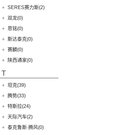
(17)
明锐
(38)
纳瓦拉
(4)
斯巴鲁BRZ
(5)
荣威iMAX8 EV
(5)
斯威X3
(1)
SS SUMMER 夏天
上汽大通
(725)
SERES赛力斯(2)
(3)
爱跑
(5)
柯米克GT
(5)
锐骐7虎啸
(4)
斯巴鲁XV
(3)
荣威ei6 MAX
(11)
斯威X7
(1)
SS DOLPHIN 海豚
G20
(23)
(9)
思皓A5
金康赛力斯
(2)
双龙(0)
(8)
柯迪亚克GT
(6)
途达
(6)
傲虎
(4)
荣威i6 MAX
(4)
钢铁侠
EUNIQ 6
(8)
(10)
思皓QX
(2)
赛力斯SF5
(4)
昕锐
思铭(0)
(2)
奇骏·荣耀
(5)
荣威RX5新能源
(2)
斯威X2
EUNIQ 7
(2)
(7)
思皓曜
SF7
(0)
(4)
昕动
进口日产
(4)
斯达泰克(0)
(29)
斯威G05
FCV80
(1)
(8)
思皓E10X
(9)
柯迪亚克
(0)
日产Ariya
(1)
斯威G01 EV
赛麟(0)
T90
(37)
(33)
思皓X8
(4)
途乐
陕西通家(0)
T70 EV
(1)
T70
(120)
T
EV80
(11)
坦克(39)
EG10
(2)
长城汽车
(39)
腾势(33)
G50
(18)
(0)
坦克800
腾势
(33)
T60
(9)
特斯拉(24)
(1)
坦克500新能源
(9)
腾势D9 DM-i
T90 EV
(2)
特斯拉中国
(13)
天际汽车(2)
(4)
坦克400新能源
(10)
腾势N7
V80
(212)
Model Y
(6)
天际汽车
(2)
泰克鲁斯·腾风(0)
(3)
坦克700
(6)
腾势D9 EV
EV90
(21)
Model 3
(7)