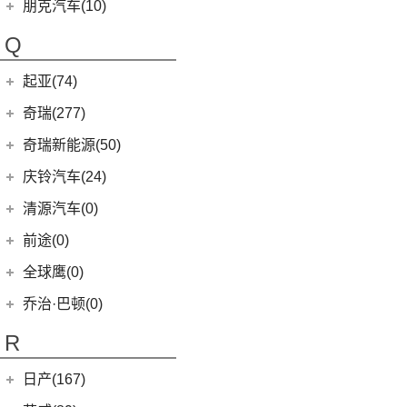
Polestar
(15)
朋克汽车(10)
(5)
好猫GT
Polestar 1
(1)
(0)
朋克猫
朋克汽车
(10)
Q
Precept
(0)
(0)
樱桃猫
(5)
朋克美美
起亚(74)
Polestar 4
(6)
(7)
闪电猫
(1)
朋克啦啦
起亚
(74)
Polestar 2
(6)
奇瑞(277)
(4)
朋克多多
(11)
狮铂拓界
Polestar 3
(2)
奇瑞汽车
(277)
奇瑞新能源(50)
(4)
福瑞迪
(0)
奇瑞TJ-1
奇瑞新能源
(50)
庆铃汽车(24)
(5)
智跑
(16)
瑞虎7
(1)
艾瑞泽5e
庆铃汽车
(24)
清源汽车(0)
(13)
起亚K3
(27)
瑞虎3x
(3)
瑞虎3xe
(24)
TAGA达咖H
清源汽车
(0)
前途(0)
(6)
奕跑
(6)
风云T9
(3)
大蚂蚁
(0)
清源尊者
全球鹰(0)
(4)
嘉华
(7)
艾瑞泽5 GT
(16)
QQ冰淇淋
(0)
清源小尊
(4)
K5凯酷
乔治·巴顿(0)
(35)
瑞虎8
(10)
小蚂蚁
KX CROSS
(2)
(14)
欧萌达
R
(10)
艾瑞泽e
(2)
起亚K3 PHEV
(5)
艾瑞泽5
(4)
瑞虎e
日产(167)
(1)
起亚KX3 EV
(14)
瑞虎8 PRO
eQ7
(3)