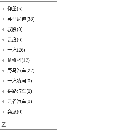
开拓者
(19)
(3)
索纳塔PHEV
金海狮
(5)
(3)
星途追风C-DM
小米SU7
(9)
缤果
(18)
仰望(5)
沃尔沃XC90
(9)
畅巡
(17)
(12)
途胜L
鑫源X30L
(24)
荣光新卡
(7)
星迈罗
仰望
(5)
英菲尼迪(38)
(5)
全新一代 名图
鑫源新能源
(4)
(2)
五菱龙卡
(5)
沃兰多
(3)
仰望U8
(6)
MUFASA 沐飒
(2)
东风英菲尼迪
(34)
好运1号
驭胜(8)
(2)
星云
(8)
创酷
(1)
仰望U9
(5)
领动
(2)
QX50
(11)
新海狮EV
江铃汽车
(8)
云度(6)
(6)
宏光V
(11)
探界者
(1)
仰望U7
(10)
现代ix35
Q50L
(11)
(8)
驭胜S350
云度
(6)
一汽(26)
(26)
宏光MINIEV
(6)
创界
(4)
现代ix25
QX60
(12)
(4)
云度π3
(12)
一汽吉林
(6)
五菱之光
依维柯(12)
(14)
迈锐宝XL
(3)
名图 纯电动
进口英菲尼迪
(4)
(1)
云度V01L
(7)
五菱星辰
(4)
森雅R8
南京依维柯
(12)
野马汽车(22)
(4)
探界者Plus
(3)
菲斯塔 纯电动
QX55
(4)
(1)
云度π1
(5)
五菱星光S
(2)
森雅鸿雁
(12)
Daily欧胜
野马汽车
(22)
一汽凌河(0)
(15)
伊兰特
(0)
云度π7
(6)
五菱NanoEV
一汽红塔
(20)
(5)
斯派卡
(11)
索纳塔
裕路汽车(0)
(2)
五菱征途
(20)
蓝舰T340
(1)
野马EC60
(4)
悦动
云雀汽车(0)
五菱工业
(23)
(14)
博骏
(3)
菲斯塔
奕派(0)
(23)
五菱EV50
(2)
斯派卡EV
进口现代
(6)
Z
(6)
帕里斯帝