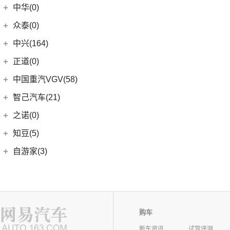
中华(0)
众泰(0)
众泰汽车
(0)
中兴(164)
(0)
众泰TS5
中兴汽车
(164)
正道(0)
(95)
领主
正道
(0)
中国重汽VGV(58)
(14)
小老虎
(0)
正道K350
中国重汽VGV
(58)
智己汽车(21)
(55)
威虎
(0)
正道H500
VGV U70
(18)
智己汽车
(21)
之诺(0)
(0)
正道K750
VGV U70Pro
(14)
(9)
智己LS6
知豆(5)
(0)
正道H600
VGV U75PLUS
(26)
(2)
智己LS7
知豆电动车
(5)
自游家(3)
(0)
正道GT
(5)
智己L7
(5)
知豆彩虹
大乘汽车
(3)
(0)
正道K550
(5)
智己L6
(3)
自游家NV
购车
新车资讯
试驾评测