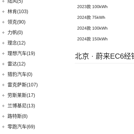
东风雷诺
(3)
陆风(5)
2023款 100kWh
(11)
发现运动版
(3)
雷诺e诺
陆风汽车
(5)
林肯(103)
(15)
揽胜极光L
2024款 75kWh
进口雷诺
(0)
(5)
陆风荣曜
长安林肯
(60)
领克(90)
(2)
发现运动版P300e
Espace
(0)
2024款 100kWh
(18)
冒险家
领克汽车
(90)
力帆(0)
进口路虎
(77)
(0)
达斯特
2024款 150kWh
(12)
航海家
(13)
领克03
重庆力帆
(0)
理念(12)
(1)
卫士P400e
(2)
冒险家PHEV
(12)
领克01
(0)
乐途
理念汽车
(12)
理想汽车(19)
(0)
揽胜极光(进口)
北京 · 蔚来EC6
(13)
林肯Z
(6)
领克06 PHEV
(12)
广汽本田VE-1
(2)
揽胜运动版新能源
理想汽车
(19)
雷达(12)
(15)
飞行家
(6)
领克02
(17)
揽胜
(6)
理想L9
雷达汽车
(12)
猎豹汽车(0)
林肯(进口)
(43)
(3)
领克01新能源
(16)
发现
(6)
理想L8
(12)
雷达RD6
猎豹汽车
(0)
MKZ
(11)
雷克萨斯(107)
(6)
领克09
(11)
揽胜星脉
(1)
理想MEGA
(0)
猎豹Coupe
(5)
航海家(进口)
雷克萨斯
(107)
(14)
领克09 PHEV
劳斯莱斯(17)
(1)
揽胜P400e
(6)
理想L7
(0)
缤歌
MKC
(5)
(8)
(16)
领克06
雷克萨斯RX
劳斯莱斯
(17)
兰博基尼(13)
(20)
卫士
(0)
猎豹CT7
(1)
飞行家PHEV
(0)
(5)
领克ZERO
雷克萨斯LC
(5)
古思特
兰博基尼
(13)
路特斯(8)
(9)
揽胜运动版
(14)
领航员
(4)
(2)
领克02 Hatchback
雷克萨斯UX新能源
(2)
魅影
Huracan
(5)
路特斯
(8)
零跑汽车(69)
(7)
大陆
(6)
(2)
领克03 PHEV
雷克萨斯CT
(6)
库里南
Urus
(3)