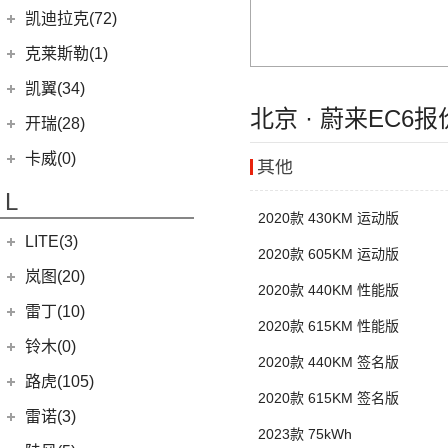
(12)
新海狮
Karma
(0)
凯迪拉克(72)
(12)
捷途X90 PRO
(5)
(2)
帝豪GSe
江淮IEV7S
(15)
新海狮S
Revero GT
(0)
上汽通用凯迪拉克
(72)
克莱斯勒(1)
(40)
捷途X70 PLUS
(5)
(66)
远景
悍途
(27)
小海狮
(11)
凯迪拉克XT6
进口克莱斯勒
(1)
凯翼(34)
(3)
远景X3
(9)
凯迪拉克XT4
北京 · 蔚来EC6
(1)
大捷龙PHEV
(11)
缤越
凯翼
(34)
开瑞(28)
(15)
凯迪拉克XT5
(11)
帝豪
(3)
凯翼E5 EV
开瑞汽车
(28)
卡威(0)
其他
(13)
凯迪拉克CT5
(2)
帝豪L雷神HiP
(4)
凯翼V7
(11)
江豚
L
(5)
LYRIQ锐歌
(13)
星越L
(3)
凯翼X5
(0)
开瑞K50EV
2020款 430KM 运动版
(4)
凯迪拉克GT4
(6)
博越PRO
LITE(3)
(4)
凯翼X3
(2)
开瑞K60
2020款 605KM 运动版
(8)
凯迪拉克CT6
(7)
炫界Pro EV
北汽新能源
(3)
岚图(20)
(4)
优优EV
2020款 440KM 性能版
(7)
凯迪拉克CT4
(9)
轩度
LITE
(3)
(11)
海豚EV
岚图
(20)
雷丁(10)
2020款 615KM 性能版
(4)
炫界
(6)
岚图梦想家
雷丁
(10)
铃木(0)
2020款 440KM 签名版
(10)
岚图FREE
(2)
雷丁i9
进口铃木
(0)
路虎(105)
2020款 615KM 签名版
(4)
岚图追光
(8)
芒果
(0)
吉姆尼
奇瑞路虎
(28)
雷诺(3)
2023款 75kWh
(0)
英格尼斯
(0)
揽胜极光L P300e