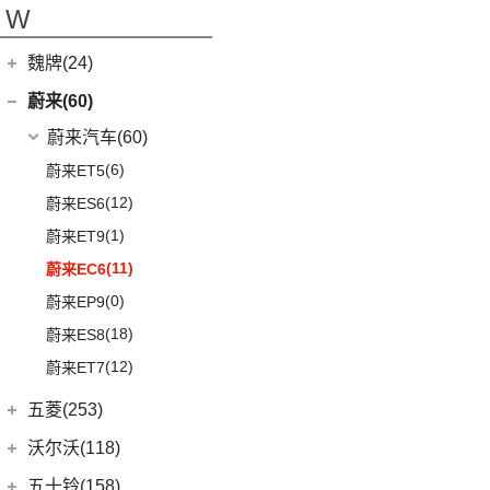
(0)
天际ME-S
泰克鲁斯·腾风
(0)
W
(13)
坦克300
(8)
腾势X
MIFA 9
(29)
进口特斯拉
(11)
(2)
天际ME7
GT96 TREV
(0)
(18)
坦克500
EUNIQ 5
(9)
魏牌(24)
Cybertruck
(3)
(0)
天际ME5
EV30
(19)
Roadster
(0)
长城汽车
(24)
蔚来(60)
G90
(27)
Model S
(4)
(3)
玛奇朵DHT
蔚来汽车
(60)
V90
(122)
Model X
(4)
(7)
摩卡
(6)
蔚来ET5
D60
(12)
(4)
拿铁DHT
(12)
蔚来ES6
(6)
领地
(4)
摩卡新能源
(1)
蔚来ET9
D90 Pro
(16)
(0)
圆梦
(11)
蔚来EC6
G10
(18)
(2)
玛奇朵DHT-PHEV
(0)
蔚来EP9
(4)
拿铁DHT-PHEV
(18)
蔚来ES8
(12)
蔚来ET7
五菱(253)
上汽通用五菱
(230)
沃尔沃(118)
(14)
荣光S
沃尔沃亚太
(83)
五十铃(158)