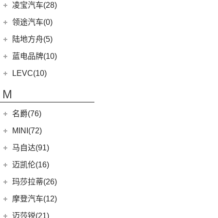
ELETRE
(4)
零跑汽车
(69)
凌宝汽车(28)
(9)
(23)
领克05
雷克萨斯NX
(0)
浮影
Aventador
(5)
EMIRA
(2)
(14)
零跑T03
吉麦新能源
(28)
领途汽车(0)
(21)
(2)
领克02 PHEV
雷克萨斯ES
(2)
幻影
Evija
(1)
(6)
零跑S01
(17)
凌宝BOX
(5)
(2)
领克05 PHEV
雷克萨斯LM
陆地方舟(5)
(2)
曜影
Evora
(1)
(26)
零跑C11
(4)
凌宝uni
(3)
(14)
领克07
雷克萨斯LS
陆地方舟
(5)
蓝电品牌(10)
(23)
零跑C01
(7)
凌宝COCO
(15)
雷克萨斯UX
(5)
威途X35
蓝电品牌
(10)
LEVC(10)
(8)
蓝电E5
LEVC
(10)
M
(2)
蓝电E5 PLUS
L380
(4)
名爵(76)
LEVC TX
(6)
上汽集团
(76)
MINI(72)
Cyberster
(4)
MINI
(67)
马自达(91)
(3)
MG5天蝎座
MINI 3-DOOR
(25)
长安马自达
(77)
迈凯伦(16)
MG MULAN
(7)
MINI 5-DOOR
(10)
(20)
马自达3 昂克赛拉
迈凯伦
(16)
玛莎拉蒂(26)
MG ONE
(11)
MINI CLUBMAN
(11)
(0)
马自达EZ-6
(0)
塞纳
玛莎拉蒂
(26)
摩登汽车(12)
(2)
名爵5
MINI COUNTRYMAN
(15)
(11)
马自达CX-50行也
(1)
迈凯伦540C
Ghibli
(5)
摩登汽车
(12)
迈莎锐(21)
(5)
名爵6新能源