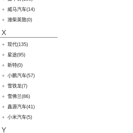
(6)
五菱佳辰
(13)
沃尔沃XC60 E驱混动
江西五十铃
(158)
威马汽车(14)
(6)
五菱星光
(8)
沃尔沃S60
(44)
经典瑞迈
威马汽车
(14)
潍柴英致(0)
(6)
宏光S3
(8)
沃尔沃S90 E驱混动
D-MAX
(14)
(3)
威马EX6
X
(9)
荣光
(9)
沃尔沃C40纯电
(57)
铃拓
(3)
威马EX5
(2)
缤果PLUS
(13)
沃尔沃S90
现代(135)
(16)
瑞迈S
(4)
威马E.5
(7)
五菱星驰
(7)
沃尔沃XC40
(27)
mu-X牧游侠
北京现代
(129)
星途(95)
(4)
威马W6
(9)
凯捷
(4)
沃尔沃EX30
(2)
EO 羿欧
(0)
威马M7
星途
(95)
新特(0)
(17)
宏光PLUS
(8)
沃尔沃S60 E驱混动
(3)
昂希诺 纯电动
(6)
星纪元 ES
小鹏汽车(57)
(3)
荣光V
(0)
沃尔沃EX90
(11)
胜达
(14)
星途追风
小鹏汽车
(57)
雪铁龙(7)
(8)
五菱Air ev晴空
(6)
沃尔沃XC40纯电
(4)
悦纳
(7)
星途瑶光C-DM
(4)
小鹏汽车X9
(8)
荣光EV
东风雪铁龙
(7)
雪佛兰(86)
(7)
沃尔沃XC60
(3)
领动 PHEV
(17)
星途瑶光
(9)
小鹏汽车G3i
(3)
之光小卡
(4)
凡尔赛C5 X
进口沃尔沃
(35)
上汽通用雪佛兰
(86)
鑫源汽车(41)
(7)
瑞纳
(18)
星途凌云
(11)
小鹏汽车G9
(7)
宏光
(1)
天逸BEYOND PHEV
(3)
(6)
沃尔沃XC90 E驱混动
科鲁泽
华晨鑫源
(37)
(4)
昂希诺
小米汽车(5)
(22)
星途揽月
(23)
小鹏汽车P7
(18)
荣光小卡
(2)
天逸BEYOND
(8)
沃尔沃V60
(3)
科沃兹
(6)
(6)
库斯途
鑫源X30
小米汽车
(5)
(8)
星纪元 ET
Y
(10)
小鹏汽车P5
(6)
五菱征程
(6)
沃尔沃V90
(13)