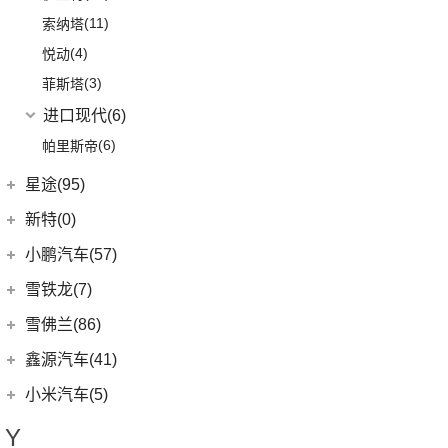
(12)
五菱之光
(11)
索纳塔
(2)
五菱征途
(4)
悦动
五菱工业
(23)
(3)
菲斯塔
(23)
五菱EV50
进口现代
(6)
(6)
帕里斯帝
星途(95)
星途
(95)
新特(0)
(6)
星纪元 ES
小鹏汽车(57)
(14)
星途追风
小鹏汽车
(57)
雪铁龙(7)
(7)
星途瑶光C-DM
(4)
小鹏汽车X9
东风雪铁龙
(7)
雪佛兰(86)
(17)
星途瑶光
(9)
小鹏汽车G3i
(4)
凡尔赛C5 X
上汽通用雪佛兰
(86)
鑫源汽车(41)
(22)
星途揽月
(11)
小鹏汽车G9
(1)
天逸BEYOND PHEV
(3)
科沃兹
华晨鑫源
(37)
小米汽车(5)
(8)
星纪元 ET
(23)
小鹏汽车P7
(2)
天逸BEYOND
(6)
科鲁泽
(6)
鑫源X30
小米汽车
(5)
(3)
星途追风C-DM
Y
(10)
小鹏汽车P5
(13)