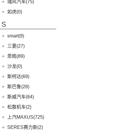
(2)
起亚K5 PHEV
上汽集团
(89)
瑞风汽车(75)
(14)
瑞虎8 PRO
(12)
逍客
(4)
凯绅
(2)
龙猫
(4)
艾瑞泽GX
江汽集团
(75)
如虎(0)
(7)
骐达
(2)
焕驰
(12)
荣威RX5
(24)
艾瑞泽5 PLUS
(12)
瑞风L6 MAX
S
(5)
日产N7
(5)
起亚KX5
(9)
荣威iMAX8
(6)
瑞虎8 PLUS鲲鹏e+
(3)
瑞风L5
(2)
轩逸·纯电
(5)
KX3傲跑
smart(9)
(5)
荣威RX9
(7)
瑞虎7 PLUS新能源
(51)
瑞风M3
(25)
轩逸
(1)
科莱威CLEVER
(17)
smart
(9)
探索06
三菱(27)
(9)
瑞风M4
(9)
探陆
(8)
荣威i6 MAX新能源
(23)
瑞虎8 PLUS
(9)
smart精灵#1
广汽三菱
(27)
思皓(89)
(6)
劲客
(3)
荣威Ei5
(14)
艾瑞泽8
(13)
欧蓝德
江淮大众
(2)
沙龙(0)
(6)
天籁
(3)
鲸
(7)
瑞虎3
(7)
奕歌
(2)
思皓E20X
沙龙汽车
(0)
斯柯达(69)
(6)
途达
(4)
荣威D5X DMH
(13)
瑞虎5x
(2)
祺智EV
江汽集团
(87)
(0)
机甲龙
上汽斯柯达
(69)
斯巴鲁(28)
(15)
奇骏
(14)
荣威i5
(7)
风云A8
(4)
劲炫
(3)
思皓X4
(9)
速派
(14)
ARIYA艾睿雅
斯巴鲁
(28)
斯威汽车(64)
(5)
荣威RX5 MAX
(1)
阿图柯
(4)
思皓X7
(6)
柯珞克
(2)
新蓝鸟
(11)
森林人
(3)
荣威ei6
华晨鑫源
(64)
松散机车(2)
(5)
思皓E40X
(7)
柯米克
郑州日产
(51)
(3)
力狮
(5)
荣威iMAX8 EV
(12)
斯威G01
松散机车
(2)
上汽MAXUS(725)
(3)
爱跑
(17)
明锐
(38)
纳瓦拉
(4)
斯巴鲁BRZ
(3)
荣威RX3
(5)
斯威X3
(1)
SS SUMMER 夏天
上汽大通
(725)
SERES赛力斯(2)
(5)
思皓E50A
(8)
柯迪亚克GT