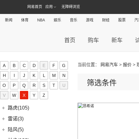
(15)
新海狮S
Revero GT
(0)
上汽通用凯迪拉克
(72)
克莱斯勒(1)
(7)
捷途旅行者
网易首页
应用
无障碍浏览
(5)
(66)
远景
悍途
(27)
小海狮
(11)
凯迪拉克XT6
进口克莱斯勒
(1)
凯翼(34)
(3)
远景X3
新闻
体育
NBA
娱乐
音乐
游戏
财经
股票
汽
(13)
凯迪拉克CT5
(1)
大捷龙PHEV
(11)
缤越
凯翼
(34)
开瑞(28)
(15)
凯迪拉克XT5
(11)
帝豪
(4)
凯翼V7
开瑞汽车
(28)
卡威(0)
首页
购车
新车
(9)
凯迪拉克XT4
(2)
帝豪L雷神HiP
(3)
凯翼E5 EV
(11)
江豚
L
(5)
LYRIQ锐歌
(13)
星越L
(3)
凯翼X5
(0)
开瑞K50EV
(4)
凯迪拉克GT4
(6)
博越PRO
LITE(3)
(4)
凯翼X3
当前位置：
网易汽车
>
报价
>
A
B
C
D
E
F
G
(2)
开瑞K60
(8)
凯迪拉克CT6
(7)
炫界Pro EV
北汽新能源
(3)
岚图(20)
(4)
H
优优EV
I
J
K
L
M
N
(7)
凯迪拉克CT4
筛选条件
(9)
轩度
LITE
(3)
(11)
海豚EV
岚图
(20)
O
P
Q
R
S
T
U
雷丁(10)
(4)
炫界
(6)
岚图梦想家
V
W
X
Y
Z
雷丁
(10)
铃木(0)
(10)
岚图FREE
(2)
雷丁i9
进口铃木
(0)
路虎(105)
(4)
岚图追光
(8)
芒果
(0)
吉姆尼
奇瑞路虎
(28)
雷诺(3)
(0)
英格尼斯
(0)
揽胜极光L P300e
东风雷诺
(3)
陆风(5)
(11)
发现运动版
(3)
雷诺e诺