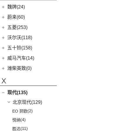
GT96 TREV
(0)
(13)
坦克300
EUNIQ 5
(9)
魏牌(24)
Cybertruck
(3)
(0)
天际ME5
EV30
(19)
Roadster
(0)
长城汽车
(24)
蔚来(60)
G90
(27)
Model S
(4)
(3)
玛奇朵DHT
蔚来汽车
(60)
五菱(253)
V90
(122)
Model X
(4)
(7)
摩卡
(6)
蔚来ET5
上汽通用五菱
(230)
沃尔沃(118)
D60
(12)
(4)
拿铁DHT
(12)
蔚来ES6
(14)
荣光S
沃尔沃亚太
(83)
五十铃(158)
(6)
领地
(0)
圆梦
(1)
蔚来ET9
(6)
五菱佳辰
(13)
沃尔沃XC60 E驱混动
江西五十铃
(158)
威马汽车(14)
D90 Pro
(16)
(2)
玛奇朵DHT-PHEV
(11)
蔚来EC6
(6)
五菱星光
(8)
沃尔沃S60
(44)
经典瑞迈
G10
(18)
威马汽车
(14)
潍柴英致(0)
(4)
摩卡新能源
(0)
蔚来EP9
(6)
宏光S3
(8)
沃尔沃S90 E驱混动
D-MAX
(14)
(3)
威马EX6
(4)
拿铁DHT-PHEV
X
(18)
蔚来ES8
(9)
荣光
(9)
沃尔沃C40纯电
(57)
铃拓
(3)
威马EX5
(12)
蔚来ET7
(2)
缤果PLUS
(4)
沃尔沃EX30
现代(135)
(16)
瑞迈S
(4)
威马E.5
(7)
五菱星驰
(7)
沃尔沃XC60
(27)
mu-X牧游侠
北京现代
(129)
(4)
威马W6
(17)
宏光PLUS
(0)
沃尔沃EX90
(2)
EO 羿欧
(0)
威马M7
(3)
荣光V
(6)
沃尔沃XC40纯电
(4)
悦纳
(9)
凯捷
(8)
沃尔沃S60 E驱混动
(11)
胜达