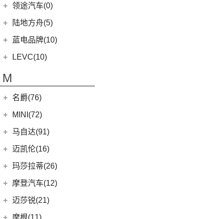
(14)
零跑T03
吉麦新能源
(28)
领途汽车(0)
(21)
(2)
领克05 PHEV
雷克萨斯ES
(2)
幻影
Evija
(1)
(6)
零跑S01
(4)
凌宝uni
(5)
(2)
领克02 PHEV
雷克萨斯LM
陆地方舟(5)
(2)
曜影
Evora
(1)
(26)
零跑C11
(17)
凌宝BOX
(3)
(14)
领克07
雷克萨斯LS
陆地方舟
(5)
蓝电品牌(10)
(23)
零跑C01
(7)
凌宝COCO
(15)
雷克萨斯UX
(5)
威途X35
蓝电品牌
(10)
LEVC(10)
(8)
蓝电E5
LEVC
(10)
M
(2)
蓝电E5 PLUS
L380
(4)
名爵(76)
LEVC TX
(6)
上汽集团
(76)
MINI(72)
Cyberster
(4)
MINI
(67)
马自达(91)
MG MULAN
(7)
MINI 3-DOOR
(25)
长安马自达
(77)
迈凯伦(16)
(3)
MG5天蝎座
MINI 5-DOOR
(10)
(20)
马自达3 昂克赛拉
迈凯伦
(16)
玛莎拉蒂(26)
MG ONE
(11)
MINI CLUBMAN
(11)
(0)
马自达EZ-6
(0)
塞纳
玛莎拉蒂
(26)
摩登汽车(12)
(2)
名爵5
MINI COUNTRYMAN
(15)
(11)
马自达CX-50行也
(2)
迈凯伦570S
Ghibli
(5)
摩登汽车
(12)
迈莎锐(21)
(5)
名爵6新能源
MINI CABRIO
(6)
(23)
马自达CX-5
(1)
迈凯伦540C
(5)
总裁
Modern in
(12)
迈莎锐
(21)
(3)
MG领航新能源
摩根(11)