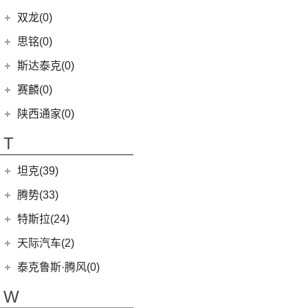
(5)
锐骐7虎啸
(6)
傲虎
(4)
荣威i6 MAX
(11)
斯威X7
(1)
SS DOLPHIN 海豚
G20
(23)
(7)
思皓曜
金康赛力斯
(2)
双龙(0)
(5)
柯米克GT
(6)
途达
(4)
斯巴鲁XV
(3)
荣威ei6 MAX
(4)
钢铁侠
EUNIQ 7
(2)
(8)
思皓E10X
(2)
赛力斯SF5
(4)
昕锐
思铭(0)
(2)
奇骏·荣耀
(5)
荣威RX5新能源
(2)
斯威X2
EUNIQ 6
(8)
(9)
思皓A5
SF7
(0)
(4)
昕动
进口日产
(4)
斯达泰克(0)
(29)
斯威G05
FCV80
(1)
(10)
思皓QX
(9)
柯迪亚克
(0)
日产Ariya
(1)
斯威G01 EV
赛麟(0)
T70 EV
(1)
(33)
思皓X8
(4)
途乐
陕西通家(0)
T90
(37)
T70
(120)
T
EG10
(2)
坦克(39)
EV80
(11)
长城汽车
(39)
腾势(33)
G50
(18)
(0)
坦克800
腾势
(33)
T60
(9)
特斯拉(24)
(1)
坦克500新能源
(9)
腾势D9 DM-i
T90 EV
(2)
特斯拉中国
(13)
天际汽车(2)
(18)
坦克500
(10)
腾势N7
V80
(212)
Model Y
(6)
天际汽车
(2)
泰克鲁斯·腾风(0)
(3)
坦克700
(6)
腾势D9 EV
EV90
(21)
Model 3
(7)
(0)
天际ME-S
泰克鲁斯·腾风
(0)
W
(4)
坦克400新能源
(8)
腾势X
MIFA 9
(29)
进口特斯拉
(11)
(2)
天际ME7