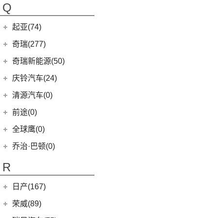
(0)
朋克猫
朋克汽车
(10)
Q
Precept
(0)
(0)
樱桃猫
(5)
朋克美美
起亚(74)
Polestar 4
(6)
(7)
闪电猫
(1)
朋克啦啦
起亚
(74)
Polestar 2
(6)
奇瑞(277)
(4)
朋克多多
(4)
福瑞迪
Polestar 3
(2)
奇瑞汽车
(277)
奇瑞新能源(50)
(13)
起亚K3
(6)
风云T9
奇瑞新能源
(50)
庆铃汽车(24)
(11)
狮铂拓界
(0)
奇瑞TJ-1
(1)
艾瑞泽5e
庆铃汽车
(24)
清源汽车(0)
(5)
智跑
(16)
瑞虎7
(3)
瑞虎3xe
(24)
TAGA达咖H
清源汽车
(0)
前途(0)
(6)
奕跑
(27)
瑞虎3x
(3)
大蚂蚁
(0)
清源尊者
全球鹰(0)
(2)
起亚K3 PHEV
(7)
艾瑞泽5 GT
(16)
QQ冰淇淋
(0)
清源小尊
(4)
嘉华
乔治·巴顿(0)
(35)
瑞虎8
(10)
小蚂蚁
(4)
K5凯酷
(14)
欧萌达
R
(10)
艾瑞泽e
KX CROSS
(2)
(5)
艾瑞泽5
(4)
瑞虎e
日产(167)
(1)
起亚KX3 EV
(7)
瑞虎8 L
eQ7
(3)
东风日产
(112)
荣威(89)
(4)
起亚K3 EV
(24)
瑞虎7 PLUS
(3)
楼兰