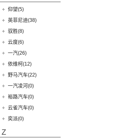
开拓者
(19)
金海狮
(5)
(18)
星途凌云
小米SU7
仰望(5)
(7)
星迈罗
(12)
鑫源X30L
(9)
畅巡
仰望
(5)
英菲尼迪(38)
鑫源新能源
(4)
(5)
沃兰多
(3)
仰望U8
(2)
东风英菲尼迪
(34)
好运1号
驭胜(8)
(8)
创酷
(1)
仰望U9
(2)
QX50
(11)
新海狮EV
江铃汽车
(8)
云度(6)
(11)
探界者
(1)
仰望U7
Q50L
(11)
(8)
驭胜S350
云度
(6)
一汽(26)
(6)
创界
QX60
(12)
(4)
云度π3
一汽吉林
(6)
依维柯(12)
(14)
迈锐宝XL
进口英菲尼迪
(4)
(1)
云度V01L
(4)
森雅R8
南京依维柯
(12)
野马汽车(22)
(4)
探界者Plus
QX55
(4)
(0)
云度π7
(2)
森雅鸿雁
(12)
Daily欧胜
野马汽车
(22)
一汽凌河(0)
(1)
云度π1
一汽红塔
(20)
(5)
斯派卡
裕路汽车(0)
(20)
蓝舰T340
(1)
野马EC60
云雀汽车(0)
(14)
博骏
奕派(0)
(2)
斯派卡EV
Z