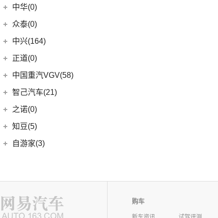
中华(0)
众泰(0)
众泰汽车
(0)
中兴(164)
(0)
众泰TS5
中兴汽车
(164)
正道(0)
(95)
领主
正道
(0)
中国重汽VGV(58)
(14)
小老虎
(0)
正道K350
中国重汽VGV
(58)
智己汽车(21)
(55)
威虎
(0)
正道H500
VGV U70Pro
(14)
智己汽车
(21)
之诺(0)
(0)
正道H600
VGV U70
(18)
(9)
智己LS6
知豆(5)
(0)
正道K750
VGV U75PLUS
(26)
(2)
智己LS7
知豆电动车
(5)
自游家(3)
(0)
正道GT
(5)
智己L7
(5)
知豆彩虹
大乘汽车
(3)
(0)
正道K550
(5)
智己L6
(3)
自游家NV
购车
新车资讯
试驾评测