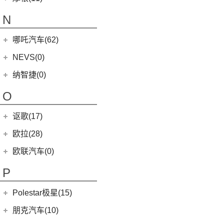
MINI JCW
(5)
(4)
马自达CX-8
(1)
迈凯伦765LT
MC20
(5)
(3)
(1)
名爵eHS
迈莎锐Urus
摩根
(11)
MINI JCW
(2)
N
(19)
马自达CX-30
(2)
迈凯伦720S
Levante
(6)
MG7
(6)
(1)
迈莎锐Cayenne
3-Wheeler
(2)
MINI JCW CLUBMAN
(1)
一汽马自达
(14)
(3)
迈凯伦GT
Grecale
(5)
哪吒汽车(62)
(7)
(15)
名爵6
迈莎锐MV600
(1)
摩根4-4
MINI JCW COUNTRYMAN
(2)
(8)
马自达CX-4
(2)
迈凯伦600LT
合众新能源
(62)
NEVS(0)
(4)
(3)
名爵ZS
迈莎锐G级
(2)
摩根Aero
(6)
阿特兹
Artura
(4)
(9)
哪吒S
(4)
(1)
名爵EZS
迈莎锐揽胜
国能汽车
(0)
纳智捷(0)
(1)
摩根Plus 8
(1)
迈凯伦570GT
(4)
哪吒AYA
(10)
名爵HS
NEVS 9-3
(0)
(2)
摩根Roadster
O
(22)
哪吒U
(7)
MG领航
NEVS 9-3X
(0)
(1)
摩根Aero 8
讴歌(17)
(9)
哪吒V
(2)
摩根Plus 4
(9)
哪吒L
广汽讴歌
(17)
欧拉(28)
(0)
哪吒GT
(8)
讴歌RDX
欧拉
(28)
欧联汽车(0)
(9)
哪吒X
(9)
讴歌CDX
(3)
芭蕾猫
P
(5)
欧拉5
Polestar极星(15)
(8)
好猫
Polestar
(15)
朋克汽车(10)
(5)
好猫GT
Polestar 1
(1)