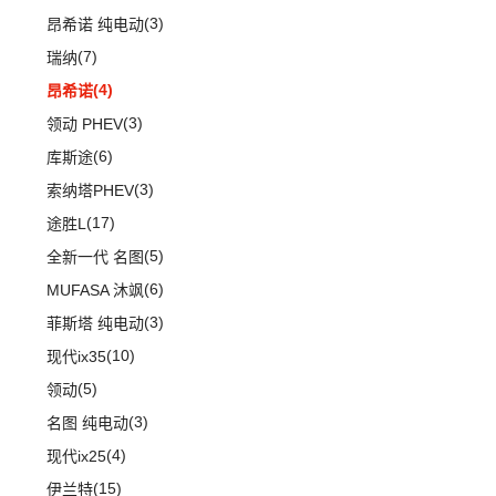
(8)
五菱Air ev晴空
(13)
沃尔沃S90
(3)
昂希诺 纯电动
(8)
荣光EV
(7)
沃尔沃XC40
(7)
瑞纳
(3)
之光小卡
进口沃尔沃
(35)
(4)
昂希诺
(7)
宏光
(3)
沃尔沃XC90 E驱混动
(3)
领动 PHEV
(18)
荣光小卡
(8)
沃尔沃V60
(6)
库斯途
(9)
缤果
(6)
沃尔沃V90
(3)
索纳塔PHEV
(6)
五菱征程
(18)
沃尔沃XC90
(17)
途胜L
(24)
荣光新卡
(5)
全新一代 名图
(2)
星云
(6)
MUFASA 沐飒
(2)
五菱龙卡
(3)
菲斯塔 纯电动
(6)
宏光V
(10)
现代ix35
(26)
宏光MINIEV
(5)
领动
(7)
五菱星辰
(3)
名图 纯电动
(5)
五菱星光S
(4)
现代ix25
(6)
五菱NanoEV
(15)
伊兰特