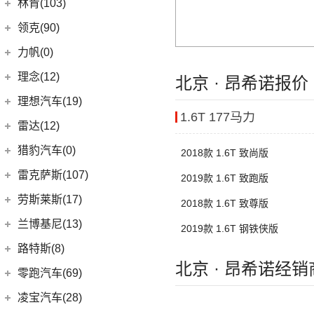
陆风汽车
(5)
林肯(103)
(15)
揽胜极光L
进口雷诺
(0)
(5)
陆风荣曜
长安林肯
(60)
领克(90)
(2)
发现运动版P300e
Espace
(0)
(18)
冒险家
领克汽车
(90)
力帆(0)
进口路虎
(77)
(0)
达斯特
(12)
航海家
(6)
领克02
重庆力帆
(0)
理念(12)
北京 · 昂希诺报价
(1)
卫士P400e
(2)
冒险家PHEV
(13)
领克03
(0)
乐途
理念汽车
(12)
理想汽车(19)
(0)
揽胜极光(进口)
(13)
林肯Z
(6)
领克06 PHEV
1.6T 177马力
(12)
广汽本田VE-1
(2)
揽胜运动版新能源
理想汽车
(19)
雷达(12)
(15)
飞行家
(12)
领克01
(17)
揽胜
(6)
理想L8
雷达汽车
(12)
猎豹汽车(0)
2018款 1.6T 致尚版
林肯(进口)
(43)
(6)
领克09
(16)
发现
(6)
理想L9
(12)
雷达RD6
猎豹汽车
(0)
MKZ
(11)
雷克萨斯(107)
(3)
领克01新能源
2019款 1.6T 致跑版
(11)
揽胜星脉
(1)
理想MEGA
(0)
猎豹Coupe
(5)
航海家(进口)
雷克萨斯
(107)
(14)
领克09 PHEV
劳斯莱斯(17)
2018款 1.6T 致尊版
(1)
揽胜P400e
(6)
理想L7
(0)
缤歌
(1)
飞行家PHEV
(8)
(16)
领克06
雷克萨斯RX
劳斯莱斯
(17)
兰博基尼(13)
(9)
揽胜运动版
2019款 1.6T 钢铁侠版
(0)
猎豹CT7
MKC
(5)
(5)
(4)
领克02 Hatchback
雷克萨斯LC
(5)
古思特
兰博基尼
(13)
路特斯(8)
(20)
卫士
(14)
领航员
(0)
(6)
领克ZERO
雷克萨斯CT
(2)
魅影
北京 · 昂希诺经销
Huracan
(5)
路特斯
(8)
零跑汽车(69)
(7)
大陆
(9)
(2)
领克05
雷克萨斯UX新能源
(6)
库里南
Urus
(3)
ELETRE
(4)
零跑汽车
(69)
凌宝汽车(28)
(23)
(2)
领克03 PHEV
雷克萨斯NX
(0)
浮影
Aventador
(5)
EMIRA
(2)