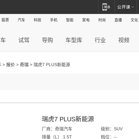
股票
汽车
科技
手机
智能
家电
时尚
直播
文化
新车
试驾
导购
车型库
行业
视频
车
>
报价
>
奇瑞
> 瑞虎7 PLUS新能源
瑞虎7 PLUS新能源
厂商：奇瑞汽车
级别：SUV
排量（L）:1.5T
档位：--