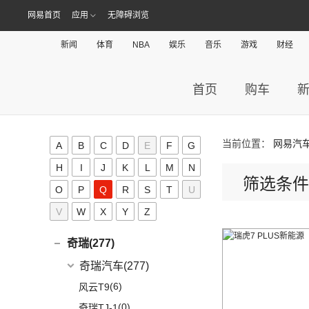
O
(22)
哪吒U
(7)
MG领航
NEVS 9-3X
(0)
网易首页
应用
无障碍浏览
(1)
摩根Aero 8
讴歌(17)
(9)
哪吒V
(2)
摩根Plus 4
新闻
体育
NBA
娱乐
音乐
游戏
财经
(9)
哪吒L
广汽讴歌
(17)
欧拉(28)
(0)
哪吒GT
(8)
讴歌RDX
欧拉
(28)
欧联汽车(0)
首页
购车
(9)
哪吒X
(9)
讴歌CDX
(3)
芭蕾猫
P
(5)
欧拉5
Polestar极星(15)
(8)
好猫
当前位置：
网易汽
A
B
C
D
E
F
G
Polestar
(15)
朋克汽车(10)
(5)
好猫GT
H
I
J
K
L
M
N
筛选条件
Polestar 1
(1)
(0)
朋克猫
朋克汽车
(10)
Q
O
P
Q
R
S
T
U
Precept
(0)
(0)
樱桃猫
(5)
朋克美美
V
W
X
Y
Z
起亚(74)
Polestar 4
(6)
(7)
闪电猫
(1)
朋克啦啦
起亚
(74)
Polestar 2
(6)
奇瑞(277)
(4)
朋克多多
(4)
福瑞迪
Polestar 3
(2)
奇瑞汽车
(277)
(13)
起亚K3
(6)
风云T9
(11)
狮铂拓界
(0)
奇瑞TJ-1