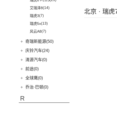
瑞虎8 PLUS
行
(14)
艾瑞泽8
北京 · 瑞
(7)
瑞虎3
(13)
瑞虎5x
(7)
风云A8
奇瑞新能源(50)
奇瑞新能源
(50)
庆铃汽车(24)
(1)
艾瑞泽5e
庆铃汽车
(24)
清源汽车(0)
(3)
瑞虎3xe
(24)
TAGA达咖H
清源汽车
(0)
前途(0)
(3)
大蚂蚁
(0)
清源尊者
全球鹰(0)
(16)
QQ冰淇淋
(0)
清源小尊
乔治·巴顿(0)
(10)
小蚂蚁
R
(10)
艾瑞泽e
(4)
瑞虎e
日产(167)
eQ7
(3)