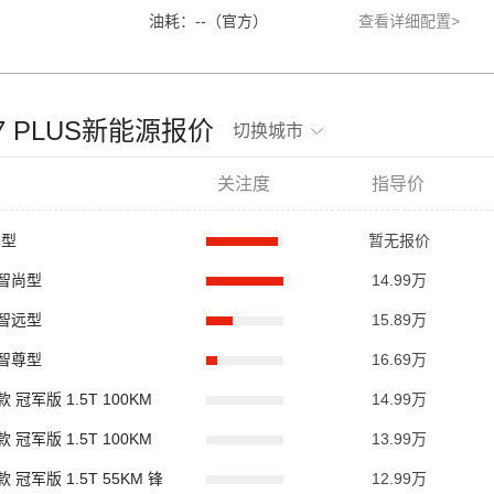
油耗：--（官方）
查看详细配置>
虎7 PLUS新能源报价
切换城市
关注度
指导价
本型
暂无报价
i 智尚型
14.99万
i 智远型
15.89万
i 智尊型
16.69万
款 冠军版 1.5T 100KM
14.99万
款 冠军版 1.5T 100KM
13.99万
款 冠军版 1.5T 55KM 锋
12.99万