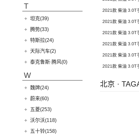
T70
(120)
T
2021款 柴油 3
EV80
(11)
坦克(39)
EG10
(2)
2021款 柴油 3
长城汽车
(39)
腾势(33)
G50
(18)
2021款 柴油 3
(0)
坦克800
腾势
(33)
EV90
(21)
特斯拉(24)
距
2021款 柴油 3
(1)
坦克500新能源
(9)
腾势D9 DM-i
MIFA 9
(29)
特斯拉中国
(13)
天际汽车(2)
2021款 柴油 3
(4)
坦克400新能源
(10)
腾势N7
EUNIQ 5
(9)
Model Y
(6)
天际汽车
(2)
泰克鲁斯·腾风(0)
距
(3)
坦克700
2021款 柴油 3
(6)
腾势D9 EV
T60
(9)
Model 3
(7)
(0)
天际ME-S
泰克鲁斯·腾风
(0)
W
(13)
坦克300
(8)
腾势X
T90 EV
(2)
进口特斯拉
(11)
(2)
天际ME7
GT96 TREV
(0)
北京 · T
(18)
坦克500
V80
(212)
魏牌(24)
Cybertruck
(3)
(0)
天际ME5
EV30
(19)
Roadster
(0)
长城汽车
(24)
蔚来(60)
G90
(27)
Model S
(4)
(3)
玛奇朵DHT
蔚来汽车
(60)
五菱(253)
V90
(122)
Model X
(4)
(7)
摩卡
(6)
蔚来ET5
上汽通用五菱
(230)
沃尔沃(118)
D60
(12)
(4)
拿铁DHT
(12)
蔚来ES6
(14)
荣光S
沃尔沃亚太
(83)
五十铃(158)
(6)
领地
(0)
圆梦
(1)
蔚来ET9
(6)
五菱佳辰