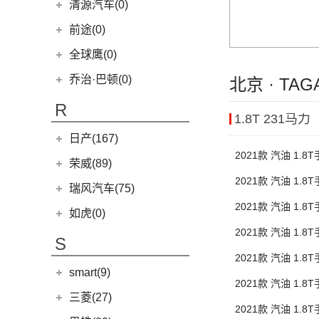
清源汽车(0)
(2)
起亚K3 PHEV
(7)
艾瑞泽5 GT
(16)
QQ冰淇淋
清源汽车
(0)
前途(0)
(4)
嘉华
(35)
瑞虎8
(10)
小蚂蚁
(0)
清源尊者
(4)
K5凯酷
全球鹰(0)
(14)
欧萌达
(10)
艾瑞泽e
(0)
清源小尊
KX CROSS
(2)
(5)
艾瑞泽5
乔治·巴顿(0)
(4)
瑞虎e
北京 · T
(1)
起亚KX3 EV
(7)
瑞虎8 L
eQ7
(3)
R
(4)
起亚K3 EV
1.8T 231马力
(14)
瑞虎8 PRO
(2)
起亚K5 PHEV
日产(167)
(24)
瑞虎7 PLUS
2021款 汽油 1
(4)
凯绅
东风日产
(112)
(4)
艾瑞泽GX
荣威(89)
(2)
焕驰
2021款 汽油 1
(3)
(24)
艾瑞泽5 PLUS
楼兰
上汽集团
(89)
瑞风汽车(75)
(5)
起亚KX5
(12)
(6)
瑞虎8 PLUS鲲鹏e+
逍客
2021款 汽油 1
(2)
龙猫
江汽集团
(75)
如虎(0)
(5)
KX3傲跑
(7)
(7)
瑞虎7 PLUS新能源
骐达
(12)
荣威RX5
2021款 汽油 1
(12)
瑞风L6 MAX
S
(17)
(5)
探索06
日产N7
(9)
荣威iMAX8
(3)
瑞风L5
2021款 汽油 1
(9)
(7)
瑞虎3
探陆
smart(9)
(5)
荣威RX9
(51)
瑞风M3
2021款 汽油 1
(25)
(14)
艾瑞泽8
轩逸
(1)
科莱威CLEVER
smart
(9)
三菱(27)
(9)
瑞风M4
2021款 汽油 1
(2)
(23)
瑞虎8 PLUS
轩逸·纯电
(8)
荣威i6 MAX新能源
(9)
smart精灵#1