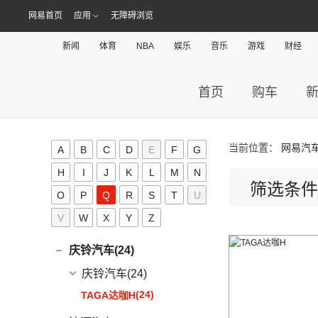
(9)
哪吒L
广汽讴歌
(17)
欧拉(28)
网易首页
应用
无障碍浏览
(0)
哪吒GT
(8)
讴歌RDX
欧拉
(28)
欧联汽车(0)
新闻
体育
(9)
NBA
娱乐
音乐
游戏
财经
哪吒X
(9)
讴歌CDX
(3)
芭蕾猫
P
(5)
欧拉5
首页
购车
Polestar极星(15)
(8)
好猫
Polestar
(15)
朋克汽车(10)
(5)
好猫GT
Polestar 1
(1)
(0)
朋克猫
朋克汽车
(10)
Q
当前位置：
网易汽
A
B
C
D
E
F
G
Precept
(0)
(0)
樱桃猫
(1)
朋克啦啦
H
I
J
K
L
M
N
起亚(74)
Polestar 4
(6)
(7)
闪电猫
(5)
朋克美美
筛选条件
O
P
Q
R
S
T
U
起亚
(74)
Polestar 2
(6)
奇瑞(277)
(4)
朋克多多
V
W
X
Y
Z
(11)
狮铂拓界
Polestar 3
(2)
奇瑞汽车
(277)
奇瑞新能源(50)
(4)
福瑞迪
(0)
奇瑞TJ-1
奇瑞新能源
(50)
庆铃汽车(24)
(5)
智跑
(16)
瑞虎7
(1)
艾瑞泽5e
庆铃汽车
(24)
(13)
起亚K3
(27)
瑞虎3x
(3)
瑞虎3xe
(24)
TAGA达咖H
(6)
奕跑
(6)
风云T9
(3)
大蚂蚁