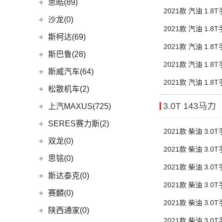
广汽三菱
(27)
思皓(89)
(6)
(13)
瑞虎5x
劲客
2021款 汽油 1
(3)
荣威Ei5
(13)
欧蓝德
江淮大众
(2)
沙龙(0)
(6)
(7)
风云A8
天籁
(3)
鲸
2021款 汽油 1
(7)
奕歌
(2)
思皓E20X
沙龙汽车
(0)
斯柯达(69)
(6)
途达
距
(14)
荣威i5
(2)
祺智EV
2021款 汽油 1
江汽集团
(87)
(0)
机甲龙
上汽斯柯达
(69)
斯巴鲁(28)
(15)
奇骏
(4)
荣威D5X DMH
(4)
劲炫
(3)
思皓X4
2021款 汽油 1
(9)
速派
(14)
ARIYA艾睿雅
斯巴鲁
(28)
斯威汽车(64)
(5)
荣威RX5 MAX
(1)
阿图柯
距
(5)
思皓E40X
2021款 汽油 1
(6)
柯珞克
(2)
新蓝鸟
(11)
森林人
(3)
荣威ei6
华晨鑫源
(64)
松散机车(2)
(4)
思皓X7
(7)
柯米克
郑州日产
(51)
(3)
力狮
(5)
荣威iMAX8 EV
(12)
斯威G01
松散机车
(2)
3.0T 143马力
上汽MAXUS(725)
(5)
思皓E50A
(17)
明锐
(38)
纳瓦拉
(4)
斯巴鲁BRZ
(3)
荣威RX3
(5)
斯威X3
(1)
SS SUMMER 夏天
上汽大通
(725)
SERES赛力斯(2)
(3)
爱跑
(5)
柯米克GT
(5)
锐骐7虎啸
(6)
傲虎
(4)
荣威i6 MAX
2021款 柴油 3
(11)
斯威X7
(1)
SS DOLPHIN 海豚
G20
(23)
(9)
思皓A5
金康赛力斯
(2)
双龙(0)
(8)
柯迪亚克GT
(6)
途达
(4)
斯巴鲁XV
(3)
荣威ei6 MAX
(4)
钢铁侠
2021款 柴油 3
EUNIQ 6
(8)
(10)
思皓QX
(2)
赛力斯SF5
(4)
昕锐
思铭(0)
(2)
奇骏·荣耀
(5)
荣威RX5新能源
(2)
斯威X2
EUNIQ 7
(2)
2021款 柴油 3
(8)
思皓E10X
SF7
(0)
(4)
昕动
进口日产
(4)
斯达泰克(0)
(29)
斯威G05
FCV80
(1)
(7)
思皓曜
2021款 柴油 3
(9)
柯迪亚克
(0)
日产Ariya
(1)
斯威G01 EV
赛麟(0)
T90
(37)
(33)
思皓X8
2021款 柴油 3
(4)
途乐
陕西通家(0)
T70 EV
(1)
2021款 柴油 3