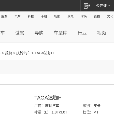
股票
汽车
科技
手机
智能
家电
时尚
直播
文化
新车
试驾
导购
车型库
行业
视频
车
>
报价
>
庆铃汽车
> TAGA达咖H
TAGA达咖H
厂商：庆铃汽车
级别：皮卡
排量（L）:1.8T/3.0T
档位：MT