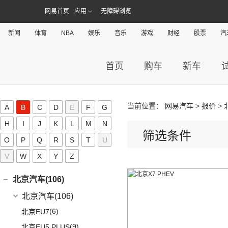
华晨宝马
(90)
宝骏(188)
网易首页
应用
无障碍浏览
(12)
奥迪Q4 e-tron
(2)
奔驰EQA
(7)
宝马5系新能源
上汽通用五菱
(188)
保时捷(160)
(12)
奥迪Q5L Sportback
(4)
奔驰A级AMG
(3)
宝马1系
(6)
新闻
宝骏730
体育
NBA
娱乐
音乐
游戏
财经
股票
汽
保时捷
(160)
别克(167)
(17)
奥迪A4L
(4)
奔驰E级新能源
(1)
宝马X1新能源
(7)
宝骏310W
Panamera
(26)
上汽通用别克
(167)
本田(285)
(20)
奥迪Q3 Sportback
(19)
奔驰C级
(18)
宝马3系
(2)
宝骏E100
首页
购车
新车
(35)
保时捷911
(5)
昂科旗
广汽本田
(164)
标致(39)
(6)
进口奥迪
(97)
奔驰GLA
(6)
宝马iX3
(7)
宝骏RC-5
(23)
保时捷718
(34)
别克GL8
(15)
雅阁
东风标致
(39)
(5)
奔驰EQB
(19)
奔腾(114)
奥迪A5
(6)
宝马X3
(10)
宝骏RS-7
(19)
Panamera新能源
(3)
阅朗
(24)
型格
(3)
(4)
奔驰EQE
标致5008
(1)
奥迪e-tron GT
当前位置：
网易汽车
>
报价
>
一汽奔腾
(114)
(5)
A
B
宝马X2
C
D
E
F
G
宝沃(16)
(7)
宝骏360
(14)
Cayenne新能源
(4)
昂科拉GX
(8)
e:NP1 极湃1
(15)
(2)
奔驰GLB
标致4008 PHEV
(5)
奥迪A4 Allroad
(14)
(30)
宝马X5
奔腾NAT
H
I
J
K
L
M
N
宝沃
(16)
(4)
宝骏悦也
比亚迪(282)
Taycan
(21)
(11)
君威
(27)
皓影
筛选条件
(24)
(2)
奔驰GLC
标致e2008
(8)
奥迪A4 Avant
(9)
(5)
宝马X1
奔腾E01
O
P
Q
(4)
R
(2)
S
T
U
宝骏悦也Plus
宝沃BX5
Macan
(7)
比亚迪
(282)
宾利(38)
(5)
昂科拉
(9)
ZR-V 致在
(5)
(13)
奔驰EQC
标致508L
(3)
奥迪e-tron(进口)
(17)
(6)
宝马5系
奔腾小马
(7)
(10)
云朵
宝沃BX7
V
W
X
Y
Z
Cayenne
(13)
(15)
元PLUS
宾利
(38)
(3)
别克GL6
北京(49)
(6)
皓影新能源
(20)
(3)
奔驰E级
标致408X
(11)
奥迪Q8
(4)
(10)
宝马i3
奔腾T55
(4)
(2)
宝骏310
宝沃BXi7
(5)
(2)
Macan新能源
宋L
(9)
(12)
微蓝6
添越
北京越野
(49)
(16)
凌派
北京汽车(106)
(3)
标致408
(1)
福建奔驰
(28)
奥迪A8L新能源
(8)
奔腾T77
进口宝马
(126)
(4)
宝骏云海
(15)
宋Pro DM-i
(2)
(6)
微蓝7
添越PHEV
(13)
(5)
缤智
北京BJ30
北京汽车
(106)
(2)
标致508L PHEV
(10)
奥迪A7
(18)
威霆
(5)
奔腾T33
(1)
宝马X5新能源
(55)
宝骏530
(11)
宋PLUS EV
(9)
(10)
威朗
飞驰
(15)
(4)
奥德赛
北京BJ90
(6)
(1)
标致2008
北京EU7
(19)
奥迪A8L
(10)
奔驰V级
(14)
奔腾B70S
(8)
宝马5系(进口)
(6)
宝骏RC-6
(8)
海狮07 EV
(13)
(15)
昂科威Plus
欧陆
(14)
(27)
飞度
北京BJ40
(9)
(9)
标致4008
北京EU5 PLUS
(6)
奥迪A6 Avant