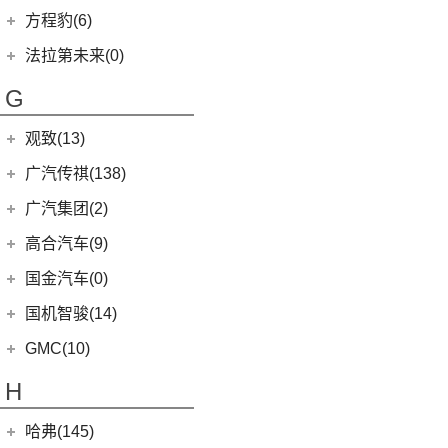
(15)
枫叶60s
(12)
(7)
广汽丰田iA5
雄狮F16
(3)
(8)
福克斯两厢
启腾M70EV
方程豹(6)
(2)
法拉利488
(9)
凌渡
(14)
征服者5
(5)
睿蓝9
(21)
(24)
汉兰达
雄狮F22
(4)
(3)
福睿斯
启腾EX80
方程豹
(6)
法拉第未来(0)
ID.4 X
(14)
(3)
伽途ix5
(11)
睿蓝7
(10)
凯美瑞
(2)
(5)
福特EVOS
启腾EX7
(6)
豹5
(17)
法拉第未来
(0)
途岳
(2)
萨普
G
(6)
睿蓝X3 PRO
(5)
丰田C-HR EV
(10)
(4)
福克斯三厢
启腾M70
(22)
FF91
(0)
途昂
(128)
大将军G9
(2)
枫叶80v PRO
(13)
丰田C-HR
江铃福特
(267)
观致(13)
(4)
新桑塔纳
(27)
风景G9
(23)
威兰达
(79)
新全顺
观致汽车
(13)
广汽传祺(138)
(4)
帕萨特PHEV
(65)
风景G7
(6)
威兰达高性能版
(3)
领界EV
(6)
观致7
广汽乘用车
(138)
(3)
广汽集团(2)
辉昂
(3)
伽途ix7
(9)
广汽丰田bZ4X
(11)
撼路者
(1)
观致3
(8)
ID.3
(7)
传祺E8
(16)
拓陆者胜途5
广汽本田
(2)
高合汽车(9)
(3)
致炫X
(9)
途睿欧
(6)
观致5
(4)
传祺GS4
(5)
途观X
(8)
拓陆者胜途7
(2)
绎乐
华人运通
(9)
国金汽车(0)
一汽丰田
(192)
(7)
福特烈马
(4)
影豹
(12)
途铠
(39)
拓陆者驭途9
(5)
高合HiPhi X
(5)
卡罗拉双擎E+
国机智骏(14)
(7)
领界S
(8)
影酷
(10)
威然
(4)
高合HiPhi Z
(3)
奕泽E进擎
(114)
国机智骏
(14)
新世代全顺
GMC(10)
(4)
POLO
(15)
传祺ES9
(5)
一汽丰田bZ4X
(15)
GX5
(6)
领睿
GMC
(10)
H
(15)
传祺M6
进口大众
(15)
(17)
奕泽IZOA
(22)
GC1
(3)
领裕
YUKON
(3)
(17)
传祺GS8
(2)
途锐eHybrid
(7)
哈弗(145)
RAV4荣放双擎E+
GC2
(5)
进口福特
(7)
SAVANA
(2)
(5)
传祺GA4 PLUS