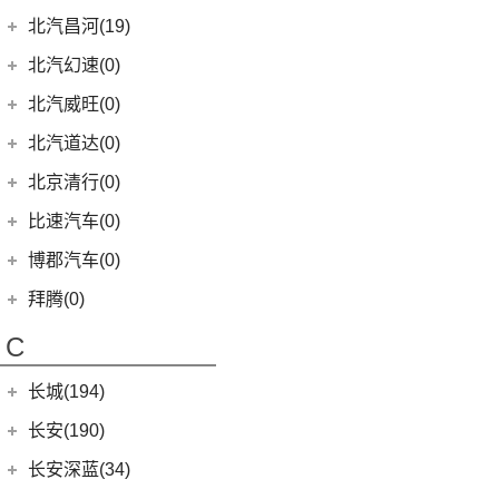
(4)
奥迪S7
梅赛德斯-AMG
(74)
(4)
宝马M3
EC3
(2)
(8)
秦Pro EV
BJ 212
(12)
北汽瑞翔
(16)
北汽昌河(19)
(3)
奥迪S8
(6)
奔驰GLC AMG
(10)
宝马M8
(10)
唐EV
(1)
北汽小猫
(11)
北汽瑞翔X5
北汽昌河
(19)
北汽幻速(0)
(1)
奔驰GLS AMG
(1)
宝马M5
(5)
海豹06 DM-i
(17)
勇士皮卡
(5)
北汽瑞翔X3
(2)
北汽昌河A6
北汽威旺(0)
(3)
奔驰GLA AMG
(2)
宝马X3M
(0)
海豹06GT
(5)
战旗
(3)
北汽昌河M50S
(5)
奔驰GLE AMG
北汽道达(0)
(2)
宝马X5M
(17)
汉EV
(11)
元宝
(2)
北汽EC100
(3)
奔驰GLB AMG
(2)
宝马X6M
北京清行(0)
(15)
海豹
(9)
勇士
(6)
北汽EV2
(3)
奔驰S级AMG
(2)
宝马X4M
(16)
宋PLUS DM-i
比速汽车(0)
(2)
北汽EV5
(12)
奔驰AMG GT
(2)
比亚迪e3
博郡汽车(0)
(2)
昌河北斗星X5
(9)
奔驰CLA AMG
(13)
唐新能源
(2)
昌河北斗星
拜腾(0)
(6)
奔驰E级AMG
(2)
比亚迪e9
拜腾汽车
(0)
(7)
C
奔驰A级AMG(进口)
(11)
驱逐舰05
M-Byte Concept
(0)
(5)
奔驰G AMG
(6)
元Pro
长城(194)
K-Byte Concept
(0)
(14)
奔驰C级AMG
长城汽车
(194)
长安(190)
梅赛德斯-EQ
(7)
(98)
炮
长安汽车
(190)
长安深蓝(34)
(7)
奔驰EQS
(8)
风骏7