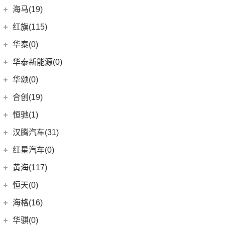
(10)
途锐
(18)
皇冠陆放
长城汽车
(145)
海马(19)
(4)
福特F-150
SIERRA
(5)
(9)
传祺E9
(3)
蔚揽
(16)
凌放HARRIER
(5)
哈弗H2
Mustang
(3)
一汽海马
(7)
红旗(115)
(4)
传祺GA8
大众R
(1)
(21)
RAV4荣放
(8)
哈弗F7
(7)
海马7X
一汽红旗
(115)
华泰(0)
(29)
传祺M8
(1)
高尔夫R
(21)
卡罗拉锐放
(13)
哈弗M6
海马汽车
(10)
(11)
红旗HQ9
(13)
传祺GS4 PLUS
华泰新能源(0)
安徽大众
(1)
(6)
威驰FS
(15)
哈弗神兽
(8)
海马8S
(2)
红旗E-HS3
(6)
传祺GA6
(1)
大众ID.UNYX 与众
华颂(0)
(5)
一汽丰田bZ3
(4)
哈弗二代大狗
(2)
海马6P
(17)
红旗H9
(1)
传祺M6 MAX
(7)
合创(19)
格瑞维亚
(5)
哈弗H5
海马新能源
(2)
(5)
红旗H6
(9)
传祺GS3
(13)
亚洲狮
合创汽车
(19)
(6)
哈弗初恋
恒驰(1)
(2)
爱尚EV
(12)
红旗E-HS9
(2)
传祺GS4 COUPE
(7)
柯斯达
(0)
(7)
哈弗H6 Coupe
合创V09
恒大新能源
(1)
汉腾汽车(31)
(5)
红旗EH7
(13)
亚洲龙
(17)
(3)
枭龙MAX
合创Z03
(0)
恒驰9
汉腾汽车
(31)
(2)
红旗L5
红星汽车(0)
(6)
威驰
(6)
(2)
哈弗F7x
合创007
(0)
恒驰2
(10)
(14)
红旗H5
汉腾V7
黄海(117)
(22)
卡罗拉
(7)
哈弗F5
(0)
恒驰3
(0)
(13)
红旗E-QM5
汉腾X8
黄海汽车
(117)
恒天(0)
进口丰田
(22)
(12)
哈弗赤兔
(0)
恒驰8
(7)
(12)
红旗HS5
汉腾X7
(36)
黄海N1S
海格(16)
(6)
埃尔法
(3)
哈弗H6 DHT-PHEV
(0)
恒驰4
(8)
(0)
红旗H7 PHEV
汉腾X5
(2)
黄海N1
(11)
威尔法
苏州金龙
(16)
(4)
哈弗二代大狗新能源
华骐(0)
(0)
恒驰1
(3)
(3)
红旗H7
幸福e+