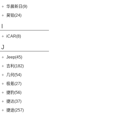
(11)
黄海N3
SUPRA
(5)
(3)
(10)
枭龙
海格H5V
(0)
恒驰7
华晨新日(9)
(19)
(3)
红旗HS7
汉腾X5 EV
(20)
黄海N7
(4)
(6)
哈弗酷狗
海格H5C
(0)
恒驰6
华晨新日
(9)
昊铂(24)
(8)
大牛
(12)
哈弗大狗
(1)
恒驰5
(3)
华晨新日i03A
昊铂
(24)
I
(40)
黄海N2
(4)
哈弗H7
(6)
华晨新日i03
(14)
昊铂HT
(10)
哈弗H6S
iCAR(8)
(10)
昊铂GT
(7)
哈弗H9
奇瑞新能源
(8)
J
(7)
哈弗H6
iCAR 03
(8)
Jeep(45)
广汽菲克
(26)
吉利(182)
(6)
自由侠
吉利汽车
(182)
几何(54)
(4)
大指挥官
(3)
嘉际ePro
几何汽车
(54)
极氪(27)
(7)
指南者
(1)
帝豪GL PHEV
(8)
几何E
极氪汽车
(27)
捷豹(56)
(8)
自由光
(4)
星越S
(11)
几何G6
ZEEKR 001
(4)
奇瑞捷豹
(34)
捷达(37)
(1)
大指挥官PHEV
(7)
帝豪EV
(4)
几何M6
(3)
极氪X
(9)
捷豹E-PACE
一汽-大众
(37)
捷途(257)
进口Jeep
(19)
(6)
星越