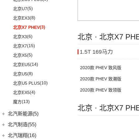
进口奔驰
(104)
(15)
奔腾T99
(11)
宝马X7
(6)
宝骏RS-5
(12)
护卫舰07
(15)
昂科威
(17)
(12)
冠道
北京BJ80
(5)
北京U7
(9)
奥迪Q7
EQA
(1)
(8)
奔腾T90
(3)
宝马i4
(4)
宝骏Valli
(6)
海鸥
(15)
昂科威S
(1)
北京F40
东风本田
(121)
(8)
北京EX3
(5)
奥迪A6 Allroad
(17)
奔驰GLE
(13)
奔腾B70
(10)
宝马2系
(4)
宝骏RS-3
(6)
秦EV
(4)
别克GL8新能源
(6)
本田CR-V新能源
(3)
北京X7 PHEV
Audi Sport
(58)
(6)
奔驰GLS
(9)
宝马8系
KiWi EV
(8)
(19)
汉DM-i
(7)
世纪
北京 · 北京X7 P
LIFE
(8)
(6)
北京X3
(8)
奥迪RS4
(8)
奔驰G级
(2)
宝马2系Gran Tourer
(2)
宝骏E200
(3)
海狮05 EV
(12)
君越
(4)
本田e:NS1
(15)
北京X7
(3)
奥迪S6
(4)
奔驰C级(进口)
(6)
宝马6系GT
(18)
宝骏RM-5
(14)
海豚
1.5T 169马力
(3)
凯越
(9)
本田HR-V
(5)
北京X5
(3)
奥迪SQ5
(4)
奔驰GLE新能源
(9)
宝马iX
(4)
宝骏享境
(5)
宋MAX DM-i
(8)
英朗
(4)
东风本田M-NV
(14)
北京EU5
(9)
奥迪S5
(12)
奔驰CLA级
(8)
宝马Z4
(21)
宝骏510
2020款 PHEV 致风版
(3)
元UP
(16)
英仕派
(8)
北京U5
(1)
奥迪RS e-tron GT
(11)
奔驰CLS级
(23)
宝马4系
(19)
秦PLUS EV
2020款 PHEV 致潮版
(13)
本田UR-V
(10)
北京U5 PLUS
(2)
奥迪RS6
(2)
奔驰C级旅行版
(6)
宝马X6
(11)
秦PLUS DM-i
2020款 PHEV 致领版
(11)
本田XR-V
(4)
北京EX5
(2)
奥迪RS7
(3)
奔驰GLC(进口)
(22)
宝马7系
(5)
秦L
(23)
思域
(13)
魔方
(16)
奥迪RS5
(6)
奔驰B级
(3)
宝马X5(进口)
(3)
北京 · 北京X7 P
比亚迪D1
(10)
本田CR-V
(1)
奥迪R8
(6)
奔驰A级(进口)
(5)
宝马X4
北汽新能源(5)
(2)
海狮07DM-i
(8)
享域
(1)
奥迪RS Q8
(11)
奔驰E级(进口)
宝马M
(32)
北汽新能源
(5)
北汽制造(55)
(6)
秦Pro DM
(9)
艾力绅
(5)
奥迪S4
(13)
奔驰S级
(9)
宝马M4
EC5
(3)
(9)
比亚迪e2
北京汽车制造厂
(55)
北汽瑞翔(16)