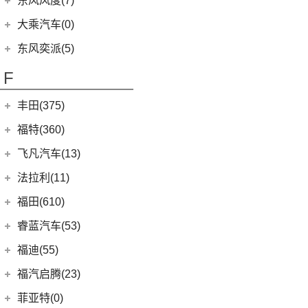
东风风度(7)
(29)
菱智M5
(6)
(10)
T-ROC探歌
风光MINI EV
(4)
小康D51
郑州日产
(7)
大乘汽车(0)
(20)
风行T5 EVO
(6)
(16)
大众CC
风光E3
(1)
小康K02
(7)
帕拉丁
东风奕派(5)
(16)
风行M7
ID.4 CROZZ
(19)
(17)
风光380
(2)
小康C56
东风乘用车
(5)
F
(8)
风行游艇
(2)
迈腾GTE
(4)
小康C31
eπ 007
(5)
(3)
菱智V3
(11)
探岳
(2)
小康C37
丰田(375)
(25)
菱智PLUS
(4)
探岳X
(3)
小康K07S
广汽丰田
(161)
福特(360)
(0)
风行M7新能源
(6)
大众CC猎装车
(1)
小康C51
(6)
锋兰达
长安福特
(86)
飞凡汽车(13)
(10)
风行S60 EV
上汽大众
(225)
(2)
小康K05S
(2)
致炫
(5)
福特电马
上汽集团
(13)
法拉利(11)
(20)
途昂X
(1)
小康C35
(8)
凌尚
(1)
锐际新能源
(3)
飞凡ER6
法拉利
(11)
福田(610)
(2)
途观L PHEV
(2)
小康C36
(4)
雷凌双擎E+
(8)
锐界L
(3)
飞凡MARVEL R
(2)
法拉利F8
(21)
福田汽车
(610)
朗逸
睿蓝汽车(53)
(2)
致享
(24)
蒙迪欧
(7)
飞凡R7
(2)
法拉利812
(30)
帕萨特
(222)
图雅诺
睿蓝汽车
(53)
福迪(55)
(9)
赛那SIENNA
(12)
锐际
Roma
(2)
(9)
途观L
(27)
拓陆者驭途8
(6)
枫叶30x
福迪汽车
(55)
(18)
威飒
福汽启腾(23)
(7)
锐界
SF90
(2)
(11)
途安L
(45)
福田G5
(8)
枫叶80v
(15)
(19)
雷凌
揽福
福汽新龙马
(23)
(13)
探险者
菲亚特(0)
Portofino
(1)
ID.6 X
(10)
(11)
征服者3