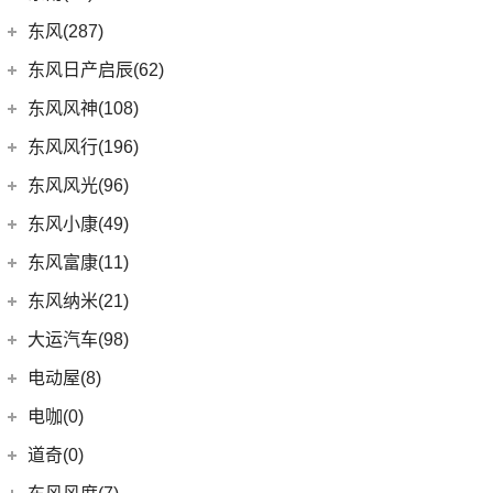
(8)
长安F70蓝鲸版
(3)
DS 9新能源
(1)
长安欧尚A600
ID.7 VIZZION
(7)
(4)
睿行M70
东南汽车
(34)
东风(287)
(3)
长安CS15
DS 7
(8)
(18)
长安欧尚X5
(32)
揽境
(10)
长安之星9
(3)
东南DX3 EV
郑州日产
(214)
东风日产启辰(62)
(10)
长安CS35PLUS
进口DS
(3)
(8)
长安欧尚科尚
(2)
高尔夫·纯电
(7)
A5翼舞
(70)
锐骐6
(3)
逸达
东风日产
(62)
东风风神(108)
(27)
(3)
科赛Pro
DS 3新能源
(11)
探影
(10)
东南DX5
(69)
锐骐7
(3)
逸动DT
(4)
东风日产启辰-T90
东风乘用车
(108)
东风风行(196)
(9)
长安欧尚X7
(30)
宝来
(4)
东南DX7
(16)
帕拉索
(3)
东风日产启辰-T70
(9)
皓极
东风柳汽
(196)
东风风光(96)
(3)
长安欧尚X7 EV
(15)
高尔夫
(10)
东南DX3
(13)
锐骐6EV
(21)
东风日产启辰-D60EV
(13)
奕炫GS
(3)
景逸S50
(2)
欧尚长行
东风小康
(96)
(3)
C-TREK蔚领
东风小康(49)
(46)
锐骐
(3)
东风日产启辰-e30
(2)
奕炫EV
(13)
菱智M5 EV
(6)
(5)
高尔夫·嘉旅
风光500
东风小康
(49)
东风富康(11)
东风汽车
(73)
(7)
东风日产启辰-D60
(5)
风神L7
(9)
风行SX6
(3)
(11)
探岳GTE
风光S560
(6)
小康D71 PLUS
东风富康
(11)
东风纳米(21)
(41)
御风
(9)
启辰大V
(25)
奕炫MAX
(1)
风行T1EV
(22)
(4)
迈腾
风光370
(2)
小康EC36
(4)
富康ES600
(30)
御风P16
东风汽车
(21)
(4)
东风日产启辰-T60EV
大运汽车(98)
(14)
奕炫
(12)
风行雷霆
(21)
(7)
速腾
风光ix5
(2)
小康K01
(1)
富康ES500
(1)
俊风E11K
(8)
(6)
东风EX1
东风日产启辰-启辰星
大运汽车
(98)
(3)
风神AX7
电动屋(8)
(13)
风行S50 EV
(14)
(9)
揽巡
风光330
(4)
小康D52
(6)
e爱丽舍
(1)
俊风ER30
(7)
(5)
东风日产启辰-T60
纳米BOX
(51)
(19)
风神E70
远志M1
重庆小电天体
(8)
(2)
菱智M3
电咖(0)
(12)
(3)
高尔夫GTI
风光580
(8)
小康D72 PLUS
(6)
纳米01
(12)
(31)
皓瀚
大运皮卡
(5)
(8)
星海V9
YOUNG光小新
(4)
(2)
宝来·纯电
风光E1
道奇(0)
(4)
小康C32
SKY EV01
(6)
(16)
悦虎
(27)
风行T5
ID.6 CROZZ
(17)
(10)
风光ix7
(1)
小康C52