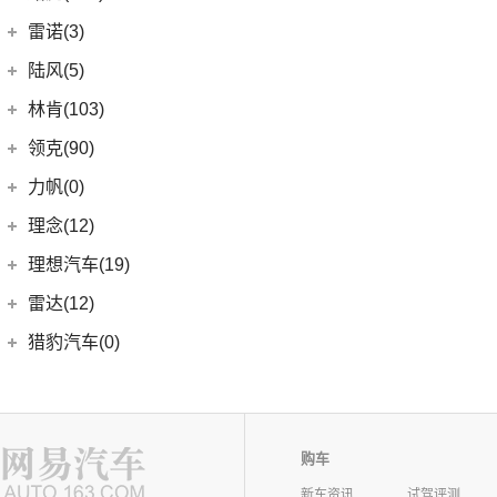
(4)
岚图追光
(8)
芒果
(0)
吉姆尼
奇瑞路虎
(28)
雷诺(3)
(0)
英格尼斯
(0)
揽胜极光L P300e
东风雷诺
(3)
陆风(5)
(11)
发现运动版
(3)
雷诺e诺
陆风汽车
(5)
林肯(103)
(15)
揽胜极光L
进口雷诺
(0)
(5)
陆风荣曜
长安林肯
(60)
领克(90)
(2)
发现运动版P300e
Espace
(0)
(18)
冒险家
领克汽车
(90)
力帆(0)
进口路虎
(77)
(0)
达斯特
(12)
航海家
(6)
领克02
重庆力帆
(0)
理念(12)
(1)
卫士P400e
(2)
冒险家PHEV
(13)
领克03
(0)
乐途
理念汽车
(12)
理想汽车(19)
(0)
揽胜极光(进口)
(13)
林肯Z
(6)
领克06 PHEV
(12)
广汽本田VE-1
(2)
揽胜运动版新能源
理想汽车
(19)
雷达(12)
(15)
飞行家
(12)
领克01
(17)
揽胜
(6)
理想L8
雷达汽车
(12)
猎豹汽车(0)
林肯(进口)
(43)
(6)
领克09
(16)
发现
(6)
理想L9
(12)
雷达RD6
猎豹汽车
(0)
MKZ
(11)
雷克萨斯(107)
(3)
领克01新能源
(11)
揽胜星脉
(1)
理想MEGA
(0)
猎豹Coupe
(5)
航海家(进口)
雷克萨斯
(107)
(14)
领克09 PHEV
劳斯莱斯(17)
(1)
揽胜P400e
(6)
理想L7
(0)
缤歌
(1)
飞行家PHEV
(8)
(16)
领克06
雷克萨斯RX
劳斯莱斯
(17)
兰博基尼(13)
购车
(9)
揽胜运动版
(0)
猎豹CT7
MKC
(5)
(5)
(4)
领克02 Hatchback
雷克萨斯LC
(5)
古思特
兰博基尼
(13)
新车资讯
试驾评测