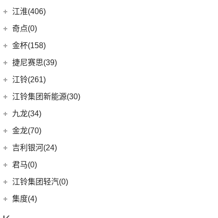
(16)
几何A
ZEEKR 009
(11)
(14)
捷豹XFL
(11)
捷达VA3
奇瑞汽车
(257)
江淮(406)
(5)
牧马人4xe
(2)
博瑞ePro
(15)
几何C
(9)
极氪007
(11)
捷豹XEL
(7)
捷达VS5
(20)
捷途X70 PRO
(6)
大切诺基(进口)
江淮汽车
(406)
(3)
帝豪S
奇点(0)
进口捷豹
(22)
(19)
捷达VS7
(31)
捷途X70
(7)
牧马人
(10)
(9)
星越L 雷神Hi·P
瑞风S4
奇点汽车
(0)
金杯(158)
(3)
捷豹I-PACE
(15)
捷途大圣
(1)
角斗士
(98)
(4)
星越ePro
星锐
(0)
奇点iC3
华晨雷诺
(94)
捷尼赛思(39)
(11)
捷豹F-PACE
(5)
捷途大圣i-DM
(1)
(5)
帝豪EV Pro
瑞风M5
(0)
奇点iS6
(8)
金杯快运
捷尼赛思
(39)
江铃(261)
(8)
捷豹F-TYPE
(53)
捷途X90 PLUS
(5)
(4)
远景X6
江淮iEV7L
(0)
领坤EV
(12)
捷尼赛思GV80
江铃汽车
(261)
江铃集团新能源(30)
(18)
捷途X90
(6)
(6)
豪越L
瑞风S7
(11)
大海狮
(4)
捷尼赛思G80
(16)
域虎3
江铃集团新能源
(10)
(3)
捷途X70 Coupe
九龙(34)
(64)
(5)
吉利ICON
帅铃T6
(31)
阁瑞斯
(4)
捷尼赛思GV60
(34)
大道
(4)
(0)
捷途自由者
易至EX5
九龙汽车
(34)
(12)
(5)
缤瑞COOL
江淮iEV6E
金龙(70)
(3)
新海狮
(2)
捷尼赛思纯电G80
(30)
域虎9
(6)
(2)
捷途X70S EV
易至EV3
(10)
(8)
(2)
博越L
江淮V7
九龙A5S
金龙客车
(70)
吉利银河(24)
(21)
海狮王
(17)
捷尼赛思G70
(8)
域虎5
(14)
捷途X70S
雷诺 江铃集团
(20)
(2)
(9)
(3)
博瑞
江淮iEVS4
九龙A4
(24)
凯锐浩克
吉利银河
(24)
(4)
金杯F50
君马(0)
(10)
特顺EV
(14)
捷途X70M
(20)
羿
(3)
(4)
(6)
嘉际
嘉悦X4
艾菲
(2)
凯特
(7)
(16)
金杯海狮
银河E8
江铃集团轻汽(0)
(40)
宝典
(6)
捷途X70 C-DM
(10)
(7)
(4)
豪越
江淮iC5
九龙A6
(24)
凯歌
(6)
银河E5
绵阳金杯
(10)
(48)
特顺
集度(4)
(8)
山海L9
(17)
(5)
(12)
博越
嘉悦X7
九龙A5
(20)
金威
(6)
银河L6
(2)
金典
(7)
域虎EV
集度汽车
(4)
(3)
捷途山海T2
(2)
(4)
缤越ePro
江淮iEVA50