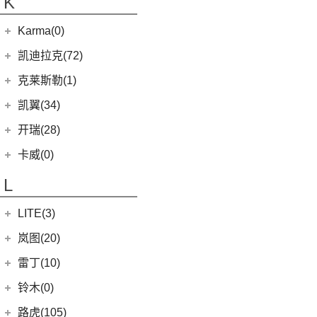
K
(5)
银河L7
(8)
大力神K5
(58)
域虎7
ROBO-01
(4)
(6)
捷途X95
(4)
(11)
博越X
嘉悦A5
华晨鑫源
(54)
Karma(0)
(10)
福顺
(0)
(12)
捷途X90 PRO
集度SIMUCar
(13)
(102)
星瑞
帅铃T8
(12)
新海狮
Karma
(0)
凯迪拉克(72)
(40)
捷途X70 PLUS
(5)
(2)
帝豪GSe
江淮IEV7S
(15)
新海狮S
Revero GT
(0)
上汽通用凯迪拉克
(72)
克莱斯勒(1)
(7)
捷途旅行者
(5)
(66)
远景
悍途
(27)
小海狮
(11)
凯迪拉克XT6
进口克莱斯勒
(1)
凯翼(34)
(3)
远景X3
(13)
凯迪拉克CT5
(1)
大捷龙PHEV
(11)
缤越
凯翼
(34)
开瑞(28)
(15)
凯迪拉克XT5
(11)
帝豪
(4)
凯翼V7
开瑞汽车
(28)
卡威(0)
(9)
凯迪拉克XT4
(2)
帝豪L雷神HiP
(3)
凯翼E5 EV
(11)
江豚
L
(5)
LYRIQ锐歌
(13)
星越L
(3)
凯翼X5
(0)
开瑞K50EV
(4)
凯迪拉克GT4
(6)
博越PRO
LITE(3)
(4)
凯翼X3
(2)
开瑞K60
(8)
凯迪拉克CT6
(7)
炫界Pro EV
北汽新能源
(3)
岚图(20)
(4)
优优EV
(7)
凯迪拉克CT4
(9)
轩度
LITE
(3)
(11)
海豚EV
岚图
(20)
雷丁(10)
(4)
炫界
(6)
岚图梦想家
雷丁
(10)
铃木(0)
(10)
岚图FREE
(2)
雷丁i9
进口铃木
(0)
路虎(105)