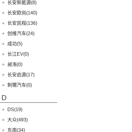
(10)
长安CS75
长安深蓝
(34)
长安新能源(8)
(0)
奔驰EQC(进口)
(8)
风骏7 EV
(8)
长安UNI-V
(5)
深蓝G318
长安新能源
(8)
梅赛德斯-迈巴赫
(20)
长安欧尚(140)
(41)
金刚炮
(9)
逸动
(0)
深蓝S05
(8)
(0)
迈巴赫G级
逸动EV
长安欧尚
(140)
长安凯程(136)
(13)
山海炮
(16)
长安UNI-K
(13)
深蓝S7
(9)
迈巴赫GLS
(3)
长安欧尚Z6智电iDD
长安凯程
(136)
创维汽车(24)
(4)
炮EV
(6)
长安CS95
(16)
长安深蓝SL03
(11)
迈巴赫S级
(4)
长安欧尚A600 EV
(4)
凯程F300
创维汽车
(24)
(22)
风骏5
成功(5)
(6)
悦翔
(13)
长安欧尚Z6
(5)
睿行M90
(24)
创维汽车EV6
航天成功
(5)
(3)
锐程CC
长江EV(0)
(0)
欧尚E01
(3)
睿行S50
(4)
(10)
UNI-K 智电iDD
成功V2
昶洧(0)
(7)
欧尚X5 PLUS
(8)
神骐F30
(1)
(20)
长安CS75 PLUS
成功BEV6
昶洧
(0)
长安启源(17)
(1)
长安欧尚科尚EV
(18)
神骐PLUS
(12)
长安CS85 COUPE
(0)
昶洧TP-488c
长安启源
(17)
(4)
长安欧尚科赛5
刺猬汽车(0)
(18)
睿行M60
(24)
长安览拓者
(7)
(4)
长安欧尚X70A
长安启源E07
(9)
睿行EM80
D
(15)
长安UNI-T
(10)
(21)
长安欧尚X7 PLUS
长安启源A07
(18)
睿行M80
(10)
长安CS55 PLUS
DS(19)
(3)
长安欧尚A800
(36)
凯程F70
(9)
长安Lumin
DS汽车
(16)
大众(493)
(5)
奔奔E-Star
(1)
睿行S50T
(5)
锐程PLUS
DS 9
(5)
(7)
欧诺S
一汽-大众
(251)
东南(34)
(2)
睿行ES30