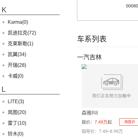
(20)
金威
(6)
银河L6
(2)
金典
(58)
域虎7
000
集度汽车
(4)
(8)
山海L9
K
(2)
(4)
缤越ePro
江淮iEVA50
(5)
银河L7
(8)
大力神K5
(7)
域虎EV
ROBO-01
(4)
(3)
捷途山海T2
(4)
(11)
博越X
嘉悦A5
华晨鑫源
(54)
Karma(0)
(10)
福顺
(7)
(0)
捷途旅行者
集度SIMUCar
(13)
(2)
星瑞
江淮IEV7S
(12)
新海狮
Karma
(0)
凯迪拉克(72)
(12)
捷途X90 PRO
(5)
(102)
远景
帅铃T8
车系列表
(15)
新海狮S
Revero GT
(0)
上汽通用凯迪拉克
(72)
克莱斯勒(1)
(40)
捷途X70 PLUS
(66)
(5)
帝豪GSe
悍途
(27)
小海狮
(11)
凯迪拉克XT6
进口克莱斯勒
(1)
凯翼(34)
(3)
远景X3
一汽吉林
(9)
凯迪拉克XT4
(1)
大捷龙PHEV
(11)
缤越
凯翼
(34)
开瑞(28)
(15)
凯迪拉克XT5
(13)
星越L
(4)
凯翼V7
开瑞汽车
(28)
卡威(0)
(13)
凯迪拉克CT5
(6)
博越PRO
(3)
凯翼E5 EV
(11)
江豚
L
(5)
LYRIQ锐歌
(11)
帝豪
(3)
凯翼X5
(0)
开瑞K50EV
(4)
凯迪拉克GT4
(2)
帝豪L雷神HiP
LITE(3)
(4)
凯翼X3
(2)
开瑞K60
(8)
凯迪拉克CT6
(7)
炫界Pro EV
北汽新能源
(3)
岚图(20)
(4)
优优EV
森雅R8
(7)
凯迪拉克CT4
(9)
轩度
LITE
(3)
(11)
海豚EV
报价：
7.49万
起
岚图
(20)
询底价
雷丁(10)
(4)
炫界
指导价：7.49~8.99万
(6)
岚图梦想家
雷丁
(10)
铃木(0)