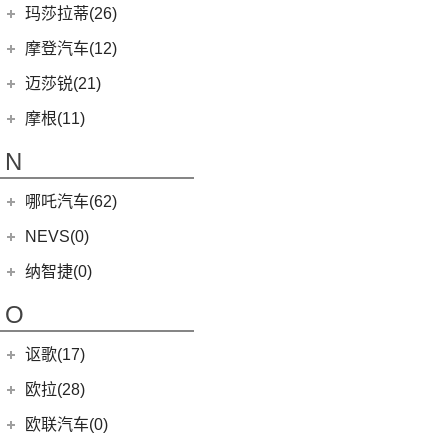
MINI 3-DOOR
(25)
(20)
马自达3 昂克赛拉
迈凯伦
(16)
玛莎拉蒂(26)
MG ONE
(11)
MINI CLUBMAN
(11)
(0)
马自达EZ-6
(0)
塞纳
玛莎拉蒂
(26)
摩登汽车(12)
(2)
名爵5
MINI COUNTRYMAN
(15)
(11)
马自达CX-50行也
(2)
迈凯伦570S
Ghibli
(5)
摩登汽车
(12)
迈莎锐(21)
(5)
名爵6新能源
MINI CABRIO
(6)
(23)
马自达CX-5
(1)
迈凯伦540C
(5)
总裁
Modern in
(12)
迈莎锐
(21)
(3)
MG领航新能源
摩根(11)
MINI JCW
(5)
(4)
马自达CX-8
(1)
迈凯伦765LT
MC20
(5)
(7)
(1)
名爵6
迈莎锐Urus
摩根
(11)
MINI JCW
(2)
N
(19)
马自达CX-30
(2)
迈凯伦600LT
Levante
(6)
MG7
(6)
(1)
迈莎锐Cayenne
3-Wheeler
(2)
MINI JCW CLUBMAN
(1)
一汽马自达
(14)
(3)
迈凯伦GT
Grecale
(5)
哪吒汽车(62)
(3)
(15)
名爵eHS
迈莎锐MV600
(1)
摩根4-4
MINI JCW COUNTRYMAN
(2)
(8)
马自达CX-4
(2)
迈凯伦720S
合众新能源
(62)
NEVS(0)
(4)
(3)
名爵ZS
迈莎锐G级
(2)
摩根Aero
(6)
阿特兹
Artura
(4)
(9)
哪吒S
(4)
(1)
名爵EZS
迈莎锐揽胜
国能汽车
(0)
纳智捷(0)
(1)
摩根Plus 8
(1)
迈凯伦570GT
(4)
哪吒AYA
(10)
名爵HS
NEVS 9-3
(0)
(2)
摩根Roadster
O
(22)
哪吒U
(7)
MG领航
NEVS 9-3X
(0)
(1)
摩根Aero 8
讴歌(17)
(9)
哪吒V
(2)
摩根Plus 4
(9)
哪吒L
广汽讴歌
(17)
欧拉(28)
(0)
哪吒GT
(8)
讴歌RDX
欧拉
(28)
欧联汽车(0)
(9)
哪吒X
(9)