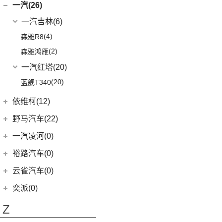
(8)
驭胜S350
云度
(6)
一汽(26)
(26)
宏光MINIEV
(6)
创界
(4)
现代ix25
QX60
(12)
(4)
云度π3
(12)
一汽吉林
(6)
五菱之光
(14)
迈锐宝XL
(3)
名图 纯电动
进口英菲尼迪
(4)
(1)
云度V01L
(5)
五菱星光S
(4)
森雅R8
(4)
探界者Plus
(3)
菲斯塔 纯电动
QX55
(4)
(0)
云度π7
(7)
五菱星辰
(2)
森雅鸿雁
(15)
伊兰特
(1)
云度π1
(6)
五菱NanoEV
一汽红塔
(20)
(11)
索纳塔
(2)
五菱征途
(20)
蓝舰T340
(4)
悦动
五菱工业
(23)
依维柯(12)
(3)
菲斯塔
(23)
五菱EV50
进口现代
南京依维柯
(6)
(12)
野马汽车(22)
(6)
(12)
帕里斯帝
Daily欧胜
野马汽车
(22)
一汽凌河(0)
(5)
斯派卡
裕路汽车(0)
(1)
野马EC60
云雀汽车(0)
(14)
博骏
奕派(0)
(2)
斯派卡EV
Z