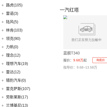
(10)
岚图FREE
(2)
雷丁i9
进口铃木
(0)
路虎(105)
(4)
一汽红塔
岚图追光
(8)
芒果
(0)
吉姆尼
奇瑞路虎
(28)
雷诺(3)
(0)
英格尼斯
(0)
揽胜极光L P300e
东风雷诺
(3)
陆风(5)
(11)
发现运动版
(3)
雷诺e诺
陆风汽车
(5)
林肯(103)
(15)
揽胜极光L
进口雷诺
(0)
(5)
陆风荣曜
长安林肯
(60)
领克(90)
(2)
发现运动版P300e
Espace
(0)
(18)
冒险家
领克汽车
(90)
力帆(0)
进口路虎
(77)
(0)
达斯特
(12)
航海家
蓝舰T340
(6)
领克06 PHEV
重庆力帆
(0)
理念(12)
(1)
卫士P400e
(2)
冒险家PHEV
报价：
9.68万
起
询底价
(6)
领克02
(0)
乐途
理念汽车
(12)
理想汽车(19)
(0)
揽胜极光(进口)
(13)
林肯Z
指导价：9.68~13.58万
(13)
领克03
(12)
广汽本田VE-1
(2)
揽胜运动版新能源
理想汽车
(19)
雷达(12)
(15)
飞行家
(12)
领克01
(17)
揽胜
(6)
理想L9
雷达汽车
(12)
猎豹汽车(0)
林肯(进口)
(43)
(6)
领克09
(16)
发现
(6)
理想L8
(12)
雷达RD6
猎豹汽车
(0)
MKZ
(11)
雷克萨斯(107)
(3)
领克01新能源
(11)
揽胜星脉
(1)
理想MEGA
(0)
猎豹Coupe
(5)
航海家(进口)
雷克萨斯
(107)
(14)
领克09 PHEV
劳斯莱斯(17)
(1)
揽胜P400e
(6)
理想L7
(0)
缤歌
MKC
(5)
(0)
(16)
领克ZERO
雷克萨斯RX
劳斯莱斯
(17)
兰博基尼(13)
(20)
卫士