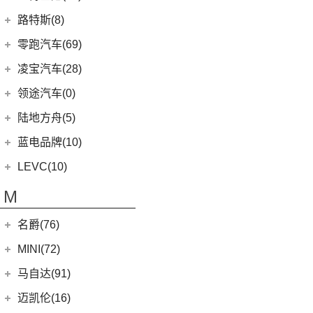
(0)
猎豹CT7
(1)
飞行家PHEV
(8)
(5)
领克06
雷克萨斯LC
(5)
古思特
兰博基尼
(13)
路特斯(8)
(9)
揽胜运动版
(14)
领航员
(4)
(2)
领克02 Hatchback
雷克萨斯UX新能源
(2)
魅影
Huracan
(5)
路特斯
(8)
零跑汽车(69)
(7)
大陆
(6)
(2)
领克03 PHEV
雷克萨斯CT
(6)
库里南
Urus
(3)
ELETRE
(4)
零跑汽车
(69)
凌宝汽车(28)
(9)
(23)
领克05
雷克萨斯NX
(0)
浮影
Aventador
(5)
EMIRA
(2)
(14)
零跑T03
吉麦新能源
(28)
领途汽车(0)
(21)
(2)
领克02 PHEV
雷克萨斯ES
(2)
幻影
Evija
(1)
(6)
零跑S01
(17)
凌宝BOX
(3)
(5)
领克07
雷克萨斯LM
陆地方舟(5)
(2)
曜影
Evora
(1)
(26)
零跑C11
(4)
凌宝uni
(14)
(2)
领克05 PHEV
雷克萨斯LS
陆地方舟
(5)
蓝电品牌(10)
(23)
零跑C01
(7)
凌宝COCO
(15)
雷克萨斯UX
(5)
威途X35
蓝电品牌
(10)
LEVC(10)
(8)
蓝电E5
LEVC
(10)
M
(2)
蓝电E5 PLUS
L380
(4)
名爵(76)
LEVC TX
(6)
上汽集团
(76)
MINI(72)
Cyberster
(4)
MINI
(67)
马自达(91)
(3)
MG5天蝎座
MINI 5-DOOR
(10)
长安马自达
(77)
迈凯伦(16)
MG MULAN
(7)