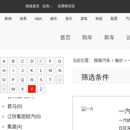
几何M6
(3)
极氪X
(9)
捷豹E-PACE
一汽-大众
(37)
捷途(257)
进口Jeep
(19)
网易首页
应用
无障碍浏览
(7)
帝豪EV
(16)
几何A
ZEEKR 009
(11)
(14)
捷豹XFL
(11)
捷达VA3
奇瑞汽车
(257)
江淮(406)
(5)
牧马人4xe
(2)
博瑞ePro
(15)
几何C
(9)
极氪007
新闻
体育
NBA
娱乐
音乐
游戏
财经
股票
汽
(11)
捷豹XEL
(7)
捷达VS5
(20)
捷途X70 PRO
(6)
大切诺基(进口)
江淮汽车
(406)
(5)
帝豪EV Pro
奇点(0)
进口捷豹
(22)
(19)
捷达VS7
(31)
捷途X70
(7)
牧马人
(3)
(10)
帝豪S
瑞风S4
奇点汽车
(0)
金杯(158)
首页
购车
新车
(3)
捷豹I-PACE
(15)
捷途大圣
(1)
角斗士
(98)
(9)
星越L 雷神Hi·P
星锐
(0)
奇点iC3
华晨雷诺
(94)
捷尼赛思(39)
(11)
捷豹F-PACE
(5)
捷途大圣i-DM
(1)
(4)
星越ePro
瑞风M5
(0)
奇点iS6
(8)
金杯快运
捷尼赛思
(39)
江铃(261)
(8)
捷豹F-TYPE
(53)
捷途X90 PLUS
(5)
(4)
远景X6
江淮iEV7L
当前位置：
网易汽车
>
报价
> 
A
B
C
D
E
F
G
(11)
大海狮
(12)
捷尼赛思GV80
江铃汽车
(261)
江铃集团新能源(30)
(3)
捷途X70 Coupe
(6)
(6)
豪越L
瑞风S7
H
I
J
K
L
M
N
(0)
领坤EV
(4)
捷尼赛思G80
(34)
大道
江铃集团新能源
(10)
(0)
捷途自由者
九龙(34)
筛选条件
(64)
(5)
吉利ICON
帅铃T6
(31)
O
P
阁瑞斯
Q
R
S
T
U
(4)
捷尼赛思GV60
(16)
域虎3
(18)
(4)
捷途X90
易至EX5
九龙汽车
(34)
(12)
(5)
缤瑞COOL
江淮iEV6E
金龙(70)
(3)
新海狮
V
W
X
Y
Z
(2)
捷尼赛思纯电G80
(8)
域虎5
(6)
(6)
捷途X70 C-DM
易至EV3
(10)
(8)
(2)
博越L
江淮V7
九龙A5S
金龙客车
(70)
吉利银河(24)
(21)
海狮王
(17)
捷尼赛思G70
(30)
域虎9
(2)
捷途X70S EV
雷诺 江铃集团
(20)
(2)
(9)
(3)
博瑞
江淮iEVS4
九龙A4
(24)
凯锐浩克
吉利银河
(24)
(4)
金杯F50
君马(0)
(10)
特顺EV
(14)
捷途X70S
(20)
一
羿
(3)
(4)
(6)
嘉际
嘉悦X4
艾菲
(24)
凯歌
(7)
(16)
金杯海狮
银河E8
江铃集团轻汽(0)
(40)
宝典
(14)
捷途X70M
(10)
(5)
(7)
豪越
嘉悦X7
九龙A6
一汽轿
(2)
凯特
(6)
银河E5
绵阳金杯
(10)
(48)
特顺
集度(4)
(6)
捷途X95
日在
(17)
(12)
(4)
博越
江淮iC5
九龙A5