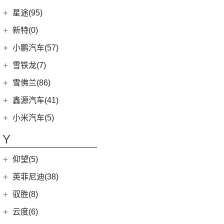
(7)
五菱星驰
(7)
沃尔沃XC40
(27)
mu-X牧游侠
北京现代
(129)
星途(95)
(4)
威马W6
(3)
荣光V
(8)
沃尔沃S60 E驱混动
(3)
昂希诺 纯电动
(0)
威马M7
星途
(95)
新特(0)
(17)
宏光PLUS
(4)
沃尔沃EX30
(11)
胜达
(6)
星纪元 ES
小鹏汽车(57)
(9)
凯捷
(6)
沃尔沃XC40纯电
(2)
EO 羿欧
(14)
星途追风
小鹏汽车
(57)
雪铁龙(7)
(8)
五菱Air ev晴空
(7)
沃尔沃XC60
(4)
悦纳
(7)
星途瑶光C-DM
(4)
小鹏汽车X9
(8)
荣光EV
东风雪铁龙
(7)
雪佛兰(86)
(0)
沃尔沃EX90
(7)
瑞纳
(17)
星途瑶光
(9)
小鹏汽车G3i
(3)
之光小卡
(4)
凡尔赛C5 X
进口沃尔沃
(35)
上汽通用雪佛兰
(86)
鑫源汽车(41)
(4)
昂希诺
(22)
星途揽月
(11)
小鹏汽车G9
(7)
宏光
(1)
天逸BEYOND PHEV
(3)
(3)
沃尔沃XC90 E驱混动
科沃兹
华晨鑫源
(37)
(3)
领动 PHEV
小米汽车(5)
(3)
星途追风C-DM
(23)
小鹏汽车P7
(18)
荣光小卡
(2)
天逸BEYOND
(8)
沃尔沃V60
(6)
科鲁泽
(6)
(6)
库斯途
鑫源X30
小米汽车
(5)
(18)
星途凌云
Y
(10)
小鹏汽车P5
(9)
缤果
(6)
沃尔沃V90
(13)
开拓者
(19)
(3)
索纳塔PHEV
金海狮
(5)
(8)
星纪元 ET
小米SU7
(6)
五菱征程
(18)
仰望(5)
沃尔沃XC90
(7)
星迈罗
(17)
(12)
途胜L
鑫源X30L
(24)
荣光新卡
(9)
畅巡
仰望
(5)
英菲尼迪(38)
(5)
全新一代 名图
鑫源新能源
(4)
(2)
五菱龙卡
(5)
沃兰多
(3)
仰望U8
(6)
MUFASA 沐飒
(2)
东风英菲尼迪
(34)
好运1号
驭胜(8)
(2)
星云
(8)
创酷
(1)
仰望U9
(10)
现代ix35
(2)
QX50
(11)
新海狮EV
江铃汽车
(8)
云度(6)
(6)
宏光V
(11)
探界者
(1)
仰望U7
(5)
领动
Q50L
(11)