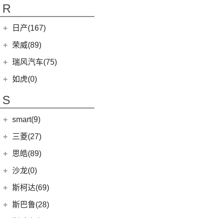
(4)
K5凯酷
(14)
欧萌达
R
(10)
艾瑞泽e
KX CROSS
(2)
(5)
艾瑞泽5
(4)
瑞虎e
日产(167)
(1)
起亚KX3 EV
(7)
瑞虎8 L
eQ7
(3)
东风日产
(112)
荣威(89)
(4)
起亚K3 EV
(14)
瑞虎8 PRO
(3)
楼兰
(2)
起亚K5 PHEV
上汽集团
(89)
瑞风汽车(75)
(24)
瑞虎7 PLUS
(12)
逍客
(4)
凯绅
(2)
龙猫
(4)
艾瑞泽GX
江汽集团
(75)
如虎(0)
(7)
骐达
(2)
焕驰
(12)
荣威RX5
(24)
艾瑞泽5 PLUS
(12)
瑞风L6 MAX
S
(5)
日产N7
(5)
起亚KX5
(9)
荣威iMAX8
(6)
瑞虎8 PLUS鲲鹏e+
(3)
瑞风L5
(9)
探陆
(5)
KX3傲跑
smart(9)
(5)
荣威RX9
(7)
瑞虎7 PLUS新能源
(51)
瑞风M3
(25)
轩逸
(1)
科莱威CLEVER
(17)
smart
(9)
探索06
三菱(27)
(9)
瑞风M4
(2)
轩逸·纯电
(8)
荣威i6 MAX新能源
(7)
瑞虎3
(9)
smart精灵#1
广汽三菱
(27)
思皓(89)
(6)
劲客
(3)
荣威Ei5
(14)
艾瑞泽8
(13)
欧蓝德
江淮大众
(2)
沙龙(0)
(6)
天籁
(3)
鲸
(23)
瑞虎8 PLUS
(7)
奕歌
(2)
思皓E20X
沙龙汽车
(0)
斯柯达(69)
(6)
途达
(14)
荣威i5
(13)
瑞虎5x
(2)
祺智EV
江汽集团
(87)
(0)
机甲龙
上汽斯柯达
(69)
斯巴鲁(28)
(15)
奇骏
(4)
荣威D5X DMH
(7)
风云A8
(4)
劲炫
(3)
思皓X4