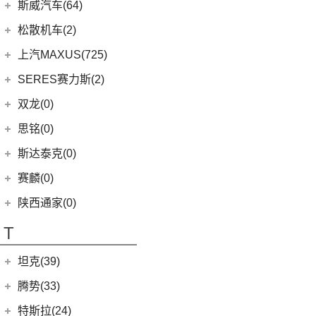
(9)
速派
(14)
ARIYA艾睿雅
斯巴鲁
(28)
斯威汽车(64)
(5)
荣威RX5 MAX
(1)
阿图柯
(5)
思皓E40X
(6)
柯珞克
(2)
新蓝鸟
(11)
森林人
(3)
荣威ei6
华晨鑫源
(64)
松散机车(2)
(4)
思皓X7
(7)
柯米克
郑州日产
(51)
(3)
力狮
(5)
荣威iMAX8 EV
(12)
斯威G01
松散机车
(2)
上汽MAXUS(725)
(5)
思皓E50A
(17)
明锐
(38)
纳瓦拉
(4)
斯巴鲁BRZ
(3)
荣威RX3
(5)
斯威X3
(1)
SS SUMMER 夏天
上汽大通
(725)
SERES赛力斯(2)
(3)
爱跑
(5)
柯米克GT
(5)
锐骐7虎啸
(6)
傲虎
(4)
荣威i6 MAX
(11)
斯威X7
(1)
SS DOLPHIN 海豚
G20
(23)
(9)
思皓A5
金康赛力斯
(2)
双龙(0)
(8)
柯迪亚克GT
(6)
途达
(4)
斯巴鲁XV
(3)
荣威ei6 MAX
(4)
钢铁侠
EUNIQ 6
(8)
(10)
思皓QX
(2)
赛力斯SF5
(4)
昕锐
思铭(0)
(2)
奇骏·荣耀
(5)
荣威RX5新能源
(2)
斯威X2
EUNIQ 7
(2)
(8)
思皓E10X
SF7
(0)
(4)
昕动
进口日产
(4)
斯达泰克(0)
(29)
斯威G05
FCV80
(1)
(7)
思皓曜
(9)
柯迪亚克
(0)
日产Ariya
(1)
斯威G01 EV
赛麟(0)
T90
(37)
(33)
思皓X8
(4)
途乐
陕西通家(0)
T70 EV
(1)
T70
(120)
T
EV80
(11)
坦克(39)
EG10
(2)
长城汽车
(39)
腾势(33)
G50
(18)
(0)
坦克800
腾势
(33)
EV90
(21)
特斯拉(24)