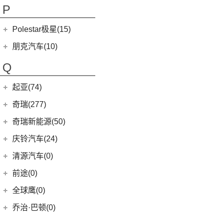
讴歌CDX
(3)
芭蕾猫
P
(5)
欧拉5
Polestar极星(15)
(8)
好猫
Polestar
(15)
朋克汽车(10)
(5)
好猫GT
Polestar 1
(1)
(0)
朋克猫
朋克汽车
(10)
Q
Precept
(0)
(0)
樱桃猫
(1)
朋克啦啦
起亚(74)
Polestar 4
(6)
(7)
闪电猫
(5)
朋克美美
起亚
(74)
Polestar 2
(6)
奇瑞(277)
(4)
朋克多多
(11)
狮铂拓界
Polestar 3
(2)
奇瑞汽车
(277)
奇瑞新能源(50)
(4)
福瑞迪
(0)
奇瑞TJ-1
奇瑞新能源
(50)
庆铃汽车(24)
(5)
智跑
(16)
瑞虎7
(1)
艾瑞泽5e
庆铃汽车
(24)
清源汽车(0)
(13)
起亚K3
(27)
瑞虎3x
(3)
瑞虎3xe
(24)
TAGA达咖H
清源汽车
(0)
前途(0)
(6)
奕跑
(6)
风云T9
(3)
大蚂蚁
(0)
清源尊者
全球鹰(0)
(2)
起亚K3 PHEV
(7)
艾瑞泽5 GT
(16)
QQ冰淇淋
(0)
清源小尊
(4)
嘉华
乔治·巴顿(0)
(35)
瑞虎8
(10)
小蚂蚁