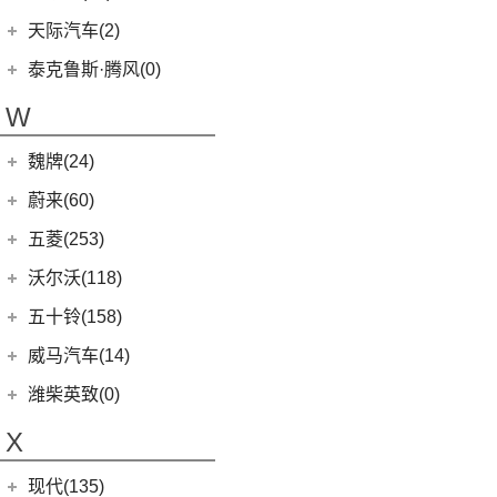
(1)
坦克500新能源
(9)
腾势D9 DM-i
MIFA 9
(29)
特斯拉中国
(13)
天际汽车(2)
(4)
坦克400新能源
(10)
腾势N7
EUNIQ 5
(9)
Model Y
(6)
天际汽车
(2)
泰克鲁斯·腾风(0)
(3)
坦克700
(6)
腾势D9 EV
T60
(9)
Model 3
(7)
(0)
天际ME-S
泰克鲁斯·腾风
(0)
W
(13)
坦克300
(8)
腾势X
T90 EV
(2)
进口特斯拉
(11)
(2)
天际ME7
GT96 TREV
(0)
(18)
坦克500
V80
(212)
魏牌(24)
Cybertruck
(3)
(0)
天际ME5
EV30
(19)
Roadster
(0)
长城汽车
(24)
蔚来(60)
G90
(27)
Model S
(4)
(3)
玛奇朵DHT
蔚来汽车
(60)
五菱(253)
V90
(122)
Model X
(4)
(7)
摩卡
(6)
蔚来ET5
上汽通用五菱
(230)
沃尔沃(118)
D60
(12)
(4)
拿铁DHT
(12)
蔚来ES6
(14)
荣光S
沃尔沃亚太
(83)
五十铃(158)
(6)
领地
(0)
圆梦
(1)
蔚来ET9
(6)
五菱佳辰
(13)
沃尔沃XC60 E驱混动
江西五十铃
(158)
威马汽车(14)
D90 Pro
(16)
(2)
玛奇朵DHT-PHEV
(11)
蔚来EC6
(6)
五菱星光
(8)
沃尔沃S60
(44)
经典瑞迈
G10
(18)
威马汽车
(14)
潍柴英致(0)
(4)
拿铁DHT-PHEV
(0)
蔚来EP9
(6)
宏光S3
(8)
沃尔沃S90 E驱混动
D-MAX
(14)
(3)
威马EX6
(4)
摩卡新能源
X
(18)
蔚来ES8
(9)
荣光
(9)
沃尔沃C40纯电
(57)
铃拓
(3)
威马EX5
(12)
蔚来ET7
(2)
缤果PLUS
(13)
沃尔沃S90
现代(135)
(16)
瑞迈S
(4)
威马E.5