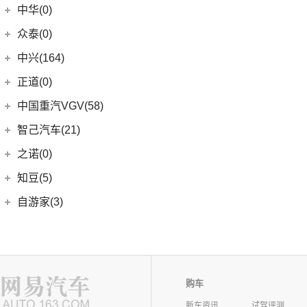
中华(0)
众泰(0)
众泰汽车
(0)
中兴(164)
(0)
众泰TS5
中兴汽车
(164)
正道(0)
(95)
领主
正道
(0)
中国重汽VGV(58)
(14)
小老虎
(0)
正道K350
中国重汽VGV
(58)
智己汽车(21)
(55)
威虎
(0)
正道H500
VGV U70
(18)
智己汽车
(21)
之诺(0)
(0)
正道K750
VGV U70Pro
(14)
(9)
智己LS6
知豆(5)
(0)
正道H600
VGV U75PLUS
(26)
(2)
智己LS7
知豆电动车
(5)
自游家(3)
(0)
正道GT
(5)
智己L7
(5)
知豆彩虹
大乘汽车
(3)
(0)
正道K550
(5)
智己L6
(3)
自游家NV
购车
新车资讯
试驾评测