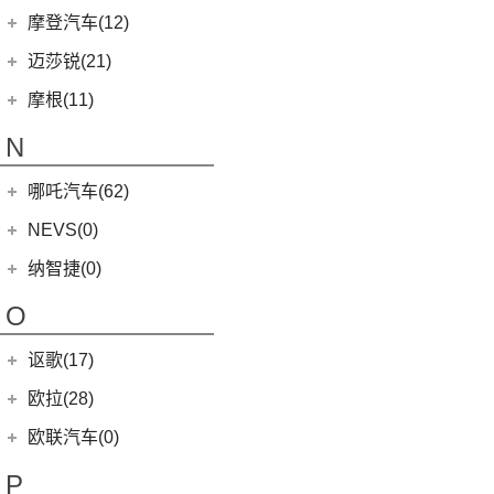
MINI CLUBMAN
(11)
(0)
马自达EZ-6
(0)
塞纳
玛莎拉蒂
(26)
摩登汽车(12)
(2)
名爵5
MINI COUNTRYMAN
(15)
(11)
马自达CX-50行也
(2)
迈凯伦570S
Ghibli
(5)
摩登汽车
(12)
迈莎锐(21)
(5)
名爵6新能源
MINI CABRIO
(6)
(23)
马自达CX-5
(1)
迈凯伦540C
(5)
总裁
Modern in
(12)
迈莎锐
(21)
(3)
MG领航新能源
摩根(11)
MINI JCW
(5)
(4)
马自达CX-8
(1)
迈凯伦765LT
MC20
(5)
(7)
(1)
名爵6
迈莎锐Urus
摩根
(11)
MINI JCW
(2)
N
(19)
马自达CX-30
(2)
迈凯伦600LT
Levante
(6)
MG7
(6)
(1)
迈莎锐Cayenne
3-Wheeler
(2)
MINI JCW CLUBMAN
(1)
一汽马自达
(14)
(3)
迈凯伦GT
Grecale
(5)
哪吒汽车(62)
(3)
(15)
名爵eHS
迈莎锐MV600
(1)
摩根4-4
MINI JCW COUNTRYMAN
(2)
(8)
马自达CX-4
(2)
迈凯伦720S
合众新能源
(62)
NEVS(0)
(4)
(3)
名爵ZS
迈莎锐G级
(2)
摩根Aero
(6)
阿特兹
Artura
(4)
(9)
哪吒S
(4)
(1)
名爵EZS
迈莎锐揽胜
国能汽车
(0)
纳智捷(0)
(1)
摩根Plus 8
(1)
迈凯伦570GT
(4)
哪吒AYA
(10)
名爵HS
NEVS 9-3
(0)
(2)
摩根Roadster
O
(22)
哪吒U
(7)
MG领航
NEVS 9-3X
(0)
(1)
摩根Aero 8
讴歌(17)
(9)
哪吒V
(2)
摩根Plus 4
(9)
哪吒L
广汽讴歌
(17)
欧拉(28)
(0)
哪吒GT
(8)
讴歌RDX
欧拉
(28)
欧联汽车(0)
(9)
哪吒X
(9)
讴歌CDX
(3)
芭蕾猫
P