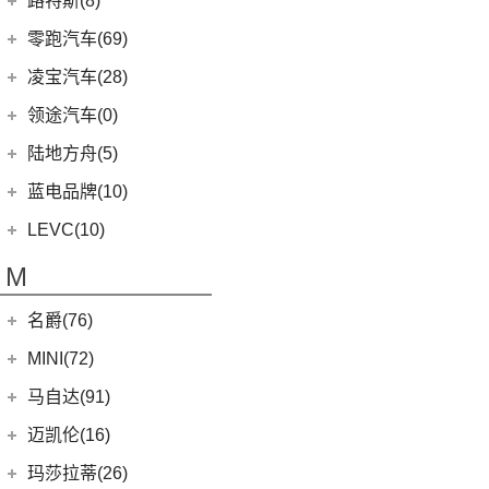
路特斯(8)
(9)
揽胜运动版
(14)
领航员
(4)
(2)
领克02 Hatchback
雷克萨斯UX新能源
(2)
魅影
Huracan
(5)
路特斯
(8)
零跑汽车(69)
(7)
大陆
(6)
(2)
领克03 PHEV
雷克萨斯CT
(6)
库里南
Urus
(3)
ELETRE
(4)
零跑汽车
(69)
凌宝汽车(28)
(9)
(23)
领克05
雷克萨斯NX
(0)
浮影
Aventador
(5)
EMIRA
(2)
(14)
零跑T03
吉麦新能源
(28)
领途汽车(0)
(21)
(2)
领克02 PHEV
雷克萨斯ES
(2)
幻影
Evija
(1)
(6)
零跑S01
(17)
凌宝BOX
(3)
(5)
领克07
雷克萨斯LM
陆地方舟(5)
(2)
曜影
Evora
(1)
(26)
零跑C11
(4)
凌宝uni
(14)
(2)
领克05 PHEV
雷克萨斯LS
陆地方舟
(5)
蓝电品牌(10)
(23)
零跑C01
(7)
凌宝COCO
(15)
雷克萨斯UX
(5)
威途X35
蓝电品牌
(10)
LEVC(10)
(8)
蓝电E5
LEVC
(10)
M
(2)
蓝电E5 PLUS
L380
(4)
名爵(76)
LEVC TX
(6)
上汽集团
(76)
MINI(72)
Cyberster
(4)
MINI
(67)
马自达(91)
(3)
MG5天蝎座
MINI 5-DOOR
(10)
长安马自达
(77)
迈凯伦(16)
MG MULAN
(7)
MINI 3-DOOR
(25)
(20)
马自达3 昂克赛拉
迈凯伦
(16)
玛莎拉蒂(26)
MG ONE
(11)