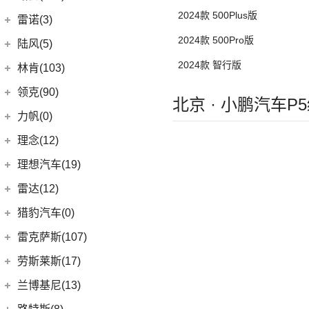
(4)
岚图追光
(8)
芒果
(0)
吉姆尼
2024款 500Plus版
奇瑞路虎
(28)
雷诺(3)
(0)
英格尼斯
(0)
揽胜极光L P300e
2024款 500Pro版
东风雷诺
(3)
陆风(5)
(11)
发现运动版
(3)
雷诺e诺
2024款 智行版
陆风汽车
(5)
林肯(103)
(15)
揽胜极光L
进口雷诺
(0)
(5)
陆风荣曜
长安林肯
(60)
领克(90)
(2)
北京 · 小鹏汽车P
发现运动版P300e
Espace
(0)
(18)
冒险家
领克汽车
(90)
力帆(0)
进口路虎
(77)
(0)
达斯特
(12)
航海家
(6)
领克06 PHEV
重庆力帆
(0)
理念(12)
(1)
卫士P400e
(2)
冒险家PHEV
(6)
领克02
(0)
乐途
理念汽车
(12)
理想汽车(19)
(0)
揽胜极光(进口)
(13)
林肯Z
(13)
领克03
(12)
广汽本田VE-1
(2)
揽胜运动版新能源
理想汽车
(19)
雷达(12)
(15)
飞行家
(12)
领克01
(17)
揽胜
(6)
理想L9
雷达汽车
(12)
猎豹汽车(0)
林肯(进口)
(43)
(6)
领克09
(16)
发现
(6)
理想L8
(12)
雷达RD6
猎豹汽车
(0)
MKZ
(11)
雷克萨斯(107)
(3)
领克01新能源
(11)
揽胜星脉
(1)
理想MEGA
(0)
猎豹Coupe
(5)
航海家(进口)
雷克萨斯
(107)
(14)
领克09 PHEV
劳斯莱斯(17)
(1)
揽胜P400e
(6)
理想L7
(0)
缤歌
MKC
(5)
(0)
(16)
领克ZERO
雷克萨斯RX
劳斯莱斯
(17)
兰博基尼(13)
(20)
卫士
(0)
猎豹CT7
(1)
飞行家PHEV
(8)
(5)
领克06
雷克萨斯LC
(5)
古思特
兰博基尼
(13)