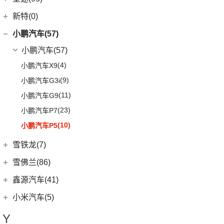
(3)
荣光V
(8)
沃尔沃S60 E驱混动
(3)
昂希诺 纯电动
(0)
威马M7
星途
(95)
新特(0)
(17)
宏光PLUS
(4)
沃尔沃EX30
(11)
胜达
(6)
星纪元 ES
小鹏汽车(57)
(9)
凯捷
(6)
沃尔沃XC40纯电
(2)
EO 羿欧
(14)
星途追风
小鹏汽车
(57)
(8)
五菱Air ev晴空
(7)
沃尔沃XC60
(4)
悦纳
(7)
星途瑶光C-DM
(4)
小鹏汽车X9
(8)
荣光EV
(0)
沃尔沃EX90
(7)
瑞纳
(17)
星途瑶光
(9)
小鹏汽车G3i
(3)
之光小卡
进口沃尔沃
(35)
(4)
昂希诺
(22)
星途揽月
(11)
小鹏汽车G9
(7)
宏光
(3)
沃尔沃XC90 E驱混动
(3)
领动 PHEV
(3)
星途追风C-DM
(23)
小鹏汽车P7
(18)
荣光小卡
(8)
沃尔沃V60
(6)
库斯途
(18)
星途凌云
(10)
小鹏汽车P5
(9)
缤果
(6)
沃尔沃V90
(3)
索纳塔PHEV
(8)
星纪元 ET
(6)
五菱征程
雪铁龙(7)
(18)
沃尔沃XC90
(17)
途胜L
(24)
荣光新卡
东风雪铁龙
(7)
雪佛兰(86)
(5)
全新一代 名图
(2)
五菱龙卡
(4)
凡尔赛C5 X
(6)
MUFASA 沐飒
上汽通用雪佛兰
(86)
鑫源汽车(41)
(2)
星云
(1)
天逸BEYOND PHEV
(10)
现代ix35
(3)
科沃兹
华晨鑫源
(37)
小米汽车(5)
(6)
宏光V
(2)
天逸BEYOND
(5)
领动
(6)
科鲁泽
(6)
鑫源X30
小米汽车
(5)
Y
(26)
宏光MINIEV
(4)
现代ix25
(13)