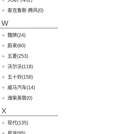
(4)
坦克400新能源
(10)
腾势N7
EUNIQ 5
(9)
Model Y
(6)
天际汽车
(2)
泰克鲁斯·腾风(0)
(3)
坦克700
(6)
腾势D9 EV
T60
(9)
Model 3
(7)
(0)
天际ME-S
泰克鲁斯·腾风
(0)
W
(13)
坦克300
(8)
腾势X
T90 EV
(2)
进口特斯拉
(11)
(2)
天际ME7
GT96 TREV
(0)
(18)
坦克500
V80
(212)
魏牌(24)
Cybertruck
(3)
(0)
天际ME5
EV30
(19)
Roadster
(0)
长城汽车
(24)
蔚来(60)
G90
(27)
Model S
(4)
(3)
玛奇朵DHT
蔚来汽车
(60)
五菱(253)
V90
(122)
Model X
(4)
(7)
摩卡
(6)
蔚来ET5
上汽通用五菱
(230)
沃尔沃(118)
D60
(12)
(4)
拿铁DHT
(12)
蔚来ES6
(14)
荣光S
沃尔沃亚太
(83)
五十铃(158)
(6)
领地
(0)
圆梦
(1)
蔚来ET9
(6)
五菱佳辰
(13)
沃尔沃XC60 E驱混动
江西五十铃
(158)
威马汽车(14)
D90 Pro
(16)
(2)
玛奇朵DHT-PHEV
(11)
蔚来EC6
(6)
五菱星光
(8)
沃尔沃S60
(44)
经典瑞迈
G10
(18)
威马汽车
(14)
潍柴英致(0)
(4)
拿铁DHT-PHEV
(0)
蔚来EP9
(6)
宏光S3
(8)
沃尔沃S90 E驱混动
D-MAX
(14)
(3)
威马EX6
(4)
摩卡新能源
X
(18)
蔚来ES8
(9)
荣光
(9)
沃尔沃C40纯电
(57)
铃拓
(3)
威马EX5
(12)
蔚来ET7
(2)
缤果PLUS
(13)
沃尔沃S90
现代(135)
(16)
瑞迈S
(4)
威马E.5
(7)
五菱星驰
(7)
沃尔沃XC40
(27)
mu-X牧游侠
北京现代
(129)
星途(95)
(4)
威马W6