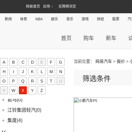
(16)
几何A
ZEEKR 009
(11)
(14)
捷豹XFL
(11)
捷达VA3
奇瑞汽车
(257)
江淮(406)
网易首页
(5)
应用
无障碍浏览
牧马人4xe
(2)
博瑞ePro
(15)
几何C
(9)
极氪007
(11)
捷豹XEL
(7)
捷达VS5
(20)
捷途X70 PRO
(6)
大切诺基(进口)
江淮汽车
(406)
(5)
帝豪EV Pro
奇点(0)
新闻
体育
NBA
娱乐
音乐
游戏
财经
股票
汽
进口捷豹
(22)
(19)
捷达VS7
(31)
捷途X70
(7)
牧马人
(3)
(10)
帝豪S
瑞风S4
奇点汽车
(0)
金杯(158)
(3)
捷豹I-PACE
(15)
捷途大圣
(1)
角斗士
(98)
(9)
星越L 雷神Hi·P
星锐
(0)
奇点iC3
华晨雷诺
(94)
捷尼赛思(39)
首页
购车
新车
(11)
捷豹F-PACE
(5)
捷途大圣i-DM
(1)
(4)
星越ePro
瑞风M5
(0)
奇点iS6
(8)
金杯快运
捷尼赛思
(39)
江铃(261)
(8)
捷豹F-TYPE
(53)
捷途X90 PLUS
(5)
(4)
远景X6
江淮iEV7L
(11)
大海狮
(12)
捷尼赛思GV80
江铃汽车
(261)
江铃集团新能源(30)
(3)
捷途X70 Coupe
(6)
(6)
豪越L
瑞风S7
当前位置：
网易汽车
>
报价
>
A
B
C
D
E
F
G
(0)
领坤EV
(4)
捷尼赛思G80
(34)
大道
江铃集团新能源
(10)
(0)
捷途自由者
九龙(34)
(64)
(5)
吉利ICON
帅铃T6
H
I
J
K
L
M
N
(31)
阁瑞斯
(4)
捷尼赛思GV60
(16)
域虎3
(18)
(4)
筛选条件
捷途X90
易至EX5
九龙汽车
(34)
(12)
(5)
缤瑞COOL
江淮iEV6E
金龙(70)
O
P
Q
R
S
T
U
(3)
新海狮
(2)
捷尼赛思纯电G80
(8)
域虎5
(6)
(6)
捷途X70 C-DM
易至EV3
(10)
(8)
(2)
博越L
江淮V7
九龙A5S
金龙客车
(70)
吉利银河(24)
(21)
V
W
海狮王
X
Y
Z
(17)
捷尼赛思G70
(30)
域虎9
(2)
捷途X70S EV
雷诺 江铃集团
(20)
(2)
(9)
(3)
博瑞
江淮iEVS4
九龙A4
(24)
凯锐浩克
吉利银河
(24)
(4)
金杯F50
君马(0)
(10)
特顺EV
(14)
捷途X70S
(20)
羿
(3)
(4)
(6)
嘉际
嘉悦X4
艾菲
(24)
凯歌
(7)
(16)
金杯海狮
银河E8
江铃集团轻汽(0)
(40)
宝典
(14)
捷途X70M
(10)
(5)
(7)
豪越
嘉悦X7
九龙A6
(2)
凯特
(6)
银河E5
绵阳金杯
(10)
(48)
特顺
集度(4)
(6)
捷途X95
(17)
(12)
(4)
博越
江淮iC5
九龙A5
(20)
金威
(6)
银河L6
(2)
金典
(58)
域虎7
集度汽车
(4)
(8)
山海L9
(2)
(4)
缤越ePro
江淮iEVA50