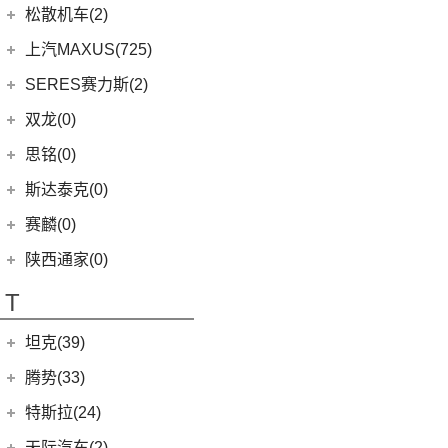
(6)
柯珞克
(2)
新蓝鸟
(11)
森林人
(3)
荣威ei6
华晨鑫源
(64)
松散机车(2)
(4)
思皓X7
(7)
柯米克
郑州日产
(51)
(3)
力狮
(5)
荣威iMAX8 EV
(12)
斯威G01
松散机车
(2)
上汽MAXUS(725)
(5)
思皓E50A
(17)
明锐
(38)
纳瓦拉
(4)
斯巴鲁BRZ
(3)
荣威RX3
(5)
斯威X3
(1)
SS SUMMER 夏天
上汽大通
(725)
SERES赛力斯(2)
(3)
爱跑
(5)
柯米克GT
(5)
锐骐7虎啸
(6)
傲虎
(4)
荣威i6 MAX
(11)
斯威X7
(1)
SS DOLPHIN 海豚
G20
(23)
(9)
思皓A5
金康赛力斯
(2)
双龙(0)
(8)
柯迪亚克GT
(6)
途达
(4)
斯巴鲁XV
(3)
荣威ei6 MAX
(4)
钢铁侠
EUNIQ 6
(8)
(10)
思皓QX
(2)
赛力斯SF5
(4)
昕锐
思铭(0)
(2)
奇骏·荣耀
(5)
荣威RX5新能源
(2)
斯威X2
EUNIQ 7
(2)
(8)
思皓E10X
SF7
(0)
(4)
昕动
进口日产
(4)
斯达泰克(0)
(29)
斯威G05
FCV80
(1)
(7)
思皓曜
(9)
柯迪亚克
(0)
日产Ariya
(1)
斯威G01 EV
赛麟(0)
T90
(37)
(33)
思皓X8
(4)
途乐
陕西通家(0)
T70 EV
(1)
T70
(120)
T
EV80
(11)
坦克(39)
EG10
(2)
长城汽车
(39)
腾势(33)
G50
(18)
(0)
坦克800
腾势
(33)
EV90
(21)
特斯拉(24)
(1)
坦克500新能源
(9)
腾势D9 DM-i
MIFA 9
(29)
特斯拉中国
(13)
天际汽车(2)