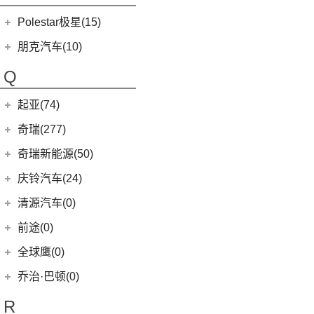
(5)
欧拉5
Polestar极星(15)
(8)
好猫
Polestar
(15)
朋克汽车(10)
(5)
好猫GT
Polestar 1
(1)
(0)
朋克猫
朋克汽车
(10)
Q
Precept
(0)
(0)
樱桃猫
(1)
朋克啦啦
起亚(74)
Polestar 4
(6)
(7)
闪电猫
(5)
朋克美美
起亚
(74)
Polestar 2
(6)
奇瑞(277)
(4)
朋克多多
(11)
狮铂拓界
Polestar 3
(2)
奇瑞汽车
(277)
奇瑞新能源(50)
(4)
福瑞迪
(0)
奇瑞TJ-1
奇瑞新能源
(50)
庆铃汽车(24)
(5)
智跑
(16)
瑞虎7
(1)
艾瑞泽5e
庆铃汽车
(24)
清源汽车(0)
(13)
起亚K3
(27)
瑞虎3x
(3)
瑞虎3xe
(24)
TAGA达咖H
清源汽车
(0)
前途(0)
(6)
奕跑
(6)
风云T9
(3)
大蚂蚁
(0)
清源尊者
全球鹰(0)
(2)
起亚K3 PHEV
(7)
艾瑞泽5 GT
(16)
QQ冰淇淋
(0)
清源小尊
(4)
嘉华
乔治·巴顿(0)
(35)
瑞虎8
(10)
小蚂蚁
(4)
K5凯酷
(14)
欧萌达
R
(10)
艾瑞泽e