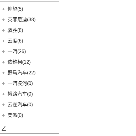
开拓者
(19)
金海狮
(5)
小米SU7
(12)
五菱之光
(3)
名图 纯电动
仰望(5)
(7)
星迈罗
(12)
鑫源X30L
(5)
五菱星光S
(3)
菲斯塔 纯电动
(9)
畅巡
仰望
(5)
英菲尼迪(38)
鑫源新能源
(4)
(7)
五菱星辰
(15)
伊兰特
(5)
沃兰多
(3)
仰望U8
(2)
东风英菲尼迪
(34)
好运1号
驭胜(8)
(6)
五菱NanoEV
(11)
索纳塔
(8)
创酷
(1)
仰望U9
(2)
QX50
(11)
新海狮EV
江铃汽车
(8)
云度(6)
(2)
五菱征途
(4)
悦动
(11)
探界者
(1)
仰望U7
Q50L
(11)
(8)
驭胜S350
五菱工业
(23)
云度
(6)
一汽(26)
(3)
菲斯塔
(6)
创界
QX60
(12)
(23)
五菱EV50
(4)
云度π3
一汽吉林
(6)
依维柯(12)
进口现代
(6)
(14)
迈锐宝XL
进口英菲尼迪
(4)
(1)
云度V01L
(4)
森雅R8
南京依维柯
(12)
野马汽车(22)
(6)
(4)
帕里斯帝
探界者Plus
QX55
(4)
(0)
云度π7
(2)
森雅鸿雁
(12)
Daily欧胜
野马汽车
(22)
一汽凌河(0)
(1)
云度π1
一汽红塔
(20)
(5)
斯派卡
裕路汽车(0)
(20)
蓝舰T340
(1)
野马EC60
云雀汽车(0)
(14)
博骏
奕派(0)
(2)
斯派卡EV
Z