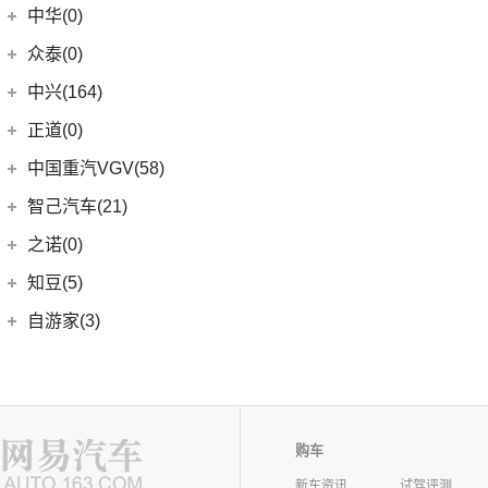
中华(0)
众泰(0)
众泰汽车
(0)
中兴(164)
(0)
众泰TS5
中兴汽车
(164)
正道(0)
(95)
领主
正道
(0)
中国重汽VGV(58)
(14)
小老虎
(0)
正道K350
中国重汽VGV
(58)
智己汽车(21)
(55)
威虎
(0)
正道H500
VGV U70
(18)
智己汽车
(21)
之诺(0)
(0)
正道K750
VGV U70Pro
(14)
(9)
智己LS6
知豆(5)
(0)
正道H600
VGV U75PLUS
(26)
(2)
智己LS7
知豆电动车
(5)
自游家(3)
(0)
正道GT
(5)
智己L7
(5)
知豆彩虹
大乘汽车
(3)
(0)
正道K550
(5)
智己L6
(3)
自游家NV
购车
新车资讯
试驾评测