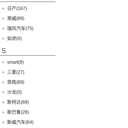
KX CROSS
(2)
(5)
艾瑞泽5
(4)
瑞虎e
日产(167)
(1)
起亚KX3 EV
(7)
瑞虎8 L
eQ7
(3)
东风日产
(112)
荣威(89)
(4)
起亚K3 EV
(14)
瑞虎8 PRO
(3)
楼兰
(2)
起亚K5 PHEV
上汽集团
(89)
瑞风汽车(75)
(24)
瑞虎7 PLUS
(12)
逍客
(4)
凯绅
(2)
龙猫
(4)
艾瑞泽GX
江汽集团
(75)
如虎(0)
(7)
骐达
(2)
焕驰
(12)
荣威RX5
(24)
艾瑞泽5 PLUS
(12)
瑞风L6 MAX
S
(5)
日产N7
(5)
起亚KX5
(9)
荣威iMAX8
(6)
瑞虎8 PLUS鲲鹏e+
(3)
瑞风L5
(9)
探陆
(5)
KX3傲跑
smart(9)
(5)
荣威RX9
(7)
瑞虎7 PLUS新能源
(51)
瑞风M3
(25)
轩逸
(1)
科莱威CLEVER
(17)
smart
(9)
探索06
三菱(27)
(9)
瑞风M4
(2)
轩逸·纯电
(8)
荣威i6 MAX新能源
(7)
瑞虎3
(9)
smart精灵#1
广汽三菱
(27)
思皓(89)
(6)
劲客
(3)
荣威Ei5
(14)
艾瑞泽8
(13)
欧蓝德
江淮大众
(2)
沙龙(0)
(6)
天籁
(3)
鲸
(23)
瑞虎8 PLUS
(7)
奕歌
(2)
思皓E20X
沙龙汽车
(0)
斯柯达(69)
(6)
途达
(14)
荣威i5
(13)
瑞虎5x
(2)
祺智EV
江汽集团
(87)
(0)
机甲龙
上汽斯柯达
(69)
斯巴鲁(28)
(15)
奇骏
(4)
荣威D5X DMH
(7)
风云A8
(4)
劲炫
(3)
思皓X4
(9)
速派
(14)
ARIYA艾睿雅
斯巴鲁
(28)
斯威汽车(64)
(5)
荣威RX5 MAX
(1)
阿图柯
(5)
思皓E40X