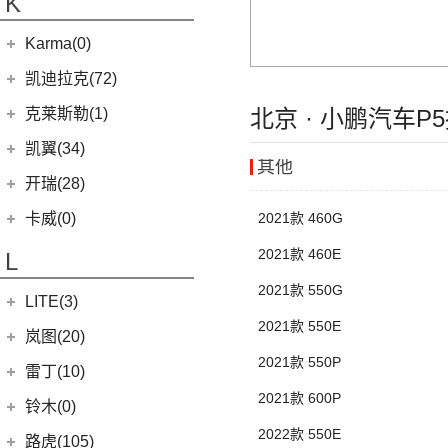
K
(5)
银河L7
(8)
大力神K5
(7)
域虎EV
ROBO-01
(4)
(3)
捷途山海T2
(4)
(11)
博越X
嘉悦A5
华晨鑫源
(54)
Karma(0)
(10)
福顺
(7)
(0)
捷途旅行者
集度SIMUCar
(13)
(2)
星瑞
江淮IEV7S
(12)
新海狮
Karma
(0)
凯迪拉克(72)
(12)
捷途X90 PRO
(5)
(102)
远景
帅铃T8
(15)
新海狮S
Revero GT
(0)
上汽通用凯迪拉克
(72)
克莱斯勒(1)
(40)
北京 · 小鹏汽车P
捷途X70 PLUS
(66)
(5)
帝豪GSe
悍途
(27)
小海狮
(11)
凯迪拉克XT6
进口克莱斯勒
(1)
凯翼(34)
(3)
远景X3
其他
(9)
凯迪拉克XT4
(1)
大捷龙PHEV
(11)
缤越
凯翼
(34)
开瑞(28)
(15)
凯迪拉克XT5
(13)
星越L
(4)
凯翼V7
开瑞汽车
(28)
卡威(0)
2021款 460G
(13)
凯迪拉克CT5
(6)
博越PRO
(3)
凯翼E5 EV
(11)
江豚
2021款 460E
L
(5)
LYRIQ锐歌
(11)
帝豪
(3)
凯翼X5
(0)
开瑞K50EV
2021款 550G
(4)
凯迪拉克GT4
(2)
帝豪L雷神HiP
LITE(3)
(4)
凯翼X3
(2)
开瑞K60
(8)
凯迪拉克CT6
2021款 550E
(7)
炫界Pro EV
北汽新能源
(3)
岚图(20)
(4)
优优EV
(7)
凯迪拉克CT4
(9)
轩度
2021款 550P
LITE
(3)
(11)
海豚EV
岚图
(20)
雷丁(10)
(4)
炫界
2021款 600P
(6)
岚图梦想家
雷丁
(10)
铃木(0)
(10)
岚图FREE
(2)
2022款 550E
雷丁i9
进口铃木
(0)
路虎(105)